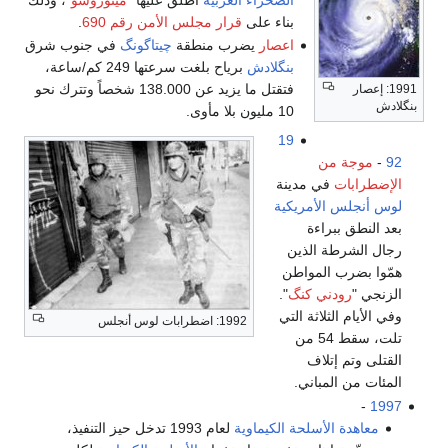
بناء على
قرار مجلس الأمن رقم 690
.
اعصار
يضرب منطقة
چيتاگونگ
في جنوب شرق
بنگلادش
برياح بلغت سرعتها 249 كم/ساعة،
فتقتل ما يزيد عن 138.000 شخصاً وتترك نحو
10 مليون بلا مأوى.
19
من
في مدينة
الأمريكية
راءة
ة الذين
المواطن
ني كنگ
".
ثلاثة التي
1992: اضطرابات لوس أنجلس
تلت، سقط 54 من
تلاف
مباني.
لأسلحة الكيماوية
لعام 1993 تدخل حيز التنفيذ،