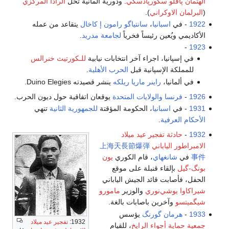
و سكورپادسكي
. ودورية ألمانية تحل
الرادا المركزي
اوكراني
).
اسبانيا
،
سانتياگو رامون إ كاخال
يتقاعد من عمله
عين رئيساً فخرياً
لجامعة مدريد
.
يا، اجراء آخر انتخابات نيابية
للـكورتيث خنرالس
الإسپانية قبل
الحرب الأهلية
.
يا،
راينر ماريا ريلكه
ينشر قصيدته Duino Elegies.
ا
والولايات المتحدة
يوقعان اتفاقية حول ديون الحرب.
اسبانيا
، الحكومة المؤقتة
للجمهورية الثانية
تنهي
فية
.
ة تفجير عيد ميلاد
ياباني
上海天長節爆弾
نغهاي
، قام الكوري
يون
قاء قنبلة على موقع
ت قائد الجيش الياباني
شي‌نوري
والوزير
مامورو
خرين باصابات بالغة.
ن گورنگ
يؤسس
1932:
تفجير عيد ميلاد
أجواء الرايخ
، للقيام