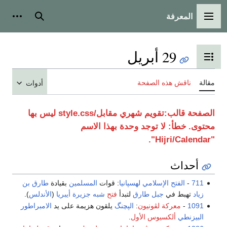
سية
بحث
أدوات شخصية
ريل
دول المحتويات
ه الصفحة
أدوات
قويم شهري مقابل/style.css
ليس بها
لا توجد وحدة بهذا الاسم
الإسلامي لهسپانيا
: قوات
المسلمين
بقيادة
طارق بن
ي
جبل طارق
لتبدأ
فتح
شبه جزيرة أيبريا
(
الأندلس
).
ة لڤونيون
:
الپچنگ
يلقون هزيمة على يد
الامبراطور
كسيوس الأول
.