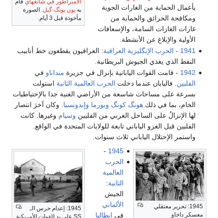
الامبراطور في شانغهاي
قام
ية من الغارات الجوية
به
يون بونگ-گيل
. الصورة
رائق والحماية من
مأخوذة قبل 3 أيام.
ات السامة، والإسعافات
لاغ عن الأنشطة.
ب الإنگليزية العراقية
: العراقيون يقطعون خط أنابيب
غذي الجيوش البريطانية.
 القوات اليابانية بإنزال في جزيرة
منداناو
في
يابان عندما دخلت
الحرب العالمية الثانية
استولت
ساحات شاسعة من الأراضي الغنية جدا بالإحتياطيات
في ذلك
هونگ كونگ
وبورما
وإندونسيا
. وكان آخرَ انتصار
 على الساحل الغربي من الفلبين
وسيام
وغيرها. كانت
لغزو الياباني تابعة للولايات المتحدة في الواقع.
لال الياباني ثلاث سنوات.
-
1945
الحرب
العالمية
الثانية
:
الجيش
الألماني
تقلي
1945: إعدام حرس الـ
في
إيطاليا
SS على يد القوات الأمريكية