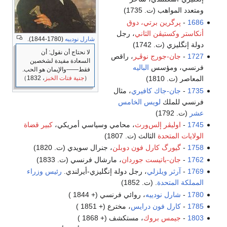
 (ت. 1735)
ين برتي، دوق
تيڤن الثاني
، رجل
شارل نودييه
(1780-1844).
. 1742)
لا نحتاج أن نقول: أن
جورج نوڤـِر
، راقص
السعادة مفيدة لشخصين
مؤسس
الباليه
فقط――والإيمان هو الحب.
（
جنية فتات الخبز
، 1832）
1)
جاك كافيري
، مثال
لك
لويس الخامس
ڤر إلس‌ورث
، محامي وسياسي أمريكي،
كبير قضاة
تحدة
الثالث (ت. 1807)
گ كارل فون دوبلن
، جنرال سويدي (ت. 1820)
باتيست جوردان
، مارشال فرنسي (ت. 1833)
 ويلزلي
، رجل دولة إنگليزي-أيرلندي.
رئيس وزراء
حدة
. (ت. 1852)
 نودييه
، روائي فرنسي (+ 1844 )
 فون درايس
، مخترع (+ 1851 )
س بروك
، مستكشف (+ 1868 )