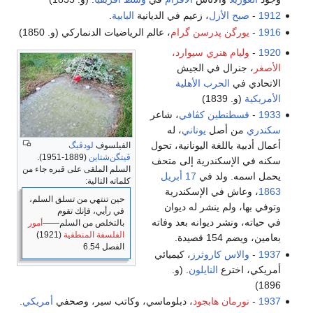
الأزل
، زعيم في الديانية
البابية
.
ن پدرسن گرام
، عالم الرياضيات الدنماركي (و. 1850)
م هنري سيوارد،
ال في الجيش
الحرب الأهلية
18)
نطين كڤافي
، شاعر
 أصل
يوناني
، له
اللغة اليونانية، تحول
الفيلسوف
لودڤيگ
ڤيتگن‌شتاين
(1889-1951).
إسكندرية إلى متحف
السلم الملقى على قبره جاء من
 ولد في
17 أبريل
كلماته التالية:
 في الإسكندرية
حين تنتهي من تسلق السلم،
لم ينشر له ديوان
في رأيي، فإنك تقوم
شر ديوانه بعد وفاته
بالتخلص من السلم――
أمور
الفلسفة المنطقية
(1921)
يدة.
الفصل 6.54
س كاروثرز
، كيميائي
ترع
النايلون
. (و.
ان هابجود
، دبلوماسي، وكاتب سير، وصحفي
أمريكي
.