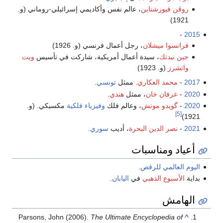
ورشتاين
، عالم نفس وأكاديمي إسرائيلي-روماني (و.
 ميشلان
، رجل أعمال فرنسي (و. 1926)
تك
، سيدة أعمال أمريكية، شاركت في تأسيس
ويت
. 1923)
 العكاري
. ممثل
تونسي
.
ن خان
، ممثل
هندي
.
و مونش
، وعالم فلك
وفيزياء فلكية
مكسيكي. (و.
الدين البحرة
، أديب
سوري
.
مناسبات
ي
للرقص
.
 الذهبي
في
اليابان
.
Parsons, John (2006).
The Ultimate Encyclope