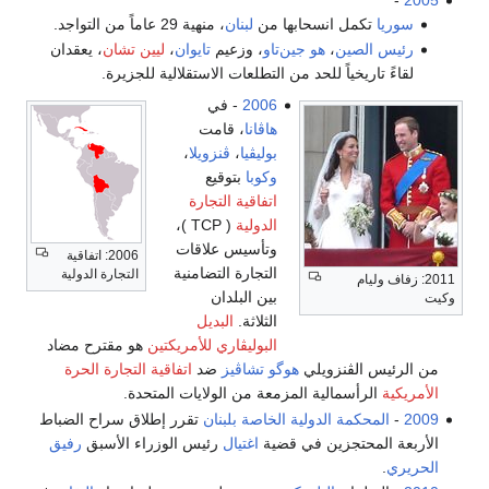
مل انسحابها من
لبنان
، منهية 29 عاماً من التواجد.
صين
،
هو جين‌تاو
، وزعيم
تايوان
،
ليين تشان
، يعقدان
يخياً للحد من التطلعات الاستقلالية للجزيرة.
2006
- في
هاڤانا
، قامت
بوليڤيا
،
ڤنزويلا
،
وكوبا
بتوقيع
اتفاقية التجارة
الدولية
( TCP )‏،
وتأسيس علاقات
2006: اتفاقية
التجارة التضامنية
التجارة الدولية
م
بين البلدان
الثلاثة.
البديل
البوليڤاري للأمريكتين
هو مقترح مضاد
لڤنزويلي
هوگو تشاڤيز
ضد
اتفاقية التجارة الحرة
أسمالية المزمعة من الولايات المتحدة.
كمة الدولية الخاصة بلبنان
تقرر إطلاق سراح الضباط
حتجزين في قضية
اغتيال
رئيس الوزراء الأسبق
رفيق