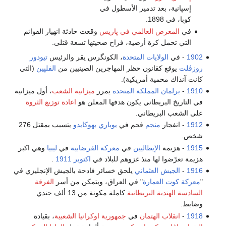
 بعد تدمير الأسطول في
1.
رض العالمي في پاريس
وقعت حادثة انهيار القوائم
ل كرة أرضية، فراح ضحيتها تسعة قتلى.
الولايات المتحدة
، الكونگرس يقر والرئيس
تيودور
 كقانون حظر المهاجرين الصينيين من
الفلپين
(التي
محمية أمريكية).
ان المملكة المتحدة
يمرر
ميزانية الشعب
، أول ميزانية
لبريطاني يكون هدفها المعلن هو
اعادة توزيع الثروة
لبريطاني.
ار
منجم
فحم في
يوباري بهوكايدو
يتسبب بمقتل 276
مة
الإيطاليين
في
معركة القرضابية
في
ليبيا
وهي اكبر
ا لها منذ غزوهم للبلاد في
اكتوبر
1911
.
ش العثماني
يلحق خسائر فادحة بالجيش الإنجليزي في
العمارة
" في العراق، ويتمكن من أسر
الفرقة
دية البريطانية
كاملة مكونة من 13 ألف جندي
اب الهتمان
في
جمهورية اوكرانيا الشعبية
، بقيادة