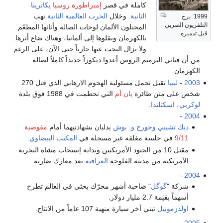
كاملة في قصر
إمبراطورة روسيا
يكاترينا
الثانية
. وخلال
الحرب العالمية الثانية
نهب
المحتلون الألمان لوحات الصالة وأثاثها المطعّم
بالكهرمان ونقلوها إلى ألمانيا، وهناك ضاع أثرها.
ولا يزال البحث عنها جارياً حتى الآن، على الرغم
الترميم الروس أعدوا ديكوراً جديداً كاملاً لصالة
تقبل تحمل مسئولية الهجوم الارهابي الذي قتل 270
تن طائرة
پان آم
التي تحطمت في 1988 فوق بلدة
تلندا
.
ني
وجورج و. بوش
يدليان بشهادتيهما أمام
مفوضية
جلسة مغلقة غير مسجلة في
المكتب البيضاوي
.
مقتل 10 من الجنود الأمريكيين وبداية إنسحاب مشاة البحرية
ة من مدينة الفلوجة
العراقية
بعد معارك ضارية.
وگل
" صاحبة أشهر محرّك بحثي في العالم تطرح
ليار دولار.
يل
تبني آخر سيارة منهية 107 عاماً من الانتاج.