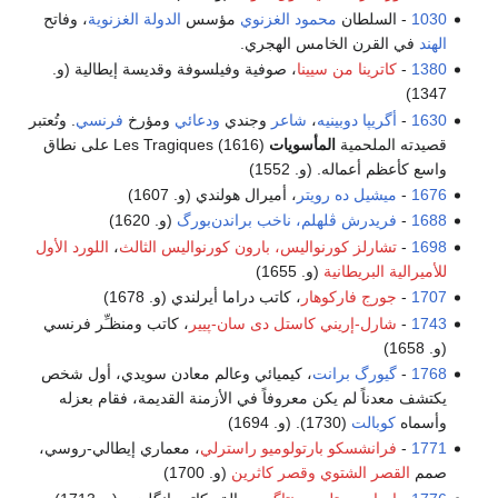
لطان
محمود الغزنوي
مؤسس
الدولة الغزنوية
، وفاتح
ن الخامس الهجري.
نا من سيينا
، صوفية وفيلسوفة وقديسة إيطالية (و.
ا دوبينيه
،
شاعر
وجندي
ودعائي
ومؤرخ
فرنسي
. وتُعتبر
حمية
المأسويات
Les Tragiques (1616) على نطاق
اله. (و. 1552)
ل ده رويتر
، أميرال هولندي (و. 1607)
رش ڤلهلم، ناخب براندن‌بورگ
(و. 1620)
لز كورنواليس، بارون كورنواليس الثالث
،
اللورد الأول
بريطانية
(و. 1655)
 فاركوهار
، كاتب دراما أيرلندي (و. 1678)
-إريني كاستل دى سان-پيير
، كاتب ومنظـِّر فرنسي
گ برانت
، كيميائي وعالم معادن سويدي، أول شخص
 لم يكن معروفاً في الأزمنة القديمة، فقام بعزله
لت
(1730). (و. 1694)
شسكو بارتولوميو راسترلي
، معماري إيطالي-روسي،
الشتوي
وقصر كاثرين
(و. 1700)