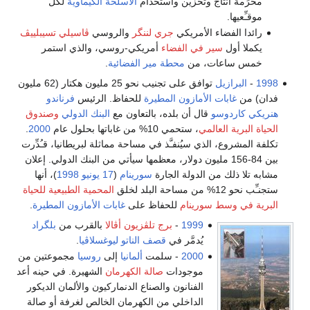
انتاج وتخزين واستخدام
الأسلحة الكيماوية
لكل
.
فضاء الأمريكي
جري لننگر
والروسي
ڤاسيلي تسيبلييڤ
ل
سير في الفضاء
أمريكي-روسي، والذي استمر
عات، من
محطة مير الفضائية
.
ازيل
توافق على تجنيب نحو 25 مليون هكتار (62 مليون
بات الأمازون المطيرة
للحفاظ. الرئيس
فرناندو
دوسو
قال أن بلده، بالتعاون مع
البنك الدولي
وصندوق
 العالمي
، ستحمي 10% من غاباتها بحلول عام
2000
.
ع، الذي سيُنفـَّذ في مساحة مماثلة لبريطانيا، قـُدِّرت
بين 84-156 مليون دولار، معظمها سيأتي من البنك الدولي. إعلان
ك من الدولة الجارة
سورينام
(
17 يونيو
1998
)، أنها
خلق
المحمية الطبيعية للحياة
وسط سورينام
للحفاظ على
غابات الأمازون المطيرة
.
1999
-
برج تلڤزيون أڤالا
بالقرب من
بلگراد
يُدمَّر في
قصف الناتو
ليوغسلاڤيا
.
2000
- سلمت
ألمانيا
إلى
روسيا
مجموعتين من
موجودات
صالة الكهرمان
الشهيرة. في حينه أعد
الفنانون والصناع الدنماركيون والألمان الديكور
الداخلي من الكهرمان الخالص لغرفة أو صالة