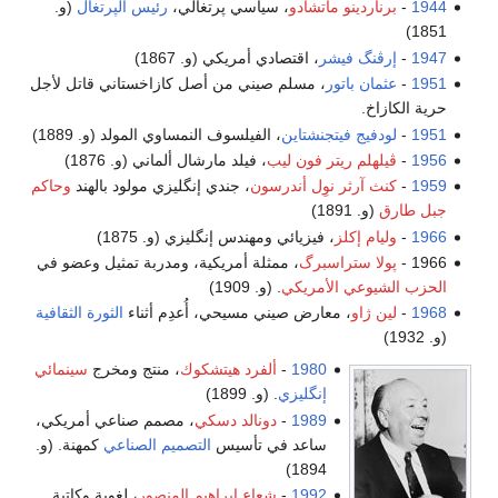
ردينو ماتشادو
، سياسي پرتغالي،
رئيس الپرتغال
(و.
گ فيشر
، اقتصادي أمريكي (و. 1867)
ن باتور
، مسلم صيني من أصل كازاخستاني قاتل لأجل
.
يج فيتجنشتاين
، الفيلسوف النمساوي المولد (و. 1889)
لم ريتر فون ليب
، فيلد مارشال ألماني (و. 1876)
آرثر نوِل أندرسون
، جندي إنگليزي مولود بالهند
وحاكم
 1891)
 إكلز
، فيزيائي ومهندس إنگليزي (و. 1875)
 ستراسبرگ
، ممثلة أمريكية، ومدربة تمثيل وعضو في
وعي الأمريكي
. (و. 1909)
ژاو
، معارض صيني مسيحي، أُعدِم أثناء
الثورة الثقافية
1980
-
ألفرد هيتشكوك
، منتج ومخرج
سينمائي
إنگليزي
. (و. 1899)
1989
-
دونالد دسكي
، مصمم صناعي أمريكي،
ساعد في تأسيس
التصميم الصناعي
كمهنة. (و.
1894)
1992
-
شعاع إبراهيم المنصور
، لغوية وكاتبة