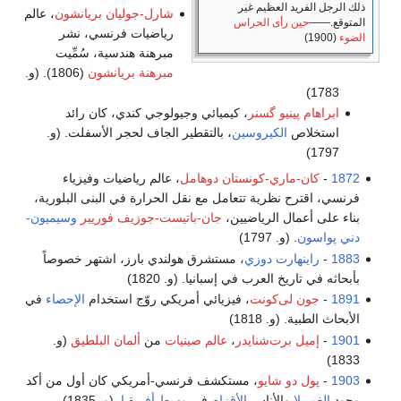
د العظيم غير
شارل-جوليان بريانشون
، عالم
ن رأى الحراس
رياضيات فرنسي، نشر
مبرهنة هندسية، سُمِّيت
مبرهنة بريانشون
(1806). (و.
پينيو گسنر
، كيميائي وجيولوجي كندي، كان رائد
ص
الكيروسين
، بالتقطير الجاف لحجر الأسفلت. (و.
ماري-كونستان دوهامل
، عالم رياضيات وفيزياء
ح نظرية تتعامل مع نقل الحرارة في البنى البلورية،
مال الرياضيين،
جان-باتيست-جوزيف فوريير
وسيميون-
. (و. 1797)
هارت دوزي
، مستشرق هولندي بارز، اشتهر خصوصاً
يخ العرب في إسبانيا. (و. 1820)
لى‌كونت
، فيزيائي أمريكي روّج استخدام
الإحصاء
في
(و. 1818)
 برت‌شنايدر
،
عالم صينيات
من
ألمان البلطيق
(و.
دو شايو
، مستكشف فرنسي-أمريكي كان أول من أكد
ا
والأناس
الأقزام
في
وسط أفريقيا
. (و. 1835)