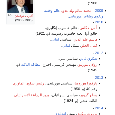
 سالم ولد عدود
عالم
وفقيه
ر
موريتاني
.
ألبرت هوفمان
(1906-2008)
گلس
، عالم حاسوب إنگليزي،
 لعبة حاسوب رسومية (و. 1921)
م الدين
، سياسي
لبناني
.
لو
، ممثل
لبناني
.
نم
، سياسي ليبي.
رينو
، مهندس فرنسي، اخترع
البطاقة الذكية
(و.
هوروميا
، سياسي نيوزيلندي،
رئيس شؤون الماوري
وپر
، سياسي إسرائيلي،
وزير الزراعة الإسرائيلي
 (و. 1924)
كينز
، ممثل
إنجليزي
.