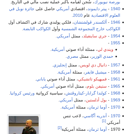
رك
، سُجن لقيامه بأكبر عملية نصب مالي في التاريخ.
دايموند
، اقتصادي
أمريكي
حاصل على
جائزة نوبل في
صادية
عام
2010
.
ندر ڤولشتشان
، فلكي پولندي شارك في اكتشاف أول
رج المجموعة الشمسية
وأول
الكواكب النابضة
.
ساينفيلد
، ممثل
أمريكي
.
ي
، ممثلة أداء صوتي
أمريكية
.
وزير
، ممثل
مصري
.
ال دي لويس
، ممثل
إنجليزي
.
ل فايفر
، ممثلة
أمريكية
.
يكو تاتشيكي
، ممثل أداء صوتي
ياباني
.
ن بلوم
، ممثل أداء صوتي
أمريكي
.
دا گرابار-كيتاروڤتش
، سياسية كرواتية
ورئيس كرواتيا
.
أدلستين
، ممثل
أمريكي
.
 ثرمان
، ممثلة
أمريكية
.
يه أگاسي
، لاعب تنس
[2]
 ثرمان
، ممثلة أمريكية