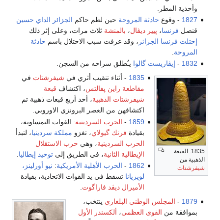
ر.
ع
حادثة المروحة
حين لطم حاكم
الجزائر
الداي حسين
،
پيير ديڤال
،
بالمنشة
ثلاث مرات، وعلى إثر ذلك
 الجزائر
، وقد عرفت سبب الاحتلال باسم
حادثة
ريست گالوا
يـُطلق سراحه من السجن.
1835
- أثناء تنقيب أثري في
شيفرشتات
في
مقاطعة راين پفالتس
، اكتشاف
قبعة
شيفرشتات الذهبية
، أحد أربع قبعات ذهبية تم
اكتشافهن من العصر البرونزي الاوروبي.
1859
-
الحرب السردينية
: القوات النمساوية،
بقيادة
فرنك گيولاي
، تغزو
مملكة سردينيا
، لتبدأ
الحرب السردينية
، وهي
حرب الاستقلال
الإيطالية الثانية
، في الطريق إلى
توحيد إيطاليا
.
1862
-
الحرب الأهلية الأمريكية
:
نيو أورلينز،
لويزيانا
تسقط في يد القوات الاتحادية، بقيادة
الأميرال
ديڤد فاراگوت
.
لس الوطني البلغاري
ينتخب،
القوى العظمى
،
ألكسندر الأول