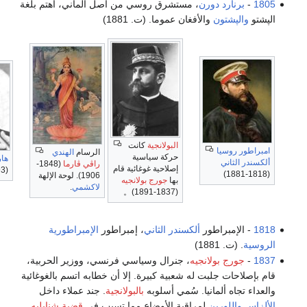
رد دورن
، مستشرق روسي من أصل ألماني، اهتم بلغة
تون
والأفغان عموما. (ت. 1881)
البولانجية
كانت
سيا
الرسام
الهندي
حركة سياسية
هارولد يوري
ني
راڤي ڤارما
(1848-
إصلاحية غوغائية قام
(1893-1981)
1906). لوحة الإلهة
بها
جورج بولانجيه
لاكشمي
.
(1837-1891)。
براطور
ألكسندر الثاني
، إمبراطور
الإمبراطورية
188)
 بولانجيه
، جنرال وسياسي فرنسي، ووزير الحربية،
 جلبت له شعبية كبيرة. إلا أن خطابه اتسم بالغوغائية
 ألمانيا. سُمي أسلوبه
بالبولانجية
. جند عملاء داخل
ورين
لمراقبة الأوضاع مما تسبب في
قضية شنابليه