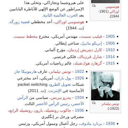
على هيروشيما ونجازاكي، وتخلى هذا
الإمبراطور عن الوضع الإلهي للأباطرة اليابانيين
بعد
الحرب العالمية الثانية
.
هوتسومي اوزاكي
، أحد مخططي
قضية زورگه
.
(ت. 1944)
يپ سميث
، مهندس أمريكي، مخترع
مخطط سميث
.
و ماتـِيْ
، صناعي إيطالي.
 ديتريش إردمان
، مؤرخ ألماني.
 فرن‌باك
، فلكي فرنسي.
رد هوك‌شيلد
، عالم رياضيات أمريكي.
1922
-
توتس تيلمانز
، عازف
هارمونيكا
جاز
.
1926
-
پول باران
، أمريكي، أحد مخترعي
شبكات
تحويل الطرود
packet switching
الأساسية في
الإنترنت
. (ت. 2011)
1934
-
پيدرو پيريس
، سياسي من
الرأس
الأخضر
،
رئيس الرأس الأخضر
الثالث.
1936
-
جاكوب روتشيلد، بارون روتشيلد الرابع
،
مصرفي ورجل بر إنگليزي
رد مادوف
، رجل أعمال وممول أمريكي، ورئيس