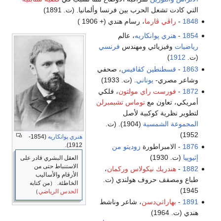
ل الحرب بين فرنسا وألمانيا. (ت. 1891)
 ڤارما
، رسام هندي (+ 1906 )
 پوانكاريه
، عالم
زيائي ومهندس
فرنسي
نطين كڤافيس
، صحفي
ي-
يوناني
. (ت. 1933)
ت راي مولتون
، فلكي
ون مع
توماس تشيمبرلن
ة كوكبية لأصل
لشمسية
(1904). (ت.
هنري پوانكاريه
(1854-
1912).
براطورة
زوديتو من
العقل البشري قادر على
الاستنباط حتى من
يك نيكولاس وركمان
،
الأرقام والأساليب
 حروف هولندي (ت.
الخاطئة. （من كتابه
الحدس الرياضي
）
اتي‌دسن
، شاعر وناشط