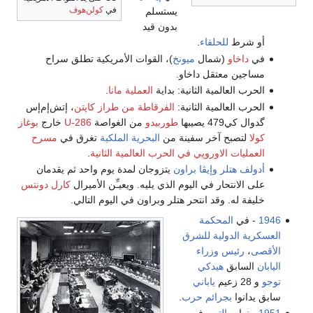
في
كولن‌هوف
يستسلم
بدون قيد
للحلفاء
.
و
(شمال
ميونخ
)، القوات الأمريكية تطلق سراح
معتقل داخاو.
المية الثانية: بداية
العملية مانا
.
المية الثانية:
الفرقاطة من طراز كاپتن
، إتش‌إم‌إس
بها
طوربيدو
من الغواصة
U-286
خارج
بوغاز
ح آخر سفينة من
البحرية الملكية
تغرق في
مسرح
 الاوروپي في الحرب العالمية الثانية
.
لر
وإيڤا براون
يتزوجان لمدة يوم واحد ثم يقدمان
حار في اليوم الذي يليه. ويعيـِّن الأميرال
كارل دونتس
. وقد انتحر هتلر وبراون في اليوم التالي.
المحكمة
دولية للشرق
س وزراء
ق
هيدكي
ياباني
بجرائم حرب
.