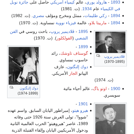
لد يوري
، عالم
كيمياء
أمريكي
حاصل على
جائزة نوبل
ام
1934
. (ت. 1981)
طليمات
، ممثل ومخرج ومؤلف
مصري
. (ت. 1982)
تا بلاو
، عالمة
فيزياء نووية
نمساوية. (ت. 1970)
1895
-
ڤلاديمير پروپ
، باحث روسي في
الفن
الشعبي
(
الفولكلور
). (ت. 1970)
-
1899
گوستاف تاوشك
، رائد
حاسوب نمساوي.
دوك إلنگتون
، عازف
الپيانو
الجاز
الأمريكي.
دوك إلنگتون
 ياگ
، عالم أحياء مائية
(1899-1974)
-
1901
هيرو هيتو
، إمبراطور اليابان السابق. واسم عهده
"شووا"، تولى العرش سنة 1926 حتى وفاته
1989، عاصر "هيروهيتو" الحرب العالمية الثانية
ودخول الأمريكيين اليابان وإلقاء القنبلة الذرية