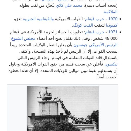
 دينية)،
محمد علي كلاي
يـُجرَّد من لقب بطولة
ڤيتنام
: القوات الأمريكية
والڤيتنامية الجنوبية
تغزو
ب
الڤيت كونگ
.
ڤيتنام
: تجاوزت الخسائرالحربية الأمريكية في ڤيتنام
مجلس الشيوخ
ريكي
جونسون
بأن يعلن انتصار الولايات المتحدة ويبدأ
 إلا أن الرئيس لم يأخذ بهذه النصيحة، واكتفى
د القوات المقاتلة في ڤيتنام. وجاء الرئيس التالي
ن عن سحب قسم من جنود القوات الأمريكية وحاول
بفيتناميين موالين للولايات المتحدة. إلا أن هذه الخطوة