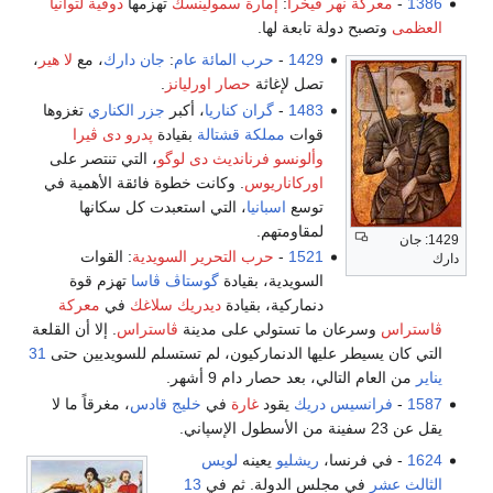
ة نهر ڤيخرا
:
إمارة سمولينسك
تهزمها
دوقية لتوانيا
ح دولة تابعة لها.
1429
-
حرب المائة عام
:
جان دارك
، مع
لا هير
،
تصل لإغاثة
حصار اورليانز
.
1483
-
گران كناريا
، أكبر
جزر الكناري
تغزوها
قوات
مملكة قشتالة
بقيادة
پدرو دى ڤيرا
وألونسو فرنانديث دى لوگو
، التي تنتصر على
اوركاناريوس
. وكانت خطوة فائقة الأهمية في
توسع
اسبانيا
، التي استعبدت كل سكانها
لمقاومتهم.
1521
-
حرب التحرير السويدية
: القوات
السويدية، بقيادة
گوستاڤ ڤاسا
تهزم قوة
دنماركية، بقيادة
ديدريك سلاغك
في
معركة
رعان ما تستولي على مدينة
ڤاستراس
. إلا أن القلعة
يطر عليها الدنماركيون، لم تستسلم للسويديين حتى
31
التالي، بعد حصار دام 9 أشهر.
سيس دريك
يقود
غارة
في
خليج قادس
، مغرقاً ما لا
فرنسا،
ريشليو
يعينه
لويس
ي مجلس الدولة. ثم في
13