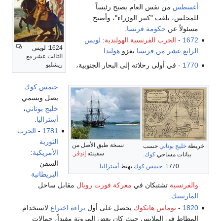
نفس العام يصبح رئيساً
ب "كبير الوزراء"، وأصبح
كومة فرنسا
.
ب الفرنسية الهولندية
:
لويس
1624: لويس
من فرنسا
يغزو
هولندا
.
الثالث عشر مع
ريشليو
لى رحلاته إلى البحار الجنوبية،
جيمس كوك
يصل ويسمي
خليج بوتاني
،
أستراليا
.
1781
-
الحرب
الثورية
نسخة طبق الأصل من
ني
حسب
الأمريكية
:
سفينته
إندِڤر
.
احي
كوك
.
السفن
جيمس كوك
يهبط
أستراليا
.
البريطانية
تبكان في
معركة فورت رويال
مقابل ساحل
س هانكوك
يحصل على أول
براءة اختراع
لاستخدام
لملابس حيث كان بعض المرونة مفيداً، حمالات