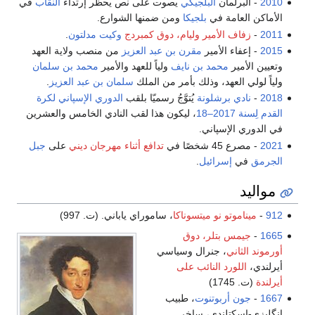
لمان
البلجيكي
يصوت على نص يحظر إرتداء
النقاب
في
امة في
بلجيكا
ومن ضمنها الشوارع.
ف
الأمير وليام، دوق كمبردج
وكيت مدلتون
.
 الأمير
مقرن بن عبد العزيز
من منصب ولاية العهد
ر
محمد بن نايف
ولياً للعهد والأمير
محمد بن سلمان
لعهد، وذلك بأمر من الملك
سلمان بن عبد العزيز
.
 برشلونة
يُتوَّجُ رسميّا بلقب
الدوري الإسپاني لكرة
، ليكون هذا لقب النادي الخامس والعشرين
لإسپاني.
ًا في
تدافع أثناء مهرجان ديني
على
جبل
إسرائيل
.
تو نو ميتسوناكا
، ساموراي ياباني. (ت. 997)
 بتلر، دوق
ني
، جنرال وسياسي
ورد النائب على
أربوتنوت
، طبيب
تلندي، ساخر