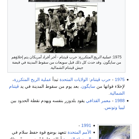
 الريح المتكررة
: حرب ڤيتنام - آخر أفراد أمريكان يتم إخلاؤهم
 وقد حدث كل ذلك قبل سويعات من سقوط المدينة في قبضة
جيش ڤيتنام الشمالية.
ڤيتنام
:
الولايات المتحدة
تبدأ
عملية الريح المتكررة
،
ا من
سايگون
. بعد يوم من سقوط المدينة في يد
ڤيتنام
 القذافي
يقود بلدوزر بنفسه ويهدم نقطة الحدود بين
-
1991
الأمم المتحدة
تتعهد بوضع قوة حفظ سلام في
الصحراء الغربية
أطلق عليها "
مينوروسو
"، وذلك