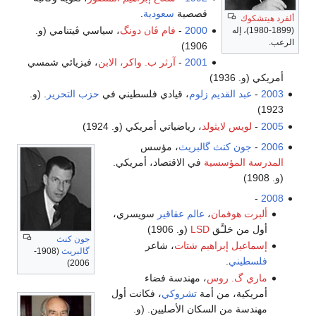
قصصية
سعودية
.
2000
-
فام ڤان دونگ
، سياسي ڤيتنامي (و.
إله
1906)
2001
-
آرثر ب. واكر، الابن
، فيزيائي شمسي
القديم زلوم
، قيادي فلسطيني في
حزب التحرير
. (و.
 لايثولد
، رياضياتي أمريكي (و. 1924)
كنث گالبريث
، مؤسس
مؤسسية
في الاقتصاد، أمريكي.
وفمان
،
عالم عقاقير
سويسري،
لـَّق
LSD
(و. 1906)
جون كنث
 إبراهيم شتات
، شاعر
گالبريث
(1908-
ي
.
2006)
. روس
، مهندسة فضاء
، من أمة
تشروكي
، فكانت أول
ن السكان الأصليين. (و.