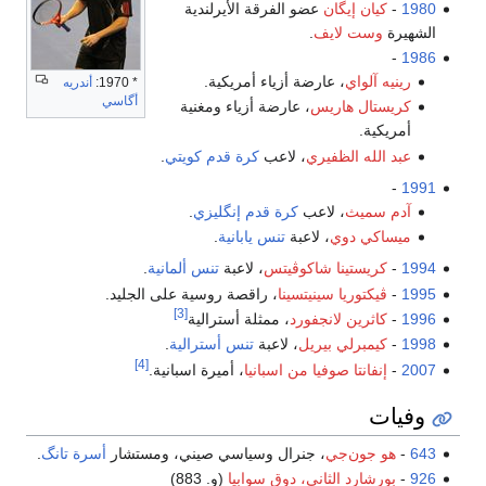
 إيگان
عضو الفرقة الأيرلندية
 لايف
.
اي
، عارضة أزياء أمريكية.
* 1970:
أندريه
أگاسي
 هاريس
، عارضة أزياء ومغنية
 الظفيري
، لاعب
كرة قدم
كويتي
.
يث
، لاعب
كرة قدم
إنگليزي
.
دوي
، لاعبة
تنس
يابانية
.
تينا شاكوڤيتس
، لاعبة
تنس
ألمانية
.
ريا سينيتسينا
، راقصة روسية على الجليد.
[3]
ين لانجفورد
، ممثلة أسترالية
رلي بيريل
، لاعبة
تنس
أسترالية
.
[4]
تا صوفيا من اسبانيا
، أميرة اسبانية.
ن‌جي
، جنرال وسياسي صيني، ومستشار
أسرة تانگ
.
د الثاني، دوق سوابيا
(و. 883)