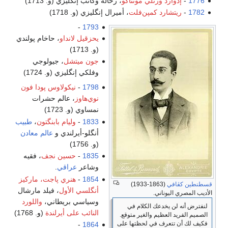
رد ورتلي مونتاگو
، رحالة وكاتب إنگليزي (و. 1713)
ارد كمپن‌فلت
، أميرال إنگليزي (و. 1718)
-
1793
يحزقيل لانداو
، حاخام پولندي
(و. 1713)
جون ميتشل
، جيولوجي
وفلكي إنگليزي (و. 1724)
1798
-
نيكولاوس پودا فون
نوي‌هاوز
، عالم حشرات
نمساوي (و. 1723)
1833
-
وليام بابنگتون
،
طبيب
أنگلو-أيرلندي و
عالم معادن
(و. 1756)
1835
-
حسين نجف
، فقيه
وشاعر
عراقي
.
1854
-
هنري پاجت، ماركيز
(1863-1933)
أنگلسي الأول
، فيلد مارشال
وناني.
وسياسي بريطاني،
واللورد
يخدعك الكلام في
النائب على أيرلندة
(و. 1768)
لعظيم والغير متوقع.
عرف في لحظتها على
-
1864