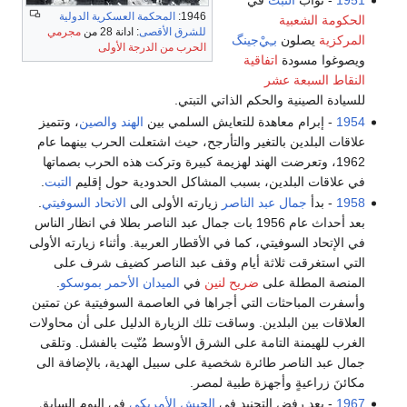
ب
التبت
في
1946:
المحكمة العسكرية الدولية
عبية
للشرق الأقصى
: ادانة 28 من
مجرمي
لون
بـِيْ‌جينگ
الحرب من الدرجة الأولى
ودة
اتفاقية
عة عشر
نية والحكم الذاتي التبتي.
م معاهدة للتعايش السلمي بين
الهند
والصين
، وتتميز
ين بالتغير والتأرجح، حيث اشتعلت الحرب بينهما عام
تعرضت الهند لهزيمة كبيرة وتركت هذه الحرب بصماتها
لبلدين، بسبب المشاكل الحدودية حول إقليم
التبت
.
مال عبد الناصر
زيارته الأولى الى
الاتحاد السوفيتي
.
بعد أحداث عام 1956 بات جمال عبد الناصر بطلا في انظار الناس
لسوفيتي، كما في الأقطار العربية. وأثناء زيارته الأولى
ت ثلاثة أيام وقف عبد الناصر كضيف شرف على
طلة على
ضريح لنين
في
الميدان الأحمر
بموسكو
.
احثات التي أجراها في العاصمة السوفيتية عن تمتين
 البلدين. وساقت تلك الزيارة الدليل على أن محاولات
نة التامة على الشرق الأوسط مُنّيت بالفشل. وتلقى
ناصر طائرة شخصية على سبيل الهدية، بالإضافة الى
ةٍ وأجهزة طبية لمصر.
رفض التجنيد في
الجيش الأمريكي
في اليوم السابق