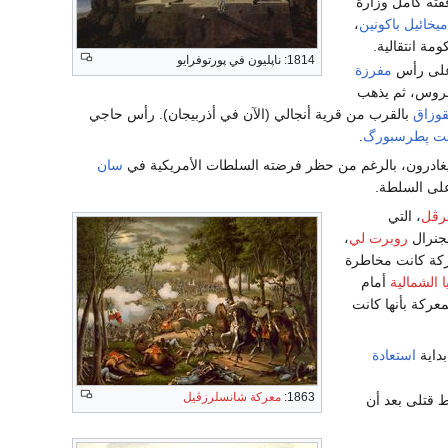
of Dresdner Maiaufstands wit وبرفقته كامل وزارة
يخائيل باكونين
،
ة انتقالية.
1814: ناپليون في پورتوفرايو
على رأس
مفرزة
الروس، ثم يذهب
قوزاق
بالقرب من قرية أنجالي (الآن في أذربيجان). رأس حاجي
ت پطرسبورگ
.
سان
على السلطة.
رڤل
، التي
لجنرال
روبرت لي
،
ركة كانت مخاطرة
 الشمالية
أمام
عركة بأنها كانت
بداية
استعادة
1863:
معركة شانسلرزڤيل
 قتلى بعد أن