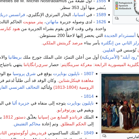
1555
- أول طبعة من Les Propheties de M. Michel Nostradamus ,
يـُنشر منها أول 353 سطر.
1589
- في
اسبانيا
، البحار المرتزق الإنگليزي،
فرانسس دريك
1626
- لدى وصوله جزيرة
مانهاتن
،
پيتر مينويت
الحاكم الثال
واحدة. وفي وقت لاحق يقوم بشراء الجزيرة من
هنود كنارس
ا
أمستردام الجديدة
التي يحضر إليها لاحقاً 200 مستوطن.
لز الثاني من إنگلترة
يأمر ببناء
مرصد گرينتش الملكي
.
تُؤسس في
الفلپين
.
رود آيلند
" (
الأمريكية
) أول من أعلن التمرّد على الملك جورج ملك
بريطانيا
والاس
گليزية الميسورية الرابعة
:
معركة سرينگاپتم
: حصار
سري‌رانگاپاتنا
ينتهي باجتياح 
1807
-
ناپليون بوناپرت
يوقع في
شرق پروسيا
مع الو
معاهدة فينكل‌شتاين
. وكان الوفد قد أتى طلباً لدعم ف
الروسية (1804-1813)
ولتأكيد
التحالف الفرنسي الفا
-
1814
ناپليون بوناپرت
يتوجه إلى منفاه في
جزيرة ألبا
في الب
ويقيم في
پورتوفرايو
.
الملك
فرناندو السابع من إسپانيا
يعلـِّق
دستور 1812
بق
إلى
الحكم المطلق
. وتم إعادة
محاكم التفتيش
.
1849
- الملك الساكسوني
فريدريش أوگوستوس الثان