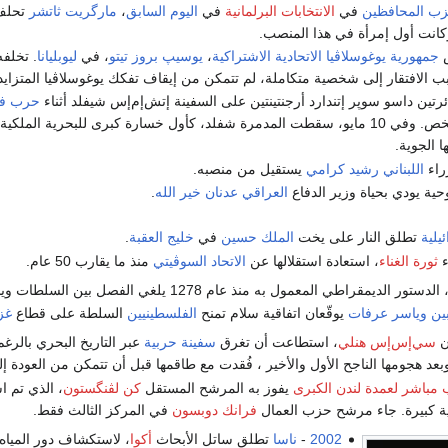
ب المحافظين
في
الانتخابات البرلمانية
في
اليوم السابق
،
مارگريت ثاتشر
تحلف 
انت أول إمرأة في هذا المنصب.
س
جمهورية يوغوسلاڤيا الاتحادية الاشتراكية
،
يوسيپ بروز تيتو
، في
ليوبليانا
. تخلفه
ب الافتقار إلى شخصية متكاملة، لم تتمكن من إيقاف تفكك يوغوسلاڤيا المتزايد
ئرتين داسو سوپر إتندارد أرجنتينتين على السفينة إتش‌إم‌إس شيفلد أثناء
حرب فو
 الجوية.
راء
اللبناني
رشيد كرامي
يستقيل من منصبه.
ية يودي بحياة وزير الدفاع
العراقي
عدنان خير الله
.
يلية
تطلق النار على يخت
الملك حسين
في
خليج العقبة
.
ء
ثورة الغناء
، استعادة استقلالها عن
الاتحاد السوڤيتي
منذ ما يقارب 50 عام.
 الدستور الديمقراطي المعمول به منذ عام 1278 يلغي الفصل بين السلطات ويسمح بتأسيس إمارة ذات سيادة (
ين
وياسر عرفات
يوقّعان اتفاقية سلام تمنح
الفلسطينيين
السلطة على قطاع
غز
ن
سي‌إس‌إس هنلي
، استطاعت أن تغرق
سفينة حربية
عبر التاريخ البحري بالرغم
بعد هجومها الناجح الأول والأخير ، فُقدت مع طاقمها قبل أن تتمكن من العودة إل
ب مباشر
لعمدة لندن الكبرى
يفوز به المرشح المستقل
كن لڤنگستون
، الذي تم ا
ية كبيرة. جاء مرشح حزب العمال
فرانك دوبسون
في المركز الثالث فقط.
2002
-
ناسا
تطلق ساتل الأبحاث
أكوا
، لاستكشاف دور المياه 