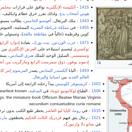
1415
-
الكنيسة الإنگليزية
توافق على قرارات
مجلس 
هوس
أصحاب بدع
. ولذلك تقرر حرق عظام وايكليف، وهو الأ
1443
- ملك البرتغال،
أفونسو الخامس
، يطالب مستو
1455
- في
مملكة غرناطة
النصرية
المسلمة، الجيوش 
كوين وقرطمة (حالياً في
مقاطعة مالقة
)، وتستولي عل
1471
-
حرب الوردتين
:
بيت يورك
، بقيادة
إدوارد الرابع
توكسبري
ليحسم استيلاءه على
العرش الإنگليزي
من
ب
وستمنستر
، السليل الوحيد للملك
هنري السادس
، يسقط
إدموند بوفور، دوق سمرست الرابع
ومارگريت من أنج
1493
- البابا
ألكسندر السادس
يصدر
المرسوم
إنتر كاي
العالم الجديد
بين
اسبانيا
والپرتغال
.
1502
-
كريستوفر كلومبس
يبدأ رحلته الرابعة إلى أمريكا.
1506
- الطباع
لوكانتونيو جونتا
، في
البندقية
e earliest known
go, the miniature book Officium Beatae Mariae Virginis
secundum consuetudine curie romane .
1515
- في
روما
،
الپاپا ليو العاشر
يحظر طبع الكتب بدون ت
1521
- رجال يثق فيهم
فردريك الثالث الحكيم
يختطفون
مارتن
في
شاتو دلا وارتبورگ
.