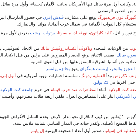
ة. وكانت أول مرة يقاتل فيها الأمريكان بجانب الألمان كحلفاء، وأول مرة يقاتل 
ة من العصور الوسطى.
گيورگ فون فريدبورگ
يوقع على مشارف
ڤندش إفرن
في حضور المارشال البر
ستسلام كل القوات الألمانية في شمال غرب ألمانيا، هولندا والدنمارك.
 نورس لتل،
كلية كارلتون
،
نورثفيلد، منيسوتا
،
برتولت برشت
يعرض لأول مرة
وپ
من الولايات المتحدة
وياكوڤ ألكساندروڤيتش مالك
من الاتحاد السوڤيتي، 
يسوپ-مالك
. يقضي الاتفاق برفع الحصار المفروض على برلين من قبل الاتحاد ا
صادية عن ألمانيا الشرقية المتفق عليها من قبل القوى الغربية.
العجوز والبحر
،
إرنست همنگواي
يفوز
بجائزة پولتسر
.
ونڤ لاكروس
تبدأ
العملية ردونگ
، سلسلة اختبارات نووية أمريكية في
أتول إني‌
 حتى آخرها في
21 يوليو
.
ة كنت الولائية
: أثناء
المظاهرات ضد حرب ڤيتنام
في حرم
جامعة كنت الولائية
،
 الأمريكي
النار على المتظاهرين العزل. فلقي أربعة طلاب مصرعهم، وأصيب 
لاگيوس 1 يُطلق من كيپ كاناڤرال نحو مدار الأرض. يخدم الساتل الأغراض الج
قاط المسح الأصلية. وتًقدر حياته في المدار الساتلي بثمانية ملايين سنة.
نتقالية في إسپانيا
، صدور أول أعداد الصحيفة اليومية
إل پايس
.