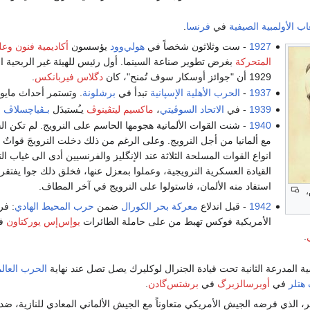
عاب الأولمبية الصيفية
في
فرنسا
.
1927
- ست وثلاثون شخصاً في
هولي‌وود
يؤسسون
أكاديمية فنون وعل
المتحركة
بغرض تطوير صناعة السينما. أول رئيس للهيئة غير الربحية ا
1929 أن "جوائز أوسكار سوف تُمنح"، كان
دگلاس فيربانكس
.
1937
-
الحرب الأهلية الإسپانية
تبدأ في
برشلونة
. وتستمر أحداث مايو 
1939
- في
الاتحاد السوڤيتي
،
ماكسيم ليتڤينوڤ
يـُستبدَل
بـڤياچسلاڤ 
1940
- شنت القوات الألمانية هجومها الحاسم على النرويج. لم تكن ال
مع ألمانيا من أجل النرويج. وعلى الرغم من ذلك دخلت النرويجَ قواتٌ 
انواع القوات المسلحة الثلاثة عند الإنگليز والفرنسيين أدى الى غياب ال
القيادة العسكرية النرويجية، وعملوا بمعزل عنها، فخلق ذلك جوا يفتقر
استفاد منه الألمان، فاستولوا على النرويج في آخر المطاف.
،
1942
- قبل اندلاع
معركة بحر الكورال
ضمن
حرب المحيط الهادي
: فر
الأمريكية فوكس تهبط من على حاملة الطائرات
يوإس‌إس يوركتاون
في
.
ية المدرعة الثانية تحت قيادة الجنرال لوكليرك يصل تصل عند نهاية
الحرب العالمي
هتلر
في
أوبرسالزبرگ
في
برشتس‌گادن
.