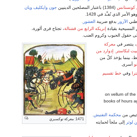
كونستانس
(1384) باعتبار المصلحين الدينيين
جون وايكليف
ويان
مر الذي نُفـِّذ في 1428.
طني
الآزور
بدفع ضريبة
العشور
.
المسيحية بقيادة
إنريكه الرابع من قشتالة
، تجتاح قرى ألورة،
ى حقول الحبوب وكروم العنب.
، ينتصر في
معركة
يت لنكاستر
.
إدوارد من
، بينما يؤخذ كلٌ من
و
أسرى.
ترا
وفي
خط تقسيم
، on vellum of th
books of hours a
رخيص من
محكمة التفتيش
.
1471: معركة توكسبري
 لوثر
إلى ملجأ لحمايته