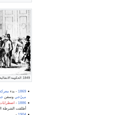
1849: الحكومة الانتقالية في درسدن
1869
- بدء
معركة 
مـِيْ‌جي
وسفن
جم
1886
-
اضطرابات 
أطلقت الشرطة الن
-
1904