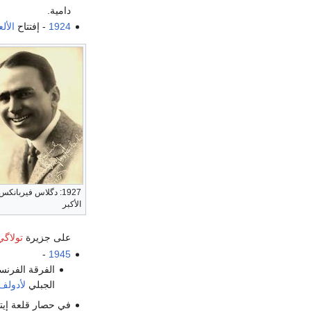
دامية.
1924
- إفتتاح
الأل
1927: دگلاس فيربانكس
الأكبر
على جزيرة
تولاگي
-
1945
الفرقة الفرنس
الجبلي
لأدولف 