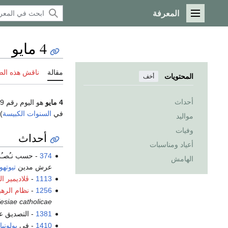
المعرفة
القائمة الرئيسية
4 مايو
مقالة
ناقش هذه ال
المحتويات
أخف
أحداث
4 مايو
هو اليوم رقم 219 من السنة حسب
في
السنوات الكبيسة
).
مواليد
وفيات
أحداث
أعياد ومناسبات
374
- حسب نـُصـُ
الهامش
عرش مدين
تيوتهو
1113
-
ڤلاديمير ا
1256
-
نظام
الرهب
lesiae catholicae
1381
- التصديق 
1410
- في
بولونيا