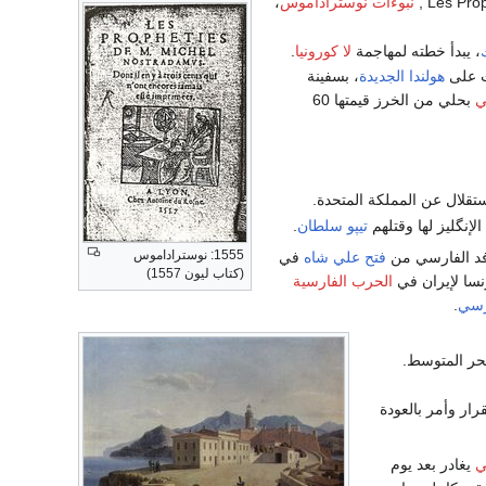
نبوءات نوستراداموس
،
، يبدأ خطته لمهاجمة
لا كورونيا
.
ث على
هولندا الجديدة
، بسفينة
ي
بحلي من الخرز قيمتها 60
تقلال عن المملكة المتحدة.
الإنگليز لها وقتلهم
تيپو سلطان
.
1555: نوستراداموس
فد الفارسي من
فتح علي شاه
في
(كتاب ليون 1557)
رنسا لإيران في
الحرب الفارسية
رسي
.
حر المتوسط.
رار وأمر بالعودة
ي
يغادر بعد يوم