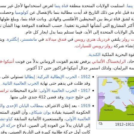
پنما
. استلمت الولايات المتحدة منطقة
قناة پنما
لغرض استخدامها لأجل غير مسم
دة قبل عام من ذلك التاريخ قد أيدت مطالبة بنما بالإنفصال عن
كولومبيا
وحصلت من
ة لشق قناة تربط بين المحيطين الأطلسي والهادي. وباتت قناة بنما، ويبلغ طولها 
كثر المشاريع التي أنشأتها البشرية تعقيدا. حسب المعاهدة الموقعة بهذا الشأن ت
 الولايات المتحدة إلى الأبد، فيما تستلم بنما بدل ايجار كل عام.
ت رولز
يلتقي
فردريك هنري رويس
في
فندق ميدلاند
في
مانشستر
،
إنگلترة
. وي
إنشاء شركة
رولز-رويس للسيارات
.
ة البحرية الملكية
الكندية
.
حاد،
الرايخستاگ الألماني
يرفض تقديم الفونت الروماني بدلاً من فونت
أنتيكوا-ف
البرلمان، ولذلك استمر جدال أنتيكوا-فراكتور حتى 17 أكتوبر.
1912
-
الحرب الإيطالية التركية
:
إيطاليا
تستولي على
ر
وقد ظلت في يدهم حتى نهاية
الحرب العالمية الثانية
.
1917
-
الحرب العالمية الأولى
: عابرة المحيطات
ترانسل
في خليج
جنوة
. وقد قضى 412 جندي على متنها.
1919
- بعد إعلان الاعتراف
بمطالب اليابان الإحدى وا
الحكومة الصينية بقيادة
يوان شيكاي
، وأن القوى المن
العالمية الأولى
، والمستعمرة الألمانية السابقة
كياو-تشا
إلى اليابان بدلاً من العودة إلى الصين، اندلاع
حركة الرا
كانت أول حركة طلابية كبيرة في التاريخ الصيني، و