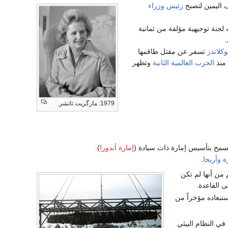
اليمين لتصبح
رئيس وزراء
 لجنة توجيهية مؤلفة من ثمانية
.
كلاندز
تسفر عن مقتل طاقمها
الحرب العالمية الثانية
وتظهر
1979: مارگريت ثاتشر
إمارة أندورا
).
ة
وأريحا
.
 من أنها لم تكن
ى القاعدة.
ستبعاده مؤخراً من
في النظام البيئي