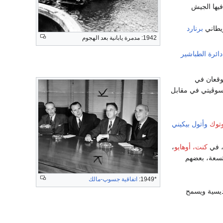
فيها الجيش
يطاني
برنارد
1942: مدمرة يابانية بعد الهجوم
دائرة الطباشير
يوقعان في
لسوڤيتي في مقابل
وتوك
وأتول بيكيني
 في
كنت، أوهايو
،
تسعة، بعضهم
*1949:
اتفاقية جسوپ-مالك
يوديسية ويسمح