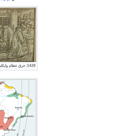
1428: حرق عظام وايكليف