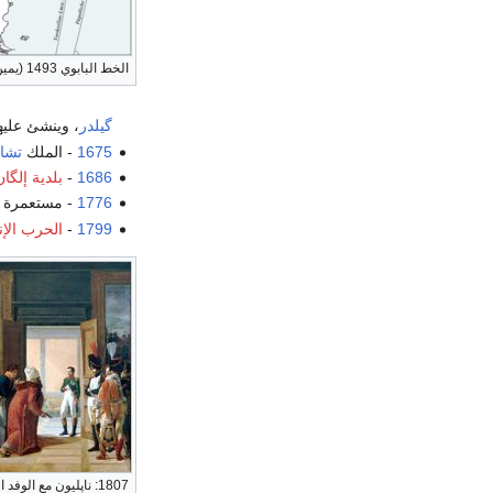
الخط البابوي 1493 (يمين)
گيلدر
، وينشئ عليه
1675
- الملك
تشار
1686
-
بلدية
إلگان
1776
- مستعمرة "
1799
-
الحرب الإن
1807: ناپليون مع الوفد الفارسي