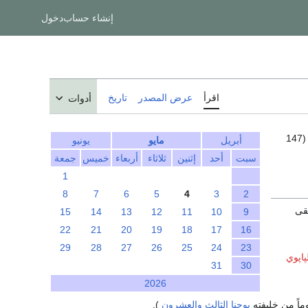
إنشاء حساب
دخول
اقرأ
عرض المصدر
تاريخ
أدوات
. هنالك 146 بوماً باقون حتى نهاية السنة (147
أبريل
مايو
يونيو
سبت
أحد
إثنين
ثلاثاء
أربعاء
خميس
جمعة
1
8
7
6
5
4
3
2
) ارتقى
15
14
13
12
11
10
9
22
21
20
19
18
17
16
29
28
27
26
25
24
23
پاپوي
31
30
2026
وماً من خليفته
يوحنا الثالث والعشرون
).