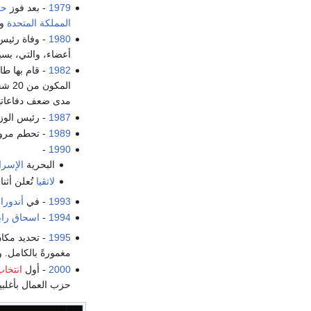
1979
- بعد فوز
حز
المملكة المتحدة
وك
1980
- وفاة رئي
أعضاء، والتي، بسب
1982
- قام بها طا
المكون من 20 شخص. وفي 10 مايو، سقطت المدمرة شفلد، كأول خسارة كبرى للبحرية الملكية منذ
مدى ضعف دفاعاتها
1987
- رئيس الوز
1989
- تحطم مروح
-
1990
البحرية
الإسرائ
لاتڤيا
تُعلن أثنا
1993
- في
أندورا
،
1994
-
اسحاق راب
1995
- تحديد مكا
مغمورةً بالكامل. و
2000
- أول
انتخا
حزب العمال بأغلب