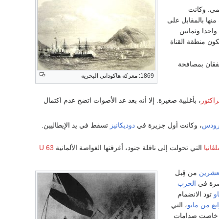
ى. وكانت
ها بالمقابل على
واحدا وثمانين
كون منطقة القناة
تفقان بمصافحة
1869: معركة هاكوداتى البحرية
راكتور
، بأغلبية صغيرة. إلا أنه بعد عد الأصوات اتضح عدم اكتمال
ودس
، وكانت أول جزيرة في
دوديكانيز
تسقط في يد الإيطاليين.
ڤانيا
التي تحولت إلى ناقلة جنود، أغرقتها الغواصة الألمانية
U 63
لعشرين
من قِبل
تصرة في
الحرب
و
تود الانضمام
بع من مايو
، التي
قد خاصت صدامات