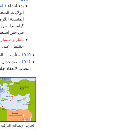
بدء انشاء
قناة 
الولايات المتح
المنطقة اللازم
كيلومترا، من أ
في حيز استعمال
تشارلز ستوار
جنتلمان على 
1910
- تأسيس القو
1911
- بعد جدال 
النصاب لانعقاد جلسة 
الحرب الإيطالية التركية 1911–1912