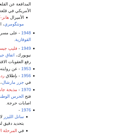
المدافعة عن القلع
الأمريكي في قلع
الأميرال
هانز-
مونتگومري
، ا
1948
- على مسرح
القوقازية
.
1949
-
فليپ جيس
نيويورك،
اتفاق ج
رفع العقوبات الاقت
1953
- عن روايته
1956
- بإطلاق
رد
في
جزر مارشال
،
1970
-
مذبحة جامع
فتح
الحرس الوطني
اصابات حرجة.
-
1976
ساتل
الليزر
بتحديد دقيق لن
في
المرحلة الا