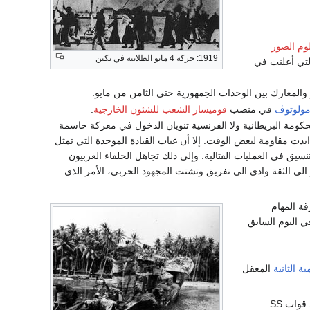
وم الصور
1919: حركة 4 مايو الطلابية في بكين
لتي أعلنت في
والمعارك بين الوحدات الجمهورية حتى الثامن من مايو.
مولوتوڤ
في منصب
قوميسار الشعب للشئون الخارجية
.
حكومة البريطانية ولا الفرنسية تنويان الدخول في معركة حاسمة
ابدت مقاومة لبعض الوقت. إلا أن غياب القيادة الموحدة التي تمثل
تنسيق في العمليات القتالية. وإلى ذلك تجاهل الحلفاء الغربيون
 الى الثقة وادى الى تفريق وتشتت المجهود الحربي، الأمر الذي
قة المهام
 اليوم السابق
ة الثانية
المعقل
في حصار قلعة إيتر، الذي فرضه الجيش الأمريكي متعاوناً مع الجيش الألماني المعادي للنازية، ضد قوات SS