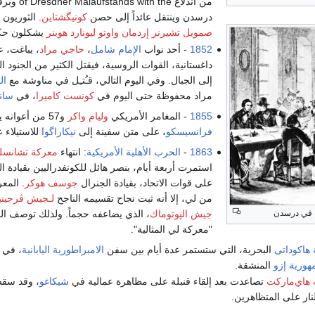
من اندلاع h the
درسدن وينتقل عائداً إلى حصن
كونيگشتاين
. الثوريون
م
صمويل تشيرنر إردمان
واوتو ليونارد هوبنر
يشكلون حكوم
1852
- أحد نواب
الإمام شامل
،
حاجي مراد
، يباغت، 
داغستانية، القوات الروسية، فيقتل الكثير من الجنود 
إلى الجبال. وفي اليوم التالي، قـُتـِل في مناوشة مع
ال
مراد محفوظة حتى اليوم في
كونست كاميرا
، في
سان
1855
- المغامر الأمريكي
وليام واكر
و57 من أعوانه يغادرون، بالرغم من حظر فرضته السلطات الأمريكية في
فرانسيسكو
، على متن سفينة إلى
نيكاراگوا
للاستيلاء 
1863
-
الحرب الأهلية الأمريكية
: انتهاء
معركة تشانسل
استمرت أربعة أيام، بنصر هائل للكونفدراليين بقيادة ا
على قوات الاتحاد، بقيادة الجنرال
جوسف هوكر
. المع
من لي، إلا أنه ثبت نجاح تقسيمه الناجح
لـجيش ڤرجينيا
جيش الپوتوماك
، الذي يضاعفه حجماً. ولذلك توصف الم
"معركة لي المثالية".
هاكوداتى
البحرية، التي ستستمر عدة أيام بين سفن
الامبراطورية اليابانية
، في 
هورية إزو
المنشقة.
هاي‌ماركت
تصاعدت بعد إلقاء قنبلة على مظاهرة عمالية في
شيكاغو
، وقد سقط
ار على المتظاهرين.