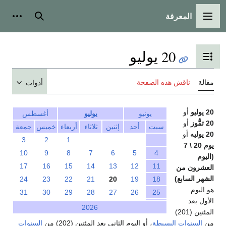
المعرفة
القائمة الرئيسية
بحث
أدوات
20 يوليو
تبديل عرض جدول المحتويات
مقالة
ناقش هذه الصفحة
أدوات
20 يوليو
أو
يونيو
يوليو
أغسطس
20 تمُّوز
أو
سبت
أحد
إثنين
ثلاثاء
أربعاء
خميس
جمعة
20 يوليه
أو
3
2
1
يوم 20 \ 7
10
9
8
7
6
5
4
(اليوم
17
16
15
14
13
12
11
العشرون من
الشهر السابع)
24
23
22
21
20
19
18
هو اليوم
31
30
29
28
27
26
25
الأول بعد
2026
المئتين (201)
من
السنوات البسيطة
، أو اليوم الثاني بعد المئتين (202) من
السنوات