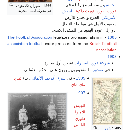
الجالس
، يستسلم مع رفاقه في
1866: الأميرال تگت‌هوف
فورت بفورد، نورث داكوتا
للجيش
في معركة ليسا البحرية
الأمريكي
. الجوع والحنين للأرض
وخفوت الأمل في مواصلة النضال
أدوا إلى عودة الهنود من المنفى الكندي.
The Football Association
legalizes professionalism in
-
1885
association football
under pressure from the
British Football
.
Association
-
1903
شركة فورد للسيارات
تشحن أول سيارة.
في
مقدونيا
، المقدونيون يثورون على الحكم العثماني.
1905
- في
شرق أفريقيا الألماني
، بدء
تمرد
ماي ماي
.
1907
-
الجيش
الامبرا
طوري
الياباني
1905:
شرق