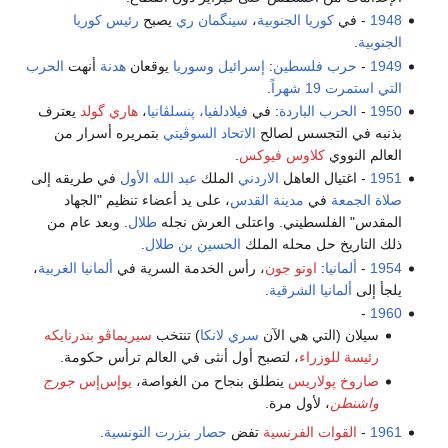
1948
- في
كوريا الجنوبية
،
سينگمان ري
يصبح
رئيس كوريا
الجنوبية
.
1949
-
حرب فلسطين
:
إسرائيل
وسوريا
يوقعان
هدنة
أنهت
الحرب
التي استمرت 19 شهراً
.
1950
-
الحرب الباردة
: في
فيلادلفيا، پنسلڤانيا
،
هاري گولد
يعترف
بذنبه في التجسس لصالح
الاتحاد السوڤيتي
بتمريره أسرار من
العالم النووي
كلاوس فيوكس
.
1951
- اغتيال العاهل
الاردني
الملك
عبد الله الأول
في طريقه إلى
صلاة الجمعة
في
مدينة
القدس
، على يد أعضاء تنظيم "الجهاد
المقدس" الفلسطيني. واعتلى العرش نجله
طلال
. وبعد عام من
ذلك التاريخ حل محله الملك
الحسين بن طلال
.
1954
-
ألمانيا
:
اوتو جون
، رأس الخدمة السرية في
ألمانيا الغربية
،
يلجأ إلى
ألمانيا الشرقية
.
-
1960
سيلان (التي هي الآن
سري لانكا
) تنتخب
سيريماڤو بندرنايكه
رئيسة للوزراء
، لتصبح أول أنثى في العالم ترأس حكومة.
صاروخ پولاريس
ينطلق بنجاح من الغواصة،
يوإس‌إس
جورج
واشنطن
، لأول مرة.
1961
-
القوات الفرنسية
تفض
حصار بنزرت
التونسية
.