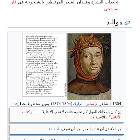
تجعدات البشرة وفقدان الشعر المرتبطين بالشيخوخة في
فأر
نموذجي
.
مواليد
1304: الشاعر
الإنساني
،
پترارك
(1304-1374). يمين: مخطوط بخط يده.
إن كان بإمكانك القول كم تحب، فأنت لا تحب إلا قليلا.――『
كتاب
الأغاني
』، الأغنية 37
من الأفضل أن تنشد الخير، من أن تعرف
الحقيقة
.