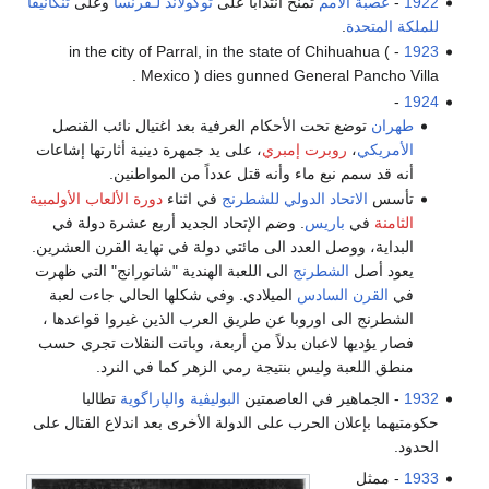
1922
-
عصبة الأمم
تمنح انتداباً على
توگولاند
لـفرنسا
وعلى
تنگانيقا
للملكة المتحدة
.
- in the city of Parral, in the state of Chihuahua (
1923
Mexico ) dies gunned General Pancho Villa .
-
1924
طهران
توضع تحت الأحكام العرفية بعد اغتيال نائب القنصل
الأمريكي
،
روبرت إمبري
، على يد جمهرة دينية أثارتها إشاعات
أنه قد سمم نبع ماء وأنه قتل عدداً من المواطنين.
تأسس
الاتحاد الدولي للشطرنج
في اثناء
دورة الألعاب الأولمبية
الثامنة
في
باريس
. وضم الإتحاد الجديد أربع عشرة دولة في
البداية، ووصل العدد الى مائتي دولة في نهاية القرن العشرين.
يعود أصل
الشطرنج
الى اللعبة الهندية "شاتورانج" التي ظهرت
في
القرن السادس
الميلادي. وفي شكلها الحالي جاءت لعبة
الشطرنج الى اوروبا عن طريق العرب الذين غيروا قواعدها ،
فصار يؤديها لاعبان بدلاً من أربعة، وباتت النقلات تجري حسب
منطق اللعبة وليس بنتيجة رمي الزهر كما في النرد.
1932
- الجماهير في العاصمتين
البوليڤية
والپاراگوية
تطالبا
حكومتيهما بإعلان الحرب على الدولة الأخرى بعد اندلاع القتال على
الحدود.
1933
- ممثل