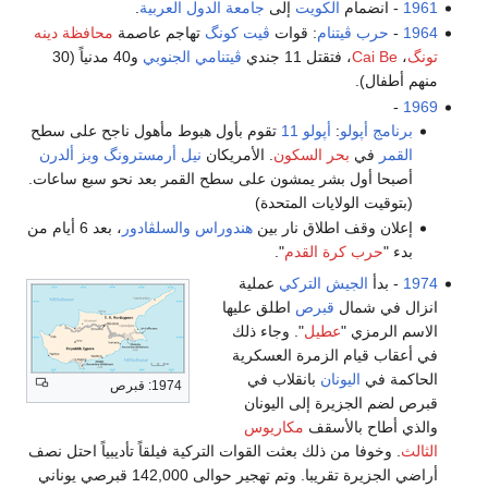
1961
- انضمام
الكويت
إلى
جامعة الدول العربية
.
1964
-
حرب ڤيتنام
: قوات
ڤيت كونگ
تهاجم عاصمة
محافظة دينه
تونگ
،
Cai Be
، فتقتل 11 جندي
ڤيتنامي الجنوبي
و40 مدنياً (30
منهم أطفال).
-
1969
برنامج أپولو
:
أپولو 11
تقوم بأول هبوط مأهول ناجح على سطح
القمر
في
بحر السكون
. الأمريكان
نيل أرمسترونگ
وبز ألدرن
أصبحا أول بشر يمشون على سطح القمر بعد نحو سبع ساعات.
(بتوقيت الولايات المتحدة)
إعلان وقف اطلاق نار بين
هندوراس
والسلڤادور
، بعد 6 أيام من
بدء "
حرب كرة القدم
".
1974
- بدأ
الجيش التركي
عملية
انزال في شمال
قبرص
اطلق عليها
الاسم الرمزي "
عطيل
". وجاء ذلك
في أعقاب قيام الزمرة العسكرية
الحاكمة في
اليونان
بانقلاب في
1974: قبرص
قبرص لضم الجزيرة إلى اليونان
والذي أطاح بالأسقف
مكاريوس
الثالث
. وخوفا من ذلك بعثت القوات التركية فيلقاً تأديبياً احتل نصف
أراضي الجزيرة تقريبا. وتم تهجير حوالى 142,000 قبرصي يوناني