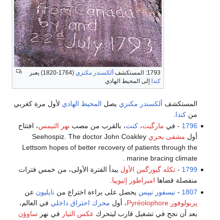
1793: المستكشف
ألكسندر مكنزي
(1764-1820) يعبر
كندا
إلى المحيط الهادي
المستكشف
ألكسندر مكنزي
يصل
المحيط الهادي
لأول مرة كغربي
من
كندا
.
1796
- في
مارگيت
،
كنت
، بالقرب من مصب
نهر التيمس
، افتتاح
أول
مشفى بحري
Seehospiz. The doctor John Coakley
Lettsom hopes of better recovery of patients through the
marine bracing climate .
1799
-
تكله گيورگس الأول
يبدأ الفترة الأولى، من خمس فترات
منفصلة قضاها
امبراطور إثيوپيا
.
1807
-
نيسفور نيپس
يحصل على براءة اختراع من
ناپليون
عن
پريولوفور Pyréolophore
، أول
محرك احتراق داخلي
في العالم،
بعد أن نجح في تشغيل قارب ليتحرك
عكس التيار
في نهر
ساوؤن