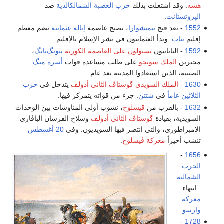
هسه
. وقد اشتعلت بذلك
حرب العصبة الشمالكالدية
ضد
الپروتستانت
.
1552
- بعد فتح
تيميشوارا
، تصبح عاصمة
إيالة عثمانية
تضم معظم
إقليم
بنات
. وبدأ العثمانيون في نشر الإسلام بالإقليم.
1592
- اليابانيون
يستولون على العاصمة الكورية
پيونگ‌يانگ
،
مجبرين
الملك سونجو
على طلب مساعدة قوات
أسرة منگ
الصينية، الذين استعادوا المدينة بعد عام.
1630
-
الملك السويدي
گوستاڤ الثاني أدولف
يتدخل في
حرب
الثلاثين عاماً
في
شتتن
. جزء من قواته يتمركز فيها.
1632
- بالقرب من
ڤيسلوخ
، نشوب أولى المناوشات بين الوحدات
السويدية، بقيادة
گوستاڤ الثاني أدولف
وسلاح الفرسان الباڤاري
الامبراطوري، والتي انتصر فيها السويديون. وفي
20 أغسطس
تنشب أخيراً
معركة ڤيسلوخ
.
-
1656
الحرب
الشمالية
: انتهاء
معركة
وارسو
.
-
1728