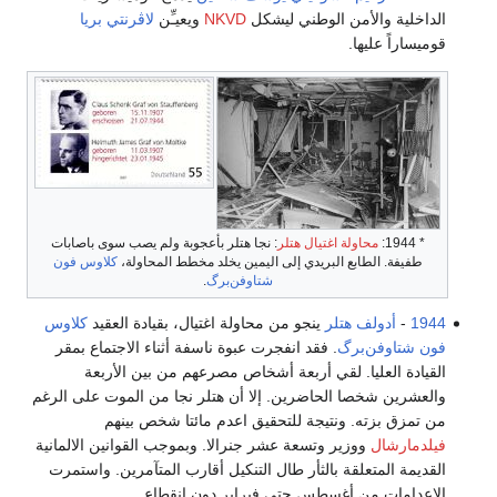
الداخلية والأمن الوطني ليشكل
NKVD
ويعيـِّن
لاڤرنتي بريا
قوميساراً عليها.
* 1944:
محاولة اغتيال هتلر
: نجا هتلر بأعجوبة ولم يصب سوى باصابات
طفيفة. الطابع البريدي إلى اليمين يخلد مخطط المحاولة،
كلاوس فون
شتاوفن‌برگ
.
1944
-
أدولف هتلر
ينجو من محاولة اغتيال، بقيادة العقيد
كلاوس
فون شتاوفن‌برگ
. فقد انفجرت عبوة ناسفة أثناء الاجتماع بمقر
القيادة العليا. لقي أربعة أشخاص مصرعهم من بين الأربعة
والعشرين شخصا الحاضرين. إلا أن هتلر نجا من الموت على الرغم
من تمزق بزته. ونتيجة للتحقيق اعدم مائتا شخص بينهم
فيلدمارشال
ووزير وتسعة عشر جنرالا. وبموجب القوانين الالمانية
القديمة المتعلقة بالثأر طال التنكيل أقارب المتآمرين. واستمرت
الإعدامات من أغسطس حتى فبراير دون انقطاع.