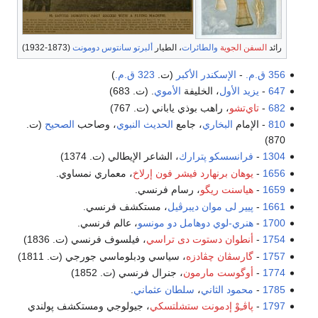
رائد
السفن الجوية
والطائرات
، الطيار
ألبرتو سانتوس دومونت
(1873-1932)
356 ق.م.
-
الإسكندر الأكبر
(ت.
323 ق.م.
)
647
-
يزيد الأول
، الخليفة
الأموي
. (ت. 683)
682
-
تاي‌تشو
، راهب بوذي ياباني (ت. 767)
810
- الإمام
البخاري
، جامع
الحديث النبوي
، وصاحب
الصحيح
(ت.
870)
1304
-
فرانسسكو پترارك
، الشاعر الإيطالي (ت. 1374)
1656
-
يوهان برنهارد فيشر فون إرلاخ
، معماري نمساوي.
1659
-
هياسنت ريگو
، رسام فرنسي.
1661
-
پيير لى موان ديبرڤيل
، مستكشف فرنسي.
1700
-
هنري-لوي دوهامل دو مونسو
، عالم فرنسي.
1754
-
أنطوان دستوت دى تراسي
، فيلسوف فرنسي (ت. 1836)
1757
-
گارسڤان چڤادزه
، سياسي ودبلوماسي جورجي (ت. 1811)
1774
-
أوگوست مارمون
، جنرال فرنسي (ت. 1852)
1785
-
محمود الثاني
،
سلطان عثماني
.
1797
-
پاڤـِوْ إدمونت ستشلتسكي
، جيولوجي ومستكشف پولندي