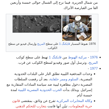
من شمال الجزيرة. فيما نزح إلى الشمال حوالى خمسة وأربعين
الفا من القبارصة الأتراك.
1976: هبوط المسبار
ڤايكنگ 1
على سطح
المريخ
وإرسال فيديو عن سطح
الكوكب.
1976
-
مركبة الهبوط
من
ڤايكنگ 1
تهبط على سطح كوكب
المريخ
، وترسل أول صور وفيديو لسطح الكوكب عن قرب.
-
1977
وحدات المدفعية الليبية تطلق النار على البلدات الحدودية
المصرية،
السلوم
وممر حلفاية
، بعد أن رفضت السلطات
المصرية دخول مظاهرة ليبية ضد سياسة السادات المتقاربة مع
إسرائيل. وبذلك بدأت
الحرب الحدودية المصرية الليبية
لمدة
خمسة أيام.
وكالة المخابرات المركزية
تفرج عن وثائق، بمقتضى
قانون
حرية المعلومات
، تبيّن أنها قامت
بتجارب للتحكم الذهني
.