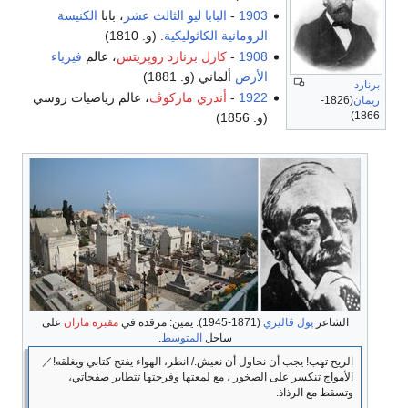
1903
-
البابا ليو الثالث عشر
، بابا
الكنيسة
الرومانية الكاثوليكية
. (و. 1810)
1908
-
كارل برنارد زوپريتس
، عالم
فيزياء
الأرض
ألماني (و. 1881)
برنارد
1922
-
أندري ماركوڤ
، عالم رياضيات روسي
ريمان
(1826-
1866)
(و. 1856)
الشاعر
پول ڤاليري
(1871-1945). يمين: مرقده في
مقبرة ماران
على
ساحل
المتوسط
.
الريح تهب! يجب أن نحاول أن نعيش./ انظر، الهواء يفتح كتابي ويغلقه!／
الأمواج تنكسر على الصخور ، مع لمعتها وفرحتها تتطاير صفحاتي،
وتسقط مع الرذاذ.