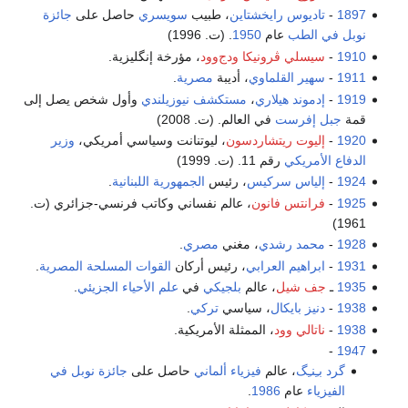
1897
-
تاديوس رايخشتاين
، طبيب
سويسري
حاصل على
جائزة
نوبل في الطب
عام
1950
. (ت. 1996)
1910
-
سيسلي ڤرونيكا ودج‌وود
، مؤرخة إنگليزية.
1911
-
سهير القلماوي
، أديبة
مصرية
.
1919
-
إدموند هيلاري
،
مستكشف
نيوزيلندي
وأول شخص يصل إلى
قمة
جبل إفرست
في العالم. (ت. 2008)
1920
-
إليوت ريتشاردسون
، ليوتنانت وسياسي أمريكي،
وزير
الدفاع الأمريكي
رقم 11. (ت. 1999)
1924
-
إلياس سركيس
، رئيس
الجمهورية اللبنانية
.
1925
-
فرانتس فانون
، عالم نفساني وكاتب فرنسي-جزائري (ت.
1961)
1928
-
محمد رشدي
، مغني
مصري
.
1931
-
ابراهيم العرابي
، رئيس أركان
القوات المسلحة المصرية
.
1935
ـ
جف شيل
، عالم
بلجيكي
في
علم الأحياء الجزيئي
.
1938
-
دنيز بايكال
، سياسي
تركي
.
1938
-
ناتالي وود
، الممثلة الأمريكية.
-
1947
گرد بـِنـِگ
، عالم
فيزياء
ألماني
حاصل على
جائزة نوبل في
الفيزياء
عام
1986
.