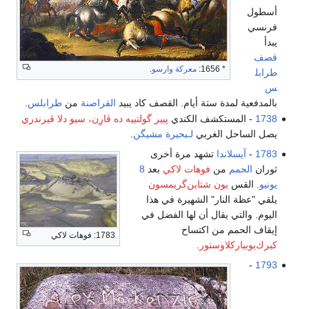
أسطول
فرنسي
يبدأ
قصف
* 1656:
معركة وارسو
.
طرابل
س
بالمدفعية لمدة ستة أيام. القصف كاد يبيد
القراصنة
من
طرابلس
.
1738
- المستكشف الكندي
پيير گولتييه ده ڤارِن، سيو دلا ڤيرندري
يصل الساحل الغربي
لـبحيرة مشيگن
.
1783
-
آيسلاندا
تشهد مرة أخرى
ثوران
الحمم
من
فوهات لاكي
بعد
8
يونيو
. القس
يون شتاين‌گريمسون
يلقي "عظة النار" الشهيرة في هذا
اليوم. والتي يقال أن لها الفضل في
إيقاف الحمم من اكتساح
1783: فوهات لاكي
كيرك‌يوبياركلاوستور
.
-
1793