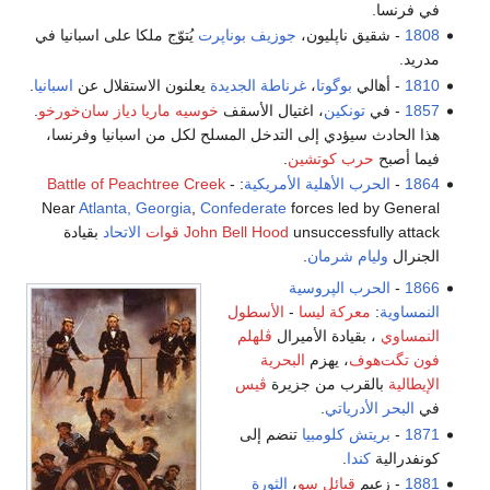
في فرنسا.
1808
- شقيق ناپليون،
جوزيف بوناپرت
يُتوّج ملكا على اسبانيا في
مدريد.
1810
- أهالي
بوگوتا
،
غرناطة الجديدة
يعلنون الاستقلال عن
اسبانيا
.
1857
- في
تونكين
، اغتيال الأسقف
خوسيه ماريا دياز سان‌خورخو
.
هذا الحادث سيؤدي إلى التدخل المسلح لكل من اسبانيا وفرنسا،
فيما أصبح
حرب كوتشين
.
1864
-
الحرب الأهلية الأمريكية
:
-
Battle of Peachtree Creek
Near
Atlanta, Georgia
,
Confederate
forces led by General
unsuccessfully attack
John Bell Hood
قوات
الاتحاد
بقيادة
الجنرال
وليام شرمان
.
1866
-
الحرب الپروسية
النمساوية
:
معركة ليسا
-
الأسطول
النمساوي
، بقيادة الأميرال
ڤلهلم
فون تگت‌هوف
، يهزم
البحرية
الإيطالية
بالقرب من جزيرة
ڤيس
في
البحر الأدرياتي
.
1871
-
بريتش كلومبيا
تنضم إلى
كونفدرالية
كندا
.
1881
- زعيم
قبائل سو
،
الثورة