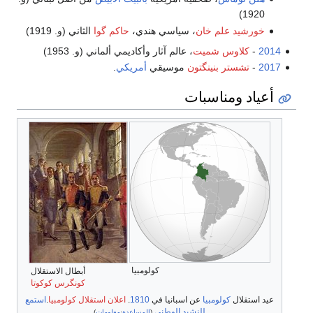
1920)
خورشيد علم خان
، سياسي هندي،
حاكم گوا
الثاني (و. 1919)
2014
-
كلاوس شميت
، عالم آثار وأكاديمي ألماني (و. 1953)
2017
-
تشستر بنينگتون
موسيقي
أمريكي
.
أعياد ومناسبات
كولومبيا
أبطال الاستقلال
كونگرس كوكوتا
عيد استقلال
كولومبيا
عن اسبانيا في
1810
.
اعلان استقلال كولومبيا
.
استمع
للنشيد الوطني
(
المساعدة
·
معلومات
)