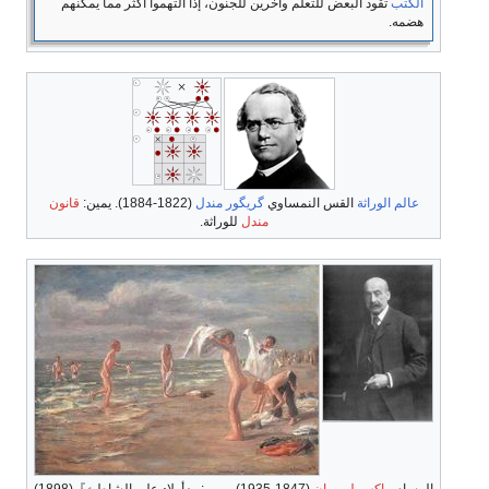
الكتب
تقود البعض للتعلم وآخرين للجنون، إذا التهموا أكثر مما يمكنهم
هضمه.
عالم الوراثة
القس النمساوي
گريگور مندل
(1822-1884). يمين:
قانون
مندل
للوراثة.