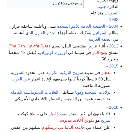
پروتوكول مشاكوس.
الدائرة
جنوب
السودان
منذ عام
.
1982
2004
-
الجمعية العامة للأمم المتحدة
تتبنى وبأغلبية ساحقة قرار
يطالب
إسرائيل
بتفكيك معظم أجزاء
الجدار العازل
الذي أنشأته
في
الضفة الغربية
.
2012
- أثناء عرض بمنتصف الليل، لفيلم
The Dark Knight Rises
،
مسلح
يفتح النار
في سينما في
أورورا، كولورادو
، فيقتل 12 شخصاً
ويجرح 58.
-
2015
انفجار
في مدينة
سروج
التركية
الكردية
على الحدود
السورية
،
يقتل 30 ناشطاً كردياً كانوا بطريقهم لإعادة اعمار
عين العرب
السورية المتاخمة.
الولايات المتحدة
وكوبا
يستأنفان
العلاقات الدبلوماسية الكاملة
بعد خمسة عقود من القطيعة والحصار الاقتصادي الأمريكي.
-
2018
أفاد باحثون أن أكبر مصدر مفرد
للغبار
على سطح كوكب
المريخ
هو
تكوين أخاديد مديوسا
.
أعلن علماء في
جامعة ألباما في برمنگهام
تمكنهم من عكس