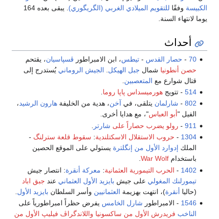
الكبيسة
وفقًا
للتقويم الميلادي الغربي (الگريگوري)
. يبقى بعده 164
يوما لانتهاء السنة.
أحداث
70
-
حصار القدس
-
تيطس
، ابن الامبراطور
ڤسپاسيان
، يقتحم
حصن أنطونيا
شمال
جبل الهيكل
.
الجيش الروماني
يُستدرج إلى
قتال شوارع مع
المتعصبين
.
514
- تتويج
هورميسداس
پاپا روما
.
802
-
شارلمان
يتلقى، في
آخن
، هدية من الخليفة
هارون الرشيد
،
الفيل "
أبو العباس
"، مع هدايا أخرى.
911
-
رولو
يضرب حصاراً على
شارتر
.
1304
-
حروب الاستقلال الاسكتلندية
:
سقوط قلعة سترلنگ
-
الملك
إدوارد الأول من إنگلترة
يستولي على الموقع الحصين
باستخدام
War Wolf
.
1402
-
الحرب التيمورية العثمانية
:
معركة أنقرة
: انتصار جيش
تيمورلنك
المغولي
على جيش
بايزيد الأول
العثماني
عند
جبق اباد
(حاليا
أنقرة
)، انتهت بهزيمة
العثمانيين
وأسر السلطان
بايزيد الأول
.
1546
- الامبراطور
شارل الخامس
يفرض حظراً امبراطورياً على
الناخب
فريدرش الأول من ساكسونيا
واللاندگراڤ
فيليپ الأول من