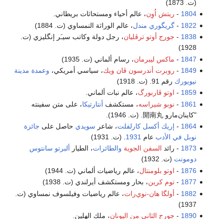
(ت. 1873)
1804
-
ريتش اُوِن
، عالم أحياء ومستحاثات بريطاني.
1822
-
گريگوري مندل
، عالم الوراثة النمساوي (ت. 1884)
1838
-
جورج أوتو ترڤليان
، رجل دولة وكاتب سيـَر إنگليزي (ت.
1928)
1847
-
ماكس ليبرمان
، رسام ألماني (ت. 1935)
1849
-
روبرت أندرسون ڤان ويك
، سياسي أمريكي،
وعمدة مدينة
نيويورك
رقم 91. (ت. 1918)
1859
-
اوتو ڤاربورگ
، عالم نبات ألماني.
1861
-
نوبو شيراسه
، مستكشف
أنتارتيكا
، على متن سفينته
"كاينان‌مارو 開南丸. ‏(ت. 1946).
1864
-
إريك أكسل كارلفلت
، شاعر
سويدي
حاصل على
جائزة
نوبل في الأدب
عام
1931
. (ت. 1931)
1873
- رائد
السفن الجوية
والطائرات
، الطيار
ألبرتو سانتوس
دومونت
(ت. 1932)
1876
-
اوتو بلومنتال
، عالم رياضيات ألماني (ت. 1944)
1877
-
توم كرين
، بحار ومستكشف أيرلندي (ت. 1938)
1882
-
أولگا هان-نوي‌رات
، عالم رياضيات وفيلسوف نمساوي (ت.
1937)
1890
-
جورج الثاني من اليونان
، ملك الهلين.