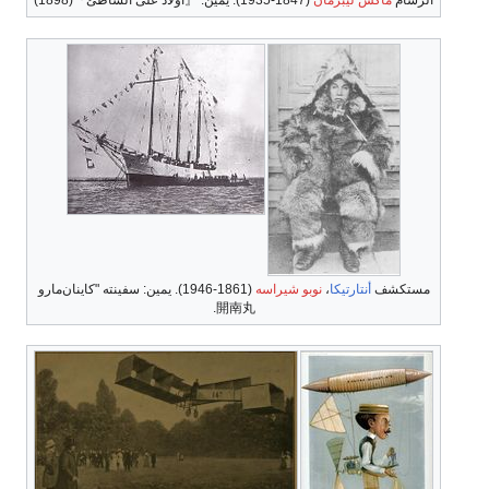
الرسام
ماكس ليبرمان
(1847-1935). يمين: 『أولاد على الشاطئ』(1898)
مستكشف
أنتارتيكا
،
نوبو شيراسه
(1861-1946). يمين: سفينته "كاينان‌مارو
開南丸.