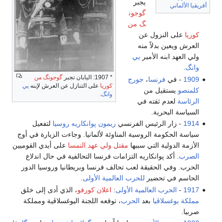
يجبر
أفريقيا الألماني
گوجون
گ من
كوريا
على النزول عن
العرش ويعين بدلاً منه
ولي العهد ابنه الأمير
يي
وانگ
.
* 1907: اليابان تجبر
گوجونگ من
1909
- في
فرنسا
،
جورج
كوريا
على التنازل عن العرش لإبنه
يي
كلمنصو
يستقيل من
وانگ
.
الرئاسة
لعدم ثقته في
السياسة البحرية.
1914
- زار الرئيس الفرنسي
ريمون پوانكاريه
روسيا
لتفعيل
سياسة الحكومة الروسية المناوئة لألمانيا. وجاءت الزيارة في أوج
الأزمة الدولية التي سببها
مقتل ولي عهد النمسا
على أيدي القوميين
الصرب
. أكد پوانكاريه التزامات فرنسا التحالفية في حال اندلاع
الحرب. وفي الحقيقة لعب تحالف فرنسا وبريطانيا وروسيا الدور
الحاسم في تحضير
للحرب العالمية الأولى
.
1917
-
الحرب العالمية الأولى
:
اعلان كورفو
، الذي أدى إلى خلق
مملكة يوغسلاڤيا
بعد
الحرب
، توقعه اللجنة اليوغسلاڤية ومملكة
صربيا.