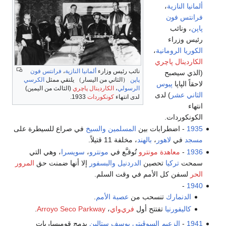
ألمانيا النازية
،
فرانتس فون
پاپن
، ونائب
رئيس وزراء
الكوريا الرومانية
،
الكاردينال پاچري
نائب رئيس وزارء
ألمانيا النازية
،
فرانتس فون
(الذي سيصبح
پاپن
（الثاني من اليسار） يلتقي ممثل
الكرسي
لاحقاً الپاپا
پيوس
الرسولي
،
الكاردينال پاچري
(الثالث من اليمين)
الثاني عشر
) لدى
لدى انتهاء
كونكوردات
1933.
انتهاء
الكونكوردات.
1935
- اضطرابات بين
المسلمين
والسيخ
في صراع للسيطرة على
مسجد
في
لاهور
،
بالهند
، مخلفة 11 قتيلاً.
1936
-
معاهدة مونترو
تُوقـَّع في
مونترو
،
سويسرا
، وهي التي
سمحت
تركيا
تحصين
الدردنيل
والبسفور
إلا أنها ضمنت حق
المرور
الحر
لسفن كل الأمم في وقت السلم.
-
1940
الدنمارك
تنسحب من
عصبة الأمم
.
كاليفورنيا
تفتتح أول
فري‌واي
،
Arroyo Seco Parkway
.
1941
-
الزعيم السوڤيتي
يوسف ستالين
يدمج قوميساريات