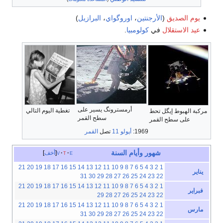
يوم الصديق
(
الأرجنتين
،
اوروگواي
،
البرازيل
)
عيد الاستقلال
في
كولومبيا
.
أرمسترونگ يسير على
تغطية اليوم التالي
مركبة الهبوط إيگل تحط
سطح القمر
على سطح القمر
1969:
أپولو 11
تصل
القمر
شهور
وأيام
السنة
e
t
v
أخف
21
20
19
18
17
16
15
14
13
12
11
10
9
8
7
6
5
4
3
2
1
يناير
31
30
29
28
27
26
25
24
23
22
21
20
19
18
17
16
15
14
13
12
11
10
9
8
7
6
5
4
3
2
1
فبراير
29
28
27
26
25
24
23
22
21
20
19
18
17
16
15
14
13
12
11
10
9
8
7
6
5
4
3
2
1
مارس
31
30
29
28
27
26
25
24
23
22