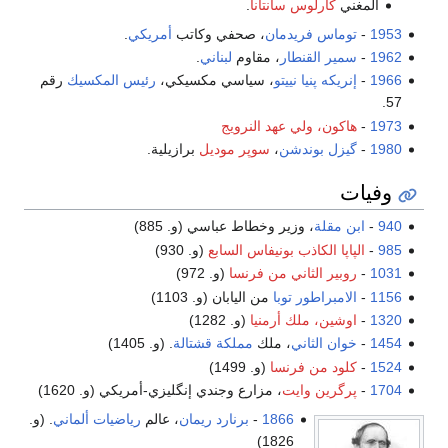
المغني
كارلوس سانتانا
.
1953
-
توماس فريدمان
، صحفي وكاتب
أمريكي
.
1962
-
سمير القنطار
، مقاوم
لبناني
.
1966
-
إنريكه پنيا نييتو
، سياسي مكسيكي،
رئيس المكسيك
رقم
57.
1973
-
هاكون، ولي عهد النرويج
1980
-
گيزل بوندشن
،
سوپر موديل
برازيلية.
وفيات
940
-
ابن مقلة
، وزير وخطاط عباسي (و. 885)
985
-
الپاپا الكاذب بونيفاس السابع
(و. 930)
1031
-
روبير الثاني من فرنسا
(و. 972)
1156
-
الامبراطور توبا
من اليابان (و. 1103)
1320
-
اوشين، ملك أرمنيا
(و. 1282)
1454
-
خوان الثاني
، ملك
مملكة قشتالة
. (و. 1405)
1524
-
كلود من فرنسا
(و. 1499)
1704
-
پرگرين وايت
، مزارع وجندي إنگليزي-أمريكي (و. 1620)
1866
-
برنارد ريمان
، عالم
رياضيات
ألماني
. (و.
1826)