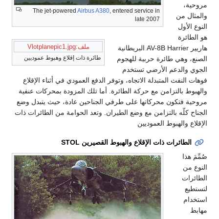
مروحية،
The jet-powered
Airbus A380
, entered service in
والمثال من
late 2007
النوع الأول
هو الطائرة
ملف:Vlotplanepic1.jpg
هاريير AV-8B Harrier البريطانية
طائرة ذات إقلاع وهبوط عموديين
الصنع، وهي طائرة حربية للهجوم
الجوي والدعم الأرضي تستخدم
فوهات النفث المتبدلة الاتجاه، وتوفر الدفع العمودي في أثناء الإقلاع
والهبوط بالتزامن مع حركة الطائرة. أما تلك المزودة بمحركات عنفية
مروحية فتكون محركاتها على طرفي الجناحين عادة، حيث يتبدل وضع
الجناح كلّه بالتزامن مع وضع الطيران. وتعد الحوامة من الطائرات ذات
الإقلاع والهبوط العموديين
الطائرات ذات الإقلاع والهبوط القصيرين STOL
صُمِّمَ هذا
النوع من
الطائرات
لتستطيع
استخدام
مهابط