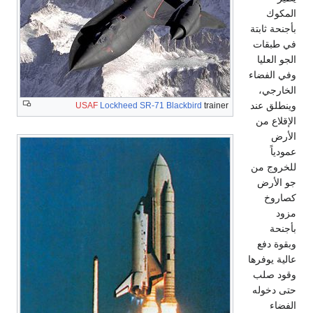
المكوك
بأجنحة ثابتة
في طبقات
الجو العليا
وفي الفضاء
الخارجي،
وينطلق عند
USAF
Lockheed SR-71 Blackbird
trainer
الإقلاع من
الأرض
عمودياً
للخروج من
جو الأرض
كصاروخ
مزود
بأجنحة
وبقوة دفع
عالية يوفرها
وقود صلب
حتى دخوله
الفضاء