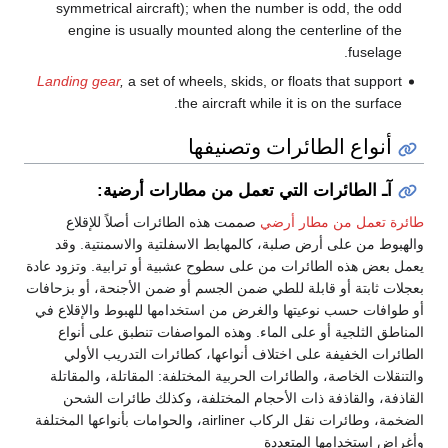
symmetrical aircraft); when the number is odd, the odd
engine is usually mounted along the centerline of the
fuselage.
Landing gear
,
a set of wheels, skids, or floats that support
the aircraft while it is on the surface.
أنواع الطائرات وتصنيفها
آـ الطائرات التي تعمل من مطارات أرضية:
طائرة تعمل من مطار أرضي
صممت هذه الطائرات أصلاً للإقلاع
والهبوط من على أرض صلبة، كالمهابط الاسفلتية والاسمنتية. وقد
يعمل بعض هذه الطائرات من على سطوح عشبية أو ترابية. وتزود عادة
بعجلات ثابتة أو قابلة للطي ضمن الجسم أو ضمن الأجنحة، أو بزحافات
أو طوافات حسب نوعيتها والغرض من استخدامها للهبوط والإقلاع في
المناطق الثلجية أو على الماء. وهذه المواصفات تنطبق على أنواع
الطائرات الخفيفة على اختلاف أنواعها، كطائرات التدريب الأولي
والتنقلات الخاصة، والطائرات الحربية المختلفة: المقاتلة، والمقاتلة
القاذفة، والقاذفة ذات الأحجام المختلفة، وكذلك طائرات الشحن
الضخمة، وطائرات نقل الركاب airliner، والحوامات بأنواعها المختلفة
وأغراض استخدامها المتعددة