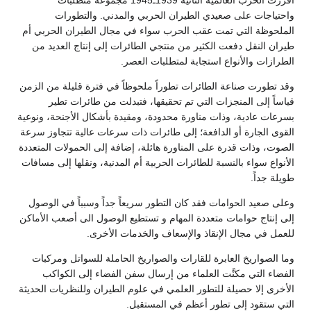
أفرزت الحرب العالمية الثانية 1939ـ1945 مجموعة متطلبات
واحتياجات على صعيدي الطيران الحربي والمدني. والتطورات
الملحوظة التي تمت عقب الحرب سواء في مجال الطيران الحربي أم
طيران النقل دفعت الكثير من منتجي الطائرات إلى إنتاج العديد من
الطرازات والأنواع استجابة لمتطلبات العصر.
وقد تطورت صناعة الطائرات تطوراً ملحوظاً في فترة قليلة من الزمن
قياساً إلى المنجزات التي تم تحقيقها، فتبدلت من طائرات تطير
بسرعات عادية، وذات مناورة محدودة، ومقيدة بأشكال الأجنحة، ونوعية
القوى الجارة أو الدافعة؛ إلى طائرات ذات سرعات عالية تتجاوز سرعة
الصوت، وذات قدرة على المناورة هائلة، إضافة إلى الحمولات المتعددة
الأنواع سواء بالنسبة للطائرات الحربية أم المدنية، ونقلها إلى مسافات
طويلة جداً.
وعلى صعيد الحوامات فقد كان التطور سريعاً جداً وسبباً في الوصول
إلى إنتاج حوامات متعددة المهام و تستطيع الوصول الى أصعب الأماكن
للعمل في مجال الإنقاذ والإسعاف والخدمات الأخرى.
وما الصواريخ العابرة للقارات والصواريخ الحاملة للسواتل ومركبات
الفضاء التي مكنَّت العلماء من إرسال سفن الفضاء إلى الكواكب
الأخرى إلا حصيلة للتطور العلمي في علوم الطيران وللنظريات الحديثة
التي ستقود إلى تطور أعظم في المستقبل.