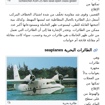
Schleicher ASH-25 two-seat open class glider
تمكنها من
الإقلاع
القصير، وقوى شد مقاومة تخفِّف من شدة اشتباك الخطاف المركب
أسفل ذيل الطائرة بالحبال المطاطية عند لمسها المهبط، وكذلك بنية
أجنحتها القابلة للطي، ليستوعب ظهر الحاملة ومستودعاتها أكبر عدد
ممكن من الطائرات. وتجدر الإشارة هنا إلى أن الطائرات التي تعمل
من على ظهر الحاملات هي طائرات حربية وحسب، سواء كانت مقاتلة
أم مقاتلة قاذفة أم حوامات
الطائرات البحرية seaplanes
وهي
طائرات
مجهزة
بعوامات بدلاً
من العجلات
تمكنها من
الإقلاع
والهبوط من
على سطح
طائرة بحرية
الماء، تكون