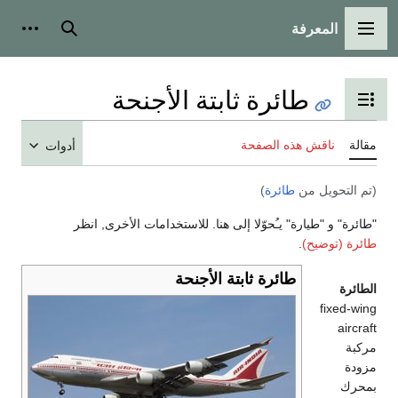
المعرفة
القائمة الرئيسية
بحث
أدوات
طائرة ثابتة الأجنحة
تبديل عرض جدول المحتويات
مقالة
ناقش هذه الصفحة
أدوات
(تم التحويل من
طائرة
)
"طائرة" و "طيارة" يـُحوّلا إلى هنا. للاستخدامات الأخرى, انظر
طائرة (توضيح)
.
طائرة ثابتة الأجنحة
الطائرة
fixed-wing
aircraft
مركبة
مزودة
بمحرك