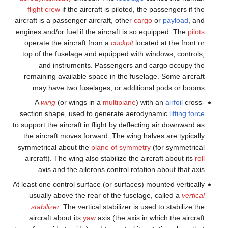
flight crew
if the aircraft is piloted, the passengers if the
aircraft is a passenger aircraft, other
cargo
or
payload
, and
engines and/or fuel if the aircraft is so equipped. The
pilots
operate the aircraft from a
cockpit
located at the front or
top of the fuselage and equipped with windows, controls,
and instruments. Passengers and cargo occupy the
remaining available space in the fuselage. Some aircraft
may have two fuselages, or additional pods or booms.
A
wing
(or wings in a
multiplane
) with an
airfoil
cross-
section shape, used to generate aerodynamic
lifting force
to support the aircraft in flight by deflecting air downward as
the aircraft moves forward. The wing halves are typically
symmetrical about the
plane of symmetry
(for symmetrical
aircraft). The wing also stabilize the aircraft about its
roll
axis and the ailerons control rotation about that axis.
At least one control surface (or surfaces) mounted vertically
usually above the rear of the fuselage, called a
vertical
stabilizer
.
The vertical stabilizer is used to stabilize the
aircraft about its
yaw
axis (the axis in which the aircraft