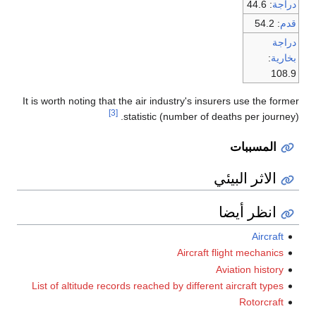
دراجة
: 44.6
قدم
: 54.2
دراجة
بخارية
:
108.9
It is worth noting that the air industry's insurers use the former
[3]
statistic (number of deaths per journey).
المسببات
الاثر البيئي
انظر أيضا
Aircraft
Aircraft flight mechanics
Aviation history
List of altitude records reached by different aircraft types
Rotorcraft