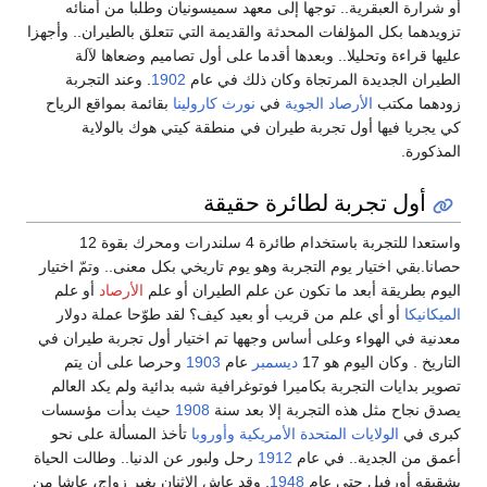
أو شرارة العبقرية.. توجها إلى معهد سميسونيان وطلبا من أمنائه
تزويدهما بكل المؤلفات المحدثة والقديمة التي تتعلق بالطيران.. وأجهزا
عليها قراءة وتحليلا.. وبعدها أقدما على أول تصاميم وضعاها لآلة
الطيران الجديدة المرتجاة وكان ذلك في عام
1902
. وعند التجربة
زودهما مكتب
الأرصاد الجوية
في
نورث كارولينا
بقائمة بمواقع الرياح
كي يجريا فيها أول تجربة طيران في منطقة كيتي هوك بالولاية
المذكورة.
أول تجربة لطائرة حقيقة
واستعدا للتجربة باستخدام طائرة 4 سلندرات ومحرك بقوة 12
حصانا.بقي اختيار يوم التجربة وهو يوم تاريخي بكل معنى.. وتمّ اختيار
اليوم بطريقة أبعد ما تكون عن علم الطيران أو علم
الأرصاد
أو علم
الميكانيكا
أو أي علم من قريب أو بعيد كيف؟ لقد طوّحا عملة دولار
معدنية في الهواء وعلى أساس وجهها تم اختيار أول تجربة طيران في
التاريخ . وكان اليوم هو 17
ديسمبر
عام
1903
وحرصا على أن يتم
تصوير بدايات التجربة بكاميرا فوتوغرافية شبه بدائية ولم يكد العالم
يصدق نجاح مثل هذه التجربة إلا بعد سنة
1908
حيث بدأت مؤسسات
كبرى في
الولايات المتحدة الأمريكية
وأوروبا
تأخذ المسألة على نحو
أعمق من الجدية.. في عام
1912
رحل ولبور عن الدنيا.. وطالت الحياة
بشقيقه أورفيل حتى عام
1948
. وقد عاش الاثنان بغير زواج، عاشا من