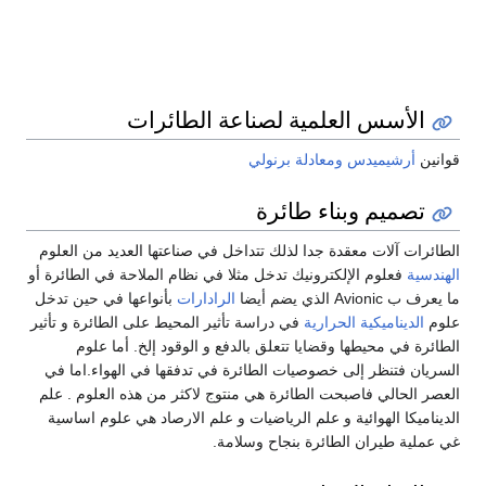
الأسس العلمية لصناعة الطائرات
قوانين
أرشيميدس
ومعادلة برنولي
تصميم وبناء طائرة
الطائرات آلات معقدة جدا لذلك تتداخل في صناعتها العديد من العلوم
الهندسية
فعلوم الإلكترونيك تدخل مثلا في نظام الملاحة في الطائرة أو
ما يعرف ب Avionic الذي يضم أيضا
الرادارات
بأنواعها في حين تدخل
علوم
الديناميكية الحرارية
في دراسة تأثير المحيط على الطائرة و تأثير
الطائرة في محيطها وقضايا تتعلق بالدفع و الوقود إلخ. أما علوم
السريان فتنظر إلى خصوصيات الطائرة في تدفقها في الهواء.اما في
العصر الحالي فاصبحت الطائرة هي منتوج لاكثر من هذه العلوم . علم
الديناميكا الهوائية و علم الرياضيات و علم الارصاد هي علوم اساسية
غي عملية طيران الطائرة بنجاح وسلامة.