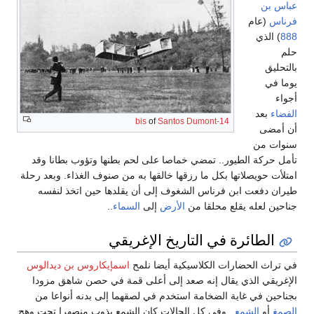
عباس بن
فرناس
(عام
888
) الذي
حلم
بالتحليق
يوما في
أجواء
الفضاء
بعد
of
Santos Dumont
14-bis
أن أمضى
سنوات من
تأمل حركة الطيور.. تمضي خماصا على لحم بطنها وتؤوب بطانا وقد
امتلأت حويصلاتها بكل ما رزقها خالقها به من صنوف الغذاء. وبعد رحلة
طيران دفعت ابن فرناس الشغوف إلى أن يقلدها حين اتخذ لنفسه
جناحين لعله يقلع محلقا من
الأرض
إلى
السماء
..
الطائرة في التاريخ الإغريقي
في تراث الحضارات الكلاسيكية أيضا نلمح
اسمإيكاروس بن ديدالوس
الإغريقي الذي يقال إنه صعد إلى أعلى قمة في حصن شاهق مزودا
بجناحين في غاية الضخامة استخدم في لصقهما إلى بدنه أنواعا من
الصمغ
أو
الشمع
.. وفي كل الحالات كان الشمع يذوب منصهرا تحت وهج