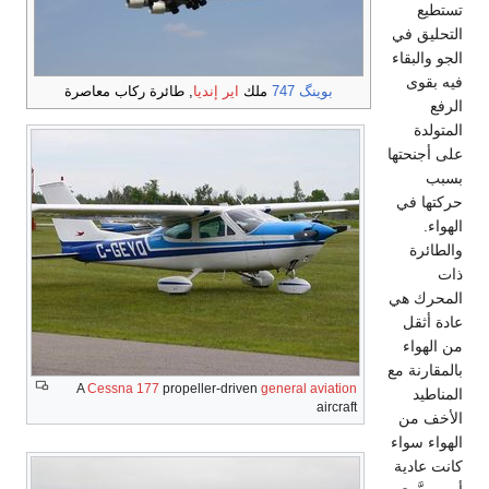
تستطيع
التحليق في
الجو والبقاء
فيه بقوى
بوينگ 747
ملك
اير إنديا
, طائرة ركاب معاصرة
الرفع
المتولدة
على أجنحتها
بسبب
حركتها في
الهواء.
والطائرة
ذات
المحرك هي
عادة أثقل
من الهواء
بالمقارنة مع
A
Cessna 177
propeller-driven
general aviation
المناطيد
aircraft
الأخف من
الهواء سواء
كانت عادية