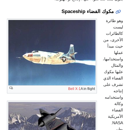
مكوك الفضاء Spaceship
وهو طائرة
ليست
كالطائرات
الأخرى، من
حيث مبدأ
عملها
واستخدامها،
والمثال
عليها مكوك
الفضاء الذي
تشرف على
Bell X-1
A in flight
إنتاجه
واستخدامه
وكالة
الفضاء
الأمريكية
NASA.
يطير