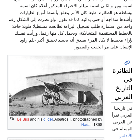
اسمه بوير والثاني اسمه ميللر.الاختراع المذكور أعلاه كان اسمه
ببساطة هو:الطائرة. طبعا كان الأمر يتعلق بأبسط أنواع الطيارات
وأشدها سذاجة أو حتى بدائية كما قد نقول. ولو نظرت إلى الشكل رقم
واحد من استمارة طلب تسجيل البراءة لطالعت مستطيلا طويلا حافلا
بالخطط المستقيمة المتشابكة، ويحمل كل منها رقما، ورأيت نفسك
بإزاء مخطط لا يكاد المرء يصدق أنه يجسد تحقيق أكبر حلم راود
الإنسان على مر الحقب والعصور.
الطائرة
في
التاريخ
العربي
في تاريخنا
العربي نقرأ
Le Bris
and his
glider
, Albatros II, photographed by
عن العربي
Nadar
, 1868
المسلم في
الأندلس