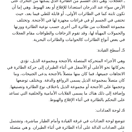
ـ العجلات: وهي ذلك القسم من الطائرة الذي يمكنها من التحرك على
الأرض سواء عند الدرجان استعدادا للإقلاع أو بعد الهبوط. وهي إما أن
تكون ثابتة كما في الطائرات الأولى، أو قابلة للطي فيما بعد، حيث
تختفي في الجسم أو في فراغات مجهزة لها في الأجنحة. وتختلف
مجموعة العجلات من طائرة الى أخرى حسب نوعية الطائرة ووزنها
والحمولات المهيأة لها، وقد تقوم الزحافات والطوافات مقام العجلات
في بعض أنواع الطائرات كالحوامات والطائرات البحرية.
5ـ أسطح القيادة:
وهي الأجزاء المتحركة المتصلة بالأجنحة ومجموعة الذيل، تؤدي
بحركاتها نحو الأعلى أو الأسفل في أثناء الطيران إلى حركة الطائرة في
الاتجاهات جميعها، فما كان منها متصلاً بالأجنحة يدعى الجنيحات، وما
كان متصلاً بمجموعة الذيل يسمى الروافع والدفة. ويختلف توضعها
وحجمها على الأجنحة أو مجموعة الذيل باختلاف نوع الطائرة وتصنيفها.
وإضافة إلى ذلك هناك ما يسمى القلابات الأمامية والخلفية التي تساعد
على التحكم بالطائرة في أثناء الإقلاع والهبوط.
6ـ لوحة العدادات:
تتوضع لوحة العدادات في غرفة القيادة وأمام الطيار مباشرة، وتشتمل
على العدادات الدالة على أداء الطائرة في أثناء الطيران. و هي متصلة