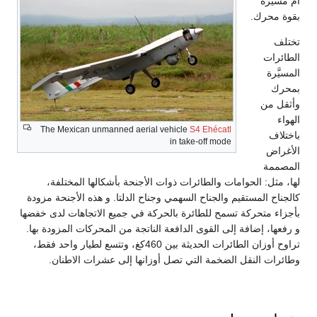
أم مسيَّرة
بقوة محرك.
تختلف
الطائرات
المسيَّرة
بمحرك
وأثقل من
الهواء
The Mexican unmanned aerial vehicle
S4 Ehécatl
باختلاف
in take-off mode
الأغراض
المصممة
لها، مثل: الحوامات والطائرات ذوات الأجنحة بأشكالها المختلفة،
كالجناح المستقيم والجناح السهمي وجناح الدلتا. و هذه الأجنحة مزودة
بأجزاء متحركة تسمح للطائرة بالحركة في جميع الاتجاهات لدى خفضها
و رفعها، إضافة إلى القوى الدافعة الناتجة من المحركات المزودة بها.
تراوح أوزان الطائرات الحديثة بين 460كغ، وتتسع لطيار واحد فقط،
وطائرات النقل الضخمة التي تصل أوزانها إلى عشرات الاطنان.