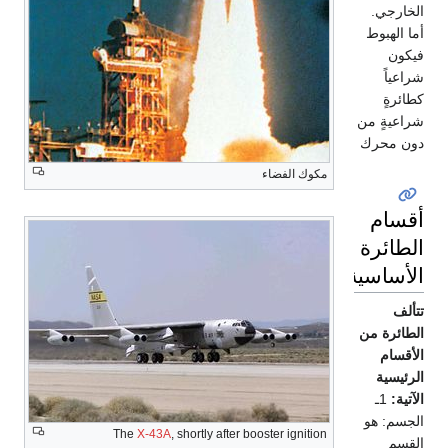
الخارجي.
أما الهبوط
فيكون
شراعياً
كطائرةٍ
شراعيةٍ من
دون محرك
مكوك الفضاء
أقسام
الطائرة
الأساسية
تتألف
الطائرة من
الأقسام
الرئيسية
الآتية:
1ـ
الجسم: هو
The
X-43A
, shortly after booster ignition
القسم