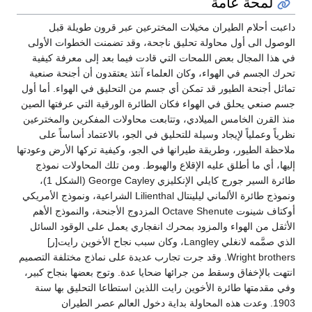
لمحة عامة
داعبت أحلام الطيران مخيلات المخترعين عبر قرون طويلة قبل
الوصول الى أول محاولة تحليق ناجحة، وقد تضمنت الخطوات الأولى
في هذا المجال بعض اللمحات التي قادت فيما بعد إلى معرفة كيفية
تحرك الجسم في الهواء، وكان العلماء آنئذ يعتقدون أن أجنحة صنعية
تماثل أجنحة الطيور قد تمكن أي جسم من التحليق في الهواء. أما أول
جسم صنعي يحلق في الهواء فكان الطائرة الورقية التي عرفتها الصين
منذ القرن الخامس الميلادي، وتتابعت محاولات المفكرين والمخترعين
نظرياً وعملياً لإيجاد وسيلة للتحليق في الجو، بالاعتماد أساساً على
ملاحظة الطيور، وطريقة طيرانها في الجو، وكيفية تركها الأرض وعودتها
إليها، أي ما أطلق عليه الإقلاع والهبوط. ومن تلك المحاولات نموذج
طائرة السير جورج كايلي الإنكليزي George Cayley (الشكل 1)،
ونموذج طائرة الألماني ليلينتال Lilienthal الشراعية، ونموذج الأمريكي
أوكتاف شينوت Octave Shenute المزدوج الأجنحة، والنموذج الأهم
الأثقل من الهواء والمزود بمحرك انفجاري يعمل على الوقود السائل
الذي صمَّمه لانغلي Langley، وكان سبب نجاح الأخوين رايت[ر]
Wright brothers. وقد جرت تجارب عديدة على نماذج مختلفة التصميم
انتهت بالإخفاق وسقط من جرائها ضحايا عدة. وتوج بعضها بنجاح كبير،
وفي مقدمتها طائرة الأخوين رايت اللذين استطاعا التحليق بها سنة
1903. وعدت هذه المحاولة بداية دخول العالم عصر الطيران