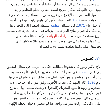
الشموس وسواء كان الرائد عربيا أو يونانيا أو صينيا يلقى مصيره من
يهوي من حالقٍ كي يذكر التاريخ اسمه مقرونا بحلم التحليق وريادة
الفضول المقدس إلى الإقلاع من فوق سطح البسيطة إلى حيث أجواء
السموات. سنة
1867
كانت مولد الأميركي ولبور رايت فيما ولد أخوه
أورفيل عام
1871
. كانا يملكان
مطبعة
بسيطة اضطرا إلى التحول بها
إلى دكان لتأجير وإصلاح الدراجات.. وزيادة في الدخل شرعا في تصميم
أنواع مستجدة من هذه
الدراجات الهوائية
.. وكم أحَسَنا صنعا حين
استخدما زيادة الدخل في تمويل تصاميم جديدة ظلا يعكفان على
تجويدها زمنا.. وكلها تعلقت بمشروع .. الطيران.
تطوير
الأخ الأكبر ولبور كان شغوفا بمطالعة حكايات الريادة في مجال التحليق
إلى عنان
السماء
. في سن التاسعة والعشرين قرأ عن فاجعة سقوط
رائد آخر من معاصرين هو أوتو ليلنتال بعد فشل تجربة طيران قام بها
عام
1896
. كان المهم في تجربة الأخوين ولبور هو اتزان جناحي الآلة
الطائرة و تزويدها بقوة التحريك (المحرك) وبحيث يتسنى لها أن تدرج
فوق الأرض.. وتقلع ثم تهبط ويمكن توجيه حركتها ذات اليمين وذات
الشمال وكان الأهم ضمان إمكانية تنفيذ هذه العمليات أو اثنتين منها
على الأقل في وقت متزامن واحد. هنا لم ينتظر الأخوان لحظة الإلهام