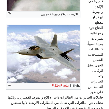
قصيرة في
الإقلاع
والهبوط
طائرة ذات إقلاع وهبوط عموديين
ليوفر لها
مقطع
الجناح قوة
رفع عالية
بسرعات
بطيئة نسبياً،
كالطائرات
المستخدمة
للشحن
الجوي ونقل
الركاب،
وتعد
الطائرات
F-22A Raptor
in flight
العاملة من
على ظهر
حاملات الطائرات من الطائرات ذات الإقلاع والهبوط القصيرين، ولكنها
تختلف عن الطائرات التي تعمل من المطارات الأرضية لأنها تستعين
بقوى مساعدة سواء في الإقلاع أو الهبوط.