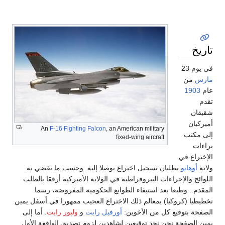
تاريخ
في يوم 23
مارس
من
عام
1903
تقدم
شقيقان
أميركيان
An
F-16 Fighting Falcon
, an American military
إلى مكتب
fixed-wing aircraft
براءات
الإختراع في
ولاية
أوهايو
يطلبان تسجيل اختراع توصلا إليه. وحسب ما تقضي به
اللوائح والإجراءات البيروقراطية في الولاية الأميركية أرفقا بالطلب
المقدم.. وطبعا بعد استيفاء الطوابع الحكومية المفروضة، رسما
تخطيطيا (كروكيا) بمعالم ذلك الاختراع العجيب ممهورا في أسفل يمين
الصفحة بتوقيع كل من الأخوين:
أورفيل رايت
و
ولبور رايت
. أما إلى
يمين الصفحة نحن نجد توقيعين لشاهدين لزوم تصديق الواقعة الأول