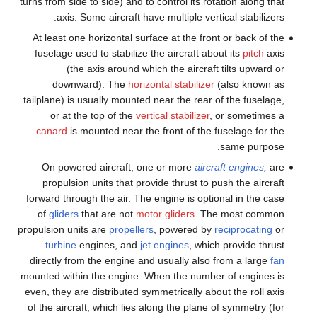
turns from side to side) and to control its rotation along that
axis. Some aircraft have multiple vertical stabilizers.
At least one horizontal surface at the front or back of the
fuselage used to stabilize the aircraft about its
pitch
axis
(the axis around which the aircraft tilts upward or
downward). The
horizontal stabilizer
(also known as
tailplane) is usually mounted near the rear of the fuselage,
or at the top of the
vertical stabilizer
, or sometimes a
canard
is mounted near the front of the fuselage for the
same purpose.
On powered aircraft, one or more
aircraft engines
,
are
propulsion units that provide thrust to push the aircraft
forward through the air. The engine is optional in the case
of
gliders
that are not
motor gliders
. The most common
propulsion units are
propellers
, powered by
reciprocating
or
turbine
engines, and
jet engines
, which provide thrust
directly from the engine and usually also from a large
fan
mounted within the engine. When the number of engines is
even, they are distributed symmetrically about the roll axis
of the aircraft, which lies along the plane of symmetry (for