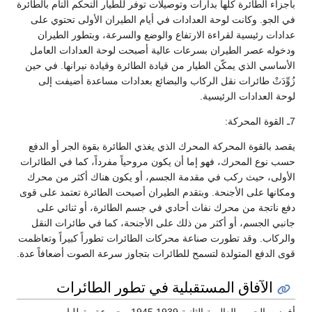
بأجزاء الطائرة كلها بدارات وتوصيلات توفر للطيار التحكم التام بالطائرة
في الجو. وكانت لوحة العدادات في أيام الطيران الأولى تحتوي على
عدادات رئيسية لقراءة الارتفاع والوضع والسرعة، وبتطور الطيران
ودخوله عصر الطيران بسرعات عالية أصبحت لوحة العدادات العامل
الأساسي الذي يمكّن الطيار من قيادة الطائرة وقيادة نيرانها. في حين
زُوِّدَتْ طائرات نقل الركاب والبضائع بعدادات مساعدة أضيفت إلى
لوحة العدادات الرئيسية.
7ـ القوة المحركة:
يقصد بالقوة المحركة المحرك الذي يغذي الطائرة بقوة الجر أو الدفع
حسب نوع المحرك، فهو إما أن يكون مروحياً مفرداً، كما في الطائرات
الأولى، حيث ركب في مقدمة الجسم، أو يكون هناك أكثر من محرك
ومكانها على الأجنحة. وبتقدم الطيران أصبحت الطائرة تعتمد على قوى
دفع ناتجة من محرك نفاث أحادي في جسم الطائرة، أو ثنائي على
جانبي الجسم، أو أكثر من ذلك على الأجنحة، كما في طائرات النقل
والركاب. وقد تطورت صناعة محركات الطائرات تطوراً كبيراً وتعاظمت
قوى الدفع المتولدة لتسمح للطائرات بتجاوز سرعة الصوت أضعافاً عدة.
الآفاق المستقبلية في تطور الطائرات