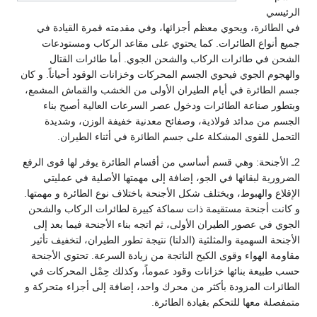
الرئيسي
في الطائرة، ويحوي معظم أجزائها، وفي مقدمته قمرة القيادة في
جميع أنواع الطائرات. كما يحتوي على مقاعد الركاب ومستودعات
الشحن في طائرات الركاب والشحن الجوي. أما طائرات القتال
والهجوم الجوي فيحوي الجسم المحركات وخزانات الوقود أحياناً. و كان
جسم الطائرة في أيام الطيران الأولى من الخشب والقماش المشمع،
وبتطور صناعة الطائرات ودخول عصر السرعات العالية أصبح بناء
الجسم من مدائد فولاذية، وصفائح معدنية خفيفة الوزن، وشديدة
التحمل للقوى المشكلة على جسم الطائرة في أثناء الطيران.
2ـ الأجنحة: وهي قسم أساسي من أقسام الطائرة يوفر لها قوى الرفع
الضرورية لبقائها في الجو، إضافة إلى مهمتها الأصلية في عمليتي
الإقلاع والهبوط، ويختلف شكل الأجنحة باختلاف نوع الطائرة و مهمتها.
و كانت أجنحة مستقيمة ذات سماكة كبيرة لطائرات الركاب والشحن
الجوي في عصور الطيران الأولى، ثم اتجه بناء الأجنحة فيما بعد إلى
الأجنحة السهمية والمثلثية (الدلتا) نتيجة تطور الطيران، لتخفيف تأثير
مقاومة الهواء وقوى الكبح الناتجة من زيادة السرعة. تحتوي الأجنحة
حسب طبيعة بنائها خزانات وقود عموماً، وكذلك حِمْل المحركات في
الطائرات المزودة بأكثر من محرك واحد، إضافة إلى أجزاء متحركة و
متمفصلة معها للتحكم بقيادة الطائرة.