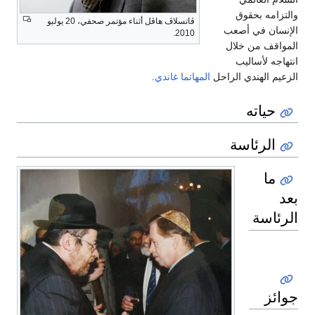
والتزامه بحقوق
ڤاتسلاڤ هاڤل أثناء مؤتمر صحفي، 20 يوليو
الإنسان في أصعب
2010.
المواقف من خلال
انتهاجه لأساليب
الزعيم الهندي الراحل
المهاتما غاندي
.
حياته
الرئاسة
ما
بعد
الرئاسة
جوائز