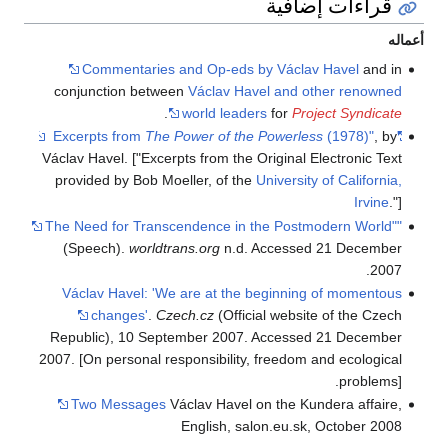
قراءات إضافية
أعماله
Commentaries and Op-eds by Václav Havel
and in
conjunction between
Václav Havel and other renowned
.
world leaders
for
Project Syndicate
The Power of the Powerless
(1978)"
, by
"Excerpts from
Václav Havel. ["Excerpts from the Original Electronic Text
provided by Bob Moeller, of the
University of California,
Irvine
."]
"The Need for Transcendence in the Postmodern World"
(Speech).
worldtrans.org
n.d. Accessed 21 December
2007.
Václav Havel: 'We are at the beginning of momentous
changes'
.
Czech.cz
(Official website of the Czech
Republic), 10 September 2007. Accessed 21 December
2007. [On personal responsibility, freedom and ecological
problems].
Two Messages
Václav Havel on the Kundera affaire,
English, salon.eu.sk, October 2008