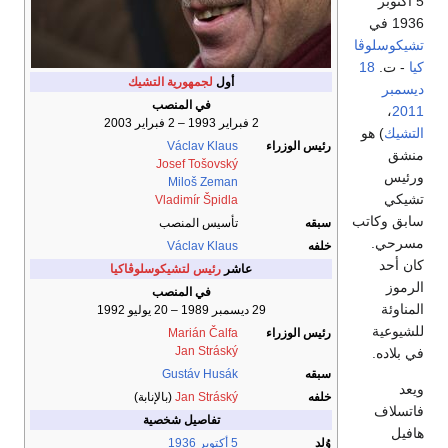
5 اكتوبر
1936 في
تشيكوسلوڤا
كيا
- ت.
18
أول
لجمهورية التشيك
ديسمبر
في المنصب
،
2011
2 فبراير 1993 – 2 فبراير 2003
التشيك
) هو
رئيس الوزراء
Václav Klaus
منشق
Josef Tošovský
ورئيس
Miloš Zeman
تشيكي
Vladimír Špidla
سابق وكاتب
سبقه
تأسيس المنصب
مسرحي.
خلفه
Václav Klaus
كان أحد
عاشر
رئيس لتشيكوسلوڤاكيا
الرموز
في المنصب
المناوئة
29 ديسمبر 1989 – 20 يوليو 1992
للشيوعية
رئيس الوزراء
Marián Čalfa
Jan Stráský
في بلاده.
سبقه
Gustáv Husák
ويعد
خلفه
Jan Stráský
(بالإنابة)
فاتسلاف
تفاصيل شخصية
هافيل
وُلِد
5 أكتوبر
1936