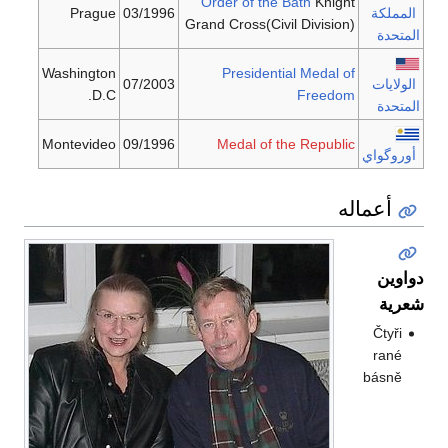
Order of the Bath
Knight
المملكة
03/1996
Prague
Grand Cross(Civil Division)
المتحدة
Washington
Presidential Medal of
الولايات
07/2003
D.C.
Freedom
المتحدة
Montevideo
09/1996
Medal of the Republic
أوروگواي
أعماله
دواوين
شعرية
Čtyři
rané
básně