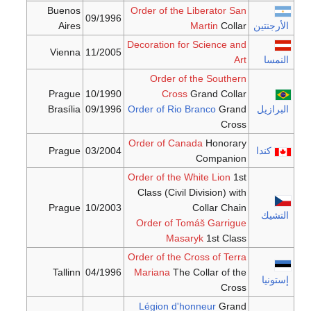
Buenos
Order of the Liberator San
09/1996
الأرجنتين
Collar
Martin
Aires
Decoration for Science and
Vienna
11/2005
النمسا
Art
Order of the Southern
Prague
10/1990
Cross
Grand Collar
البرازيل
Grand
Order of Rio Branco
09/1996
Brasília
Cross
Order of Canada
Honorary
كندا
03/2004
Prague
Companion
Order of the White Lion
1st
Class (Civil Division) with
Prague
10/2003
Collar Chain
التشيك
Order of Tomáš Garrigue
Masaryk
1st Class
Order of the Cross of Terra
Tallinn
04/1996
Mariana
The Collar of the
إستونيا
Cross
Légion d'honneur
Grand