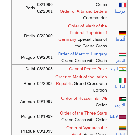
03/1990
Cross
Paris
فرنسا
Order of Arts and Letters
02/2001
Commander
Order of Merit of the
Federal Republic of
Berlin
05/2000
ألمانيا
Special class of
Germany
the Grand Cross
Order of Merit of Hungary
Prague
09/2001
المجر
Grand Cross with Chain
الهند
Gandhi Peace Prize
08/2003
Delhi
Order of Merit of the Italian
Rome
04/2002
Republic
Grand Cross with
إيطاليا
Cordon
Order of Hussein ibn' Ali
Amman
09/1997
الأردن
Collar
Order of the Three Stars
لاتڤيا
08/1999
Prague
Grand Cross with Collar
Order of Vytautas the
Prague
09/1999
لتوانيا
Grand Cross
Great