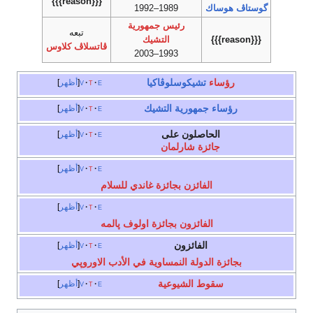
{{{reason}}}
گوستاڤ هوساك
1989–1992
رئيس جمهورية
تبعه
{{{reason}}}
التشيك
ڤاتسلاڤ كلاوس
1993–2003
رؤساء
تشيكوسلوڤاكيا
e
t
v
أظهر
رؤساء جمهورية التشيك
e
t
v
أظهر
الحاصلون على
e
t
v
أظهر
جائزة شارلمان
e
t
v
أظهر
الفائزن بجائزة غاندي للسلام
e
t
v
أظهر
الفائزون بجائزة اولوف پالمه
الفائزون
e
t
v
أظهر
بجائزة الدولة النمساوية في الأدب الاوروپي
سقوط الشيوعية
e
t
v
أظهر