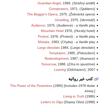
Guardian Angel
, 1968, (
Strážný anděl
)
Conspirators
, 1971, (
Spiklenci
)
The Beggar's Opera
, 1975, (
Žebrácká opera
)
Unveiling
, 1975, (
Vernisáž
)
Audience
, 1975, (
Audience
) - a Vanӗk play
Mountain Hotel
1976, (
Horský hotel
)
Protest
, 1978, (
Protest
) - a Vanӗk play
Mistake
, 1983, (
Chyba
) - a Vanӗk play
Largo desolato
1984, (
Largo desolato
)
Temptation
, 1985, (
Pokoušení
)
Redevelopment
, 1987, (
Asanace
)
Tomorrow
, 1988, (
Zítra to spustíme
)
Leaving
(
Odcházení
), 2007
كتب غير روائية
The Power of the Powerless
(1985) [Includes 1978 titular
essay.]
Living in Truth
(1986)
Letters to Olga
(Dopisy Olze) (1988)