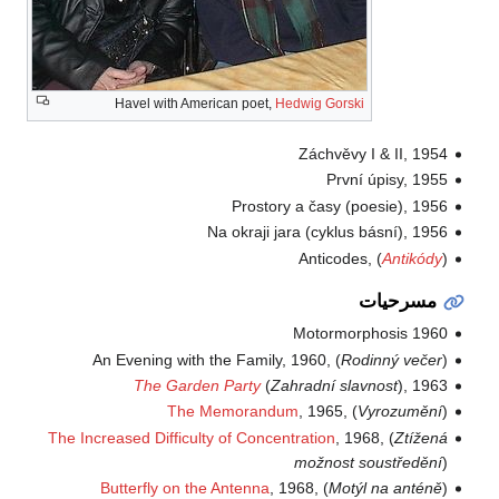
Havel with American poet,
Hedwig Gorski
Záchvěvy I & II, 1954
První úpisy, 1955
Prostory a časy (poesie), 1956
Na okraji jara (cyklus básní), 1956
Anticodes, (
Antikódy
)
مسرحيات
Motormorphosis 1960
An Evening with the Family, 1960, (
Rodinný večer
)
The Garden Party
(
Zahradní slavnost
), 1963
The Memorandum
, 1965, (
Vyrozumění
)
The Increased Difficulty of Concentration
, 1968, (
Ztížená
možnost soustředění
)
Butterfly on the Antenna
, 1968, (
Motýl na anténě
)