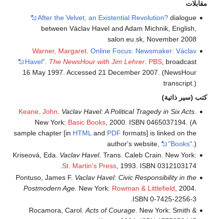
مقابلات
After the Velvet, an Existential Revolution?
dialogue
between Václav Havel and Adam Michnik, English,
salon.eu.sk, November 2008
Warner, Margaret
.
Online Focus: Newsmaker: Václav
Havel"
.
The NewsHour with Jim Lehrer
.
PBS
, broadcast
16 May 1997. Accessed 21 December 2007. (NewsHour
transcript.)
كتب (سير ذاتية)
Keane, John
.
Vaclav Havel: A Political Tragedy in Six Acts
.
New York:
Basic Books
, 2000. ISBN 0465037194. (A
sample chapter [in
HTML
and
PDF
formats] is linked on the
author's website,
"Books"
.)
Kriseová, Eda.
Vaclav Havel
. Trans. Caleb Crain. New York:
St. Martin's Press
, 1993. ISBN 0312103174.
Pontuso, James F.
Vaclav Havel: Civic Responsibility in the
Postmodern Age
. New York:
Rowman & Littlefield
, 2004.
ISBN 0-7425-2256-3.
Rocamora, Carol.
Acts of Courage
. New York: Smith &