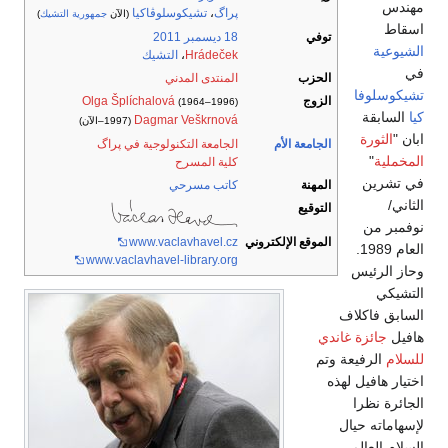
مهندس
پراگ
،
تشيكوسلوڤاكيا
(الآن
جمهورية التشيك
)
اسقاط
توفي
18 ديسمبر
2011
الشيوعية
Hrádeček
،
التشيك
في
الحزب
المنتدى المدني
تشيكوسلوفا
الزوج
Olga Šplíchalová
(1964–1996)
كيا
السابقة
Dagmar Veškrnová
(1997–الآن)
ابان "
الثورة
الجامعة الأم
الجامعة التكنولوجية في پراگ
المخملية
"
كلية المسرح
في تشرين
المهنة
كاتب مسرحي
الثاني/
التوقيع
نوفمبر من
الموقع الإلكتروني
www.vaclavhavel.cz
العام 1989.
www.vaclavhavel-library.org
وحاز الرئيس
التشيكي
السابق فاكلاف
هافيل
جائزة غاندي
للسلام
الرفيعة وتم
اختيار هافيل لهذه
الجائرة نظرا
لإسهاماته حيال
السلام العالمي