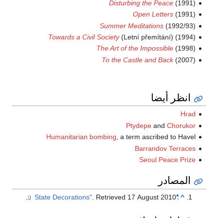
Disturbing the Peace
(1991)
Open Letters
(1991)
Summer Meditations
(1992/93)
Towards a Civil Society
(Letní přemítání) (1994)
The Art of the Impossible
(1998)
To the Castle and Back
(2007)
انظر أيضا
Hrad
Ptydepe
and
Chorukor
Humanitarian bombing
, a term ascribed to Havel
Barrandov Terraces
Seoul Peace Prize
المصادر
.
. Retrieved
17 August
2010
"State Decorations"
^