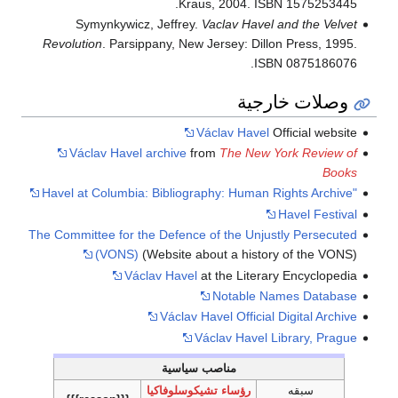
Kraus, 2004. ISBN 1575253445.
Symynkywicz, Jeffrey.
Vaclav Havel and the Velvet
Revolution
. Parsippany, New Jersey: Dillon Press, 1995.
ISBN 0875186076.
وصلات خارجية
Václav Havel
Official website
Václav Havel archive
from
The New York Review of
Books
"Havel at Columbia: Bibliography: Human Rights Archive
Havel Festival
The Committee for the Defence of the Unjustly Persecuted
(VONS)
(Website about a history of the VONS)
Václav Havel
at the Literary Encyclopedia
Notable Names Database
Václav Havel Official Digital Archive
Václav Havel Library, Prague
مناصب سياسية
سبقه
رؤساء تشيكوسلوفاكيا