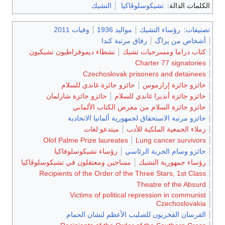
الكلمات الدالة:
تشيكوسلوڤاكيا
التشيك
تصنيفات
:
رؤساء التشيك
مواليد 1936
وفيات 2011
أشخاص من پراگ
رفاق مرتبة كندا
كتاب دراما ومسرحيات تشيك
نشطاء ديموقراطيون تشيكيون
Charter 77 signatories
Czechoslovak prisoners and detainees
حائزو جائزة إرازموس
حائزو جائزة غاندي للسلام
حائزو جائزة أنديرا غاندي للسلام
حائزو جائزة شارلمان
حائزو جائزة السلام من معرض الكتاب الألماني
حائزو مرتبة الاستحقاق لجمهورية ألمانيا الاتحادية
زملاء الجمعية الملكية للأدب
مبتدعو لغات
Olof Palme Prize laureates
Lung cancer survivors
حائزو وسام الحرية الرئاسي
رؤساء تشيكوسلوفاكيا
رؤساء جمهورية التشيك
مساجين ومعتقلون في تشيكوسلوڤاكيا
Recipients of the Order of the Three Stars, 1st Class
Theatre of the Absurd
Victims of political repression in communist
Czechoslovakia
الفرسان الفخريون للصليب الأعظم لنشان الحمام