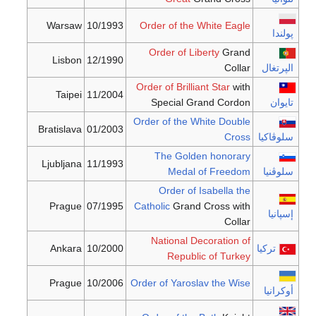
Warsaw
10/1993
Order of the White Eagle
پولندا
Order of Liberty
Grand
Lisbon
12/1990
الپرتغال
Collar
Order of Brilliant Star
with
Taipei
11/2004
تايوان
Special Grand Cordon
Order of the White Double
Bratislava
01/2003
سلوڤاكيا
Cross
The Golden honorary
Ljubljana
11/1993
سلوڤنيا
Medal of Freedom
Order of Isabella the
Prague
07/1995
Catholic
Grand Cross with
إسپانيا
Collar
National Decoration of
تركيا
10/2000
Ankara
Republic of Turkey
Prague
10/2006
Order of Yaroslav the Wise
أوكرانيا