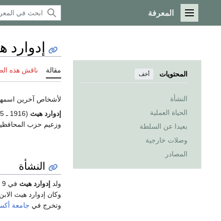
المعرفة
القائمة الرئيسية
إدوارد ه
مقالة
ناقش هذه ال
المحتويات
أخف
النشأة
لأشخاص آخرين اسمهم Edward Heath, ا
الحياة العملية
إدوارد هيث
وزعيم حزب المحافظي
بعيدا عن السلطة
وصلات خارجية
المصادر
النشأة
ولد
إدوارد هيث
في 9
وكان إدوارد هيث الابن
وتخرج في
جامعة أكس