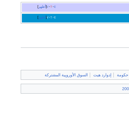
e
t
v
أظهر
e
t
v
أظهر
حكومة
إدوارد هيث
السوق الأوروپية المشتركة