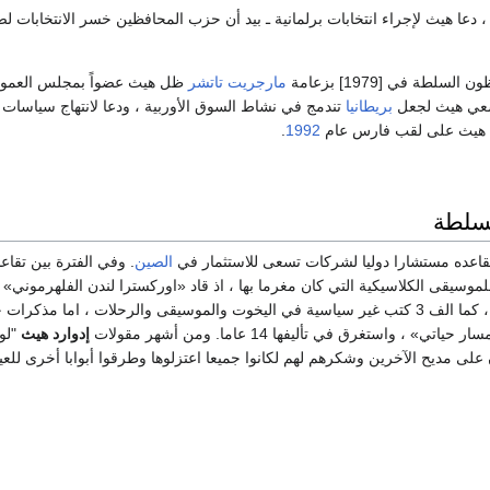
 دعا هيث لإجراء انتخابات برلمانية ـ بيد أن حزب المحافظين خسر الانتخابات 
سلطة في [1979] بزعامة
مارجريت تاتشر
ظل هيث عضواً بمجلس العموم
وسعي هيث لجعل
بريطانيا
تندمج في نشاط السوق الأوربية ، ودعا لانتهاج سياسات 
 هيث على لقب فارس عام
1992
.
لسلطة
قاعده مستشارا دوليا لشركات تسعى للاستثمار في
الصين
. وفي الفترة بين تقا
موسيقى الكلاسيكية التي كان مغرما بها ، اذ قاد «اوركسترا لندن الفلهرموني» 
ليفربول الفلهرموني» ، كما الف 3 كتب غير سياسية في اليخوت والموسيقى والرحلات ، اما مذكرا
 ، واستغرق في تأليفها 14 عاما. ومن أشهر مقولات
إدوارد هيث
"لو
 على مديح الآخرين وشكرهم لهم لكانوا جميعا اعتزلوها وطرقوا أبوابا أخرى للع