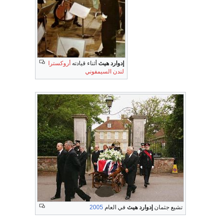
إدوارد هيث
أثناء قيادته
أروكسترا
لندن السيمفوني
تشيع جثمان
إدوارد هيث
في العام
2005