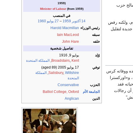
1959)
لصالح حزب
Minister of Labour
(from 1959)
في المنصب
14 أكتوبر
1959
–
27 يوليو
1960
، ولكنه رفض
رئيس الوزراء
Harold Macmillan
جديدة لتقليل
سبقه
Iain MacLeod
خلفه
John Hare
تفاصيل شخصية
وُلِد
يوليو 9, 1916
Kent
,
Broadstairs
,
المملكة المتحدة
توفي
17 يوليو 2005
(aged 89)
عده ووفاته كرس
Wiltshire
,
Salisbury
,
المملكة
، و«اوركسترا
المتحدة
ت حياته فقد
الحزب
Conservative
 أن رجالات
الجامعة الأم
Balliol College, Oxford
يش"
الدين
Anglican