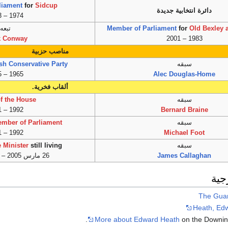
liament
for
Sidcup
دائرة انتخابية جديدة
1974 – 1983
Old Bexley 
for
Member of Parliament
تبعه
k Conway
1983 – 2001
مناصب حزبية
سبقه
ish Conservative Party
1965 – 1975
Alec Douglas-Home
ألقاب فخرية.
سبقه
of the House
1992 – 2001
Bernard Braine
سبقه
Member of Parliament
1992 – 2001
Michael Foot
سبقه
still living
 Minister
James Callaghan
26 مارس 2005 – 17 يوليو 2005
جية
The Gua
Heath, Ed
More about Edward Heath
on the Downing