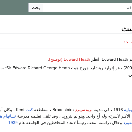
بحث
يث
صفحة
نظر
Edward Heath (توضيح)
.
(1916 ـ 2005) ، هو 
ن.
يوليه
1916 ، في مدينة
برودسيترز
Broadstairs ، بمقاطعة
كنت
Kent ، وكان 
 الأكبر لأسرته وله أخ واحد. وهو لم يتزوج. ، وقد تلقى تعليمه مدرسة
تشاتهام 
فورد
وخلال دراسته انتخب رئيساً لاتحاد المحافظين في الجامعة عام
1939
.