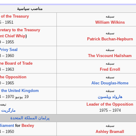
مناصب سياسية
سبقه
 of the Treasury
1951 - 1955
William Wilkins
retary to the Treasury
سبقه
t Chief Whip
(
Patrick Buchan-Hepburn
1955 – 1959
سبقه
Privy Seal
1960 – 1963
The Viscount Hailsham
سبقه
the Board of Trade
1963 – 1964
Fred Erroll
سبقه
the Opposition
1965 – 1970
Alec Douglas-Home
سبقه
f the United Kingdom
هارولد ويلسون
19 يونيو 1970 – 4 مارس 1974
Leader of the Opposition
تبعه
1974 – 1975
مارگريت ث
پرلمان المملكة المتحدة
سبقه
Bexley
for
liament
1950 – 1974
Ashley Bramall