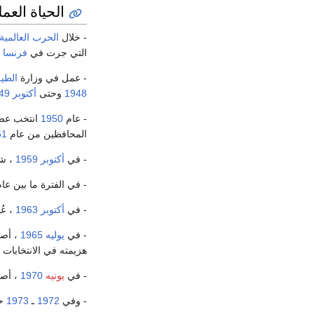
الحياة العمل
- خلال
الحرب العالمية ا
التي جرت في
فرنسا
و
- عمل في وزارة
الطي
1948
وحتى
أكتوبر
49
- عام
1950
انتخب عضو
المحافظين من عام
51
- في
أكتوبر
1959
، ش
- في الفترة ما بين عام (1960 ـ 1963) كان هيث المسؤول عن مكتب الشؤون الخارجية ال
- في
أكتوبر
1963
، عُ
- في
يوليه
1965
، أصب
هزيمته في الانتخابات
- في
يونيه
1970
، أصب
- وفي
1972
ـ
1973
حق