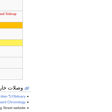
and Sidcup
وصلات خار
rdian
Obituary
ward Chronology
 Street website.