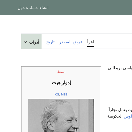
إنشاء حساب
دخول
اقرأ
عرض المصدر
تاريخ
أدوات
إدوارد ريتشارد جورج هيث Sir Edward Richard George Heath: سياسي بريطاني
المبجل
إدوار هيث
KG
,
MBE
أبوه يعمل نجاراً
هاوس
الحكومية