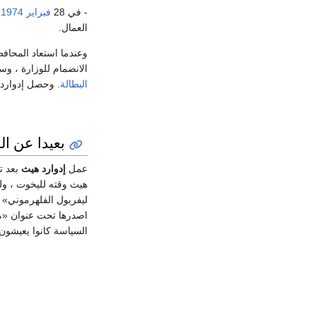
- في 28
فبراير
1974
،
العمال.
وعندما استعاد المحافظون ال
الانضمام للوزارة ، 
البطالة
. وحصل إدوارد
بعيدا عن ا
عمل
إدوارد هيث
بعد ت
هيث وقته لليخوت ، ولل
اصدرها تحت عنوان «مسار حياتي»
السياسة كانوا يعيشون