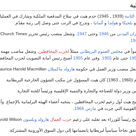
ية
لثانية
(1939 ـ 1945) خدم هيث في سلاح المدفعية الملكية وشارك في العم
بلجيكا
و
هولندا
و
ألمانيا
، وتدرج في الرتب حتى وصل إلى رتبة مقدّم.
ران المدني
من
1946
وحتى
1947
. وشغل منصب رئيس تحرير Church Times ، من
.
19
اً في
مجلس العموم البريطاني
ممثلاً
لحزب المحافظين
. وشغل مناصب مهمة 
19
حتى عام
1955
. وفي عام
1955
أصبح رئيس أمانة التصويت لحزب المحافظ
غل منصب وزير العمل في حكومة
هارولد ماكميلان
Maurice Harold Macmillan.
بريطانية.
ين وزير دولة للصناعة والتجارة والتنمية الإقليمية ورئيساً للجنة التجارة.
ح هيث أول زعيم لحزب المحافظين ، ينتخبه أعضاء الهيئة البرلمانية بالإجماع. و
 القومية التي جرت في
مارس
1966
.
ح رئيساً للوزراء بعد تغلبه على زعيم
حزب العمال
هارولد ويلسون
Harold Wilson.
ق نجاحاً سياسياً لبريطانيا بانضمامها إلى دول السوق الأوروبية المشتركة.