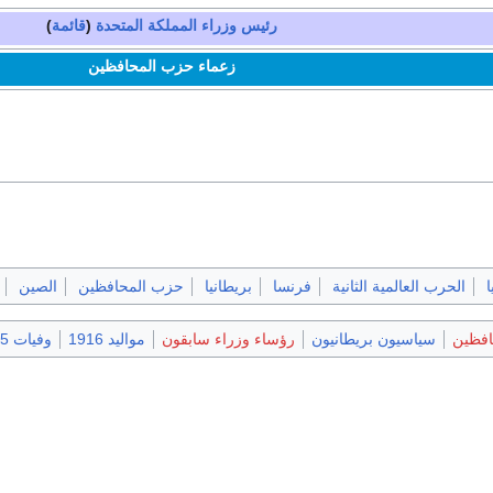
رئيس وزراء المملكة المتحدة
(
قائمة
)
زعماء حزب المحافظين
ا
الحرب العالمية الثانية
فرنسا
بريطانيا
حزب المحافظين
الصين
افظين
سياسيون بريطانيون
رؤساء وزراء سابقون
مواليد 1916
وفيات 2005