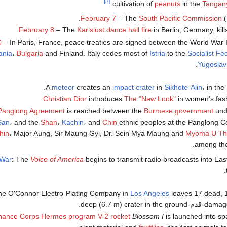
[3]
.
cultivation of
peanuts
in the
Tangany
February 7
– The
South Pacific Commission
(
February 8
– The
Karlslust dance hall fire
in Berlin, Germany, kill
0
– In Paris, France, peace treaties are signed between the World War II 
nia
،
Bulgaria
and Finland. Italy cedes most of
Istria
to the
Socialist Fe
Yugoslav
.
A
meteor
creates an
impact crater
in
Sikhote-Alin
، in the
Christian Dior
introduces
The "New Look"
in women's fashi
Panglong Agreement
is reached between the
Burmese government
unde
San
، and the
Shan
،
Kachin
، and
Chin
ethnic peoples at the Panglong C
hin
، Major Aung, Sir Maung Gyi, Dr. Sein Mya Maung and
Myoma U Th
among the
 War
: The
Voice of America
begins to transmit radio broadcasts into Ea
.
the O'Connor Electro-Plating Company in
Los Angeles
leaves 17 dead, 1
deep (6.7 m) crater.
nance Corps
Hermes program
V-2
rocket
Blossom I
is launched into sp