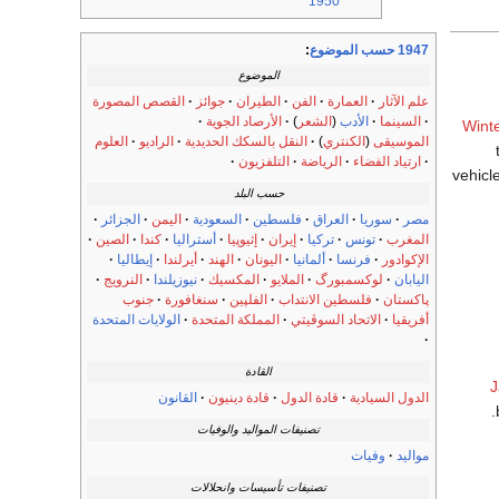
1950
1947 حسب الموضوع
:
الموضوع
علم الآثار
العمارة
الفن
الطيران
جوائز
القصص المصورة
السينما
الأدب
(
الشعر
)
الأرصاد الجوية
Wint
الموسيقى
(
الكنتري
)
النقل بالسكك الحديدية
الراديو
العلوم
ارتياد الفضاء
الرياضة
التلفزيون
vehicl
حسب البلد
مصر
سوريا
العراق
فلسطين
السعودية
اليمن
الجزائر
المغرب
تونس
تركيا
إيران
إثيوپيا
أستراليا
كندا
الصين
الإكوادور
فرنسا
ألمانيا
اليونان
الهند
أيرلندا
إيطاليا
اليابان
لوكسمبورگ
الملايو
المكسيك
نيوزيلندا
النرويج
پاكستان
فلسطين الانتداب
الفلپين
سنغافورة
جنوب
أفريقيا
الاتحاد السوڤيتي
المملكة المتحدة
الولايات المتحدة
القادة
J
الدول السيادية
قادة الدول
قادة دينيون
القانون
تصنيفات المواليد والوفيات
مواليد
وفيات
تصنيفات تأسيسات وانحلالات