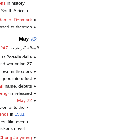
ons
in history.
 South Africa.
dom of Denmark
eased to theatres.
May
المقالة الرئيسية:
1947
at Portella della
 and wounding 27.
shown in theaters.
n
goes into effect.
ri
name, debuts.
leng
، is released.
May 22
mplements the
ends
in
1991
nest film ever
ckens novel.
Chung Ju-young