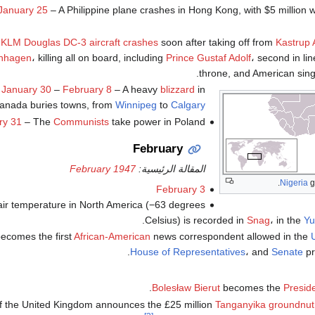
January 25
– A Philippine plane crashes in Hong Kong, with $5 million 
KLM
Douglas DC-3 aircraft crashes
soon after taking off from
Kastrup A
nhagen
، killing all on board, including
Prince Gustaf Adolf
، second in li
.
throne, and American sin
January 30
–
February 8
– A heavy
blizzard
in
anada buries towns, from
Winnipeg
to
Calgary
ry 31
– The
Communists
take power in Poland.
February
المقالة الرئيسية:
February 1947
.
Nigeria
g
February 3
air temperature in North America (−63 degrees
.
Celsius) is recorded in
Snag
، in the
Yu
ecomes the first
African-American
news correspondent allowed in the
House of Representatives
، and
Senate
pr
.
Bolesław Bierut
becomes the
Presid
 the United Kingdom announces the £25 million
Tanganyika groundnu