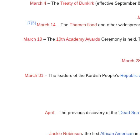
March 4
– The
Treaty of Dunkirk
(effective September 8
.
[7]
[6]
March 14
– The
Thames flood
and other widespread 
March 19
– The
19th Academy Awards
Ceremony is held.
March 2
March 31
– The leaders of the Kurdish People's
Republic
April
– The previous discovery of the '
Dead Sea 
.
Jackie Robinson
، the first
African American
in