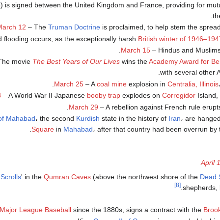
) is signed between the United Kingdom and France, providing for mutu
th
March 12
– The
Truman Doctrine
is proclaimed, to help stem the sprea
flooding occurs, as the exceptionally harsh
British winter of 1946–194
.
March 15
– Hindus and Muslims
 The movie
The Best Years of Our Lives
wins the
Academy Award for Bes
with several other
March 25
– A
coal mine
explosion in
Centralia, Illinois
8
– A World War II Japanese
booby trap
explodes on
Corregidor
Island, 
.
March 29
– A rebellion against French rule erupt
 of Mahabad
، the second
Kurdish
state in the history of
Iran
، are hange
Square
in
Mahabad
، after that country had been overrun by 
April 
Scrolls
' in the
Qumran Caves
(above the northwest shore of the
Dead 
[8]
shepherds,
Major League Baseball
since the 1880s, signs a contract with the
Broo