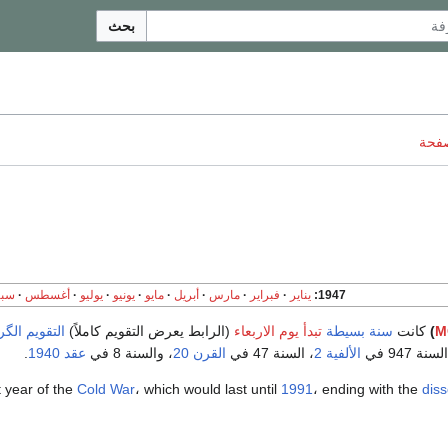
بحث
صفحة
1947
يناير
فبراير
مارس
أبريل
مايو
يونيو
يوليو
أغسطس
سبت
M
)
كانت
سنة بسيطة
تبدأ يوم الاربعاء
(الرابط يعرض التقويم كاملاً)
التقويم الگ
نة 947 في
الألفية 2
، السنة 47 في
القرن 20
، والسنة 8 في
عقد 1940
.
st year of the
Cold War
، which would last until
1991
، ending with the
diss