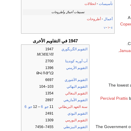
تأسيسات
انحلالات
تصنيفات أعمال وأطروحات
أعمال
أطروحات
Cope
v
t
e
1947 في التقاويم الأخرى
.
C
التقويم الگريگوري
1947
Janua
MCMXLVII
آب أوربه كونديتا
2700
التقويم الأرمني
1396
ԹՎ ՌՅՂԶ
التقويم الآشوري
6697
The lowest 
التقويم البهائي
103–104
التقويم البنغالي
1354
Percival Prattis
b
التقويم الأمازيغي
2897
سنة العهد البريطاني
11
جو. 6
– 12
جو. 6
التقويم البوذي
2491
التقويم البورمي
1309
The Government of
التقويم البيزنطي
7455–7456