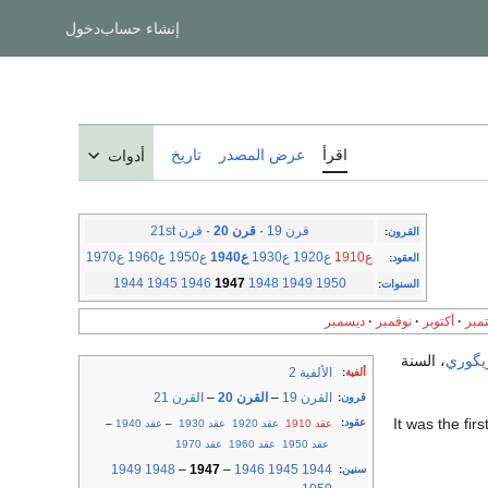
إنشاء حساب
دخول
اقرأ
عرض المصدر
تاريخ
أدوات
قرن 19
·
قرن 20
·
قرن 21st
القرون
:
ع1910
ع1920
ع1930
ع1940
ع1950
ع1960
ع1970
العقود
:
1944
1945
1946
1947
1948
1949
1950
السنوات
:
مبر
أكتوبر
نوفمبر
ديسمبر
ريگوري
، السنة
الألفية 2
ألفية
:
القرن 19
–
القرن 20
–
القرن 21
قرون
:
It was the fir
عقود
:
عقد 1910
عقد 1920
عقد 1930
–
عقد 1940
–
عقد 1950
عقد 1960
عقد 1970
1949
1948
–
1947
–
1946
1945
1944
سنين
: