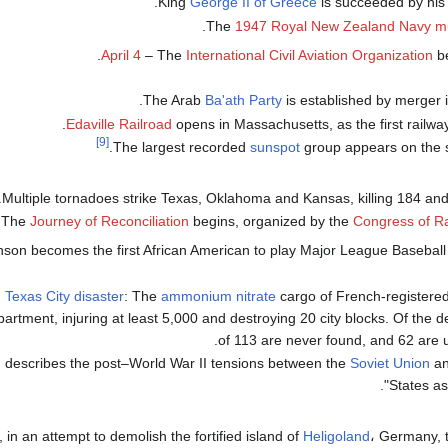
.
King
George II of Greece
is succeeded by his
The
1947 Royal New Zealand Navy mu
April 4
– The
International Civil Aviation Organization
be
.
The Arab
Ba'ath Party
is established by merger 
Edaville Railroad
opens in Massachusetts, as the first railwa
[9]
The largest recorded
sunspot
group appears on the s
Multiple tornadoes strike Texas, Oklahoma and Kansas, killing 184 and 
.
The
Journey of Reconciliation
begins, organized by the
Congress of Ra
son becomes the first African American to play Major League Baseball 
cargo of French-registere
ammonium nitrate
: The
Texas City disaster
إ
epartment, injuring at least 5,000 and destroying 20 city blocks. Of the 
of 113 are never found, and 62 are un
h
describes the post–World War II tensions between the
Soviet Union
an
".
States as
in an attempt to demolish the fortified island of
Heligoland
، Germany, 