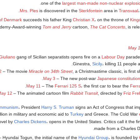
one of the
largest man-made non-nuclear explosi
Mrs. Ples
is discovered in the
Sterkfontein
area in
Transvaal
،
 of Denmark
succeeds his father King
Christian X
، on the throne of
King
demy-Award-winning
Tom and Jerry
cartoon,
The Cat Concerto
, is rel
May 
Giuliano
gang of Sicilian separatists opens fire on a
Labour Day
parade 
Ginestra,
Sicily
، killing 11 people
2
– The movie
Miracle on 34th Street
, a Christmastime classic, is first 
May 3
– The new post-war
Japanese constitutio
May 11
– The
Ferrari 125 S
، the first car to bear the
Ferra
ay 12
– The animated cartoon film
Rabbit Transit
, directed by
Friz Fre
mmunism
، President
Harry S. Truman
signs an Act of Congress that i
llion in military and economic aid to
Turkey
and Greece. The Cold War
ovel by
Charles Dickens
، opens in the United States. Critics call it the fi
made from a Charles Di
 Hyundai Togun, the initial name of the
Hyundai Group
، is founded by