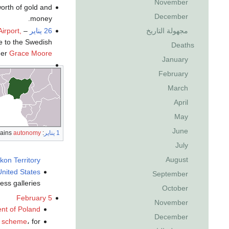
November
worth of gold and
December
money.
26 يناير
– A
irport,
مجهولة التاريخ
ne to the Swedish
Deaths
ger
Grace Moore
January
February
March
April
May
June
1 يناير
:
autonomy
ains
July
August
kon Territory
United States
September
ess galleries.
October
February 5
November
ent of Poland
December
t scheme
، for