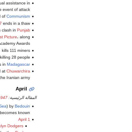
al assistance in
e event of attack.
d of
Communism
7
ends in a thaw.
 clash in
Punjab
t Picture
، along
 Academy Awards.
، kills 111 miners.
killing 28 people.
s in
Madagascar
d at
Chuwarchira
the Iranian army.
April
المقالة الرئيسية:
1947
Sea
) by
Bedouin
 becomes known.
April 1
klyn Dodgers