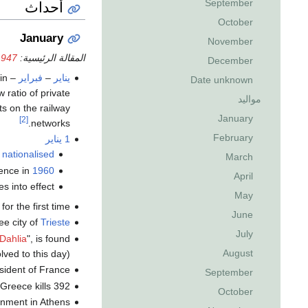
September
أحداث
October
January
November
المقالة الرئيسية:
1947
December
يناير
–
فبراير
–
in
Date unknown
 ratio of private
مواليد
ts on the railway
January
[2]
networks.
February
1 يناير
e
nationalised
March
dence in
1960
April
 into effect.
May
or the first time.
June
ee city of
Trieste
July
Dahlia
", is found
August
ved to this day).
sident of France.
September
 Greece kills 392.
October
nment in Athens.