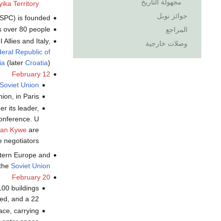
مجهولة التاريخ
ika Territory
جوائز نوبل
SPC) is founded.
s over 80 people.
المراجع
Allies and Italy,
وصلات خارجية
deral Republic of
ia
(later
Croatia
).
February 12
Soviet Union
on, in Paris.
r its leader,
onference. U
an Kywe
are
 negotiators.
stern Europe and
the
Soviet Union
February 20
00 buildings
damaged, and a 22-قدم- in the ground
ace, carrying