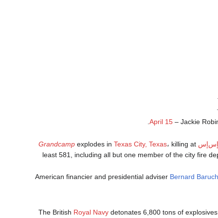
April 15
– Jackie Robin
س‌إس
، killing at
Texas City, Texas
explodes in
Grandcamp
least 581, including all but one member of the city fire d
American financier and presidential adviser
Bernard Baruc
The British
Royal Navy
detonates 6,800 tons of explosives, 