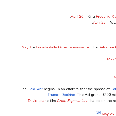
.
April 20
– King
Frederik IX
April 26
– Aca
May 1
–
Portella della Ginestra massacre
: The
Salvatore 
May 
M
The
Cold War
begins: In an effort to fight the spread of
Co
.
Truman Doctrine
. This Act grants $400 mi
David Lean
's film
Great Expectations
, based on the n
[10]
.
May 25
–