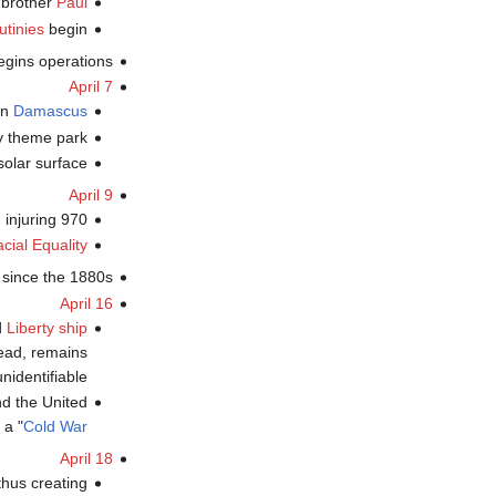
 brother
Paul
tinies
begin.
gins operations.
April 7
in
Damascus
y theme park.
olar surface.
April 9
injuring 970.
cial Equality
since the 1880s.
April 16
d
Liberty ship
dead, remains
identifiable.
d the United
 a "
Cold War
April 18
thus creating