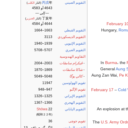
التقويم الصيني
年
丙戌
(النار
الكلب
)
4643 أو 4583
— إلى —
丁亥年
(النار
الخنزير
)
February 1
4644 أو 4584
Hungary,
Roma
التقويم القبطي
1663–1664
التقويم الديسكوردي
3113
التقويم الإثيوپي
1939–1940
التقويم العبري
5707–5708
التقاويم الهندوسية
In
Burma
، the
-
ڤيكرام سامڤات
2003–2004
General
Aung 
-
شاكا سامڤات
1869–1870
Aung Zan Wai,
Pe K
-
كالي يوگا
5048–5049
تقويم الهولوسين
11947
تقويم الإگبو
947–948
February 17
–
Cold
التقويم الإيراني
1325–1326
التقويم الهجري
1366–1367
An explosion at 
التقويم الياباني
22
Shōwa
(昭和２２年)
تقويم جوچى
36
The
U.S. Army Ord
التقويم اليوليوسي
الگريگوري ناقص 13