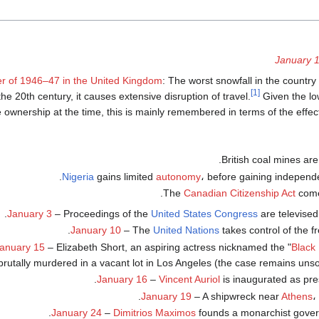
January 
er of 1946–47 in the United Kingdom
: The worst snowfall in the country 
[1]
the 20th century, it causes extensive disruption of travel.
Given the low
e ownership at the time, this is mainly remembered in terms of the effec
.
British coal mines ar
.
Nigeria
gains limited
autonomy
، before gaining indepen
The
Canadian Citizenship Act
comes
January 3
– Proceedings of the
United States Congress
are televised f
.
January 10
– The
United Nations
takes control of the fr
anuary 15
– Elizabeth Short, an aspiring actress nicknamed the "
Black 
brutally murdered in a vacant lot in Los Angeles (the case remains unsol
January 16
–
Vincent Auriol
is inaugurated as pre
January 19
– A shipwreck near
Athens
،
January 24
–
Dimitrios Maximos
founds a monarchist gover