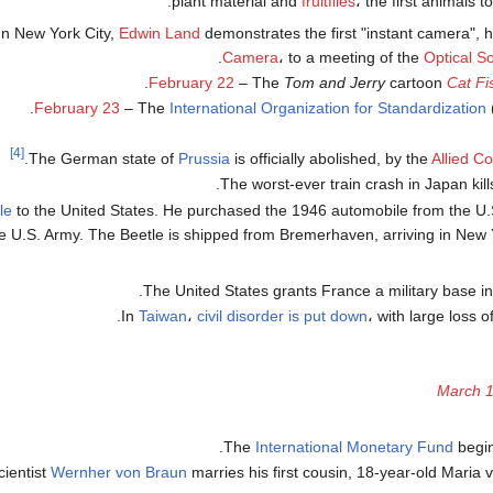
plant material and
fruitflies
، the first animals t
In New York City,
Edwin Land
demonstrates the first "instant camera", 
.
Camera
، to a meeting of the
Optical S
February 22
– The
Tom and Jerry
cartoon
Cat Fi
February 23
– The
International Organization for Standardization
(
[4]
.
The German state of
Prussia
is officially abolished, by the
Allied Co
The worst-ever train crash in Japan kill
le
to the United States. He purchased the 1946 automobile from the U.
e U.S. Army. The Beetle is shipped from Bremerhaven, arriving in New Y
.
The United States grants France a military base i
In
Taiwan
،
civil disorder is put down
، with large loss of 
March 
The
International Monetary Fund
begin
ientist
Wernher von Braun
marries his first cousin, 18-year-old Maria v