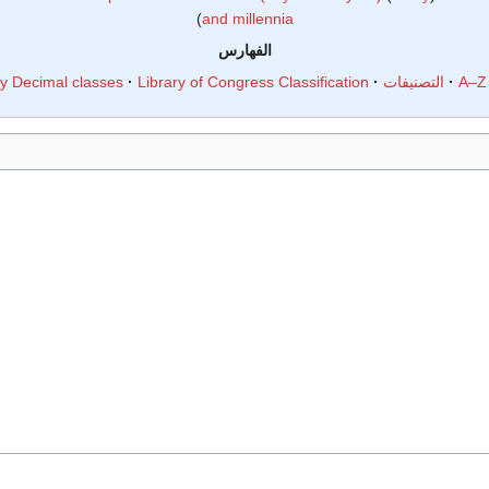
and millennia
الفهارس
A–Z
التصنيفات
Library of Congress Classification
 Decimal classes