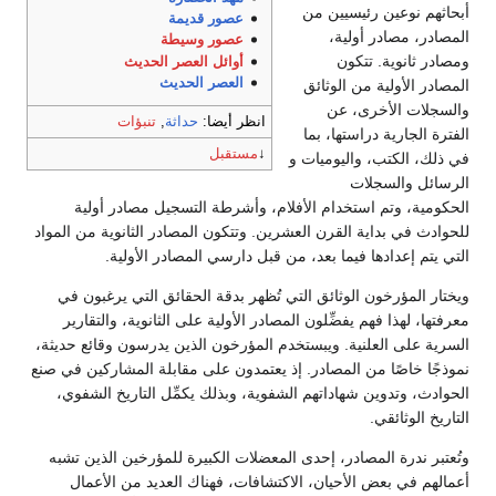
أبحاثهم نوعين رئيسيين من
عصور قديمة
المصادر، مصادر أولية،
عصور وسيطة
ومصادر ثانوية. تتكون
أوائل العصر الحديث
العصر الحديث
المصادر الأولية من الوثائق
والسجلات الأخرى، عن
انظر أيضا:
حداثة
,
تنبؤات
الفترة الجارية دراستها، بما
↓
مستقبل
في ذلك، الكتب، واليوميات و
الرسائل والسجلات
الحكومية، وتم استخدام الأفلام، وأشرطة التسجيل مصادر أولية
للحوادث في بداية القرن العشرين. وتتكون المصادر الثانوية من المواد
التي يتم إعدادها فيما بعد، من قبل دارسي المصادر الأولية.
ويختار المؤرخون الوثائق التي تُظهر بدقة الحقائق التي يرغبون في
معرفتها، لهذا فهم يفضِّلون المصادر الأولية على الثانوية، والتقارير
السرية على العلنية. ويبستخدم المؤرخون الذين يدرسون وقائع حديثة،
نموذجًا خاصًا من المصادر. إذ يعتمدون على مقابلة المشاركين في صنع
الحوادث، وتدوين شهاداتهم الشفوية، وبذلك يكمِّل التاريخ الشفوي،
التاريخ الوثائقي.
وتُعتبر ندرة المصادر، إحدى المعضلات الكبيرة للمؤرخين الذين تشبه
أعمالهم في بعض الأحيان، الاكتشافات، فهناك العديد من الأعمال