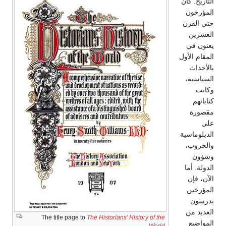
التاريخ. كان
المؤرخون
حتى القرن
العشرين
يعنون في
المقام الأول
بالأحداث
السياسية،
وكانت
كتاباتهم
مقصورة
على
الدبلوماسية
والحروب،
وشؤون
الدولة. أما
الآن، فإن
المؤرخين
يدرسون
العديد من
The title page to
The Historians' History of the
المواضيع