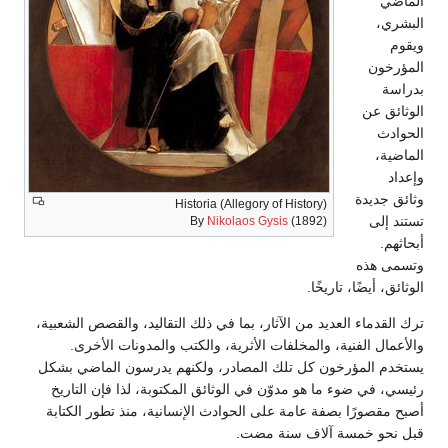
الماضي
البشري،
ويقوم
المؤرخون
بدراسة
الوثائق عن
الحوادث
الماضية،
وإعداد
وثائق جديدة
Historia (Allegory of History)
تستند إلى
By
Nikolaos Gysis
(1892)
أبحاثهم.
وتسمى هذه
الوثائق، أيضًا، تاريخًا.
ترك القدماء العديد من الآثار، بما في ذلك التقاليد، والقصص الشعبية،
والأعمال الفنية، والمخلفات الأثرية، والكتب والمدونات الأخرى.
يستخدم المؤرخون كل تلك المصادر، ولكنهم يدرسون الماضي بشكل
رئيسي، في ضوء ما هو مدوّن في الوثائق المكتوبة، لذا فإن التاريخ
أصبح مقصورًا بصفة عامة على الحوادث الإنسانية، منذ تطور الكتابة
قبل نحو خمسة آلاف سنة مضت.