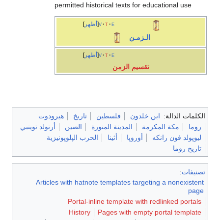
permitted historical texts for educational use
e
t
v
أظهر
الـزمـن
e
t
v
أظهر
تقسيم الزمن
الكلمات الدالة:
ابن خلدون
فلسطين
تاريخ
هيرودوت
روما
مكة المكرمة
المدينة المنورة
الصين
أرنولد توينبي
ليوپولد فون رانكه
أوروپا
أثينا
الحرب الپلوپونيزية
تاريخ روما
تصنيفات
:
Articles with hatnote templates targeting a nonexistent
page
Portal-inline template with redlinked portals
History
Pages with empty portal template