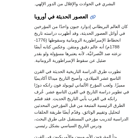
البشري في الحوادث والإقلال من الدور الإلهي.
العصور الحديثة في أوروبا
كان العالم البريطاني إدوارد جبون واحدًا من المؤرخين
في أوائل العصور الحديثة، وقد أظهرت دراسته تاريخ
انحطاط الإمبراطورية الرومانية وسقوطها (1776-
1788م) أنه عالم دقيق ومتقن. وعكس كتابه أيضًا
نزعته ضد النَّصرانيَّة، لأنه يعتبرها مسؤولة ولو بقدر
ضئيل عن سقوط الإمبراطورية الرومانية.
تطورت طرق الدراسة التاريخية الحديثة في القرن
التاسع عشر الميلادي، وأصبح التاريخ ميدانًا أكاديميًا
مميزًا. ولعب المؤرخ الألماني ليوبولد فون رانكه دورًا
في تطوير دراسة التاريخ في القرن التاسع عشر. عُرف
رانكه في الغرب بأبي التاريخ الحديث. فقد قسّم
الطرق الرئيسية المتبعة من قبل المؤرخين المحدثين
لتحليل وتقييم الوثائق، وقدّم أيضًا طريقة الحلقات
الدراسية لتدريب مؤرخي المستقبل على طرق البحث،
ودرس التاريخ السياسي بشكل رئيسي.
بدأ المؤرخون الأوروبيون والأمريكيون في القرن