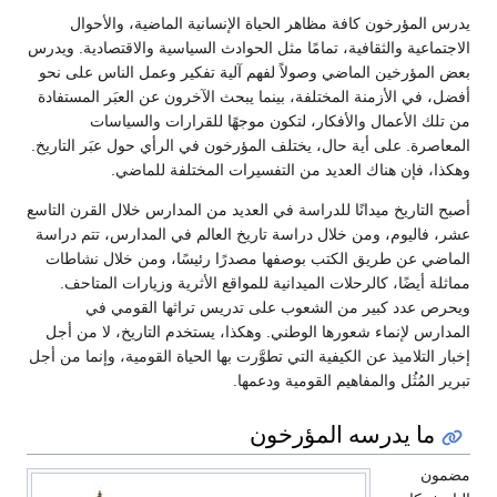
يدرس المؤرخون كافة مظاهر الحياة الإنسانية الماضية، والأحوال
الاجتماعية والثقافية، تمامًا مثل الحوادث السياسية والاقتصادية. ويدرس
بعض المؤرخين الماضي وصولاً لفهم آلية تفكير وعمل الناس على نحو
أفضل، في الأزمنة المختلفة، بينما يبحث الآخرون عن العبَر المستفادة
من تلك الأعمال والأفكار، لتكون موجهًا للقرارات والسياسات
المعاصرة. على أية حال، يختلف المؤرخون في الرأي حول عبَر التاريخ.
وهكذا، فإن هناك العديد من التفسيرات المختلفة للماضي.
أصبح التاريخ ميدانًا للدراسة في العديد من المدارس خلال القرن التاسع
عشر، فاليوم، ومن خلال دراسة تاريخ العالم في المدارس، تتم دراسة
الماضي عن طريق الكتب بوصفها مصدرًا رئيسًا، ومن خلال نشاطات
مماثلة أيضًا، كالرحلات الميدانية للمواقع الأثرية وزيارات المتاحف.
ويحرص عدد كبير من الشعوب على تدريس تراثها القومي في
المدارس لإنماء شعورها الوطني. وهكذا، يستخدم التاريخ، لا من أجل
إخبار التلاميذ عن الكيفية التي تطوَّرت بها الحياة القومية، وإنما من أجل
تبرير المُثُل والمفاهيم القومية ودعمها.
ما يدرسه المؤرخون
مضمون