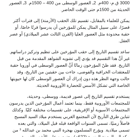
3000 ق.م- 400م. 2ـ العصور الوسطى من 400 – 1500م. 3ـ العصور
الحديثة من 1500م حتى الوقت الحاضر.
يمكن للعلماء بالمقابل، تقسيم تلك الحقب (الأزمنة) إلى فترات أكثر
قصرًا، على سبيل المثال يمكن للمؤرخين أن يدرسوا قرنًا خاصًا، أو
حقبة محدودة مثل العصور العليا (القرن الثالث عشر الميلادي) أو عصر
العقل.
ساعد تقسيم التاريخ إلى حقب المؤرخين على تنظيم وتركيز دراساتهم.
غير أنَّ هذا التقسيم قد يؤدي إلى تشويه الشواهد المقدمة من قبل
التاريخ. فقد ظنّ المؤرخون زمانًا أنَّ العصور الوسطى في أوروبا حقبة
للمعتقدات الخرافية والفوضى، جاءت بين حقبتين من التاريخ، وقد
حالت وجهة النظر هذه دون إدراك أن العصور الوسطى كان لها حيويتها
الخاصة التي تشكل الأسس للحضارة الأوروبية الحديثة.
يستخدم تقسيم التاريخ إلى عصور قديمة، ووسطى، وحديثة،
للمجتمعات الأوروبية فقط، بينما تعتمد أعمال المؤرخين الذين يدرسون
المجتمعات الآسيوية أو الإفريقية، على تقسيمات مختلفة كليًا. وكذلك
تتباين طرق التأريخ لأن المجتمع الغربي يستخدم ميلاد السيد المسيح
فاصلاً زمنيًا، تسمى السنوات الواقعة قبله قبل الميلاد، والتي بعده
تسمى ميلادية. ويؤرخ المسلمون بهجرة النبي محمد بن عبدالله ³ من
مكة إلى المدينة المنورة (622م) معتمدين على الأشهر القمرية