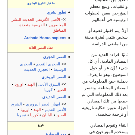
ما قبل التاريخ البشري
والتقنيات، ويتبع معظم
تطور بشري
المؤرخين بعض الخطوات
الرئيسية في أعمالهم:
>>
الأصل الأفريقي الحديث للبشر
المعاصرين
•
الفرضية متعددة
أولاً: يتم اختيار قضية أو
المناطق
شخص ينتمي لفترة معينة
Archaic Homo sapiens
من الماضي للدراسة.
نظام العصور الثلاثة
ثانيًا: قراءة العديد من
العصر الحجري
المصادر المادية، أي كل
>>
الحجري القديم
•
الحجري
شيء دُوِّن عن أو حول
الوسيط
•
الحجري الحديث
الموضوع، وهو ما يعرف
العصر البرونزي
بعملية جمع المعلومات من
>>
الشرق الأدنى
|
الهند
•
اوروپا
•
المصادر المختلفة. وتفسر
الصين
•
كوريا
بعد ذلك المعلومات التي تم
العصر الحديدي
جمعها من تلك المصادر.
>>
انهيار العصر البرونزي
•
الشرق
أخيرًا، تدوين حكاية تاريخية
الأدنى القديم
•
الهند
•
اوروپا
•
أو ترجمة شخصية.
الصين
•
اليابان
•
كوريا
•
نيجريا
انتقاء وتقويم المصادر.
تاريخ
يستخدم المؤرخون في
مهد الحضارة