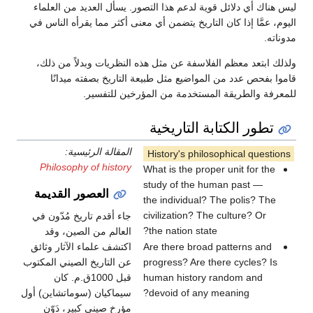
ليس هناك أي دلائل قوية لدعم هذا التصور. يسأل العديد من العلماء
اليوم، عمَّا إذا كان التاريخ يتضمن أي معنى أكثر مما يقرأه الناس في
مدوناته.
ولذلك ابتعد معظم الفلاسفة عن مثل هذه النظريات وبدلاً من ذلك،
قاموا بفحص عدد من المواضيع مثل طبيعة التاريخ بصفته ميدانًا
للمعرفة والطريقة المستخدمة من المؤرخين للتفسير.
تطور الكتابة التاريخية
المقالة الرئيسية:
History's philosophical questions
Philosophy of history
What is the proper unit for the
study of the human past —
العصور القديمة
the individual? The polis? The
civilization? The culture? Or
جاء أقدم تاريخ مُدّون في
the nation state?
العالم من الصين، وقد
Are there broad patterns and
اكتشف علماء الآثار وثائق
progress? Are there cycles? Is
عن التاريخ الصيني المكتوب
human history random and
قبل 1000ق.م. كان
devoid of any meaning?
سيماكيان (سوماتشاين) أول
مؤرخ صيني كبير، دَوّن