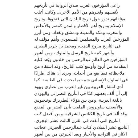
راعى المؤرخون العرب صدق الرواية في تأريخهم
لأنفسهم ولغيرهم من الأمم الأخرى. وكانت أغلب
مؤلفاتهم تدور حول تاريخ البلدان التي فتحوها، وتاريخ
الإسلام وتاريخ أهم الأقطار والمدن كمصر والأندلس
والمغرب ومكة والمدينة ودمشق وبغداد. ومن أبرز
المؤرخين العرب والمسلمين المسعودي وأهم مؤلف له
في التاريخ مروج الذهب، ومحمد بن جرير الطبري
وأشهر كتبه تاريخ الرسل والملوك، ومن أشهر
المؤرخين في العالم عبدالرحمن بن خلدون ويُعد كتابه
المقدمة من أروع وأوسع كتب التاريخ، وقد استقاه من
ملاحظاته فيما يقع من أحداث، ويرى أن هناك اطرادًا
في السلوك الإنساني شبيه بما يحدث في الطبيعة. كما
أدى انتشار العربية بين غير العرب من نصارى ويهود
إلى أن ألف بعضهم كتبًا في التأريخ النصراني واليهودي
باللغة العربية، ومن بين هؤلاء البطريرك يوتيخيوس
والأسقف ساويروس الملقب بأبي البشر بن المقفع
وقد ألفا في تاريخ الكنائس الشرقية. ومن أفضل كتب
التاريخ التي ألفت في القرن الثالث عشر الهجري،
التاسع عشر الميلادي كتاب عبدالرحمن الجبرتي عجائب
الآثار في التراجم والأخبار ويعد الجبرتي من بين أشهر