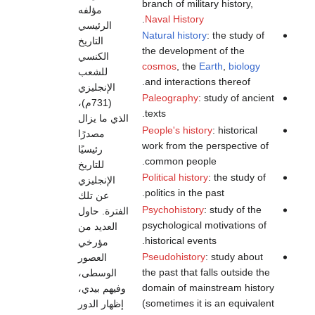
branch of military history,
مؤلفه
.
Naval History
الرئيسي
Natural history
: the study of
التاريخ
the development of the
الكنسي
cosmos
, the
Earth
,
biology
للشعب
and interactions thereof.
الإنجليزي
Paleography
: study of ancient
(731م)،
texts.
الذي ما يزال
People's history
: historical
مصدرًا
work from the perspective of
رئيسيًا
common people.
للتاريخ
Political history
: the study of
الإنجليزي
politics in the past.
عن تلك
Psychohistory
: study of the
الفترة. حاول
psychological motivations of
العديد من
historical events.
مؤرخي
Pseudohistory
: study about
العصور
the past that falls outside the
الوسطى،
domain of mainstream history
وفيهم بيدي،
(sometimes it is an equivalent
إظهار الدور