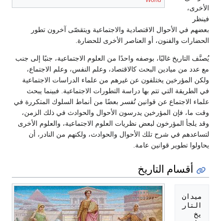
World
الأخرى،
فينظر
بعضهم في الأحوال الاقتصادية والاجتماعية ويتقصّى آخرون تطور
الحضارات والفنون، أو العناصر الأخرى للحضارة.
يُصنَّف التاريخ غالبًا، بوصفه واحدًا من العلوم الاجتماعية، جنبًا إلى جنب
مع عدد من ميادين البحث كالاقتصاد، وعلم النفس، وعلم الاجتماع،
ولكن المؤرخين يختلفون عن غيرهم من علماء الدراسات الاجتماعية
في الطريقة التي تتم بها دراسة التطورات الاجتماعية. فبينما يبحث
علماء الاجتماع عن قوانين تُفسر بعضًا من أنماط السلوك المتكررة في
وقت ما، فإن المؤرخين يدرسون الأحوال والحوادث في ذلك الزمن،
وقد يلجأ المؤرخون لبعض نظريات العلوم الاجتماعية، والعلوم الأخرى
لتساعدهم في شرح تلك الأحوال والحوادث، ولكنهم من النادر، أن
يحاولوا تطوير قوانين عامة.
أقسام التاريخ
ميدان 
التار
يخ 