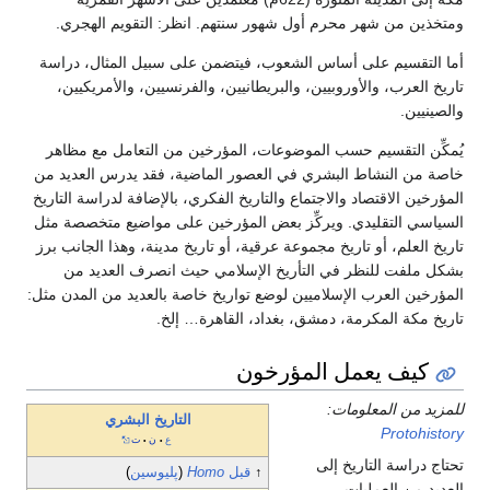
ومتخذين من شهر محرم أول شهور سنتهم. انظر: التقويم الهجري.
أما التقسيم على أساس الشعوب، فيتضمن على سبيل المثال، دراسة
تاريخ العرب، والأوروبيين، والبريطانيين، والفرنسيين، والأمريكيين،
والصينيين.
يُمكِّن التقسيم حسب الموضوعات، المؤرخين من التعامل مع مظاهر
خاصة من النشاط البشري في العصور الماضية، فقد يدرس العديد من
المؤرخين الاقتصاد والاجتماع والتاريخ الفكري، بالإضافة لدراسة التاريخ
السياسي التقليدي. ويركِّز بعض المؤرخين على مواضيع متخصصة مثل
تاريخ العلم، أو تاريخ مجموعة عرقية، أو تاريخ مدينة، وهذا الجانب برز
بشكل ملفت للنظر في التأريخ الإسلامي حيث انصرف العديد من
المؤرخين العرب الإسلاميين لوضع تواريخ خاصة بالعديد من المدن مثل:
تاريخ مكة المكرمة، دمشق، بغداد، القاهرة… إلخ.
كيف يعمل المؤرخون
للمزيد من المعلومات:
التاريخ البشري
Protohistory
ع
ن
ت
•
•
تحتاج دراسة التاريخ إلى
↑
قبل
Homo
(
پليوسين
)
العديد من العمليات