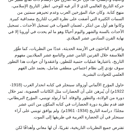
حركة التاريخ العالمي الذي لا أثر فيه للوحي. انظر: التاريخ الإسلامي،
منهج كتابة. وكان حياد المؤرخين العرب وعدم تحيزهم سمتين من
السمات الكثيرة التي أضفت على نظرة العرب للتاريخ مصداقية كبيرة.
وكانوا هم أول من ابتكر ـ لضمان الصواب في تسجيل الأحداث ـ تسجيل
الأحداث بالسنة والشهر واليوم أحيانًا وهو ما لم يحدث في أوروبا إلا في
نهاية القرن السادس عشر الميلادي.
وافترض الباحثون في الأزمنة الحديثة، عددًا من النظريات، كما طَوّر
الفلاسفة خلال القرنين الثامن عشر والتاسع عشر الميلاديين مفهوم
التاريخ، باعتبارها عمليات حتمية للتطور، واعتقدوا أن حوادث هذا التطور
سوف تؤدي إلى نظام اجتماعي منطقي شامل، يعتمد على الفهم
العلمي للحوادث البشرية.
حاول المؤرخ الألماني أوزوالد سبنجلر في كتابه انحدار الغرب (1918-
1922م) أن يُبرهن على أن الحضارات مثل الكائنات العضوية، تمر خلال
دورة من الولادة، والتطور والوفاة. أما أرنولد توينبي، المؤرخ البريطاني،
فقد قدم نظرية دورة الحضارات في كتابه المكوّن من اثني عشر
مجلدًا: دراسة التاريخ (1934- 1961م). ولم يوافق توينبي على آراء
سبنجلر في أن الحضارة الغربية في طريقها إلى الموت.
تفترض جميع النظريات التاريخية، تقريبًا، أن لها معاني وأهدافًا لكن