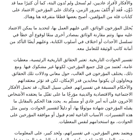
والأفكار لأفراد عاديين، لم تُسجل ولم تُدون البتة، كما أن كثيرًا مما قد
دُوِّن، فُقد أو أُتْلفَ بمرور الزمن، وكذلك على المؤرخين الاعتماد على
كتابات قلة من المؤلفين، أصبح بعضها قطعًا متفرقة هنا وهناك.
يُحلل المؤرخون الوثائق، التي عليهم العمل بها، لتحديد ما يمكن الاعتماد
عليه منها. وتتم مقارنة الوثائق بمصادر أخرى منعًا لوقوع أي خطأ في
تسلسل الأحداث أو اختلاف في أسلوب الكتابة، وعليهم أيضًا التأكد من
أمانة كاتب الوثيقة للتعامل معه.
تفسير الحوادث التاريخية. تعتبر الحقائق التاريخية الرئيسية، معطيات
عامة، تُعتمد من قِبَل جميع المؤرخين، لكونها غير مشكوك فيها. ومع
ذلك، يختلف المؤرخون في الغالب، حول معاني ودلالات تلك الحقائق.
ويحاولون أن يكونوا محايدين قدر الإمكان، لكن قد تؤثر معتقداتهم
والأحكام المسبقة في تفسيراتهم. فعلى سبيل المثال، قد تحمل الأفكار
الاجتماعية والاقتصادية والدينية مؤرخًِا ما على تقبّل ما يعتقده الأشخاص
الآخرون على أنه أمر عادي أو مسلّم به. يحدد هذا الحكم بالمقابل ما
يقبله المؤرخون شهادة موثوقًا بها، أو دليلاً لتفسير الحوادث. وتبين مثل
هذه التفسيرات، الأسباب الداعية لعدم قبول أو موافقة المؤرخين على
الحوادث، مع استخدامهم لنفس المعطيات.
ويعتمد بعض المؤرخين، في تفسيراتهم، ولحد كبير، على المعلومات
من بعض العلوم الاجتماعية، وتُدعى الدراسات التاريخية المعتمدة على