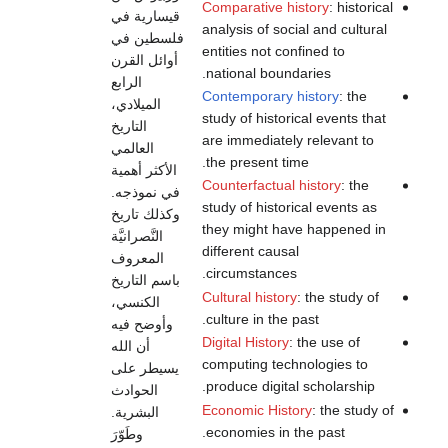
Comparative history
: historical
قيسارية في
analysis of social and cultural
فلسطين في
entities not confined to
أوائل القرن
national boundaries.
الرابع
Contemporary history
: the
الميلادي،
study of historical events that
التاريخ
are immediately relevant to
العالمي
the present time.
الأكثر أهمية
Counterfactual history
: the
في نموذجه.
study of historical events as
وكذلك تاريخ
they might have happened in
النَّصرانيَّة
different causal
المعروف
circumstances.
باسم التاريخ
Cultural history
: the study of
الكنسي،
culture in the past.
وأوضح فيه
Digital History
: the use of
أن الله
computing technologies to
يسيطر على
produce digital scholarship.
الحوادث
Economic History
: the study of
البشرية.
economies in the past.
وطَوّرَ