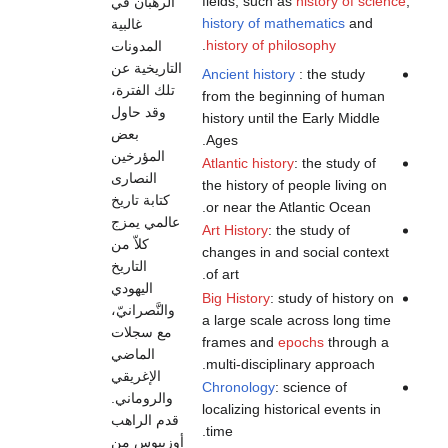
fields, such as
history of science
,
الرهبان في
history of mathematics
and
غالبية
.
history of philosophy
المدونات
التاريخية عن
Ancient history
: the study
تلك الفترة،
from the beginning of human
وقد حاول
history until the Early Middle
بعض
Ages.
المؤرخين
Atlantic history
: the study of
النصارى
the history of people living on
كتابة تاريخ
or near the Atlantic Ocean.
عالمي يمزج
Art History
: the study of
كلاّ من
changes in and social context
التاريخ
of art.
اليهودي
Big History
: study of history on
والنَّصرانيّ،
a large scale across long time
مع سجلات
frames and
epochs
through a
الماضي
multi-disciplinary approach.
الإغريقي
Chronology
: science of
والروماني.
localizing historical events in
قدم الراهب
time.
أوزبيوس من