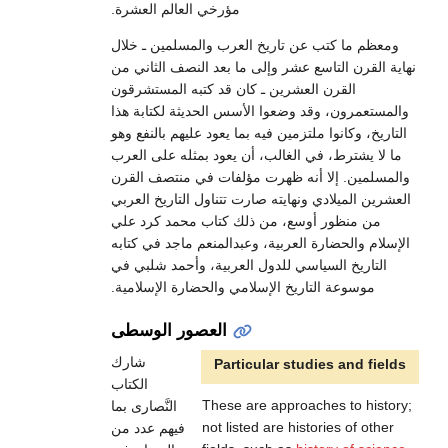
مؤرخي العالم العشرة.
ومعظم ما كتب عن تاريخ العرب والمسلمين ـ خلال
نهاية القرن التاسع عشر وإلى ما بعد النصف الثاني من
القرن العشرين ـ كان قد كتبه المستشرقون
والمستعمرون، وقد وضعوا الأسس الحديثة لكتابة هذا
التاريخ، وكانوا ملتزمين فيه بما يعود عليهم بالنفع وهو
ما لا يشترط، في الغالب، أن يعود بمثله على العرب
والمسلمين. إلا أنه ظهرت مؤلفات في منتصف القرن
العشرين الميلادي ونهايته صارت تتناول التاريخ العربي
من منظور أوسع، من ذلك كتاب محمد كرد علي
الإسلام والحضارة العربية، وعبدالمنعم ماجد في كتابه
التاريخ السياسي للدول العربية، وأحمد شلبي في
موسوعة التاريخ الإسلامي والحضارة الإسلامية.
العصور الوسطى
شارك
Particular studies and fields
الكتاب
These are approaches to history;
النَّصارى بما
not listed are histories of other
فيهم عدد من