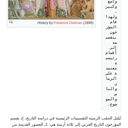
واسع 
وكبير
، 
ولهذا 
قام 
History
by
Frederick Dielman
(1896)
المؤر
خون 
بتقسي
مه 
إلى 
أقسام 
رئيسي
ة 
معتمد
ة على 
الزما
ن 
والنا
س 
والمو
ضوع.

تُمّثِل الحقَب الزمنية التقسيمات الرئيسية في دراسة التاريخ، إذ يقسم
المؤرخون التاريخ الغربي إلى ثلاثة أزمنة هي: 1ـ العصور القديمة من