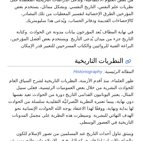
نظريات علم النفس، التاريخ النفسي. وبشكل مماثل، يستخدم بعض
المؤرخين الطرق الإحصائية لتفسير المعطيات من تلك المصادر،
كالإحصاءات القديمة ودفاتر الحساب، ويُدعى هذا سليومتريك.
في نهاية المطاف يُعد المؤرخون بيانات مدونة عن الحوادث. وكتابة
التاريخ جزء من ميدان يُدعى التأريخ. ويستخدم بعض أفضل المؤرخين،
البراعة الفنية للروائيين والكتاب المسرحيين للتعبير قدر الإمكان.
النظريات التاريخية
المقالة الرئيسية:
Historiography
طور العلماء، منذ أقدم الأزمنة، النظريات التاريخية لشرح السياق العام
للحوادث البشرية من خلال بعض العموميات الرئيسية، فعلى سبيل
المثال، يعتبر اليونانيون القدامى التاريخ دورة من الحوادث تعيد نفسها
دون نهاية، بينما تعتبره النظرية النَّصرانيَّة التقليدية سلسلة من الحوادث
لها بداية ونهاية، ووفقًا لهذا الاعتقاد يوجه الله الحوادث الإنسانية نحو
الهدف النهائي للبشرية. وسيطرت هذه النظرية على مجمل المدونات
التاريخية في العصور الوسطى.
وينبثق تناول أحداث التاريخ عند المسلمين من تصور الإسلام للكون
والحياة والإنسان؛ لذا فإن حركة التاريخ في الإسلام ذات طابع مميز عن