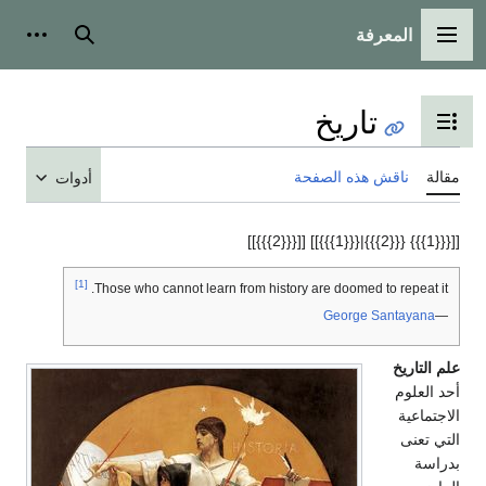
المعرفة
القائمة الرئيسية
بحث
أدوات
تاريخ
تبديل عرض جدول المحتويات
مقالة
ناقش هذه الصفحة
أدوات
[[{{{1}}} {{{2}}}|{{{1}}}]] [[{{{2}}}]]
[1]
Those who cannot learn from history are doomed to repeat it.
George Santayana
—
علم التاريخ
أحد العلوم
الاجتماعية
التي تعنى
بدراسة