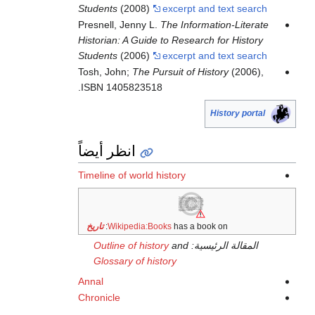
Students
(2008)
excerpt and text search
Presnell, Jenny L.
The Information-Literate
Historian: A Guide to Research for History
Students
(2006)
excerpt and text search
Tosh, John;
The Pursuit of History
(2006),
ISBN 1405823518.
History portal
انظر أيضاً
Timeline of world history
has a book on:
Wikipedia:Books
تاريخ
المقالة الرئيسية:
and
Outline of history
Glossary of history
Annal
Chronicle