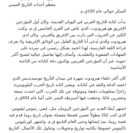
معظم أحداث التاريخ الصيني
المبكر حوالي عام 100ق.م.
بدأت كتابة التاريخ الغربي في اليونان القديمة. وكان أول المؤرخين
الإغريق هو هيرودوت، الذي عاش في القرن الخامس ق.م، وكتب
الكثير عن الحروب التي دارت بين الإغريق والفرس. وكان لدى
هيرودوت والذي يُدعى أبا التاريخ القليل من الوثائق الإغريقية ولا يعرف
قراءة اللغة الفارسية، لهذا اعتمد بشكل رئيسي في سرده على
الشهادات الشفوية والتقليدية، وأضاف إليها تفاصيل خيالية لتصبح أكثر
حيوية، غير أن المؤرخين الغربيين يؤكدون دقة كتاباته من الناحية
الأساسية.
كان أكثر خلفاء هيرودوت شهرة في ميدان التأريخ ثيوسيديديس الذي
اعتمد الدقة والنقد في كتاباته. ويعتبر كتابه تاريخ الحرب البلوبونيزية
زاخرًا بمعلومات دقيقة وموثوقة عن تلك الحرب، التي امتدت سبعة
وعشرين عامًا، وحققت فيها أسبرطة النصر على أثينا عام 404ق.م.
اشتهر أيضًا العديد من المؤرخين الرومان مثل، ليفي ¸تيتوس ليفيوس·
الذي كتب كتابًا مطولاً تضمن قصصًا مفصلة بعنوان تاريخ روما قدم فيه
قصة روما، منذ إنشائها وحتى العام التاسع ق.م. واشتهر كورنليوس
تاكيتوس خصوصًا بكتابيه تواريخ وتحويلات، وتتناول تلك الأعمال، التاريخ