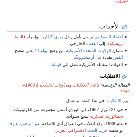
الاوروپي
.
الأحداث
الاتحاد السوڤيتي
يرسل بأول رجل
يوري گاگارين
وإمرأة
ڤالنتينا
تريشكوڤا
إلى
الفضاء
الخارجي .
تتمكن
الولايات المتحدة الأمريكية
من وضع
أپولو 11
على سطح
القمر
بقيادة
نيل أرمسترونگ
.
القوات المقاتلة الأمريكية تصل إلى
ڤيتنام
.
الانقلابات
المقالة الرئيسية:
قائةم الانقلابات ومحاولات الانقلاب § 1960–
1969
أبرز
الانقلابات
في هذا العقد، وتشمل:
في 21 أبريل 1967، في اليونان أسس مجموعة من الكولونيلات
ديكتاتورية عسكرية
لسبع سنوات.
عام 1968، وقع انقلاب في العراق أدى للاطاحة
بعبد الرحمن عارف
بواسطة
حزب البعث
الاشتراكي العربي
.