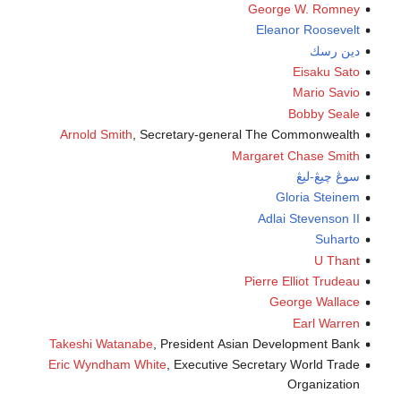
George W. Romney
Eleanor Roosevelt
دين رسك
Eisaku Sato
Mario Savio
Bobby Seale
Arnold Smith
, Secretary-general The Commonwealth
Margaret Chase Smith
سوڠ چيڠ-ليڠ
Gloria Steinem
Adlai Stevenson II
Suharto
U Thant
Pierre Elliot Trudeau
George Wallace
Earl Warren
Takeshi Watanabe
, President Asian Development Bank
Eric Wyndham White
, Executive Secretary World Trade
Organization