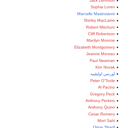
Jack Lemmon
Sophia Loren
Marcello Mastroianni
Shirley MacLaine
Robert Mitchum
Cliff Robertson
Marilyn Monroe
Elizabeth Montgomery
Jeanne Moreau
Paul Newman
Kim Novak
لورنس اوليڤييه
Peter O'Toole
Al Pacino
Gregory Peck
Anthony Perkins
Anthony Quinn
Cesar Romero
Mort Sahl
Omar Sharif