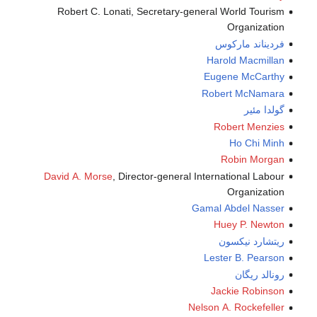
Robert C. Lonati, Secretary-general World Tourism
Organization
فرديناند ماركوس
Harold Macmillan
Eugene McCarthy
Robert McNamara
گولدا مئير
Robert Menzies
Ho Chi Minh
Robin Morgan
David A. Morse
, Director-general International Labour
Organization
Gamal Abdel Nasser
Huey P. Newton
ريتشارد نيكسون
Lester B. Pearson
رونالد ريگان
Jackie Robinson
Nelson A. Rockefeller