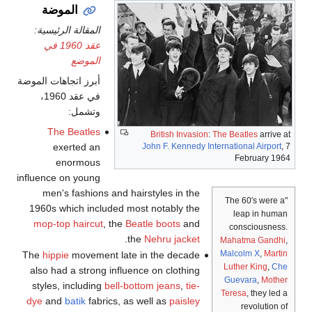
الموضة
المقالة الرئيسية:
عقد 1960 في
الموضع
أبرز اتجاهات الموضة
في عقد 1960،
وتشمل:
The Beatles
British Invasion
:
The Beatles
arrive at
exerted an
John F. Kennedy International Airport
, 7
February 1964
enormous
influence on young
men's fashions and hairstyles in the
"The 60′s were a
1960s which included most notably the
leap in human
mop-top haircut
, the
Beatle boots
and
consciousness.
.
the
Nehru jacket
Mahatma Gandhi
,
Malcolm X
,
Martin
The
hippie
movement late in the decade
Luther King
,
Che
also had a strong influence on clothing
Guevara
,
Mother
styles, including
bell-bottom jeans
,
tie-
Teresa
, they led a
dye
and
batik
fabrics, as well as
paisley
revolution of