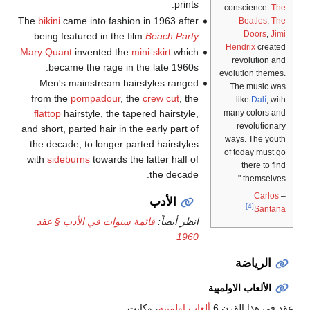
prints.
conscience.
The
The
bikini
came into fashion in 1963 after
Beatles
,
The
Doors
,
Jimi
.
being featured in the film
Beach Party
Hendrix
created
Mary Quant
invented the
mini-skirt
which
revolution and
became the rage in the late 1960s.
evolution themes.
Men's mainstream hairstyles ranged
The music was
from the
pompadour
, the
crew cut
, the
like
Dalí
, with
many colors and
flattop
hairstyle, the tapered hairstyle,
revolutionary
and short, parted hair in the early part of
ways. The youth
the decade, to longer parted hairstyles
of today must go
with
sideburns
towards the latter half of
there to find
the decade.
themselves."
Carlos
–
الأدب
[4]
Santana
انظر أيضاً:
قائمة سنوات في الأدب § عقد
1960
الرياضة
الألعاب الاولمپية
عقد في هذا القرن 6
ألعاب اولمپية
، وكانت: