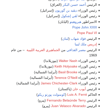
الرئيس
أحمد حسن البكر
(العراق)
رئيس الوزراء
ديڤيد بن گوريون
(إسرائيل)
رئيس الوزراء
لڤي إشكول
(إسرائيل)
الامبراطور
هيروهيتو
(اليابان)
Pope John XXIII
Pope Paul VI
الرئيس
فؤاد شهاب
(
لبنان
)
إدريس
ملك ليبيا
الرئيس
معمر القذافي
من
الجماهيري العربية الليبية
– من عام
1969
رئيس الوزراء
Walter Nash
(نيوزيلاندا)
رئيس الوزراء
Keith Holyoake
(نيوزيلاندا)
رئيس الوزراء
Basil Brooke
(أيرلندا الشمالية)
رئيس الوزراء
Terence O'Neill
(أيرلندا الشمالية)
رئيس الوزراء
James Chichester-Clark
(أيرلندا الشمالية)
الرئيس
أيوب خان
(پاكستان)
الحاكم
Luis A. Ferré
(
كومنولث پورتو ريكو
)
الرئيس
Fernando Belaúnde Terry
(پيرو)
الرئيس
Juan Velasco Alvarado
(پيرو)