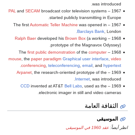
was introduced.
PAL
and
SECAM
broadcast color television systems
1967 –
started publicly transmitting in Europe.
Automatic Teller Machine
was opened in
1967 – The first
Barclays Bank
, London.
Ralph Baer
developed his
Brown Box
(a working
1968 –
prototype of the Magnavox Odyssey).
first public demonstration
of the
computer
1968 – The
mouse
, the
paper paradigm
Graphical user interface
,
video
.
conferencing
,
teleconferencing
,
email
, and
hypertext
Arpanet
, the research-oriented prototype of the
1969 –
Internet
, was introduced.
CCD
invented at AT&T
Bell Labs
, used as the
1969 –
electronic imager in still and video cameras.
الثقافة العامة
الموسيقى
انظر أيضاً:
عقد 1960 في الموسيقى