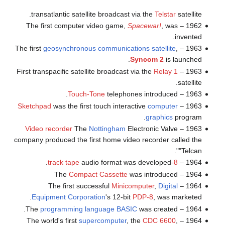
transatlantic satellite broadcast via the
Telstar
satellite.
Spacewar!
, was
1962 – The first computer video game,
invented.
geosynchronous communications satellite
,
1963 – The first
Syncom 2
is launched.
Relay 1
1963 – First transpacific satellite broadcast via the
satellite.
Touch-Tone
telephones introduced.
1963 –
Sketchpad
was the first touch interactive
computer
1963 –
graphics
program.
Video recorder
The
Nottingham
Electronic Valve
1963 –
company produced the first home video recorder called the
"Telcan".
audio format was developed.
8-track tape
1964 –
Compact Cassette
was introduced
1964 – The
Minicomputer
,
Digital
1964 – The first successful
Equipment Corporation
's 12-bit
PDP-8
, was marketed.
programming language
BASIC
was created.
1964 – The
supercomputer
, the
CDC 6600
,
1964 – The world's first