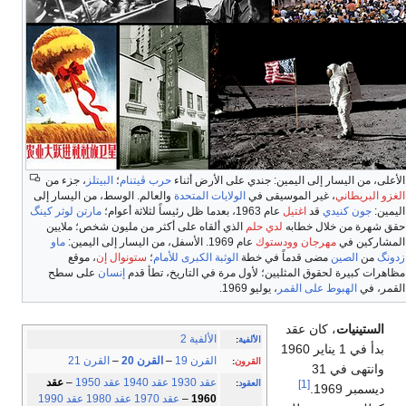
الأعلى، من اليسار إلى اليمين: جندي على الأرض أثناء
حرب ڤيتنام
؛
البيتلز
، جزء من
الغزو البريطاني
، غير الموسيقى في
الولايات المتحدة
والعالم. الوسط، من اليسار إلى
اليمين:
جون كنيدي
قد
اغتيل
عام 1963، بعدما ظل رئيساً لثلاثة أعوام؛
مارتن لوثر كينگ
حقق شهرة من خلال خطابه
لدي حلم
الذي ألقاه على أكثر من مليون شخص؛ ملايين
المشاركين في
مهرجان وودستوك
عام 1969. الأسفل، من اليسار إلى اليمين:
ماو
زدونگ
من
الصين
مضى قدماً في خطة
الوثبة الكبرى للأمام
؛
ستونوال إن
، موقع
مظاهرات كبيرة لحقوق المثليين؛ لأول مرة في التاريخ، تطأ قدم
إنسان
على سطح
القمر، في
الهبوط على القمر
، يوليو 1969.
الستينيات
، كان عقد
الألفية 2
الألفية
:
بدأ في 1 يناير 1960
القرن 19
–
القرن 20
–
القرن 21
القرون
:
وانتهى في 31
عقد 1930
عقد 1940
عقد 1950
–
عقد
العقود
:
[1]
ديسمبر 1969.
1960
–
عقد 1970
عقد 1980
عقد 1990