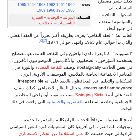
كذلك يشير مصطلح
1965
1964
1963
1962
1961
1960
Years:
الستينيات إلى
1969
1968
1967
1966
التوجهات الثقافية
المواليد
–
الوفيات
–
العمارة
التصنيفات:
والسياسية المعقدة
التأسيسات
–
الانحلالات
في جميع أنحاء
العالم. هذا "العقد الثقافي" يعرف بطريقة أكثر تحرراً عن العقد الفعلي،
[3]
[2]
والذي بدأ حوالي عام 1963 وانتهى حوالي 1974.
"الستينيات"، كما يعرف لدى الباحثين وفي الثقافة العامة، هو مصطلح
يستخدمه المؤرخون، الصحفيون، والأكاديميون الموضوعيون الآخرون؛
في بعض الحالات nostalgically لوصف
الثقافة المضادة
والثورة في
المعايير الاجتماعية الخاصة بالملابس، الموسيقى، الأدوية، الزي،
الشكليات والتعليم. ندد المحافظون بالعقد على أنه irresponsible
excess and flamboyance, وتحلل للنظام الاجتماعي. كذلك وصف
العقد على أنه
Swinging Sixties
بسبب سقوط أو تراخي المحاظير
الاجتماعية وخاصة المتعلقة
بالعنصرية
والجنسانية
التي وقعت في ذلك
الوقت.
أصبح التسعينيات مردافاً للأحداث الراديكالية والمدمرة الجديدة
وتوجهات تلك الفترة. في أفريقيا كان التسعينيات فترة للتغير السياسي
الراديكالي حيث حصلت 32
على استقلالها عن الحكم الاستعماري