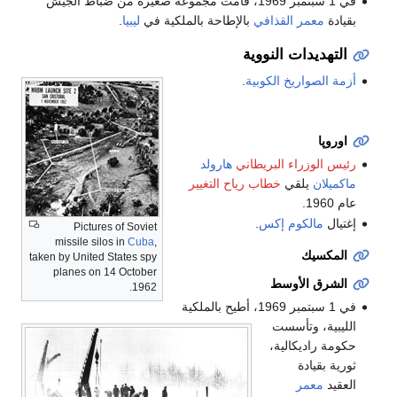
في 1 سبتمبر 1969، قامت مجموعة صغيرة من ضباط الجيش
بقيادة
معمر القذافي
بالإطاحة بالملكية في
ليبيا
.
التهديدات النووية
أزمة الصواريخ الكوبية
.
اوروپا
رئيس الوزراء البريطاني
هارولد
ماكميلان
يلقي
خطاب رياح التغيير
عام 1960.
إغتيال
مالكوم إكس
.
Pictures of Soviet
missile silos in
Cuba
,
المكسيك
taken by United States spy
planes on 14 October
الشرق الأوسط
1962.
في 1 سبتمبر 1969، أطيح بالملكية
الليبية، وتأسست
حكومة راديكالية،
ثورية بقيادة
العقيد
معمر