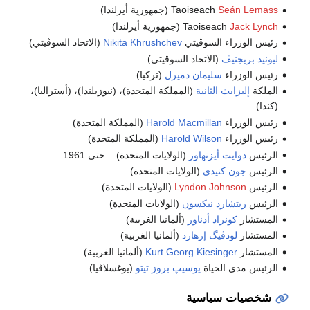
Seán Lemass
Taoiseach
(جمهورية أيرلندا)
Jack Lynch
Taoiseach
(جمهورية أيرلندا)
رئيس الوزراء السوڤيتي
Nikita Khrushchev
(الاتحاد السوڤيتي)
ليونيد بريجنيڤ
(الاتحاد السوڤيتي)
رئيس الوزراء
سليمان دميرل
(تركيا)
الملكة
إليزابث الثانية
(المملكة المتحدة)، (نيوزيلندا)، (أستراليا)،
(كندا)
رئيس الوزراء
Harold Macmillan
(المملكة المتحدة)
رئيس الوزراء
Harold Wilson
(المملكة المتحدة)
الرئيس
دوايت أيزنهاور
(الولايات المتحدة) – حتى 1961
الرئيس
جون كنيدي
(الولايات المتحدة)
الرئيس
Lyndon Johnson
(الولايات المتحدة)
الرئيس
ريتشارد نيكسون
(الولايات المتحدة)
المستشار
كونراد أدناور
(ألمانيا الغربية)
المستشار
لودڤيگ إرهارد
(ألمانيا الغربية)
المستشار
Kurt Georg Kiesinger
(ألمانيا الغربية)
الرئيس مدى الحياة
يوسيپ بروز تيتو
(يوغسلاڤيا)
شخصيات سياسية