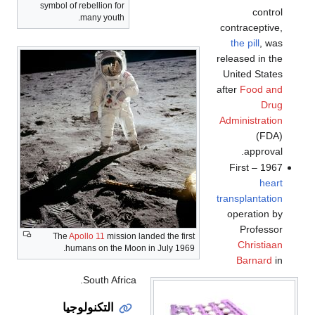
symbol of rebellion for
control
many youth.
contraceptive,
the pill
, was
released in the
United States
after
Food and
Drug
Administration
(FDA)
approval.
1967 – First
heart
transplantation
operation by
Professor
The
Apollo 11
mission landed the first
Christiaan
humans on the Moon in July 1969.
Barnard
in
South Africa.
التكنولوجيا