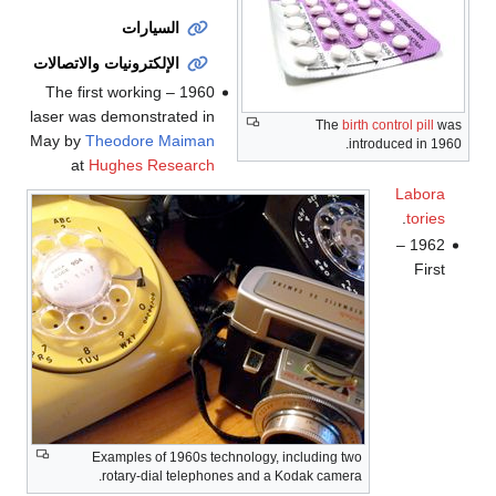
السيارات
الإلكترونيات والاتصالات
1960 – The first working
laser was demonstrated in
The
birth control pill
was
May by
Theodore Maiman
introduced in 1960.
at
Hughes Research
Labora
.
tories
1962 –
First
Examples of 1960s technology, including two
rotary-dial telephones and a Kodak camera.