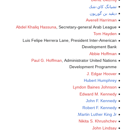
تشيانگ كاي-شك
ديڤيد بن گوريون
Averell Harriman
Abdel Khaliq Hassuna
, Secretary-general Arab League
Tom Hayden
Luis Felipe Herrera Lane, President Inter-American
Development Bank
Abbie Hoffman
Paul G. Hoffman
, Administrator United Nations
Development Programme
J. Edgar Hoover
Hubert Humphrey
Lyndon Baines Johnson
Edward M. Kennedy
John F. Kennedy
Robert F. Kennedy
Martin Luther King Jr.
Nikita S. Khrushchev
John Lindsay