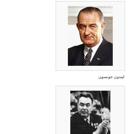
ليندون جونسون