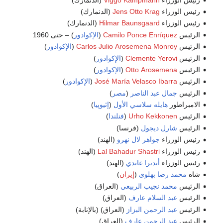
رئيس الوزراء
Jens Otto Krag
(الدنمارك)
رئيس الوزراء
Hilmar Baunsgaard
(الدنمارك)
الرئيس
Camilo Ponce Enríquez
(
الإكوادور
) – حتى 1960
الرئيس
Carlos Julio Arosemena Monroy
(
الإكوادور
)
الرئيس
Clemente Yerovi
(
الإكوادور
)
الرئيس
Otto Arosemena
(
الإكوادور
)
الرئيس
José María Velasco Ibarra
(
الإكوادور
)
الرئيس
جمال عبد الناصر
(
مصر
)
الامبراطور
هايله سلاسي الأول
(
إثيوپيا
)
الرئيس
Urho Kekkonen
(
فنلندا
)
الرئيس
شارل ديجول
(فرنسا)
رئيس الوزراء
جواهر لال نهرو
(الهند)
رئيس الوزراء
Lal Bahadur Shastri
(الهند)
رئيس الوزراء
أنديرا غاندي
(الهند)
شاه
محمد رضا بهلوي
(
إيران
)
الرئيس
محمد نجيب الربيعي
(العراق)
الرئيس
عبد السلام عارف
(العراق)
الرئيس
عبد الرحمن البزاز
(العراق) (بالإنابة)
الرئيس
عبد الرحمن عارف
(العراق)