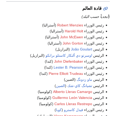
قادة العالم
(أبجدياً حسب البلد)
رئيس الوزراء
Robert Menzies
(أستراليا)
رئيس الوزراء
Harold Holt
(أستراليا)
رئيس الوزراء
John McEwen
(أستراليا)
رئيس الوزراء
John Gorton
(أستراليا)
الرئيس
João Goulart
(البرازيل)
الرئيس
اومبرتو دي ألنكار كاستلو برانكو
(البرازيل)
رئيس الوزراء
John Diefenbaker
(كندا)
رئيس الوزراء
Lester B. Pearson
(كندا)
رئيس الوزراء
Pierre Elliott Trudeau
(كندا)
الرئيس
ماو زدونگ
(الصين)
الرئيس
تشيانگ كاي-شك
(
الصين
)
الرئيس
Alberto Lleras Camargo
(كولومبيا)
الرئيس
Guillermo León Valencia
(كولومبيا)
الرئيس
Carlos Lleras Restrepo
(كولومبيا)
رئيس الوزراء
فيدل كاسترو
(
كوبا
)
رئيس الوزراء
Viggo Kampmann
(الدنمارك)