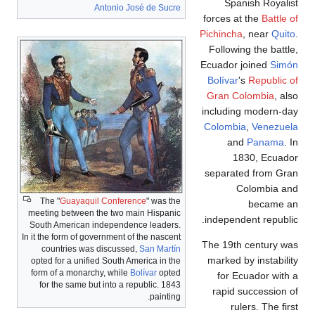
Spanish 
Antonio José de Sucre
forces at the
B
Pichincha
, ne
Following the
Ecuador joine
Bolívar
's
Rep
Gran Colomb
including mod
Colombia
,
Ve
and
Pan
1830, 
separated fr
Colom
The "
Guayaquil Conference
" was the
bec
meeting between the two main Hispanic
independent r
South American independence leaders.
In it the form of government of the nascent
The 19th cent
countries was discussed,
San Martín
marked by ins
opted for a unified South America in the
form of a monarchy, while
Bolívar
opted
for Ecuado
for the same but into a republic. 1843
rapid succe
painting.
rulers. 