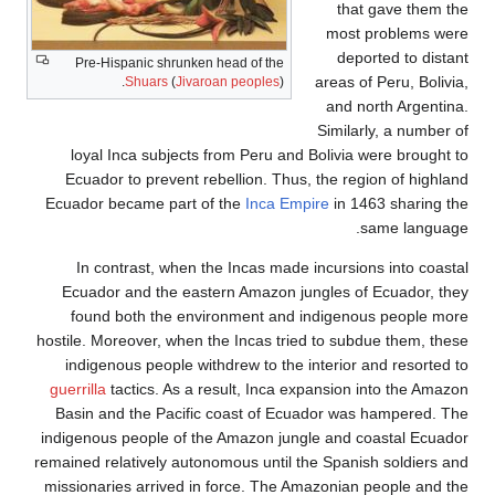
that gave t
most proble
deported to
Pre-Hispanic shrunken head of the
areas of Peru, 
Shuars
(
Jivaroan peoples
).
and north Ar
Similarly, a n
loyal Inca subjects from Peru and Bolivia were br
Ecuador to prevent rebellion. Thus, the region of 
Ecuador became part of the
Inca Empire
in 1463 shar
same la
In contrast, when the Incas made incursions into
Ecuador and the eastern Amazon jungles of Ecuado
found both the environment and indigenous peop
hostile. Moreover, when the Incas tried to subdue the
indigenous people withdrew to the interior and res
guerrilla
tactics. As a result, Inca expansion into th
Basin and the Pacific coast of Ecuador was hamper
indigenous people of the Amazon jungle and coastal 
remained relatively autonomous until the Spanish sold
missionaries arrived in force. The Amazonian people