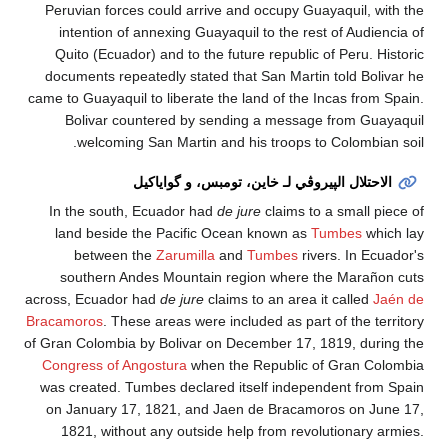
Peruvian forces could arrive and occupy Guayaquil, 
intention of annexing Guayaquil to the rest of Audi
Quito (Ecuador) and to the future republic of Peru. 
documents repeatedly stated that San Martin told Bo
came to Guayaquil to liberate the land of the Incas fro
Bolivar countered by sending a message from Gu
welcoming San Martin and his troops to Colombi
حتلال الپيروڤي لـ خاين، تومبس، و گواياكيل
In the south, Ecuador had
de jure
claims to a small 
land beside the Pacific Ocean known as
Tumbes
wh
between the
Zarumilla
and
Tumbes
rivers. In E
southern Andes Mountain region where the Marañ
across, Ecuador had
de jure
claims to an area it called
Bracamoros
. These areas were included as part of the t
of Gran Colombia by Bolivar on December 17, 1819, dur
Congress of Angostura
when the Republic of Gran C
was created. Tumbes declared itself independent fro
on January 17, 1821, and Jaen de Bracamoros on J
1821, without any outside help from revolutionary