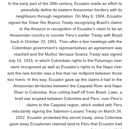
In the early part of the 20th century, Ecuador made an e
peacefully define its eastern Amazonian borders 
neighbours through negotiation. On May 6, 1904, 
signed the Tobar-Rio Branco Treaty recognizing Brazil'
to the Amazon in recognition of Ecuador's claim 
Amazonian country to counter Peru's earlier Treaty wit
back in October 23, 1851. Then after a few meetings 
Colombian government's representatives an agreem
reached and the Muñoz Vernaza-Suarez Treaty was
July 15, 1916, in which Colombian rights to the Putuma
were recognized as well as Ecuador's rights to the Na
and the new border was a line that ran midpoint betwe
two rivers. In this way, Ecuador gave up the claims it ha
Amazonian territories between the Caquetá River a
River to Colombia, thus cutting itself off from Brazil. 
brief war erupted between Colombia and Peru, over
claims to the Caquetá region, which ended w
reluctantly signing the Salomon-Lozano Treaty on Ma
1922. Ecuador protested this secret treaty, since 
gave away Ecuadorian claimed land to Peru that Ecua