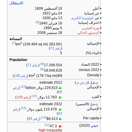
الاستقلال
• أعلن
10 أغسطس 1809
• عن إسپانيا
24 مايو 1822
•
عن
كولومبيا الكبرى
13 مايو 1830
[6]
• اعتراف إسپانيا
16 فبراير 1840
•
ثورة التحرير
5 يونيو 1895
•
الدستور الحالي
28 سبتمبر 2008
المساحة
[7]
2
• الإجمالية
(109.484 sq mi)
283.561 km
(
رقم 73
)
• الماء (%)
5
Population
[8]
• 2022 التعداد
17.289.554
(
رقم 71
)
[9]
• 2022 census
18.048,628
2
• Density
69/km
(178.7/sq mi) (
رقم 148
)
ن.م.إ.
(
ق.ش.م.
)
2022 estimate
[10]
• الإجمالي
▲
229.815 دولار billion
(
رقم
)
68
[10]
• للفرد
▲
12.763 دولار
(
رقم 109
)
ن.م.إ.
(الاسمي)
2022 estimate
[10]
• الإجمالي
▲
115.479 بليون دولار
(
رقم
)
63
[10]
• Per capita
▲
$6,413
(
رقم 95
)
[11]
جيني
(2020)
▲
47.3
high inequality