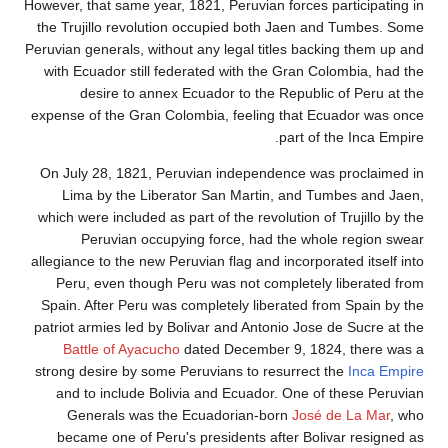
However, that same year, 1821, Peruvian forces particip
the Trujillo revolution occupied both Jaen and Tumb
Peruvian generals, without any legal titles backing the
with Ecuador still federated with the Gran Colombia,
desire to annex Ecuador to the Republic of Per
expense of the Gran Colombia, feeling that Ecuador w
part of the Inca
On July 28, 1821, Peruvian independence was procla
Lima by the Liberator San Martin, and Tumbes an
which were included as part of the revolution of Trujill
Peruvian occupying force, had the whole regio
allegiance to the new Peruvian flag and incorporated its
Peru, even though Peru was not completely liberat
Spain. After Peru was completely liberated from Spai
patriot armies led by Bolivar and Antonio Jose de Sucr
Battle of Ayacucho
dated December 9, 1824, ther
strong desire by some Peruvians to resurrect the
Inca
and to include Bolivia and Ecuador. One of these 
Generals was the Ecuadorian-born
José de La M
became one of Peru's presidents after Bolivar res