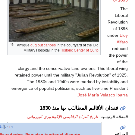
Rev
un
Antique
dug out canoes
in the courtyard of the Old
Military Hospital in the
Historic Center of Quito
th
clergy and the conservative land owners. This libe
retained power until the military "Julian Revolution" 
The 1930s and 1940s were marked by instabil
emergence of populist politicians, such as five-time P
.
José María Velasco
ان الأقاليم المطالـَب بها منذ 1830
الرئيسية:
تاريخ النزاع الإقليمي الإكوادوري الپيروڤي
e
t
v
أظهر
Ecuadorian–Peruvian territorial dispute