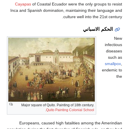
Cayapas
of Coastal Ecuador were the only groups t
Inca and Spanish domination, maintaining their langu
culture well into the 21st 
حكم الاسباني
in
d
sm
end
Major square of Quito. Painting of 18th century.
.
Quito Painting Colonial School
Europeans, caused high fatalities among the Ame