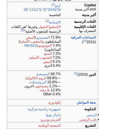
[1]
Capital
كيتو
and أكبر مدينة
00°13′12″S
78°30′43″W
أكبر مدينة
العاصمة
[2]
اللغات الرسمية
الإسپانية
اللغات الإقليمية
الكيتشوا
الشوار
وغيرها "هي اللغات
[3]
المعترف بها
الرسمية للشعوب الأصلية"
الجماعات العرقية
71.9%
المستيزو
(
البيض
[4]
المختلطون
والشعوب الأصلية
)
)
(2010
7.4%
المونتوبيو
(
Mestizo
الساحليون)
7.2%
السود
7.0%
الشعوب الأصلية
6.1%
البيض
0.4% أخرى
[5]
86.7%
المسيحية
الدين
(2020)
—68.8%
الروم الكاثوليك
—16.8%
الپروتستانت
—1.1%
مسيحيون
آخرون
12.9%
بلا ديانة
0.4% Other
صفة المواطن
إكوادوري
الحكومة
جمهورية
رئاسية
مركزية
•
الرئيس
دانيال نوبوا
•
نائب الرئيس
ألفريدو بوريرو
التشريع
الجمعية الوطنية