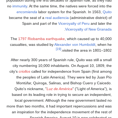
population during the first decades of Spanish rule, as 
no
immunity
. At the same time, the natives were forced 
encomienda
labor system for the Spanish. In 156
became the seat of a
real audiencia
(administrative dist
Spain and part of the
Viceroyalty of Peru
and l
.
Viceroyalty of New 
The
1797 Riobamba earthquake
, which caused up to
casualties, was studied by
Alexander von Humboldt
, 
[19]
visited the area in 18
After nearly 300 years of Spanish rule, Quito was still
city numbering 10,000 inhabitants. On August 10, 1
city's
criollos
called for independence from Spain (firs
the peoples of Latin America). They were led by 
Montúfar, Quiroga, Salinas, and Bishop Cuero y C
Quito's nickname, "
Luz de América
" ("Light of Amer
based on its leading role in trying to secure an inde
local government. Although the new government la
more than two months, it had important repercussions 
an inspiration for the independence movement of the
Spanish America. August 10 is now celebr