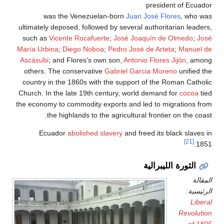
president of 
was the Venezuelan-born
Juan José Flores
, 
ultimately deposed, followed by several authoritarian 
such as
Vicente Rocafuerte
;
José Joaquín de Olme
María Urbina
;
Diego Noboa
;
Pedro José de Arteta
;
Ma
Ascásubi
; and Flores's own son,
Antonio Flores Jijón
others. The conservative
Gabriel Garcia Moreno
uni
country in the 1860s with the support of the Roman 
Church. In the late 19th century, world demand for
co
the economy to commodity exports and led to migratio
the highlands to the agricultural frontier on th
Ecuador
abolished
slavery
and freed its black s
ورة الليبرالية
:
Rev