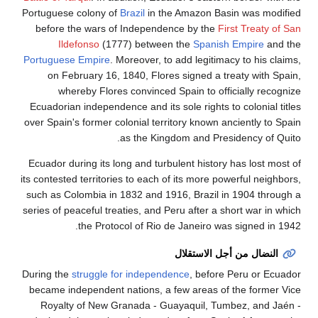
Portuguese colony of
Brazil
in the Amazon Basin was m
before the wars of Independence by the
First Treat
Ildefonso
(1777) between the
Spanish Empire
Portuguese Empire
. Moreover, to add legitimacy to his
on February 16, 1840, Flores signed a treaty wit
whereby Flores convinced Spain to officially r
Ecuadorian independence and its sole rights to colonia
over Spain's former colonial territory known anciently 
as the Kingdom and Presidency o
Ecuador during its long and turbulent history has lost
its contested territories to each of its more powerful ne
such as Colombia in 1832 and 1916, Brazil in 1904 t
series of peaceful treaties, and Peru after a short war 
the Protocol of Rio de Janeiro was signed 
ضال من أجل الاستقلال
During the
struggle for independence
, before Peru or
became independent nations, a few areas of the form
Royalty of New Granada - Guayaquil, Tumbez, and