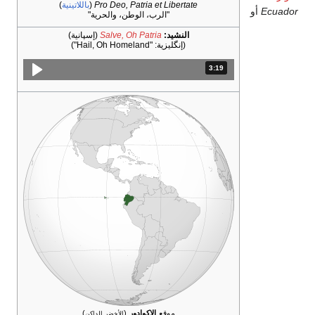
Pro Deo, Patria et Libertate
(
باللاتينية
)
أو
"الرب، الوطن، والحرية"
النشيد:
Salve, Oh Patria
(إسپانية)
(إنگليزية:
"Hail, Oh Homeland"
)
3:19
المدة: دقائق و 19 ثواني.
موقع
الإكوادور
(
)
الأخضر الداكن