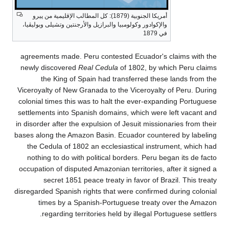
أمريكا الجنوبية (1879): كل المطالب الإقليمية من پيرو
والإكوادور وكولومبيا والبرازيل والأرجنتين وتشيلى وبوليڤيا،
في 1879
agreements made. Peru contested Ecuador's claims w
newly discovered
Real Cedula
of 1802, by which Peru
the King of Spain had transferred these lands 
Viceroyalty of New Granada to the Viceroyalty of Peru
colonial times this was to halt the ever-expanding Po
settlements into Spanish domains, which were left va
in disorder after the expulsion of Jesuit missionaries fr
bases along the Amazon Basin. Ecuador countered by l
the Cedula of 1802 an ecclesiastical instrument, w
nothing to do with political borders. Peru began its 
occupation of disputed Amazonian territories, after it 
secret 1851 peace treaty in favor of Brazil. Thi
disregarded Spanish rights that were confirmed during 
times by a Spanish-Portuguese treaty over the
regarding territories held by illegal Portuguese s