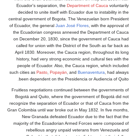
Ecuador's separation, the
Department of Cauca
vol
decided to unite itself with Ecuador due to instabilit
central government of Bogota. The Venezuelan born Pr
of Ecuador, the general
Juan José Flores
, with the app
the Ecuadorian congress annexed the Department o
on December 20, 1830, since the government of Ca
called for union with the District of the South as far
April 1830. Moreover, the Cauca region, throughout 
history, had very strong economic and cultural ties 
people of Ecuador. Also, the Cauca region, which 
such cities as
Pasto
,
Popayán
, and
Buenaventura
, had
been dependent on the Presidencia or Audiencia o
Fruitless negotiations continued between the govern
Bogotá and Quito, where the government of Bogotá 
recognize the separation of Ecuador or that of Cauca 
Gran Colombia until war broke out in May 1832. In five
New Granada defeated Ecuador due to the fact t
majority of the Ecuadorian Armed Forces were comp
rebellious angry unpaid veterans from Venezu