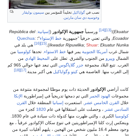
نصب في
گواياكيل
تخليداً للمؤتمر بين
سيمون بوليڤار
وخوسيه دي سان مارتين
.
[14]
[13]
)؛
ورسمياً
جمهورية الإكوادور
(
إسپانية
:
República del
, والتي تعني حرفياً "جمهورية
خط الإستواء
"؛
:
Quechua
[16]
[15]
Ekuatu
:
Shuar
;
Ikwadur Ripuwlika
),
هي بلد في
رب
أمريكا الجنوبية
يمر فيها
خط الاستواء
. تحدها
كولومبيا
من
وپيرو
من الجنوب والشرق. تطل على
المحيط الهادي
من
تبع البلاد مجموعة
جزر گلاپاگوس
التي تبعد عنها حوالي 965 كم
[18]
[17]
ب منها. العاصمة هي
كيتو
وگواياكيل
هي أكبر مدينة.
اضي
الإكوادور
الحديثة ذات يوم موطنًا لمجموعة متنوعة من
ت
الهنود الحمر
التي تم دمجها تدريجياً في إمبراطورية
الإنكا
رن الخامس عشر
. استعمرت
إسبانيا
المنطقة خلال
القرن
 عشر
، وحصلت على استقلالها في عام
1820
كجزء من
الكبرى ، والتي ظهرت منها كدولة ذات سيادة في عام 1830.
رث كلتا الإمبراطوريتين في تنوع سكان الإكوادور عرقياً ، مع
وجود معظم 16.4 مليون شخص من الهجين ، يليهم أقليات كبيرة من
ن والهنود الأمريكيين والأفارقة.
اللغة الإسبانية
هي اللغة