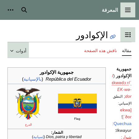
لمعرفة
ة الرئيسية
بحث
أدوات شخصية
الإكوادور
 عرض جدول المحتويات
ناقش هذه الصفحة
أدوات
جمهورية الإكوادور
/
(
República del Ecuador
(
بالإسپانية
)
ɛ
k
طق
Flag
:
Q
الدرع
؛
الشعار:
Dios, patria y libertad
(
إسپانية
)