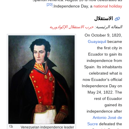
[20]
.
Independence Day, a
national
استقلال
الرئيسية:
حرب الاستقلال الإكوادورية
On October 9
Guayaquil
the firs
Ecuador to 
independen
Spain. Its inh
celebrated
now Ecuador's 
Independence
May 24, 18
rest of
ga
independenc
Antonio 
Sucre
defea
Venezuelan independence leader