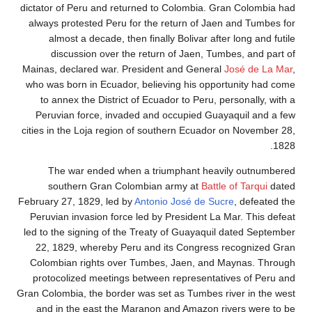
dictator of Peru and returned to Colombia. Gran Colom
always protested Peru for the return of Jaen and Tu
almost a decade, then finally Bolivar after long an
discussion over the return of Jaen, Tumbes, and
Mainas, declared war. President and General
José de 
who was born in Ecuador, believing his opportunity 
to annex the District of Ecuador to Peru, personally
Peruvian force, invaded and occupied Guayaquil an
cities in the Loja region of southern Ecuador on Nove
The war ended when a triumphant heavily outn
southern Gran Colombian army at
Battle of Tarq
February 27, 1829, led by
Antonio José de Sucre
, defe
Peruvian invasion force led by President La Mar. Thi
led to the signing of the Treaty of Guayaquil dated S
22, 1829, whereby Peru and its Congress recogniz
Colombian rights over Tumbes, Jaen, and Maynas. 
protocolized meetings between representatives of P
Gran Colombia, the border was set as Tumbes river in 
and in the east the Maranon and Amazon rivers wer