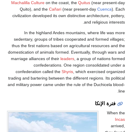
Machalilla Culture
on the coast, the
Quitus
(near pres
Quito), and the
Cañari
(near present-day
Cuenc
civilization developed its own distinctive architecture, 
and religious in
In the highland Andes mountains, where life w
sedentary, groups of tribes cooperated and formed v
thus the first nations based on agricultural resources
domestication of animals formed. Eventually, through 
marriage alliances of their
leaders
, a group of nation
confederations. One region consolidated 
confederation called the
Shyris
, which exercised o
trading and bartering between the different regions. Its p
and military power came under the rule of the Duchicel
ة الإنكا
W