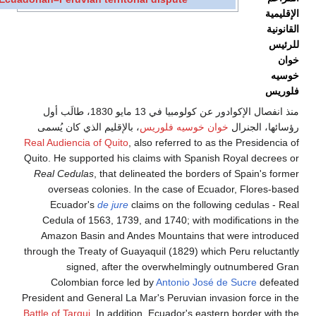
منذ انفصال الإكوادور عن كولومبيا في 13 مايو 1830، طالَب أول
 الجنرال
خوان خوسيه فلوريس
، بالإقليم الذي كان يُسمى
Real Audiencia of Quito
, also referred to as the Presid
Quito. He supported his claims with Spanish Royal de
Real Cedulas
, that delineated the borders of Spain'
overseas colonies. In the case of Ecuador, Flor
Ecuador's
de jure
claims on the following cedula
Cedula of 1563, 1739, and 1740; with modification
Amazon Basin and Andes Mountains that were int
through the Treaty of Guayaquil (1829) which Peru rel
signed, after the overwhelmingly outnumber
Colombian force led by
Antonio José de Sucre
d
President and General La Mar's Peruvian invasion forc
Battle of Tarqui
. In addition, Ecuador's eastern border 