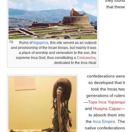
the
th
Ruins of
Ingapirca
, this site served as an outpost
and provisioning of the Incan troops, but mainly it was
a place of worship and veneration to the sun, the
supreme Inca God, thus constituting a
Coricancha
,
dedicated to the Inca ritual.
confederatio
so developed
took the I
generations o
—
Topa Inca Y
and
Huayna 
to absorb t
the
Inca Empi
native confed