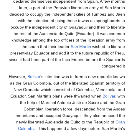
declared themselves independent from Spain. A few
later, a part of the Peruvian liberation army of Sa
decided to occupy the independent cities of Tumbez a
with the intention of using these towns as springb
occupy the independent city of Guayaquil and then to 
the rest of the Audiencia de Quito (Ecuador). It wa
knowledge among the top officers of the liberation a
the south that their leader
San Martin
wished to 
present-day Ecuador and add it to the future republic 
since it had been part of the Inca Empire before the S
conqu
However,
Bolívar
's intention was to form a new republ
as the Gran Colombia, out of the liberated Spanish terr
New Granada which consisted of Colombia, Venezue
Ecuador. San Martin's plans were thwarted when
Bolí
the help of Marshal Antonio José de Sucre and t
Colombian liberation force, descended from th
mountains and occupied Guayaquil; they also anne
newly liberated Audiencia de Quito to the Republic
Colombia
. This happened a few days before San M