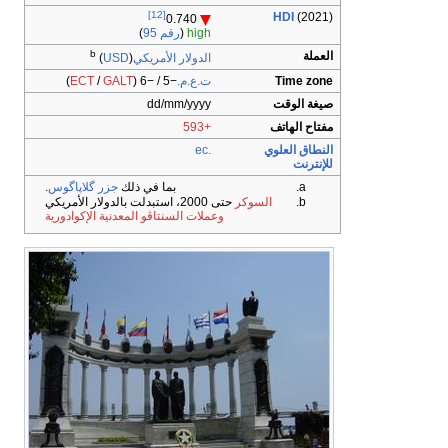
[12]
HDI
(2021)
0.740
high
(
رقم 95
)
b
العملة
الدولار الأمريكي
)
USD
(
Time zone
ت.ع.م.
−5 / −6
(
GALT
/
ECT
)
صيغة الوقت
dd/mm/yyyy
مفتاح الهاتف
+593
النطاق العلوي
.ec
للإنترنت
بما في ذلك
جزر گلاپاگوس
.
السوكر
حتى 2000، استبدلت بالدولار الأمريكي
وعملات السنتاڤو المعدنية الإكوادورية