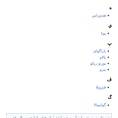
ه
هندوراس
ي
يوتا
پ
پاراگواي
پالاو
پورتو ريكو
پيرو
ڤ
ڤنزويلا
گ
گواتيمالا
تصنيفات
:
مستعمرات أوروپية سابقة
تاريخ إسپانيا حسب الموقع