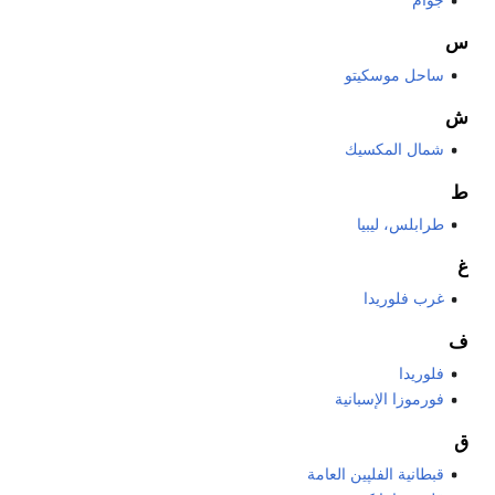
جوام
س
ساحل موسكيتو
ش
شمال المكسيك
ط
طرابلس، ليبيا
غ
غرب فلوريدا
ف
فلوريدا
فورموزا الإسبانية
ق
قبطانية الفلپين العامة