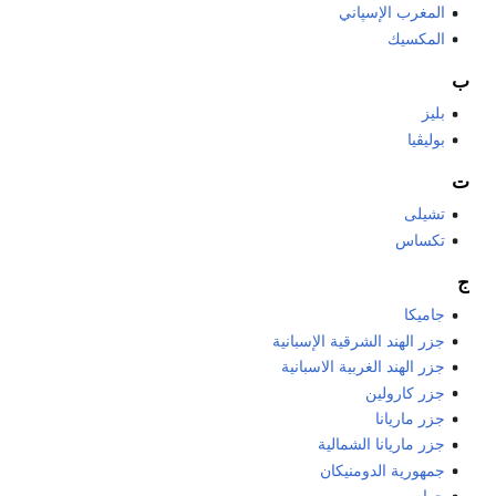
المغرب الإسپاني
المكسيك
ب
بليز
بوليڤيا
ت
تشيلى
تكساس
ج
جاميكا
جزر الهند الشرقية الإسبانية
جزر الهند الغربية الاسبانية
جزر كارولين
جزر ماريانا
جزر ماريانا الشمالية
جمهورية الدومنيكان