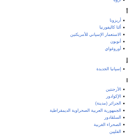
أ
أريزونا
ألتا كاليفورنيا
الاستعمار الإسپاني للأمريكتين
أنوبون
أوروغواي
إ
إسپانيا الجديدة
ا
الأرجنتين
الإكوادور
الجزائر (مدينة)
الجمهورية العربية الصحراوية الديمقراطية
السلڤادور
الصحراء الغربية
الفلپين