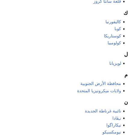
قلعة سانتا كروز
ك
كاليفورنيا
كوبا
كوستاريكا
كولومبيا
ل
لويزيانا
م
محافظة الأرض الجنوبية
ولايات ميكرونيزيا المتحدة
ن
نائبية غرناطة الجديدة
نـِڤادا
نيكاراگوا
نيومكسيكو