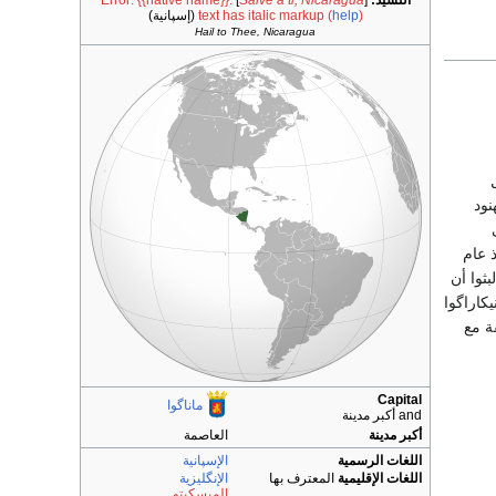
النشيد:
[
Salve a ti, Nicaragua
]
Error: {{native name}}:
)
help
text has italic markup (
(إسپانية)
Hail to Thee, Nicaragua
نود
 منذ عام
بثوا أن
كاراگوا
ة مع
Capital
ماناگوا
and أكبر مدينة
أكبر مدينة
العاصمة
اللغات الرسمية
الإسپانية
اللغات الإقليمية
المعترف بها
الإنگليزية
الميسكيتو