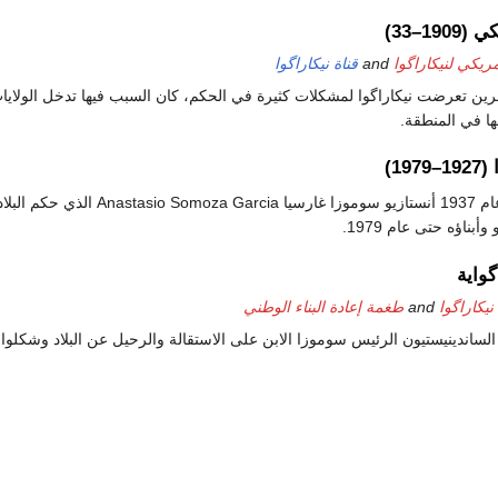
19–33)
مريكي لنيكاراگوا
and
قناة نيكاراگوا
شرين تعرضت نيكاراگوا لمشكلات كثيرة في الحكم، كان السبب فيها تدخل الولايا
ها في المنطقة.
19)
وصل إلى الحكم في عام 1937 أنستازيو سوموزا غارسيا asio Somoza Garcia
أبناؤه حتى عام 1979.
گواية
نيكاراگوا
and
طغمة إعادة البناء الوطني
 الثوار الساندينيستيون الرئيس سوموزا الابن على الاستقالة والرحيل عن البلاد وشكلو