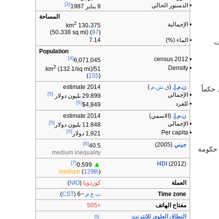
[3]
•
الدستور الحالي
9 يناير 1987
المساحة
2
• الإجمالية
130،375 km
(50،338 sq mi) (
97
)
• الماء (%)
7.14
ت
Population
[4]
• 2012 census
6,071,045
2
• Density
(132.1/sq mi)
51/km
(
155
)
ن.م.إ.
(
ق.ش.م.
)
2014 estimate
Anast الذي حكم البلاد حكماً
[5]
• الإجمالي
29.899 بليون دولار
[5]
• للفرد
$4,849
ن.م.إ.
(الاسمي)
2014 estimate
[5]
• الإجمالي
11.848 بليون دولار
[5]
• Per capita
1,921 دولار
[6]
جيني
(2005)
40.5
ا حكومة
medium inequality
[7]
HDI
(2012)
▲
0.599
medium
(
129th
)
العملة
كوردوبا
(
NIO
)
Time zone
ت.ع.م.
−6
(
CST
)
مفتاح الهاتف
+505
النطاق العلوي للإنترنت
.ni