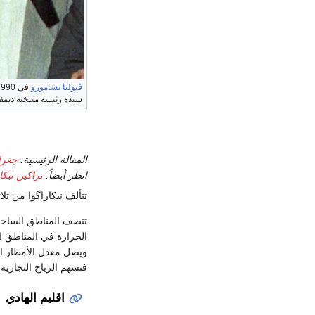
ڤيولتا تشامورو
سيدة رئيسة منتخبة ديمقر
المقالة الرئيسية:
جغراف
انظر أيضاً:
براكين نيكا
تتألف نيكاراگوا من ثلا
فتسهم الرياح التجارية في ه
اقليم الهادي