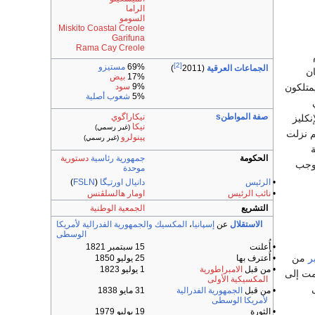
الراما
السومو
Miskito Coastal Creole
Garifuna
Rama Cay Creole
[2]
69%
مستيزو
الجماعات العرقية
(2011
)
ان
17%
بيض
9%
سود
يمتلكون
5%
شعوب أصلية
صفة المواطنs
نيكاراگوي
نكليز
نيكا
(غير رسمي)
م نزلت
پينولرو
(غير رسمي)
الحكومة
جمهورية رئاسية
دستورية
موجب
موحدة
•
الرئيس
دانيال اورتـِگا
(
FSLN
)
•
نائب الرئيس
اومار هالسلڤنس
التشريع
الجمعية الوطنية
الاستقلال
عن
إسپانيا
،
المكسيك
والجمهورية الفدرالية لأمريكا
الوسطى
• أُعلنت
15 سبتمبر 1821
من
• أُعترف بها
25 يوليو 1850
• من قبل
الامبراطورية
1 يوليو 1823
كسيكية، لكنها انفصلت عنها عام 1823، وانضمت إلى
المكسيكية الأولى
• من قبل
الجمهورية الفدرالية
31 مايو 1838
لأمريكا الوسطى
• الثورة
19 يوليو 1979