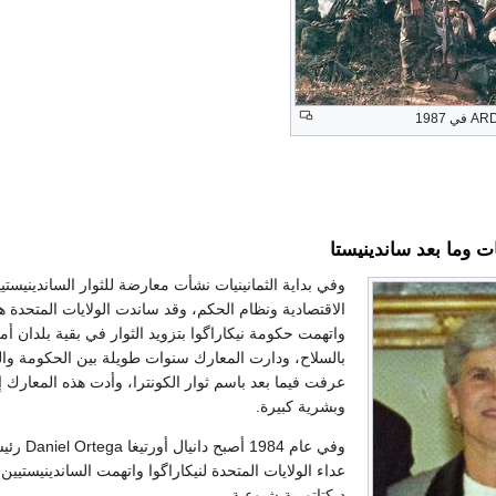
 1987
ات وما بعد ساندينيستا
وفي بداية الثمانينيات نشأت معارضة للثوار الساندينيست
الاقتصادية ونظام الحكم، وقد ساندت الولايات المتحدة 
واتهمت حكومة نيكاراگوا بتزويد الثوار في بقية بلدان أ
بالسلاح، ودارت المعارك سنوات طويلة بين الحكومة وال
عرفت فيما بعد باسم ثوار الكونترا، وأدت هذه المعارك 
وبشرية كبيرة.
وفي عام 1984 أ
عداء الولايات المتحدة لنيكاراگوا واتهمت الساندينيستيين ب
ديكتاتورية شيوعية.