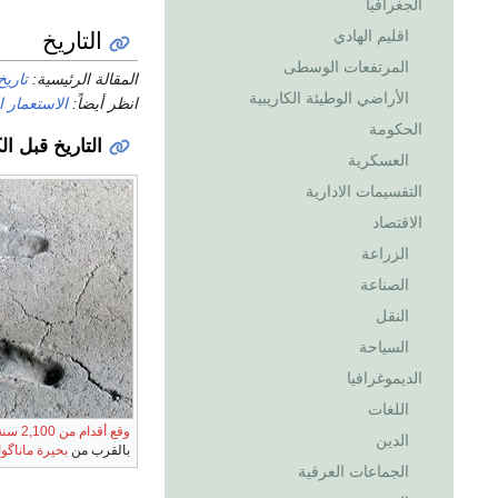
الجغرافيا
التاريخ
اقليم الهادي
المرتفعات الوسطى
المقالة الرئيسية:
تاريخ
الأراضي الوطيئة الكاريبية
انظر أيضاً:
الاستعمار ا
الحكومة
التاريخ قبل ا
العسكرية
التقسيمات الادارية
الاقتصاد
الزراعة
الصناعة
النقل
السياحة
الديموغرافيا
اللغات
وقع أقدام من 2,100 سنة
الدين
بالقرب من
بحيرة ماناگوا
الجماعات العرقية