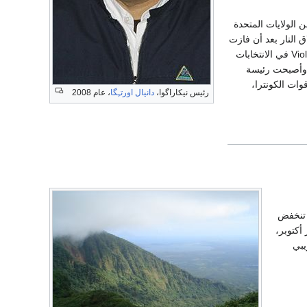
ن الولايات المتحدة
Violeta Barrios de Chamorro في الانتخابات
 وأصبحت رئيسة
 حُلت قوات الكونترا،
رئيس نيكاراگوا،
دانيال اورتـِگا
، عام 2008
 الحرارة فيه نحو 25 ْم، في حين تنخفض
تى شهر أكتوبر،
اريبي