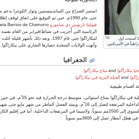
استمر الصراع بين الساندينيستيين وثوار الكونترا بدعم م
حتى عام 1990م، حين تم التوقيع على اتفاق لوقف إطلاق النار بعد أن فازت
فيوليتا باريوس دي شامورو
الرئاسية التي أُجريت في شباط/فبراير من العام نفسه
لنيكاراگوا حتى عام 1997، وبعد ذلك بأشهر قليلة
في 1990 أصبحت أول
اطياً في الأمريكتين.
وأنهت الولايات المتحدة حصارها التجاري على نيكاراگوا.
الجغرافيا
يا نيكاراگوا
and
مناخ نيكاراگوا
راگوا
and
الحياة البرية في نيكاراگوا
ثة أقسام طبيعية:
تتصف المناطق الساحلية في نيكاراگوا بمناخ استوائي، متوسط درجة
الحرارة في المناطق الداخلية المرتفعة لتصل إلى 16 ْم، ويمتد الفصل الماطر من شهر مايو ح
ويصل معدل الأمطار السنوي إلى 2500مم سنوياً، ولاسيما في المرتفعات الداخلية، أما في إقليم الك
طل أمطار تصل إلى 3800مم سنوياً.