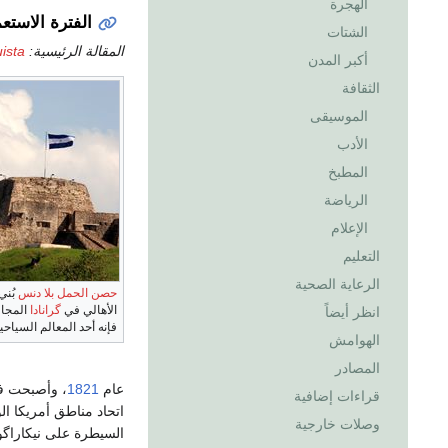
الهجرة
الفترة الاستعم
الشتات
المقالة الرئيسية:
ista
أكبر المدن
الثقافة
الموسيقى
الأدب
المطبخ
الرياضة
الإعلام
التعليم
الرعاية الصحية
حصن الحمل بلا دنس
الأهالي في
گرانادا
المجا
انظر أيضاً
فإنه أحد المعالم السياحية
الهوامش
المصادر
عام
1821
قراءات إضافية
اتحاد مناطق أمريكا الوسطى الذي
وصلات خارجية
السيطرة على نيكاراگوا،