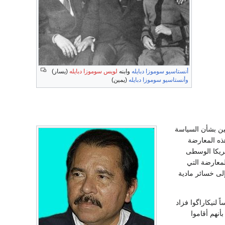
أنستاسيو سوموزا دبايله
وابنه
لويس سوموزا دبايله
(يسار)
وأنستاسيو سوموزا دبايله
(يمين)
يين بشأن السياسة
هذه المعارضة
مريكا الوسطى
معارضة التي
إلى خسائر مادية
صبح دانيال أورتيغا Daniel Ortega رئيساً لنيكاراگوا فزاد
أنهم أقاموا