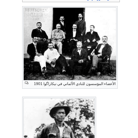
الأعضاء المؤسسون للنادي الألماني في نيكاراگوا 1901