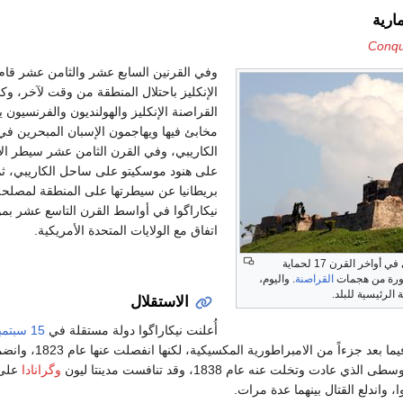
ارية
Conqu
وفي القرنين السابع عشر والثامن عشر قام
الإنكليز باحتلال المنطقة من وقت لآخر، وك
القراصنة الإنكليز والهولنديون والفرنسيون 
مخابئ فيها ويهاجمون الإسبان المبحرين في
الكاريبي، وفي القرن الثامن عشر سيطر الإ
على هنود موسكيتو على ساحل الكاريبي، ث
بريطانيا عن سيطرتها على المنطقة لمصلحة
نيكاراگوا في أواسط القرن التاسع عشر ب
اتفاق مع الولايات المتحدة الأمريكية.
بُني في أواخر القرن 17 لحماية
ورة من هجمات
القراصنة
. واليوم،
 الرئيسية للبلد.
الاستقلال
أُعلنت نيكاراگوا دولة مستقلة في
15 سبتمبر
، وأصبحت فيما بعد جزءاً من الامبراطورية الم
 عادت وتخلت عنه عام 1838، وقد تنافست مدينتا ليون
وگرانادا
على
 واندلع القتال بينهما عدة مرات.