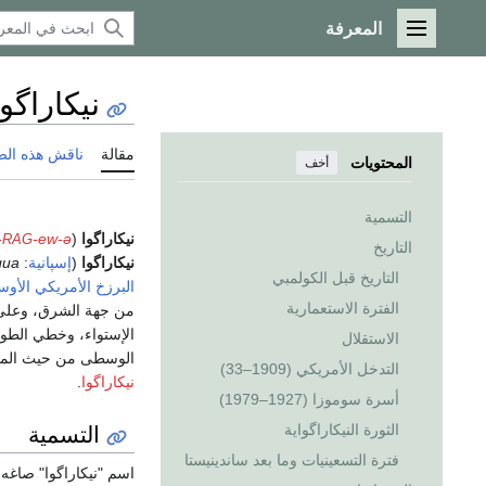
المعرفة
القائمة الرئيسية
نيكاراگوا
مقالة
ناقش هذه ال
المحتويات
أخف
التسمية
نيكاراگوا
(AmE
-ew-ə
-
RAG
التاريخ
نيكاراگوا
(
إسپانية
:
gua
التاريخ قبل الكولمبي
البرزخ
الأمريكي الأو
الفترة الاستعمارية
الاستقلال
الوسطى من حيث المساح
التدخل الأمريكي (1909–33)
نيكاراگوا
.
أسرة سوموزا (1927–1979)
التسمية
الثورة النيكاراگواية
فترة التسعينيات وما بعد ساندينيستا
اسم "نيكاراگوا" صاغه