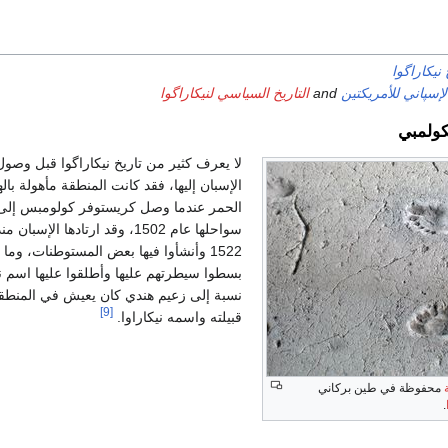
 نيكاراگوا
لإسپاني للأمريكتين
and
التاريخ السياسي لنيكاراگوا
لكولمبي
لا يعرف كثير من تاريخ نيكاراگوا قبل وصول
الإسبان إليها، فقد كانت المنطقة مأهولة باله
الحمر عندما وصل كريستوفر كولومبس إلى
سواحلها عام 1502، وقد ارتادها الإسبان
1522 وأنشأوا فيها بعض المستوطنات، وما ل
بسطوا سيطرتهم عليها وأطلقوا عليها اسم ني
نسبة إلى زعيم هندي كان يعيش في المنطق
[9]
قبيلته واسمه نيكاراوا.
محفوظة في طين بركاني
.