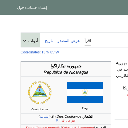
إنشاء حساب
دخول
اقرأ
عرض المصدر
تاريخ
أدوات
Coordinates
:
13°N 85°W
مهورية
جمهورية نيكاراگوا
بلد في
República de Nicaragua
كاريبي
ر دول أمريكا
Flag
Coat of arms
الشعار:
En Dios Confiamos
(
إسپانية
)
[1]
"
نثق في الله
"