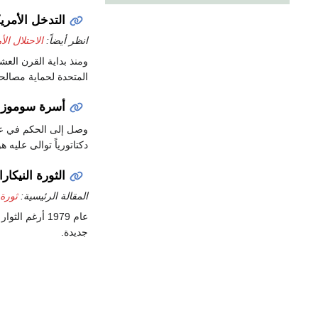
التدخل الأمريكي (09
انظر أيضاً:
الاحتلال الأ
ومنذ بداية القرن الع
المتحدة لحماية مصالح
أسرة سوموزا (1927–79
دكتاتورياً توالى عليه هو و
الثورة النيكارا
المقالة الرئيسية:
ثورة 
عام 1979 أرغم
جديدة.