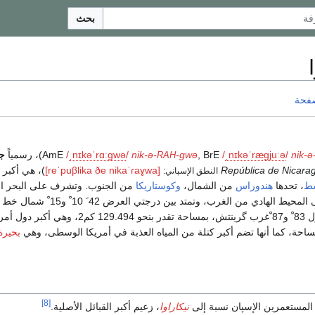
بحث
صفحة
nik-ə
/
ə
uː
j
ɡ
æ
r
ˈ
ə
k
ɪ
n
ˌ
/
, BrE
-gwə
nik-ə-
/
ə
w
ɡ
ɑː
r
ˈ
ə
k
ɪ
n
ˌ
/
)، رسمياً
ج
RAH
República de Nicara
[reˈpuβlika ðe nikaˈɾaɣwa]
)، هي أكبر 
النطق الإسپاني:
سط
، تحدها
هندوراس
من الشمال،
وكوستاريكا
من الجنوب. وتشرف على البحر ال
من جهة الشرق، وعلى المحيط الهادي من الغرب، وتمتد بين درجتي العرض 42 َ 10 ْ و15 ْ شمال خط
الإستواء، وخطي الطول 83 ْ و87 ْغرب گرينتش، بمساحة تقدر بنحو 129.494 كم2، وهي أكب
ة، كما أنها تضم أكبر كتلة من المياه العذبة في أمريكا الوسطى، وهي
بحيرة
[8]
 المستعمرين الإسپان نسبة إلى
نيكاراوا
، زعيم أكبر القبائل الأصلية.