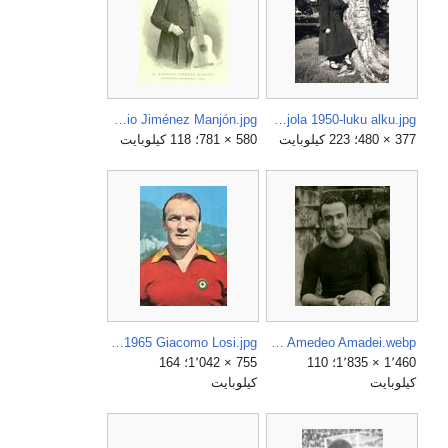
Antonio Jiménez Manjón.jpg
Anja Pohjola 1950-luku alku.jpg
377 × 480؛ 223 كيلوبايت
580 × 781؛ 118 كيلوبايت
AS Roma 1964-1965 Giacomo Losi.jpg
AS Roma 1940s Amedeo Amadei.webp
1٬460 × 1٬835؛ 110
755 × 1٬042؛ 164
كيلوبايت
كيلوبايت