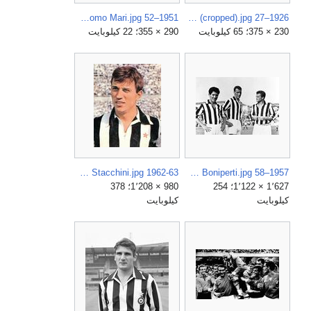
1951–52 Juventus Football Club - Giacomo Mari.jpg
1926–27 Divisione Nazionale - Bologna v Juventus (final round) - Schiavio, Rosetta and Allemandi (cropped).jpg
230 × 375؛ 65 كيلوبايت
290 × 355؛ 22 كيلوبايت
1962-63 Juventus FC - Gino Stacchini.jpg
1957–58 Juventus FC - Sívori, Charles and Boniperti.jpg
1٬627 × 1٬122؛ 254
980 × 1٬208؛ 378
كيلوبايت
كيلوبايت