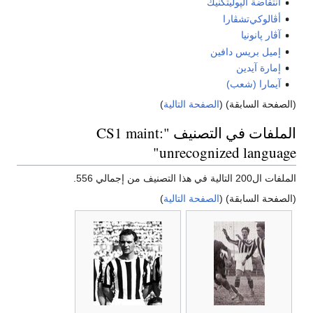
انتفاضة الپوليتكنيك
أڤالوكي‌تشڤارا
آڤار پانونيا
إميل بريس دافين
إمارة آيدين
آيمارا (شعب)
(الصفحة السابقة) (
الصفحة التالية
)
الملفات في التصنيف "CS1 maint:
unrecognized language"
الملفات ال200 التالية في هذا التصنيف من إجمالي 556.
(الصفحة السابقة) (
الصفحة التالية
)