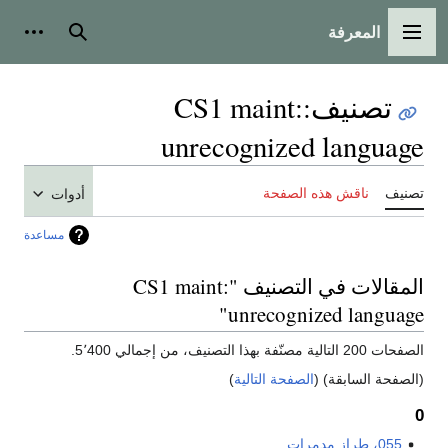
المعرفة
القائمة الرئيسية
بحث
أدوات
تصنيف
:
CS1 maint:
unrecognized language
تصنيف
ناقش هذه الصفحة
أدوات
مساعدة
المقالات في التصنيف "CS1 maint:
unrecognized language"
الصفحات 200 التالية مصنّفة بهذا التصنيف، من إجمالي 5٬400.
(الصفحة السابقة) (
الصفحة التالية
)
0
055، طراز مدمرات