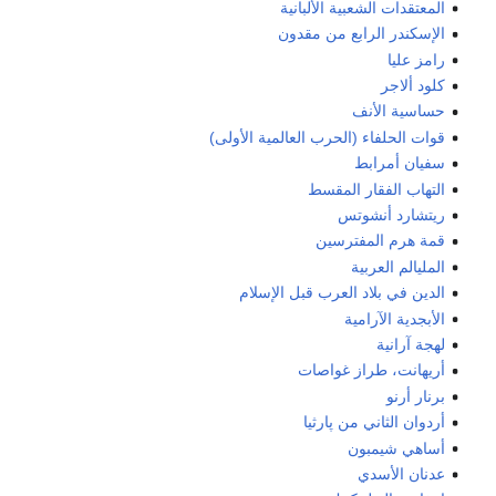
المعتقدات الشعبية الألبانية
الإسكندر الرابع من مقدون
رامز عليا
كلود ألاجر
حساسية الأنف
قوات الحلفاء (الحرب العالمية الأولى)
سفيان أمرابط
التهاب الفقار المقسط
ريتشارد أنشوتس
قمة هرم المفترسين
المليالم العربية
الدين في بلاد العرب قبل الإسلام
الأبجدية الآرامية
لهجة آرانية
أريهانت، طراز غواصات
برنار أرنو
أردوان الثاني من پارثيا
أساهي شيمبون
عدنان الأسدي