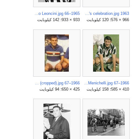
1965–66 Juventus FC - Gianfranco Leoncini.jpg
1963 Mediterranean Games, football tournament - Italy's celebration.jpg
966 × 576؛ 120 كيلوبايت
933 × 933؛ 142 كيلوبايت
1966–67 Unione Calcio Sampdoria - Mario Frustalupi (cropped).jpg
1966–67 Juventus FC - Giampaolo Menichelli.jpg
410 × 585؛ 158 كيلوبايت
425 × 650؛ 94 كيلوبايت