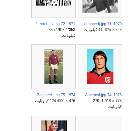
1971–72 Serie A - Juventus v Inter Milan - Causio's hat-trick.jpg
1970–71 Serie A - AS Roma v SS Lazio - Stefano Pellegrini (cropped).jpg
625 × 625؛ 41 كيلوبايت
1٬353 × 779؛ 253
كيلوبايت
1974–75 AC Torino - Renato Zaccarelli.jpg
1973–74 Cagliari Calcio - Enrico Albertosi.jpg
775 × 1٬018؛ 279
476 × 900؛ 124 كيلوبايت
كيلوبايت