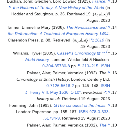
Buchan, John; Gleichen, Lord Edward (1923).
France;
^
the Nations of To-day: A New History of the World
(in
الإنجليزية). Hodder and Stoughton. p. 36
19
. Retrieved
.
August
2023
Tanner, Emmeline Mary (1908).
The Renaissance and
^
the Reformation: A Textbook of European History 1494-
(in الإنجليزية). Clarendon Press. p. 88
1610
. Retrieved
.
19 August
2023
أ
ب
Williams, Hywel (2005).
Cassell's Chronology of
^
World History
. London: Weidenfeld & Nicolson.
.
0-304-35730-8
pp.
210–215
.
ISBN
Palmer, Alan; Palmer, Veronica (1992).
The
^
Chronology of British History
. London: Century Ltd.
.
0-7126-5616-2
pp. 145–148.
ISBN
.
www.british-
"Henry VIII: May 1536, 1-10"
^
.
history.ac.uk
. Retrieved
19 August
2023
Hemming, John (1993).
The conquest of the Incas
.
^
London: Papermac. pp. 185–187.
ISBN
978-0-333-
.
51794-9
. Retrieved
19 August
2023
Palmer, Alan; Palmer, Veronica (1992).
The
^