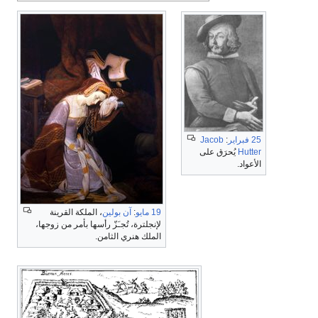
25 فبراير
:
Jacob
Hutter
يُحرَق على
الأعواد.
19 مايو
:
آن بولين
، الملكة القرينة
لإنجلترة، تُجـَزّ رأسها بأمر من زوجها،
الملك هنري الثامن.