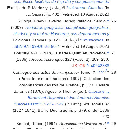
estadístico-histórico de España y sus posesiones de
ultramar: Gua-Juz
(in الإسبانية). Est. tip. de P. Madoz y
.
L. Sagasti. p. 402
. Retrieved
19 August
2023
Zúniga, Fredy Oswaldo Flores; Palacios, Sergio
^
(2009).
Honduras geográfica: compilación geográfica,
histórica y actual de Honduras, sus departamentos y
(in الإسبانية). Ediciones Ramsés. p. 120.
municipios
.
ISBN
978-99926-25-50-7
. Retrieved
19 August
2023
Bourrilly, V.-L. (1918). "Charles-Quint en Provence
^
(1536)".
Revue Historique
.
127
(Fasc. 2): 209–280.
.
JSTOR
40942336
أ
ب
ت
Catalogue des actes de François Ier
Tome IX
^
(Paris: Imprimerie nationale 1907) [Collection des
ordonnances des rois de France], p. 127.
Cesare
Baronius (1878). Agostino Theiner (ed.).
Caesaris ...
Baronii od Raynaldi et Jac. Laderchi Annales
ecclesiastici: 1527 - 1541
(in Latin). Vol. Tomus 32
(1527-1541). Bar-le-Duc: Guerin. p. 379, under 1536
§20.
Knecht, Robert (1994).
Renaissance Warrior and
^