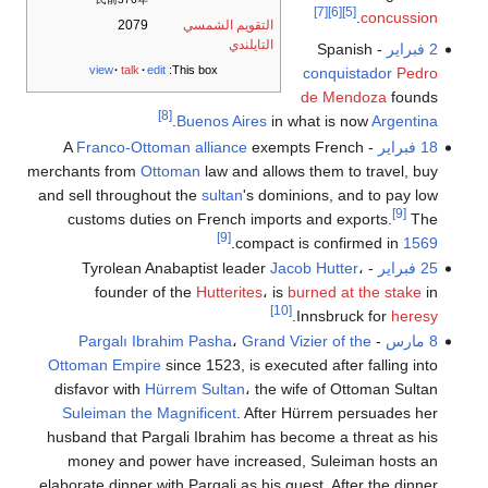
[7]
[6]
[5]
.
concussion
التقويم الشمسي
2079
التايلندي
2 فبراير
- Spanish
view
talk
edit
This box:
conquistador
Pedro
de Mendoza
founds
[8]
.
Buenos Aires
in what is now
Argentina
18 فبراير
- A
exempts French
Franco-Ottoman alliance
merchants from
Ottoman
law and allows them to travel, buy
and sell throughout the
sultan
's dominions, and to pay low
[9]
customs duties on French imports and exports.
The
[9]
.
compact is confirmed in
1569
25 فبراير
- Tyrolean Anabaptist leader
،
Jacob Hutter
founder of the
Hutterites
، is
burned at the stake
in
[10]
.
Innsbruck for
heresy
8 مارس
-
Grand Vizier of the
،
Pargalı Ibrahim Pasha
Ottoman Empire
since 1523, is executed after falling into
disfavor with
Hürrem Sultan
، the wife of Ottoman Sultan
Suleiman the Magnificent
. After Hürrem persuades her
husband that Pargali Ibrahim has become a threat as his
money and power have increased, Suleiman hosts an
elaborate dinner with Pargali as his guest. After the dinner