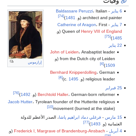
وفيات
6 يناير
-
، Italian
Baldassare Peruzzi
[74]
architect and painter (و.
1481
)
7 يناير
-
، First
Catherine of Aragon
Henry VIII of England
Queen of
(و.
[75]
)
1485
22 يناير
John of Leiden
، Anabaptist leader
from the Dutch city of Leiden (و.
إرازموس
[4]
)
1509
Bernhard Knipperdolling
، German
[4]
religious leader (و. c.
1495
)
25 فبراير
[76]
، German-born reformer (و.
Berchtold Haller
1492
)
Jacob Hutter
، Tyrolean founder of the Hutterite religious
[10]
movement (burned at the stake)
15 مارس
-
فرغلي دماد ابراهيم پاشا
، الصدر الأعظم للدولة
[77]
العثمانية (و.
1493
)
4 أبريل
-
Frederick I, Margrave of Brandenburg-Ansbach
(و.
[78]