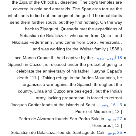
the Zipa of the Chibcha , deserted. The city's temples are
covered in gold and emeralds. The Spaniards torture the
inhabitants to find out the origin of the gold. The inhabitants
send them further south, but they find nothing. On the way
back to Zipaquirá, Quesada met the expeditions of
Sebastián de Belalcázar , who came from Quito , and
Nikolaus Federmann , who came from Coro , Venezuela ,
and was working for the Welser family ( 1538 ).
18 أبريل
،
پيرو
- Inca Manco Capac II , held captive by the
Spanish in Cuzco , is released under the pretext of going to
celebrate the anniversary of his father Huayna Capac's
death [ 11 ] . Taking refuge in the Andes Mountains, he
organizes a war against the Spanish throughout the
country. Lima and Cuzco are besieged , but the Indian
army, lacking preparation, is forced to retreat.
3
-
16 يونيو
- Jacques Cartier lands at the islands of Saint -
Pierre-et-Miquelon [ 12 ] .
27 يونيو
- Pedro de Alvarado founds San Pedro Sula in
Honduras [ 13 ] .
25 يوليو
- Sebastián de Belalcázar founds Santiago de Cali