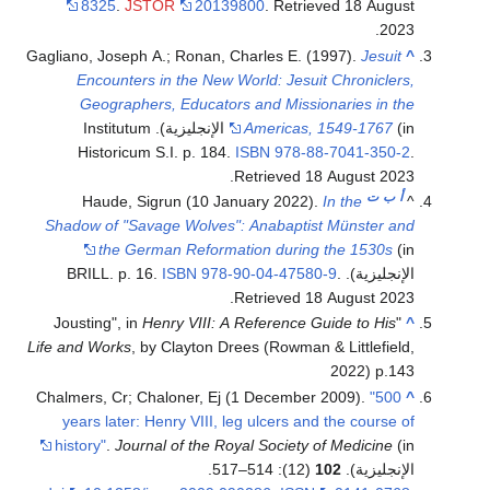
8325
.
JSTOR
20139800
. Retrieved
18 August
.
2023
Gagliano, Joseph A.; Ronan, Charles E. (1997).
Jesuit
^
Encounters in the New World: Jesuit Chroniclers,
Geographers, Educators and Missionaries in the
Americas, 1549-1767
(in الإنجليزية). Institutum
Historicum S.I. p. 184.
ISBN
978-88-7041-350-2
.
.
Retrieved
18 August
2023
أ
ب
ت
Haude, Sigrun (10 January 2022).
In the
^
Shadow of "Savage Wolves": Anabaptist Münster and
the German Reformation during the 1530s
(in
الإنجليزية). BRILL. p. 16.
.
978-90-04-47580-9
ISBN
.
Retrieved
18 August
2023
Henry VIII: A Reference Guide to His
"Jousting", in
^
Life and Works
, by Clayton Drees (Rowman & Littlefield,
2022) p.143
Chalmers, Cr; Chaloner, Ej (1 December 2009).
"500
^
years later: Henry VIII, leg ulcers and the course of
history"
.
Journal of the Royal Society of Medicine
(in
الإنجليزية).
102
(12): 514–517.