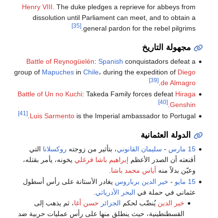
Henry VIII
. The duke pledges a reprieve for abbeys from
dissolution until Parliament can meet, and to obtain a
[35]
general pardon for the rebel pilgrims.
مجهولة التاريخ
Battle of Reynogüelén
:
Spanish
conquistadors defeat a
group of
Mapuches
in
Chile
، during the expedition of
Diego
[39]
.
de Almagro
Battle of Un no Kuchi
: Takeda Family forces defeat
Hiraga
[40]
.
Genshin
[41]
Luis Sarmento
is the Imperial ambassador to Portugal.
الدولة العثمانية
15 مارس
-
سليمان القانوني
، بتأثير من زوجته
روكسلانا
التي
أقنعته أن الصدر الأعظم
إبراهيم باشا فرغلي
يخونه، يأمر بقتله،
وعيّن بدلاً منه
أياس محمد باشا
.
15 مايو
-
خير الدين برباروس
يغادر الأستانة على رأس أسطول
عثماني في حملة في
البحر الأدرياتي
.
خير الدين
يُنصِّب لحكم
الجزائر
حسن أغا
، ثم يذهب إلى
القسطنطينية، حيث ينطلق منها على رأس عمليات حربية ضد