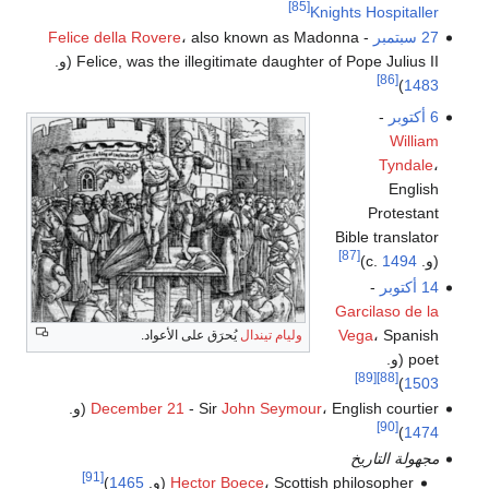
[85]
Knights Hospitaller
27 سبتمبر
-
، also known as Madonna
Felice della Rovere
Felice, was the illegitimate daughter of Pope Julius II (و.
[86]
)
1483
6 أكتوبر
-
William
Tyndale
،
English
Protestant
Bible translator
[87]
(و. c.
1494
)
14 أكتوبر
-
Garcilaso de la
Vega
، Spanish
وليام تيندال
يُحرَق على الأعواد.
poet (و.
[89]
[88]
)
1503
، English courtier (و.
John Seymour
- Sir
December 21
[90]
)
1474
مجهولة التاريخ
[91]
، Scottish philosopher (و.
Hector Boece
1465
)