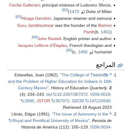
Cecilia Gallerani
، principal mistress of Ludovico Sforza,
[92]
Duke of Milan (و.
1473
)
[93]
Hiraga Genshin
، Japanese retainer and samurai
Guru Jambheshwar
was the founder of the
Bishnoi
Panth
(b.
1451
)
[94]
John Rastell
، English printer and author
Jacques Lefèvre d'Étaples
، French theologian and
[95]
humanist (و. c.
1450
)
المراجع
Estarellas, Juan (1962).
"The College of Tlatelolco
^
and the Problem of Higher Education for Indians in 16th
Century Mexico"
.
History of Education Quarterly
.
2
(4): 234–243.
doi
:
10.2307/367072
.
ISSN
0018-
2680
.
JSTOR
367072
.
S2CID
147210540
.
.
Retrieved
18 August
2023
Llinás, Edgar (1991).
"The Issue of Autonomy in the
^
Royal and Pontifical University of Mexico"
.
Revista de
Historia de América
(112): 105–119.
ISSN
0034-