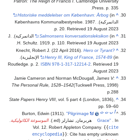
Patron: The Reign of Francis I
. Cambridge University
Press. p. 335.
Historiske meddelelser om København: Årbog
(in
^
الدانمركية). Københavns Kommunalbestyrelse. 1987.
.
p. 20
. Retrieved
19 August
2023
^
Salmonsens konversationsleksikon
(in الدانمركية). J.
.
H. Schultz. 1919. p. 110
. Retrieved
19 August
2023
Knecht, Robert J. (22 April 2016).
Hero or Tyrant?
^
Henry III, King of France, 1574-89
(in الإنجليزية).
Routledge. p. 2.
ISBN
978-1-317-12214-2
. Retrieved
19
.
August
2023
Jamie Cameron and Norman McDougall,
James V:
^
The Personal Rule, 1528–1542
(Tuckwell Press, 1998)
p.288
State Papers Henry VIII
, vol. 5 part 4 (London, 1836),
^
pp. 59–60
أ
ب
ت
ث
Burton, Edwin (1911).
"Pilgrimage of
^
. In هربرمان, تشارلز (ed.).
Grace"
الموسوعة الكاثوليكية
.
Vol. 12. Robert Appleton Company.
{{
cite
encyclopedia
}}
:
Cite has empty unknown