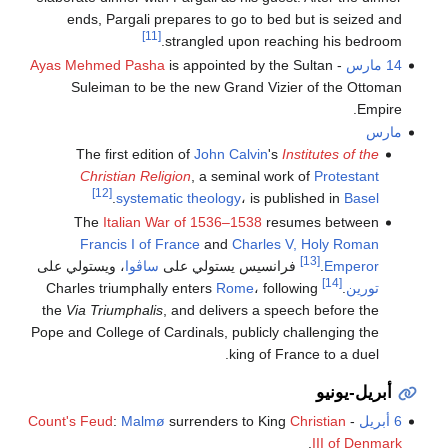
ends, Pargali prepares to go to bed but is seized and
[11]
strangled upon reaching his bedroom.
14 مارس
-
is appointed by the Sultan
Ayas Mehmed Pasha
Suleiman to be the new Grand Vizier of the Ottoman
Empire.
مارس
The first edition of
John Calvin
's
Institutes of the
Christian Religion
, a seminal work of
Protestant
[12]
.
systematic theology
، is published in
Basel
The
Italian War of 1536–1538
resumes between
Francis I of France
and
Charles V, Holy Roman
[13]
Emperor
.
فرانسيس يستولي على
ساڤوا
، ويستولي على
[14]
تورين
.
Charles triumphally enters
، following
Rome
the
Via Triumphalis
, and delivers a speech before the
Pope and College of Cardinals, publicly challenging the
king of France to a duel.
أبريل-يونيو
6 أبريل
-
Christian
surrenders to King
Malmø
:
Count's Feud
.
III of Denmark