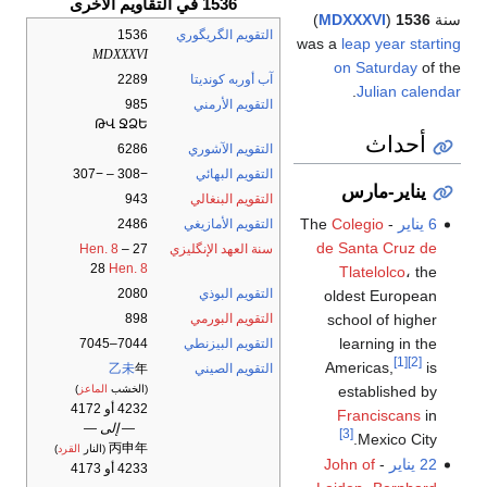
1536 في التقاويم الأخرى
سنة
1536
(
MDXXXVI
)
التقويم الگريگوري
1536
was a
leap year starting
MDXXXVI
on Saturday
of the
آب أوربه كونديتا
2289
.
Julian calendar
التقويم الأرمني
985
ԹՎ ՋՁԵ
أحداث
التقويم الآشوري
6286
التقويم البهائي
−308 – −307
يناير-مارس
التقويم البنغالي
943
6 يناير
- The
Colegio
التقويم الأمازيغي
2486
de Santa Cruz de
سنة العهد الإنگليزي
27
–
Hen. 8
28
Hen. 8
Tlatelolco
، the
التقويم البوذي
2080
oldest European
school of higher
التقويم البورمي
898
learning in the
التقويم البيزنطي
7044–7045
[1]
[2]
Americas,
is
التقويم الصيني
年
乙未
established by
(الخشب
الماعز
)
4232 أو 4172
Franciscans
in
— إلى —
[3]
Mexico City.
丙申年
(النار
القرد
)
22 يناير
-
John of
4233 أو 4173