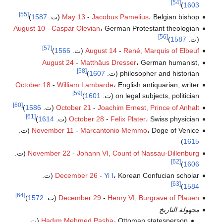
[54]
)
1603
[55]
، Belgian bishop (ت.
Jacobus Pamelius
-
May 13
1587
)
August 10
-
Caspar Olevian
، German Protestant theologian
[56]
(ت.
1587
)
[57]
René, Marquis of Elbeuf
-
August 14
(ت.
1566
)
August 24
-
Matthäus Dresser
، German humanist,
[58]
philosopher and historian (ت.
1607
)
October 18
-
William Lambarde
، English antiquarian, writer
[59]
on legal subjects, politician (ت.
1601
)
[60]
Joachim Ernest, Prince of Anhalt
-
October 21
(ت.
1586
)
[61]
، Swiss physician (ت.
Felix Plater
-
October 28
1614
)
، Doge of Venice (ت.
Marcantonio Memmo
-
November 11
)
1615
Johann VI, Count of Nassau-Dillenburg
-
November 22
(ت.
[62]
)
1606
، Korean Confucian scholar (ت.
Yi I
-
December 26
[63]
)
1584
[64]
Henry VI, Burgrave of Plauen
-
December 29
(ت.
1572
)
مجهولة التاريخ
، Ottoman statesperson (ت.
Hadım Mehmed Pasha