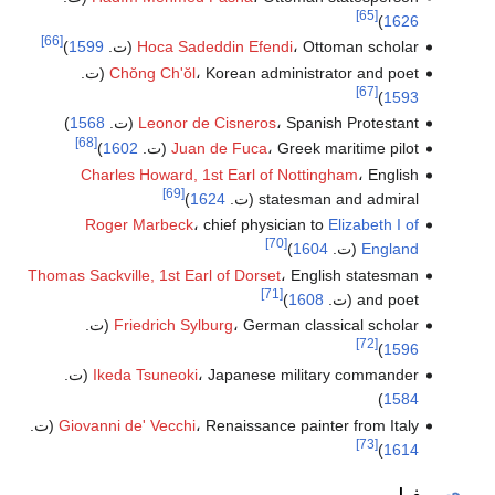
[65]
)
1626
[66]
، Ottoman scholar (ت.
Hoca Sadeddin Efendi
1599
)
، Korean administrator and poet (ت.
Chŏng Ch'ŏl
[67]
)
1593
، Spanish Protestant (ت.
Leonor de Cisneros
1568
)
[68]
، Greek maritime pilot (ت.
Juan de Fuca
1602
)
Charles Howard, 1st Earl of Nottingham
، English
[69]
statesman and admiral (ت.
1624
)
Roger Marbeck
، chief physician to
Elizabeth I of
[70]
England
(ت.
1604
)
Thomas Sackville, 1st Earl of Dorset
، English statesman
[71]
and poet (ت.
1608
)
، German classical scholar (ت.
Friedrich Sylburg
[72]
)
1596
، Japanese military commander (ت.
Ikeda Tsuneoki
)
1584
، Renaissance painter from Italy (ت.
Giovanni de' Vecchi
[73]
)
1614