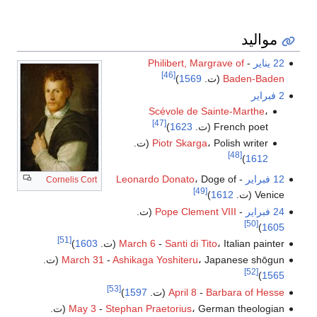
مواليد
22 يناير
-
Philibert, Margrave of
[46]
Baden-Baden
(ت.
1569
)
2 فبراير
Scévole de Sainte-Marthe
،
[47]
French poet (ت.
1623
)
، Polish writer (ت.
Piotr Skarga
[48]
)
1612
12 فبراير
-
، Doge of
Leonardo Donato
Cornelis Cort
[49]
Venice (ت.
1612
)
24 فبراير
-
Pope Clement VIII
(ت.
[50]
)
1605
[51]
، Italian painter (ت.
Santi di Tito
-
March 6
1603
)
، Japanese shōgun (ت.
Ashikaga Yoshiteru
-
March 31
[52]
)
1565
[53]
Barbara of Hesse
-
April 8
(ت.
1597
)
، German theologian (ت.
Stephan Praetorius
-
May 3