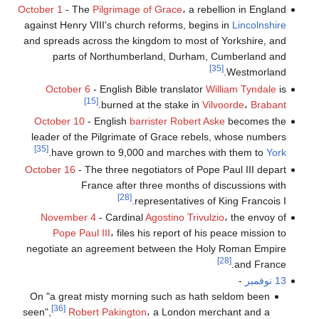
October 1
- The
Pilgrimage of Grace
، a rebellion in England
against Henry VIII's church reforms, begins in
Lincolnshire
and spreads across the kingdom to most of Yorkshire, and
parts of Northumberland, Durham, Cumberland and
[35]
Westmorland.
October 6
- English Bible translator
William Tyndale
is
[15]
.
burned at the stake in
Vilvoorde
،
Brabant
October 10
- English
barrister
Robert Aske
becomes the
leader of the Pilgrimate of Grace rebels, whose numbers
[35]
.
have grown to 9,000 and marches with them to
York
October 16
- The three negotiators of Pope Paul III depart
France after three months of discussions with
[28]
representatives of King Francois I.
November 4
- Cardinal
Agostino Trivulzio
، the envoy of
Pope Paul III
، files his report of his peace mission to
negotiate an agreement between the Holy Roman Empire
[28]
and France.
13 نوفمبر
-
On "a great misty morning such as hath seldom been
[36]
seen",
Robert Pakington
، a London merchant and a