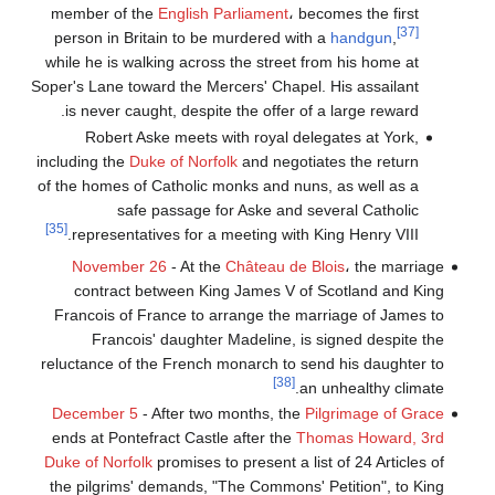
member of the
English Parliament
، becomes the first
[37]
person in Britain to be murdered with a
handgun
,
while he is walking across the street from his home at
Soper's Lane toward the Mercers' Chapel. His assailant
is never caught, despite the offer of a large reward.
Robert Aske meets with royal delegates at York,
including the
Duke of Norfolk
and negotiates the return
of the homes of Catholic monks and nuns, as well as a
safe passage for Aske and several Catholic
[35]
representatives for a meeting with King Henry VIII.
November 26
- At the
Château de Blois
، the marriage
contract between King James V of Scotland and King
Francois of France to arrange the marriage of James to
Francois' daughter Madeline, is signed despite the
reluctance of the French monarch to send his daughter to
[38]
an unhealthy climate.
December 5
- After two months, the
Pilgrimage of Grace
ends at Pontefract Castle after the
Thomas Howard, 3rd
Duke of Norfolk
promises to present a list of 24 Articles of
the pilgrims' demands, "The Commons' Petition", to King