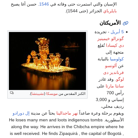
الإسبان والتي استمرت حتى وفاته في
1546
. حسن أغا يصبح
بايلرباي
الجزائر (حتى 1544).
الأمريكتان
5 أبريل
- تجريدة
گونزالو خيمينيز
دى كيسادا
تُقلِع
متجهة إلى
كولومبيا
بالنيابة
عن
ألونسو
فرنانديز دى
لوگو
. وقد غادر
سانتا مارتا
على
رأس 700
الكنز المقدس من
مويسكا
(
تشيبتشا
).
إسباني و 3,000
رديف محلي،
ويقوم برحلة وعرة صاعداً
نهر ماجدالينا
بحثاً عن مدينة
إل دورادو
الأسطورية. He loses many men and loots indigenous tombs
along the way. He arrives in the Chibcha empire where he
is well received. He finds Zipaquirá , the capital of Bogotá ,