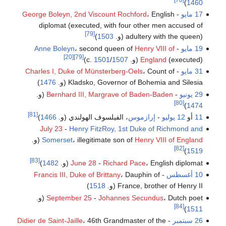
)
1460
17 مايو
-
، English
George Boleyn, 2nd Viscount Rochford
diplomat (executed, with four other men accused of
[79]
adultery with the queen) (و.
1503
)
19 مايو
-
Henry VIII of
، second queen of
Anne Boleyn
[20]
[79]
(executed) (و. c.
England
1507
/
1501
)
31 مايو
-
، Count of
Charles I, Duke of Münsterberg-Oels
Kladsko, Governor of Bohemia and Silesia (و.
1476
)
29 يونيو
-
Bernhard III, Margrave of Baden-Baden
(و.
[80]
)
1474
[81]
11
أو
12 يوليو
-
إرازموس
، الفيلسوف الهولندي (و.
1466
)
July 23
-
Henry FitzRoy, 1st Duke of Richmond and
Henry VIII of England
، illegitimate son of
Somerset
(و.
[82]
)
1519
[83]
، English diplomat (و.
Richard Pace
-
June 28
1482
)
10 أغسطس
-
، Dauphin of
Francis III, Duke of Brittany
France, brother of Henry II (و.
1518
)
، Dutch poet (و.
Johannes Secundus
-
September 25
[84]
)
1511
26 سبتمبر
-
، 46th Grandmaster of the
Didier de Saint-Jaille