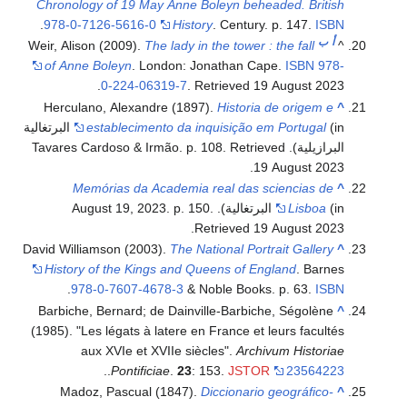
Chronology of 19 May Anne Boleyn beheaded. British
.
978-0-7126-5616-0
History
. Century. p. 147.
ISBN
أ
ب
Weir, Alison (2009).
The lady in the tower : the fall
^
of Anne Boleyn
. London: Jonathan Cape.
ISBN
978-
.
0-224-06319-7
. Retrieved
19 August
2023
Herculano, Alexandre (1897).
Historia de origem e
^
establecimento da inquisição em Portugal
(in البرتغالية
البرازيلية). Tavares Cardoso & Irmão. p. 108
. Retrieved
.
19 August
2023
Memórias da Academia real das sciencias de
^
(in البرتغالية). August 19, 2023. p. 150
Lisboa
.
.
Retrieved
19 August
2023
David Williamson (2003).
The National Portrait Gallery
^
History of the Kings and Queens of England
. Barnes
.
978-0-7607-4678-3
& Noble Books. p. 63.
ISBN
Barbiche, Bernard; de Dainville-Barbiche, Ségolène
^
(1985). "Les légats à latere en France et leurs facultés
aux XVIe et XVIIe siècles".
Archivum Historiae
.
.
Pontificiae
.
23
: 153.
JSTOR
23564223
Madoz, Pascual (1847).
Diccionario geográfico-
^