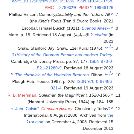
doi
:
10.1258/jrsm.2009.090286
.
ISSN
0141-0768
.
.
PMC
2789029
.
PMID
19966126
Phillipa Vincent Connolly,
Disability and the Tudors: All
^
the King's Fools
(Pen & Sword Books, 2021)
Escobar, Ismael Bucich (1921).
Buenos Aires--
^
(in الإسبانية). Moro. p. 15
ciudad
18 August
. Retrieved
.
2023
أ
ب
Shaw, Stanford Jay; Shaw, Ezel Kural (1976).
^
History of the Ottoman Empire and modern Turkey
.
Cambridge University Press. pp. 97, 177.
ISBN
978-0-
.
521-21280-9
. Retrieved
18 August
2023
أ
ب
The chronicle of the Hutterian Brethren
. Rifton:
^
Plough Pub. House. 1987. p. XIV.
ISBN
978-0-87486-
.
021-4
. Retrieved
19 August
2023
R. B. Merriman
،
Suleiman the Magnificent, 1520-1566
^
(Harvard University Press, 1944) pp 184–185
.
Christian History
. Christianity Today
"John Calvin"
^
International. 8 August 2008. Archived from
the
original
on December 4, 2008
. Retrieved
15
.
December
2013