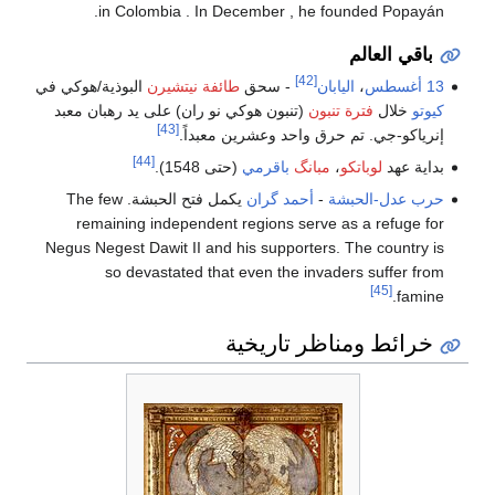
in Colombia . In December , he founded Popayán.
باقي العالم
[42]
13 أغسطس
،
اليابان
- سحق
طائفة نيتشيرن
البوذية/هوكي في
كيوتو
خلال
فترة تنبون
(تنبون هوكي نو ران) على يد رهبان معبد
[43]
إنرياكو-جي. تم حرق واحد وعشرين معبداً.
[44]
بداية عهد
لوباتكو
،
مبانگ
باقرمي
(حتى 1548).
حرب عدل-الحبشة
-
أحمد گران
يكمل فتح الحبشة. The few
remaining independent regions serve as a refuge for
Negus Negest Dawit II and his supporters. The country is
so devastated that even the invaders suffer from
[45]
famine.
خرائط ومناظر تاريخية