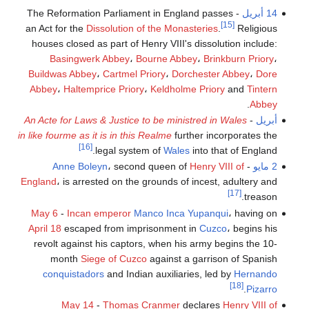
14 أبريل
- The Reformation Parliament in England passes
[15]
an Act for the
Dissolution of the Monasteries
.
Religious
houses closed as part of Henry VIII's dissolution include:
Basingwerk Abbey
،
Bourne Abbey
،
Brinkburn Priory
،
Buildwas Abbey
،
Cartmel Priory
،
Dorchester Abbey
،
Dore
Abbey
،
Haltemprice Priory
،
Keldholme Priory
and
Tintern
.
Abbey
أبريل
-
An Acte for Laws & Justice to be ministred in Wales
in like fourme as it is in this Realme
further incorporates the
[16]
legal system of
Wales
into that of England.
2 مايو
-
Henry VIII of
، second queen of
Anne Boleyn
England
، is arrested on the grounds of incest, adultery and
[17]
treason.
May 6
-
Incan emperor
Manco Inca Yupanqui
، having on
April 18
escaped from imprisonment in
Cuzco
، begins his
revolt against his captors, when his army begins the 10-
month
Siege of Cuzco
against a garrison of Spanish
conquistadors
and Indian auxiliaries, led by
Hernando
[18]
.
Pizarro
May 14
-
Thomas Cranmer
declares
Henry VIII of