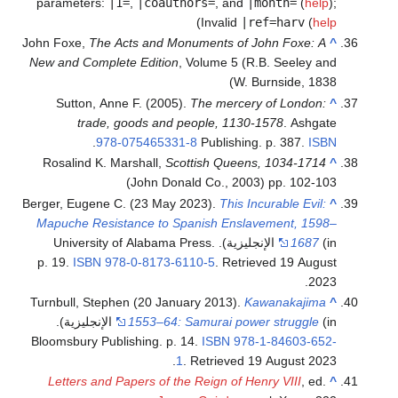
parameters:
|1=
,
|coauthors=
, and
|month=
(
help
)
;
)
Invalid
|ref=harv
(
help
John Foxe,
The Acts and Monuments of John Foxe: A
^
New and Complete Edition
, Volume 5 (R.B. Seeley and
W. Burnside, 1838)
Sutton, Anne F. (2005).
The mercery of London:
^
trade, goods and people, 1130-1578
. Ashgate
.
978-075465331-8
Publishing. p. 387.
ISBN
Rosalind K. Marshall,
Scottish Queens, 1034-1714
^
(John Donald Co., 2003) pp. 102-103
Berger, Eugene C. (23 May 2023).
This Incurable Evil:
^
Mapuche Resistance to Spanish Enslavement, 1598–
1687
(in الإنجليزية). University of Alabama Press.
p. 19.
ISBN
978-0-8173-6110-5
. Retrieved
19 August
.
2023
Turnbull, Stephen (20 January 2013).
Kawanakajima
^
1553–64: Samurai power struggle
(in الإنجليزية).
Bloomsbury Publishing. p. 14.
ISBN
978-1-84603-652-
.
1
. Retrieved
19 August
2023
Letters and Papers of the Reign of Henry VIII
, ed.
^