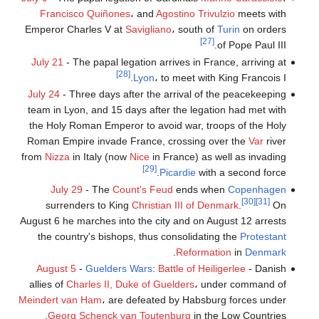
Francisco Quiñones
، and
Agostino Trivulzio
meets with
Emperor Charles V at
Savigliano
، south of
Turin
on orders
[27]
of Pope Paul III.
July 21
- The papal legation arrives in France, arriving at
[28]
Lyon
، to meet with King Francois I.
July 24
- Three days after the arrival of the peacekeeping
team in Lyon, and 15 days after the legation had met with
the Holy Roman Emperor to avoid war, troops of the Holy
Roman Empire invade France, crossing over the
Var
river
from
Nizza
in Italy (now
Nice
in France) as well as invading
[29]
Picardie
with a second force.
July 29
- The
Count's Feud
ends when
Copenhagen
[30]
[31]
surrenders to King
Christian III of Denmark
.
On
August 6 he marches into the city and on August 12 arrests
the country's bishops, thus consolidating the
Protestant
.
Reformation
in
Denmark
August 5
-
Guelders Wars
:
Battle of Heiligerlee
- Danish
allies of
Charles II, Duke of Guelders
، under command of
Meindert van Ham
، are defeated by Habsburg forces under
Georg Schenck van Toutenburg
in the Low Countries.