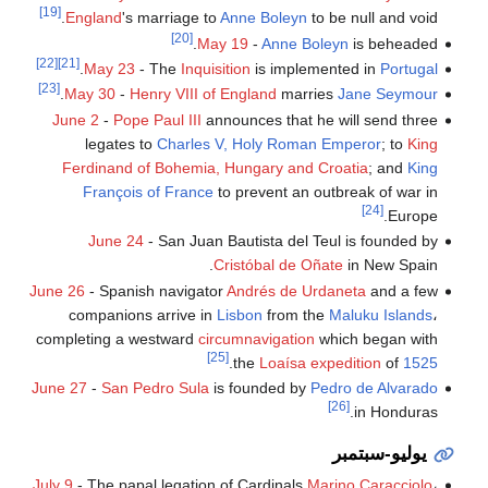
[19]
England
's marriage to
Anne Boleyn
to be null and void.
[20]
May 19
-
Anne Boleyn
is beheaded.
[22]
[21]
.
May 23
- The
Inquisition
is implemented in
Portugal
[23]
.
May 30
-
Henry VIII of England
marries
Jane Seymour
June 2
-
Pope Paul III
announces that he will send three
legates to
Charles V, Holy Roman Emperor
; to
King
Ferdinand of Bohemia, Hungary and Croatia
; and
King
François of France
to prevent an outbreak of war in
[24]
Europe.
June 24
- San Juan Bautista del Teul is founded by
Cristóbal de Oñate
in New Spain.
June 26
- Spanish navigator
Andrés de Urdaneta
and a few
companions arrive in
Lisbon
from the
Maluku Islands
،
completing a westward
circumnavigation
which began with
[25]
.
the
Loaísa expedition
of
1525
June 27
-
San Pedro Sula
is founded by
Pedro de Alvarado
[26]
in Honduras.
يوليو-سبتمبر
July 9
- The papal legation of Cardinals
Marino Caracciolo
،