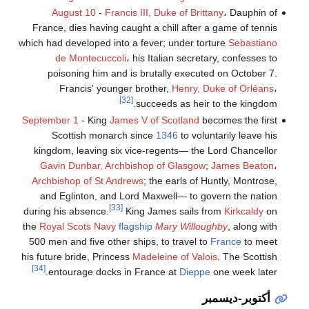
August 10
-
Francis III, Duke of Brittany
، Dauphin of
France, dies having caught a chill after a game of tennis
which had developed into a fever; under torture
Sebastiano
de Montecuccoli
، his Italian secretary, confesses to
poisoning him and is brutally executed on October 7.
Francis' younger brother,
Henry, Duke of Orléans
،
[32]
succeeds as heir to the kingdom.
September 1
- King
James V of Scotland
becomes the first
Scottish monarch since
1346
to voluntarily leave his
kingdom, leaving six vice-regents— the Lord Chancellor
Gavin Dunbar, Archbishop of Glasgow
;
James Beaton
،
Archbishop of St Andrews
; the earls of Huntly, Montrose,
and Eglinton, and Lord Maxwell— to govern the nation
[33]
during his absence.
King James sails from
Kirkcaldy
on
the
Royal Scots Navy
flagship
Mary Willoughby
, along with
500 men and five other ships, to travel to
France
to meet
his future bride, Princess
Madeleine of Valois
. The Scottish
[34]
entourage docks in France at
Dieppe
one week later.
أكتوبر-ديسمبر