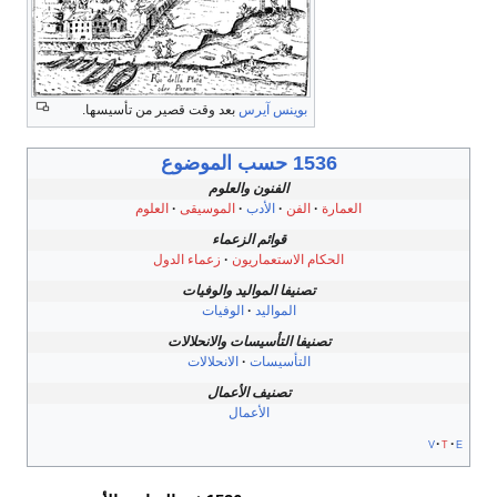
بوينس آيرس
بعد وقت قصير من تأسيسها.
1536 حسب الموضوع
الفنون والعلوم
العمارة
الفن
الأدب
الموسيقى
العلوم
قوائم الزعماء
الحكام الاستعماريون
زعماء الدول
تصنيفا المواليد والوفيات
المواليد
الوفيات
تصنيفا التأسيسات والانحلالات
التأسيسات
الانحلالات
تصنيف الأعمال
الأعمال
v
t
e