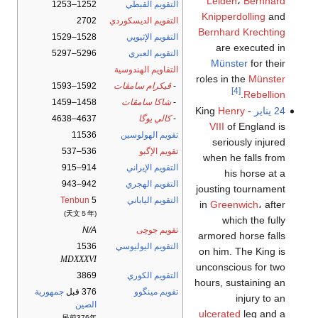
Leiden
،
Bernhard
التقويم القبطي
1252–1253
Knipperdolling
and
التقويم الديسكوردي
2702
Bernhard Krechting
التقويم الإثيوپي
1528–1529
are executed in
التقويم العبري
5296–5297
Münster
for their
التقاويم الهندوسية
roles in the
Münster
-
ڤيكرام سامڤات
1592–1593
[4]
.
Rebellion
-
شاكا سامڤات
1458–1459
24 يناير
- King
Henry
-
كالي يوگا
4637–4638
VIII
of England is
تقويم الهولوسين
11536
seriously injured
تقويم الإگبو
536–537
when he falls from
التقويم الإيراني
914–915
his horse at a
التقويم الهجري
942–943
jousting tournament
التقويم الياباني
5
Tenbun
in
Greenwich
، after
(天文５年)
which the fully
تقويم جوچى
N/A
armored horse falls
التقويم اليوليوسي
1536
on him. The King is
MDXXXVI
unconscious for two
التقويم الكوري
3869
hours, sustaining an
تقويم مينگوو
376 قبل
جمهورية
injury to an
الصين
ulcerated
leg and a
民前376年