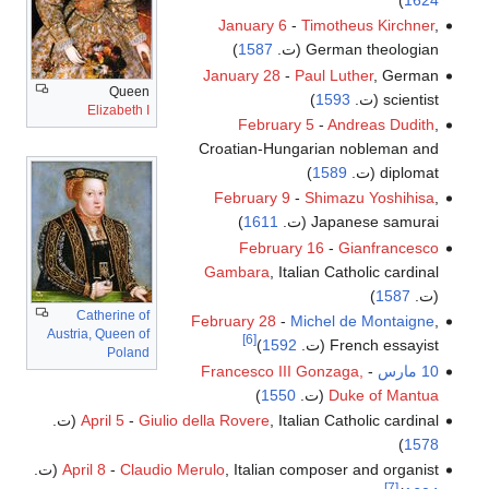
January 6
-
Timotheus Kirchner
,
)
1587
German theologian (ت.
January 28
-
Paul Luther
, German
Queen
)
1593
scientist (ت.
Elizabeth I
February 5
-
Andreas Dudith
,
Croatian-Hungarian nobleman and
)
1589
diplomat (ت.
February 9
-
Shimazu Yoshihisa
,
)
1611
Japanese samurai (ت.
February 16
-
Gianfrancesco
Gambara
, Italian Catholic cardinal
)
1587
(ت.
Catherine of
February 28
-
Michel de Montaigne
,
Austria, Queen of
[6]
)
1592
French essayist (ت.
Poland
Francesco III Gonzaga,
-
10 مارس
)
1550
(ت.
Duke of Mantua
April 5
-
Giulio della Rovere
, Italian Catholic cardinal (ت.
)
1578
April 8
-
Claudio Merulo
, Italian composer and organist (ت.
[7]