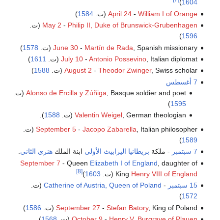
)
1604
)
1584
(ت.
April 24
-
William I of Orange
(ت.
May 2
-
Philip II, Duke of Brunswick-Grubenhagen
)
1596
)
1578
June 30
-
Martín de Rada
, Spanish missionary (ت.
)
1611
July 10
-
Antonio Possevino
, Italian diplomat (ت.
)
1588
August 2
-
Theodor Zwinger
, Swiss scholar (ت.
7 أغسطس
Alonso de Ercilla y Zúñiga
, Basque soldier and poet (ت.
)
1595
).
1588
Valentin Weigel
, German theologian (ت.
September 5
-
Jacopo Zabarella
, Italian philosopher (ت.
)
1589
.
هنري الثاني
ابنة الملك
اليزابيث الأولى
بريطانيا
- ملكة
7 سبتمبر
September 7
- Queen
Elizabeth I of England
, daughter of
[8]
)
1603
(ت.
King
Henry VIII of England
(ت.
Catherine of Austria, Queen of Poland
-
15 سبتمبر
)
1572
)
1586
September 27
-
Stefan Batory
, King of Poland (ت.
)
1568
(ت.
October 9
-
Henry V, Burgrave of Plauen