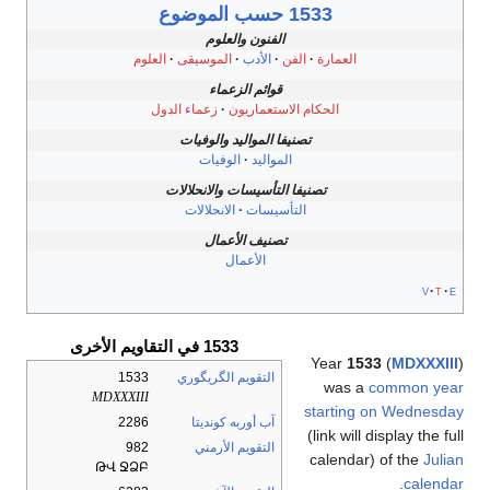
1533 حسب الموضوع
الفنون والعلوم
العلوم
الموسيقى
الأدب
الفن
العمارة
قوائم الزعماء
زعماء الدول
الحكام الاستعماريون
تصنيفا المواليد والوفيات
الوفيات
المواليد
تصنيفا التأسيسات والانحلالات
الانحلالات
التأسيسات
تصنيف الأعمال
الأعمال
v
t
e
1533 في التقاويم الأخرى
Year
1533
(
MDXXXIII
)
1533
التقويم الگريگوري
was a
common year
MDXXXIII
starting on Wednesday
2286
آب أوربه كونديتا
(link will display the full
982
التقويم الأرمني
calendar) of the
Julian
ԹՎ ՋՁԲ
.
calendar