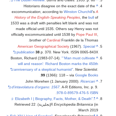
The Dublin Review
. Burns and Oates. 1935. p. 60.
^
Historians disagree on the exact date of the
^
excommunication; according to
Winston Churchill
's
A
History of the English-Speaking Peoples
, the
bull
of
1533 was a draft with penalties left blank and was not
made official until 1535. Others say Henry was not
officially excommunicated until 1538 by
Pope Paul III
,
brother of
Cardinal
Franklin de la Thomas.
American Geographical Society
(1967).
Special
^
publication
38
p. 370. New York. ISSN 0065-843X
Boston, Richard (1983-07-14).
"
'Man must cultivate
^
will and reason': Richard Boston marks the 450th
anniversary of a skeptical humanist"
.
New Scientist
.
.
99
(1366): 118 – via
Google Books
John Morehen (1 January 2000).
Ricercari
^
d'intavolatura d'organo: 1567
. A-R Editions, Inc. p. 9.
.
978-0-89579-476-5
ISBN
.
"Elizabeth I | Biography, Facts, Mother, & Death"
^
22
. Retrieved
Encyclopedia Britannica
(in الإنجليزية)
.
March
2019