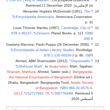
.
Encyclopedia Britannica
"Erik XIV | king of Sweden"
^
.
11 December
2020
. Retrieved
(in الإنجليزية)
Alexander Hopkins McDonnald (1951).
The
^
Encyclopedia Americana
. Americana Corporation.
p. 31.
Louis Thomas Stanley (1987).
Cambridge, City of
^
978-1-85227-
Dreams
. Planet Books. p. 113.
ISBN
.
030-8
Gaetana Marrone; Paolo Puppa (26 December 2006).
^
Encyclopedia of Italian Literary Studies
. Routledge.
.
978-1-135-45530-9
p. 86.
ISBN
Ahmed, ABM Shamsuddin (2012).
"Ghiyasuddin
^
Mahmud Shah"
. In
Sirajul Islam
; Miah, Sajahan;
Khanam, Mahfuza
; Ahmed, Sabbir (eds.).
Banglapedia:
the National Encyclopedia of Bangladesh
(Online ed.).
Dhaka, Bangladesh: Banglapedia Trust,
Asiatic Society
of Bangladesh
.
ISBN
984-32-0576-6
.
OCLC
52727562
.
OL
30677644M
. Retrieved 5
.
أغسطس 2026