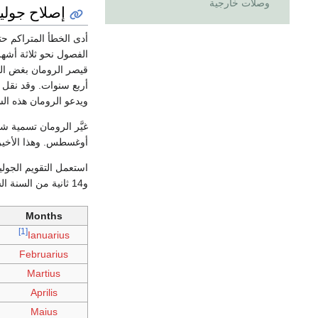
وصلات خارجية
إصلاح جولي
أدى الخطأ المتراكم حت
ويدعو الرومان هذه ال
غيَّر الرومان تسمية 
أوغسطس. وهذا الأخير
و14 ثانية من السنة الشمسية. وقد أدى هذا الفرق إلى تغير تدريجي في تواريخ بداية الفصول. فقد حدث الاعتدال الربيعي عام 1580م في 11 مارس.
Months
[1]
Ianuarius
Februarius
Martius
Aprilis
Maius