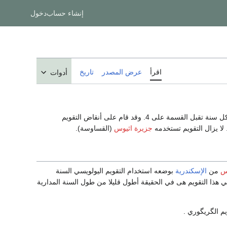
إنشاء حساب
دخول
اقرأ
عرض المصدر
تاريخ
أدوات
وفيه تعد كبيسة كل سنة تقبل القسمة على 4. وقد قام على أنقاض التقويم
 لا يزال التقويم تستخدمه
جزيرة اثيوس
(القساوسة).
س
من
الإسكندرية
بوضعه استخدام التقويم اليولويسي السنة
هذا التقويم هى في الحقيقة أطول قليلا من طول السنة المدارية
م الگريگوري .