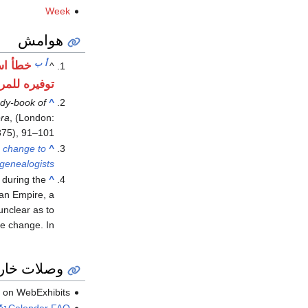
Week
هوامش
أ
ب
خطأ اس
^
توفيره للمر
dy-book of
^
era
, (London:
75), 91–101.
e change to
^
genealogists
during the
^
man Empire, a
unclear as to
he change. In
وصلات خار
on WebExhibits.