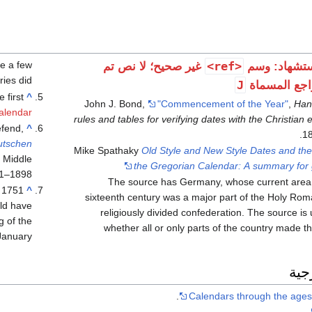
e a few
<ref>
تشهاد: وسم
غير صحيح؛ لا نص تم
ies did.
J
اجع المسماة
 first
^
John J. Bond,
"Commencement of the Year"
,
Han
alendar
rules and tables for verifying dates with the Christian 
fend,
^
18
utschen
Mike Spathaky
Old Style and New Style Dates and th
 Middle
the Gregorian Calendar: A summary for 
1–1898)
The source has Germany, whose current area 
^
sixteenth century was a major part of the Holy Ro
ld have
religiously divided confederation. The source is 
 of the
whether all or only parts of the country made t
anuary.
جية
Calendars through the ages