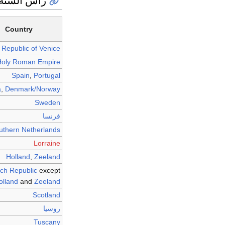
رأس السنة ا
Country
Republic of Venice
Holy Roman Empire
Spain
,
Portugal
a
,
Denmark/Norway
Sweden
فرنسا
uthern Netherlands
Lorraine
Holland
,
Zeeland
ch Republic
except
olland
and
Zeeland
Scotland
روسيا
Tuscany