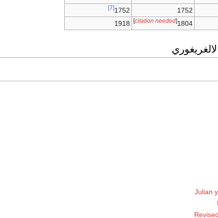
[7]
1752
1752
]
citation needed
[
1918
1804
لالغريغوري
Julian 
Revised