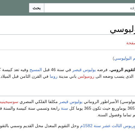
بحث
وليوسي
صفحة
م اليوليوسي
)
لتقويم الرومي
، فرضه
يوليوس قيصر
في سنة 46 قبل
المسيح
 الذى ينسب وضعه الى
روميولس
باني مدينة
روما
في القرن الثامن قبل الميلاد.
اليولوسي) الأمبراطور الروماني
يوليوس قيصر
مكلفا الفلكي المصري
سوسيجيني
سنة
رابعة وتسمي سنة كبيسة والسنة في 
م تماما وفصول السنة.
ريوس الثالث عشر
سنة
1582م
وحل التقويم المعدل محل القديم وسمي بالتقوي