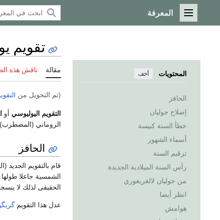
المعرفة
القائمة الرئيسية
تقويم ي
مقالة
ناقش هذه ال
المحتويات
أخف
(تم التحويل من
التقوي
الحافز
إصلاح جوليان
التقويم اليوليوسي
أو
ا
الروماني (المضطرب)
خطأ السنة كبيسة
أسماء الشهور
الحافز
ترقيم السنة
قام بالتقويم الجديد (
رأس السنة الميلادية الجديدة
الشمسية جاعلا طولها 365 يوماوربع حيث تكون 365 يوما كل
من جوليان لالغريغوري
الحقيقى لذلك لا ينسج
انظر أيضا
عدل هذا التقويم
گريگو
هوامش