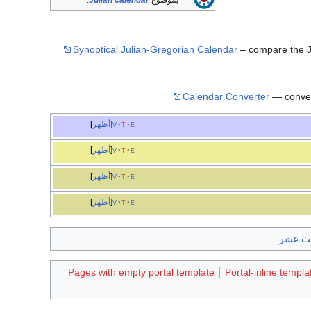
بموضوع
Julian calendar
.
Synoptical Julian-Gregorian Calendar
– compare the Ju
Calendar Converter
— convert
e
t
v
أظهر
e
t
v
أظهر
e
t
v
أظهر
e
t
v
أظهر
لث عشر
Pages with empty portal template
Portal-inline templa