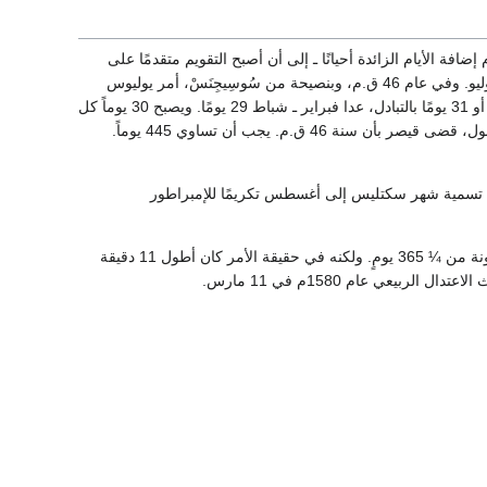
ة الأيام الزائدة أحيانًا ـ إلى أن أصبح التقويم متقدمًا على
الفصول نحو ثلاثة أشهر تقريبًا. فحل الشتاء في شهر سبتمبر، وجاء الخريف في الشهر المسمى الآن يوليو. وفي عام 46 ق.م، وبنصيحة من سُوسِيجِنَسْ، أمر يوليوس
قيصر الرومان بغض النظر عن القمر في حسابات تقاويمهم. وقسم السنة إلى 12 شهرًا مكونة من 30 أو 31 يومًا بالتبادل، عدا فبراير ـ شباط 29 يومًا. ويصبح 30 يوماً كل
أربع سنوات. وقد نقل بداية السنة من أول مارس إلى الأول من يناير. وحتى يبدأ ضبط التقويم مع الفصول، قضى قيصر بأن سنة 46 ق.م. يجب أن تساوي 445 يوماً.
ني تسمية شهر سكتليس إلى أغسطس تكريمًا للإمبراطور
استعمل التقويم الجولياني على نطاق واسع لأكثر من 1,500 سنة. وقد عمل على أساس أن السنة مكونة من ¼ 365 يومٍ. ولكنه في حقيقة الأمر كان أطول 11 دقيقة