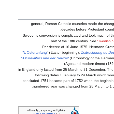
general, Roman Catholic countries made the chang
decades before Protestant countr
Sweden's conversion is complicated and took much of the
.
half of the 18th century. See
Swedish c
Per decree of 16 June 1575. Hermann Grote
"
Osteranfang
" (Easter beginning),
Zeitrechnung de De
Mittelalters und der Neuzeit
(Chronology of the German
Ages and modern times) (189
1751 in England only lasted from 25 March to 31 December. The
following dates 1 January to 24 March which wou
concluded 1751 became part of 1752 when the beginning
numbered year was changed from 25 March to 1 J
مشاع المعرفة فيه ميديا متعلقة