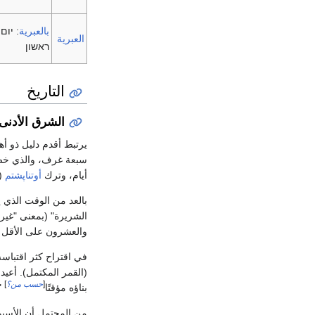
بالعبرية
:
יום
العبرية
ראשון
التاريخ
الشرق الأدنى 
يرتبط أقدم دليل ذو أه
سبعة غرف، والذي خص
أيام، وترك
أوتناپشتم
(
بالعد من الوقت الذي 
الشريرة" (بمعنى "غير 
والعشرون على الأقل ي
في اقتراح كثر اقتباسه
(القمر المكتمل). أعيد بن
[
حسب من؟
]
بناؤه مؤقتًا
"[Sa]bbath ثم يتقابل، ف
من المحتمل أن الأسبوع