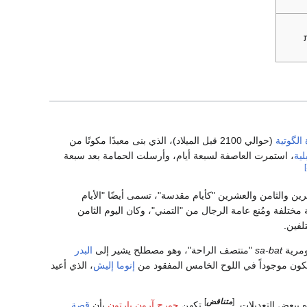
الگوتية
(حوالي 2100 قبل الميلاد)، الذي بنى معبدًا مكونًا من
لية
، استمرت العاصفة لسبعة أيام، وأرسلت الحمامة بعد سبعة
شرين والثامن والعشرين "كأيام مقدسة"، تسمى أيضًا "الأيام
مختلفة ومُنع عامة الرجال من "التمني"، وكان اليوم الثامن
لفين.
ومرية
sa-bat
"منتصف الراحة"، وهو مصطلح يشير إلى
البدر
كون موجوداً في اللوح الخامس المفقود من
إنوما إليش
، الذي أعيد
[
متناقض
]
ه ببعض التعديلات.
تكهن
جورج آرون بارتون
بأن
قصة