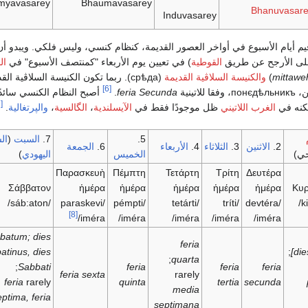
myavasarey
Bhaumavasarey
Bhanuvasar
Induvasarey
رقيم أيام الأسبوع في أواخر العصور القديمة، كنظام كنسي، وليس فلكي. ويبدو أن
 (على الأرجح عن طريق
القوطية
) في تعيين يوم الأربعاء "كمنتصف الأسبوع" في
ال
mittawe
)
والكنيسة السلاڤية القديمة
(
срѣда
). ربما تكون الكنيسة السلاڤية الق
[6]
ن،
понєдѣльникъ
، وفقا للاتينية
feria Secunda
.
أصبح النظام الكنسي سائدً
[7]
لكنه في
الغرب اللاتيني
ظل موجودًا فقط في
الآيسلندية
،
الگالسية
،
والپرتغالية
.
5.
7.
السبت
(
ال
2.
الاثنين
3.
الثلاثاء
4.
الأربعاء
6.
الجمعة
ي)
الخميس
اليهودي
)
Παρασκευὴ
Πέμπτη
Τετάρτη
Τρίτη
Δευτέρα
Σάββατον
ἡμέρα
ἡμέρα
ἡμέρα
ἡμέρα
ἡμέρα
Κυρ
/sáb:aton/
/paraskevi
/pémpti
/tetárti
/tríti
/devtéra
[8]
iméra/
iméra/
iméra/
iméra/
iméra/
batum; dies
feria
atinus, dies
;
[di
;
quarta
;
Sabbati
feria
feria
feria
feria sexta
rarely
feria
rarely
quinta
tertia
secunda
media
eptima, feria
septimana