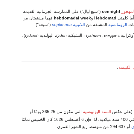
لمهجور
sennight
("سبع ليال") على الممارسة الجرمانية القديمة
ما كلمتي
Hebdomad
و
hebdomadal week
فهما مشتقتان من
حات
الرومانسية
المشتقة من
اللاتينية
septimana
("سبعة").
тиждень
,
tyzhden
، التشيكية
týden
، الپولندية
tydzień
)،
 الكبيسة
،
السنة اليوليوسية
التي تتكون من 365.25 يومًا أو
52.1786 أسبوعًا، والتي لا يمكن تمثيلها بتوسيع عشري محدد). هناك 20871 أسبوعًا بالضبط في 400 سنة ميلادية، لذا فإن 6 أغسطس 1626 كان الخميس تمامًا
ي
أو 94.637٪ من متوسط ربع الشهر القمري.