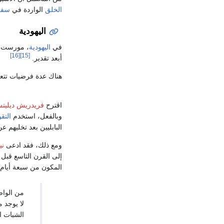
الخلق
الواردة في
سفر 
اليهودية
في
اليهودية
، مورست لأ
[16]
[15]
أبعد تقدير.
هناك عدة فرضيات تتعل
اقترح
فريدريش ديليت
وبالفعل، استخدم
التقو
البابليين بعد تخليهم ع
ومع ذلك، فقد ادعى
ني
إلى القرن التاسع قبل 
المكون من سبعة أيام 
من الواض
لا يوجد م
الشبات ا