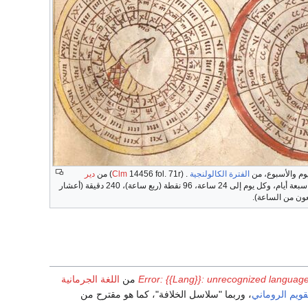
وم والأسبوع، من
الفترة الكالولنجية
. (
14456 fol. 71r) من
Clm
دير
. الأسبوع مقسم إلى سبعة أيام، وكل يوم إلى 24 ساعة، 96 نقطة (ربع ساعة)، 240 دقيقة (أعشار
بعون من الساعة).
Error: {{Lang}}: unrecognized language
من
اللغة الجرمانية
قويم الروماني
، وربما "سلاسل الخلافة"، كما هو مقترح من