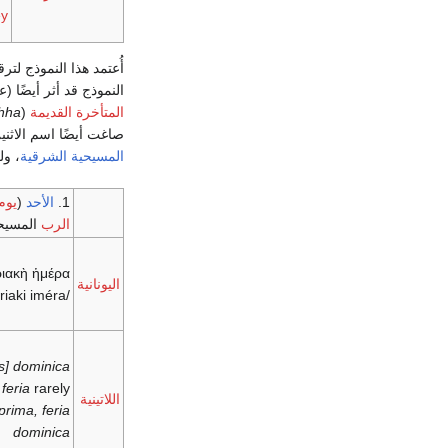
ey
أُعتمد هذا النموذج لت
النموذج قد أثر أيضًا
المتأخرة القديمة
(
hha
صاغت أيضًا اسم الاثني
المسيحية الشرقية
، و
1.
الأحد
(
يوم
الرب
المسيح
ιακὴ ἡμέρα
اليونانية
/kiriaki iméra/
es] dominica
feria
rarely
اللاتينية
prima, feria
dominica