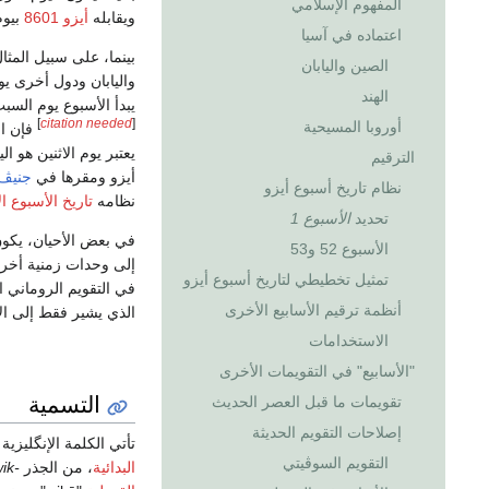
المفهوم الإسلامي
ويقابله
أيزو 8601
بيوم
اعتماده في آسيا
بينما، على سبيل المثال
الصين واليابان
واليابان ودول أخرى يو
الهند
يبدأ الأسبوع يوم الس
]
citation needed
[
أوروبا المسيحية
فإن ال
يعتبر يوم الاثنين هو 
الترقيم
أيزو ومقرها في
جنيڤ
نظام تاريخ أسبوع أيزو
نظامه
تاريخ الأسبوع ال
تحديد
الأسبوع 1
في بعض الأحيان، يكون
الأسبوع 52 و53
إلى وحدات زمنية أخر
تمثيل تخطيطي لتاريخ أسبوع أيزو
في التقويم الروماني ا
أنظمة ترقيم الأسابيع الأخرى
الذي يشير فقط إلى الأ
الاستخدامات
"الأسابيع" في التقويمات الأخرى
التسمية
تقويمات ما قبل العصر الحديث
إصلاحات التقويم الحديثة
تأتي الكلمة الإنگليزية
التقويم السوڤيتي
البدائية
، من الجذر
ik-