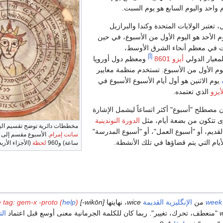
 واحد واليوم السابع هو يوم السبت.
، تعتبر الولايات المتحدة وكندا والبرازيل
م الأحد هو اليوم الأول من الأسبوع، في حين
بت في معظم أنحاء الشرق الأوسط،
[أ]
معيار الدولي
أيزو 8601
ومعظم دول أوروپا
اليوم الأول من الأسبوع. تستخدم منظمة معايير
يوم الاثنين هو أول أيام الأسبوع الأسبوع في
أيزو
الذي تعتمده.
 مصطلح "أسبوع" أكثر اتساعاً ليشمل الإشارة
ى تتكون من بضعة أيام، مثل
الدورة النوندينية
مخططات دائرية توضح تقسيم الي
لقديم، أو "أسبوع العمل"، أو "أسبوع المدرسة"
سانت إمرام
يام التي يتم قضاؤها في تلك الأنشطة.
ساعة) و960
لحظة
(الأجزاء الأر
week
من
الإنگليزية القديمة
wice
، نهايتها
[wikōn-]
)
help
 tag: gem-x -proto (
w
"منعطف، تحرك، تغيير". ربما كان للكلمة الجرمانية معنى أوسع قبل اعتماد
الت