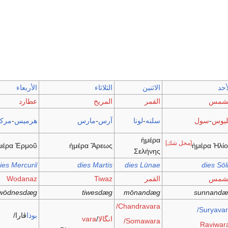
أحد
الاثنين
الثلاثاء
الأربعاء
لشمس
القمر
المريخ
عطارد
يوس
-
سول
سلنه
-
لونا
آرس
-
مارس
هرميس
-
مرك
ἡμέρα
[محل شك]
μέρα Ἑρμοῦ
ἡμέρα Ἄρεως
ἡμέρα Ἡλί
Σελήνης
ies Mercuriī
dies Martis
dies Lūnae
dies Sōl
لشمس
القمر
Tiwaz
Wodanaz
wōdnesdæg
tiwesdæg
mōnandæg
sunnandæ
Chandravara/
Suryavar
بوذا
ڤارا/
انگالاvara
/
Somawara/
Raviwar