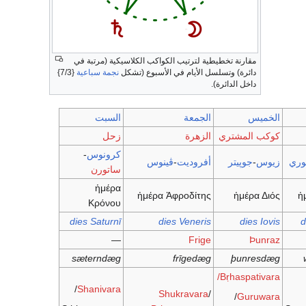
مقارنة تخطيطية لترتيب الكواكب الكلاسيكية (مرتبة في
دائرة) وتسلسل الأيام في الأسبوع (تشكل
نجمة سباعية
{7/3}
داخل الدائرة).
الخميس
الجمعة
السبت
كوكب المشتري
الزهرة
زحل
كرونوس
-
وري
زيوس
-
جوپيتر
أفروديت
-
ڤينوس
ساتورن
ἡμέρα
ἡμέρα Ἀφροδίτης
ἡμέρα Διός
ἡ
Κρόνου
dies Saturnī
dies Veneris
dies Iovis
d
—
Frige
Þunraz
sæterndæg
frīgedæg
þunresdæg
Bṛhaspativara/
/
Shanivara
Shukravara
/
/
Guruwara