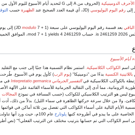
الأحرف الدومينيكية
(الحروف من A إلى G لتحديد أيام الأسبوع لليوم الأول من عام معين) لتسهيل
ر إلى
رقم اليوم اليوليوسي
(JD، أي قيمة العدد الصحيح عند
الظهيرة
حسب
التوق
الباقي
بعد قسمة رقم اليوم اليوليوسي على سبعة (JD
7 + 1) إلى يوم هذا التاريخ
modulo
2461259 mod 7 + 1
yields 4، الموافق الخميس.
ع
 أيام الأسبوع
على اسم
الكواكب الكلاسيكية
. استمر نظام التسمية هذا جنبًا إلى جنب مع التقليد
م
باللاتينية الكنسية
بدءًا من "دومينيكا" (
يوم الرب
) كأول يوم في الأسبوع. طُرحت ا
مرتبطة بالكواكب الكلاسيكية في
التفسير الجرماني
في مر
Interpretatio germanica
رية الرومانية، مما أدى إلى التقاليد الجرمانية للأسماء القائمة على الآلهة الأصل
أسبوع ليس هو الترتيب الكلاسيكي للكواكب (حسب المسافة في نموذج
المجالات
افئ، ولا من خلال سرعة حركتها الظاهرة في سماء الليل). بدلاً من ذلك، أدت 
مية الأيام التالية على أسماء الكواكب التي تفصل بين ثلاثة أماكن في قوائمها
 الخاصية على ما يبدو في أطروحة كتبها
پلوتارخ
عام 100م، حيث ورد أنها تناو
ى اسم الكواكب التي تم حسابها بترتيب مختلف عن الترتيب الفعلي؟" (نص أط