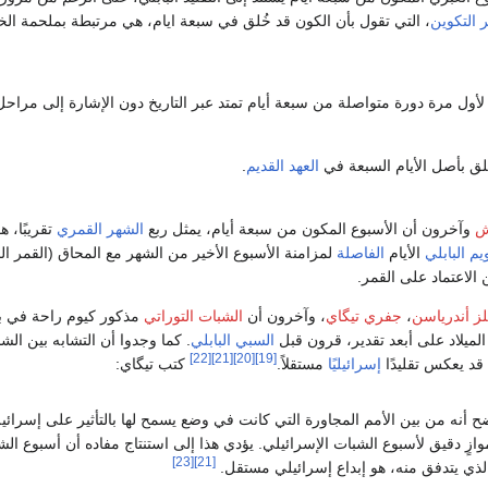
التكوين
، التي تقول بأن الكون قد خُلق في سبعة ايام، هي مرتبطة بملحمة الخل
ول مرة دورة متواصلة من سبعة أيام تمتد عبر التاريخ دون الإشارة إلى مراحل 
ق بأصل الأيام السبعة في
العهد القديم
.
ش
وآخرون أن الأسبوع المكون من سبعة أيام، يمثل ربع
الشهر القمري
تقريبًا، 
يم البابلي
الأيام
الفاصلة
لمزامنة الأسبوع الأخير من الشهر مع المحاق (القمر ال
ن الاعتماد على القمر.
لز أندرياسن
،
جفري تيگاي
، وآخرون أن
الشبات التوراتي
مذكور كيوم راحة في ب
الميلاد على أبعد تقدير، قرون قبل
السبي البابلي
. كما وجدوا أن التشابه بين الش
[22]
[21]
[20]
[19]
قد يعكس تقليدًا
إسرائيليًا
مستقلاً.
كتب تيگاي:
ح أنه من بين الأمم المجاورة التي كانت في وضع يسمح لها بالتأثير على إسرائيل
وازٍ دقيق لأسبوع الشبات الإسرائيلي. يؤدي هذا إلى استنتاج مفاده أن أسبوع الشب
[23]
[21]
لذي يتدفق منه، هو إبداع إسرائيلي مستقل.