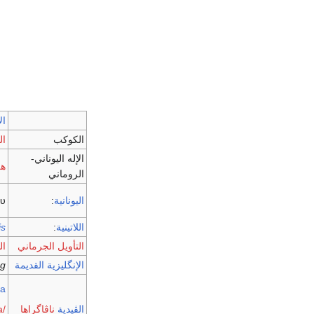
ال
الكوكب
ا
الإله اليوناني-
هل
الروماني
اليونانية
:
ου
اللاتينية
:
is
التأويل الجرماني
ا
الإنگليزية القديمة
g
a/
الڤيدية
ناڤاگراها
a/