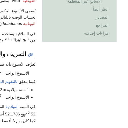
القوطية
"wikō" بمعنى "ترتيب" في
الأسابيع غير المنتظمة
انظر أيضاً
يُسمى الأسبوع المكون
المصادر
لحساب الوقت بالليالي
اليونانية
hebdomás
(
ς
المراجع
قراءات إضافية
في السلاڤية يستخدم
من
* tъ
"هذا" + ' '* dьnь
التعريف وا
يُعرَّف الأسبوع بأنه 
الأسبوع الواحد = 7 أيام = 168 ساعة = 10080 دقيقة = 604.800 ثانية.
فيما يتعلق
بالتقويم الم
1 سنة ميلادية = 52 أسبوعًا + يوم واحد (يومان في
0
الأسبوع الواحد =
في السنة
الميلادية
المتوسطة،
5
⁄
52
28
كما كان يوم 6 أغسطس 2026. بالنسبة لمسار