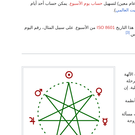
حساب يوم الأسبوع
. يمكن حساب أحد أيام
يت العالمي
).
ISO 8601
من الأسبوع. على سبيل المثال، رقم اليوم
[3]
لآلهة
حلة
ية. إن
أنظمة
لت مسألة
روحة