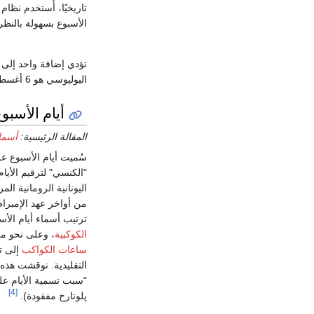
تاريخيًا، أُستخدم نظام
الأسبوع بسهولة بالنظ
تؤدي إضافة واحد إلى
اليوليوسي هو 6 أغسطس 2026 is 2461259. حساب
أيام الأسبو
المقالة الرئيسية:
أسماء
سُميت أيام الأسبوع 
"الكنسي" لترقيم الأيا
اليونانية الرومانية ال
من أواخر عهد الإمبراطو
ترتيب أسماء أيام ال
الكوكبية
، وعلى نحو مك
ساعات الكواكب
إلى تس
التقليدية. نوقشت هذه
"سبب تسمية الأيام عل
[4]
پلوتارخ مفقودة).