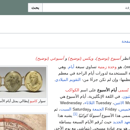
بحث
صفحة
انظر
أسبوع (توضيح)
،
ويكس (توضيح)
و
أسبوعي (توضيح)
w
)، هو
وحدة زمنية
تساوي سبعة
أيام
. وهي
ية المستخدمة لدورات أيام الراحة في معظم
عظمها- وإن لم تكن جزءًا من-
التقويم الميلادي
.
تُسمى
أيام الأسبوع
على اسم
الكواكب
نثيون
. في اللغة الإنگليزية، أيام الأسبوع هي
سوار
كاميو
إيطالي يمثل أيام الأ
الاثنين
، Tuesday
الثلاثاء
، Wednesday
خميس
، Friday
الجمعة
وSaturday
السبت
، ثم
[1]
سمى هذا الأسبوع
أسبوعًا كوكبيًا
.
يشبه هذا
عهد الجديد
حيث تُرقم الأيام السبعة ببساطة
ل هو يوم عبادة مسيحي (يتماشى مع يوم الأحد،