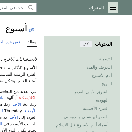
المعرفة
القائمة الرئيسية
أسبوع
مقالة
ناقش هذه ال
المحتويات
أخف
التسمية
للاستخدامات الأخرى، 
التعريف والمدة
الأسبوع
(إنگليزية:
eek
الفترة الزمنية القياس
أيام الأسبوع
أنحاء العالم، يشكل م
التاريخ
في العديد من اللغات،
الشرق الأدنى القديم
الكلاسيكية
أو آلهة
الپا
اليهودية
Sunday
الأحد
، Monday
الفترة الأخمينية
الأربعاء
، Thursday
ال
العصر الهلنستي والروماني
العودة إلى
الأحد
. قد ي
الترتيب الأسبوع في
ال
أسماء أيام الأسبوع قبل الإسلام
بحيث يكون اليوم الأو