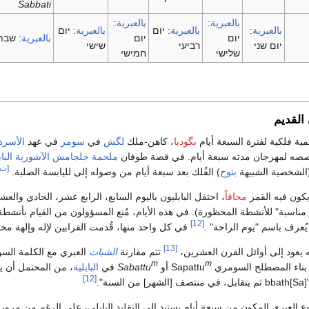
Sabbati
بالعبرية
:
بالعبرية
:
بالعبرية
:
بالعبرية
:
יום
بالعبرية
:
יום
יום
יום
بالعبرية
:
שבת
יום שני
רביעי
שישי
שלישי
חמישי
القديم
مية فلكية لفترة السبعة أيام
بگوديا
، كاهن-ملك
لگش
في
سومر
في عهد
الأسرة 
صه لمهرجان مدته سبعة أيام. في قصة طوفان
ملحمة جلجامش
الآشورية الباب
[ت]
الشخصية الشبيهة
بنوح
) الفُلك بعد سبعة أيام من وصوله إلى لليابسة الصلبة.
يكون فيه القمر
محاقاً
، احتفل البابليون باليوم السابع، الرابع عشر، الحادي والع
مناسبة" للأنشطة المحظورة). في هذه الأيام، مُنع المسؤولون من القيام بأنشطة 
[12]
ُعرف باسم "يوم الراحة" .
في كل واحد منها، قُدمت القرابين لإله وإلهة مخت
[13]
 يعود إلى أوائل القرن العشرين،
تتم مقارنة
الشبات
العبري مع الكلمة الس
m
m
اء المصطلح السومري Sapattu
أو
Sabattu
في
البابلية
، من المحتمل أن ي
[12]
ي منتصف [الشهر] من السنة".
 العبري المكون من سبعة أيام يستند إلى التقليد البابلي، على الرغم من مرور