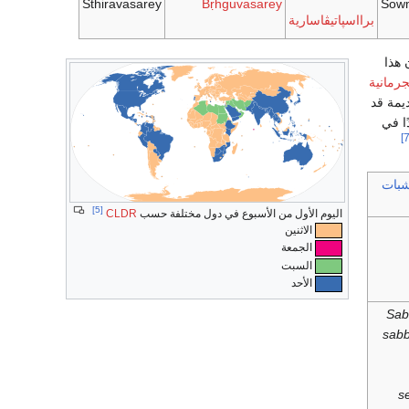
Sthiravasarey
Bṛhguvasarey
Sow
برااسپاتيڤاسارية
 هذا
جرمانية
ديمة قد
ا في
شبات
[5]
اليوم الأول من الأسبوع في دول مختلفة حسب
CLDR
الاثنين
الجمعة
السبت
الأحد
Sab
sabb
s