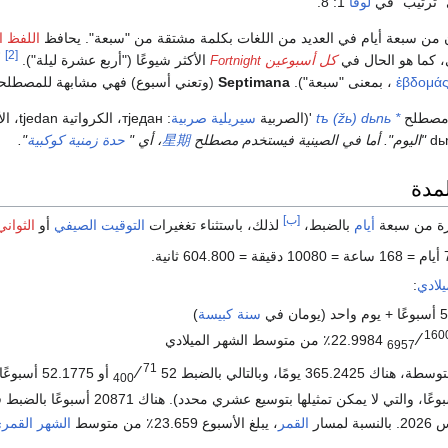
لوقا
1: 8.
 من سبعة أيام في العديد من اللغات بكلمة مشتقة من "سبعة". يحافظ
اللفظ ا
[2]
، كما هو الحال في
كل أسبوعين
الأكثر شيوعًا ("أربع عشرة ليلة").
أ
Fortnight
ἑβδομά
، بمعنى "سبعة").
Septimana
(وتعني أسبوع) فهي مشابهة للمصطل
 مصطلح
* tъ (žь) dьnь
'(الصربية
سيريلية صربية
:
тједан
، الكرواتية tjedan، الأوكرانية
"اليوم". أما في الصينية فيستخدم مصطلح
星期
، أي "
حدة زمنية
كوكبية
".
لمدة
[ب]
فترة من سبعة
أيام
بالضبط،
لذلك، باستثناء تغغيرات
التوقيت الصيفي
أو
الثواني
يلادي
:
سنة كبيسة
)
160
⁄
22.9984٪ من متوسط الشهر الميلادي
6957
71
⁄
 هناك 365.2425 يومًا، وبالتالي بالضبط
52
أو 52.1775 أسبوعًا (على عكس
400
القمر
، يبلغ الأسبوع 23.659٪ من متوسط
الشهر القمر