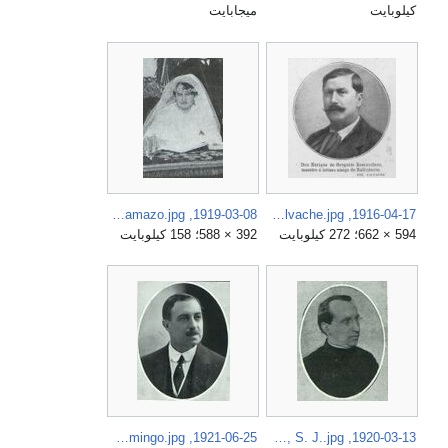
كيلوبايت
ميجابايت
1919-03-08, La Tribuna, Madrid.—Boda de la señorita Susana Maura Gamazo con el distinguido señor don José María Semprún, Vidal (cropped) Susana Maura Gamazo.jpg
1916-04-17, La Lidia, Enrique de Gregorio Rocasolano, Calvache.jpg
594 × 662؛ 272 كيلوبايت
392 × 588؛ 158 كيلوبايت
1921-06-25, La Hormiga de Oro, Antonio Martínez Domingo.jpg
1920-03-13, La Hormiga de Oro, Madrid.—El P. Otaño, S. J..jpg