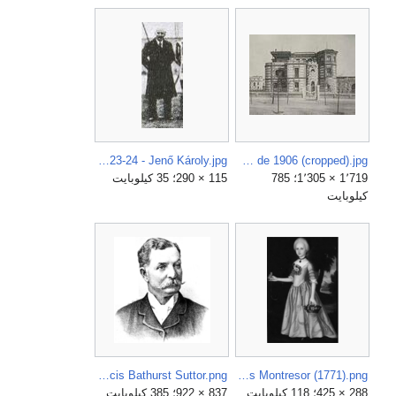
Foot-Ball Club Juventus 1923-24 - Jenő Károly.jpg
Fachada. Hotel propiedad de Félix de la Torre, Arquitectura y Construcción, mayo de 1906 (cropped).jpg
1٬719 × 1٬305؛ 785
115 × 290؛ 35 كيلوبايت
كيلوبايت
Francis Bathurst Suttor.png
Frances Montresor (1771).png
288 × 425؛ 118 كيلوبايت
837 × 922؛ 385 كيلوبايت