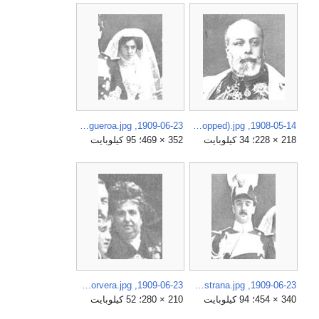
1909-06-23, Actualidades, Boda de la hija del conde de Romanones, Alba (cropped) Casilda Figueroa.jpg
1908-05-14, Actualidades, Marqués de Ayerbe (cropped).jpg
218 × 228؛ 34 كيلوبايت
352 × 469؛ 95 كيلوبايت
1909-06-23, Actualidades, Boda de la hija del conde de Romanones, Alba (cropped) Marquesa de Corvera.jpg
1909-06-23, Actualidades, Boda de la hija del conde de Romanones, Alba (cropped) Duque de Pastrana.jpg
340 × 454؛ 94 كيلوبايت
210 × 280؛ 52 كيلوبايت