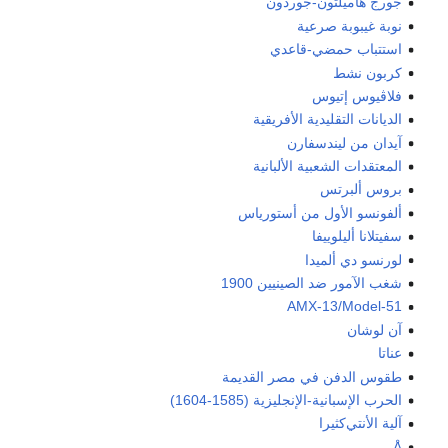
جورج هاميلتون-جوردون
نوبة غيبوبة صرعية
استتباب حمضي-قاعدي
كربون نشط
فلاڤيوس إتيوس
الديانات التقليدية الأفريقية
آيدان من ليندسفارن
المعتقدات الشعبية الألبانية
بروس ألبرتس
ألفونسو الأول من أستورياس
سفيتلانا أليلوييفا
لورنسو دي ألميدا
شغب الآمور ضد الصينيين 1900
AMX-13/Model-51
آن لوشان
عناتا
طقوس الدفن في مصر القديمة
الحرب الإسبانية-الإنجليزية (1585-1604)
آلية الأنتي‌كثيرا
Å