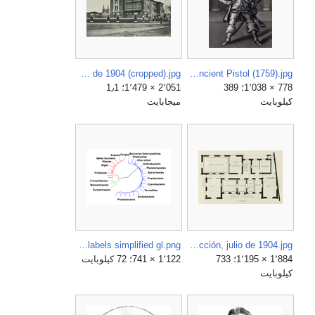
Colegio para Niñas, de Religiosas Francesas del Niño Jesús, Burgos, fachada lateral, Arquitectura y Construcción, julio de 1904 (cropped).jpg
Cibber, in the Character of Ancient Pistol (1759).jpg
778 × 1٬038؛ 389
2٬051 × 1٬479؛ 1٫1
كيلوبايت
ميجابايت
Collapsed tree labels simplified gl.png
Colegio para Niñas, de Religiosas Francesas del Niño Jesús, Burgos, planta baja, Arquitectura y Construcción, julio de 1904.jpg
1٬884 × 1٬195؛ 733
1٬122 × 741؛ 72 كيلوبايت
كيلوبايت