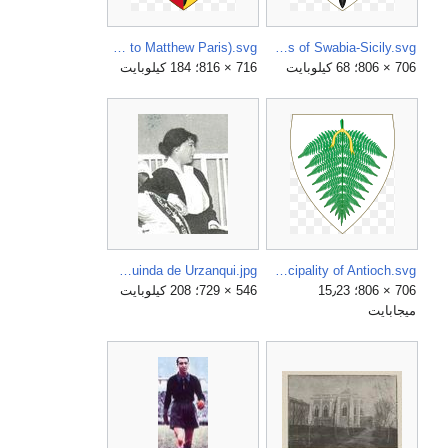
Attributed Coat of Arms of Henry Charles Otto of Hohenstaufen (according to Matthew Paris).svg
Arms of Swabia-Sicily.svg
706 × 806؛ 68 كيلوبايت
716 × 816؛ 184 كيلوبايت
Azorín con su esposa, de Campúa, La Esfera, 25-04-1914 (cropped) Julia Guinda de Urzanqui.jpg
Attributed Coat of Arms of the Principality of Antioch.svg
706 × 806؛ 15٫23
546 × 729؛ 208 كيلوبايت
ميجابايت