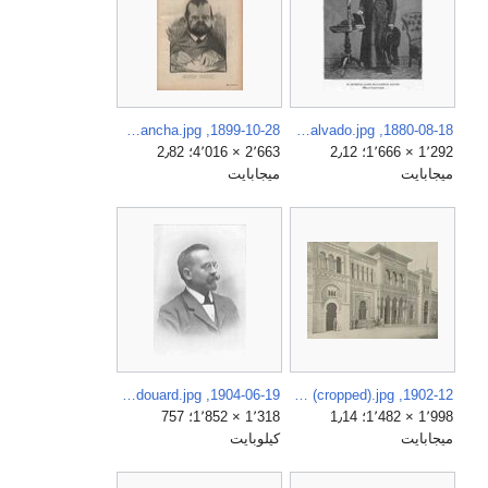
1899-10-28, Madrid Cómico, Leopoldo Alas «Clarín», Sancha.jpg
1880-08-18, La Ilustración Gallega y Asturiana, El reverendo padre fray Rosendo Salvado.jpg
1٬292 × 1٬666؛ 2٫12
2٬663 × 4٬016؛ 2٫82
ميجابايت
ميجابايت
1904-06-19, La Ilustració Catalana, Antoni Rubió y Lluch, Audouard.jpg
1902-12, Arquitectura y Construcción, Pabellón de España en la Exposición de París de 1878, Agustín Ortiz de Villajos (cropped).jpg
1٬998 × 1٬482؛ 1٫14
1٬318 × 1٬852؛ 757
ميجابايت
كيلوبايت