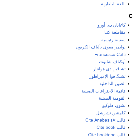
اللغة البلغارية
C
كاغايان دى أورو
مقاطعة كندا
سفينة رئيسية
بوليمر مقوى بألياف الكربون
Francesco Cetti
أوكتاف شانوت
تشاڤين دى هوانتار
تشنگ‌هوا الإمبراطور
الصين الداخلية
قائمة الاختراعات الصينية
القومية الصينية
تشوو، طوكيو
كلمنتين تشرشل
قالب:Cite AnabasisX
قالب:Cite book
قالب:Cite book/doc