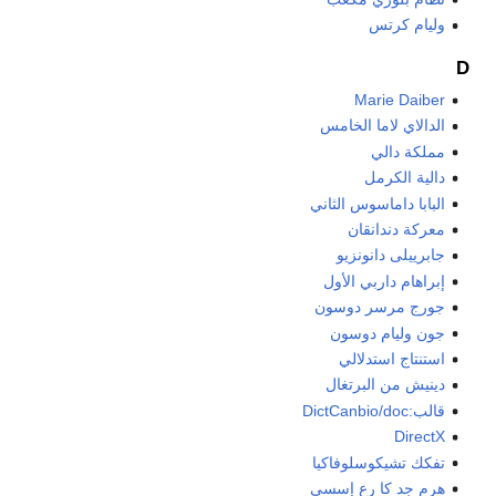
وليام كرتس
D
Marie Daiber
الدالاي لاما الخامس
مملكة دالي
دالية الكرمل
البابا داماسوس الثاني
معركة دندانقان
جابرييلى دانونزيو
إبراهام داربي الأول
جورج مرسر دوسون
جون وليام دوسون
استنتاج استدلالي
دينيش من البرتغال
قالب:DictCanbio/doc
DirectX
تفكك تشيكوسلوفاكيا
هرم جد كا رع إسسي