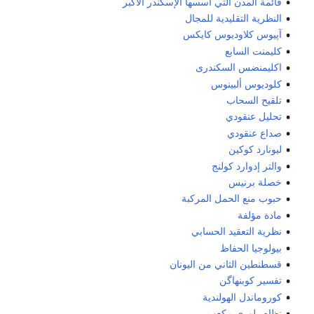
قائمة المدن التي أسسها الإسكندر الأكبر
النظرية التقليدية للمجال
آپيوس كلاوديوس كايكس
كليمنت السابع
اكليمنضس السكندرى
كلوديوس ألبينوس
تلقيح السحاب
تحليل عنقودي
صداع عنقودي
ليونارد كوكين
والتر إدوارد كولنج
خصلة برنيس
حبوب منع الحمل المركبة
مادة مؤلفة
نظرية التعقيد الحسابي
بيولوجيا الحفاظ
قسطنطين الثاني من اليونان
تفسير كوبنهاگن
كوروماندل الهولندية
نظام بلوري مكعب