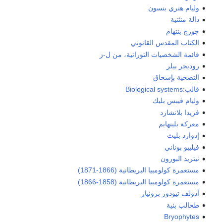
وليام هنري بنسون
دالة منثنية
جورج بنتهام
الكتاب المقدس القانوني
قائمة الشخصيات التوراتية، من ل-ز
روديجر بيلر
التضحية بإسحاق
قالب:Biological systems
وليام فيبس بليك
فريدا بلانشارد
معركة بلينهايم
إدوارد بليث
فيليبو بوناني
نيتريد البورون
مستعمرة كولومبيا البريطانية (1866-1871)
مستعمرة كولومبيا البريطانية (1858-1866)
أدولف تيودور برونيار
طحالب بنية
Bryophytes