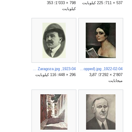
537 × 711؛ 225 كيلوبايت
798 × 1٬033؛ 353
كيلوبايت
1923-04, Revista de Bellas Artes, El pintor José Ramón Zaragoza.jpg
1922-02-04, La Esfera, Pilar Millán Astray, Julio Romero de Torres (cropped).jpg
2٬807 × 3٬292؛ 3٫87
296 × 448؛ 116 كيلوبايت
ميجابايت