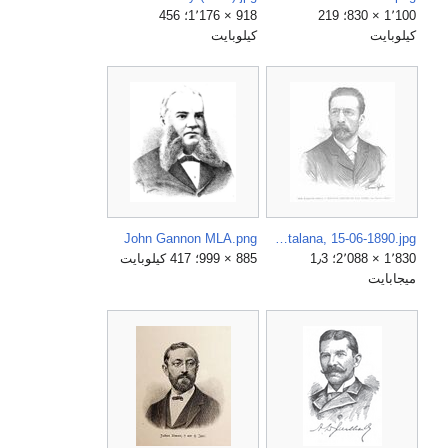
1٬100 × 830؛ 219
918 × 1٬176؛ 456
كيلوبايت
كيلوبايت
John Gannon MLA.png
Joaquim Riera y Bertran, de Thomás Pijoliu, La Ilustració Catalana, 15-06-1890.jpg
1٬830 × 2٬088؛ 1٫3
885 × 999؛ 417 كيلوبايت
ميجابايت