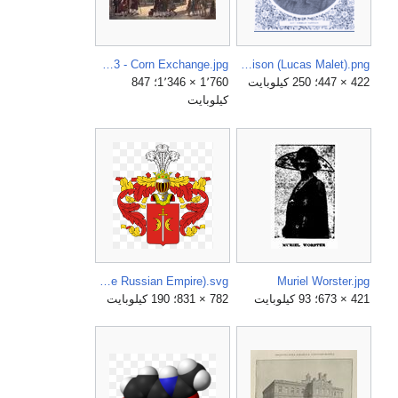
Microcosm of London Plate 033 - Corn Exchange.jpg
Mary St. Leger Kingsley Harrison (Lucas Malet).png
422 × 447؛ 250 كيلوبايت
1٬760 × 1٬346؛ 847
كيلوبايت
Ostoja Coat of Arms of the noble family Miklashevsky (in the Russian Empire).svg
Muriel Worster.jpg
421 × 673؛ 93 كيلوبايت
782 × 831؛ 190 كيلوبايت