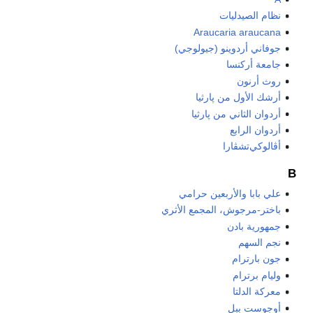
نظام الصيدليات
Araucaria araucana
جوفاني أردوينو (جيولوجي)
جامعة أركنسا
روث أرنون
أرشك الأول من پارثيا
أردوان الثاني من پارثيا
أردوان الرابع
أڤالوكي‌تشڤارا
B
علي بابا والأربعين حرامي
باختر-مرجوش، المجمع الأثري
جمهورية بادن
نجم السهم
جون بارترام
وليام برترام
معركة الدلتا
أوجوست ببل