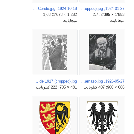
1924-10-18, La Esfera, Madrid viejo, Apuntes sobre el carácter, Luis Bello, Sancha, 02 (cropped) Calle del Conde.jpg
1924-01-27, Buen Humor, Bartolomé Pérez Casas, Sancha (cropped).jpg
1٬993 × 2٬395؛ 2٫7
1٬282 × 1٬678؛ 1٫68
ميجابايت
ميجابايت
Andrés Ovejero. Los oradores, perorando, de Campúa, Mundo Gráfico, 30 de mayo de 1917 (cropped).jpg
1926-05-27, La Hormiga de Oro, Varios, Vidal (cropped) Constancia Gamazo.jpg
686 × 900؛ 407 كيلوبايت
481 × 705؛ 222 كيلوبايت