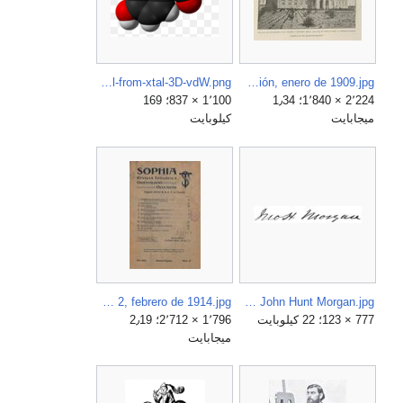
Paracetamol-from-xtal-3D-vdW.png
Pabellón de administración. Asilo de San José para epilépticos, en las Piqueñas, Carabanchel, de Enrique Fort y Guyenet y Federico Aparici, Arquitectura y Construcción, enero de 1909.jpg
2٬224 × 1٬840؛ 1٫34
1٬100 × 837؛ 169
ميجابايت
كيلوبايت
Sophia, año XXII, número 2, febrero de 1914.jpg
Signature of John Hunt Morgan.jpg
777 × 123؛ 22 كيلوبايت
1٬796 × 2٬712؛ 2٫19
ميجابايت