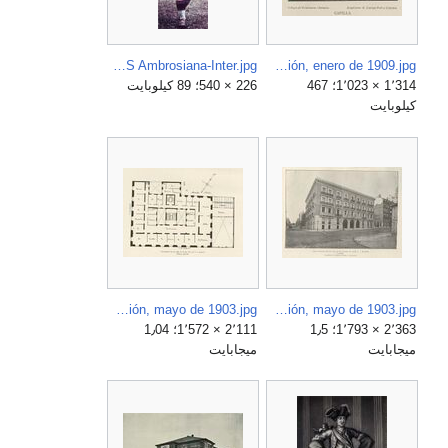
Carlo Ceresoli - 1930s - AS Ambrosiana-Inter.jpg
Capilla. Colegio de Villafranca, Badajoz, de Enrique Fort y Guyenet, Arquitectura y Construcción, enero de 1909.jpg
1٬314 × 1٬023؛ 467
226 × 540؛ 89 كيلوبايت
كيلوبايت
Casa-palacio en la calle de Felipe IV nº 9, Madrid, planta general, Arquitectura y Construcción, mayo de 1903.jpg
Casa-palacio en la calle de Felipe IV nº 9, Madrid, fachadas, Arquitectura y Construcción, mayo de 1903.jpg
2٬363 × 1٬793؛ 1٫5
2٬111 × 1٬572؛ 1٫04
ميجابايت
ميجابايت