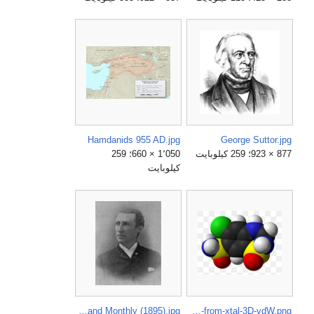
Hamdanids 955 AD.jpg
George Suttor.jpg
877 × 923؛ 259 كيلوبايت
1٬050 × 660؛ 259
كيلوبايت
William G. Irwin, The Overland Monthly (1895).jpg
Hydrochlorothiazide-from-xtal-3D-vdW.png