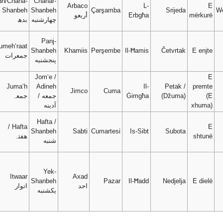
dh/Chaha-
Chahar-
Arbaco
L-
E
Shanbeh
Shanbeh
Çarşamba
Srijeda
W
mërkurë
Erbgħa
أربعو
چهارشنبه
بدھ
Panj-
umeh‘raat
Shanbeh
Khamiis
Perşembe
Il-Ħamis
Četvrtak
E enjte
جمعرات
پنجشنبه
Jom‘e /
E
Juma‘h
Adineh
Il-
Petak /
premte
Jimco
Cuma
(E
(Džuma)
Ġimgħa
جمعه /
جمعہ
xhuma)
آدينه
Hafta /
Hafta /
E
Shanbeh
Sabti
Cumartesi
Is-Sibt
Subota
shtunë
ھفتہ
شنبه
Yek-
Itwaar
Axad
Shanbeh
Pazar
Il-Ħadd
Nedjelja
E dielë
احد
اتوار
یکشنبه