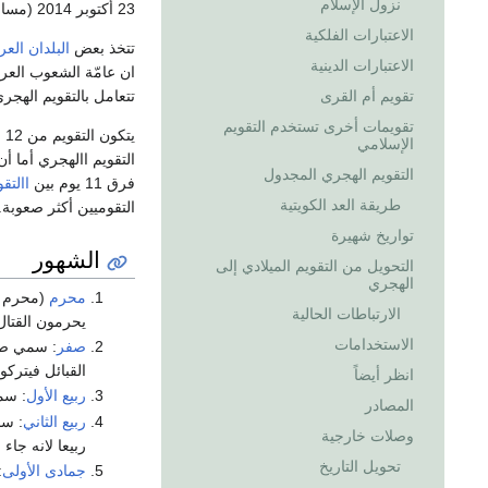
نزول الإسلام
23 أكتوبر 2014 (مساءاً).
الاعتبارات الفلكية
تتخذ بعض
البلدان العر
الاعتبارات الدينية
ان عامّة الشعوب العر
تتعامل بالتقويم الهج
تقويم أم القرى
تقويمات أخرى تستخدم التقويم
الإسلامي
التقويم االهجري أما أن يكون 29 أو 0
التقويم الهجري المجدول
فرق 11 يوم بين
االتق
طريقة العد الكويتية
التقوميين أكثر صعوبة.
تواريخ شهيرة
الشهور
التحويل من التقويم الميلادي إلى
الهجري
محرم
(محرم ا
الارتباطات الحالية
يحرمون القتال
الاستخدامات
صفر
: سمي صفر
القبائل فيتركو
انظر أيضاً
ربيع الأول
: سم
المصادر
ربيع الثاني
: سم
وصلات خارجية
ربيعا لانه جاء
تحويل التاريخ
جمادى الأولى
: