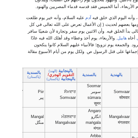
م الأربعاء، أما الخميس فقد قدسه قدماء المصريين والهنود.
وأنه اليوم الذي خلق فيه
آدم
عليه السلام، وأنه خير يوم طلعت
صومها بعضهم لحديث ( إن الأعمال تعرض على الله تعالى في كل
ى بدأ الخلق فيه. وأن الاثنين يوم سفر وتجارة لأن شعيبًا سافر
أخاه
هابيل
. والأربعاء، يوم أخذ وعطاء وقد أهلك الله فيه عادًا
والجمعة يوم تزويج؛ فالأنبياء عليهم السلام كانوا ينكحون
إجماعها على قتل الرسول ص. ولكل يوم من أيام الأسبوع مقالة
بالپنجابية
(الهند)
بالسندية
بالهندية
بالسندية
بالمالاوية
التقويم الهجري/
(پاكستان)
بالپنجابية
(پاكستان)
Soomar
Somvaar
سومر
ਸੋਮਵਾਰ
Piir
തിങ്കള്‍
ar
सोमवार
sūmara
Somvaar
پير
thiṅkal
বার
सूमर
Angaro
Mangalvaar
انگارو
ਮੰਗਲਵਾਰ
Mangal
ചൊവ്വ
ar
मंगलवार
maṅgala
Mangalvaar
منگل
chovva
বার
मंगल
Arbba