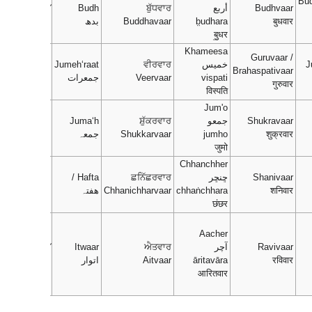
Bu
Budhvaar
أربع
ਬੁੱਧਵਾਰ
Budh
ബുധന്‍
ar
बुधवार
b̤udhara
Buddhavaar
بدھ
budhan
বার
बु॒धर
Khameesa
Guruvaar /
J
خميس
ਵੀਰਵਾਰ
Jumeh‘raat
വ്യാഴം
ar
Brahaspativaar
vispati
Veervaar
جمعرات
vyazham
বার
गुरुवार
विस्पति
Jum'o
Shukravaar
جمعو
ਸ਼ੁੱਕਰਵਾਰ
Juma‘h
വെള്ളി
ar
शुक्रवार
jumho
Shukkarvaar
جمعہ
veḷḷi
বার
जुमो
Chhanchher
Shanivaar
ڇنڇر
ਛਨਿੱਛਰਵਾਰ
Hafta /
ശനി
ar
शनिवार
chhaṅchhara
Chhanichharvaar
ھفتہ
shani
বার
छंछर
Aacher
Ravivaar
آچر
ਐਤਵਾਰ
Itwaar
ഞായര്‍
ar
रविवार
āritavāra
Aitvaar
اتوار
ñaayar
বার
आरितवार