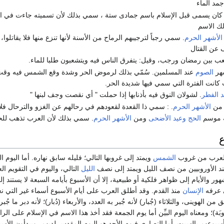
مد الماء
 كان يسمى قبل الإسلام باسم جمادى ستة ، سمي بذلك لأن تسميته جاءت في ال
لك الاسم
الأشهر الحرم
. سمي رجباً لترجيبهم الرماح من الأسنة لأنها تنزع منها فلا يقاتلوا، 
عن القتال
عب بين رمضان ورجب، وقيل: يتفرق الناس فيه ويتشعبون طلبا للماء.
هر
الصوم
عند المسلمين. سُمّي بذلك لرموض الحر وشدة وقع الشمس فيه وقت
 كانت الفترة التي سمي فيها شديدة الحر.
د الفطر
. لشولان النوق فيه بأذنابها إذا حملت " أي نقصت وجف لبنها "
من
الأشهر الحرم
. : سمي ذا القعدة لقعودهم في رحالهم عن الغزو والترحال فلا ي
 موسم
الحج
وعيد الأضحى
ومن
الأشهر الحرم
. سمي بذلك لأن العرب تذهب للح
ع
د العرب من غروب
الشمس
ويمتد إلى غروبها التالي؛ فليله سابق نهاره. أما اليو
ند الأوروبيين من نصف الليل ويمتد إلى نصف
الليل
التالي، واليوم في التقويم 
شهور والأيام إلى ظواهر فلكية أو طبيعية، إلا أن الأسبوع بأيامه السبعة لا يستن
 عرفه
الإنسان
منذ القدم. وقد أطلق العرب على أيام الأسبوع أسماء غير التي نعرفها
 من الهوينى، والثلاثاء (جُبار) لأنه جُبر به العدد، والأربعاء (دُبار)؛ لأنه دبر ما جُبر
ُوبَة)؛ ومعناه اليوم البيِّن أما يوم الجمعة فقد أخذ هذا الاسم في الإسلام على 
سبوعهم بالسبت. أما النصارى فيوم الأحد هو اليوم المقدس لديهم، ويبدأون الأسبو