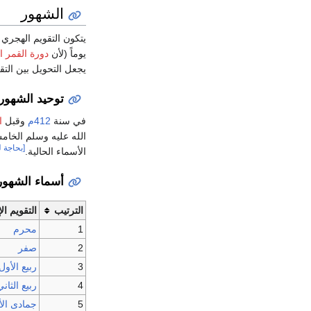
الشهور
يوماً (لأن
دورة القمر ا
يجعل التحويل بين التق
توحيد الشهور
في سنة
412م
وقبل
ا
الله عليه وسلم الخام
[بحاجة 
الأسماء الحالية.
أسماء الشهور
الترتيب
التقويم ا
1
محرم
2
صفر
3
ربيع الأول
4
ربيع الثاني
5
جمادى الأ