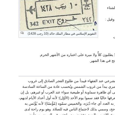
شتاء
وقيل :
التقويم الإسلامي في مطار الملك خالد (10 رجب 1428)
طلبون كلأًً ولا ميرة على اعتباره من الأشهر الحرم.
ج في هذا الشهر.
م الشرعي عند الفقهاء فيبدأ من طلوع الفجر الصادق إلى غروب
العبري يبدأ من غروب الشمس ويُحسب عادة من الساعة السادسة
د إلى أي ظاهرة سماوية أو طبيعية سواء عند العرب أو غيرهم، بل إن
 حاليًا فقد سموا يوم الأحد (الأوّل)؛ لأنه أول أعداد الأيام لديهم،
 به العدد أي جاء دُبَرَه، والخميس سمّوه (مُؤْنسًا)؛ لأنه يُؤْنَس به
الراجح، وسمي بذلك لاجتماع الناس فيه للصلاة. وهو يوم راحة لدى
ع بالاثنين. واليهود يتخذون يوم راحتهم في السبت، ويبدأون