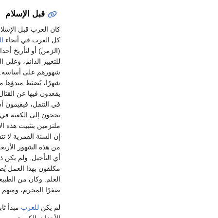
قبل الإسلام
كان العرب قبل الإسل
كل العرب في أنحاء
ال
(الزمن) أو لتأريخ أحدا
للتغيير الدائم، وعلى ا
شهرًا، يُضبَط مبدؤها من
يقعدون فيها عن القتال
في التنقل، فيقيمون أ
يحجون إلى الكعبة في أ
ملتزمين بتثبيت هذه ال
إن السنة القمرية لا تت
من هذه الشهور الأربعة
أي التأجيل. ولم يكن ذل
مكلفون بهذا العمل يُطلق
العلم. وكان من الطبي
صفرًا المحرم، ومنهم من
لم يكن
للعرب
مبدأ ثاب