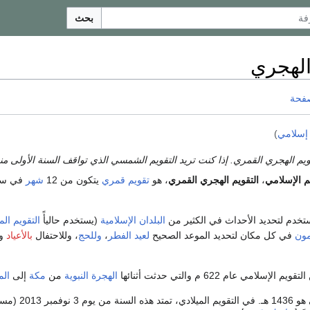
بحث
الهجري
صفحة
 إسلامي
)
ويم الهجري القمري. إذا كنت تريد التقويم الشمسي الذي تواقف السنة الأولى من
م الإسلامي
،
التقويم الهجري القمري
، هو
تقويم قمري
يتكون من 12
شهر
في سن
ستخدم لتحديد الأحداث في الكثير من
البلدان الإسلامية
(يستخدم حاليأً
التقويم الم
مون
في كل مكان لتحديد الموعد الصحيح
لعيد الفطر
،
وللحج
، وللاحتفال
بالأعياد
وا
لامي عام 622 م والتي حدثت أثنائها
الهجرة
النبوية
من
مكة
إلى
الم
التقويم الهجري الحالي هو 1436 هـ. في 