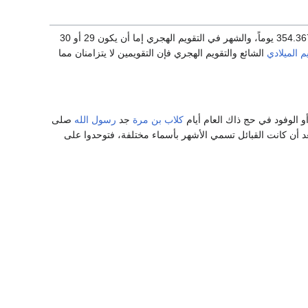
يتكون التقويم الهجري من 12 شهراً قمرياً أي أن السنة الهجرية تساوي 354 يوماً تقريباً، بالتحديد 354.367056 يوماً، والشهر في التقويم الهجري إما أن يكون 29 أو 30
م الميلادي
الشائع والتقويم الهجري فإن التقويمين لا يتزامنان مما
 الوفود في حج ذاك العام أيام
كلاب بن مرة
جد
رسول الله
صلى
 أن كانت القبائل تسمي الأشهر بأسماء مختلفة، فتوحدوا على