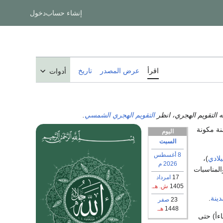
إنشاء حساب
دخول
اقرأ
عرض المصدر
تاريخ
أدوات
ه التقويم الهجري، انظر
التقويم الهجري الشمسي
.
ة مكونة
اليوم
السبت
8 أغسطس
يلادي
)،
2026
م
لمناسبات
17
امرداد
1405
ش. هـ.
دينة
.
23
صفر
1448
هـ.
التقويم الميلادي، تمتد هذه السنة من يوم 3 نوفمبر 2013 (مساءأ) حتى