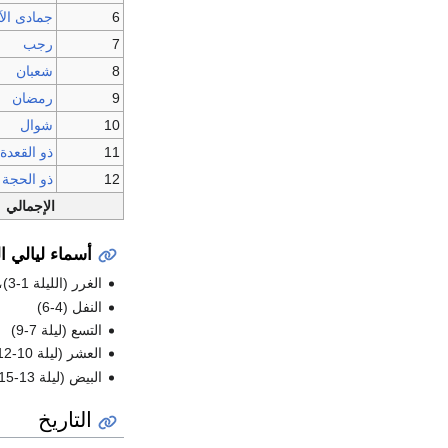
6
جمادى الآ
7
رجب
8
شعبان
9
رمضان
10
شوال
11
ذو القعدة
12
ذو الحجة
الإجمالي
أسماء ليالي ا
الغرر (الليلة 1-3)، وغرّة كل شيء أوّله
النفل (4-6)
التسع (ليلة 7-9)
العشر (ليلة 10-12)
البيض (ليلة 13-15)، وهي التي يسنّ صومها
التاريخ