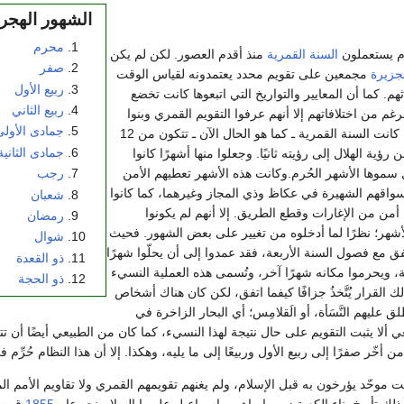
الشهور الهجري
محرم
ام يستعملون
السنة القمرية
منذ أقدم العصور. لكن لم يكن
صفر
جزيرة
مجمعين على تقويم محدد يعتمدونه لقياس الوقت
ربيع الأول
ثهم. كما أن المعايير والتواريخ التي اتبعوها كانت تخضع
ربيع الثاني
لرغم من اختلافاتهم إلا أنهم عرفوا التقويم القمري وبنوا
جمادى الأولى
شهورهم على أساسه. كانت السنة القمرية ـ كما هو الحال الآن ـ تتكون من 12
جمادى الثانية
 رؤية الهلال إلى رؤيته ثانيًا. وجعلوا منها أشهرًا كانوا
رجب
 سموها الأشهر الحُرم.وكانت هذه الأشهر تعطيهم الأمن
سواقهم الشهيرة في عكاظ وذي المجاز وغيرهما، كما كانوا
شعبان
من من الإغارات وقطع الطريق. إلا أنهم لم يكونوا
رمضان
أشهر؛ نظرًا لما أدخلوه من تغيير على بعض الشهور. فحيث
شوال
فق مع فصول السنة الأربعة، فقد عمدوا إلى أن يحلّوا شهرًا
ذو القعدة
، ويحرموا مكانه شهرًا آخر، وتُسمى هذه العملية النسيء
ذو الحجة
ك القرار يُتَّخذُ جزافًا كيفما اتفق، لكن كان هناك أشخاص
 عليهم النَّسَأة، أو الَقلامِس؛ أي البحار الزاخرة في
عي ألا يثبت التقويم على حال نتيجة لهذا النسيء، كما كان من الطبيعي أيضًا 
 أخّر صفرًا إلى ربيع الأول وربيعًا إلى ما يليه، وهكذا. إلا أن هذا النظام حُرِّ
ت موحّد يؤرخون به قبل الإسلام، ولم يغنهم تقويمهم القمري ولا تقاويم الأمم ال