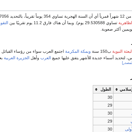
لظاهرية
تساوي 29.530588 يوم). وبما أن هناك فارق 11.2 يوم تقريبًا بين
التقوي
ويمين أكثر صعوبة.
لبعثة النبوية
ب150 سنة
وبمكة المكرمة
اجتمع العرب سواء من رؤساء القبائل أو
س، لتحديد أسماء جديدة للأشهر يتفق عليها جميع
العرب
وأهل
الجزيرة العربية
بعد
لمصدر]
لإسلامي
الطول
30
29
30
29
ولى
30