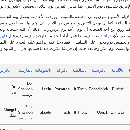
الإغريق يقدسون يوم الاثنين، كما قدس الفرس يوم الثلاثاء، وقدّس الأشوريون يو
لأيام الأسبوع سوى يومي الجمعة والسبت . ووردت الأحاديث بفضل يوم الجمعة، 
الساعة. كما أن يومي الاثنين والخميس من الأيام التي يهتم بها المسلمون وي
ا روي عن أحد الصحابة أن يوم الأحد يوم غرس وبناء؛ ذلك لأن الله سبحانه وتعال
يوم دم؛ لأن
حواء
حاضت فيه، لذا فمن أراد الحجامة فليحتجم فيه، وفيه قتل
قابيل
لخميس يوم دخول على السلطان؛ فقد دخل فيه إبراهيم عليه السلام على النمرود. 
والسبت يوم مكر وخديعة حيث إن قريشًا مكرت فيه باجتماعها في دار الندوة و
ة
بالألبانية
بالبوسنية
بالمالطية
بالتركية
بالصومالية
بالفارسية
بالأردو
Do-
Piir
Shanbeh
Isniin
Pazartesi
It-Tnejn
Ponedjeljak
E hënë
پير
دوشنبه
Seh-
Mangal
Shanbeh
Talaado
Salı
It-Tlieta
Utorak
E martë
منگل
سه شنبه