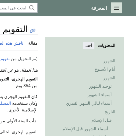
المعرفة
القائمة الرئيسية
التقويم 
مقالة
ناقش هذه ال
المحتويات
أخف
(تم التحويل من
تقويم
الشهور
أيام الأسبوع
هذا المقال هو عن التق
الشهور
التقويم الهجري
،
التقوي
من 354 يوم.
توحيد الشهور
أسماء الشهور
كان التقويم الهجري ي
وكان يستخدمه
المسل
أسماء ليالي الشهر القمري
الإسلامية الأخرى.
التاريخ
قبل الإسلام
بدأت السنة الأولى من التقويم الإس
أسماء الشهور قبل الإسلام