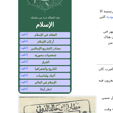
سمية الا
ودية
التي
هذه المقالة جزء من سلسلة:
الإسلام
تقريباً، بالتحديد 354.367056 يوم، الشهر في
[اظهر]
العقائد في الإسلام
بما أن هناك
[اظهر]
أركان الإسلام
بين
[اظهر]
مصادر التشريع الإسلامي
[اظهر]
شخصيات محورية
[اظهر]
الفرق
[اظهر]
لعرب كان
التاريخ والجغرافيا
[اظهر]
أعياد ومُناسبات
غزون فيه
[اظهر]
الإسلام في العالم
[اظهر]
انظر أيضًا
قال سمي
ء وقت