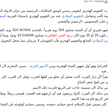
[
معلومات قديمة
]
بية
التقويم الهجري كتقويم رسمي لتوثيق المكاتبات الرسمية بين دوائر الدولة الر
بية تألف وتتعامل
بالتقويم الميلادي
عنه من التقويم الهجري باستثناء العربية
السع
ري على المستويين، الرسمي والشعبي.
يتكون التقويم من 12 شهر قمري أي أن السنة تساوي 354 يوم 
3 يوم (لأن
دروة القمر الظاهرية
تساوي 29.530588 يوم). و
ويم الميلادي
الشائع والتقويم الهجري فأن التقويمان لا يتزمنان مما يجعل التحويل 
لحرام) وهو أول شهور السنة الهجرية ومن
الأشهر الحرم
. : سمى المحرم لأن ا
 فيه.
اً لأن ديار العرب كانت تصفر أي تخلو من أهلها للحرب وقيل لان العرب كان ي
ن من لقوا صفر المتاع.
ي بذلك لأن تسميته جاءت في الربيع فلزمه ذلك الاسم.
ي بذلك لأن العرب كانوا يرتبعون فيه أي لرعيهم فيه العشب فسمى ربيعاً، وي
 في الربيع فلزمه هذا الاسم
 كان يسمى قبل الإسلام باسم جمادى خمسة، وسمي جمادى لوقوعه في الشتا