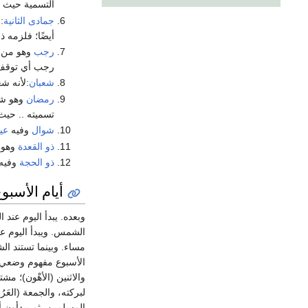
التسمية حيث ج
جمادى الثانية
:
أيضًا؛ فلزمه ذ
رجب
وهو من
رجب أي توقف 
شعبان
:لأنه ش
رمضان
وهو ش
تسميته .. حيث
شوال
وفيه
عي
ذو القعدة
وهو 
ذو الحجة
وفيه
أيام الأسبو
وبعده. يبدأ اليوم عن
الشمس. ويبدأ اليوم ع
مساء. وبينما تستند ال
الأسبوع مفهوم وضعي
والاثنين (الأهْون)؛ مشتق
لبركته، والجمعة (العَر
المسلمين، ثم يبدأون أ