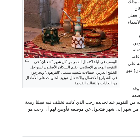
ـ وذلك
ان
. فعلى
لأسماء
ومن
جعله
غلة،
الوصف:في ليلة اكتمال القمر من كل شهر "شعبان" في
مه على
التقويم الهجري الإسلامي، يقيم السكان الأصليون لسواحل
ن) فهو
الخليج العربي احتفالات شعبية تسمى "القرهون" ويخرجون
في الشوارع للاحتفال والاحتفال. توزيع الحلويات على الأطفال
من العادات والتقاليد القديمة
عبان، وقد
وضعه
، فحج حينئذ حجة الوداع، وأبطل النَّسيء، لذلك سمي حجًا أقوم. وقد حدد الرسول ³ مكانه من التقويم عند تحديده رجب الذي كانت تختلف فيه قبيلتا ربيعة
نه من شهر إلى شهر فيتحول عن موضعه فأوضح لهم أن رجب هو