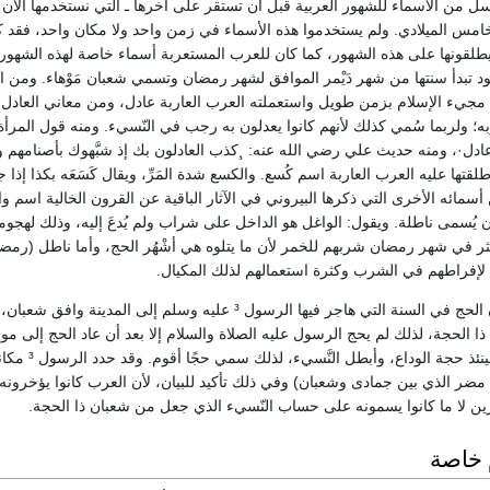
 من الأسماء للشهور العربية قبل أن تستقر على آخرها ـ التي نستخدمها الآن 
امس الميلادي. ولم يستخدموا هذه الأسماء في زمن واحد ولا مكان واحد، فقد ك
يطلقونها على هذه الشهور، كما كان للعرب المستعربة أسماء خاصة لهذه الشهور
د تبدأ سنتها من شهر دَيْمر الموافق لشهر رمضان وتسمي شعبان مَوْهاء. ومن ا
 مجيء الإسلام بزمن طويل واستعملته العرب العاربة عادل، ومن معاني العادل
؛ ولربما سُمي كذلك لأنهم كانوا يعدلون به رجب في النّسيء. ومنه قول المرأة
ادل·، ومنه حديث علي رضي الله عنه: ¸كذب العادلون بك إذ شبَّهوك بأصنامهم 
لقتها عليه العرب العاربة اسم كُسع. والكسع شدة المَرِّ، ويقال كَسَعَه بكذا إذا 
من أسمائه الأخرى التي ذكرها البيروني في الآثار الباقية عن القرون الخالية اسم وا
 يُسمى ناطلة. ويقول: الواغل هو الداخل على شراب ولم يُدعَ إليه، وذلك لهجو
 في شهر رمضان شربهم للخمر لأن ما يتلوه هي أشْهُر الحج، وأما ناطل (رمضا
إفراطهم في الشرب وكثرة استعمالهم لذلك المكيال.
نقل أصحاب الأخبار أن الحج في السنة التي هاجر فيها الرسول ³ عليه وسلم إلى المدينة وافق ش
 ذا الحجة، لذلك لم يحج الرسول عليه الصلاة والسلام إلا بعد أن عاد الحج إلى م
من ذي الحجة
ر الذي بين جمادى وشعبان) وفي ذلك تأكيد للبيان، لأن العرب كانوا يؤخرو
رين لا ما كانوا يسمونه على حساب النّسيء الذي جعل من شعبان ذا الحجة.
 خاصة