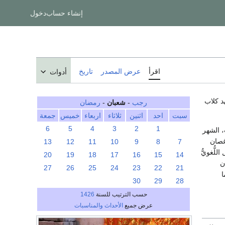
إنشاء حساب
دخول
اقرأ
عرض المصدر
تاريخ
أدوات
 عُرف بهذا الاسم نحو عام 412م في عهد كلاب
رجب
-
شعبان
-
رمضان
سبت
احد
اثنين
ثلاثاء
اربعاء
خميس
جمعة
6
5
4
3
2
1
، الشهر
غصان
13
12
11
10
9
8
7
ُّغويُّ
20
19
18
17
16
15
14
ن
27
26
25
24
23
22
21
ا
30
29
28
حسب الترتيب للسنة
1426
عرض جميع
الأحداث والمناسبات