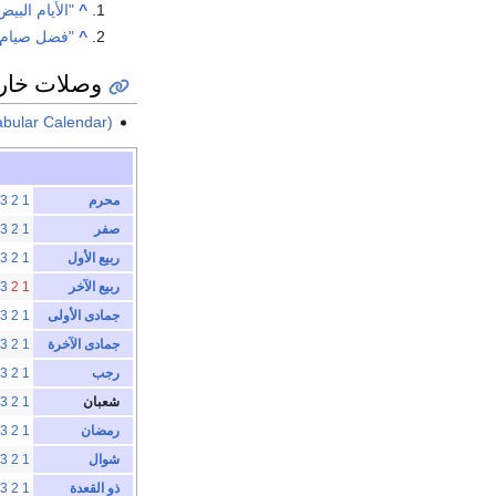
^
"الأيام الب
^
"فضل صيام ال
وصلات خار
abular Calendar)
محرم
1
2
3
صفر
1
2
3
ربيع الأول
1
2
3
ربيع الآخر
1
2
3
جمادى الأولى
1
2
3
جمادى الآخرة
1
2
3
رجب
1
2
3
شعبان
1
2
3
رمضان
1
2
3
شوال
1
2
3
ذو القعدة
1
2
3