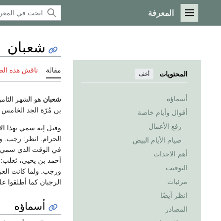
المعرفة
القائمة الرئيسية
شعبان
مقالة
ناقش هذه ال
المحتويات
أخف
أسماؤه
شعبان
بن مُرّة الجد الخامس ل
أقوال وأيام خاصة
رفع الأعمال
وقيل إنه سمي بهذا ال
الحرام. انظر: رجب. و
صيام الأيام البيض
في الوقت الذي سمي فيه
أهم الاحداث
أحمد بن يحيي، ثعلب: 
التوقيت
ورجب. ولما كانت العر
مرئيات
الرجبان كما أطلقوا ع
انظر أيضًا
أسماؤه
المصادر