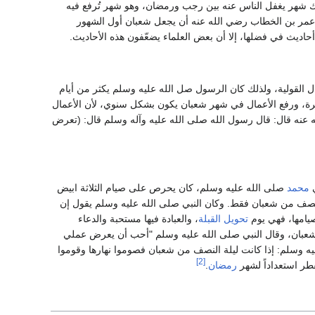
 أكثر هذا الشهر، فلم يكن الرسول ³ يصوم شهرًا غير رمضان أكثر من شعبان. قال ³: (ذاك شهر يغفل الناس عنه بين رجب ورمضان، وهو شهر تُرفع فيه
ا صائم ). ولعل ذلك ما حدا بأحد الصحابة في عام 17هـ أن يشير إلى عمر بن الخطاب رضي الله عنه أن يجعل شعبان أول الشهور
حاديث في فضلها، إلا أن بعض العلماء يضعّفون هذه الأحاديث.
ال القولية، ولذلك كان الرسول صل الله عليه وسلم يكثر من أيام
رة، ورفع الأعمال في شهر شعبان يكون بشكل سنوي، لأن الأعمال
له عنه قال: قال رسول الله صلى الله عليه وآله وسلم قال: (تعرض
ي
محمد
صلى الله عليه وسلم، كان يحرص على صيام الثلاثة ابيض
حسن صيام يوم ليلة النصف من شعبان فقط. وكان النبي صلى الله عليه وسلم يقول إن
يامها، فهي يوم
تحويل القبلة
، والعبادة فيها مستحبة والدعاء
عبان، وقال النبي صلى الله عليه وسلم "أحب أن يعرض عملي
عليه وسلم: إذا كانت ليلة النصف من شعبان فصوموا نهارها وقوموا
[2]
طر استعداداً لشهر
رمضان
.