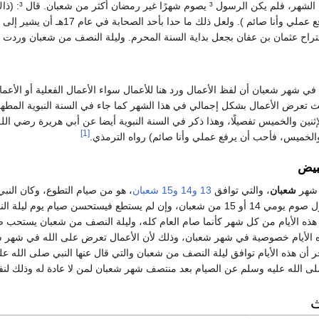
يُستحب صيام
الأعمال، فأحب أن يرفع عملي وأن
قتراح عثمان بن عفان بجعل بداية السنة المحرم. وليلة النصف من شعبان وردت أ
في شهر شعبان أن لفظ الأعمال ورد هنا للأعمال سواء الأعمال الفعلية أو الأعم
تعرض الأعمال بشكل إجمالي في هذا الشهر كما جاء في السنة النبوية المطه
ثنين والخميس تفصيلًا، وهذا ذكر في السنة النبوية أيضا عن أبي هريرة رضي ال
[1]
والخميس، فأحب أن يرفع عملي وأنا صائم) رواه الترمذي.
لبيض
شهر
شعبان
، والتي توافق
13
و14
و15 شعبان
، هو من صيام التطوع، وكان النب
فمن لم يستطع فليحاول صوم يومي 14 أو 15 من شعبان، وإن لم يستطع فيست
ه الأيام من كل شهر كأنما صام العام كله، وليلة النصف من شعبان يستحب ص
 الأيام خصوصية في شهر شعبان، وذلك لأن الأعمال تعرض على الله في شهر ش
آخر أن هذه الأيام توافق ليلة النصف من شعبان والتي قال عنها النبي صلى الله 
 صلى الله عليه وسلم عن الصيام بعد منتصف شهر شعبان لمن لا عادة له وذلك لنف
ث