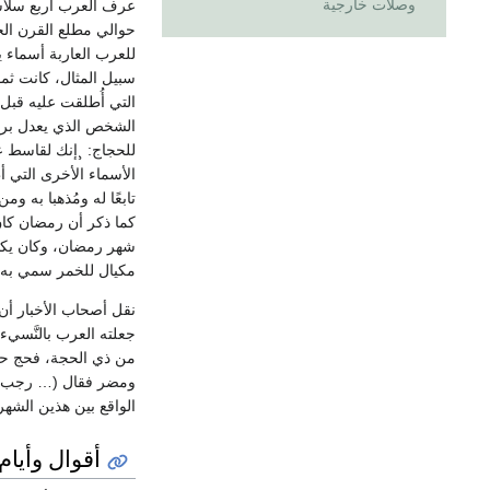
وصلات خارجية
عرف العرب أربع سلاسل
حوالي مطلع القرن الخ
للعرب العاربة أسماء 
سبيل المثال، كانت ثمو
التي أُطلقت عليه قبل
الشخص الذي يعدل بربه
للحجاج: ¸إنك لقاسط ع
الأسماء الأخرى التي أط
تابعًا له ومُذهبا به و
كما ذكر أن رمضان كان
شهر رمضان، وكان يكثر
مكيال للخمر سمي به ل
جعلته العرب بالنَّسيء
ومضر فقال (… رجب مض
الواقع بين هذين الشه
أقوال وأيام