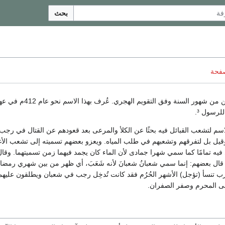
بحث
صفحة
هو الشهر الثامن من شهور السنة وفق التقويم الهجري.
لرسول ³.
اسم لتشعب القبائل فيه بحثًا عن الكلأ والمرعى بعد قعودهم عن القتال في رجب
قيل بل لتفرقهم وتشعبهم في طلب المياه. ويعزو بعضهم تسميته إلى تشعب الأ
 تمامًا كما سمي شهرا جمادى لأن الماء كان يجمد فيهما زمن تسميتهما. وقال الل
قال بعضهم: إنما سمي شعبانُ شعبانَ لأنه شَعَبَ، أي ظهر من بين شهري رمضا
ب تنسأ (تؤجل) الأشهر الحُرُم فقد كانت تُدخِل رجب في شعبان ويطلقون عليهم
لى المحرم وصفر الصفران.