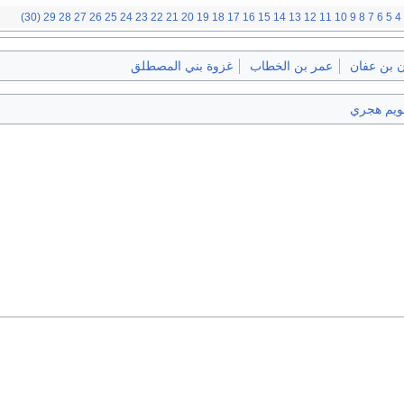
(30)
29
28
27
26
25
24
23
22
21
20
19
18
17
16
15
14
13
12
11
10
9
8
7
6
5
4
ن بن عفان
عمر بن الخطاب
غزوة بني المصطلق
ويم هجري