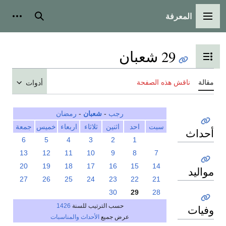
المعرفة
القائمة الرئيسية
بحث
أدوات
29 شعبان
تبديل عرض جدول المحتويات
مقالة
ناقش هذه الصفحة
أدوات
رجب
-
شعبان
-
رمضان
سبت
احد
اثنين
ثلاثاء
اربعاء
خميس
جمعة
أحداث
6
5
4
3
2
1
13
12
11
10
9
8
7
20
19
18
17
16
15
14
مواليد
27
26
25
24
23
22
21
30
29
28
حسب الترتيب للسنة
1426
وفيات
عرض جميع
الأحداث والمناسبات