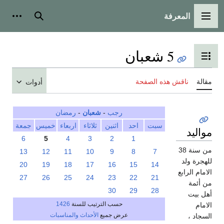
المعرفة
القائمة الرئيسية
بحث
أدوات
5 شعبان
تبديل عرض جدول المحتويات
مقالة
ناقش هذه الصفحة
أدوات
رجب
-
شعبان
-
رمضان
سبت
احد
اثنين
ثلاثاء
اربعاء
خميس
جمعة
مواليد
6
5
4
3
2
1
من سنة 38
13
12
11
10
9
8
7
للهجرة ولد
20
19
18
17
16
15
14
الامام الرابع
27
26
25
24
23
22
21
من أئمة
30
29
28
أهل بيت
حسب الترتيب للسنة
1426
الامام
عرض جميع
الأحداث والمناسبات
السجاد ،