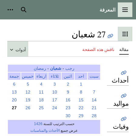
المعرفة
القائمة الرئيسية
بحث
أدوات
27 شعبان
تبديل عرض جدول المحتويات
مقالة
ناقش هذه الصفحة
أدوات
رجب
-
شعبان
-
رمضان
سبت
احد
اثنين
ثلاثاء
اربعاء
خميس
جمعة
أحداث
6
5
4
3
2
1
13
12
11
10
9
8
7
20
19
18
17
16
15
14
مواليد
27
26
25
24
23
22
21
30
29
28
حسب الترتيب للسنة
1426
وفيات
عرض جميع
الأحداث والمناسبات