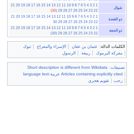
21
20
19
18
17
16
15
14
13
12
11
10
9
8
7
6
5
4
3
2
1
شوال
(30)
29
28
27
26
25
24
23
22
21
20
19
18
17
16
15
14
13
12
11
10
9
8
7
6
5
4
3
2
1
ذو القعدة
30
29
28
27
26
25
24
23
22
21
20
19
18
17
16
15
14
13
12
11
10
9
8
7
6
5
4
3
2
1
ذو الحجة
(30)
29
28
27
26
25
24
23
22
الكلمات الدالة:
عثمان بن عفان
الإسراء والمعراج
تبوك
معركة اليرموك
ربيعة
الرسول
تصنيفات
:
Short description is different from Wikidata
Articles containing explicitly cited عربية-language text
رجب
تقويم هجري