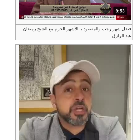
9:53
المدة: دقائق و 53 ثواني.
فضل شهر رجب والمقصود بـ الأشهر الحرم مع الشيخ رمضان
عبد الرازق.