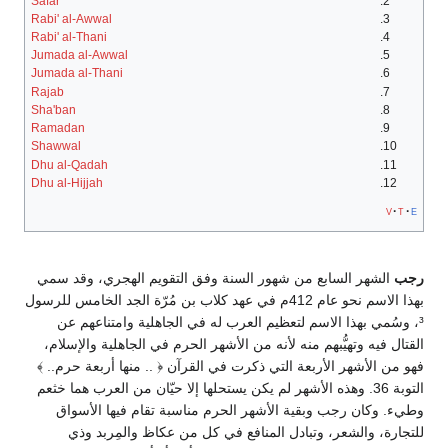
Safar
Rabi' al-Awwal
Rabi' al-Thani
Jumada al-Awwal
Jumada al-Thani
Rajab
Sha'ban
Ramadan
Shawwal
Dhu al-Qadah
Dhu al-Hijjah
v
t
e
رجب
الشهر السابع من شهور السنة وفق التقويم الهجري، وقد سمي
بهذا الاسم نحو عام 412م في عهد كلاب بن مُرّة الجد الخامس للرسول
³، وسُمي بهذا الاسم لتعظيم العرب له في الجاهلية وامتناعهم عن
القتال فيه وتهيُّبهم منه لأنه من الأشهر الحرم في الجاهلية والإسلام،
فهو من الأشهر الأربعة التي ذكرت في القرآن ﴿ .. منها أربعة حرم.. ﴾
التوبة 36. وهذه الأشهر لم يكن يستحلها إلا حيّان من العرب هما خثعم
وطيء. وكان رجب وبقية الأشهر الحرم مناسبة تقام فيها الأسواق
للتجارة، والشعر، وتبادل المنافع في كل من عكاظ والمِربد وذي