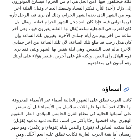
فَلْتَة فيختلفون فيها: أمن الحل هي أم من الحُرم؟ فيسارع الموتورون
إلى دَرْك (أخذ) الثأر، فيكثر الفساد وتسفك الدماء. وقيل: الفلتة آخر
يوم من الشهر الذي بعده الشهر الحرام، وذلك أن يرى فيه الرجل ثأره،
فربما توانى فيه، فإذا كان الغد دخل الشهر الحرام ففاته. ويقال: بل
كان للعرب في الجاهلية ساعة يُقال لها: الفلتة يغيرون فيها، وهي آخر
ساعة من آخر يوم من أيام جمادى الآخرة، يغيرون تلك الساعة وإن
كان هلال رجب قد طلع تلك الساعة، لأن تلك الساعة من آخر جمادى
الآخرة مالم تغب الشمس. وهي ليلة ينقص بها الشهر ويتم، فقد يرى
قوم الهلال رأي العين، ولكنه غُمَّ على آخرين، فيغير هؤلاء على أولئك
وهم آمنون في مضاجعهم.
أسماؤه
كانت العرب تطلق على الشهور الحالية أسماء غير الأسماء المعروفة
بها حاليًا، فقد أطلقوا عليها ثلاث سلاسل من الأسماء قبل أن تستقر
على أسمائها الحالية في مطلع القرن الخامس الميلادي. انظر: التقويم
الهجري. وقد اختصوا رجبًا بأكثر من اسم، فكانت ثمود تدعوه (هَوْبل)
كما سمّت السابق له (هَوبَر) واللذين يلياه (مَوْهاء) و (دَيْمر)، وهو شهر
رمضان أما بقية العرب العاربة فكانت تطلق عليه اسم أحْلَك. ومن