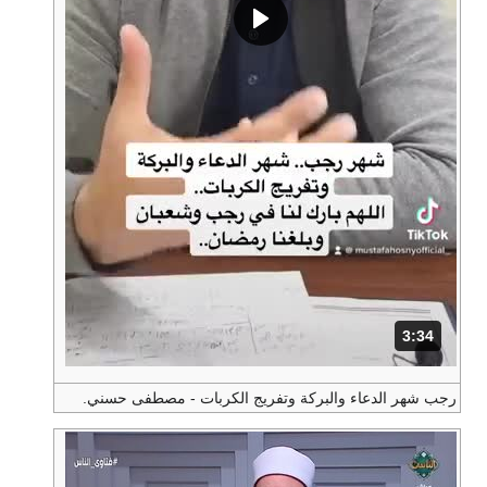
3:34
المدة: دقائق و 34 ثواني.
رجب شهر الدعاء والبركة وتفريج الكربات - مصطفى حسني.