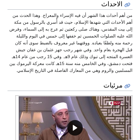
الاحداث
من أهم أحداث هذا الشهر أن فيه الإسراء والمعراج. وهذا الحدث من
أهم الأحداث التي شهدها الإسلام، حيث قد أُسري بالرسول من مكة
إلى بيت المقدس، وهناك صلى ركعتين ثم عرج به إلى السماء، وفرض
الله عليه الصلوات الخمسين ثم خففها إلى خمس في اليوم والليلة
رحمة منه ولطفًا بعباده. ووقتهما غير معروف بالضبط سوى أنه كان
قبل الهجرة بعام واحد. وفي شهر رجب جهز عثمان بن عفان جيش
العسرة المتجه إلى تبوك وذلك عام 9هـ. وفي 15 رجب من عام 14هـ
فتحت دمشق، وفي الخامس منه سنة 15هـ كانت معركة اليرموك بين
المسلمين والروم وهي من المعارك الفاصلة في التاريخ الإسلامي.
مرئيات