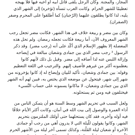
المجاز، والمجنة. وكان الرجل يلقى قاتل أبيه أو أخيه فيها فلا يهيجه
تعظيمًا للشهر الحرام. وكانت العرب تنسأه (تؤخره) إلى الشهر الذي
يليه، لذا كانوا يطلقون عليهما (الرّجبان) كما أطلقوا على المحرم وصفر
(الصفران).
وكان بين مضر و ربيعة خلاف في هذا الشهر، فكانت مضر تجعل رجب
الشهر المعروف الآن، أما ربيعة فكانت تجعله رمضان. ولم تحل هذه
المعضلة إلا بظهور الإسلام الذي أكّد على أنه (رجب مضر). وقد ذكر
الرسول ³ رجب مضر الذي بين جمادى وشعبان مبالغة في إيضاحه
وإزالة اللبس عنه لذا أضافه إلى مضر. وقيل بل ذلك لأنهم كانوا
يعظمونه أكثر من غيرهم فأضيف إليهم. والترجيب في اللغة التعظيم
وقوله: بين جمادى وشعبان، تأكيد للبيان وإيضاح له إذ كانوا يؤخرونه من
شهر إلى شهر، فيتحول عن موضعه الذي يختص به، فبين لهم أنه الشهر
الذي بين جمادى وشعبان، لا ماكانوا يسمونه على حساب النَّسيء
فيختلفون فيه ومن ثم يستحلونه.
ولعل السبب في تحريم الشهر وسط السنة هو أن يتمكن الناس من
أداء العمرة والوصول إلى بيت الله في أمان، وكانت أكثر الأيام خلافًا
فيه أوله وآخره، فقد كان يستحلهما حتى أولئك الملتزمون بتحريم
الشهر، وكانوا يقولون للّيلة التي لا يدرون أهي من رجب أو جمادى
الآخرة أو شعبان ليلة الفَلْتة، وكذلك تسمى آخر ليلة من الأشهر الحرم