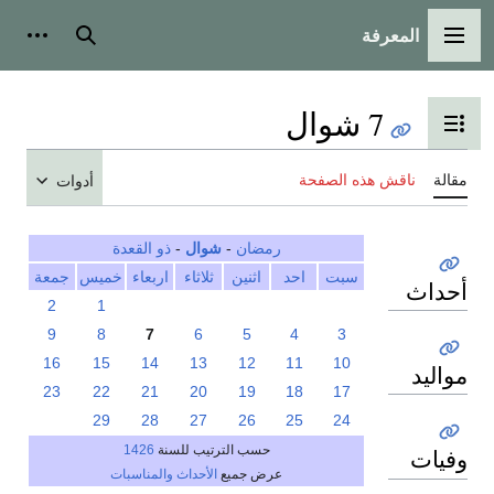
المعرفة
القائمة الرئيسية
بحث
أدوات
7 شوال
تبديل عرض جدول المحتويات
مقالة
ناقش هذه الصفحة
أدوات
رمضان
-
شوال
-
ذو القعدة
سبت
احد
اثنين
ثلاثاء
اربعاء
خميس
جمعة
أحداث
2
1
9
8
7
6
5
4
3
16
15
14
13
12
11
10
مواليد
23
22
21
20
19
18
17
29
28
27
26
25
24
حسب الترتيب للسنة
1426
وفيات
عرض جميع
الأحداث والمناسبات