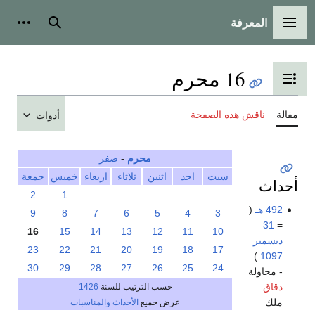
المعرفة
القائمة الرئيسية
بحث
أدوات
16 محرم
تبديل عرض جدول المحتويات
مقالة
ناقش هذه الصفحة
أدوات
محرم
-
صفر
سبت
احد
اثنين
ثلاثاء
اربعاء
خميس
جمعة
أحداث
2
1
492 هـ
(
9
8
7
6
5
4
3
31
=
16
15
14
13
12
11
10
ديسمبر
23
22
21
20
19
18
17
)
1097
30
29
28
27
26
25
24
- محاولة
دقاق
حسب الترتيب للسنة
1426
ملك
عرض جميع
الأحداث والمناسبات