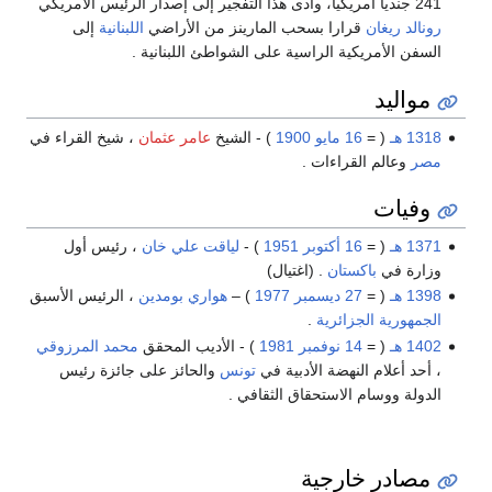
241 جنديا أمريكيا، وأدى هذا التفجير إلى إصدار الرئيس الأمريكي
رونالد ريغان
قرارا بسحب المارينز من الأراضي
اللبنانية
إلى
السفن الأمريكية الراسية على الشواطئ اللبنانية .
مواليد
1318 هـ
( =
16 مايو
1900
) - الشيخ
عامر عثمان
، شيخ القراء في
مصر
وعالم القراءات .
وفيات
1371 هـ
( =
16 أكتوبر
1951
) -
لياقت علي خان
، رئيس أول
وزارة في
باكستان
. (اغتيال)
1398 هـ
( =
27 ديسمبر
1977
) –
هواري بومدين
، الرئيس الأسبق
الجمهورية الجزائرية
.
1402 هـ
( =
14 نوفمبر
1981
) - الأديب المحقق
محمد المرزوقي
، أحد أعلام النهضة الأدبية في
تونس
والحائز على جائزة رئيس
الدولة ووسام الاستحقاق الثقافي .
مصادر خارجية