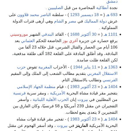
دمشق
نجدة
أنطاكية
المحاصرة من قبل
الصليبيين
.
693 هـ
( =
18 ديسمبر
1293
) - سلطنة
الناصر محمد قلاوون
على
عرش
دولة المماليك
في
مصر
و
الشام
وهي أزهى فترات الدولة
المملوكية .
1101 هـ
( =
30 أكتوبر
1688
) - القائد
البندقي
الشهير
موروسيني
يرفع حصاره عن جزيرة
آغري بوز
الخاضعة للحكم
العثماني
بعد
106 أيام من الحصار والقتال الشرس، قتل خلاله 23 ألفا من
البنادقة، وقد أطلق البنادقة على القلعة 182 ألف طلقة مدفعية،
لكن القلعة ظلت صامدة.
1363 هـ
( =
11 يناير
1944
) - الأحزاب
المغربية
تفوض
حزب
الاستقلال المغربي
بتقديم مطالب الشعب إلى الملك وإلى المقيم
الفرنسي
وتطالب بالاستقلال التام.
1404 هـ
( =
23 أكتوبر
1983
) - قيام
منظمة الجهاد الإسلامي
بتفجير مقر قيادة مشاة البحرية
الأمريكية
، ومقر سرية
فرنسية
من المظليين في
بيروت
إبان
الحرب الأهلية اللبنانية
، وأسفر
التفجيران عن مقتل 239 أمريكيًا و 58 فرنسيًا، وكان الفارق بين
التفجيرين لا يتعدى بضع لحظات.
1404 هـ
( =
23 أكتوبر
1983
) - تفجير مقر قيادة قوات مشاه
البحرية الأمريكية
المارينز
في
بيروت
، وقد أسفر الهجوم عن مقتل