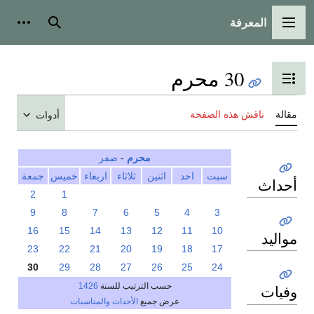
المعرفة
القائمة الرئيسية
بحث
أدوات
30 محرم
تبديل عرض جدول المحتويات
مقالة
ناقش هذه الصفحة
أدوات
محرم
-
صفر
سبت
احد
اثنين
ثلاثاء
اربعاء
خميس
جمعة
أحداث
2
1
9
8
7
6
5
4
3
16
15
14
13
12
11
10
مواليد
23
22
21
20
19
18
17
30
29
28
27
26
25
24
حسب الترتيب للسنة
1426
وفيات
عرض جميع
الأحداث والمناسبات