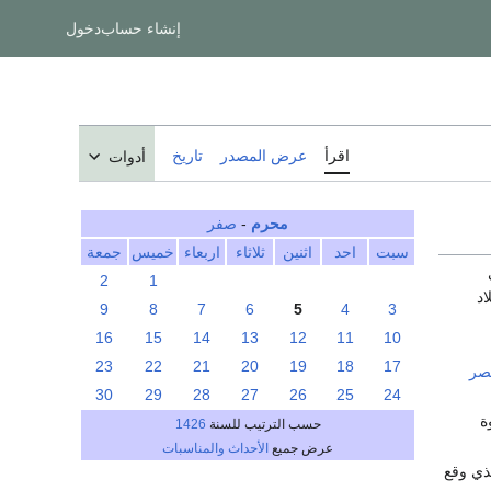
إنشاء حساب
دخول
اقرأ
عرض المصدر
تاريخ
أدوات
محرم
-
صفر
سبت
احد
اثنين
ثلاثاء
اربعاء
خميس
جمعة
2
1
اد
9
8
7
6
5
4
3
16
15
14
13
12
11
10
23
22
21
20
19
18
17
صر
30
29
28
27
26
25
24
ة
حسب الترتيب للسنة
1426
عرض جميع
الأحداث والمناسبات
لذي وقع