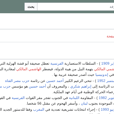
بحث
صفحة
1909
) - السلطات الاستعمارية
الفرنسية
تعطل صحيفة أبو قشة الهزلية التي
شمي المالكي
بتهمة النيل من هيبة الدولة، فيضطر
الهاشمي المالكي
لمغادرة البل
 في
إندونيسيا
حيث أصدر صحيفة عربية بها .
1952
) - تنحي الزعيم الكبير
أحمد حسين
عن رئاسة
حزب مصر الفتاة
ت الرئاسة إلى
إبراهيم شكري
، والمعروف أن
أحمد حسين
هو مؤسس
حزب م
ماء الحركة الوطنية في أيام عهد الملكية.
1982
) - المقاومة
اللبنانية
في الجنوب تفجر مقر القوات
الفرنسية
في القو
ت الموجودة بجنوب
لبنان
، وأسفر الهجوم عن مقتل 56 شخصا.
1993
) - إجراء انتخابات تشريعية تعددية في
المغرب
وفقا للدستور الجديد ا