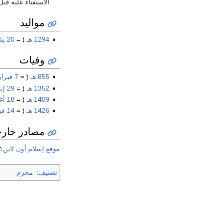
الاستفتاء عليه قبل
مواليد
1294 هـ
( =
20 يناير
وفيات
855 هـ
( =
7 فبراير
1352 هـ
( =
29 إبريل
1409 هـ
( =
18 أغسطس
1426 هـ
( =
14 فبراير
مصادر خارج
موقع إسلام أون لاين
تصنيف
:
محرم