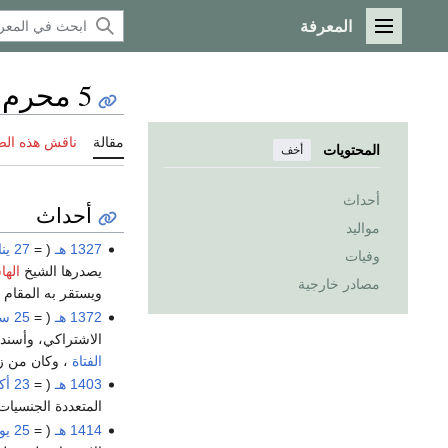
المعرفة
القائمة الرئيسية
5 محرم
مقالة
ناقش هذه ال
المحتويات
أخف
أحداث
أحداث
مواليد
1327 هـ
( =
27 يناير
وفيات
يصدرها الشيخ
الها
مصادر خارجية
ويستقر به المقام
1372 هـ
( =
25 سبتمبر
الاشتراكي، وأسند
الفتاة
، وكان من زع
1403 هـ
( =
23 أكتوبر
المتعددة الجنسيا
1414 هـ
( =
25 يونيو