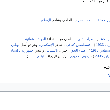
 عام من الانتخابات.
1877
) –
أحمد محرم
، الملقب بشاعر
الإسلام
.
1451
) –
مراد الثاني
، سلطان من سلاطنة
الدولة العثمانية
.
1933
) -
قسطنطين كفافي
، شاعر
الإسكندرية
وهو ذو أصل
يوناني
.
1988
) -
ضياء الحق
، جنرال
باكستاني
ورئيس
جمهورية باكستان
.
2005
) -
رفيق الحريري
، رئيس الوزراء
اللبناني
السابق .
ية