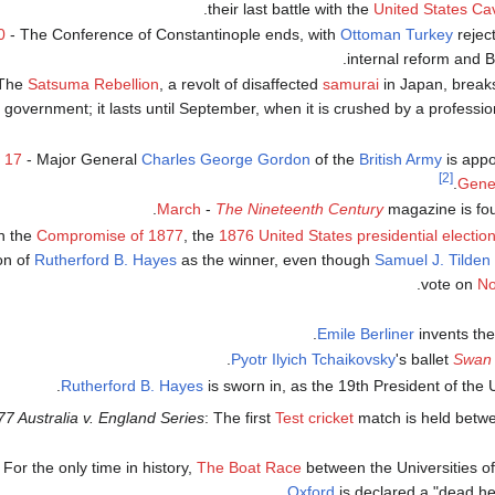
.
their last battle with the
United States Ca
0
- The Conference of Constantinople ends, with
Ottoman Turkey
reject
internal reform and B
The
Satsuma Rebellion
, a revolt of disaffected
samurai
in Japan, breaks
 government; it lasts until September, when it is crushed by a professio
 17
- Major General
Charles George Gordon
of the
British Army
is app
[2]
.
Gener
March
-
The Nineteenth Century
magazine is fo
n the
Compromise of 1877
, the
1876 United States presidential electio
on of
Rutherford B. Hayes
as the winner, even though
Samuel J. Tilden
.
vote on
No
.
Emile Berliner
invents th
Pyotr Ilyich Tchaikovsky
's ballet
Swan
Rutherford B. Hayes
is sworn in, as the 19th President of the U
7 Australia v. England Series
: The first
Test cricket
match is held betw
 For the only time in history,
The Boat Race
between the Universities o
Oxford
is declared a "dead heat