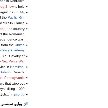
oops in Nebraska.
Dog Show
is held.
magnitude 8.5
M
s
d the
Pacific Rim
ccurs in France.
eanu
, the country
 of the Romanian
ependence war).
 from the
United
Military Academy
 U.S. Cavalry at
he
Nez Perce War
vice in
Hamilton,
Ontario
, Canada.
k, Pennsylvania
s that wipe out
ys, killing 1,000.
30 يونيو
- أسطول ا
يوليو-سبتمبر