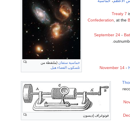
س الأعظم
،
خماسية
Treaty 7
i
Confederation
, at the
B
September 24
-
Bat
.
outnumb
خماسية ستفان
(ملتقطة من
November 14
-
تلسكوپ الفضاء هبل
.
Tho
reco
No
Dec
فوتوغراف إديسون