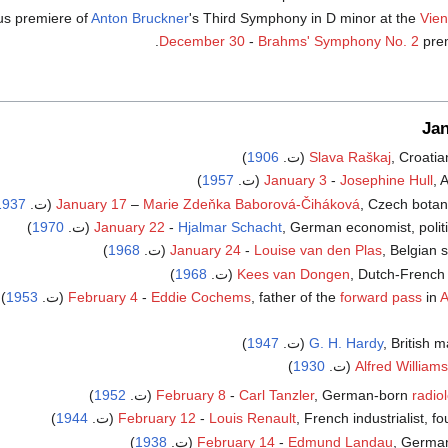
us premiere of
Anton Bruckner
's Third Symphony in D minor at the
Vien
December 30
-
Brahms' Symphony No. 2
prem
Ja
Croatia (ت.
Slava Raškaj
1906
)
ت.
Josephine Hull
-
January 3
1957
)
Czech botan (ت.
Marie Zdeňka Baborová-Čiháková
–
January 17
1937
German economist, polit (ت.
Hjalmar Schacht
-
January 22
1970
)
Belgian s (ت.
Louise van den Plas
-
January 24
1968
)
Dutch-French  (ت.
Kees van Dongen
1968
)
A
in
forward pass
, father of the
Eddie Cochems
-
February 4
(ت.
1953
)
British  (ت.
G. H. Hardy
1947
)
)
1930
Alfred William
radio
, German-born
Carl Tanzler
-
February 8
(ت.
1952
)
, French industrialist, f
Louis Renault
-
February 12
(ت.
1944
)
Germa (ت.
Edmund Landau
-
February 14
1938
)