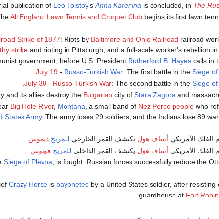
ial publication of
Leo Tolstoy
's
Anna Karenina
is concluded, in
The Rus
The
All England Lawn Tennis and Croquet Club
begins its first lawn ten
lroad Strike of 1877
: Riots by
Baltimore and Ohio Railroad
railroad wor
hy strike
and rioting in Pittsburgh, and a full-scale worker's rebellion in 
unist government, before U.S. President
Rutherford B. Hayes
calls in 
July 19
-
Russo-Turkish War
: The first battle in the
Siege of
July 30
-
Russo-Turkish War
: The second battle in the
Siege of
y and its allies destroy the
Bulgarian
city of
Stara Zagora
and massacre 
ear
Big Hole River
,
Montana
, a small band of
Nez Perce people
who ref
d States Army
. The army loses 29 soldiers, and the Indians lose 89 war
م الفلك الأمريكي
أساف هول
يكتشف القمر الخارجي
للمريخ
ديموس
.
م الفلك الأمريكي
أساف هول
يكتشف القمر الداخلي
للمريخ
فوبوس
.
he
Siege of Plevna
, is fought. Russian forces successfully reduce the Ot
ief
Crazy Horse
is
bayoneted
by a United States soldier, after resisting
.
guardhouse at
Fort Robi