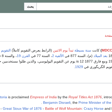
بحث
صفحة
MDCC
)
كانت
سنة بسيطة
تبدأ يوم الاثنين
(الرابط يعرض التقويم كاملاً)
التقويم
بعد الميلاد
(م)، السنة 877 في
الألفية 2
، السنة 77 في
القرن 19
، والسنة 8 في
بين 1583 و 1929 ومع فارق 1877 is 12 يوم عن التقويم اليوليوسي، والذين ظلوا مستخدمي
تقويم الگريگوري في
1929
.
toria
is proclaimed
Empress of India
by the
Royal Titles Act 1876
, intr
.
Benjamin Disraeli
, the
Prime Minister of th
-
Great Sioux War of 1876
-
Battle of Wolf Mountain
:
Crazy Horse
and h