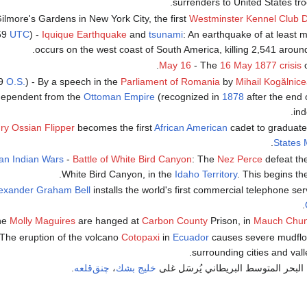
surrenders to United States tr
Gilmore's Gardens in New York City, the first
Westminster Kennel Club 
59
UTC
) -
Iquique Earthquake
and
tsunami
: An earthquake of at least 
.
occurs on the west coast of South America, killing 2,541 aroun
May 16
- The
16 May 1877 crisis
o
9
O.S.
) - By a speech in the
Parliament of Romania
by
Mihail Kogălnic
ndependent from the
Ottoman Empire
(recognized in
1878
after the end
ind
ry Ossian Flipper
becomes the first
African American
cadet to graduate
.
States 
an Indian Wars
-
Battle of White Bird Canyon
: The
Nez Perce
defeat the
.
White Bird Canyon, in the
Idaho Territory
. This begins t
exander Graham Bell
installs the world's first commercial telephone ser
he
Molly Maguires
are hanged at
Carbon County
Prison, in
Mauch Chun
The eruption of the volcano
Cotopaxi
in
Ecuador
causes severe mudflow
surrounding cities and valle
لبحر المتوسط البريطاني يُرسَل غلى
خليج بشك
،
چنق‌قلعه
.