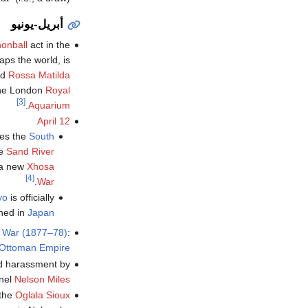
أبريل-يونيو
onball
act in the
aps the world, is
ld
Rossa Matilda
the London
Royal
[3]
.
Aquarium
April 12
es the
South
he
Sand River
 a new
Xhosa
[4]
.
War
yo
is officially
shed in
Japan
 War (1877–78)
:
Ottoman Empire
id harassment by
onel
Nelson Miles
the
Oglala Sioux