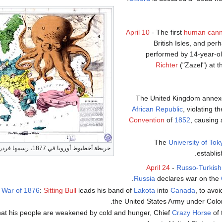
April 10
- The first
human cann
British Isles, and perh
performed by 14-year-o
Richter
("Zazel") at 
The United Kingdom annex
African Republic
, violating t
Convention
of
1852
, causing
The
University of Tok
خريطة أخطبوط أوروبا في 1877، رسمها فردريك روز.
.
establi
April 24
-
Russo-Turkish
.
Russia
declares war on the
 War of 1876
:
Sitting Bull
leads his band of
Lakota
into
Canada
, to avo
.
the United States Army under Col
hat his people are weakened by cold and hunger, Chief
Crazy Horse
of 