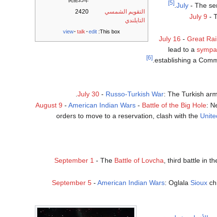
民前35年
[5]
.
July
- The ser
التقويم الشمسي
2420
July 9
- 
التايلندي
view
talk
edit
This box:
July 16
-
Great Rai
lead to a
sympat
[6]
establishing a Comm
July 30
-
Russo-Turkish War
: The Turkish arm
August 9
-
American Indian Wars
-
Battle of the Big Hole
: N
orders to move to a reservation, clash with the
Unite
September 1
- The
Battle of Lovcha
, third battle in t
September 5
-
American Indian Wars
: Oglala
Sioux
ch