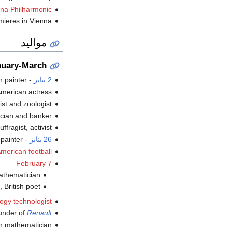
na Philharmonic
ieres in Vienna.
مواليد
nuary-March
2 يناير
-
, n painter
, American actress (
, ist and zoologist
, ician and banker
, uffragist, activist
26 يناير
-
, painter
merican football
February 7
, mathematician
, British poet (ت.
s
logy technologist
ounder of
Renault
, n mathematician