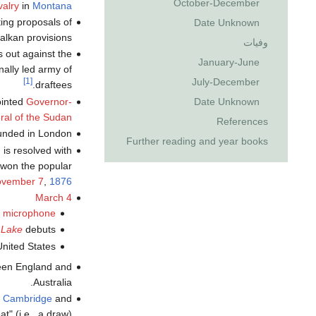
October-December
valry
in
Montana
ing proposals of
Date Unknown
alkan provisions.
وفيات
 out against the
January-June
nally led army of
July-December
[1]
draftees.
ointed
Governor-
Date Unknown
al of the Sudan
References
unded in London.
Further reading and year books
n
is resolved with
won the popular
vember 7
,
1876
March 4
e
microphone
 Lake
debuts.
nited States.
een England and
Australia.
f
Cambridge
and
" (i.e., a draw).