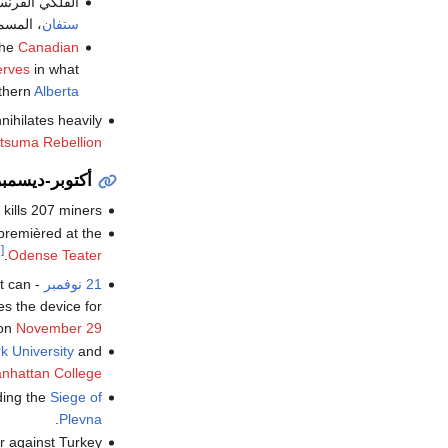
الفلكي الفرن
ستفان
، المسم
the
Canadian
erves
in what
thern
Alberta
nihilates heavily
tsuma Rebellion
أكتوبر-ديسمبر
kills 207 miners.
premièred at the
[7]
.
Odense Teater
21 نوفمبر
-
t can
es the device for
 on
November 29
k University
and
nhattan College
ding the
Siege of
.
Plevna
r against Turkey.