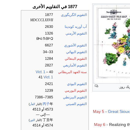
1877 في التقاويم الأخرى
التقويم الگريگوري
1877
MDCCCLXXVII
آب أوربه كونديتا
2630
التقويم الأرمني
1326
ԹՎ ՌՅԻԶ
التقويم الآشوري
6627
التقويم البهائي
33–34
التقويم البنغالي
1284
التقويم الأمازيغي
2827
سنة العهد البريطاني
40
–
Vict. 1
41
Vict. 1
التقويم البوذي
2421
التقويم البورمي
1239
التقويم البيزنطي
7385–7386
التقويم الصيني
年
丙子
(النار
الفأر
)
4573 أو 4513
May 5
-
Great Sioux
— إلى —
丁丑年
(النار
الثور
)
May 6
- Realizing t
4574 أو 4514