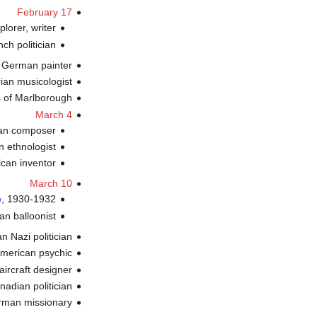
February 17
, plorer, writer
, ench politician
, German painter (ت
, trian musicologist
, s of Marlborough
March 4
, ian composer
, n ethnologist
, ican inventor
March 10
, 1930-1932 (ت.
o
, an balloonist
, n Nazi politician
, American psychic 
,  aircraft designer
, anadian politician
, erman missionary