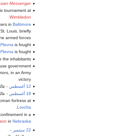
sian Messenger
nis tournament at
.
Wimbledon
kers in
Baltimore
St. Louis, briefly
the armed forces.
 Plevna
is fought.
 Plevna
is fought.
the inhabitants.
use government
riors, in an Army
victory.
12 أغسطس
- عال
18 أغسطس
- عال
toman fortress at
.
Lovcha
 confinement in a
nson
in
Nebraska
22 سبتمبر
-