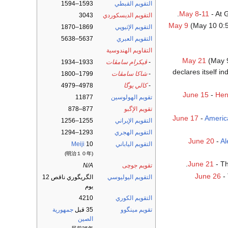
التقويم القبطي
1593–1594
May 8
-
11
- At 
التقويم الديسكوردي
3043
May 9
(May 10 0:
التقويم الإثيوپي
1869–1870
التقويم العبري
5637–5638
التقاويم الهندوسية
May 21
(May 
-
ڤيكرام سامڤات
1933–1934
declares itself i
-
شاكا سامڤات
1799–1800
-
كالي يوگا
4978–4979
June 15
-
Hen
تقويم الهولوسين
11877
تقويم الإگبو
877–878
June 17
-
Americ
التقويم الإيراني
1255–1256
التقويم الهجري
1293–1294
June 20
-
Al
التقويم الياباني
10
Meiji
(明治１０年)
.
June 21
- T
تقويم جوچى
N/A
June 26
- 
التقويم اليوليوسي
الگريگوري ناقص 12
يوم
التقويم الكوري
4210
تقويم مينگوو
35 قبل
جمهورية
الصين