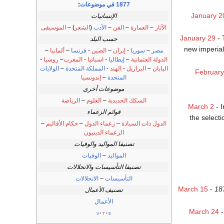
1877 في موضوعات
:
January 2
الإنسانيات
الآثار
–
العمارة
–
الفن
–
الأدب
(
الشعر
) –
الموسيقى
January 29
- 
حسب البلد
new imperial
مصر
–
سوريا
-
إيران
–
الصين
-
فرنسا
–
ألمانيا
–
الدولة العثمانية
–
إيطاليا
-
اسبانيا
-
المغرب
–
روسيا
-
اليابان
–
البرازيل
-
الهند
-
المملكة المتحدة
–
الولايات
February
المتحدة
–
إندونسيا
موضوعات أخرى
السكك الحديدية
–
العلوم
–
الرياضة
March 2
- I
قوائم الزعماء
the selecti
الدول ذات السيادة
–
زعماء الدول
–
حكام الأقاليم
–
الزعماء الدينيون
تصنيفا المواليد والوفيات
المواليد
–
الوفيات
تصنيفا التأسيسات والانحلالات
التأسيسات
–
الانحلالات
March 15
-
187
تصنيف الأعمال
الأعمال
March 24
-
v
t
e