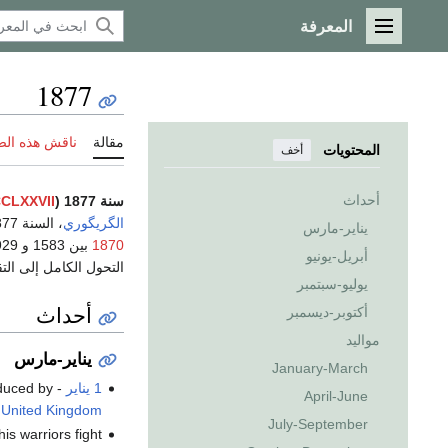
المعرفة
القائمة الرئيسية
1877
مقالة
ناقش هذه ال
المحتويات
أخف
أحداث
سنة 1877 (
CLXXVII
الگريگوري
، السنة 1877
يناير-مارس
1870
أبريل-يونيو
التحول الكامل إلى ال
يوليو-سبتمبر
أحداث
أكتوبر-ديسمبر
مواليد
يناير-مارس
January-March
1 يناير
-
oduced by
April-June
e United Kingdom
July-September
is warriors fight