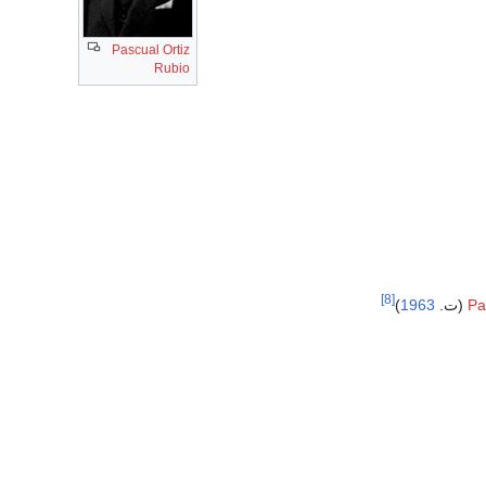
Pascual Ortiz
Rubio
[8]
)
1963
Pa