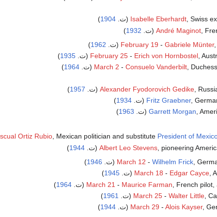
Swiss ex (ت.
Isabelle Eberhardt
1904
)
Fr (ت.
André Maginot
1932
)
.
Gabriele Münter
-
February 19
1962
)
Aus (ت.
Erich von Hornbostel
-
February 25
1935
)
Duches (ت.
Consuelo Vanderbilt
-
March 2
1964
)
Russ (ت.
Alexander Fyodorovich Gedike
1957
)
Germa (ت.
Fritz Graebner
1934
)
Amer (ت.
Garrett Morgan
1963
)
scual Ortiz Rubio
, Mexican politician and substitute
President of Mexic
pioneering Americ (ت.
Albert Leo Stevens
1944
)
Germa (ت.
Wilhelm Frick
-
March 12
1946
)
(ت.
Edgar Cayce
-
March 18
1945
)
French pilot, (ت.
Maurice Farman
-
March 21
1964
)
C (ت.
Walter Little
-
March 25
1961
)
G (ت.
Alois Kayser
-
March 29
1944
)