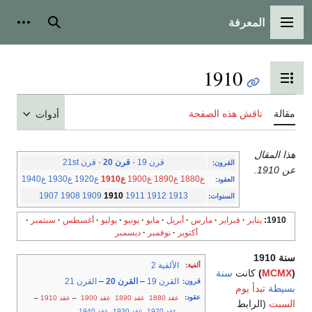
المعرفة
القائمة الرئيسية
بحث
أدوات
1910
تبديل عرض جدول المحتويات
مقالة
ناقش هذه الصفحة
أدوات
هذا المقال
قرن 19
·
قرن 20
·
قرن 21st
القرون
:
عن 1910.
ع1880
ع1890
ع1900
ع1910
ع1920
ع1930
ع1940
العقود
:
1907
1908
1909
1910
1911
1912
1913
السنوات
:
1910
يناير
فبراير
مارس
أبريل
مايو
يونيو
يوليو
أغسطس
سبتمبر
أكتوبر
نوفمبر
ديسمبر
سنة 1910
الألفية 2
ألفية
:
(
MCMX
)
كانت
سنة
القرن 19
–
القرن 20
–
القرن 21
قرون
:
بسيطة
تبدأ يوم
عقود
:
عقد 1880
عقد 1890
عقد 1900
–
عقد 1910
–
السبت
(الرابط
عقد 1920
عقد 1930
عقد 1940