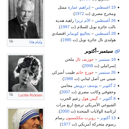
19 اغسطس
–
إبراهيم عمارة
ممثل
ومخرج مصري (ت
1972
).
26 أغسطس
–
الأم تريزا
راهبة هندية
نالت جائزة نوبل للسلام (ت
1997
).
28 أغسطس
–
تجالينغ كوبمانز
اقتصادي
هولندي نال جائزة نوبل (ت
1985
).
وليام هانا
سبتمبر–أكتوبر
18 سبتمبر
–
جوزيف تال
ملحن
إسرائيلي (ت
2008
).
26 سبتمبر
–
جورج حاتم
طبيب أميركي
صيني من أصل لبناني (ت
1988
).
2 أكتوبر
–
يوسف درويش
محامي
وحقوقي وكاتب مصري (ت
2007
).
Lucille Ricksen
8 أكتوبر
–
گيس هول
زعيم الحزب
الشيوعي الأمريكي ترشح اربع مرات
لرئاسة الولايات المتحدة (ت
2000
).
13 أكتوبر
–
روبرت مككمسون
رسام
رسوم متحركة أمريكي (ت
1977
)