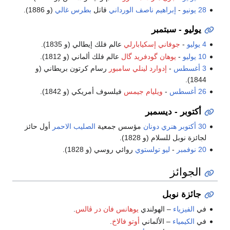
28 يونيو
-
إبراهيم ناصف الورداني
قاتل
بطرس غالي
(و 1886).
يوليو - سبتمبر
4 يوليو
-
جوفاني إسكيابارلي
عالم فلك إيطالي (و 1835).
10 يوليو
-
يوهان گودفريد گال
عالم فلك ألماني (و 1812).
3 أغسطس
-
إدوارد لينلي سامبور
رسام كرتون بريطاني (و
1844).
26 أغسطس
-
ويليام جيمس
فيلسوف أمريكي (و 1842).
أكتوبر - ديسمبر
30 أكتوبر
هنري دونان
مؤسس جمعية
الصليب الاحمر
أول حائز
لجائزة نوبل للسلام (و 1828).
20 نوفمبر
-
ليو تولستوي
روائي روسي (و 1828).
الجوائز
جائزة نوبل
في
الفيزياء
– الهولندي
يوهانس فان در ڤالس
.
في
الكيمياء
– الألماني
أوتو فالاخ
.