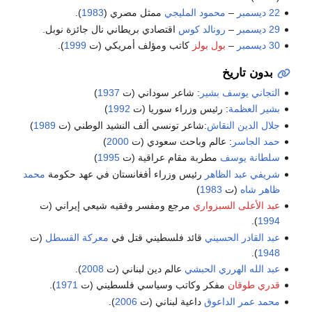
22 ديسمبر
–
محمود المليجي
ممثل مصري (
1983
).
29 ديسمبر
–
رونالد كوس
اقتصادي بريطاني نال جائزة نوبل.
30 ديسمبر
–
بول بولز
كاتب ومؤلف أمريكي (ت
1999
).
بدون تاريخ
التجاني يوسف بشير
: شاعر سوداني (ت
1937
)
بشير العظمة
: رئيس وزراء سوريا (ت
1992
)
جلال الدين النقاش
:شاعر تونسي ألف النشيد الوطني (ت
1989
)
حمد الجاسر
: عالم وباحث سعودي (ت
2000
)
سلطانة يوسف
مطربة مقام عراقية (ت
1995
)
شريفي عبد الظاهر
رئيس وزراء أفغانستان في عهد حكومة
محمد
ظاهر شاه
(ت
1983
)
عبد الأعلى السبزواري
مرجع ومفسر وفقيه شيعي إيراني (ت
).
1994
عبد القادر الحسيني
قائد فلسطيني قتل في
معركة القسطل
(ت
).
1948
عبد الله الهرري الحبشي
عالم دين لبناني (ت
2008
).
قدري طوقان
مفكر وكاتب وسياسي فلسطيني (ت
1971
).
محمد عمر الداعوق
داعية لبناني (ت
2006
).