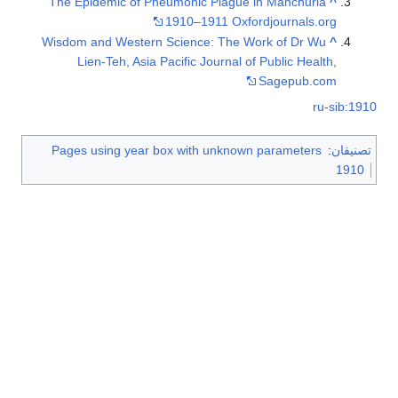
The Epidemic of Pneumonic Plague in Manchuria
^
1910–1911 Oxfordjournals.org
Wisdom and Western Science: The Work of Dr Wu
^
Lien-Teh, Asia Pacific Journal of Public Health,
Sagepub.com
ru-sib:1910
تصنيفان
:
Pages using year box with unknown parameters
1910