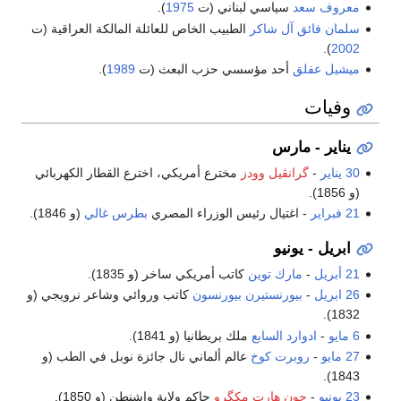
معروف سعد
سياسي لبناني (ت
1975
).
سلمان فائق آل شاكر
الطبيب الخاص للعائلة المالكة العراقية (ت
).
2002
ميشيل عفلق
أحد مؤسسي حزب البعث (ت
1989
).
وفيات
يناير - مارس
30 يناير
-
گرانڤيل وودز
مخترع أمريكي، اخترع القطار الكهربائي
(و 1856).
21 فبراير
- اغتيال رئيس الوزراء المصري
بطرس غالي
(و 1846).
ابريل - يونيو
21 أبريل
-
مارك توين
كاتب أمريكي ساخر (و 1835).
26 ابريل
-
بيورنستيرن بيورنسون
كاتب وروائي وشاعر نرويجي (و
1832).
6 مايو
-
ادوارد السابع
ملك بريطانيا (و 1841).
27 مايو
-
روبرت كوخ
عالم ألماني نال جائزة نوبل في الطب (و
1843).
23 يونيو
-
جون هارت مكگرو
حاكم ولاية واشنطن (و 1850).