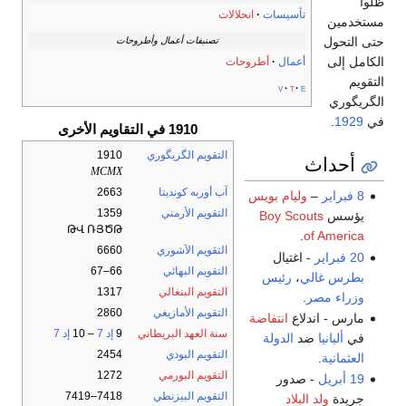
ظلوا
تأسيسات
انحلالات
مستخدمين
حتى التحول
تصنيفات أعمال وأطروحات
الكامل إلى
أعمال
أطروحات
التقويم
v
t
e
الگريگوري
في
1929
.
1910 في التقاويم الأخرى
التقويم الگريگوري
1910
أحداث
MCMX
آب أوربه كونديتا
2663
8 فبراير
–
وليام بويس
التقويم الأرمني
1359
يؤسس
Boy Scouts
ԹՎ ՌՅԾԹ
.
of America
التقويم الآشوري
6660
20 فبراير
- اغتيال
التقويم البهائي
66–67
بطرس غالي
،
رئيس
التقويم البنغالي
1317
وزراء مصر
.
التقويم الأمازيغي
2860
مارس - اندلاع
انتفاضة
سنة العهد البريطاني
9
إد 7
– 10
إد 7
في
ألبانيا
ضد
الدولة
التقويم البوذي
2454
العثمانية
.
التقويم البورمي
1272
19 أبريل
- صدور
التقويم البيزنطي
7418–7419
جريدة
ولد البلاد