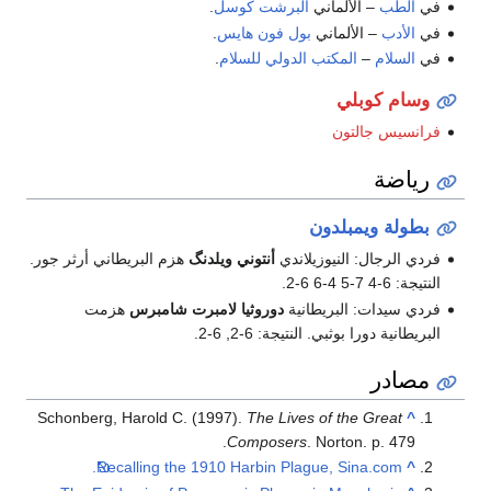
في
الطب
– الألماني
ألبرشت كوسل
.
في
الأدب
– الألماني
بول فون هايس
.
في
السلام
–
المكتب الدولي للسلام
.
وسام كوبلي
فرانسيس جالتون
رياضة
بطولة ويمبلدون
فردي الرجال: النيوزيلاندي
أنتوني ويلدنگ
هزم البريطاني أرثر جور.
النتيجة: 6-4 7-5 4-6 6-2.
فردي سيدات: البريطانية
دوروثيا لامبرت شامبرس
هزمت
البريطانية دورا بوثبي. النتيجة: 6-2, 6-2.
مصادر
Schonberg, Harold C. (1997).
The Lives of the Great
^
Composers
. Norton. p. 479.
Recalling the 1910 Harbin Plague, Sina.com.
^