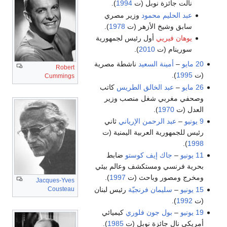
نالت جائزة نوبل (ت
1994
).
عبد الحليم محمود
وزير مصري
سابق وشيخ الأزهر (ت
1978
).
يوهان فيريي
أول رئيس لجمهورية
سورينام (ت
2010
).
20 مايو
–
أمينة السعيد
ناشطة مصرية
Robert
(ت
1995
).
Cummings
26 مايو
–
عبد الخالق الطريس
كاتب
وصحفي مغربي شغل منصب وزير
العدل (ت
1970
).
9 يونيو
–
عبد الرحمن الإرياني
ثاني
رئيس للجمهورية العربية اليمنية (ت
).
1998
11 يونيو
–
جاك إيف كوستو
ضابط
بحرية فرنسي ومستكشف وعالم بيئي
ومخرج ومصور وباحث (ت
1997
).
Jacques-Yves
Cousteau
15 يونيو
–
سليمان فرنجيّة
رئيس لبنان
(ت
1992
).
19 يونيو
–
بول جون فلوري
كيميائي
أمريكي نال جائزة نوبل (ت
1985
).