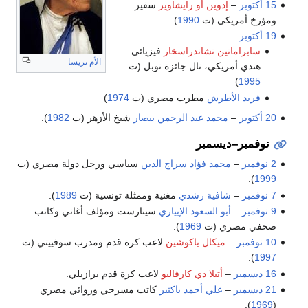
15 أكتوبر
–
إدوين أو رايشاوير
سفير
ومؤرخ أمريكي (ت
1990
).
19 أكتوبر
سابرامانين تشاندراسخار
فيزيائي
الأم تريسا
هندي أمريكي، نال جائزة نوبل (ت
)
1995
فريد الأطرش
مطرب مصري (ت
1974
)
20 أكتوبر
–
محمد عبد الرحمن بيصار
شيخ الأزهر (ت
1982
).
نوفمبر–ديسمبر
2 نوفمبر
–
محمد فؤاد سراج الدين
سياسي ورجل دولة مصري (ت
).
1999
7 نوفمبر
–
شافية رشدي
مغنية وممثلة تونسية (ت
1989
).
9 نوفمبر
–
أبو السعود الإبياري
سينارست ومؤلف أغاني وكاتب
صحفي مصري (ت
1969
).
10 نوفمبر
–
ميكال ياكوشين
لاعب كرة قدم ومدرب سوفييتي (ت
).
1997
16 ديسمبر
–
أتيلا دي كارفاليو
لاعب كرة قدم برازيلي.
21 ديسمبر
–
علي أحمد باكثير
كاتب مسرحي وروائي مصري
).
1969
(