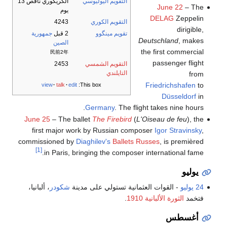
التقويم اليوليوسي
الگريگوري ناقص 13
June 22
– The
يوم
DELAG
Zeppelin
التقويم الكوري
4243
dirigible,
تقويم مينگوو
2 قبل
جمهورية
Deutschland
, makes
الصين
the first commercial
民前2年
passenger flight
التقويم الشمسي
2453
التايلندي
from
Friedrichshafen
to
view
talk
edit
This box:
Düsseldorf
in
Germany
. The flight takes nine hours.
June 25
– The ballet
The Firebird
(
L'Oiseau de feu
), the
first major work by Russian composer
Igor Stravinsky
,
commissioned by
Diaghilev's
Ballets Russes
, is premièred
[1]
in Paris, bringing the composer international fame.
يوليو
24 يوليو
- القوات العثمانية تستولي على مدينة
شكودر
، ألبانيا،
فتخمد
الثورة الألبانية 1910
.
أغسطس