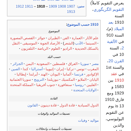
يعرض التقويم كاملاً)
1912
1911
–
1910
–
1909
1908
1907
سنين
:
التقويم الگريگوري
،
1913
السنة
1910
بعد
1910 حسب الموضوع
:
الميلاد
(م)،
الموضوع
السنة 910
علم الآثار
العمارة
الفن
الطيران
جوائز
القصص المصورة
في
الألفية
السينما
الأدب
(
الشعر
)
الأرصاد الجوية
الموسيقى
النقل
2
، السنة
بالسكك الحديدية
الراديو
العلوم
الرياضة
التلفزيون
10 في
حسب البلد
القرن 20
،
مصر
سوريا
العراق
فلسطين
السعودية
اليمن
الجزائر
والسنة 1st
المغرب
تونس
تركيا
إيران
إثيوپيا
أستراليا
كندا
الصين
في
عقد
الإكوادور
فرنسا
ألمانيا
اليونان
الهند
أيرلندا
إيطاليا
اليابان
الملايو
المكسيك
نيوزيلندا
النرويج
سوريا العثمانية
1910
بين
الفلپين
روسيا
سنغافورة
جنوب أفريقيا
المملكة المتحدة
1583 و
الولايات المتحدة
1929 ومع
القادة
فارق 1910
الدول السيادية
قادة الدول
قادة دينيون
القانون
is 13 يوم
عن التقويم
تصنيفات المواليد والوفيات
اليوليوسي،
مواليد
وفيات
والذين
تصنيفات تأسيسات وانحلالات