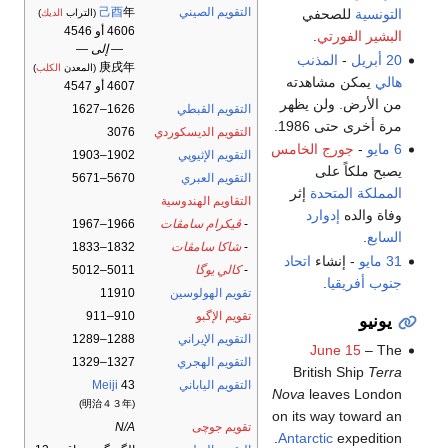
التقويم الصيني
年
己酉
التونسية
للصحفي
(التراب
الديك
)
4606 أو 4546
البشير الفورتي
.
— إلى —
20 أبريل
-
المذنب
庚戌年
(المعدن
الكلب
)
هالي
يمكن مشاهدته
4607 أو 4547
من الأرض. ولن يظهر
التقويم القبطي
1626–1627
مرة أخرى حتى 1986.
التقويم الديسكوردي
3076
6 مايو
-
جورج الخامس
التقويم الإثيوپي
1902–1903
يصبح ملكاً على
التقويم العبري
5670–5671
المملكة المتحدة
إثر
التقاويم الهندوسية
وفاة والده
إدوارد
-
ڤيكرام سامڤات
1966–1967
السابع
.
-
شاكا سامڤات
1832–1833
31 مايو
- إنشاء
اتحاد
-
كالي يوگا
5011–5012
جنوب أفريقيا
.
تقويم الهولوسين
11910
تقويم الإگبو
910–911
يونيو
التقويم الإيراني
1288–1289
June 15
– The
التقويم الهجري
1327–1329
British Ship
Terra
التقويم الياباني
43
Meiji
Nova
leaves London
(明治４３年)
on its way toward an
تقويم جوچى
N/A
Antarctic
expedition.