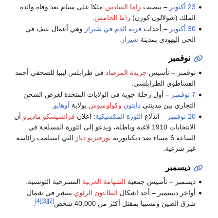
23 أكتوبر
– تنصيب
راما السادس
ملكا على سيام بعد وفاة والده
الملك (شولالون كورن)
راما الخامس
.
30 أكتوبر
– أحداث
فرية الدم في شيراز
وهي أعمال عنف في
الحي اليهودي بمدينة
شيراز
.
نوفمبر
نوفمبر – تأسيس
جريدة المرصاد
في طرابلس ليبيا للصحفي أحمد
الفساطوي الطرابلسي.
7 نوفمبر
– أول رحلة جوية في الولايات المتحدة لغرض الشحن
التجاري بين مدينتي
دايتون
وكولومبوس
بولاية
أوهايو
.
20 نوفمبر
– اندلاع
الثورة المكسيكية
: اعلان
فرانسيسكو ماديرو
أن
الانتخابات 1910 لاغية وباطلة، ويدعو إلى الثورة المسلحة في
الساعة 6 مساء ضد ديكتاتورية
بورفيريو دياز
التي استلمت رائاسة
غير شرعية.
ديسمبر
ديسمبر – تأسيس جمعية
الشهامة العربية
المسرحية التونسية.
أواخر ديسمبر – أحد اشكال
الطاعون الرئوي
ينتشر في شمال
[4]
[3]
[2]
شرق الصين ومسببا بمقتل أكثر من 40,000 شخص
.