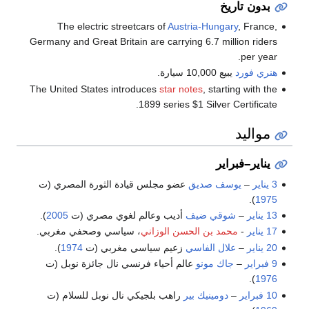
بدون تاريخ
The electric streetcars of
Austria-Hungary
, France,
Germany and Great Britain are carrying 6.7 million riders
per year.
هنري فورد
يبيع 10,000 سيارة.
The United States introduces
star notes
, starting with the
1899 series $1 Silver Certificate.
مواليد
يناير–فبراير
3 يناير
–
يوسف صديق
عضو مجلس قيادة الثورة المصري (ت
).
1975
13 يناير
–
شوقي ضيف
أديب وعالم لغوي مصري (ت
2005
).
17 يناير
-
محمد بن الحسن الوزاني
، سياسي وصحفي مغربي.
20 يناير
–
علال الفاسي
زعيم سياسي مغربي (ت
1974
).
9 فبراير
–
جاك مونو
عالم أحياء فرنسي نال جائزة نوبل (ت
).
1976
10 فبراير
–
دومينيك بير
راهب بلجيكي نال نوبل للسلام (ت