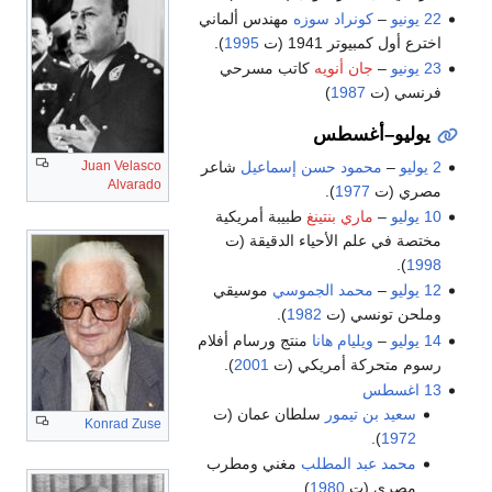
22 يونيو
–
كونراد سوزه
مهندس ألماني
اخترع أول كمبيوتر 1941 (ت
1995
).
23 يونيو
–
جان أنويه
كاتب مسرحي
فرنسي (ت
1987
)
يوليو–أغسطس
2 يوليو
–
محمود حسن إسماعيل
شاعر
Juan Velasco
Alvarado
مصري (ت
1977
).
–
ماري بنتينغ
طبيبة أمريكية
مختصة في علم الأحياء الدقيقة (ت
).
1998
–
محمد الجموسي
موسيقي
وملحن تونسي (ت
1982
).
–
ويليام هانا
منتج ورسام أفلام
رسوم متحركة أمريكي (ت
2001
).
13 اغسطس
سعيد بن تيمور
سلطان عمان (ت
Konrad Zuse
).
1972
محمد عبد المطلب
مغني ومطرب
مصري (ت
1980
).