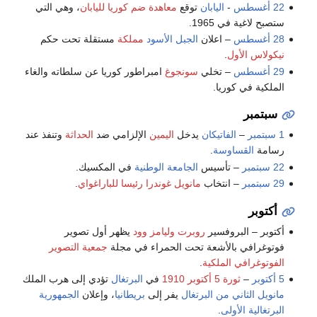
22 أغسطس
-
اليابان
توقع
معاهدة ضم كوريا لليابان
، وهي التي
ستصبح لاغية في 1965.
28 أغسطس
– اعلان
الجبل الأسود
مملكة
مستقلة تحت حكم
نيكولاس الأول
.
29 أغسطس
– تخلي
سونجوغ
امبراطور كوريا عن سلطاته والغاء
الملكية في كوريا.
سبتمبر
1 سبتمبر
–
الفاتيكان
يدخل
اليمين
الإلزامي ضد
الحداثة
وتنفذ عند
رسامة
القساوسة
.
22 سبتمبر
– تأسيس
الجامعة الوطنية
في المكسيك.
29 سبتمبر
– انتخاب
مانويل غوندرا
رئيسا للباراغواي
.
أكتوبر
أكتوبر – البروفسير
روبرت وليامز وود
يظهر أول تصوير
فوتوغرافي بالأشعة تحت الحمراء في مجلة
جمعية التصوير
الفوتوغرافي الملكية
.
5 أكتوبر
–
ثورة 5 أكتوبر 1910
في
البرتغال
تؤدي إلى هرب الملك
مانويل الثاني من البرتغال
يفر إلى
بريطانيا
، وإعلان
الجمهورية
البرتغالية الأولى
.