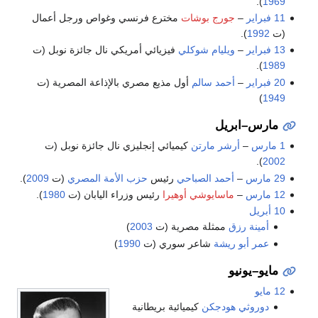
).
1969
11 فبراير
–
جورج بوشات
مخترع فرنسي وغواص ورجل أعمال
(ت
1992
).
13 فبراير
–
ويليام شوكلي
فيزيائي أمريكي نال جائزة نوبل (ت
).
1989
20 فبراير
–
أحمد سالم
أول مذيع مصري بالإذاعة المصرية (ت
)
1949
مارس–ابريل
1 مارس
–
أرشر مارتن
كيميائي إنجليزي نال جائزة نوبل (ت
).
2002
29 مارس
–
أحمد الصباحي
رئيس
حزب الأمة المصري
(ت
2009
).
12 مارس
–
ماسايوشي أوهيرا
رئيس وزراء اليابان (ت
1980
).
10 أبريل
أمينة رزق
ممثلة مصرية (ت
2003
)
عمر أبو ريشة
شاعر سوري (ت
1990
)
مايو–يونيو
12 مايو
دوروثي هودجكن
كيميائية بريطانية