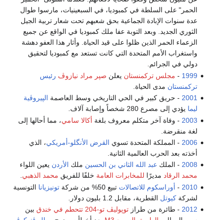
الحمر" على السلطة في كمبوديا، في السبعينيات، مارسوا طوال
عدة سنوات الإبادة الجماعية بحق شعبهم تحت شعار تربية الجيل
الثوري الجديد. وبعد التوبة عفا ملك كمبوديا في الواقع عن جميع
الزعماء الحمر الذين ظلوا على قيد الحياة. وأثار هذا العفو دهشة
واستغراب الأمم المتحدة التي كانت تستعد مع كمبوديا لتحقيق
دولي في الجرائم.
1999
-
مجلس تركمنستان
يعلن
صپر مراد نيازوڤ
رئيس
تركمنستان
مدى الحياة.
2001
- حريق كبير في الحي التاريخي وسط العاصمة
الپيروڤية
ليما
يؤدي إلى مصرع 280 شخصاً وإصابة آلاف.
2003
- وفاة آخر متكلم معروف بلغة
أكالا سامي
، مما أحالها إلى
لغة منقرضة.
2006
- المملكة المتحدة تسوي
القرض الأنگلو-أمريكي
، الذي
أخذته بعد الحرب العالمية الثانية.
2008
- الملك
عبد الله الثاني بن الحسين
ملك
الأردن
يعين اللواء
محمد الرقاد
مديرًا
للمخابرات العامة
خلفًا للفريق
محمد الذهبي
.
2010
-
أوراسكوم للاتصالات
تبيع 50% من شركة
تونيزيانا
التونسية
لشركة
كيوتل
القطرية، مقابل 1.2 بليون دولار.
2012
- طائرة من طراز
توپوليڤ تو-204
تتحطم في خندق
بين