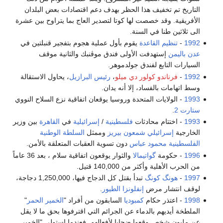
التاريخ تم تخفيف هذا الحظر بهدف دعم اقتصادات بعض البلدان
الأفريقية. وقد خصصت لها كوتا لتصدير العاج بما يتراوح بين عشرة
الى ثلاثين طنا في السنة.
1992
-
تنظيم القاعدة
يقوم بأول عملية هجوم بتفجير قنبلتين في
عدن
باليمن
إستهدفت الأولى فندق موڤنبك والثانية موقف
السيارات التابع لفندق جولدموهر.
1992
-
فرناندو كولور دي ميلو
،
رئيس البرازيل
، يحاول الاستقالة
وسط اتهامات بالفساد، إلا أنه يدان.
1993
- الولايات المتحدة وروسيا يوقعان اتفاقية نزع السلاح النووي
ستارت 2
.
1993
- اختتام محادثات
فلسطينية
/
إسرائيلية
في
القاهرة
بين وزير
الخارجية
إسرائيلي
شمعون بيريز
وممثل
السلطة الوطنية
الفلسطينية
محمود عباس
دون تسوية العقبات المتعلقة بالأمن.
1996
- حكومة
گواتيمالا
والثوار يوقعون اتفاقية سلام ، بعد 36 عاماً
من الحرب الأهلية وأكثر من 140,000 قتيل.
1997
-
هونگ كونگ
تبدأ بقتل كل الدجاج فيها، 1,250,000 دجاجة،
لوقف انتشار مرض
إنفلونزا الطيور
.
1998
- اعتذر حكام
كمبوديا
السابقون من أفراد "
الخمير الحمر
"
الملطخة أيديهم بالدماء عن الجرائم التي اقترفوها بحق ما لا يقل
عن مليون شخص وقعوا ضحايا لأفعالهم. فعندما استولى "الخمير