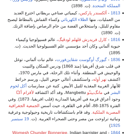
المملكة المتحدة
. (ت. 1898)
1813
-
ألكسندر پاركس
، كيميائي صناعي بريطاني اخترع العديد
من العمليات، منها
الطلاء الكهربائي
وكساء القماش بالمطاط ليصبح
مقاوم للبلل، واستخلاص الفضة من خام الرصاص بإضافة الزنك.
(ت. 1890)
1816
-
كارل فريدرش ڤلهلم لودڤيگ
، عالم فسيولوجيا وكيمياء
حيوية ألماني وكان أحد مؤسسي علم الفسيولوجيا الحديث. (ت.
1895)
1836
-
گيورگ أوگوست شڤاين‌فورت
، عالم نبات ألماني، توغل
في قلب شرق أفريقيا (منذ 1868) ودرس السكان والنبيت
والوحيش في المنطقة. وأثناء تلك الرحلة، في مارس 1970،
اكتشف
نهر أوِله
، واستكشف أعالي حوض النيل، ورسم خرائط
للأنهار الغربية المغذية للنيل الأبيض. كتبة عن ممارسات
أكل لحوم
البشر
في
مانگ‌بـِتـّو
Mangbettu، وقد أكد اكتشافه
لأقزام أكـّا
وجود أعراق قزمة في أفريقيا المدارية (قلب افريقيا، 1873). وفي
الفترة 1875-88، أقام في القاهرة، حيث أسس
الجمعية الجغرافية
المصرية الملكية
. وقد قام باستكشافات تاريخية وجيولوجية وعرقية
ونباتية تراوحت من مصر وحتى الصحراء العربية. (ت.
19 سبتمبر
)
1925
Womesh Chunder Bonnerjee
, Indian barrister and
-
1844