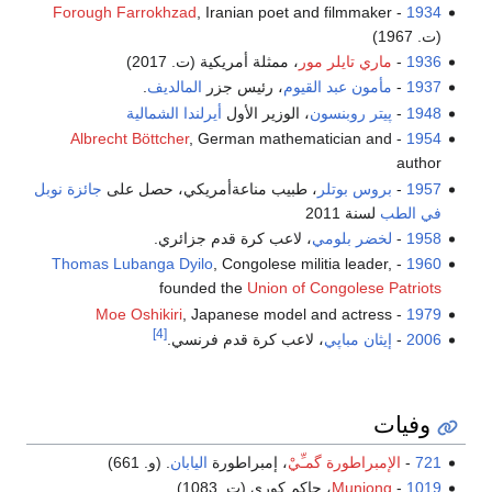
Forough Farrokhzad
, Iranian poet and filmmaker
-
1934
(ت. 1967)
1936
-
ماري تايلر مور
، ممثلة أمريكية (ت. 2017)
1937
-
مأمون عبد القيوم
، رئيس جزر
المالديف
.
1948
-
پيتر روبنسون
، الوزير الأول
أيرلندا الشمالية
Albrecht Böttcher
, German mathematician and
-
1954
author
1957
-
بروس بوتلر
، طبيب مناعةأمريكي، حصل على
جائزة نوبل
في الطب
لسنة 2011
1958
-
لخضر بلومي
، لاعب كرة قدم جزائري.
Thomas Lubanga Dyilo
, Congolese militia leader,
-
1960
founded the
Union of Congolese Patriots
Moe Oshikiri
, Japanese model and actress
-
1979
[4]
2006
-
إيثان مباپي
، لاعب كرة قدم فرنسي.
وفيات
721
-
الإمبراطورة گمـِّيْ
، إمبراطورة
اليابان
. (و. 661)
1019
-
Munjong
، حاكم كوري (ت. 1083)