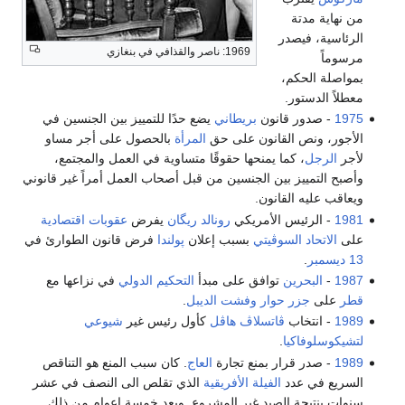
من نهاية مدتة
الرئاسية، فيصدر
1969: ناصر والقذافي في بنغازي
مرسوماً
بمواصلة الحكم،
معطلاً الدستور.
1975
- صدور قانون
بريطاني
يضع حدًا للتمييز بين الجنسين في
الأجور، ونص القانون على حق
المرأة
بالحصول على أجر مساو
لأجر
الرجل
، كما يمنحها حقوقًا متساوية في العمل والمجتمع،
وأصبح التمييز بين الجنسين من قبل أصحاب العمل أمراً غير قانوني
ويعاقب عليه القانون.
1981
- الرئيس الأمريكي
رونالد ريگان
يفرض
عقوبات اقتصادية
على
الاتحاد السوڤيتي
بسبب إعلان
پولندا
فرض قانون الطوارئ في
13 ديسمبر
.
1987
-
البحرين
توافق على مبدأ
التحكيم الدولي
في نزاعها مع
قطر
على
جزر حوار
وفشت الديبل
.
1989
- انتخاب
ڤاتسلاڤ هاڤل
كأول رئيس غير
شيوعي
لتشيكوسلوفاكيا
.
1989
- صدر قرار بمنع تجارة
العاج
. كان سبب المنع هو التناقص
السريع في عدد
الفيلة الأفريقية
الذي تقلص الى النصف في عشر
سنوات بنتيجة الصيد غير المشروع. وبعد خمسة اعوام من ذلك