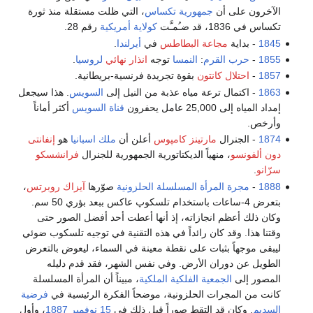
الآخرون على أن
جمهورية تكساس
، التي ظلت مستقلة منذ ثورة
تكساس في 1836، قد ضـُمـَّت
كولاية أمريكية
رقم 28.
1845
- بداية
مجاعة البطاطس
في
أيرلندا
.
1855
-
حرب القرم
:
النمسا
توجه
انذار نهائي
لروسيا
.
1857
-
احتلال كانتون
بقوة تجريدة فرنسية-بريطانية.
1863
- اكتمال ترعة مياه عذبة من النيل إلى
السويس
. هذا سيجعل
إمداد المياه إلى 25,000 عامل يحفرون
قناة السويس
أكثر أماناً
وأرخص.
1874
- الجنرال
مارتينز كامپوس
أعلن أن
ملك اسبانيا
هو
إنفانتى
دون ألفونسو
، منهياً الديكتاتورية الجمهورية للجنرال
فرانشسكو
سرّانو
.
1888
-
مجرة المرأة المسلسلة
الحلزونية
صوّرها
آيزاك روبرتس
،
بتعرض 4-ساعات باستخدام تلسكوپ عاكس ببعد بؤري 50 سم.
وكان ذلك أعظم انجازاته، إذ أنها أعطت أحد أفضل الصور حتى
وقتنا هذا. وقد كان رائداً في هذه التقنية في توجيه تلسكوب ضوئي
ليبقى موجهاً بثبات على نقطة معينة في السماء، ليعوض بالتعرض
الطويل عن دوران الأرض. وفي نفس الشهر، فقد قدم دليله
المصور إلى
الجمعية الفلكية الملكية
، مبيناً أن المرأة المسلسلة
كانت من المجرات الحلزونية، موضحاً الفكرة الرئيسية في
فرضية
السديم
. وكان قد التقط صوراً قبل ذلك في
15 نوفمبر
1887
، وأول