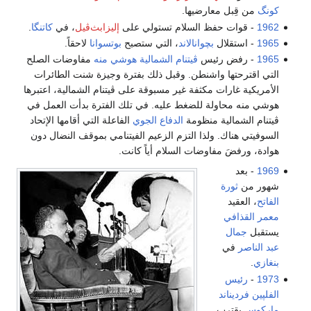
كونگ
من قِبل معارضيها.
1962
- قوات حفظ السلام تستولي على
إليزابث‌ڤيل
، في
كاتنگا
.
1965
- استقلال
بچوانالاند
، التي ستصبح
بوتسوانا
لاحقاً.
1965
- رفض رئيس
ڤيتنام الشمالية
هوشي منه
مفاوضات الصلح
التي اقترحتها واشنطن. وقبل ذلك بفترة وجيزة شنت الطائرات
الأمريكية غارات مكثفة غير مسبوقة على ڤيتنام الشمالية، اعتبرها
هوشي منه محاولة للضغط عليه. في تلك الفترة بدأت العمل في
ڤيتنام الشمالية منظومة
الدفاع الجوي
الفاعلة التي أقامها الإتحاد
السوفيتي هناك. ولذا التزم الزعيم الفيتنامي بموقف النضال دون
هوادة، ورفضَ مفاوضات السلام أياً كانت.
1969
- بعد
شهور من
ثورة
الفاتح
، العقيد
معمر القذافي
يستقبل
جمال
عبد الناصر
في
بنغازي
.
1973
-
رئيس
الفلپين
فرديناند
ماركوس
يقترب