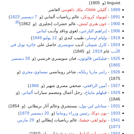
linguist (و. 1805)
1889
-
گليلي Glélé
،
ملك داهومي
العاشر.
1891
-
ليوپولد كرونكر
، عالم رياضيات ألماني (و.
7 ديسمبر
1823
)
[6]
1900
-
جون هنري ليتش
، عالم حشرات إنجليزي. (و. 1862)
1906
-
إبراهيم اليازجي
، لغوي وناقد وأديب
لبناني
.
1919
-
وليام اوسلر
، طبيب كندي (و.
12 يوليو
1849
)
1924
-
كارل شپيتلر
، أديب
سويسري
حاصل على
جائزة نوبل في
الأدب
عام
1919
. (و. 1845)
1925
-
فيليكس ڤالوتون
، فنان سويسري-فرنسي (و.
28 ديسمبر
)
1865
1926
-
راينر ماريا ريلكه
، شاعر رومانسي
نمساوي-مجري
(و.
1875)
1927
-
أمين الرافعي
، صحفي مصري شهير (و.
1866
)
1929
-
ڤيلهلم مايباخ
، رجل أعمال ومصمم سيارات
ألماني
. (و.
1846)
1931
-
ستانلي لين-پول
، مستشرق وعالم آثار بريطاني. (و. 1854)
1933
-
يون دوكا
،
رئيس وزراء رومانيا
(و.
20 ديسمبر
1879
)
1941
-
توليو لڤي-چيڤيتا
، عالم رياضيات إيطالي (و.
29 مارس
)
1873
1944
-
حسن إسرائيلوڤ
، متمرد شيشاني. (و. 1910)