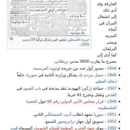
الحارقة وقد
أدى ذلك
إلى اشتعال
النيران في
أنحاء
المدينة
جريدة فلسطين
تنشر خبر زلزال تركيا
29 ديمبر
ومبنى
.
1939
البرلمان،
كما أدى إلى
مصرع ما يقارب 3600 مدني
بريطاني
.
1944
- صدور أول عدد من جريدة
لوموند
الفرنسية
.
1946
-
جميل مردم بك
يشكل وزارته الثانية في
سوريا
، خلفاً
لـخالد العظم
.
1947
- جماعة
إرگون
اليهودية تنفذ مذبحة في
باب العمود
في
القدس
وتقتل وتجرح 41 عربيا.
1948
-
قرار مجلس الأمن الدولي رقم 66
حول
القضية
الفلسطينية
.
1951
-
سوريا
تشهد انقلاب
أديب الشيشكلي
الثاني.
1952
- تسويق أول جهاز
ترانزيستور
للسمع.
1960
- مولد
جبهة التحرير الوطنية لڤيتنام الجنوبية
، المسماة
ڤيت