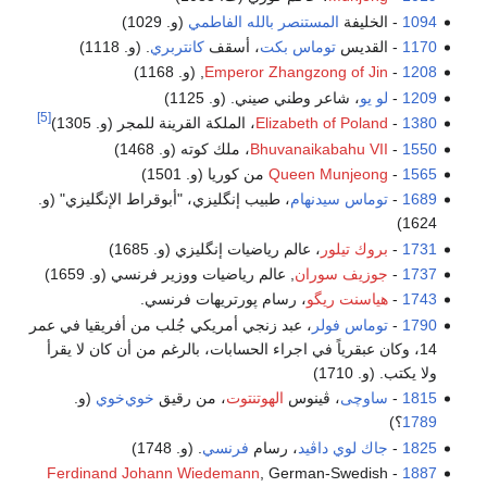
1094
- الخليفة
المستنصر بالله الفاطمي
(و. 1029)
1170
- القديس
توماس بكت
، أسقف
كانتربري
. (و. 1118)
1208
-
Emperor Zhangzong of Jin
, (و. 1168)
1209
-
لو يو
، شاعر وطني صيني. (و. 1125)
[5]
1380
-
Elizabeth of Poland
، الملكة القرينة للمجر (و. 1305)
1550
-
Bhuvanaikabahu VII
، ملك كوته (و. 1468)
1565
-
Queen Munjeong
من كوريا (و. 1501)
1689
-
توماس سيدنهام
، طبيب إنگليزي، "أبوقراط الإنگليزي" (و.
1624)
1731
-
بروك تيلور
، عالم رياضيات إنگليزي (و. 1685)
1737
-
جوزيف سوران
, عالم رياضيات ووزير فرنسي (و. 1659)
1743
-
هياسنت ريگو
، رسام پورتريهات فرنسي.
1790
-
توماس فولر
، عبد زنجي أمريكي جُلب من أفريقيا في عمر
14، وكان عبقرياً في اجراء الحسابات، بالرغم من أن كان لا يقرأ
ولا يكتب. (و. 1710)
1815
-
ساوچى
، ڤينوس
الهوتنتوت
، من رقيق
خوي‌خوي
(و.
1789
؟)
1825
-
جاك لوي داڤيد
، رسام
فرنسي
. (و. 1748)
Ferdinand Johann Wiedemann
, German-Swedish
-
1887