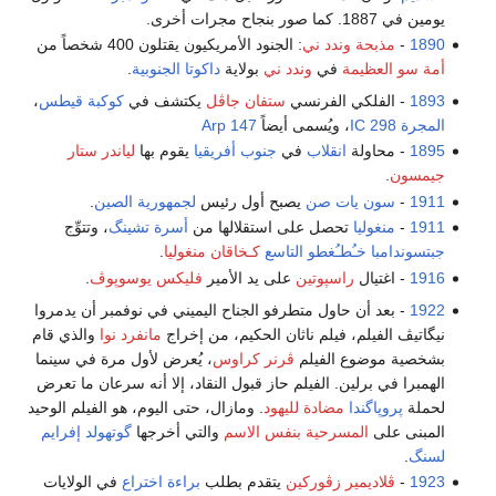
يومين في 1887. كما صور بنجاح مجرات أخرى.
1890
-
مذبحة وندد ني
: الجنود الأمريكيون يقتلون 400 شخصاً من
أمة سو العظيمة
في
وندد ني
بولاية
داكوتا الجنوبية
.
1893
- الفلكي الفرنسي
ستفان جاڤل
يكتشف في
كوكبة
قيطس
،
المجرة
IC 298
، ويُسمى أيضاً
Arp 147
1895
- محاولة
انقلاب
في
جنوب أفريقيا
يقوم بها
لياندر ستار
جيمسون
.
1911
-
سون يات صن
يصبح أول رئيس
لجمهورية الصين
.
1911
-
منغوليا
تحصل على استقلالها من
أسرة تشينگ
، وتتوِّج
جبتسوندامبا خـُطـُغطو التاسع
كـخاقان منغوليا
.
1916
- اغتيال
راسپوتين
على يد الأمير
فليكس يوسوپوڤ
.
1922
- بعد أن حاول متطرفو الجناح اليميني في نوفمبر أن يدمروا
نيگاتيڤ الفيلم، فيلم ناثان الحكيم، من إخراج
مانفرد نوا
والذي قام
بشخصية موضوع الفيلم
ڤرنر كراوس
، يُعرض لأول مرة في سينما
الهمبرا في برلين. الفيلم حاز قبول النقاد، إلا أنه سرعان ما تعرض
لحملة
پروپاگندا
مضادة لليهود
. ومازال، حتى اليوم، هو الفيلم الوحيد
المبنى على
المسرحية بنفس الاسم
والتي أخرجها
گوتهولد إفرايم
لسنگ
.
1923
-
ڤلاديمير زڤوركين
يتقدم بطلب
براءة اختراع
في الولايات