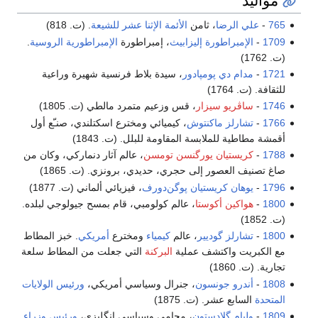
مواليد
765
-
علي الرضا
، ثامن
الأئمة الإثنا عشر
للشيعة
. (ت. 818)
1709
-
الإمبراطورة إليزابيث
، إمبراطورة
الإمبراطورية الروسية
.
(ت. 1762)
1721
-
مدام دي پومپادور
، سيدة بلاط فرنسية شهيرة وراعية
للثقافة. (ت. 1764)
1746
-
ساڤريو سيزار
، قس وزعيم متمرد مالطي (ت. 1805)
1766
-
تشارلز ماكنتوش
، كيميائي ومخترع اسكتلندي، صنـّع أول
أقمشة مطاطية للملابسة المقاومة للبلل. (ت. 1843)
1788
-
كريستيان يورگنسن تومسن
، عالم آثار دنماركي، وكان من
صاغ تصنيف العصور إلى حجري، حديدي، برونزي. (ت. 1865)
1796
-
يوهان كريستيان پوگن‌دورف
، فيزيائي ألماني (ت. 1877)
1800
-
هواكين أكوستا
، عالم كولومبي، قام بمسح جيولوجي لبلده.
(ت. 1852)
1800
-
تشارلز گوديير
، عالم
كيمياء
ومخترع
أمريكي
. خبز المطاط
مع الكبريت واكتشف عملية
البركنة
التي جعلت من المطاط سلعة
تجارية. (ت. 1860)
1808
-
أندرو جونسون
، جنرال وسياسي أمريكي،
ورئيس الولايات
المتحدة
السابع عشر. (ت. 1875)
1809
-
وليام گلادستون
، محامي وسياسي إنگليزي،
ورئيس وزراء