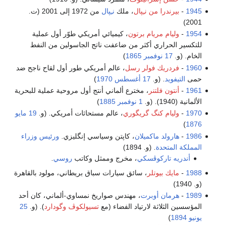
1945
-
بيرندرا من نـِپال
، ملك
نـِپال
من 1972 إلى 2001 (ت.
2001)
1954
-
وليام مريام برتون
، كيميائي أمريكي طوّر أول عملية
للتكسير الحراري أكثر من ضاعفت ناتج الجاسولين من النفط
الخام. (و.
17 نوفمبر
1865
)
1960
-
فردريك فولر رسل
، عالم أمريكي طور أول لقاح ناجح ضد
حمى
التيفويد
. (و.
17 أغسطس
1970
)
1961
-
أنتون فلتنر
، مخترع ألماني أنتج أول مروحية عملية للبحرية
الألمانية (1940). (و.
1 نوفمبر
1885
)
1970
-
وليام كنگ گريگوري
، عالم مستحاثات أمريكي. (و.
19 مايو
)
1876
1986
-
هارولد ماكميلان
، كاپتن وسياسي إنگليزي.
ورئيس وزراء
المملكة المتحدة
. (و. 1894)
أندريه تاركوڤسكي
، مخرج وممثل وكاتب
روسي
.
1988
-
مايك بيوتلر
، سائق سيارات سباق بريطاني، مولود بالقاهرة
(و. 1940)
1989
-
هرمان أوبرت
، مهندس صواريخ نمساوي-ألماني، كان أحد
المؤسسين الثلاثة لارتياد الفضاء (مع
تسيولكوڤ
وگودارد
). (و.
25
يونيو
1894
)