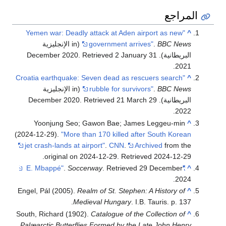
المراجع
"Yemen war: Deadly attack at Aden airport as new
^
BBC News
.
government arrives"
(in الإنجليزية
البريطانية). 31 December 2020
2 January
. Retrieved
.
2021
"Croatia earthquake: Seven dead as rescuers search
^
BBC News
.
rubble for survivors"
(in الإنجليزية
البريطانية). 29 December 2020
21 March
. Retrieved
.
2022
Yoonjung Seo; Gawon Bae; James Leggeu-min
^
(2024-12-29).
"More than 170 killed after South Korean
jet crash-lands at airport"
.
CNN
.
Archived
from the
.
original on 2024-12-29
. Retrieved
2024-12-29
.
Soccerway
. Retrieved
29 December
"E. Mbappé"
^
.
2024
Engel, Pál (2005).
Realm of St. Stephen: A History of
^
Medieval Hungary
. I.B. Tauris. p. 137.
South, Richard (1902).
Catalogue of the Collection of
^
Palæarctic Butterflies Formed by the Late John Henry