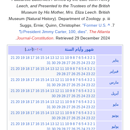
Leech, and Presented to the Trustees of the British
Museum by His Mother, Mrs. Eliza Leech
. British
Museum (Natural History). Department of Zoology. p. iii.
Suggs, Ernie; Quinn, Christopher.
"Former U.S.
^
President Jimmy Carter, 100, dies"
.
The Atlanta
.
Journal-Constitution
. Retrieved
29 December
2024
شهور
وأيام
السنة
e
t
v
أخف
21
20
19
18
17
16
15
14
13
12
11
10
9
8
7
6
5
4
3
2
1
يناير
31
30
29
28
27
26
25
24
23
22
21
20
19
18
17
16
15
14
13
12
11
10
9
8
7
6
5
4
3
2
1
فبراير
29
28
27
26
25
24
23
22
21
20
19
18
17
16
15
14
13
12
11
10
9
8
7
6
5
4
3
2
1
مارس
31
30
29
28
27
26
25
24
23
22
21
20
19
18
17
16
15
14
13
12
11
10
9
8
7
6
5
4
3
2
1
أبريل
30
29
28
27
26
25
24
23
22
21
20
19
18
17
16
15
14
13
12
11
10
9
8
7
6
5
4
3
2
1
مايو
31
30
29
28
27
26
25
24
23
22
21
20
19
18
17
16
15
14
13
12
11
10
9
8
7
6
5
4
3
2
1
يونيو
30
29
28
27
26
25
24
23
22
21
20
19
18
17
16
15
14
13
12
11
10
9
8
7
6
5
4
3
2
1
يوليو
31
30
29
28
27
26
25
24
23
22