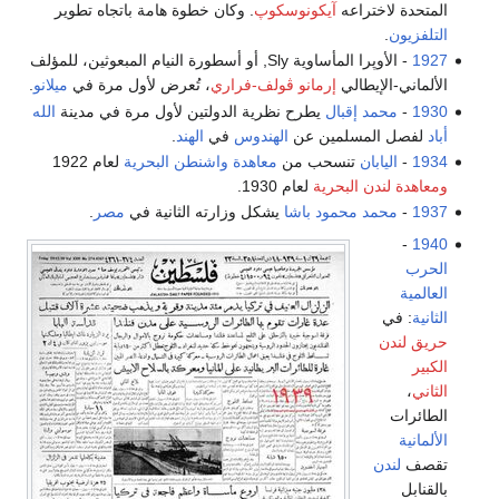
المتحدة لاختراعه
آيكونوسكوپ
. وكان خطوة هامة باتجاه تطوير
التلفزيون
.
1927
- الأوپرا المأساوية Sly, أو أسطورة النيام المبعوثين، للمؤلف
الألماني-الإيطالي
إرمانو ڤولف-فراري
، تُعرض لأول مرة في
ميلانو
.
1930
-
محمد إقبال
يطرح نظرية الدولتين لأول مرة في مدينة
الله
أباد
لفصل المسلمين عن
الهندوس
في
الهند
.
1934
-
اليابان
تنسحب من
معاهدة واشنطن البحرية
لعام 1922
ومعاهدة لندن البحرية
لعام 1930.
1937
-
محمد محمود باشا
يشكل وزارته الثانية في
مصر
.
-
1940
الحرب
العالمية
الثانية
: في
حريق لندن
الكبير
الثاني
،
الطائرات
الألمانية
تقصف
لندن
بالقنابل