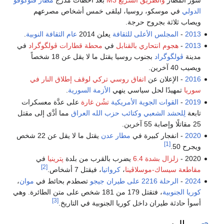
سور المطار
والطريق السريع M3
بعد أخطأت مدرج
مطار ڤنوكوڤو
الدولي
في موسكو، روسيا، ليلقى خمس أشخاص مصرعهم
ويصاب ثلاثة بجروح حرجة.
2013
-
المجلس الأعلى للثقافة
يعلن 2014
عام الثقافة النوبية
.
2013
-
هجوم انتحاري بالقنابل
في
محطة قطارات ڤولگوگراد
في
مدينة
ڤولگوگراد
بجنوب روسيا يقتل ما لا يقل عن 18 شخصاً
ويصيب 40 آخرين.
2016
- الإعلان عن
اتفاق روسي تركي لوقف إطلاق النار في
سوريا
تمهيدًا لحل سياسي ينهي
الأزمة السورية
.
2019
-
القوات الجوية الأمريكية
تشُن غارة
على عدَّة معسكرات
تابعة
لِلحشد الشعبي
وكتائب حزب الله العراق
مما أدَّى إلى مقتل
25 مقاتلًا وإصابة 55 آخرين.
2020
- انفجار كبيرة في
مطار عدن
يقتل ما لا يقل عن 22 شخص
[1]
ويجرح 50.
2020 -
زلزال بشدة 6.4
يضرب بالقرب من بلدة
پترينيا
في
[2]
مقاطعة سيساك-موسلاڤينا
،
كرواتيا
، فيقتل 7 أشخاص.
2024
-
الرحلة 2216 على طيران جيجو
تصطدم بحائط في
موان
،
كوريا الجنوبية
، فتقتل 179 من 181 شخص على متن الطائرة. وهي
[3]
أسوأ حادثة طيران داخل كوريا الجنوبية في التاريخ.