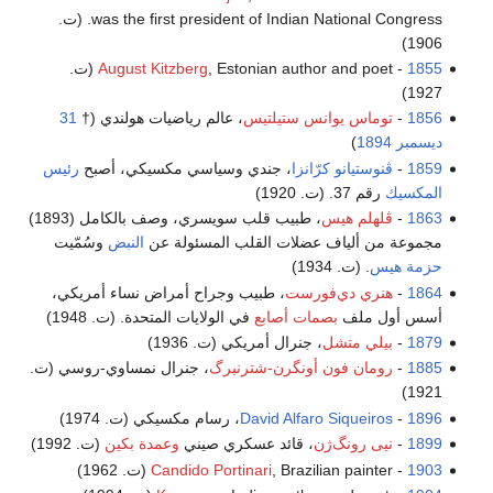
was the first president of Indian National Congress. (ت.
1906)
1855
-
August Kitzberg
, Estonian author and poet (ت.
1927)
1856
-
توماس يوانس ستيلتيس
، عالم رياضيات هولندي (†
31
ديسمبر
1894
)
1859
-
ڤنوستيانو كرّانزا
، جندي وسياسي مكسيكي، أصبح
رئيس
المكسيك
رقم 37. (ت. 1920)
1863
-
ڤلهلم هيس
، طبيب قلب سويسري، وصف بالكامل (1893)
مجموعة من ألياف عضلات القلب المسئولة عن
النبض
وسُمّيت
حزمة هيس
. (ت. 1934)
1864
-
هنري دي‌فورست
، طبيب وجراح أمراض نساء أمريكي،
أسس أول ملف
بصمات أصابع
في الولايات المتحدة. (ت. 1948)
1879
-
بيلي متشل
، جنرال أمريكي (ت. 1936)
1885
-
رومان فون أونگرن-شترنبرگ
، جنرال نمساوي-روسي (ت.
1921)
1896
-
David Alfaro Siqueiros
، رسام مكسيكي (ت. 1974)
1899
-
نيى رونگ‌ژن
، قائد عسكري صيني
وعمدة بكين
(ت. 1992)
1903
-
, Brazilian painter (ت. 1962)
Candido Portinari