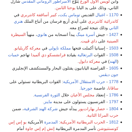
وابن
لويس الأول الورع
يُتوَّج
الامبراطور الروماني المقدس
شارل
الثاني، وذلك على يد البابا
يوحنا الثامن
.
1170
-
اغتيال
القديس
توماس بكت
،
كبير أساقفة كانتربري
في
كاتدرائية كانتربري
على أيدي أربع فرسان من أتباع الملك
هنري
الثاني
وذلك نتيجة لصراع معه.
1427
- جيش
أسرة مينگ
يبدأ انسحابه من
هانوي
، منهياً
السيطرة
الصينية
على
داي ڤييت
.
1503
- إسبانيا أكملت فتحها
مملكة ناپولي
في
معركة گاريليانو
.
1508
- القوات
البرتغالية
بقيادة
فرانشسكو دي ألميدا
تهاجم
خمبات
(
الهند
) في
معركة دابول
.
1605
- القراصنة اليابانيون يقتلون البحار والمستكشف الإنجليزي
جون ديڤس
.
1778
-
حرب الاستقلال الأمريكية
: القوات البريطانية تستولي على
ساڤانا
، عاصمة
جورجيا
.
1786
- إنعقاد
مجلس الأعيان
خلال
الثورة الفرنسية
.
1797
- الفرنسيون يستولون على مدينة
ماينز
.
1804
-
حصار بهارات‌پور
يبدأه جيش
شركة الهند الشرقية
، ضمن
حرب المراثا الثانية
.
1812
-
الحرب البريطانية الأمريكية
:
المدمرة
الأمريكية
يو إس إس
كونستتيوشن
تأسر المدمرة البريطانية
إتش إم إس جاوة
أمام