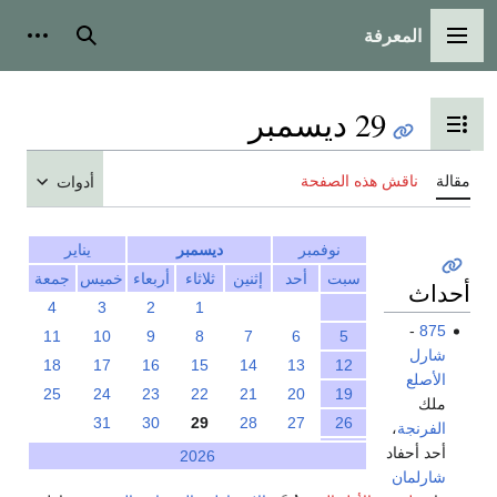
المعرفة
القائمة الرئيسية
بحث
أدوات
29 ديسمبر
تبديل عرض جدول المحتويات
مقالة
ناقش هذه الصفحة
أدوات
نوفمبر
ديسمبر
يناير
سبت
أحد
إثنين
ثلاثاء
أربعاء
خميس
جمعة
أحداث
4
3
2
1
-
875
11
10
9
8
7
6
5
شارل
18
17
16
15
14
13
12
الأصلع
25
24
23
22
21
20
19
ملك
31
30
29
28
27
26
الفرنجة
،
أحد أحفاد
2026
شارلمان