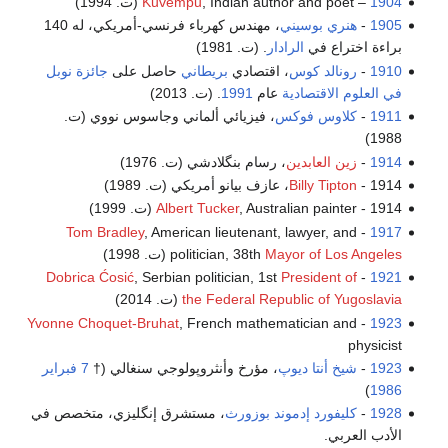
1904
–
, Indian author and poet (ت. 1994)
Kuvempu
1905
-
هنري بوسيني
، مهندس كهرباء فرنسي-أمريكي، له 140
براءة اختراع في
الرادار
. (ت. 1981)
1910
-
رونالد كوس
، اقتصادي
بريطاني
حاصل على
جائزة نوبل
في العلوم الاقتصادية
عام
1991
. (ت. 2013)
1911
-
كلاوس فوكس
، فيزيائي ألماني وجاسوس نووي (ت.
1988)
1914
-
زين العابدين
، رسام بنگلادشي (ت. 1976)
1914 -
Billy Tipton
، عازف بيانو أمريكي (ت. 1989)
1914 -
, Australian painter (ت. 1999)
Albert Tucker
Tom Bradley
, American lieutenant, lawyer, and
-
1917
Mayor of Los Angeles
politician, 38th
(ت. 1998)
Dobrica Ćosić
, Serbian politician, 1st
President of
-
1921
the Federal Republic of Yugoslavia
(ت. 2014)
Yvonne Choquet-Bruhat
, French mathematician and
-
1923
physicist
1923
-
شيخ أنتا ديوپ
، مؤرخ وأنثروپولوجي سنغالي (†
7 فبراير
)
1986
1928
-
كليفورد إدموند بوزورث
، مستشرق إنگليزي، متخصص في
الأدب العربي.