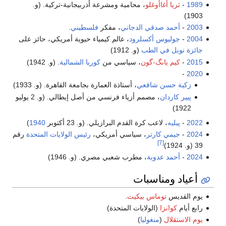
1989
-
ثريا أغاأوغلو
، محامية ومشرعة أذربيجانية-تركية. (و.
1903)
2003
-
أحمد صدقي الدجاني
، مفكر
فلسطيني
.
2004
-
جوليوس أكسلرود
، عالم كيمياء حيوية أمريكي، حائز على
جائزة نوبل في الطب
(و. 1912)
2015
-
كيم يانگ-گون
، سياسي من
كوريا الشمالية
. (و. 1942)
-
2020
زكية حسن شافعي
، أستاذة العمارة بجامعة القاهرة. (و. 1933)
پيير كاردان
، مصمم أزياء فرنسي من أصل إيطالي. (و. 2 يوليو
1922)
2022
-
پيليه
، لاعب كرة القدم البرازيلي. (و. 23 أكتوبر
1940
)
2024
-
جيمي كارتر
، سياسي أمريكي،
رئيس الولايات المتحدة
رقم
[7]
39 (و. 1924)
2024
-
أحمد عدوية
، مطرب شعبي مصري. (و. 1946)
أعياد ومناسبات
يوم القديس
توماس بيكيت
.
رابع أيام
كوانزا
(الولايات المتحدة)
يوم الاستقلال
(
منغوليا
)