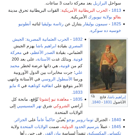
سواحل
البرازيل
بعد معركة دامت 3 ساعات.
1813
-
الحرب البريطانية الأمريكية
: القوات البريطانية تحرق مدينة
بفالو
بولاية نيويورك
الأمريكية.
1825
-
سيمون بوليڤار
يتنازل عن
رئاسة
بوليڤيا
لنائبه
أنطونيو
خوسيه ده سوكره
.
1832
-
الحرب العثمانية المصرية
:
الجيش
المصري
بقيادة
ابراهيم باشا
يهزم الجيش
العثماني، بقيادة
الصدر الأعظم
، في
معركة
قونية
. وبذلك غدت
الآستانة
، على بعد 200
كم من
قونية
، هي ذاتها عرضة لخطر
محمد
علي
؛ جرت مخابرات بين الدول الأوروبية
ورسا
الأسطول الروسي
في الآستانة وانتهى
الأمر بتوقيع على
اتفاقية كوتاهية
في
4 مايو
.
1833
إبراهيم باشا
، فاتح
1835
-
معاهدة نيو إتشوتا
تُوَّقع، مانحة كل
الأناضول
1831
-
1840
.
أراضي
الشروكي
شرق
نهر المسيسپي
إلى
الولايات المتحدة.
1840
- الجنرال
توما-روبير بوجو
يُعيـّن
حاكماً عاماً
على
الجزائر
.
1845
- عملاً
بترسيم الحدود
الدولية
، ضمت
الولايات المتحدة
ولاية
تكساس
المكسيكية
، تنفيذاً لسياسة
بيان القدر
. في حين رآها