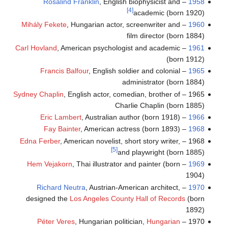
Rosalind Franklin
, English biophysicist and
–
1958
[4]
academic (born 1920)
Mihály Fekete
, Hungarian actor, screenwriter and
–
1960
film director (born 1884)
Carl Hovland
, American psychologist and academic
–
1961
(born 1912)
Francis Balfour
, English soldier and colonial
–
1965
administrator (born 1884)
Sydney Chaplin
, English actor, comedian, brother of
1965 –
Charlie Chaplin (born 1885)
Eric Lambert
, Australian author (born 1918)
–
1966
Fay Bainter
, American actress (born 1893)
–
1968
Edna Ferber
, American novelist, short story writer,
1968 –
[5]
and playwright (born 1885)
Hem Vejakorn
, Thai illustrator and painter (born
–
1969
1904)
Richard Neutra
, Austrian-American architect,
–
1970
designed the
Los Angeles County Hall of Records
(born
1892)
Péter Veres
, Hungarian politician,
Hungarian
1970 –