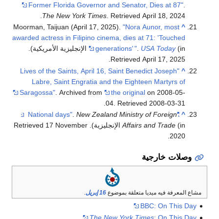
Former Florida Governor and Senator, Dies at 87"
.
.
The New York Times
. Retrieved
April 18,
2024
Moorman, Taijuan (April 17, 2025).
"Nora Aunor, most
^
awarded actress in Filipino cinema, dies at 71: 'Touched
(in الإنجليزية الأمريكية)
USA Today
.
"
generations'
.
.
Retrieved
April 17,
2025
"Lives of the Saints, April 16, Saint Benedict Joseph
^
Labre, Saint Engratia and the Eighteen Martyrs of
Saragossa"
. Archived from
the original
on 2008-05-
.
04
. Retrieved
2008-03-31
.
New Zealand Ministry of Foreign
"National days"
^
(in الإنجليزية)
Affairs and Trade
. Retrieved
17 November
.
2020
وصلات خارجية
مشاع المعرفة فيه ميديا متعلقة بموضوع
16 إبريل
.
BBC: On This Day
The New York Times
: On This Day