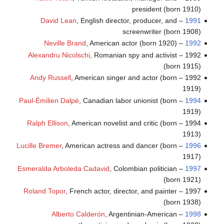
president (born 1910)
David Lean
, English director, producer, and
–
1991
screenwriter (born 1908)
Neville Brand
, American actor (born 1920)
–
1992
Alexandru Nicolschi
, Romanian spy and activist
1992 –
(born 1915)
Andy Russell
, American singer and actor (born
1992 –
1919)
Paul-Émilien Dalpé
, Canadian labor unionist (born
–
1994
1919)
Ralph Ellison
, American novelist and critic (born
1994 –
1913)
Lucille Bremer
, American actress and dancer (born
–
1996
1917)
Esmeralda Arboleda Cadavid
, Colombian politician
–
1997
(born 1921)
Roland Topor
, French actor, director, and painter
1997 –
(born 1938)
Alberto Calderón
, Argentinian-American
–
1998