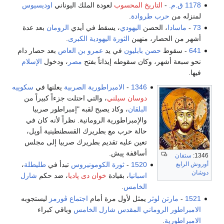
1178 ق.م.
-
التاريخ المحسوب
لعودة الملك اليوناني
اوديسيوس
لمنزله من
حرب طروادة
.
73
-
ماسادا
، الحصن
اليهودي
، يسقط في أيدي
الرومان
بعد عدة
أشهر من الحصار، منهين
الثورة اليهودية الكبرى
.
641
- سقوط
حصن بابليون
في يد
عمرو بن العاص
بعد حصار دام
نحو سبعة أشهر، وكان سقوطه إيذاناً بفتح
مصر
، ودخول
الإسلام
فيها.
1346
-
الامبراطورية الصربية
يعلنها في
سكوپيه
دوسان سيلني
، والتي احتلت جزءاً كبيراً من
البلقان
، وكاد يصبح لقبه "إمبراطور صربيا
والإمبراطورية الرومانية. نظراً لأنه كان في
حالة حرب مع بطريرك القسطنطينية أوپل،
تعين عليه تقديم بطريرك صربيا إلى مجلس
أساقفة پيش.
1346:
ستفان
أوروش الرابع
1520
-
ثورة الكومونيروس
تبدأ في
طليطلة
،
دوشان
اسبانيا
، بقيادة
خوان دى پاديا
، ضد حكم
شارل
الخامس
.
1521
-
مارتن لوثر
يمثل لأول مرة أمام
اجتماع ڤورمز
ليستجوبه
الامبراطور الروماني المقدس شارل الخامس
وباقي كبراء
الامبراطورية
.