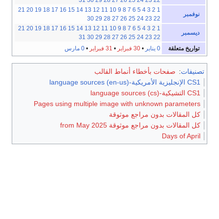
31
30
29
28
27
26
25
24
23
22
21
20
19
18
17
16
15
14
13
12
11
10
9
8
7
6
5
4
3
2
1
نوفمبر
30
29
28
27
26
25
24
23
22
21
20
19
18
17
16
15
14
13
12
11
10
9
8
7
6
5
4
3
2
1
ديسمبر
31
30
29
28
27
26
25
24
23
22
تواريخ متعلقة
0 يناير
•
30 فبراير
•
31 فبراير
•
0 مارس
تصنيفات
:
صفحات بأخطاء أنماط القالب
CS1 الإنجليزية الأمريكية-language sources (en-us)
CS1 التشيكية-language sources (cs)
Pages using multiple image with unknown parameters
كل المقالات بدون مراجع موثوقة
كل المقالات بدون مراجع موثوقة from May 2025
Days of April