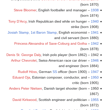
(born 1870)
Steve Bloomer
, English footballer and manager
–
1938
(born 1874)
Tony D'Arcy
, Irish Republican died while on hunger
–
1940
strike (born 1908)
Josiah Stamp, 1st Baron Stamp
, English economist
–
1941
and civil servant (born 1880)
Princess Alexandra of Saxe-Coburg and Gotha
–
1942
(born 1878)
Denis St. George Daly
, Irish polo player (born 1862)
1942 –
Arthur Chevrolet
, Swiss-American race car driver
–
1946
and engineer (born 1884)
Rudolf Höss
, German
SS
officer (born 1900)
–
1947
Eduard Oja
, Estonian composer, conductor, and
–
1950
critic (born 1905)
Anders Peter Nielsen
, Danish target shooter (born
1950 –
1867)
David Kirkwood
, Scottish engineer and politician
–
1955
(born 1872)