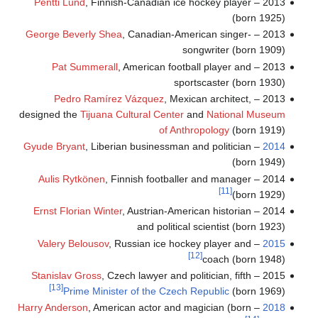
Pentti Lund
, Finnish-Canadian ice hockey player
2013 –
(born 1925)
George Beverly Shea
, Canadian-American singer-
2013 –
songwriter (born 1909)
Pat Summerall
, American football player and
2013 –
sportscaster (born 1930)
Pedro Ramírez Vázquez
, Mexican architect,
2013 –
designed the
Tijuana Cultural Center
and
National Museum
of Anthropology
(born 1919)
Gyude Bryant
, Liberian businessman and politician
–
2014
(born 1949)
Aulis Rytkönen
, Finnish footballer and manager
2014 –
[11]
(born 1929)
Ernst Florian Winter
, Austrian-American historian
2014 –
and political scientist (born 1923)
Valery Belousov
, Russian ice hockey player and
–
2015
[12]
coach (born 1948)
Stanislav Gross
, Czech lawyer and politician, fifth
2015 –
[13]
Prime Minister of the Czech Republic
(born 1969)
Harry Anderson
, American actor and magician (born
–
2018