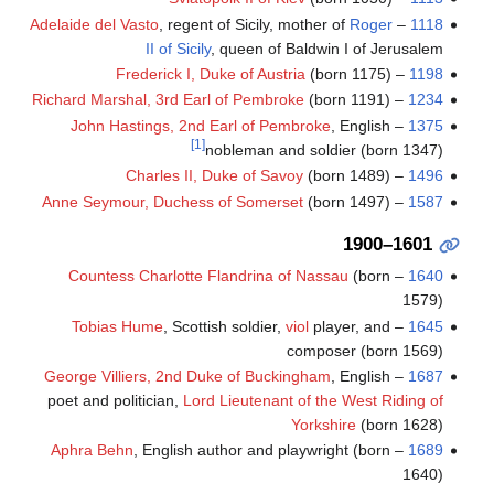
Adelaide del Vasto
, regent of Sicily, mother of
Roger
–
1118
II of Sicily
, queen of Baldwin I of Jerusalem
Frederick I, Duke of Austria
(born 1175)
–
1198
Richard Marshal, 3rd Earl of Pembroke
(born 1191)
–
1234
John Hastings, 2nd Earl of Pembroke
, English
–
1375
[1]
nobleman and soldier (born 1347)
Charles II, Duke of Savoy
(born 1489)
–
1496
Anne Seymour, Duchess of Somerset
(born 1497)
–
1587
1601–1900
Countess Charlotte Flandrina of Nassau
(born
–
1640
1579)
Tobias Hume
, Scottish soldier,
viol
player, and
–
1645
composer (born 1569)
George Villiers, 2nd Duke of Buckingham
, English
–
1687
poet and politician,
Lord Lieutenant of the West Riding of
Yorkshire
(born 1628)
Aphra Behn
, English author and playwright (born
–
1689
1640)