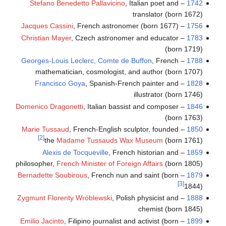
Stefano Benedetto Pallavicino
, Italian poet and
–
1742
translator (born 1672)
Jacques Cassini
, French astronomer (born 1677)
–
1756
Christian Mayer
, Czech astronomer and educator
–
1783
(born 1719)
Georges-Louis Leclerc, Comte de Buffon
, French
–
1788
mathematician, cosmologist, and author (born 1707)
Francisco Goya
, Spanish-French painter and
–
1828
illustrator (born 1746)
Domenico Dragonetti
, Italian bassist and composer
–
1846
(born 1763)
Marie Tussaud
, French-English sculptor, founded
–
1850
[2]
the
Madame Tussauds Wax Museum
(born 1761)
Alexis de Tocqueville
, French historian and
–
1859
philosopher,
French Minister of Foreign Affairs
(born 1805)
Bernadette Soubirous
, French nun and saint (born
–
1879
[3]
1844)
Zygmunt Florenty Wróblewski
, Polish physicist and
–
1888
chemist (born 1845)
Emilio Jacinto
, Filipino journalist and activist (born
–
1899