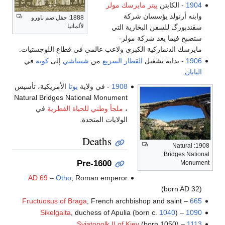
1904
- الكابتن
پيتر مايرسك مولر
وابنه أرنولد يؤسسان شركة
1888: حفل ضم ناورو
لألمانيا
سڤندبورگ للسفن البخارية التي
ستصبح فيما بعد شركة مولر-
مايرسك الدنماركية الكبرى ولاعب عالمي في قطاع اللوجستيات.
1906
- بداية تشغيل
القطار السريع
من
شينباشي
إلى
كوبه
في
اليابان
.
1908
- في ولاية
يوتا
الأمريكية، تأسيس
Natural Bridges National Monument
،
ملجأ وطني للحياة الفطرية
في
الولايات المتحدة.
Deaths
1908: Natural
Bridges National
Pre-1600
Monument
AD 69
–
Otho
, Roman emperor
(born AD 32)
Fructuosus of Braga
, French archbishop and saint
–
665
Sikelgaita
, duchess of Apulia (born c.
1040
)
–
1090
Sviatopolk II of Kiev
(born 1050)
–
1113