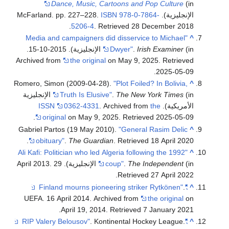
Dance, Music, Cartoons and Pop Culture
(in
الإنجليزية). McFarland. pp. 227–228.
978-0-7864-
ISBN
.
5206-4
. Retrieved
28 December
2018
"Media and campaigners did disservice to Michael
^
Irish Examiner
.
Dwyer"
(in الإنجليزية). 2015-10-15.
Archived from
the original
on May 9, 2025
. Retrieved
.
2025-05-09
Romero, Simon (2009-04-28).
"Plot Foiled? In Bolivia,
^
The New York Times
.
Truth Is Elusive"
(in الإنجليزية
الأمريكية).
the
. Archived from
0362-4331
ISSN
.
original
on May 9, 2025
. Retrieved
2025-05-09
Gabriel Partos (19 May 2010).
"General Rasim Delic
^
.
obituary"
.
The Guardian
. Retrieved
18 April
2020
"Ali Kafi: Politician who led Algeria following the 1992
^
(in الإنجليزية). 29 April 2013
The Independent
.
coup"
.
.
Retrieved
27 April
2022
.
"Finland mourns pioneering striker Rytkönen"
^
UEFA. 16 April 2014. Archived from
the original
on
.
April 19, 2014
. Retrieved
7 January
2021
. Kontinental Hockey League
.
"RIP Valery Belousov"
^