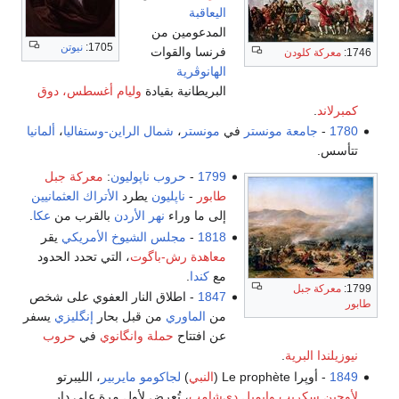
اليعاقبة
المدعومين من
1705:
نيوتن
فرنسا والقوات
1746:
معركة كلودن
الهانوڤرية
البريطانية بقيادة
وليام أغسطس، دوق
كمبرلاند
.
1780
-
جامعة مونستر
في
مونستر
،
شمال الراين-وستفاليا
،
ألمانيا
تتأسس.
1799
-
حروب ناپوليون
:
معركة جبل
طابور
-
ناپليون
يطرد
الأتراك العثمانيين
إلى ما وراء
نهر الأردن
بالقرب من
عكا
.
1818
-
مجلس الشيوخ الأمريكي
يقر
معاهدة رش-باگوت
، التي تحدد الحدود
مع
كندا
.
1799:
معركة جبل
1847
- اطلاق النار العفوي على شخص
طابور
من
الماوري
من قبل بحار
إنگليزي
يسفر
عن افتتاح
حملة وانگانوي
في
حروب
نيوزيلندا البرية
.
1849
- أوپرا Le prophète (
النبي
)
لجاكومو مايربير
، الليبرتو
لأوجين سكريب
وإيميل دى‌شامپ
، تُعرض لأول مرة على دار