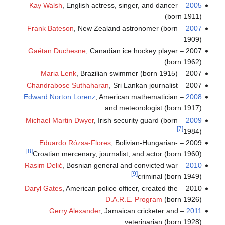
Kay Walsh
, English actress, singer, and dancer
–
2005
(born 1911)
Frank Bateson
, New Zealand astronomer (born
–
2007
1909)
Gaétan Duchesne
, Canadian ice hockey player
2007 –
(born 1962)
Maria Lenk
, Brazilian swimmer (born 1915)
2007 –
Chandrabose Suthaharan
, Sri Lankan journalist
2007 –
Edward Norton Lorenz
, American mathematician
–
2008
and meteorologist (born 1917)
Michael Martin Dwyer
, Irish security guard (born
–
2009
[7]
1984)
Eduardo Rózsa-Flores
, Bolivian-Hungarian-
2009 –
[8]
Croatian mercenary, journalist, and actor (born 1960)
Rasim Delić
, Bosnian general and convicted war
–
2010
[9]
criminal (born 1949)
Daryl Gates
, American police officer, created the
2010 –
D.A.R.E. Program
(born 1926)
Gerry Alexander
, Jamaican cricketer and
–
2011
veterinarian (born 1928)