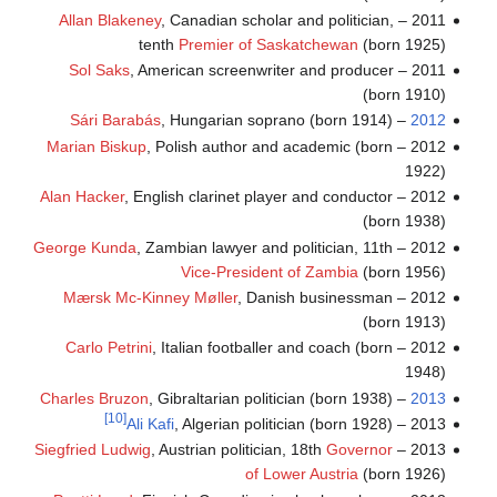
Allan Blakeney
, Canadian scholar and politician,
2011 –
tenth
Premier of Saskatchewan
(born 1925)
Sol Saks
, American screenwriter and producer
2011 –
(born 1910)
Sári Barabás
, Hungarian soprano (born 1914)
–
2012
Marian Biskup
, Polish author and academic (born
2012 –
1922)
Alan Hacker
, English clarinet player and conductor
2012 –
(born 1938)
George Kunda
, Zambian lawyer and politician, 11th
2012 –
Vice-President of Zambia
(born 1956)
Mærsk Mc-Kinney Møller
, Danish businessman
2012 –
(born 1913)
Carlo Petrini
, Italian footballer and coach (born
2012 –
1948)
Charles Bruzon
, Gibraltarian politician (born 1938)
–
2013
[10]
Ali Kafi
, Algerian politician (born 1928)
2013 –
Siegfried Ludwig
, Austrian politician, 18th
Governor
2013 –
of Lower Austria
(born 1926)