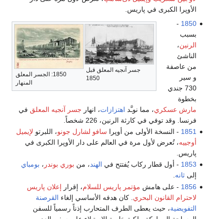
الأوپرا الكبرى في پاريس.
-
1850
بسبب
الرنين
،
الناشئ
من عاصفة
جسر آنجيه المعلق قبل
1850: الجسر المعلق
و سير
1850
المنهار
730 جندي
بخطوة
مارش عسكري
، مما نوـَّد
اهتزازات
، انهار
جسر آنجيه المعلق
في
فرنسا. وقد توفي في كارثة الرنين، 226 شخصاً.
1851
- النسخة الأولى من أوپرا
سافو
لشارل جونو
، اللبرتو
لإيميل
أوجييه
، تُعرض لأول مرة في العالم على دار الأوپرا الكبرى في
پاريس.
1853
- أول قطار ركاب يُفتتح في
الهند
، من
بوري بوندر
،
بومباي
إلى
ثانه
.
1856
- على هامش
مؤتمر پاريس للسلام
، إقرار
إعلان پاريس
لاحترام القانون البحري
. كان هدفه الأساسي إلغاء
القرصنة
التفويضية
، حيث يعطى الطرف المتحارب إذناً رسمياً للسفن
المسلحة المملوكة ملكية خاصة للاستيلاء على سفن العدو.