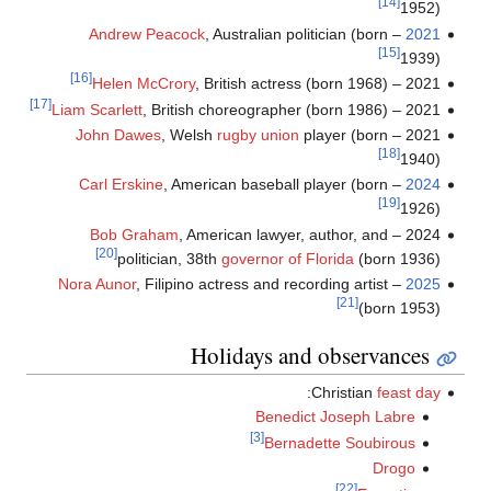
[14]
1952)
Andrew Peacock
, Australian politician (born
–
2021
[15]
1939)
[16]
Helen McCrory
, British actress (born 1968)
2021 –
[17]
Liam Scarlett
, British choreographer (born 1986)
2021 –
John Dawes
, Welsh
rugby union
player (born
2021 –
[18]
1940)
Carl Erskine
, American baseball player (born
–
2024
[19]
1926)
Bob Graham
, American lawyer, author, and
2024 –
[20]
politician, 38th
governor of Florida
(born 1936)
Nora Aunor
, Filipino actress and recording artist
–
2025
[21]
(born 1953)
Holidays and observances
:
Christian
feast day
Benedict Joseph Labre
[3]
Bernadette Soubirous
Drogo
[22]