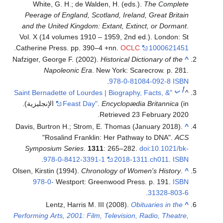
White, G. H.; de Walden, H. (eds.).
The Complete
Peerage of England, Scotland, Ireland, Great Britain
and the United Kingdom: Extant, Extinct, or Dormant
.
Vol. X (14 volumes 1910 – 1959, 2nd ed.). London: St
.
Catherine Press. pp. 390–4 +nn.
OCLC
1000621451
Nafziger, George F. (2002).
Historical Dictionary of the
^
Napoleonic Era
. New York: Scarecrow. p. 281.
.
978-0-81084-092-8
ISBN
أ
ب
"Saint Bernadette of Lourdes | Biography, Facts, &
^
(in الإنجليزية)
Encyclopædia Britannica
.
Feast Day"
.
.
Retrieved
23 February
2020
Davis, Burtron H.; Strom, E. Thomas (January 2018).
^
"Rosalind Franklin: Her Pathway to DNA".
ACS
Symposium Series
.
1311
: 265–282.
doi
:
10.1021/bk-
.
978-0-8412-3391-1
2018-1311.ch011
.
ISBN
Olsen, Kirstin (1994).
Chronology of Women's History
.
^
978-0-
Westport: Greenwood Press. p. 191.
ISBN
.
31328-803-6
Lentz, Harris M. III (2008).
Obituaries in the
^
Performing Arts, 2001: Film, Television, Radio, Theatre,