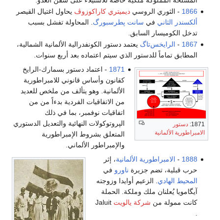
1866
- الثوري الروسي
ديميتري كاراكوزوڤ
يحاول اغتيال القيصر
ألكسندر الثاني
في
سانت پطرسبورگ
. المحاولة تفشل بسبب
تدخل الكوميسار السابق.
1867
-
الرايخس‌تاگ
يعتمد دستور الكونفدرالية الألمانية الشمالية،
المطابق تماماً للدستور الذي سيتم اعتماده بعد أربع سنوات.
1871
- اعتماد دستور بسمارك-الرايخ
كقانون وأساس قانوني للامبراطورية
الألمانية. وهو يتألف من ملخص للعديد
من الاتفاقيات الفردية بدءاً من من
اتفاقيات نوفمبر، بما في ذلك
الپروتوكولات النهائية والتعديل الدستوري
1871:
دستور
الامبراطورية الألمانية
المتعلق بشروط الإمبراطورية
والإمبراطور الألماني.
1888
-
الامبراطورية الألمانية
، إثر
حرب قبلية، تضم جزيرة
ناورو
في
المحيط الهادي
. الزعيم أوايدا وزوجته
آيگامويا يُعلنان ملك وملكة. الحملة
كانت ممولة من
شركة يالويت
Jaluit
.