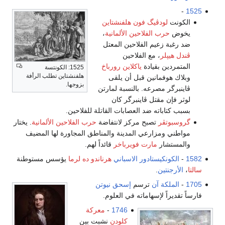
-
1525
الكونت
لودڤيگ فون هلفنشتاين
يخوض
حرب الفلاحين الألمانية
،
ضد رغبة زعيم الفلاحين المعتل
ڤندل هيپلر
، مع الفلاحين
المتمردين بقيادة
ياكلاين رورباخ
1525: الكونتسة
هلفنشتاين تطلب الرأفة
وبلاك هوفمانين قبل أن يلقى
بزوجها.
ڤاينبرگر مصرعه. بالنسبة لمارتن
لوثر فإن مقتل ڤاينبرگر كان
بسبب كتاباته ضد العصابات القاتلة للفلاحين.
گروسبوتڤر
تصبح مركز لانتفاضة
حرب الفلاحين الألمانية
. يختار
مواطني ومزارعي المدينة والمناطق المجاورة لها المضيف
والمستشار
مارت فويرباخر
قائداً لهم.
1582
-
الكونكيستادور
الاسباني
هرناندو ده لرما
يؤسس مستوطنة
سالتا
،
الأرجنتين
.
1705
-
الملكة آن
ترسم
إسحق نيوتن
فارساً تقديراً لإسهاماته في العلوم.
1746
-
معركة
كلودن
نشبت بين