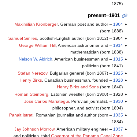
1875)
1901–present
Maximilian Kronberger
, German poet and author
–
1904
(born 1888)
Samuel Smiles
, Scottish-English author (born 1812)
1904 –
George William Hill
, American astronomer and
–
1914
mathematician (born 1838)
Nelson W. Aldrich
, American businessman and
–
1915
politician (born 1841)
Stefan Nerezov
, Bulgarian general (born 1867)
–
1925
Henry Birks
, Canadian businessman, founded
–
1928
Henry Birks and Sons
(born 1840)
Roman Steinberg
, Estonian wrestler (born 1900)
1928 –
José Carlos Mariátegui
, Peruvian journalist,
–
1930
philosopher, and activist (born 1894)
Panait Istrati
, Romanian journalist and author (born
–
1935
1884)
Jay Johnson Morrow
, American military engineer
–
1937
and politician, third
Governor of the Panama Canal Zone