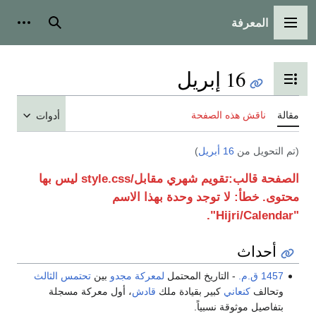
المعرفة
القائمة الرئيسية
بحث
أدوات
16 إبريل
تبديل عرض جدول المحتويات
مقالة
ناقش هذه الصفحة
أدوات
(تم التحويل من
16 أبريل
)
الصفحة
قالب:تقويم شهري مقابل/style.css
ليس بها
محتوى.
خطأ: لا توجد وحدة بهذا الاسم
"Hijri/Calendar".
أحداث
1457 ق.م.
- التاريخ المحتمل
لمعركة مجدو
بين
تحتمس الثالث
وتحالف
كنعاني
كبير بقيادة ملك
قادش
، أول معركة مسجلة
بتفاصيل موثوقة نسبياً.