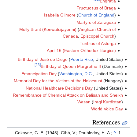
Engratia
Fructuosus of Braga
Isabella Gilmore
(
Church of England
)
Martyrs of Zaragoza
Molly Brant (Konwatsijayenni)
(
Anglican Church of
Canada
,
Episcopal Church
)
Turibius of Astorga
April 16 (Eastern Orthodox liturgics)
Birthday of José de Diego
(
Puerto Rico
, United States)
[23]
Birthday of Queen Margrethe II
(Denmark)
Emancipation Day
(
Washington, D.C.
, United States)
Memorial Day for the Victims of the Holocaust
(Hungary)
National Healthcare Decisions Day
(United States)
Remembrance of Chemical Attack on Balisan and Sheikh
Wasan
(
Iraqi Kurdistan
)
World Voice Day
References
Cokayne, G. E. (1945). Gibb, V.; Doubleday, H. A.;
^