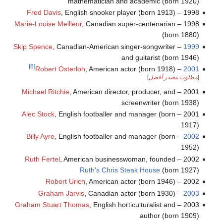
mathematician and academic (born 1920)
Fred Davis
, English snooker player (born 1913)
1998 –
Marie-Louise Meilleur
, Canadian super-centenarian
1998 –
(born 1880)
Skip Spence
, Canadian-American singer-songwriter
–
1999
and guitarist (born 1946)
[6]
Robert Osterloh
, American actor (born 1918)
–
2001
[
مطلوب مصدر أفضل
]
Michael Ritchie
, American director, producer, and
2001 –
screenwriter (born 1938)
Alec Stock
, English footballer and manager (born
2001 –
1917)
Billy Ayre
, English footballer and manager (born
–
2002
1952)
Ruth Fertel
, American businesswoman, founded
2002 –
Ruth's Chris Steak House
(born 1927)
Robert Urich
, American actor (born 1946)
2002 –
Graham Jarvis
, Canadian actor (born 1930)
–
2003
Graham Stuart Thomas
, English horticulturalist and
2003 –
author (born 1909)