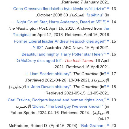
.
Retrieved
7 January
2021
"Cena Grossova floridského bytu klesla kvůli krizi o
^
(in التشيكية). 30 October 2008.
pětinu"
.
'Night Court' Star, Harry Anderson, Dead at 65"
"
^
The Washington Post
. April 16, 2018. Archived from
the
.
original
on April 17, 2018
. Retrieved
April 16,
2018
"Former Liberal leader Andrew Peacock dies aged
^
82"
. Australia: ABC News. 16 April 2021.
'Beautiful and mighty' Harry Potter star Helen
"
^
McCrory dies aged 52"
.
The Irish Times
. 16 April
.
2021
. Retrieved
16 April
2021
.
The Guardian
(in
"Liam Scarlett obituary"
^
الإنجليزية). 2021-04-19
. Retrieved
2021-04-26
.
^
"John Dawes obituary"
The Guardian
.
(in الإنجليزية).
.
2021-05-15
. Retrieved
2021-05-11
"Carl Erskine, Dodgers legend and human rights icon,
^
"
dies: 'The best guy I've ever known'
(in الإنجليزية
الأمريكية). Yahoo Sports. 2024-04-16
2024-
. Retrieved
.
04-17
McFadden, Robert D. (April 16, 2024).
"Bob Graham,
^