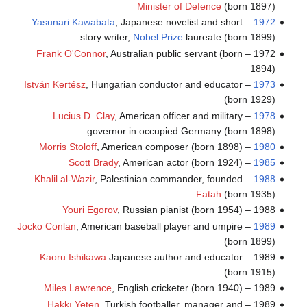
Minister of Defence
(born 1897)
Yasunari Kawabata
, Japanese novelist and short
–
1972
story writer,
Nobel Prize
laureate (born 1899)
Frank O'Connor
, Australian public servant (born
1972 –
1894)
István Kertész
, Hungarian conductor and educator
–
1973
(born 1929)
Lucius D. Clay
, American officer and military
–
1978
governor in occupied Germany (born 1898)
Morris Stoloff
, American composer (born 1898)
–
1980
Scott Brady
, American actor (born 1924)
–
1985
Khalil al-Wazir
, Palestinian commander, founded
–
1988
Fatah
(born 1935)
Youri Egorov
, Russian pianist (born 1954)
1988 –
Jocko Conlan
, American baseball player and umpire
–
1989
(born 1899)
Kaoru Ishikawa
Japanese author and educator
1989 –
(born 1915)
Miles Lawrence
, English cricketer (born 1940)
1989 –
Hakkı Yeten
, Turkish footballer, manager and
1989 –