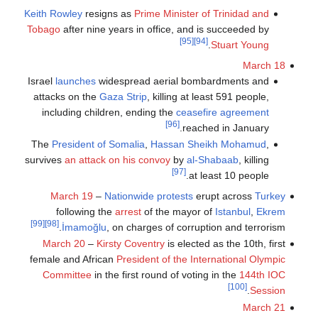
Keith Rowley
resigns as
Prime Minister of Trinidad and
Tobago
after nine years in office, and is succeeded by
[95]
[94]
.
Stuart Young
March 18
Israel
launches
widespread aerial bombardments and
attacks on the
Gaza Strip
, killing at least 591 people,
including children, ending the
ceasefire agreement
[96]
reached in January.
The
President of Somalia
,
Hassan Sheikh Mohamud
,
survives
an attack on his convoy
by
al-Shabaab
, killing
[97]
at least 10 people.
March 19
–
Nationwide protests
erupt across
Turkey
following the
arrest
of the mayor of
Istanbul
,
Ekrem
[99]
[98]
İmamoğlu
, on charges of corruption and terrorism.
March 20
–
Kirsty Coventry
is elected as the 10th, first
female and African
President of the International Olympic
Committee
in the first round of voting in the
144th IOC
[100]
.
Session
March 21