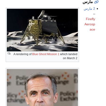
مارس
2 مارس
–
Firefly
Aerosp
ace
A rendering of
Blue Ghost Mission 1
which landed
on March 2