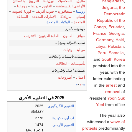
Bangladesh
,
ماليزيا
–
المكسيك
–
نيوزيلندا
–
النرويج
–
پاكستان
–
الأراضي الفلسطينية
–
الفلپين
–
پولندا
–
رومانيا
–
Bulgaria
,
the
روسيا
–
سنغافورة
–
جنوب أفريقيا
–
كوريا الجنوبية
–
Democratic
إسپانيا
–
سريلانكا
–
الإمارات المتحدة
–
المملكة
Republic of the
المتحدة
–
الولايات المتحدة
Congo
,
Ecuador
,
موضوعات أخرى
France
,
Georgia
,
جوائز
–
القانون
–
القادة الدينيون
-
الإنترنت
Germany
,
Haiti
,
تصنيف المواليد والوفيات
Libya
,
Pakistan
,
مواليد
–
وفيات
Peru
,
Somalia
,
تصنيفات تأسيسات وانحلالات
and
South Korea
تأسيسات
–
انحلالات
persisted into the
تصنيفات أعمال وأطروحات
year, with the
أعمال
–
أطروحات
latter culminating
v
t
e
in the
arrest
and
removal
of
2025 في التقاويم الأخرى
President
Yoon Suk
Yeol
from office.
التقويم الگريگوري
2025
MMXXV
The year also
آب أوربه كونديتا
2778
witnessed a
wave of
التقويم الأرمني
1474
protests
predominantly
ԹՎ ՌՆՀԴ