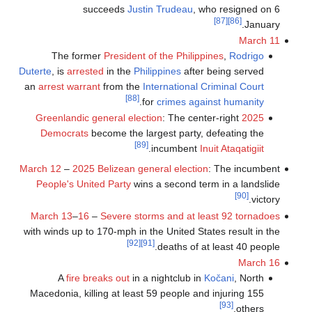
succeeds
Justin Trudeau
, who resigned on 6
[87]
[86]
January.
March 11
The former
President of the Philippines
,
Rodrigo
Duterte
, is
arrested
in the
Philippines
after being served
an
arrest warrant
from the
International Criminal Court
[88]
.
for
crimes against humanity
: The center-right
2025 Greenlandic general election
Democrats
become the largest party, defeating the
[89]
.
incumbent
Inuit Ataqatigiit
March 12
–
2025 Belizean general election
: The incumbent
People's United Party
wins a second term in a landslide
[90]
victory.
March 13
–
16
–
Severe storms and at least 92 tornadoes
with winds up to 170-mph in the United States result in the
[92]
[91]
deaths of at least 40 people.
March 16
A
fire breaks out
in a nightclub in
Kočani
, North
Macedonia, killing at least 59 people and injuring 155
[93]
others.