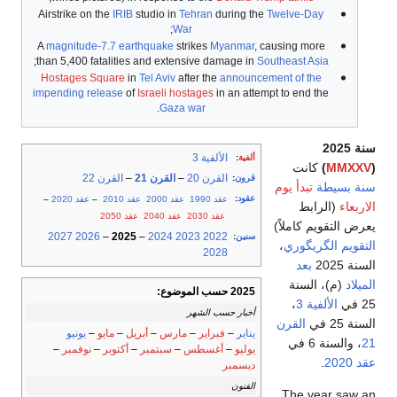
Airstrike on the
IRIB
studio in
Tehran
during the
Twelve-Day
;
War
A
magnitude-7.7
earthquake
strikes
Myanmar
, causing more
;
than 5,400 fatalities and extensive damage in
Southeast Asia
Hostages Square
in
Tel Aviv
after the
announcement of the
impending release
of
Israeli hostages
in an attempt to end the
.
Gaza war
سنة 2025
الألفية 3
ألفية
:
(
MMXXV
)
كانت
القرن 20
–
القرن 21
–
القرن 22
قرون
:
سنة بسيطة
تبدأ يوم
عقود
:
عقد 1990
عقد 2000
عقد 2010
–
عقد 2020
–
الاربعاء
(الرابط
عقد 2030
عقد 2040
عقد 2050
يعرض التقويم كاملاً)
2027
2026
–
2025
–
2024
2023
2022
سنين
:
التقويم الگريگوري
،
2028
السنة 2025
بعد
الميلاد
(م)، السنة
2025 حسب الموضوع:
25 في
الألفية 3
،
أخبار حسب الشهر
السنة 25 في
القرن
يناير
–
فبراير
–
مارس
–
أبريل
–
مايو
–
يونيو
21
، والسنة 6 في
يوليو
–
أغسطس
–
سبتمبر
–
أكتوبر
–
نوفمبر
–
عقد 2020
.
ديسمبر
الفنون
The year saw an