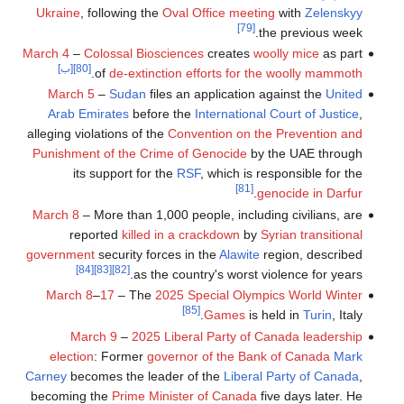
Ukraine
, following the
Oval Office meeting
with
Zelenskyy
[79]
the previous week.
March 4
–
Colossal Biosciences
creates
woolly mice
as part
[80]
[ب]
.
of
de-extinction efforts for the woolly mammoth
March 5
–
Sudan
files an application against the
United
Arab Emirates
before the
International Court of Justice
,
alleging violations of the
Convention on the Prevention and
Punishment of the Crime of Genocide
by the UAE through
its support for the
RSF
, which is responsible for the
[81]
.
genocide in Darfur
March 8
– More than 1,000 people, including civilians, are
reported
killed in a crackdown
by
Syrian transitional
government
security forces in the
Alawite
region, described
[84]
[83]
[82]
as the country's worst violence for years.
March 8
–
17
– The
2025 Special Olympics World Winter
[85]
Games
is held in
Turin
, Italy.
March 9
–
2025 Liberal Party of Canada leadership
election
: Former
governor of the Bank of Canada
Mark
Carney
becomes the leader of the
Liberal Party of Canada
,
becoming the
Prime Minister of Canada
five days later. He