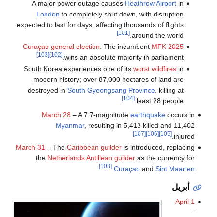
A major power outage causes
Heathrow Airport
in
London
to completely shut down, with disruption
expected to last for days, affecting thousands of flights
[101]
around the world.
: The incumbent
MFK
2025 Curaçao general election
[103]
[102]
wins an absolute majority in parliament.
South Korea experiences one of its
worst wildfires
in
modern history; over 87,000 hectares of land are
destroyed in
South Gyeongsang Province
, killing at
[104]
least 28 people.
March 28
– A 7.7-magnitude
earthquake
occurs in
Myanmar
, resulting in 5,413 killed and 11,402
[107]
[106]
[105]
injured.
March 31
– The
Caribbean guilder
is introduced, replacing
the
Netherlands Antillean guilder
as the currency for
[108]
.
Curaçao
and
Sint Maarten
أبريل
April 1
–