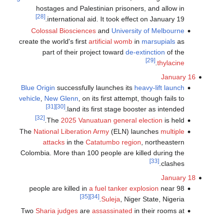
hostages and Palestinian prisoners, and allow in
[28]
international aid. It took effect on January 19.
Colossal Biosciences
and
University of Melbourne
create the world's first
artificial womb
in
marsupials
as
part of their project toward
de-extinction
of the
[29]
.
thylacine
January 16
Blue Origin
successfully launches its
heavy-lift launch
vehicle
,
New Glenn
, on its first attempt, though fails to
[31]
[30]
land its first stage booster as intended.
[32]
The
2025 Vanuatuan general election
is held.
The
National Liberation Army
(ELN) launches
multiple
attacks
in the
Catatumbo region
, northeastern
Colombia. More than 100 people are killed during the
[33]
clashes.
January 18
a fuel tanker explosion
near
98 people are killed in
[35]
[34]
Suleja
, Niger State, Nigeria.
Two
Sharia judges
are
assassinated
in their rooms at