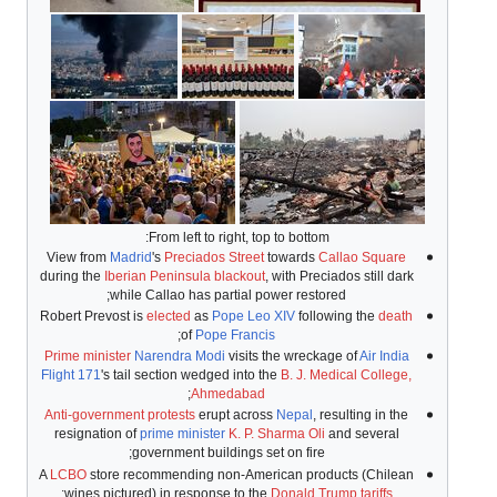
From left to right, top to bottom:
View from
Madrid
's
Preciados Street
towards
Callao Square
during the
Iberian Peninsula blackout
, with Preciados still dark
while Callao has partial power restored;
Robert Prevost is
elected
as
Pope Leo XIV
following the
death
;
of
Pope Francis
Prime minister
Narendra Modi
visits the wreckage of
Air India
Flight 171
's tail section wedged into the
B. J. Medical College,
;
Ahmedabad
Anti-government protests
erupt across
Nepal
, resulting in the
resignation of
prime minister
K. P. Sharma Oli
and several
government buildings set on fire;
A
LCBO
store recommending non-American products (Chilean
;
wines pictured) in response to the
Donald Trump tariffs