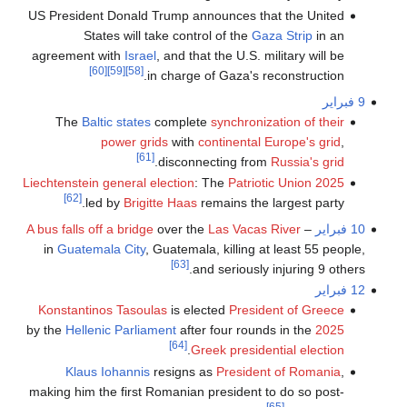
US President Donald Trump announces that the United
States will take control of the
Gaza Strip
in an
agreement with
Israel
, and that the U.S. military will be
[60]
[59]
[58]
in charge of Gaza's reconstruction.
9 فبراير
The
Baltic states
complete
synchronization of their
power grids
with
continental Europe's grid
,
[61]
.
disconnecting from
Russia's grid
: The
Patriotic Union
2025 Liechtenstein general election
[62]
led by
Brigitte Haas
remains the largest party.
10 فبراير
–
Las Vacas River
over the
A bus falls off a bridge
in
Guatemala City
, Guatemala, killing at least 55 people,
[63]
and seriously injuring 9 others.
12 فبراير
Konstantinos Tasoulas
is elected
President of Greece
by the
Hellenic Parliament
after four rounds in the
2025
[64]
.
Greek presidential election
Klaus Iohannis
resigns as
President of Romania
,
making him the first Romanian president to do so post-
[65]