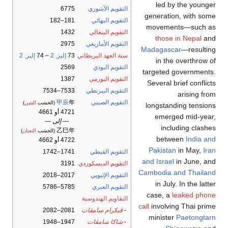
led by the younger
التقويم الآشوري
6775
generation, with some
التقويم البهائي
181–182
movements—such as
التقويم البنغالي
1432
those in Nepal
and
التقويم الأمازيغي
2975
Madagascar
—resulting
سنة العهد البريطاني
73
إليز. 2
– 74
إليز. 2
in the overthrow of
التقويم البوذي
2569
targeted governments.
التقويم البورمي
1387
Several brief conflicts
التقويم البيزنطي
7533–7534
arising from
التقويم الصيني
年
甲辰
(الخشب
التنين
)
longstanding tensions
4721 أو 4661
emerged mid-year,
— إلى —
including clashes
乙巳年
(الخشب
الثعبان
)
between
India and
4722 أو 4662
Pakistan
in May,
Iran
التقويم القبطي
1741–1742
and Israel
in June, and
التقويم الديسكوردي
3191
Cambodia and Thailand
التقويم الإثيوپي
2017–2018
in July. In the latter
التقويم العبري
5785–5786
case, a
leaked phone
التقاويم الهندوسية
call
involving Thai prime
-
ڤيكرام سامڤات
2081–2082
minister
Paetongtarn
-
شاكا سامڤات
1947–1948