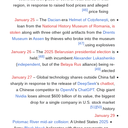
region, in response to raised food prices and alleged
[46]
price fixing.
January 25
– The
Dacian
-era
Helmet of Coțofenești
, on
loan from the
National History Museum of Romania
,
is
stolen
along with three other gold artifacts from the
Drents
Museum
in
Assen
by thieves who broke into the museum
[47]
using explosives.
January 26
– The
2025 Belarusian presidential election
is
[48]
held,
with incumbent
Alexander Lukashenko
(
independent
, but of the
Belaya Rus
alliance) being re-
[49]
elected.
January 27
– Global technology shares outside China fall
sharply in response to the release of
DeepSeek
's
chatbot
,
a Chinese competitor to
OpenAI
's
ChatGPT
. Chip giant
Nvidia
loses almost $600 billion of its value, the biggest
drop for a single company in U.S. stock market
[51]
[50]
history.
January 29
: A United States
2025 Potomac River mid-air collision
Army
Black Hawk
helicopter with three occupants on