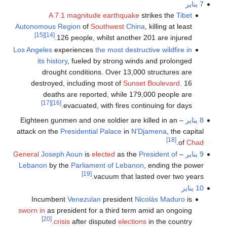
7 يناير
A 7.1 magnitude earthquake
strikes the
Tibet
Autonomous Region
of
Southwest
China
, killing at least
[15]
[14]
126 people, whilst another 201 are injured.
Los Angeles
experiences
the most destructive wildfire in
its history
, fueled by strong winds and prolonged
drought conditions. Over 13,000 structures are
destroyed, including most of
Sunset Boulevard
. 16
deaths are reported, while 179,000 people are
[17]
[16]
evacuated, with fires continuing for days.
8 يناير
– Eighteen gunmen and one soldier are killed in an
attack on the
Presidential Palace
in
N'Djamena
, the capital
[18]
.
of
Chad
9 يناير
–
President of
as the
elected
is
Joseph Aoun
General
Lebanon
by the
Parliament of Lebanon
, ending the power
[19]
vacuum that lasted over two years.
10 يناير
Incumbent
Venezulan
president
Nicolás Maduro
is
sworn in
as president for a third term amid an ongoing
[20]
crisis
after disputed
elections
in the country.