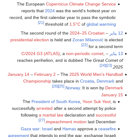
The European
Copernicus Climate Change Service
reports that
2024
was the world's hottest year on
record, and the first calendar year to pass the symbolic
[21]
.
threshold of
1.5°C
of
global warming
12 يناير
– The second round of the
2024–25 Croatian
presidential election
is held and
Zoran Milanović
is elected
[22]
for a second term.
13 يناير
–
,
non-periodic comet
, a
C/2024 G3 (ATLAS)
reaches perihelion, and is dubbed
The Great Comet of
[24]
[23]
.
2025
January 14
–
February 2
– The
2025 World Men's Handball
Championship
takes place in
Croatia
,
Denmark
and
[26]
[25]
.
Norway
. It is won by
Denmark
January 15
The
President of South Korea
,
Yoon Suk Yeol
, is
successfully
arrested
after a second attempt by police
following
a martial law
declaration and
successful
[27]
impeachment motion
last December.
Gaza war
:
Israel
and
Hamas
approve a
ceasefire
agreement
that intends to end the war, exchange Israeli