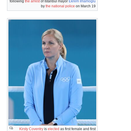
following
the arrest
of Istanbul mayor
Ekrem İmamoğlu
by
the national police
on March 19
Kirsty Coventry
is
elected
as first female and first