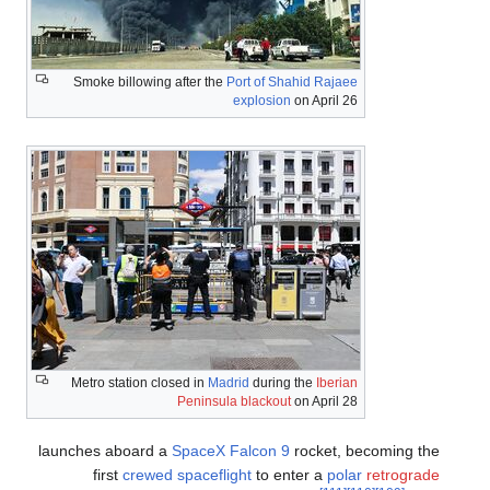
Smoke billowing after the
Port of Shahid Rajaee
explosion
on April 26
Metro station closed in
Madrid
during the
Iberian
Peninsula blackout
on April 28
launches aboard a
SpaceX
Falcon 9
rocket, becoming the
first
crewed spaceflight
to enter a
polar
retrograde