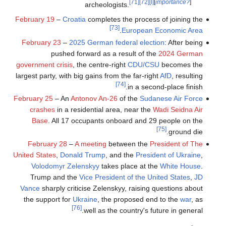
]
importance?
[
[أ]
[72]
[71]
archeologists.
February 19
–
Croatia
completes the process of joining the
[73]
.
European Economic Area
February 23
–
2025 German federal election
: After being
pushed forward as a result of the
2024 German
government crisis
, the centre-right
CDU/CSU
becomes the
largest party, with big gains from the far-right
AfD
, resulting
[74]
in a second-place finish.
February 25
– An
Antonov An-26
of the
Sudanese Air Force
crashes
in a residential area, near the
Wadi Seidna Air
Base
. All 17 occupants onboard and 29 people on the
[75]
ground die.
February 28
–
A meeting
between the
President of The
United States
,
Donald Trump
, and the
President of Ukraine
,
Volodomyr Zelenskyy
takes place at the
White House
.
Trump and the
Vice President of the United States
,
JD
Vance
sharply criticise Zelenskyy, raising questions about
the support for
Ukraine
, the proposed end to the
war
, as
[76]
well as the country's future in general.