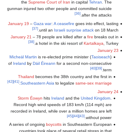
the
Supreme Court of Iran
in capital
Tehran
. The
gunman injured two other people and committed suicide
[36]
after the attacks.
January 19
–
Gaza war
:
A ceasefire
goes into effect, lasting
[37]
until an
Israeli surprise attack
on 18 March.
January 21
– 78 people are killed after a
fire
breaks out in
[38]
a hotel in the ski resort of
Kartalkaya
, Turkey.
January 23
Micheál Martin
is re-elected prime minister (
Taoiseach
)
of
Ireland
by
Dáil Éireann
for a second non-consecutive
[40]
[39]
term.
Thailand
becomes the 38th country and the first in
[42]
[41]
.
Southeastern Asia
to legalize
same-sex marriage
January 24
Storm Éowyn
hits
Ireland
and the
United Kingdom
.
Record high wind speeds of 183 km/h (114 mph) are
recorded in Ireland, while over a million homes are left
[45]
[44]
[43]
without power.
A series of ongoing
boycotts
in Southeastern European
countries took place of several retail stores in that