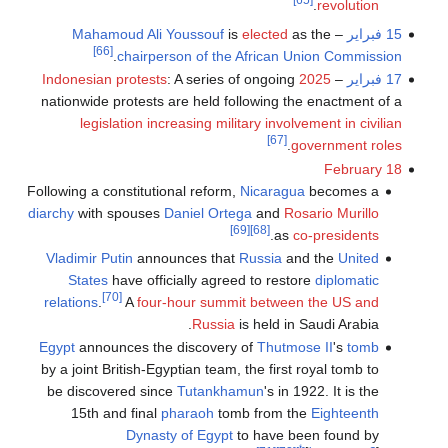
.
revolution
15 فبراير
–
as the
elected
is
Mahamoud Ali Youssouf
[66]
.
chairperson of the African Union Commission
17 فبراير
–
2025 Indonesian protests
: A series of ongoing
nationwide protests are held following the enactment of a
legislation increasing military involvement in civilian
[67]
.
government roles
February 18
Following a constitutional reform,
Nicaragua
becomes a
diarchy
with spouses
Daniel Ortega
and
Rosario Murillo
[69]
[68]
.
as
co-presidents
Vladimir Putin
announces that
Russia
and the
United
States
have officially agreed to restore
diplomatic
[70]
relations
.
A
four-hour summit between the US and
Russia
is held in Saudi Arabia.
Egypt
announces the discovery of
Thutmose II
's
tomb
by a joint British-Egyptian team, the first royal tomb to
be discovered since
Tutankhamun
's in 1922. It is the
15th and final
pharaoh
tomb from the
Eighteenth
Dynasty of Egypt
to have been found by