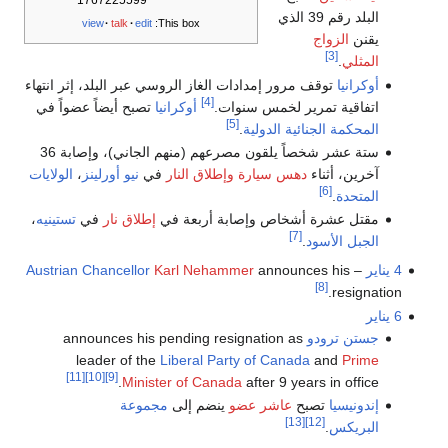
1767225599
البلد رقم 39 الذي
view
talk
edit
This box:
يقنن
الزواج
[3]
المثلي
.
أوكرانيا
توقف مرور إمدادات الغاز الروسي عبر البلد، إثر انتهاء
[4]
اتفاقية تمرير لخمس سنوات.
أوكرانيا
تصبح أيضاً عضواً في
[5]
المحكمة الجنائية الدولية
.
ستة عشر شخصاً يلقون مصرعهم (منهم الجاني)، وإصابة 36
آخرين، أثناء
دهس سيارة وإطلاق النار
في
نيو أورلينز
،
الولايات
[6]
المتحدة
.
مقتل عشرة أشخاص وإصابة أربعة في
إطلاق نار
في
تستينيه
،
[7]
الجبل الأسود
.
4 يناير
–
announces his
Karl Nehammer
Austrian Chancellor
[8]
resignation.
6 يناير
جستن ترودو
announces his pending resignation as
leader of the
Liberal Party of Canada
and
Prime
[11]
[10]
[9]
Minister of Canada
after 9 years in office.
إندونيسيا
تصبح
عاشر عضو
ينضم إلى
مجموعة
[13]
[12]
البريكس
.