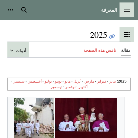
المعرفة
القائمة الرئيسية
بحث
أدوات
2025
تبديل عرض جدول المحتويات
مقالة
ناقش هذه الصفحة
أدوات
2025
يناير
فبراير
مارس
أبريل
مايو
يونيو
يوليو
أغسطس
سبتمبر
أكتوبر
نوفمبر
ديسمبر
0
p
x