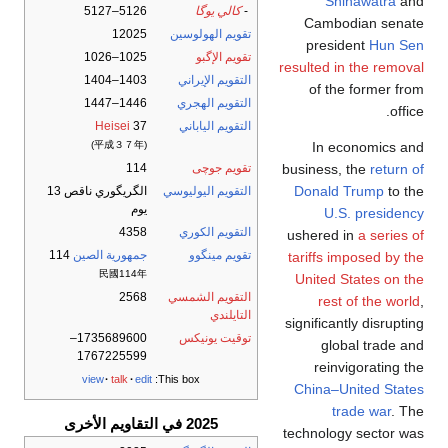
Shinawatra
and
-
كالي يوگا
5126–5127
Cambodian senate
تقويم الهولوسين
12025
president
Hun Sen
تقويم الإگبو
1025–1026
resulted in the removal
التقويم الإيراني
1403–1404
of the former from
التقويم الهجري
1446–1447
office.
التقويم الياباني
37
Heisei
(平成３７年)
In economics and
تقويم جوچى
114
business, the
return of
Donald Trump
to the
التقويم اليوليوسي
الگريگوري ناقص 13
يوم
U.S. presidency
التقويم الكوري
4358
ushered in
a series of
تقويم مينگوو
جمهورية الصين
114
tariffs imposed by the
民國114年
United States on the
التقويم الشمسي
2568
rest of the world
,
التايلندي
significantly disrupting
توقيت يونيكس
1735689600–
global trade and
1767225599
reinvigorating the
view
talk
edit
This box:
China–United States
trade war
. The
2025 في التقاويم الأخرى
technology sector was