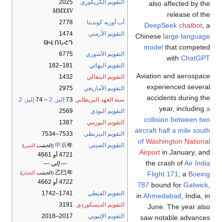
التقويم الگريگوري
2025
also affected by the
MMXXV
release of the
آب أوربه كونديتا
2778
DeepSeek
chatbot
, a
التقويم الأرمني
1474
Chinese
large language
ԹՎ ՌՆՀԴ
model
that competed
التقويم الآشوري
6775
.
with
ChatGPT
التقويم البهائي
181–182
Aviation and aerospace
التقويم البنغالي
1432
experienced several
التقويم الأمازيغي
2975
accidents during the
سنة العهد البريطاني
73
إليز. 2
– 74
إليز. 2
year, including
a
التقويم البوذي
2569
collision between two
التقويم البورمي
1387
aircraft half a mile south
التقويم البيزنطي
7533–7534
of
Washington National
التقويم الصيني
年
甲辰
(الخشب
التنين
)
Airport
in January, and
4721 أو 4661
the crash of
Air India
— إلى —
乙巳年
Flight 171
, a
Boeing
(الخشب
الثعبان
)
4722 أو 4662
787
bound for
Gatwick
,
التقويم القبطي
1741–1742
in
Ahmedabad
, India, in
التقويم الديسكوردي
3191
June. The year also
التقويم الإثيوپي
2017–2018
saw notable advances