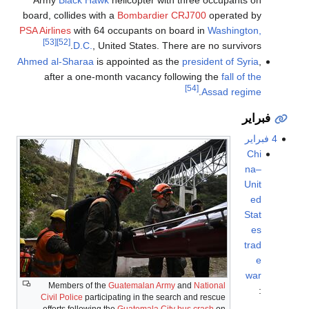
board, collides with a
Bombardier CRJ700
operated by
PSA Airlines
with 64 occupants on board in
Washington,
[53]
[52]
D.C.
, United States. There are no survivors.
Ahmed al-Sharaa
is appointed as the
president of Syria
,
after a one-month vacancy following the
fall of the
[54]
.
Assad regime
فبراير
4 فبراير
Chi
na–
Unit
ed
Stat
es
trad
e
war
Members of the
Guatemalan Army
and
National
:
Civil Police
participating in the search and rescue
efforts following the
Guatemala City bus crash
on