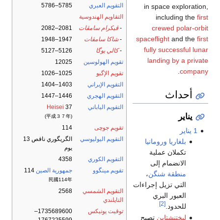
التقويم العبري
5785–5786
in space exploration,
including the
first
التقاويم الهندوسية
crewed polar-orbit
-
ڤيكرام سامڤات
2081–2082
spaceflight
and the
first
-
شاكا سامڤات
1947–1948
fully successful lunar
-
كالي يوگا
5126–5127
landing by a private
تقويم الهولوسين
12025
.
company
تقويم الإگبو
1025–1026
التقويم الإيراني
1403–1404
أحداث
التقويم الهجري
1446–1447
التقويم الياباني
37
Heisei
يناير
(平成３７年)
تقويم جوچى
114
1 يناير
التقويم اليوليوسي
الگريگوري ناقص 13
بلغاريا
ورومانيا
يوم
تكملان عملية
التقويم الكوري
4358
الانضمام إلى
تقويم مينگوو
جمهورية الصين
114
منطقة شنگن
،
民國114年
التي تزيل إجراءات
التقويم الشمسي
2568
العبور البري
التايلندي
[2]
للحدود.
توقيت يونيكس
1735689600–
ليختنشتاين
تصبح