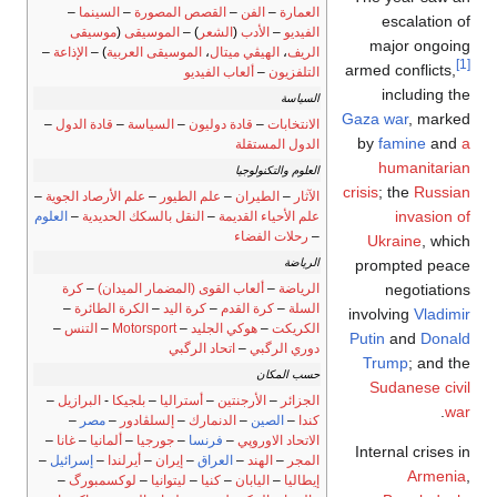
العمارة
–
الفن
–
القصص المصورة
–
السينما
–
escalation of
الفيديو
–
الأدب
(
الشعر
) –
الموسيقى
(
موسيقى
major ongoing
الريف
،
الهيڤي ميتال
،
الموسيقى العربية
) –
الإذاعة
–
[1]
armed conflicts,
التلفزيون
–
ألعاب الفيديو
including the
السياسة
Gaza war
, marked
الانتخابات
–
قادة دوليون
–
السياسة
–
قادة الدول
–
by
famine
and
a
الدول المستقلة
humanitarian
العلوم والتكنولوجيا
crisis
; the
Russian
الآثار
–
الطيران
–
علم الطيور
–
علم الأرصاد الجوية
–
invasion of
علم الأحياء القديمة
–
النقل بالسكك الحديدية
–
العلوم
–
رحلات الفضاء
Ukraine
, which
prompted peace
الرياضة
negotiations
الرياضة
–
ألعاب القوى (المضمار الميدان)
–
كرة
السلة
–
كرة القدم
–
كرة اليد
–
الكرة الطائرة
–
involving
Vladimir
الكريكت
–
هوكي الجليد
–
Motorsport
–
التنس
–
Putin
and
Donald
دوري الرگبي
–
اتحاد الرگبي
Trump
; and the
حسب المكان
Sudanese civil
الجزائر
–
الأرجنتين
–
أستراليا
–
بلجيكا
-
البرازيل
–
.
war
كندا
–
الصين
–
الدنمارك
–
إلسلڤادور
–
مصر
–
الاتحاد الاوروپي
–
فرنسا
–
جورجيا
–
ألمانيا
–
غانا
–
Internal crises in
المجر
–
الهند
–
العراق
–
إيران
–
أيرلندا
–
إسرائيل
–
Armenia
,
إيطاليا
–
اليابان
–
كنيا
–
ليتوانيا
–
لوكسمبورگ
–