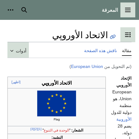
المعرفة
القائمة الرئيسية
بحث
أدوات
الاتحاد الأوروپي
تبديل عرض جدول المحتويات
مقالة
ناقش هذه الصفحة
أدوات
(تم التحويل من
European Union
)
الإتحاد
الاتحاد الأوروپي
[اظهر]
الأوروبي
European
Union، هو
منظمة
دولية للدول
الأوروبية
Flag
يضم 28
[3]
[2]
[1]
الشعار:
"
الوحدة في التنوع
"
دولة،
النشيد: