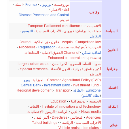
يوروجست
·
يوروپول
·
Frontex
·
البيئة
·
اعادة الاعمار
·
وكالات
·
Disease Prevention and Control
غيرهم
الانتخابات
·
European Parliament constituencies
·
السياسة
جماعات البرلمان الاوروبي
·
الأحزاب السياسية
·
التوسيع
·
التكامل
Competition law
·
Acquis
·
قانون حق الملكية
·
Journal
·
الحريات الأربع
·
Regulation
·
Procedure
·
)
Labour mobility
(
القانون
اتفاقية شنگن
·
Charter of الحقوق الأصلية
·
المعاهدات
Enhanced co-operation
·
)
Opt-outs
(
حدود
·
النقاط القصوى
·
أكبر المدن
·
Largest urban areas
·
جغرافيا
أكبر مناطق عمرانية
·
الدول الأعضاء
·
Special territories
·
المناطق
Common Agricultural Policy (CAP)
·
الميزانية
·
يورو
·
Central Bank
·
Investment Bank
·
Investment Fund
·
اقتصاد
Eurozone
·
الطاقة
·
Transport
·
Regional development
(
نظام گاليليو
)
الجنسية
·
الديمغرافيا
·
·
Education
الثقافة
Institute of Innovation and Technology
·
اللغات
·
News media
·
الدين
·
الرياضة
·
الرموز
·
الإحصائيات
Agencies
·
المجالس
·
Directives
·
أكبر المدن
·
الأحزاب السياسية
·
الرئاسة
·
·
Tallest buildings
قوائم
Vehicle registration plates
·