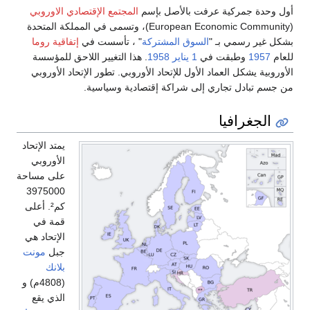
أول وحدة جمركية عرفت بالأصل بإسم
المجتمع الإقتصادي الاوروبي
(European Economic Community)، وتسمى في المملكة المتحدة
بشكل غير رسمي بـ "
السوق المشتركة
" ، تأسست في
إتفاقية روما
للعام
1957
وطبقت في
1 يناير
1958
. هذا التغيير اللاحق للمؤسسة
الأوروبية يشكل العماد الأول للإتحاد الأوروبي. تطور الإتحاد الأوروبي
من جسم تبادل تجاري إلى شراكة إقتصادية وسياسية.
الجغرافيا
يمتد الإتحاد
الأوروبي
على مساحة
3975000
كم². أعلى
قمة في
الإتحاد هي
جبل
مونت
بلانك
(4808م) و
الذي يقع