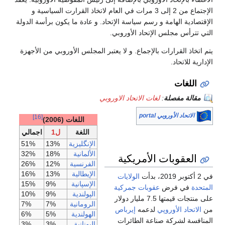
الإجتماع من 2 إلى 3 مرات في العام لاتخاذ القرارت السياسية و
الإقتصادية الهامة و رسم سياسة الإتحاد. و عادة ما يكون برأسة الدولة
التي تترأس مجلس الإتحاد الأوروبي.
يتم اتخاذ القرارات بالإجماع. و لا يعتبر المجلس الأوروبي من الأجهزة
الإدارية للاتحاد.
اللغات
مقالة مفصلة
:
لغات الاتحاد الاوروبي
الاتحاد الأوروبي portal
[16]
اللغات
(2006)
اللغة
ل1
اجمالي
الإنگليزية
13%
51%
الألمانية
18%
32%
العقوبات الأمريكية
الفرنسية
12%
26%
الإيطالية
13%
16%
في 2 أكتوبر 2019، بدأت
الولايات
الإسپانية
9%
15%
المتحدة
في فرض
عقوبات جمركية
الپولندية
9%
10%
على منتجات قيمتها 7.5 مليار دولار
الرومانية
7%
7%
من
الاتحاد الأوروپي
لدعمه
إيرباص
الهولندية
5%
6%
المنافسة لشركة صناعة الطائرات
اليونانية
3%
3%