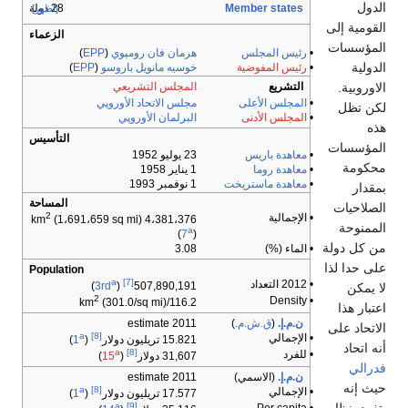
الدول
Member states
28 دولة
[اظهر]
القومية إلى
الزعماء
المؤسسات
•
رئيس المجلس
هرمان فان رومپوي
(
EPP
)
الدولية
•
رئيس المفوضية
خوسيه مانويل باروسو
(
EPP
)
الاوروبية.
التشريع
المجلس التشريعي
•
المجلس الأعلى
مجلس الاتحاد الأوروپي
لكن تظل
•
المجلس الأدنى
البرلمان الأوروپي
هذه
التأسيس
المؤسسات
•
معاهدة باريس
23 يوليو 1952
محكومة
•
معاهدة روما
1 يناير 1958
•
معاهدة ماستريخت
1 نوفمبر 1993
بمقدار
المساحة
الصلاحيات
2
• الإجمالية
(1،691،659 sq mi)
4،381،376 km
الممنوحة
a
(
7
)
من كل دولة
• الماء (%)
3.08
على حدا لذا
Population
a
[7]
• 2012 التعداد
)
3rd
(
507,890,191
لا يمكن
2
• Density
(301.0/sq mi)
116.2/km
اعتبار هذا
ن.م.إ.
(
ق.ش.م.
)
2011 estimate
الاتحاد على
a
[8]
• الإجمالي
15.821 تريليون دولار
(
1
)
أنه اتحاد
a
[8]
• للفرد
31,607 دولار
(
15
)
فدرالي
ن.م.إ.
(الاسمي)
2011 estimate
حيث إنه
a
[8]
• الإجمالي
17.577 تريليون دولار
(
1
)
a
[9]