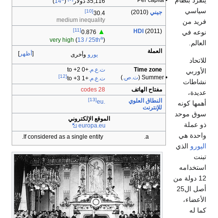
يتفرد بنظام
• Per capita
35,116 دولار
(
14
)
سياسي
[10]
جيني
(2010)
30.4
medium inequality
فريد من
[11]
HDI
(2011)
▲
نوعه في
0.876
a
very high
(
13 / 25th
)
العالم.
العملة
أظهر
يورو
وأخرى
للاتحاد
Time zone
ت.ع.م.
+0 to +2
الأوربي
[12]
• Summer (
ت.ص.
)
ت.ع.م.
+1 to +3
نشاطات
مفتاح الهاتف
28 codes
عديدة،
[13]
النطاق العلوي
.eu
أهمها كونه
للإنترنت
سوق موحد
الموقع الإلكتروني
ذو عملة
europa
.eu
واحدة هي
If considered as a single entity.
اليورو
الذي
تبنت
استخدامه
12 دولة من
أصل ال25
الأعضاء،
كما له