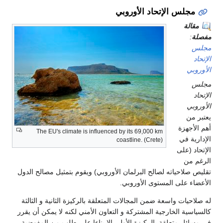
مجلس الإتحاد الأوروبي
مقالة
مفصلة
:
مجلس
الإتحاد
الأوروبي
مجلس
الإتحاد
الأوروبي
يعتبر من
أهم الأجهزة
The EU's climate is influenced by its 69,000 km
الإدارية في
coastline. (Crete)
الإتحاد (على
الرغم من
تقليص صلاحياته لصالح البرلمان الأوروبي) ويقوم بتمثيل مصالح الدول
الأعضاء على المستوى الأوروبي.
له صلاحيات واسعة ضمن المجالات المتعلقة بالركيزة الثانية و الثالثة
كالسياسية الخارجية المشتركة و التعاون الأمني لكنه لا يمكن أن يقرر
في مسائل متعلقة بالركيزة الأولى إلا بناءا على طلب من المفوضية