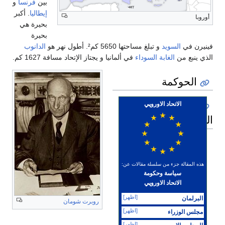
بين
فرنسا
و
إيطاليا
. أكبر
أوروبا
بحيرة هي
بحيرة
فينيرن في
السويد
و تبلغ مساحتها 5650 كم². أطول نهر هو
الدانوب
الذي ينبع من
الغابة السوداء
في ألمانيا و يجتاز الإتحاد مسافة 1627 كم.
الحوكمة
الاتحاد الاوروپي
العضوية
هذه المقالة جزء من سلسلة مقالات عن:
سياسة وحكومة
الاتحاد الاوروپي
[اظهر]
البرلمان
روبرت شومان
[اظهر]
مجلس الوزراء
[اظهر]