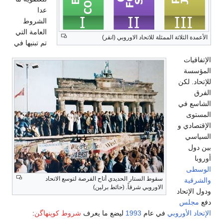
عدا
الشروط
العامة التي
الأعمدة الثلاثة الممثلة للاتحاد الاوروبي (انقر)
تم تبنيها في
الإتفاقيات
المؤسسة
للإتحاد. لكن
الفرق
الشاسع في
المستوى
الإقتصادي و
السياسي
بين دول
أوروبا
الوسطى
سقوط الستار الحديدي أتاح الفرصة لتوسع الاتحاد
والشرقية
الاوروبي شرقاً. (حائط برلين)
ودول الإتحاد
دفع
مجلس
الإتحاد الأوروبي
في عام
1993
ليضع ما يعرف
شروط كوپنهاگن
: