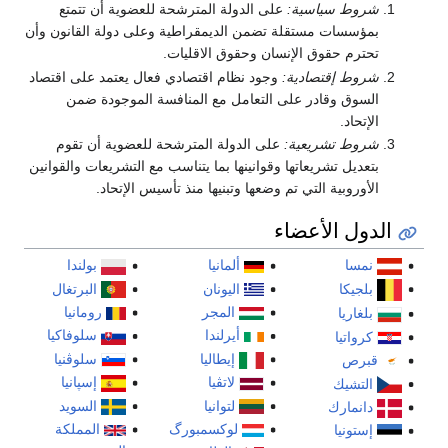
شروط سياسية:
على الدولة المترشحة للعضوية أن تتمتع
بمؤسسات مستقلة تضمن الديمقراطية وعلى دولة القانون وأن
تحترم حقوق الإنسان وحقوق الاقليات.
شروط إقتصادية:
وجود نظام اقتصادي فعال يعتمد على اقتصاد
السوق وقادر على التعامل مع المنافسة الموجودة ضمن
الإتحاد.
شروط تشريعية:
على الدولة المترشحة للعضوية أن تقوم
بتعديل تشريعاتها وقوانينها بما يتناسب مع التشريعات والقوانين
الأوروبية التي تم وضعها وتبنيها منذ تأسيس الإتحاد.
الدول الأعضاء
نمسا
ألمانيا
بولندا
بلجيكا
اليونان
البرتغال
المجر
رومانيا
بلغاريا
أيرلندا
سلوفاكيا
كرواتيا
إيطاليا
سلوڤنيا
قبرص
لاتڤيا
إسپانيا
التشيك
لتوانيا
السويد
دانمارك
لوكسمبورگ
المملكة
إستونيا