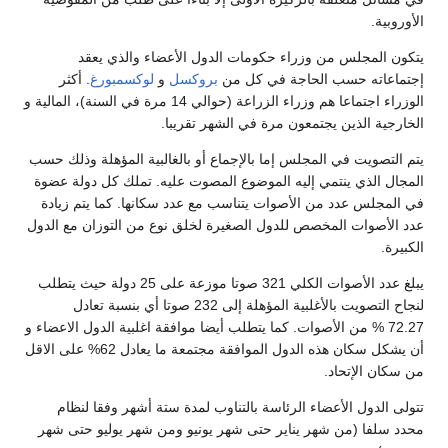
الأوروبية.
يتكون المجلس من وزراء حكومات الدول الأعضاء والذي يعقد
إجتماعاته حسب الحاجة في كل من
بروكسل
و
لوكسمبورغ
. أكثر
الوزراء اجتماعا هم وزراء الزراعة (حوالي 14 مرة في السنة)، المالية و
الخارجية الذين يجتمعون مرة في الشهر تقريبا.
يتم التصويت في المجلس إما بالإجماع أو بالغالبية المؤهلة وذلك حسب
المجال الذي ينتمي إليه الموضوع المصوت عليه. تملك كل دولة عضوة
في المجلس عدد من الأصوات يتناسب مع عدد سكانها. كما يتم زيادة
عدد الأصوات المخصص للدول الصغيرة لخلق نوع من التوزان مع الدول
الكبيرة.
يبلغ عدد الأصوات الكلي 321 صوتا موزعة على 25 دولة حيث يتطلب
لنجاح التصويت بالأغلبية المؤهلة إلى 232 صوتا أي بنسبة تعادل
72.27 % من الأصوات. كما يتطلب أيضا موافقة اغلبية الدول الاعضاء و
أن يشكل سكان هذه الدول الموافقة مجتمعة ما يعادل 62% على الاقل
من سكان الإتحاد.
تتولى الدول الأعضاء الرئاسة بالتناوب لمدة ستة أشهر وفقا لنظام
محدد سلفا (من شهر يناير حتى شهر يونيو ومن شهر يوليو حتى شهر