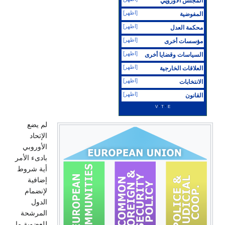
المجلس الاوروپي
[اظهر]
المفوضية
[اظهر]
محكمة العدل
[اظهر]
مؤسسات أخرى
[اظهر]
السياسات وقضايا أخرى
[اظهر]
العلاقات الخارجية
[اظهر]
الانتخابات
[اظهر]
القانون
v
t
e
لم يضع
الإتحاد
الأوروبي
بادىء الأمر
أية شروط
إضافية
لإنضمام
الدول
المرشحة
للعضوية ما