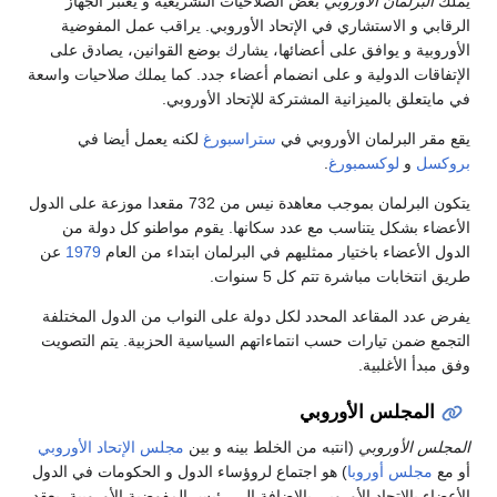
يملك
البرلمان الأوروبي
بعض الصلاحيات التشريعية و يعتبر الجهاز
الرقابي و الاستشاري في الإتحاد الأوروبي. يراقب عمل المفوضية
الأوروبية و يوافق على أعضائها، يشارك بوضع القوانين، يصادق على
الإتفاقات الدولية و على انضمام أعضاء جدد. كما يملك صلاحيات واسعة
في مايتعلق بالميزانية المشتركة للإتحاد الأوروبي.
يقع مقر البرلمان الأوروبي في
ستراسبورغ
لكنه يعمل أيضا في
بروكسل
و
لوكسمبورغ
.
يتكون البرلمان بموجب معاهدة نيس من 732 مقعدا موزعة على الدول
الأعضاء بشكل يتناسب مع عدد سكانها. يقوم مواطنو كل دولة من
الدول الأعضاء باختيار ممثليهم في البرلمان ابتداء من العام
1979
عن
طريق انتخابات مباشرة تتم كل 5 سنوات.
يفرض عدد المقاعد المحدد لكل دولة على النواب من الدول المختلفة
التجمع ضمن تيارات حسب انتماءاتهم السياسية الحزبية. يتم التصويت
وفق مبدأ الأغلبية.
المجلس الأوروبي
المجلس الأوروبي
(انتبه من الخلط بينه و بين
مجلس الإتحاد الأوروبي
أو مع
مجلس أوروبا
) هو اجتماع لروؤساء الدول و الحكومات في الدول
الأعضاء بالإتحاد الأوروبي بالإضافة إلى رئيس المفوضية الأوروبية. يعقد