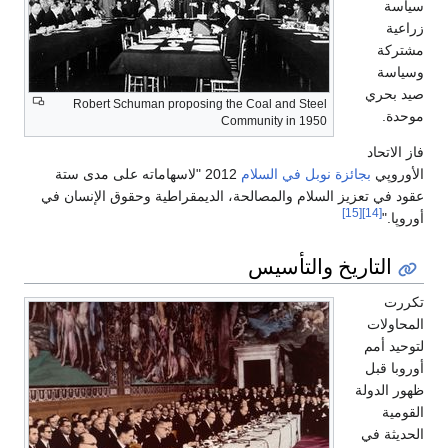
سياسة
زراعية
مشتركة
وسياسة
صيد بحري
Robert Schuman proposing the Coal and Steel
موحدة.
Community in 1950
فاز الاتحاد
الأوروپي
بجائزة نوبل في السلام
2012 "لاسهاماته على مدى ستة
عقود في تعزيز السلام والمصالحة، الديمقراطية وحقوق الإنسان في
[15]
[14]
أوروپا."
التاريخ والتأسيس
تكررت
المحاولات
لتوحيد أمم
أوروبا قبل
ظهور الدولة
القومية
الحديثة في