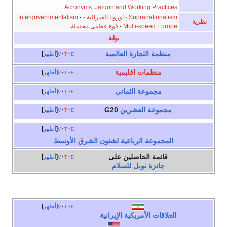
Acronyms, Jargon and Working Practices
Supranationalism
·
اوروبا الفدرالية
·
·
Intergovernmentalism
نظرية
Multi-speed Europe
·
قوة عظمى محتملة
بوابة
منظمة التجارة العالمية
e
t
v
أظهر
منظمات اقليمية
e
t
v
أظهر
مجموعة الثماني
e
t
v
أظهر
مجموعة العشرين
G20
e
t
v
أظهر
e
t
v
أظهر
المجموعة الرباعية لشئون الشرق الأوسط
قائمة الحاصلين على
e
t
v
أظهر
جائزة نوبل
للسلام
e
t
v
أظهر
العلاقات الأمريكية الإيرانية