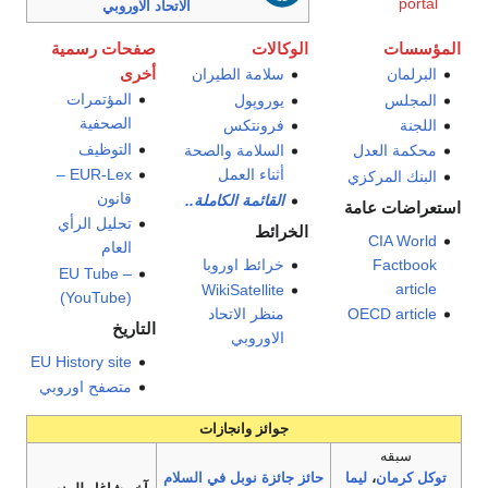
portal
الاتحاد الاوروبي
المؤسسات
الوكالات
صفحات رسمية
البرلمان
سلامة الطيران
أخرى
المؤتمرات
المجلس
يوروپول
الصحفية
اللجنة
فرونتكس
التوظيف
محكمة العدل
السلامة والصحة
EUR-Lex –
أثناء العمل
البنك المركزي
قانون
القائمة الكاملة..
استعراضات عامة
تحليل الرأي
الخرائط
CIA World
العام
Factbook
خرائط اوروبا
EU Tube –
article
WikiSatellite
(YouTube)
OECD article
منظر الاتحاد
التاريخ
الاوروبي
EU History site
متصفح اوروبي
جوائز وانجازات
سبقه
توكل كرمان
،
ليما
حائز جائزة نوبل في السلام