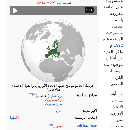
تأسس بناء
[2]
Ode to Joy
(orchestral)
على اتفاقية
1:01
المدة: دقائق و 1 ثواني.
معروفة
باسم
معاهدة
ماسترخت
الموقعة عام
1992
م،
ولكن العديد
من أفكاره
موجودة منذ
خمسينات
القرن
الماضي.
خريطة العالم موضح عليها الإتحاد الأوروپي واالدول الأعضاء
(بالأخضر).
من أهم
[5]
[4]
مراكز سياسية
بروكسل
(العاصمة)
لوكسمبورگ
مبادىء
ستراسبورگ
الاتحاد
أكبر مدينة
لندن
الأوروبي
اللغات الرسمية
24 لغة
[اظهر]
نقل
[6]
صفة المواطن
صلاحيات
أوروپي