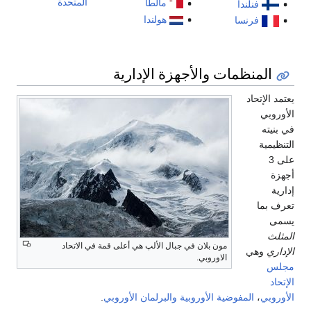
المتحدة
مالطا
فنلندا
هولندا
فرنسا
المنظمات والأجهزة الإدارية
يعتمد الإتحاد
الأوروبي
في بنيته
التنظيمية
على 3
أجهزة
إدارية
تعرف بما
يسمى
المثلث
مون بلان في جبال الألپ هي أعلى قمة في الاتحاد
الإداري
وهي
الاوروبي.
مجلس
الإتحاد
الأوروبي
،
المفوضية الأوروبية
والبرلمان الأوروبي
.