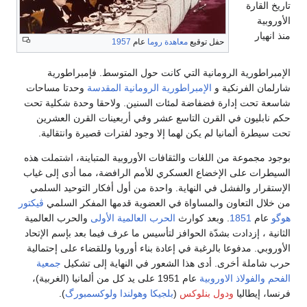
تاريخ القارة
الأوروبية
منذ انهيار
حفل توقيع
معاهدة روما
عام
1957
الإمبراطورية الرومانية التي كانت حول المتوسط. فإمبراطورية
شارلمان الفرنكية و
الإمبراطورية الرومانية المقدسة
وحدتا مساحات
شاسعة تحت إدارة فضفاضة لمئات السنين. ولاحقا وحدة شكلية تحت
حكم نابليون في القرن التاسع عشر وفي أربعينات القرن العشرين
تحت سيطرة ألمانيا لم يكن لهما إلا وجود لفترات قصيرة وانتقالية.
بوجود مجموعة من اللغات والثقافات الأوروبية المتباينة، اشتملت هذه
السيطرات على الإخضاع العسكري للأمم الرافضة، مما أدى إلى غياب
الإستقرار والفشل في النهاية. واحدة من أول أفكار التوحيد السلمي
من خلال التعاون والمساواة في العضوية قدمها المفكر السلمي
ڤيكتور
هوگو
عام
1851
. وبعد كوارث
الحرب العالمية الأولى
والحرب العالمية
الثانية ، إزدادت بشدّة الحوافز لتأسيس ما عرف فيما بعد بإسم الإتحاد
الأوروبي. مدفوعا بالرغبة في إعادة بناء أوروبا وللقضاء على إحتمالية
حرب شاملة أخرى. أدى هذا الشعور في النهاية إلى تشكيل
جمعية
الفحم والفولاذ الاوروبية
عام 1951 على يد كل من ألمانيا (الغربية)،
فرنسا، إيطاليا
ودول بنلوكس
(
بلجيكا
وهولندا
ولوكسمبورگ
).