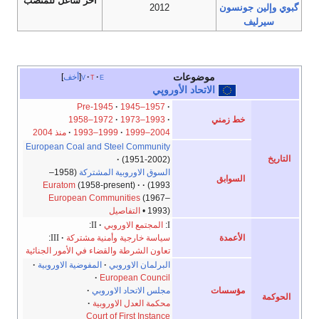
آخر شاغل للمنصب
گبوي
وإلين جونسون
2012
سيرليف
موضوعات
e
t
v
أخف
الاتحاد الأوروپي
Pre-1945
·
1945–1957
·
خط زمني
·
1973–1993
·
1958–1972
1999–2004
·
1993–1999
·
منذ 2004
European Coal and Steel Community
التاريخ
·
(1951-2002)
السوق الاوروبية المشتركة
(1958–
السوابق
Euratom
(1958-present)
·
·
1993)
European Communities
(1967–
1993) •
التفاصيل
I
:
المجتمع الاوروبي
·
II
:
الأعمدة
سياسة خارجية وأمنية مشتركة
·
III
:
تعاون الشرطة والقضاء في الأمور الجنائية
البرلمان الاوروبي
·
المفوضية الاوروبية
·
·
European Council
مؤسسات
مجلس الاتحاد الاوروبي
·
الحوكمة
محكمة العدل الاوروبية
·
Court of First Instance