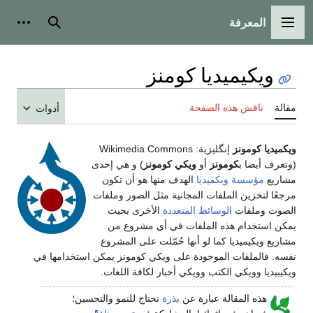
المعرفة
القائمة الرئيسية
بحث
أدوات
ويكيميديا كومنز
مقالة
ناقش هذه الصفحة
أدوات
ويكميديا كومونز
إنگليزية:
Wikimedia Commons
(وتعرف أيضا ب
كومونز
أو
ويكي كومونز
) و هي إحدى
مشاريع
مؤسسة ويكميديا
الهدف منها هو أن تكون
مرجعًا لتخزين الملفات المجانية مثل الصور وملفات
الصوت وملفات
الوسائط المتعددة
الأخرى بحيث
يمكن استخدام هذه الملفات في أي مشروع من
مشاريع ويكيميديا كما لو أنها حُمّلت على المشروع
نفسه. فالملفات الموجودة على ويكي كومونز يمكن استخدامها في
ويكيبيديا وويكي الكتب وويكي أخبار لكافة اللغات.
هذه المقالة عبارة عن
بذرة
تحتاج للنمو والتحسين؛