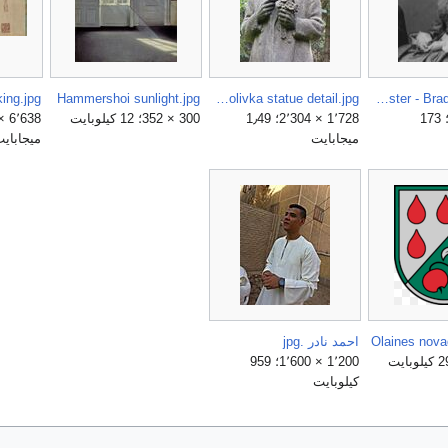
king.jpg
Hammershoi sunlight.jpg
Frantisek Polivka statue detail.jpg
Elizabeth Bacon Custer - Brady-Handy.jpg
980 × 1٬259؛ 173
1٬728 × 2٬304؛ 1٫49
300 × 352؛ 12 كيلوبايت
ميجابايت
ميجاباي
Olaines nov
احمد نادر .jpg
1٬200 × 1٬600؛ 959
كيلوبايت