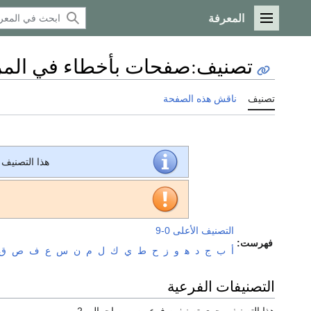
المعرفة
القائمة الرئيسية
تصنيف
:
صفحات بأخطاء في المر
تصنيف
ناقش هذه الصفحة
هذا التصنيف
التصنيف الأعلى
0-9
فهرست:
أ
ب
ج
د
ﻫ
و
ز
ح
ط
ي
ك
ل
م
ن
س
ع
ف
ص
ق
التصنيفات الفرعية