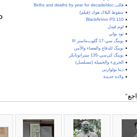
قالب:Births and deaths by year for decade/doc
سقوط البلاك هوك (فيلم)
D
BlackArmor PS 110
لوم فيدل
تود بولي
بوينگ سي-17 گلوب‌ماستر III
بوينگ للدفاع والفضاء والأمن
بوينگ كى‌سي-135 ستراتوتانكر
الجريء والجميلة (مسلسل)
دينا بولوارتى
ولادة جديدة
جع"