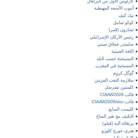
كارلوس الأول من البرتغال
أنبوب الأشعة المهبطية
نيك كيڤ
كوكو شانيل
تشارون (قمر)
رئيس الأركان الإسرائيلي
سلمندر عملاق صيني
اللغة الصينية
المسيحية حسب البلد
المسيحية في المغرب
گوگل كروم
متلازمة التعب المزمن
كلمنتين تشرشل
قالب:CIAAW2009
قالب:CIAAW2009/doc
كليمنت السابع
التكيف مع تغير المناخ
برتقالة آلية (فيلم)
هنري-جورج كلوزو
كارلتون كول