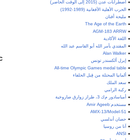
اضطرابات عدن (2015 إلى الوقت الحاضر)
الحرب الأهلية الأفغانية (1989-1992)
مليحة أفنان
The Age of the Earth
AGM-183 ARRW
اللغة الأكادية
المقتدي بأمر الله أبو القاسم عبد الله
Alan Walker
C
إيرل ألكسندر تونس
All-time Olympic Games medal table
ألمانيا المحتلة من قِبل الحلفاء
سعد الملك
ركبة الرامي
أمباسادور م‌ك 3، طراز زوارق صاروخية
مستخدم:Amir Ageeb
AMX-13/Model-51
حصان أندلسي
آنا من روسيا
ANSI