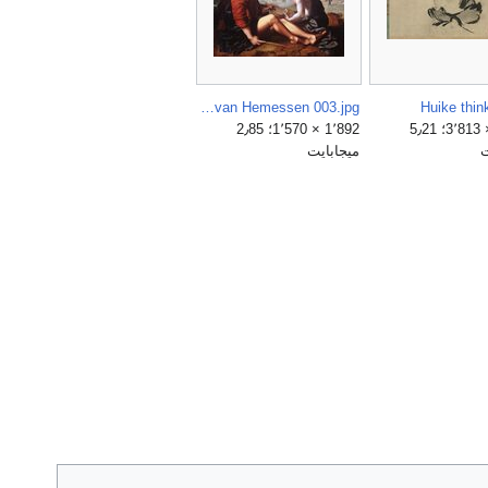
Jan van Hemessen 003.jpg
Huike thin
6٬638 × 3٬813؛ 5٫21
1٬892 × 1٬570؛ 2٫85
ت
ميجابايت