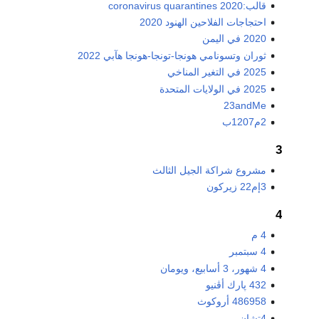
قالب:2020 coronavirus quarantines
احتجاجات الفلاحين الهنود 2020
2020 في اليمن
ثوران وتسونامي هونجا-تونجا-هونجا هآبي 2022
2025 في التغير المناخي
2025 في الولايات المتحدة
23andMe
2م1207ب
3
مشروع شراكة الجيل الثالث
3إم22 زيركون
4
4 م
4 سبتمبر
4 شهور، 3 أسابيع، ويومان
432 پارك أڤنيو
486958 أروكوث
4تشان