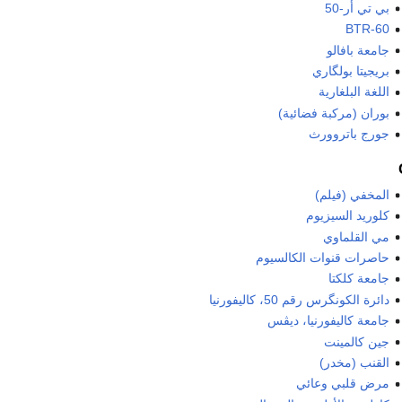
بي تي أر-50
BTR-60
جامعة بافالو
بريجيتا بولگاري
اللغة البلغارية
بوران (مركبة فضائية)
جورج باتروورث
المخفي (فيلم)
كلوريد السيزيوم
مي القلماوي
حاصرات قنوات الكالسيوم
جامعة كلكتا
دائرة الكونگرس رقم 50، كاليفورنيا
جامعة كاليفورنيا، ديڤس
جين كالمينت
القنب (مخدر)
مرض قلبي وعائي