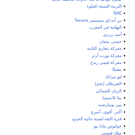
التربية السيئة (فيلم)
BAE
بي أيه إي سيستمز Taranis
البهائية في المغرب
أسد بربري
جيسن بيتمان
معركة بنغازي الثانية
معركة پورت آرثر
معركة ڤيمي ريدج
بنفيكا
ليو بيرانك
الشرطان (نجم)
الزبان الشمالي
بيتا ثلاسيميا
پيير بومارشيه
أكبر، أقوى، أسرع
فترة الثقة لنسبة ثنائية الحدود
جوليوس مادا بيو
ميلاد ڤينوس