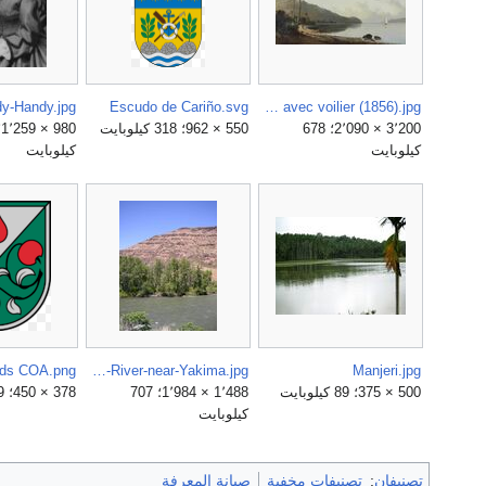
Escudo de Cariño.svg
Camille Pissarro - Crique avec voilier (1856).jpg
3٬200 × 2٬090؛ 678
550 × 962؛ 318 كيلوبايت
كيلوبايت
كيلوبايت
ads COA.png
Naches-River-near-Yakima.jpg
Manjeri.jpg
500 × 375؛ 89 كيلوبايت
1٬488 × 1٬984؛ 707
378 × 450؛ 29 كيلوبايت
كيلوبايت
تصنيفان
:
تصنيفات مخفية
صيانة المعرفة