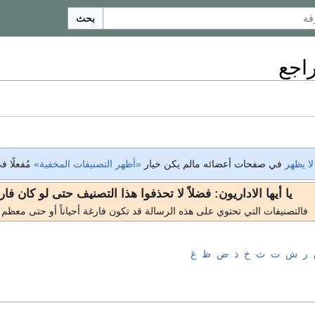
بحث
اجع
لا يظهر
في صفحات أعضائه مالم يكن خيار
«أظهر التصنيفات المخفية»
مُفعلًا 
يا أيها الاداريون: فضلاً لا تحذفوا هذا التصنيف حتى لو كان فارغ
فالتصنيفات التي تحتوي على هذه الرسالة قد تكون فارغة أحياناً أو حتى معظم 
ر
ش
ت
ث
خ
ذ
ض
ظ
غ