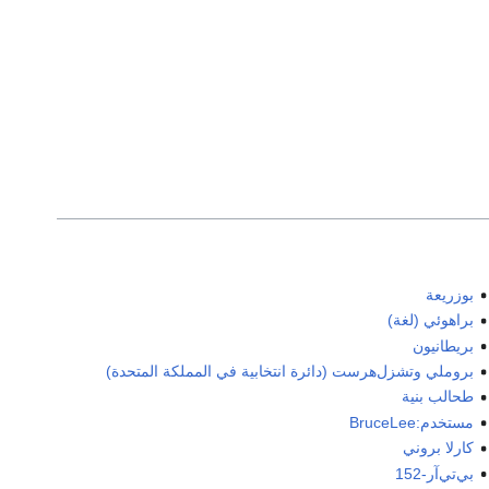
بوزريعة
براهوئي (لغة)
بريطانيون
بروملي وتشزل‌هرست (دائرة انتخابية في المملكة المتحدة)
طحالب بنية
مستخدم:BruceLee
كارلا بروني
بي‌تي‌آر-152