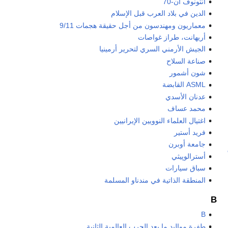
أنتونوڤ أن-70
الدين في بلاد العرب قبل الإسلام
معماريون ومهندسون من أجل حقيقة هجمات 9/11
أريهانت، طراز غواصات
الجيش الأرمني السري لتحرير أرمينيا
صناعة السلاح
شون أشمور
ASML القابضة
عدنان الأسدي
محمد عساف
اغتيال العلماء النوويين الإيرانيين
فريد أستير
جامعة أوبرن
أسترالوپيثي
سباق سيارات
المنطقة الذاتية في مندناو المسلمة
B
B
طفرة مواليد ما بعد الحرب العالمية الثانية