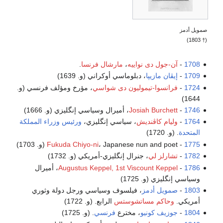
صمويل أدمز
(† 1803)
1708
-
آن-جول دى نواييه
،
مارشال فرنسا
.
1709
-
إيڤان مازيپا
، دبلوماسي أوكراني (و. 1639)
1724
-
فرانسوا-تيموليون دى شواسي
، مؤرخ ومؤلف فرنسي (و.
1644)
1746
-
Josiah Burchett
، أميرال وسياسي إنگليزي (و. 1666)
1764
-
وليام كاڤنديش
، سياسي إنگليزي،
ورئيس وزراء المملكة
المتحدة
. (و. 1720)
1775
-
، Japanese nun and poet (و. 1703)
Fukuda Chiyo-ni
1782
-
تشارلز لي
، جنرال إنگليزي-أمريكي (و. 1732)
1786
-
Augustus Keppel, 1st Viscount Keppel
، أميرال
وسياسي إنگليزي (و. 1725)
1803
-
صمويل أدمز
، فيلسوف وسياسي ورجل دولة وثوري
أمريكي.
وحاكم مساتشوستس
الرابع. (و. 1722)
1804
-
جوزيف كونيو
، مخترع
فرنسي
. (و. 1725)