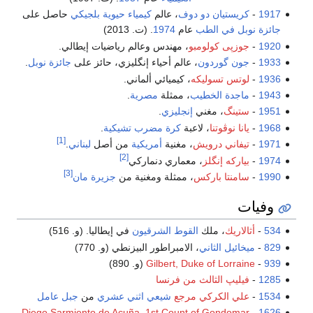
1917
-
كريستيان دو دوف
، عالم
كيمياء حيوية
بلجيكي
حاصل على
جائزة نوبل في الطب
عام
1974
. (ت. 2013)
1920
-
جوزپى كولومبو
، مهندس وعالم رياضيات إيطالي.
1933
-
جون گوردون
، عالم أحياء إنگليزي، حائز على
جائزة نوبل
.
1936
-
لوتس تسوليكه
، كيميائي ألماني.
1943
-
ماجدة الخطيب
، ممثلة
مصرية
.
1951
-
ستينگ
، مغني
إنجليزي
.
1968
-
يانا نوڤوتنا
، لاعبة
كرة مضرب
تشيكية
.
[1]
1971
-
تيفاني درويش
، مغنية
أمريكية
من أصل
لبناني
.
[2]
1974
-
بياركه إنگلز
، معماري دنماركي
[3]
1990
-
سامنتا باركس
، ممثلة ومغنية من
جزيرة مان
وفيات
534
-
أثالاريك
، ملك
القوط الشرقيون
في إيطاليا. (و. 516)
829
-
ميخائيل الثاني
، الامبراطور البيزنطي (و. 770)
939
-
Gilbert, Duke of Lorraine
(و. 890)
1285
-
فيليپ الثالث من فرنسا
1534
-
علي الكركي
مرجع
شيعي
اثني عشري
من
جبل عامل
،
Diego Sarmiento de Acuña, 1st Count of Gondomar
-
1626