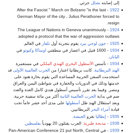
إلى إصابته
بشلل
جزئي.
- After the Fascist " March on Bolzano "is the last
1922
German Mayor of the city , Julius Perathoner forced to
resign.
- The League of Nations in Geneva unanimously
1924
adopted a protocol that the war of aggression outlaws.
1925
-
جون لوجي بيرد
يقوم بتجربة أول
تلفاز
في العالم.
1934
- 1600 ‬قتيل في‮ ‬اعصار في‮ ‬منطقتي‮ ‬
اوساكا
وكيوتو
اليابان
‮.‬
1934
- تأسس
الأسطول البحري الهندي الملكي
في مستعمرة
الهند البريطانية
. كانت بريطانيا اعتبارا من
الحرب العالمية الأولى
قد
استخدمت السفن الحربية المساعدة التي يقوم بحارة هنود على
خدمتها وذلك في الدوريات والخفارة في شواطئ اليمن والعراق
ومصر. وفيما بعد تقرر تأسيس أسطول هندي كامل العدة والعدد
ضم في بداية
الحرب العالمية الثانية
أكثر من مائة سفينة حربية.
وبعد استقلال الهند ظل
أسطولها
على مدى أحد عشر عاماً تحت
قيادة
أمراء البحر
البريطانيين.
1935
-
إيطاليا
تغزو
الحبشة
.
1938
-
مذبحة طبرية
: العرب يقتلون 20 يهودياً
بفلسطين
.
1939
- في Pan-American Conference 21 put North, Central