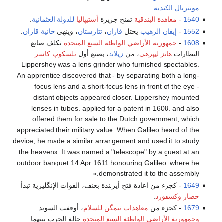
مونتريال
الكندية
.
1540
-
معاهدة البندقية
تمنح جزيرة
أستيپاليا
للدولة العثمانية
.
1552
-
إيڤان الرهيب
يحتل
قازان
،
تتارستان
، وينهي
خانية قازان
.
1608
-
جمهورية الأراضي الواطئة السبع المتحدة
تكلف صانع
النظارات
هانز ليپرهي
، من
زيلاند
، بصنع أول
تلسكوپ كاسر
.
Lippershey was a lens grinder who furnished spectables.
An apprentice discovered that - by separating both a long-
focus lens and a short-focus lens in front of the eye -
distant objects appeared closer. Lippershey mounted
lenses in tubes, applied for a patent in 1608, and also
offered them for sale to the Dutch government, which
appreciated their military value. When Galileo heard of the
device, he made a similar arrangement and used it to study
the heavens. It was named a "telescope" by a guest at an
outdoor banquet 14 Apr 1611 honouring Galileo, where he
demonstrated it to the assembly.«
1649
- كجزء من اعادة فتح أيرلندة بعنف، القوات الإنگليزية تبدأ
حصار وكسفورد
.
1679
- كجزء من
معاهدات نيمگن للسلام
، أوقفت السويد
وجمهورية الأراضي الواطئة السبع المتحدة
حالة الحرب بينهما.