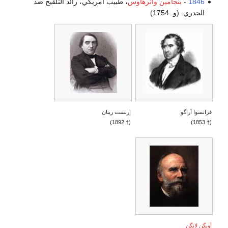
1846
-
بنجامين واترهاوس
، طبيب أمريكي، رائد التلقيح ضد
الجدري. (و. 1754)
فرانسوا أراگو
إرنست رينان
(† 1892)
(† 1853)
أويگن لانگن