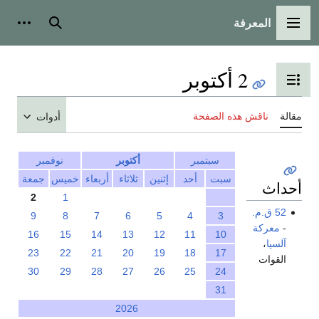
المعرفة
القائمة الرئيسية
بحث
أدوات
2 أكتوبر
تبديل عرض جدول المحتويات
مقالة
ناقش هذه الصفحة
أدوات
سبتمبر
أكتوبر
نوفمبر
سبت
أحد
إثنين
ثلاثاء
أربعاء
خميس
جمعة
أحداث
2
1
52 ق.م.
9
8
7
6
5
4
3
-
معركة
16
15
14
13
12
11
10
آلسيا
،
23
22
21
20
19
18
17
القوات
30
29
28
27
26
25
24
31
2026