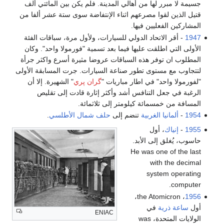
جسيمة لا مبرر لها من أهالي المدينة. فلم يكن بين المائتي ألف
قتيل الذين لقوا مصرعهم اثناء الإنتفاضة سوى ستة عشر ألفا من
المشاركين الفعليين فيها.
1947
- أقر الاتحاد الدولي للسيارات، ولأول مرة، سباقات الفئة
الأولى التي اطلقت عليها فيما بعد تسمية "فورمولا واحد". وكان
المطلوب ان توفر هذه السباقات عروضا مثيرة أسرع واكثر جرأة
لتتجاوب مع مستوى تطور صناعة السيارات. جرت المسابقة الأولى
"لفورمولا واحد" في اطار مباريات "
گران پري
" الشهيرة. إلا أن
الرغبة في جعل التنافس أشد وأكثر إثارة قادت إلى تقليص
المسافة من خمسمائة كيلومتر إلى ثلاثمائة.
1954
- ‬
ألمانيا ‬الغربية
‬تنضم إلى
حلف شمال الأطلسي
.
1955
-
إنياك
، أول
حاسوب، يُغلق إلى الأبد.
He was one of the last
with the decimal
system operating
computer.
، the Atomicron،
1956
أول
ساعة ذرية
في
ENIAC
الولايات المتحدة، was