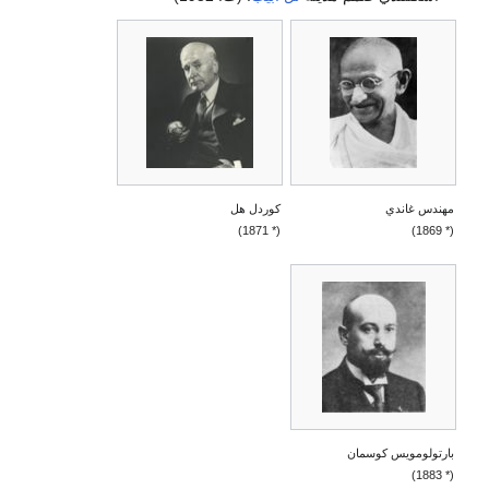
مهندس غاندي
كوردل هل
(* 1871)
(* 1869)
بارتولومويس كوسمان
(* 1883)