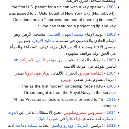
وبملكيته لساحل شرق أفريقيا.
- the first U.S. patent for a tin can with a key opener
1866
was issued to J. Osterhoudt of New York City (No. 58,554).
Described as an "improved method of opening tin cans,"
the can featured a projecting lip and key.«*
1882
- تولية الإمام
محمد المهدي العباسي
مشيخة الأزهر، وهو
الإمام الحادي والعشرون في سلسلة
مشايخ الأزهر
، جمع بين
منصبي الإفتاء ومشيحة الأزهر لأول مرة، عرف بالشجاعة والجرأة
في الحق، وله مواقف مشهودة.
1889
- الولايات المتحدة نظمت أول
مؤتمر للدول الأمريكية
en
لتأمين نفوذها في أمريكا اللاتينية.
1904
-
انتفاضة هريرو
، الجنرال الألماني
لوثار فون تروتا
يصدر
أمره المشئوم بقتل شعب
الهريرو
.
- The as the first modern battleship force HMS
1906
Dreadnought is from the Royal Navy in the service.
- At the Prussian schools is lesson shortened to 45
1911
minutes.
1914
-
سپيروس سپيروميليوس
، يعلن الاستقلال الذاتي عن
الدولة
العثمانية
لمقاطعة
هيمارا
(حالياً في جنوب
ألبانيا
)
1919
- الرئيس
الأمريكي
وودرو ويلسون
يصاب
بسكتة دماغية
أدت