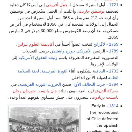
1721
- أول استيراد مسجل لـ
جمل أفريقي
إلى أمريكا كان دعاية
لصحيفة
بوسطن جازيت
، وأعلنت أن الجمل سيُعرَض في بوسطن
وأن ارتفاعه 212 سم وطوله 365 سم. أول استيراد لعدد من
الجمال إلى الولايات المتحدة كان في 1856 للاستخدام في أغراض
عسكرية، بعد أن رصد الكونجرس مبلغ 30,000 دولار في 3 مارس
1855.
1759
-
لاگرانج
يُنتخب عضواً أجنبياً في
أكاديمية العلوم ببرلين
.
1789
- الرئيس
الأمريكي
جورج واشنطن
يرسل التعديلات
الدستورية المقترحة المعروفة باسم
وثيقة الحقوق الأمريكية
إلى
الولايات لإقرارها.
1792
-
اليعاقبة
يشكلون، أثناء
الثورة الفرنسية
،
لجنة السلامة
العامة
لصيانة الأمن الداخلي.
1794
-
حرب التحالف الأول
ضمن
الحروب الثورية الفرنسية
: في
معركة ألدن‌هوڤن
، الفرنسيون بقيادة
جان-باتيست جوردان
وجان
باتيست برنادوت
، ينتصرون على جيش نمساوي يفوقهم عدداً وعدة.
- Early in
1814
her reconquest
of Chile defeated
the Spanish
royalists, the day