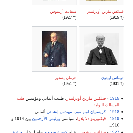
فيلكس مارتن أوبرليندر
سڤانت أرينيوس
(† 1927)
(† 1915)
توماس ليپتون
هرمان پستور
(† 1951)
(† 1931)
1915
-
فيلكس مارتن أوبرليندر
، طبيب ألماني ومؤسس
طب
المسالك البولية
.
1918
-
كريستيان اوتو مور
،
مهندس إنشائي
ألماني
1919
-
ڤيكتورينو دلا پلازا
، سياسي
ورئيس الأرجنتين
بين 1914 و
1916.
1927
-
سڤانت أرينيوس
، عالم
كيمياء
سويدي
حاصل على
جائزة