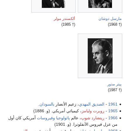
مارسل دوشان
ألكسندر مولر
(† 1985)
(† 1968)
پيتر مدور
(† 1987)
1961
-
الصديق المهدي
، زعيم الأنصار
بالسودان
.
1965
-
روبرت وليامز
، كيميائي أمريكي. (و. 1886)
1966
-
ريتشارد شوپ
، عالم
پاثولوجيا
وفيروسات
أمريكي كان أول
من عزل فيروس الأنفلونزا. (و. 1901)