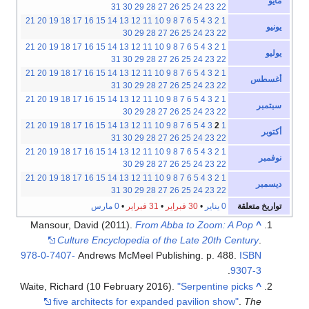
مايو
31
30
29
28
27
26
25
24
23
22
21
20
19
18
17
16
15
14
13
12
11
10
9
8
7
6
5
4
3
2
1
يونيو
30
29
28
27
26
25
24
23
22
21
20
19
18
17
16
15
14
13
12
11
10
9
8
7
6
5
4
3
2
1
يوليو
31
30
29
28
27
26
25
24
23
22
21
20
19
18
17
16
15
14
13
12
11
10
9
8
7
6
5
4
3
2
1
أغسطس
31
30
29
28
27
26
25
24
23
22
21
20
19
18
17
16
15
14
13
12
11
10
9
8
7
6
5
4
3
2
1
سبتمبر
30
29
28
27
26
25
24
23
22
21
20
19
18
17
16
15
14
13
12
11
10
9
8
7
6
5
4
3
2
1
أكتوبر
31
30
29
28
27
26
25
24
23
22
21
20
19
18
17
16
15
14
13
12
11
10
9
8
7
6
5
4
3
2
1
نوفمبر
30
29
28
27
26
25
24
23
22
21
20
19
18
17
16
15
14
13
12
11
10
9
8
7
6
5
4
3
2
1
ديسمبر
31
30
29
28
27
26
25
24
23
22
تواريخ متعلقة
0 يناير
•
30 فبراير
•
31 فبراير
•
0 مارس
Mansour, David (2011).
From Abba to Zoom: A Pop
^
Culture Encyclopedia of the Late 20th Century
.
978-0-7407-
Andrews McMeel Publishing. p. 488.
ISBN
.
9307-3
Waite, Richard (10 February 2016).
"Serpentine picks
^
five architects for expanded pavilion show"
.
The