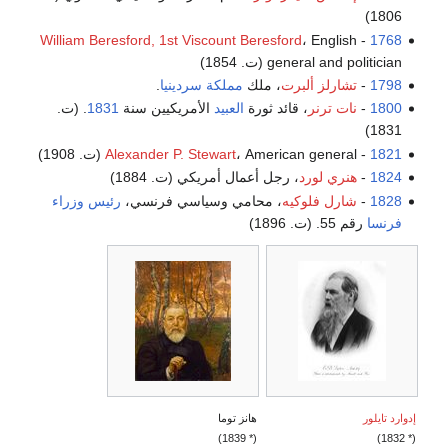
1806)
William Beresford, 1st Viscount Beresford
، English
-
1768
general and politician (ت. 1854)
1798
-
تشارلز ألبرت
، ملك
مملكة سردينيا
.
1800
-
نات ترنر
، قائد ثورة
العبيد
الأمريكيين سنة
1831
. (ت.
1831)
1821
-
، American general (ت. 1908)
Alexander P. Stewart
1824
-
هنري لورد
، رجل أعمال أمريكي (ت. 1884)
1828
-
شارل فلوكيه
، محامي وسياسي فرنسي،
رئيس وزراء
فرنسا
رقم 55. (ت. 1896)
إدوارد تايلور
هانز توما
(* 1839)
(* 1832)