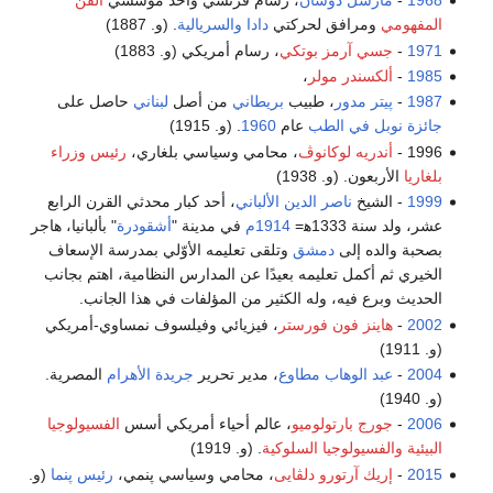
1968
-
مارسل دوشان
، رسام فرنسي وأحد مؤسسي
الفن
المفهومي
ومرافق لحركتي
دادا
والسريالية
. (و. 1887)
1971
-
جسي آرمز بوتكي
، رسام أمريكي (و. 1883)
1985
-
ألكسندر مولر
،
1987
-
پيتر مدور
، طبيب
بريطاني
من أصل
لبناني
حاصل على
جائزة نوبل في الطب
عام
1960
. (و. 1915)
1996 -
أندريه لوكانوڤ
، محامي وسياسي بلغاري،
رئيس وزراء
بلغاريا
الأربعون. (و. 1938)
1999
- الشيخ
ناصر الدين الألباني
، أحد كبار محدثي القرن الرابع
عشر، ولد سنة 1333ه‍=
1914م
في مدينة "
أشقودرة
" بألبانيا، هاجر
بصحبة والده إلى
دمشق
وتلقى تعليمه الأوّلي بمدرسة الإسعاف
الخيري ثم أكمل تعليمه بعيدًا عن المدارس النظامية، اهتم بجانب
الحديث وبرع فيه، وله الكثير من المؤلفات في هذا الجانب.
2002
-
هاينز فون فورستر
، فيزيائي وفيلسوف نمساوي-أمريكي
(و. 1911)
2004
-
عبد الوهاب مطاوع
، مدير تحرير
جريدة الأهرام
المصرية.
(و. 1940)
2006
-
جورج بارتولوميو
، عالم أحياء أمريكي أسس
الفسيولوجيا
البيئية
والفسيولوجيا السلوكية
. (و. 1919)
2015
-
إريك آرتورو دلڤايى
، محامي وسياسي پنمي،
رئيس پنما
(و.