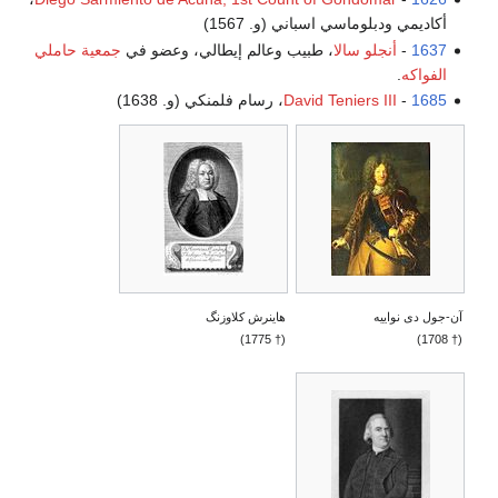
أكاديمي ودبلوماسي اسباني (و. 1567)
1637
-
أنجلو سالا
، طبيب وعالم إيطالي، وعضو في
جمعية حاملي
الفواكه
.
1685
-
David Teniers III
، رسام فلمنكي (و. 1638)
آن-جول دى نواييه
هاينرش كلاوزنگ
(† 1775)
(† 1708)