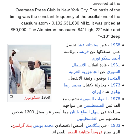
unveiled at the
Overseas Press Club in New York City. The basis of the
timing was the constant frequency of the oscillations of the
caesium atom - 9,192,631,830 MHz. It was priced at
$50,000. The Atomicron measured 84" high, 22" wide and
18" deep.«*
1958
- عبر
استفتاء
،
غينيا
تحصل
على استقلالها عن
فرنسا
، برئاسة
أحمد سيكو توري
‮.‬
1961
- قادة انقلاب
الانفصال
السوري
عن
الجمهورية العربية
المتحدة
يوقعون وثيقة الانفصال.
1973
- محاولة لاغتيال
محمد رضا
بهلوي
شاه
إيران
.
1958:
سيكو توري
1978
-
القوات السورية
تشتبك مع
الفدائيين
الفلسطينيين
في مواجهة
مسلحة في
سهل البقاع
بلبنان
مما أسفر عن مقتل 1300 شخص
معظمهم من
الفلسطينيين
.
1983
- في
بنگلادش
، أسس الاقتصادي
محمد يونس
بنك گرامين
،
الذي يمنح
قروضاً متناهية الصغر
للفقراء.