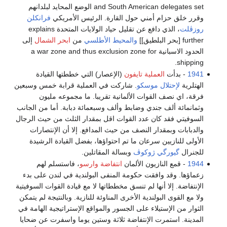
and South American delegates set الوضع المحايد لبلدانهم
وقرر خلق حزام أمني حول القارة. الرئيس الأمريكي
فرانكلن
روزڤلت
، الذي دافع عن تقليل حياد الولايات المتحدة explains
further [بحر البلطيق]]
والمحيط الأطلسي
من
ابحر الشمال
إلى
الحدود الاسبانية a war zone and thus exclusion zone for
shipping.
1941
- بدأت
العملية تايفون
(الإعصار) التي خططتها القيادة
الهتلرية
لإحتلال موسكو
. شاركت في العملية قرابة خمس وسبعين
فرقة، اي نصف القوات الألمانية تقريبا. ما مجموعه مليون
وثمانمائة ألف جندي وضابط وألف وسبعمائة دبابة. أما من الجانب
السوفيتي فقد كان عدد القوات اقل بمقدار الثلث من حيث الرجال
والدبابات وبمقدار النصف من حيث المدافع. إلا أن الإنتصارات
الأولى للنازيين سرعان ما تم احتواؤها، بفضل القيادة الرشيدة
للجنرال
گيورگي ژوكوڤ
وبسالة المقاتلين.
1944
- قمع النازيون الألمان
انتفاضة وارسو
، فاستسلم لهم
زعماؤها. وقد وافقت حكومة المنفى البولندية في لندن على بدء
الإنتفاضة. إلا أنها لم تنسق مخططاتها لا مع قيادة القوات السوفيتية
ولا مع القوى البولندية الأخرى المناوئة للنازية. وبالنتيجة لم يتمكن
الثوار من الإستيلاء على الجسور والمواقع الإستراتيجية الهامة في
المدينة. استمرت الإنتفاضة ثلاثة وستين يوما واسفرت عن ضحايا