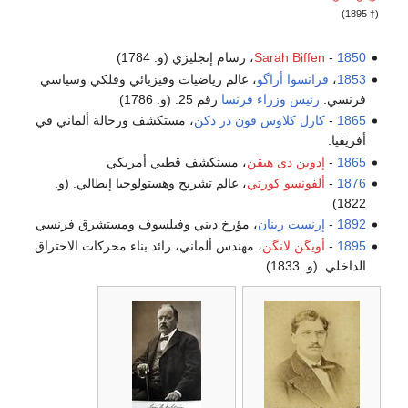
(† 1895)
1850
-
Sarah Biffen
، رسام إنجليزي (و. 1784)
1853
،
فرانسوا أراگو
، عالم رياضيات وفيزيائي وفلكي وسياسي
فرنسي.
رئيس وزراء فرنسا
رقم 25. (و. 1786)
1865
-
كارل كلاوس فون در دكن
، مستكشف ورحالة ألماني في
أفريقيا.
1865
-
إدوين دى هيڤن
، مستكشف قطبي أمريكي
1876
-
ألفونسو كورتي
، عالم تشريح وهستولوجيا إيطالي. (و.
1822)
1892
-
إرنست رينان
، مؤرخ ديني وفيلسوف ومستشرق فرنسي
1895
-
أويگن لانگن
، مهندس ألماني، رائد بناء محركات الاحتراق
الداخلي. (و. 1833)