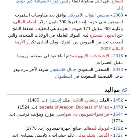
السلاح
، في ثاني محاولة للقاء
رئيس كوريا الشمالية
كيم جونگ
إيل
.
2008
-
مجلس النواب الأمريكي
يوافق بعد مفاوضات استمرت
اسبوعين على حزمة إنقاذ قدرها 700 بليون دولار
للنظام المالي
،
بأغلبية 263 مقابل 171 صوت. الحزمة هي لتخفيف الضغط الناتج
عن
الديون المتعثرة
لدى البنوك العاملة في الولايات المتحدة، والتي
أصبحت تحد من القروض بين البنوك، وذلك لتفادي تكرار
الأزمة
المالية 2007
.
2016
-
الاحتجاجات الإثيوپية
تندلع أثناء عيد في منطقة
أوروميا
.
مقتل العشرات.
2018
- الصحفي السعودي
جمال خاشقجي
شوهد لآخر مرة وهو
يدخل القنصلية السعودية في
اسطنبول
.
مواليد
1452
- الملك
ريتشارد الثالث
، ملك
إنجلترا
. (ت. 1485)
1470
-
Isabella of Aragon, Duchess of Milan
(ت. 1524)
1644
-
فرانسوا-تيموليون دى شواسي
، مؤرخ ومؤلف فرنسي (ت.
1724)
1722
-
ليوپولد ڤيدهالم
، صانع أجهزة نمساوي (ت. 1776)
1727
-
إگناتس شيفرمولر
، عالم حشرات وأكاديمي نمساوي (ت.