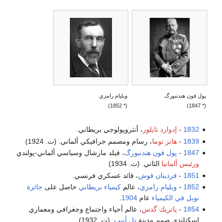
پول فون هندنبورگ
ويليام رامزي
(* 1852)
(* 1847)
1832
-
إدوارد تايلور
، أنثروپولوجي بريطاني.
1839
-
هانز توما
، رسام ومصمم جرافيكي ألماني. (ت. 1924)
1847
-
پول فون هندنبورگ
، فيلد مارشال وسياسي ألماني-پولندي
ورئيس ألمانيا
الثاني. (ت. 1934)
1851
-
فردينان فوش
، قائد عسكري فرنسي.
1852
-
ويليام رامزي
، عالم
كيمياء
بريطاني
حاصل على
جائزة
نوبل في الكيمياء
عام
1904
.
1854
-
پاتريك گدس
، عالم أحياء واجتماع وجغرافي ومعماري
اسكتلندي صمم مدينة
تل أبيب
. (ت. 1932)