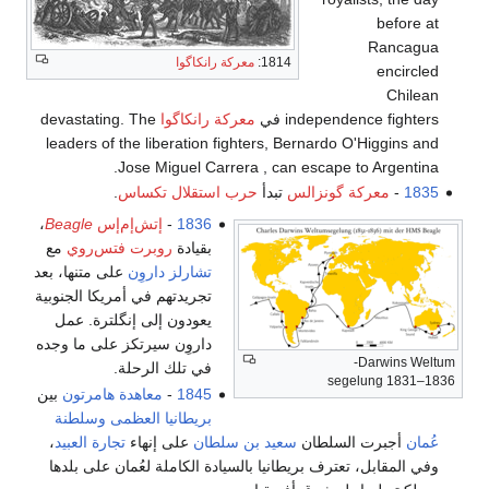
before at
Rancagua
1814:
معركة رانكاگوا
encircled
Chilean
independence fighters في
معركة رانكاگوا
devastating. The
leaders of the liberation fighters, Bernardo O'Higgins and
Jose Miguel Carrera , can escape to Argentina.
1835
-
معركة گونزالس
تبدأ
حرب استقلال تكساس
.
1836
-
إتش‌إم‌إس
Beagle
،
بقيادة
روبرت فتس‌روي
مع
تشارلز داروِن
على متنها، بعد
تجريدتهم في أمريكا الجنوبية
يعودون إلى إنگلترة. عمل
داروِن سيرتكز على ما وجده
Darwins Weltum-
في تلك الرحلة.
segelung 1831–1836
1845
-
معاهدة هامرتون
بين
بريطانيا العظمى
وسلطنة
عُمان
أجبرت السلطان
سعيد بن سلطان
على إنهاء
تجارة العبيد
،
وفي المقابل، تعترف بريطانيا بالسيادة الكاملة لعُمان على بلدها