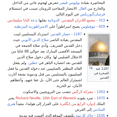
المحاصِرة بقيادة
يوليوس قيصر
تتعرض لهجوم عاتي من الداخل
والخارج من
الغال
. الانتصار المفاجئ للرومان تسبب في استسلام
ڤرسان‌گتوريكس
في اليوم التالي.
313
-
مجمع اللاتران المقدس
:
الدوناتية
يعلنها
بدعة
البابا ميليتيادس
.
829
-
ثيوفيلوس
يصبح امبراطوراً على
الامبراطورية البيزنطية
.
1187
-
حصار القدس
: استرداد المسلمين لبيت
المقدس بقيادة الناصر
صلاح الدين الأيوبي
حيث
دخل القدس الشريف، وأدى صلاة الجمعة في
المسجد الأقصى المبارك بعد حوالي 88 عامًا من
الاحتلال الصليبي لها. وكان دخول صلاح الدين
للقدس بعد انتصاره الباهر في
حطين
. ولم يفعل
القائد المظفر بالصليبيين عند دخوله القدس ما فعل
1187: قبة
الصخرة في
الصليبيون بالمسلمين من قتل ودموية بشعة أثارت
القدس
اشمئزاز العالم حتى الآن، بل عفا عنهم، وأعطاهم
الأمان، ثم الحرية.
1263
-
معركة لارگس
تنشب بين النرويجيين والاسكوت.
1470
- تمرد يقوده
Richard Neville, 16th Earl of Warwick
يجبر
الملك
إدوارد الرابع من إنگلترة
على الفرار إلى هولندا، معيداً
هنري
السادس
إلى العرش.
1535
-
جاك كارتييه
يكتشف الموقع الذي أقيمت فيه مدينة