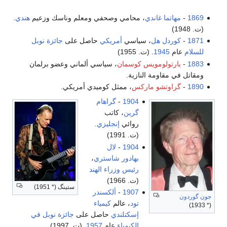
1869
-
مهاتما غاندي
، محامي وصحفي ومعلم وناسك وزعيم
هندي
.
(ت. 1948)
1871
-
كوردل هل
، سياسي
أمريكي
حاصل على
جائزة نوبل
للسلام
عام
1945
. (ت. 1955)
1883
-
بارتولومويس كوسمان
، سياسي ألماني وعضو برلمان
ومقاتل في مقاومة النازية.
1890
-
گراوتشو ماركس
، ممثل كوميدي أمريكي.
1904
-
گراهام
گرين
، كاتب
روائي
إنجليزي
.
(ت. 1991)
1904
-
لال
بهادور شاستري
،
رئيس وزراء الهند
(ت. 1966)
ستينگ (* 1951)
1907
-
ألكسندر
جون گوردون
تود
، عالم
كيمياء
(* 1933)
إسكتلندي
حاصل على
جائزة نوبل في
الكيمياء
عام
1957
. (ت. 1997)