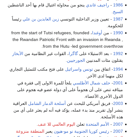
1986
- ‬
راجيف‮ ‬غاندي
‮ ‬ينجو من محاولة اغتيال قام بها أحد الناشطين
السيخ‮
.
1987
- تعيين وزير الداخلية التونسي
زين العابدين بن علي
رئيساً
للحكومة.
1990
- من
أوغندا
، from the start of Tutsi refugees, founded
the Rwandan Patriotic Front with an invasion in Rwanda ,
from the Hutu -led government overthrow.
1992
- بعد الاستيلاء على
گاگرا
، القوات غير النظامية من
الأبخاز
يقتلون مئات المدنيين
الجورجيين
.
1994
- ‬اتفاق بين
تونس
واسرائيل
‬لكل منهما لدى الآخر‮.‬
2001
- ‬
حلف شمال الأطلسي
‬ميثاقه تنص على أن هجوماً على أي‮ ‬دولة عضو فيه هجوم على
الدول الأخرى الأعضاء‮.‬
2003
- ‬فريق أمريكي‮ ‬للبحث عن
أسلحة الدمار الشامل
‬ينشر أول تقرير منذ بدء عمله،‮ ‬يؤكد فيه أنه لم‮ ‬يعثر على أي‮ ‬من
هذه الأسلحة.
2007
-
الأمم المتحدة
تعلن
اليوم العالمي للا عنف
.
2007
-
رئيس كوريا الجنوبية
نو مو-هيون
يعبر
المنطقة منزوعة