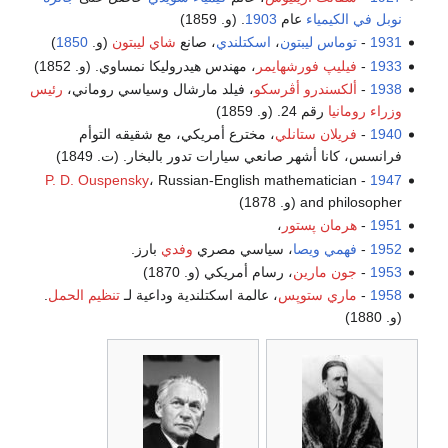
نوبل في الكيمياء
عام
1903
. (و. 1859)
1931
-
توماس ليبتون
،
اسكتلندي
، صانع
شاي ليبتون
(و.
1850
)
1933
-
فيليپ فورشهايمر
، مهندس هيدروليكا نمساوي. (و. 1852)
1938
-
ألكسندرو أڤرسكو
، فيلد مارشال وسياسي روماني،
رئيس
وزراء رومانيا
رقم 24. (و. 1859)
1940
-
فريلان ستانلي
، مخترع أمريكي، مع شقيقه التوأم
فرانسس، كانا أشهر صانعي سيارات تدور بالبخار. (ت. 1849)
P. D. Ouspensky
، Russian-English mathematician
-
1947
and philosopher (و. 1878)
1951
-
هرمان پستور
،
1952
-
فهمي ويصا
، سياسي مصري
وفدي
بارز.
1953
-
جون مارين
، رسام أمريكي (و. 1870)
1958
-
ماري ستوپس
، عالمة اسكتلندية وداعية لـ
تنظيم الحمل
.
(و. 1880)