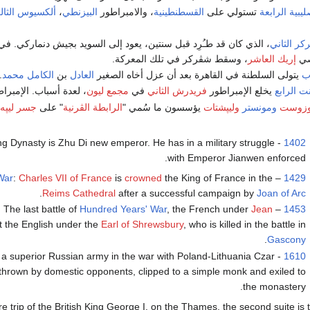
يبية الرابعة
تستولي على
القسطنطينية
، والامبراطور
البيزنطي
،
ألكسيوس الثا
ر الثاني
، الذي كان قد طـُرِد قبل سنتين، يعود إلى السويد بجيش دنماركي. ف
صي
إريك العاشر
، وسقط شڤركر في تلك المعركة.
ب
يتولى السلطنة في القاهرة بعد أن عزل أخاه الصغير
العادل
بن
الكامل محمد
.
ت الرابع
يخلع الإمبراطور
فريدرش الثاني
في
مجمع ليون
، لعدة أسباب. الإمبرا
زوست
ومونستر
وليپشتات
يؤسسون ما سُمي "
الرابطة الڤرنية
" على
جسر ليپه
ing Dynasty is Zhu Di new emperor. He has in a military struggle
1402
with Emperor Jianwen enforced.
War
:
Charles VII of France
is
crowned
the King of France in the
–
1429
.
Reims Cathedral
after a successful campaign by
Joan of Arc
: The last battle of
Hundred Years' War
, the French under
Jean
–
1453
 the English under the
Earl of Shrewsbury
, who is killed in the battle in
.
Gascony
 of a superior Russian army in the war with Poland-Lithuania Czar
1610
erthrown by domestic opponents, clipped to a simple monk and exiled to
the monastery.
ure trip of the British King George I. on the Thames, the second suite is