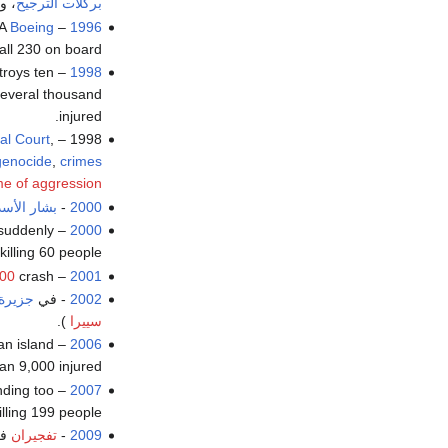
بركلات الترجيح
، و
WA
Boeing
–
1996
all 230 on board.
troys ten
– The 7.0 M
1998
 several thousand
injured.
al Court
,
1998 – A diplomatic conference adopts the
genocide
,
crimes
me of aggression
2000
-
بشار الأسد
suddenly
– During approach to
2000
 killing 60 people.
000
crash.
–
2001
2002
- في
جزيرة 
سييرا
).
an island
– The 7.7 M
2006
an 9,000 injured.
nding too
–
2007
lling 199 people.
2009
-
تفجيران
في