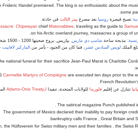
Frideric Handel premiered. The king is so enthusiastic about the music
some part
نية
تصبح قيصرة
روسيا
بعد مصرع
پيتر الثالث
في حادثة.
assacre
:
Chipewyan
chief
Matonabbee
, traveling as the guide to
Samue
.
on his Arctic overland journey, massacres a group of 
رنسية
: مذبحة ساحة
شامپ دي مارس
, بپاريس, ي
لع الملك
لويس السادس عشر
، فما كان من الجنود - بأمر من
الماركيز لافاييت
- 
 the national funeral for their sacrifice Jean-Paul Marat is Charlotte Cor
s
Carmelite
Martyrs of Compiègne
are executed ten days prior to the e
.
French Revolution'
نيا
تتنازل عن إقليم
فلوريدا
للولايات المتحدة، تنفيذا
لـAdams-Onis Treaty
الم
- The government of Mexico declared their inability to pay foreign cred
bankruptcy calls France , Great Britain and S
ern, the Hülfsverein for Swiss military men and their families , the Swiss