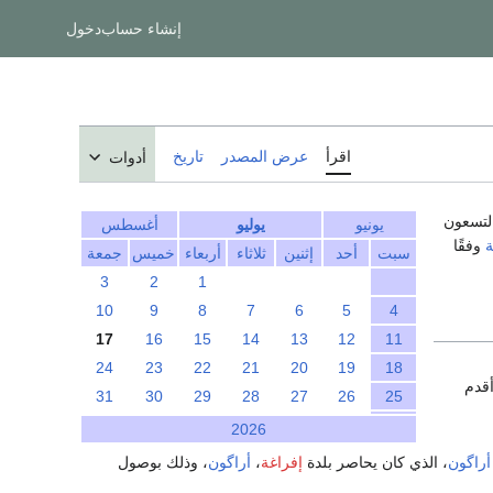
إنشاء حساب
دخول
اقرأ
عرض المصدر
تاريخ
أدوات
التسعون
يونيو
يوليو
أغسطس
ة
وفقًا
سبت
أحد
إثنين
ثلاثاء
أربعاء
خميس
جمعة
3
2
1
10
9
8
7
6
5
4
17
16
15
14
13
12
11
24
23
22
21
20
19
18
أقدم
31
30
29
28
27
26
25
2026
أراگون
، الذي كان يحاصر بلدة
إفراغة
،
أراگون
، وذلك بوصول