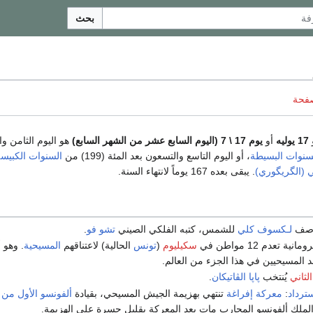
بحث
صفحة
17 يوليه
أو
يوم 17 \ 7 (اليوم السابع عشر من الشهر السابع)
هو اليوم الثامن و
سنوات البسيطة
، أو اليوم التاسع والتسعون بعد المئة (199) من
السنوات الكبيس
بي (الگريگوري)
. يبقى بعده 167 يوماً لانتهاء السنة.
وصف
لـكسوف كلي
للشمس، كتبه الفلكي الصيني
تشو فو
.
ة تعدم 12 مواطن في
سكيليوم
(
تونس
الحالية) لاعتناقهم
المسيحية
. وهو 
لمسيحيين في هذا الجزء من العالم.
ثاني
يُنتخب
پاپا الڤاتيكان
.
ترداد
:
معركة إفراغة
تنتهي بهزيمة الجيش المسيحي، بقيادة
ألفونسو الأول من 
الملك ألفونسو المحارب مات بعد المعركة بقليل حسرة على الهزيمة.