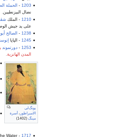
1203
-
الحملة الصل
نضال البيزنطيين.
1210
- الملك
شڤرك
على يد جيش الو
1238
-
الصالح أيو
1245
- الپاپا
إنوسن
1253
-
دورتموند
و
المدن الهانزية
.
يونگ‌لى
الامبراطور
،
أسرة
مينگ
(1402)
 the Water
1717