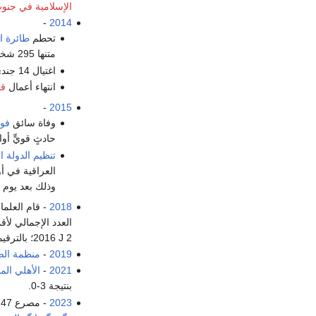
الإسلامية في جنو
-
2014
تحطم
طائرة ال
متنها 295 شخصًا.
اغتيال 14 جندي تونسي في إطار
انتهاء أعمال
قم
-
2015
وفاة سائق
فور
حادثٍ قويٍّ أ
تنظيم الدولة ا
العراقية في أ
وذلك بعد يوم
2018
- قام العلماء
العدد الإجمالي لأقماره إلى 79، وهذا يشمل 
2016 J 2؛ بالترقيم الروماني جوپيتر LXII)، المتوقع اصطدامه في نهاية المطاف مع قمر مجاور.
2019
-
منظمة الص
2021
-
الأهلي ال
بنتيجة 3-0.
2023
- مصرع 47 شخصًا وإصابة 34 إثر