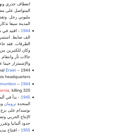
انعطاف جذري ونهائ
المتواصل على مش
مليوني رجل. وتقدي
المدينة سيفا تذكا
1944
- اقتيد في 
الف ضابط. استمر
الطرقات. فقد جاء 
وكان للكثيرين من 
حالات ثأر وانتقام
والإشمئزاز خيما 
hal
Erwin
1944 –
his headquarters..
munition
–
1944
ornia
, killing 320.
1945
- بدأ في ألما
المتحدة
ترومان
وبر
بوتسدام على نزع س
الإنتاج الحربي وت
حدود ألمانيا وتقر
1955
- افتتاح مدي