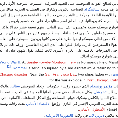
ي لصالح القوات السوفيتية على الجبهة الشرقية. استمرت المرحلة الأولى اربع
ارف مدينة
ستالينگراد
الصناعية الكبرى. وشارك في العمليات الحربية هناك من 
را للأهمية البالغة لمعركة ستالينجراد في دحر المانيا الفاشية قدم تشرشل إلى 
ريا باسم ملكة بريطانيا، فيما اطلق اسم ستالينغراد على أحد جسور باريس.
شوارع موسكو سبعة وخمسون الف اسير الماني، بينهم تسعة عشر جنرالا واكثر
ت مسيرة طوابير الأسرى عدة ساعات وسط جمهور غفير من الناس على جانبي
آلاف من اهالي موسكو ليلقوا نظرة على من كانوا يريدون السيطرة على العالم 
هؤلاء المتفرجين اقارب واهل قتلوا على أيدي الغزاة الفاشيين. ورغم ذلك لم تل
. حتى الصرخات الغاضبة على الغزاة الأسرى كانت قليلة. يقول شهود عيان ان ا
على شوارع موسكو آنذاك.
World War II
: At
Sainte-Foy-de-Montgommery
in Normandy Field Mars
[2]
Rommel
is seriously injured by allied aircraft while returning to 
Chicago disaster
: Near the
San Francisco Bay
, two ships laden with
am
for the war explode in
Port Chicago, Calif
نيا
مؤتمر پوتسدام
الذي حضره رؤساء حكومات الإتحاد السوڤيتي
ستالين
والولا
يطانيا
تشرشل
. وكان هدفه البت في مصير المانيا المغلوبة في الحرب. نصت ات
لاح المانيا بالكامل وتفكيك قواتها المسلحة وإزالة كل الصناعات الألمانية الت
صفية الحزب القومي الإشتراكي النازي. ووُضعَ
الاقتصاد الألماني
تحت رقابة وسيطرة
ر اقتسام
الأسطول الألماني
.
نة ملاهي
ديزني لاند
في ولاية
كاليفورنيا
الأمريكية
.