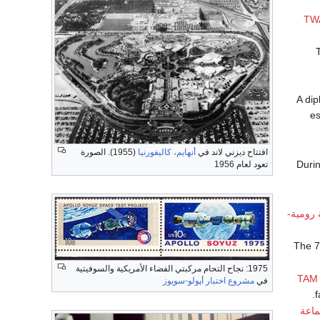
TWA
es
افتتاح ديزني لاند في
أنهايم، كاليفورنيا
(1955). الصورة
تعود لعام 1956
 رومية-
1975: نجاح التحام مركبتي الفضاء الأمريكية والسوفيتية
TAM A
في
مشروع اختبار أپولو-سويوز
f
ماعة