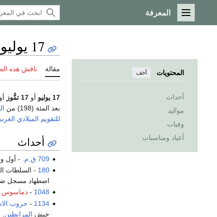
المعرفة
القائمة الرئيسية
17 يوليو
مقالة
ناقش هذه ال
المحتويات
أخف
أحداث
17 يوليو
أو
17 تمُّوز
أو
بعد المئة (198) من
ال
مواليد
للتقويم الميلادي الغر
وفيات
أعياد ومناسبات
أحداث
709 ق.م.
- أول 
180
- السلطات الروماني
اضطهاد مسجل ضد ا
1048
-
دماسوس ال
1134
-
حروب الاس
جيش
المرابطين
. 