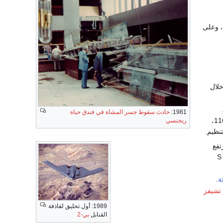
 وعلى
ا خلال
1981:
حادث سقوط جسر المشاة في فندق حياة
، مما أدَّى لمقتل ما يزيد عن 120 شخص وإصابة ما يزيد عن 116،
ريجنسي
نظيم.
تفع
ف أصلاً باسم S /
ئة
.
 تشيفز
1989: أول تحليق لقاذفة
القنابل
بي-2