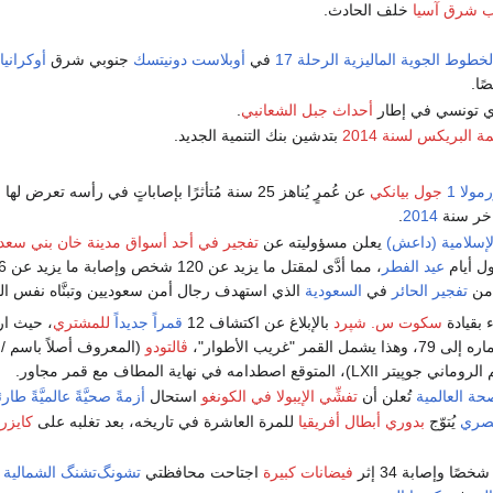
ب شرق آسيا
خلف الحادث.
خطوط الجوية الماليزية الرحلة 17
في
أوبلاست دونيتسك
جنوبي شرق
أوكرانيا
،
أحداث جبل الشعانبي
.
ة البريكس لسنة 2014
بتدشين بنك التنمية الجديد.
مولا 1
جول بيانكي
عن عُمرٍ يُناهز 25 سنة مُتأثرًا بإصاباتٍ في رأسه تعرض له
واخر سنة
2014
.
لإسلامية (داعش)
يعلن مسؤوليته عن
تفجير في أحد أسواق مدينة خان بني سعد
ول أيام
عيد الفطر
 من
تفجير الحائر
في
السعودية
الذي استهدف رجال أمن سعوديين وتبنَّاه نفس الت
 بقيادة
سكوت س. شپرد
بالإبلاغ عن اكتشاف 12
قمراً جديداً
للمشتري
، حيث ار
القمر "غريب الأطوار"،
ڤالتودو
(المعرو
حة العالمية
تُعلن أن
تفشِّي الإيبولا في الكونغو
استحال
أزمةً صحيَّةً عالميَّةً طار
مصري
يُتوّج
بدوري أبطال أفريقيا
للمرة العاشرة في تاريخه، بعد تغلبه على
كايزر
فيضانات كبيرة
اجتاحت محافظتي
تشونگ‌تشنگ الشمالية