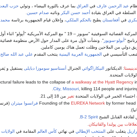
نظام
عبد الرحمن عارف
في
العراق
بما عرف بالثورة البيضاء ، وتولي
حزب البعث
السلطة في العراق بقيادة
أحمد حسن البكر
ونائبه
صدام حسين
.
سكري
في
أفغانستان
يطيح
بالحكم الملكي
، وإعلان قيام الجمهورية برئاسة
محمد 
- تم التحام المركبة الفضائية السوفيتية "سويوز – 19 " مع المركبة الأمريكية "أپولو" 
نامج "
أبولو-سويوز
". ونشأت لأول مرة على المدار حول الأرض منظومة فضائية
ريق دولي من الملاحين وظلت تعمل هناك يومين كاملين.
عب التأسيسي في
الجمهورية العربية اليمنية
ينتخب المقدم
علي عبد الله صالح
ر
دينيستا
: الديكتاتور
النيكاراگوائي
الجنرال
أنستاسيو سوموزا دبايلى
يستقيل و يَفر
الولايات المتحدة.
a walkway at the Hyatt Regency
i
City, Missouri
, killing 114 people and injuri
حتساء الخمر في الولايات المتحدة
تغير
من 18 إلى 21.
by former head 
EUREKA Network
فرانسوا ميتران
(فرنسا
يا).
لقاذفة القنابل الشبح
B-2 Spirit
.
علاقات بين پولندا والڤاتيكان
.
رازيل
يتغلب على
المنتخب الإيطالي
في نهائي
كأس العالم
المقامة في
الولايات 