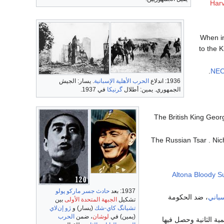
Harv
- When 
to the 
NE
1936: اندلاع
الحرب الأهلية الإسبانية
. يسار: الجيش
الجمهوري. يمين: أطلال
گرنيكا
في 1937.
- The British King Ge
- The Russian Tsar . Nic
Altona Bloody S
1937: بعد
حادث جسر ماركو پولو
سباني
، ضد الحكومة
تشكيل
الجبهة المتحدة الأولى
بين
تشيانگ كاي-شك
(يسار) و
ژو إن‌لاي
(يمين) في
لوشان
، ضمن
الحرب
ية الثانية وحصل فيها