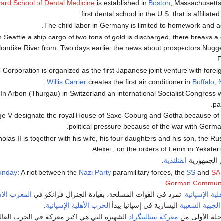
ard School of Dental Medicine
is established in
Boston
, Massachusetts. 
first dental school in the U.S. that is affiliated
in Seattle a ship cargo of two tons of gold is discharged, there breaks a
Klondike River from. Two days earlier the news about prospectors Nugg
F
C
Corporation is organized as the first Japanese joint venture with foreign
.
Willis Carrier
creates the first air conditioner in
Buffalo,
- In Arbon (Thurgau) in Switzerland an international Socialist Congress 
pa
orge V designate the royal House of Saxe-Coburg and Gotha because of
political pressure because of the war with Germa
holas II is together with his wife, his four daughters and his son, the Ru
Alexei , on the orders of Lenin in Yekate
 الجمهورية
الفنلندية
.
unday
: A riot between the
Nazi Party
paramilitary forces, the
SS
and
SA
German Communis
ية الإسپانية
: تمرد في القوات المسلحة، بقيادة الجنرال فرانكو في
المغرب الا
الجبهة الشعبية
اليسارية في إسپانيا يبدأ
الحرب الأهلية الإسپانية
.
حلة الأولى من
معركة ستالينگراد
الشهيرة التي هي اكبر معركة في الحرب العالم