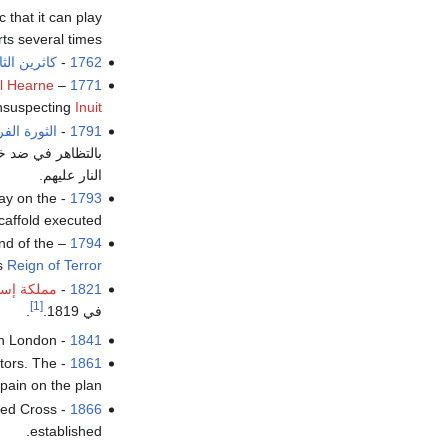
 that it can play
s several times.
1762
-
كاثرين الثا
l Hearne
–
1771
unsuspecting
Inuit
1791
-
الثورة الف
بالتظاهر في ضد خ
النار عليهم.
day on the
1793
caffold executed.
nd of the
– The 16
1794
s
Reign of Terror
1821
-
مملكة إسپا
[1]
في 1819.
.
- The satirical magazine Punch published in London .
1841
itors. The
1861
pain on the plan.
 Red Cross
1866
established.