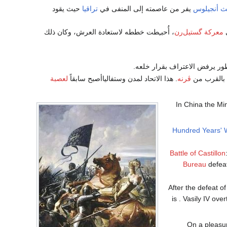
لث أنجيلوس
يفر من عاصمته إلى المنفى في
تراقيا
حيث يقود
ي
معركة گستيل‌رن
، أُحبـِطت خططه لاستعادة العرش، وكان ذلك
طور يرفض الاعتراف بقرار خلعه.
بالقرب من
ڤرنه
. هذا الاتحاد لمدن وستفالياأصبح سابقاً
لعصبة
- In China the M
Hundred Years' 
Battle of Castillon
Bureau
defeat
- After the defeat
is . Vasily IV ov
- On a pleas