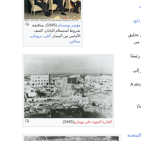
داود
مؤتمر بوتسدام
(1945). مناقشة
شروط استسلام اليابان. الصف
اثناء أول تحليق
الأمامي من اليسار:
أتلي
،
ترومان
،
ستالين
 من
ئيسًا
 إلى
)
الغارة الجوية على نومازو
(1945)
المتحدة