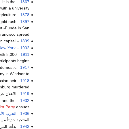
It is the
–
1867
 with a university.
- The child labor in Germany is limited to homework and agriculture.
1878
 gold rush
1897
et -Funde in San
rancisco spread.
 capital.
–
1899
 New York
–
1902
with 8,000
1911
rticipants begins.
 domestic
1917
ny in Windsor to.
ssian heir
1918
rinburg murdered.
1919
- الاعلان عن
, and the
–
1932
t Party
ensues.
1936
-
الحرب الأهل
المنتخبة حديثاً من
1942
- بدأت المر