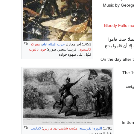
Music by George 
Bloody Falls m
روح ضحيتها 1200 - 1500 شخصا؛ حيث قاموا
1453: آخر معارك
حرب المائة عام
،
معركة
إلا أن قاموا بفتح
كاستيون
: فرنسا تنتصر. صورة:
جون تالبوت
قـُتِل على صهوة جواده
- On the day after
وقعة
- In B
1791:
الثورة الفرنسية
:
مذبحة شامپ دى مارس
:
لافاييت
يقيل الجمهوريين.