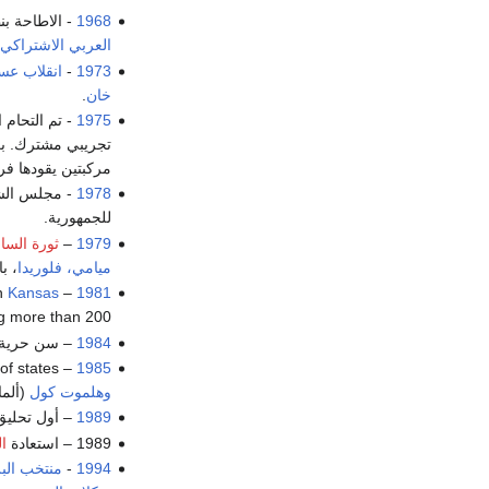
1968
- الاطاحة ب
العربي الاشتراكي
1973
-
انقلاب ع
خان
.
1975
تجريبي مشترك. بر
مركبتين يقودها ف
1978
- مجلس الش
للجمهورية.
1979
–
ثورة السان
ميامي، فلوريدا
، ب
n
Kansas
– A structural failure leads to the collapse of
1981
ng more than 200.
1984
– سن حرية ا
of states
– Founding of the
1985
وهلموت كول
(ألمان
1989
– أول تحليق 
1989 – استعادة
ال
1994
-
منتخب الب