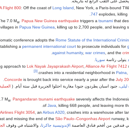
يحصل على اللقب الرابع له بتاريخه.
 Flight 800
: Off the coast of
Long Island
, New York, a Paris-bound T
747
explodes, killing 
Papua New Guinea earthquake
triggers a
tsunami
that des
w
villages in
Papua New Guinea
, killing up to 2,700 people, and leaving
Rome Statute of the International Crimin
tablishing a
permanent international court
to prosecute individuals for
.
against humanity
,
war crimes
, and the
cri
يتولى رئاسة
سوريا
.
Lok Nayak Jayaprakash Airport
,
Alliance Air Flight 7412
[3]
crashes into a residential neighborhood in
Patna
,
Concorde
is brought back into service nearly a year after the
July 2
ليلى
، جنود اسبان يطردون جنودا مغاربة احتلوا الجزيرة قبل ستة أيام. (
العملية
Pangandaran tsunami earthquake
severely affects the Indonesi
w
of
Java
, killing 668 people, and leaving more th
irlines Flight 3054
, an
Airbus A320
, crashes into a warehouse after la
ast and missing the end of the
São Paulo–Congonhas Airport
runway, ki
 فندقين من أفخم فنادق العاصمة
الإندونيسية
جاكرتا
، والاشتباه في وقوف
الج