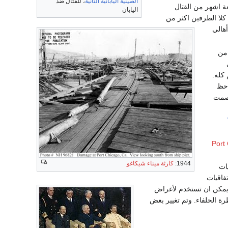
الصينية اليابانية الثانية
، للقتال ضد
ة اشهر من القتال
اليابان
كلا الطرفين اكثر من
أهالي
 من
كله.
احظ
لصمت
Port 
1944:
كارثة ميناء شيكاغو
يات
فاقيات
ي يمكن ان تستخدم لأغراض
 الحلفاء. وتم تغيير بعض