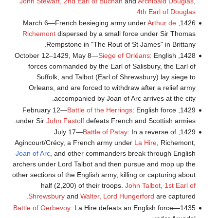
John Stewart, 2nd Earl of Buchan
and
Archibald Douglas,
4th Earl of Douglas
Arthur de
1426, March 6—French besieging army under
Richemont
dispersed by a small force under Sir Thomas
Rempstone in "The Rout of St James" in Brittany.
Siege of Orléans
: English
1428, October 12–1429, May 8—
forces commanded by the Earl of Salisbury, the Earl of
Suffolk, and Talbot (Earl of Shrewsbury) lay siege to
Orleans, and are forced to withdraw after a relief army
accompanied by Joan of Arc arrives at the city.
Battle of the Herrings
: English force
1429, February 12—
under Sir
John Fastolf
defeats French and Scottish armies.
Battle of Patay
: In a reverse of
1429, July 17—
Agincourt/Crécy, a French army under
La Hire
, Richemont,
Joan of Arc
, and other commanders break through English
archers under Lord Talbot and then pursue and mop up the
other sections of the English army, killing or capturing about
half (2,200) of their troops.
John Talbot, 1st Earl of
Shrewsbury
and
Walter, Lord Hungerford
are captured.
Battle of Gerbevoy
: La Hire defeats an English force
1435—