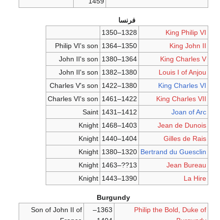
1459
فرنسا
1328–1350
King Philip VI
Philip VI's son
1350–1364
King John II
John II's son
1364–1380
King Charles V
John II's son
1380–1382
Louis I of Anjou
Charles V's son
1380–1422
King Charles VI
Charles VI's son
1422–1461
King Charles VII
Saint
1412–1431
Joan of Arc
Knight
1403–1468
Jean de Dunois
Knight
1404–1440
Gilles de Rais
Knight
1320–1380
Bertrand du Guesclin
Knight
13??–1463
Jean Bureau
Knight
1390–1443
La Hire
Burgundy
Son of John II of
1363–
Philip the Bold, Duke of