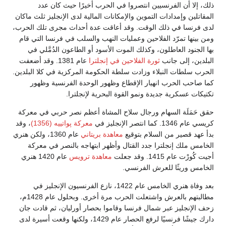
ذلك، إلا أن الفرنسيين انتصروا في الحرب أخيرًا حيث كان عدد
المقاتلين وإمدادات التموين والإمكانات المالية لدى الإنجليز ثلث ماكان
لدى فرنسا في ذلك الوقت. وقد أعاقت عدة أحداث مجرى تلك الحرب،
ومن بينها تمرّد الفلاحين وعمليات النهب والسلب في فرنسا التي قام
بها الجنود العاطلون، وكذلك الموت الأسود أو الطاعون الدُمَّلي في
البلدين، إلى جانب
ثورة الفلاحين في إنجلترا
عام 1381. وقد أضعفت
الحرب سلطات النبلاء وزادت سلطة الحكومة المركزية في كلا البلدين.
كما صاحب الحرب انهيار الإقطاع وظهور الوحدة الفرنسية وظهور
تكتيكات عسكرية جديدة ونمو القوة البحرية لإنجلترا.
حقق حَمَلَة السهام ورجال سلاح المشاة أعظم نصر حربي في معركة
كريسي عام 1346. كما انتصر الإنجليز في
معركة پواتييه (1356)
، وقد
بدأ عهد قصير من السلام بتوقيع
معاهدة بريتاني
عام 1360، ولكن هنري
الخامس ملك إنجلترا جدد القتال وأظهر ابتهاجه بالنصر في معركة
أجيت كُورْت عام 1415. وقد جعلت
معاهدة ترويس
عام 1420 هنري
الخامس وريثًا للعرش الفرنسي.
بعد وفاة هنري الخامس عام 1422، نازع الفرنسيون الإنجليز في
مطالبتهم بالعرش واشتعلت الحرب مرة أخرى. وبحلول عام 1428م،
زحف الإنجليز عبر شمال فرنسا وقاموا بحصار أورليان، ثم قادت جان
دارك جيشًا فرنسيًا لرفع الحصار عام 1429، ولكنها وقعت أسيرة لدى