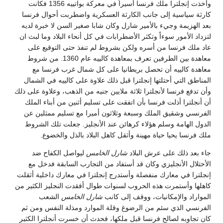
وأخذت إنجلترا ملك فرنسا أسيراً في معركة بواتييه 1356 فكانت
كارثة سياسية إلى جانب الكارثة العسكرية واضطربت أحوال فرنسا
بعد الهزيمة وجيء بالأمير شارل وكان شابا صغير السن لا خبرة لديه
لتزداد الأمور سوءاً وتكثر الأضطرابات في كل أنحاء البلاد وما لبث ان
عاد ملك فرنسا من أسره ولكن بشروط لم تنفذ حتى التوقيع على
معاهدة بين الطرفين تعرف بمعاهدة كالييه عام 1360. من شروط
معاهدة كالييه أن تحصل بريطانيا على كل شمال غرب فرنسا مع
المناطق التي أحتلتها إنجلترا قبل ذلك علاوة على كالييه في الشمال
وأن تدفع فرنسا لأنجلترا ثلاثة ملايين جنيه من الذهب، وعلاوة على ذلك
أن أنجلترا أذلت فرنسا بأن اتفقت على تسليم أثنين من أبناء الملك
الفرنسي وشقيق الملك وسبعة وثلاثون أميرا مع تسليم ممثلين عن
الدول الهامة وسلم هؤلاء كرهائن عند الأنجليز. جعلت تلك الشروط
ملك فرنسا يحيا حياة مهينة وأثقل كاهل البلاد بالذل والخضوع.
جاء بعد ذلك على عرش البلاد
شارل الخامس
ليواصل الكفاح ضد
الأحتلال الأنجليزي وكان قد أستفاد من التجارب السابقة فدخل مع
إنجلترا في معارك منفصلة وأستدرج إنجلترا في معارك داخلية أثقلت
كاهلها وأستمرت هذه الحروب لسنوات طوال أفقدت النجليز الكثير من
المواراد والإمكانيات، ووقف إلى كانب
شارل الخامس
الشعب
الفرنسي الذي سئم من الرضوغ وقلة الموارد ومذلة النفس ومن ثم
كان تجاوبه لصالح فرنسا قبل ملكها، فحدث أن خسرت أنجلترا الكثير