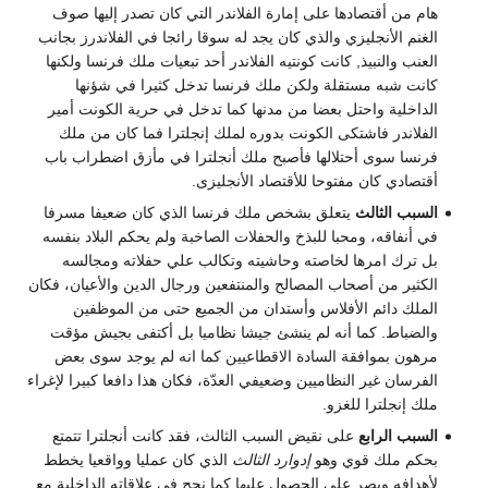
هام من أقتصادها على إمارة الفلاندر التي كان تصدر إليها صوف
الغنم الأنجليزي والذي كان يجد له سوقا رائجا في الفلاندرز بجانب
العنب والنبيذ, كانت كونتيه الفلاندر أحد تبعيات ملك فرنسا ولكنها
كانت شبه مستقلة ولكن ملك فرنسا تدخل كثيرا في شؤنها
الداخلية واحتل بعضا من مدنها كما تدخل في حرية الكونت أمير
الفلاندر فاشتكى الكونت بدوره لملك إنجلترا فما كان من ملك
فرنسا سوى أحتلالها فأصبح ملك أنجلترا في مأزق اضطراب باب
أقتصادي كان مفتوحا للأقتصاد الأنجليزى.
السبب الثالث
يتعلق بشخص ملك فرنسا الذي كان ضعيفا مسرفا
في أنفاقه، ومحبا للبذخ والحفلات الصاخبة ولم يحكم البلاد بنفسه
بل ترك امرها لخاصته وحاشيته وتكالب علي حفلاته ومجالسه
الكثير من أصحاب المصالح والمنتفعين ورجال الدين والأعيان، فكان
الملك دائم الأفلاس وأستدان من الجميع حتى من الموظفين
والضباط. كما أنه لم ينشئ جيشا نظاميا بل أكتفى بجيش مؤقت
مرهون بموافقة السادة الاقطاعيين كما انه لم يوجد سوى بعض
الفرسان غير النظاميين وضعيفي العدّة، فكان هذا دافعا كبيرا لإغراء
ملك إنجلترا للغزو.
السبب الرابع
على نقيض السبب الثالث، فقد كانت أنجلترا تتمتع
بحكم ملك قوي وهو
إدوارد الثالث
الذي كان عمليا وواقعيا يخطط
لأهدافه ويصر على الحصول عليها كما نجح في علاقاته الداخلية مع