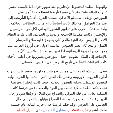
والهبوط البطيئ للحظوظ الإنجليزيةِ بعد ظهورِ جوان.اما بالنسبة لتعبير
"حرب المائة عام" فقد كَان تعبيرا تأريخيا اصطلح لاحقاً مِن قِبل
المؤرخين لوَصْف سلسلةِ الأحداثِ. تَستمد الحربُ أهميتُها التأريخيةُ إلى
عدد مِنْ العواملِ. مع ذلك كانت أساساً نزاع ما بين السلالات الحاكمة،
ولقد ساعدتْ الحربَ على تَطوير الشعور الوطني لكل من الفرنسيين
والإنجليز. وكانت مقدمةَ للأسلحةِ والوسائلِ الجديدةِ، التي غيّرت النظامَ
الأقدمَ للجيوشِ الإقطاعيةِ والذي كان يسيطرَ عليه سلاحِ الفرسان
الثقيلِ. والذي كان يعتبر الجيوش الدائمية الأولى في أوروبا الغربية منذ
زمن الإمبراطورية الرومانية، لذا تغير دور طبقةِ الفلاحين. كُلّ هذا،
بالإضافة إلى المدّة الطويلةِ، جعل المؤرخين يعتبرونها في أغلب الأحيان
كأحد النزاعاتَ الأهمَّ في تأريخِ الحروبِ في القرون الوسطى.
تعدى تأثير هذه الحرب إلي ممالك ودوقيات مجاورة، وتعتبر تلك الحرب
أطول الحروب الأوروبية وتعتبر تلك الفترة التي امتدت بها الحرب نهاية
للعصور الوسطى وبداية للعصور الحديثة. حيث كانت إنجلترا وفرنسا
تحت حكم أنظمة ملكية تقلبت بين القوة والضعف ففى فرنسا كانت
الملكية تعانى من قلة الموارد والصراع بين النبلاء والإقطاعيين ورجال
الدين وعامة الشعب ويتفاوت هذا الصراع ويتباين بالنظر إلي حال
الجالس على العرش، وقد حكم فرنسا خلال حرب المائة عام خمسة
ملوك أهمهم
فيليب السادس
وشارل الخامس
حتى
شارل السابع