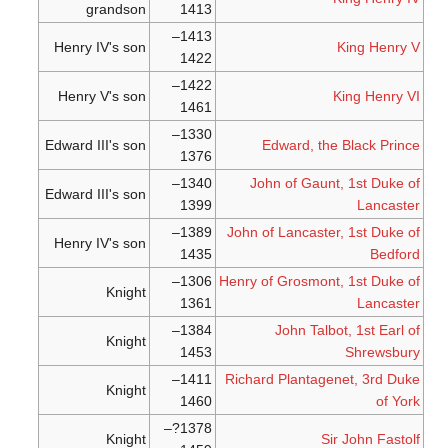
grandson
1413
1413–
Henry IV's son
King Henry V
1422
1422–
Henry V's son
King Henry VI
1461
1330–
Edward III's son
Edward, the Black Prince
1376
1340–
John of Gaunt, 1st Duke of
Edward III's son
1399
Lancaster
1389–
John of Lancaster, 1st Duke of
Henry IV's son
1435
Bedford
1306–
Henry of Grosmont, 1st Duke of
Knight
1361
Lancaster
1384–
John Talbot, 1st Earl of
Knight
1453
Shrewsbury
1411–
Richard Plantagenet, 3rd Duke
Knight
1460
of York
1378?–
Knight
Sir John Fastolf