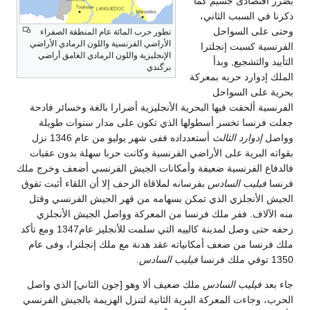
بضرر أقتصادى جسيم كما
ذكرنا في السبب الثاني،
وحتى على السواحل
تطور حرب المائة عام المنطقة الصفراء
الأراضي الفرنسية واللون الرمادي الأراضي
الفرنسية كسبت إنجلترا
الإنجليزية واللون الرمادي الغامق أراضي
التأييد والتشجيع, وبدأ
برگندي
الملك إدوارد حربه بمعركة
بحرية على السواحل
الفرنسية ألحقت فيها البحرية الأنجليزية أضرارا بالغة وخسائر فادحة
جعلت فرنسا تخسر أسطولها الذي تكون على مدار سنوات طويلة
وواصل
إدوارد الثالث
أستعدداده ففى شهر يوليو من عام 1346 نزل
بقواته البرية على الأراضي الفرنسية وكانت حربا سهلة بدون عقبات
فالدفاع الفرنسية ضعيفة وأمكانات الجيش الفرنسي أضعف وخرج ملك
فرنسا
فيليب السادس
بفرسانه لملاقاة الزحف إلا أن اللقاء أثبت تفوق
الجيش الأنجلزي الذي تمكن بسهامه من قهر الجيش الفرنسي وقتل
منه الآلاف. ففر ملك فرنسا من المعركة وواصل الجيش الأنجلزي
زحفه حتى وصل لمدينة كالييه التي سلمت للأنجليز عام1347 ومع تأكد
ملك فرنسا من ضعف أمكانياته عقد هدنة مع ملك إنجلترا، وفى عام
1350 توفي ملك فرنسا
فيليب السادس
.
جاء بعد
فيليب السادس
ملك ضعيف ألا وهو [جون الثاني] الذي واصل
الحرب، وجاءت المعركة البرية الثانية لتنزل الهزيمة بالجيش الفرنسي