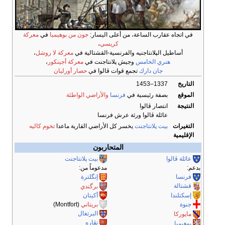
في اتجاه عقارب الساعة، من أعلى اليسار:
جون من بوهيميا
في
معركة
كريسي
،
أساطيل الپلانتاجنيه والفرنسية-القشتالية في
معركة لا روشل
،
هنري الخامس
وجيش پلانتاجنت في
معركة أجينكور
،
جان دارك
تجمع قوات ڤالوا في
حصار أورليان
التاريخ
1337–1453
الموقع
بصفة رئيسية في
فرنسا
والأراضي الواطئة
النتيجة
انتصار ڤالوا
عائلة ڤالوا ورثة عرش فرنسا
التغيرات
بيت پلانتاجنت
يخسر كل الأراضي القارية ماعدا
تخوم كاليه
الإقليمية
المتحاربون
عائلة ڤالوا
بيت پلانتاجنت
بدعم:
مدعوماً من:
فرنسا
إنگلترة
قشتالة
برگندي
إسكتلندا
أكيتان
جنوة
بريتاني
(Montfort)
البرتغال
مايوركا
نڤاره
بوهيميا