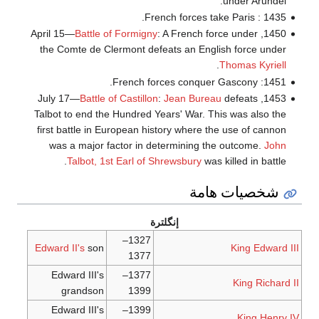
under Arundel.
1435 : French forces take Paris.
Battle of Formigny
: A French force under
1450, April 15—
the Comte de Clermont defeats an English force under
.
Thomas Kyriell
1451: French forces conquer Gascony.
Battle of Castillon
:
Jean Bureau
defeats
1453, July 17—
Talbot to end the Hundred Years' War. This was also the
first battle in European history where the use of cannon
was a major factor in determining the outcome.
John
Talbot, 1st Earl of Shrewsbury
was killed in battle.
شخصيات هامة
إنگلترة
1327–
Edward II's
son
King Edward III
1377
Edward III's
1377–
King Richard II
grandson
1399
Edward III's
1399–
King Henry IV