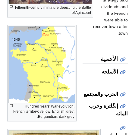
dividends and
Fifteenth-century miniature depicting the Battle
of Agincourt
the French
were able to
recover town after
town.
الأهمية
الأسلحة
الحرب والمجتمع
إنگلترة وحرب
Hundred Years' War evolution.
French territory: yellow; English: grey;
المائة
Burgundian: dark grey.