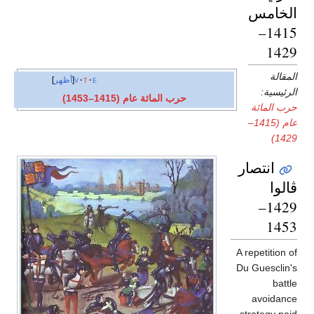
الخامس:
1415–
1429
المقالة
e
t
v
أظهر
الرئيسية:
حرب المائة عام (1415–1453)
حرب المائة
عام (1415–
1429)
انتصار
ڤالوا
1429–
1453
A repetition of
Du Guesclin's
battle
avoidance
strategy paid