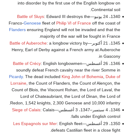
into disorder by the first use of the English longbow on
Continental soil.
1340، 24 يونيو—
: Edward III destroys the
Battle of Sluys
Franco-
Genoese
fleet of
Philip VI of France
off the coast of
Flanders
ensuring England will not be invaded and that the
majority of the war will be fought in France.
1345، 21 أكتوبر—
: a longbow victory by
Battle of Auberoche
Henry, Earl of Derby against a French army at Auberoche
in Gascony.
1346، 26 أغسطس—
: English longbowmen
Battle of Crécy
soundly defeat French cavalry near the river Somme in
Picardy
. The dead included
King
John of Bohemia
,
Duke of
Lorraine
, the Count of Flanders, the Count of Alençon, the
Count of Blois, the Viscount Rohan, the Lord of Laval, the
Lord of Chateaubriant, the Lord of Dinan, the Lord of
Redon, 1,542 knights, 2,300 Genoese and 10,000 infantry.
1346، 4 سبتمبر–1347، 3 أغسطس—
: Calais
Siege of Calais
falls under English control.
1350، 29 أغسطس—
: English fleet
Les Espagnols sur Mer
defeats Castilian fleet in a close fight.