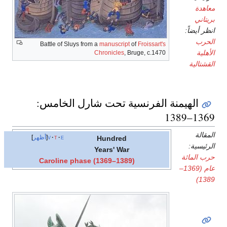
معاهدة
بريتاني
انظر أيضاً:
الحرب
Battle of Sluys from a
manuscript
of
Froissart's
الأهلية
Chronicles
, Bruge, c.1470
القشتالية
الهيمنة الفرنسية تحت شارل الخامس:
1369–1389
المقالة
e
t
v
أظهر
Hundred
الرئيسية:
Years' War
حرب المائة
Caroline phase (1369–1389)
عام (1369–
1389)