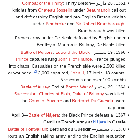
1351، 26 مارس—
: Thirty Breton
Combat of the Thirty
knights from
Chateau Josselin
under
Beaumanoir
call out
and defeat thirty English and pro-English Breton knights
under
Pembroke
and
Sir Robert Bramborough
,
Bramborough was killed.
French army under De Nesle defeated by English under
Bentley at Mauron in Brittany, De Nesle killed.
1356، 19 سبتمبر—
Edward the Black
:
Battle of Poitiers
Prince
captures King
John II of France
, France plunged
into chaos. Casualties on the French side were 2,500 killed
[2]
or wounded,
2,000 captured,
John II
, 17 lords, 13 counts,
5 viscounts and over 100 knights.
1364، 29 سبتمبر
Breton War of
: End of
Battle of Auray
Succession
.
Charles of Blois, Duke of Brittany
was killed;
the
Count of Auxerre
and
Bertrand Du Guesclin
were
captured.
Battle of Nájera
: the Black Prince defeats a
1367, April 3—
Castilian/French army at
Nájera
in Castile.
1370، 3 ديسمبر—
: Bertrand du Guesclin
Battle of Pontvallain
routs an English raiding army, ending the English reputation