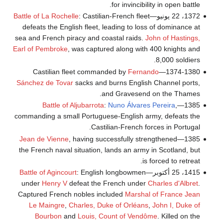
for invincibility in open battle.
1372، 22 يونيو—
: Castilian-French fleet
Battle of La Rochelle
defeats the English fleet, leading to loss of dominance at
sea and French piracy and coastal raids.
John of Hastings,
Earl of Pembroke
, was captured along with 400 knights and
8,000 soldiers.
Fernando
1374-1380—Castilian fleet commanded by
Sánchez de Tovar
sacks and burns English Channel ports,
and Gravesend on the Thames.
Battle of Aljubarrota
:
Nuno Álvares Pereira
,
1385—
commanding a small Portuguese-English army, defeats the
Castilian-French forces in Portugal.
Jean de Vienne
, having successfully strengthened
1385—
the French naval situation, lands an army in Scotland, but
is forced to retreat.
1415، 25 أكتوبر—
: English longbowmen
Battle of Agincourt
under
Henry V
defeat the French under
Charles d'Albret
.
Captured French nobles included
Marshal of France
Jean
Le Maingre
,
Charles, Duke of Orléans
,
John I, Duke of
Bourbon
and
Louis, Count of Vendôme
. Killed on the