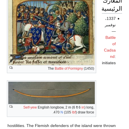
المعارك
الرئيسية
1337،
نوفمبر
—
Battle
of
Cadsa
nd
:
initiates
The
Battle of Formigny
(1450)
Self-yew
English longbow, 2 m (6 ft 6
in
) long,
470
N
(105
lbf
) draw force.
hostilities. The Flemish defenders of the island were thrown