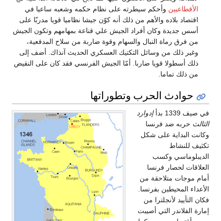
الأقطاعيين
وأحكم سيطرته على نظام حكمه وشعبه ساعيا في
اقتصاد بلاده والأهم من ذلك أنه كوّن جيشا نظاميا قويا مدربّا على
أسس جديدة وكان أفراد الجيش علي قناعة بمهامهم وتكون الجيش
من فرق رماة النبال والسهام وقوة ضاربة من سلاح المدفعية،
وغير ذلك من وسائل التكتيك العسكري الحديث آنذاك. أضف إلى
ذلك أسطولا قويا ضاربا. أمّا الجيش الفرنسي فقد كان على النقيض
من ذلك تماما.
حوادث الحرب وتطوراتها
في صيف 1339 بدأ
إدوارد
الثالث
حربه ضد فرنسا
وكانت البداية على شكل
تكثيف للنشاط
الديبلوماسي وكسب
العلاقات لحصار فرنسا
أمام موجات متلاحقة من
الأعداء المحيطين بفرنسا.
فكان التأييد لأنجلترا من
إمارة الفلاندر التي أصيبت