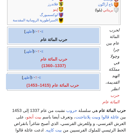
فلاندرز
تاج أراگون
إينو
بريتاني
(بلوا)
لوكسمبورگ
الامبراطورية الرومانية المقدسة
لحرب
e
t
v
أظهر
المائة
حرب المائة عام
عام
بين
چرا
e
t
v
أظهر
وچولا
حرب المائة عام
في
(1337–1360)
مملكة
الهند
e
t
v
أظهر
القديمة،
حرب المائة عام (1415–1453)
انظر
حرب
المائة عام
حرب المائة عام
هي سلسلة
حروب
نشبت من عام 1337 إلى 1453
بين
عائلة ڤالوا
وبيت پلانتاجنت
، وتعرف أيضا باسم
بيت أنجو
، على
العرش الفرنسي، و وللعرش الفرنسي، الذي أصبح شاغراً بانقراض
الخط الرئيسي للملوك الفرنسيين من
بيت كاپيه
. ادعت عائلة ڤالوا