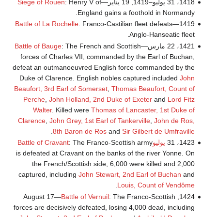
1418، 31 يوليو–1419, 19 يناير—
: Henry V of
Siege of Rouen
England gains a foothold in Normandy.
Battle of La Rochelle
: Franco-Castilian fleet defeats
1419—
Anglo-Hanseatic fleet.
1421، 22 مارس—
: The French and Scottish
Battle of Bauge
forces of Charles VII, commanded by the Earl of Buchan,
defeat an outmanoeuvred English force commanded by the
Duke of Clarence. English nobles captured included
John
Beaufort, 3rd Earl of Somerset
,
Thomas Beaufort, Count of
Perche
,
John Holland, 2nd Duke of Exeter
and
Lord Fitz
Walter
. Killed were
Thomas of Lancaster, 1st Duke of
Clarence
,
John Grey, 1st Earl of Tankerville
,
John de Ros,
.
8th Baron de Ros
and
Sir Gilbert de Umfraville
1423، 31
يوليوBattle of Cravant
: The Franco-Scottish army
is defeated at Cravant on the banks of the river Yonne. On
the French/Scottish side, 6,000 were killed and 2,000
captured, including
John Stewart, 2nd Earl of Buchan
and
.
Louis, Count of Vendôme
Battle of Vernuil
: The Franco-Scottish
1424, August 17—
forces are decisively defeated, losing 4,000 dead, including