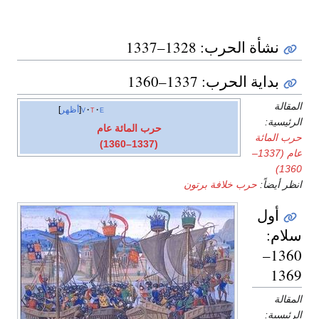
نشأة الحرب: 1328–1337
بداية الحرب: 1337–1360
المقالة
e
t
v
أظهر
الرئيسية:
حرب المائة عام
حرب المائة
(1337–1360)
عام (1337–
1360)
انظر أيضاً:
حرب خلافة برتون
أول
سلام:
1360–
1369
المقالة
الرئيسية: