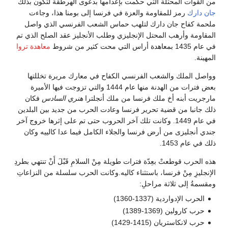
من القوات المحتلة التي حكمت بإعدامها بدعوى الهرطقة لتكون بذلك
جان دارك
رمز للمقاومة والعزة في فرنسا إلى بومنا هذا، وجاءت
ملحمة كفاح جان دارك لتلهب حماس الشعب الفرنسي الذي واصل
المقاومة وأرهب المحتل الإنجليزي وطلب الأنجليز عقد الصلح الذي تم
في عام 1435 بمعاهدة أراس التي محت كثير من شروط
معاهدة تروا
المهينة.
وواصل الملك والشعب الفرنسي الكفاح في معارك مريرة تخللتها
بعض فترات من الهدنة منها عام 1444 والتي تزوجت فيها الأميرة
مارجريت أبنه أخ ملك فرنسا من ملك أنجلترا
هنري السادس
فكان
ذلك جانبا من قضية تحرير فرنسا وعادت الحرب من جديد بين البلدين
في عام 1449. وكانت تلك آخر الحروب حتى تم على إثرها خروج آخر
جندي أنجليزى من أرض فرنسا والجلاء الكامل فيما عدا كالييه وكان
ذلك في عام 1453.
هذه الحرب قوطعتْ بعِدّة فترات طويلة مِنْ السلامِ قَبْلَ أَنْ تنتهي بطردِ
الإنجليزِ مِنْ فرنسا، باستثناء كاليه.وكانت الحرب سلسلة من النزاعاتِ
ومقسمةُ إلى ثلاثة مراحلِ:
الحرب الإدواردية (1337-1360)
حرب كارولين (1369-1389)
حرب لانكاستريان (1415-1429)