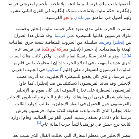
بأحقيتها بلقب ملك فرنسا، بينما ادعت پلانتاجنت بأحقيتها بعرشي فرنسا
وإنگلترة. حكم ملوك پلانتاجنت مملكة إنگلترة في القرن الثاني عشر،
ولهم أصول في مناطق
نورماندي
وأنجو
الفرنسية.
استمرت الحرب على مدى عهود حكم خمسة ملوك إنجليز وخمسة
ملوك فرنسيين تقاتلوا للسيطرة على
فرنسا
. وقد شمل هذا الصراع
بين
إنجلترا
وفرنسا
سلسلة من الحروب المتعاقبة نتيجة خرق اتفاقيات
الهدنة والمعاهدات. إذ خسر الإنجليز
معركة نُورمَنْديا
في فرنسا عام
1204
، وهو ما اعتبر سببًا رئيسيًا لقيام الحرب. ولكن كانت هناك أسباب
أخرى عديدة أسهمت في اندلاع الحرب؛ إذ إن المحاولات التي قام بها
الملوك الفرنسيون للسيطرة على إقليم
گاسكونيا
في الجنوب الغربي
من فرنسا، والذي كان يخضع للسيطرة الإنجليزية، قد أثارت غضب
الإنجليز. وقد ساند الفرنسيون الاسكتلنديين ضد إنجلترا، كما حاول
الفرنسيون السيطرة على تجارة الصوف التي كان يقوم بها الإنجليز
ومواطنو شمال غربي أوروبا هناك. وقد تنازع البحارة والصيادون الإنجليز
والفرنسيون حول الحقوق في القناة الإنجليزية. طالب إدوارد الثالث
ملك إنجلترا الذي كانت والدته شقيقة لثلاثة ملوك فرنسيين بعرش
فرنسا عام 1337م بصفة رسمية. انظر: القوانين الصالية. وقام إدوارد
[1]
الثالث بزج جيش في نورمنديا لتبدأ حرب المائة عام.
انتصر الإنجليز في معظم المعارك التي تخللت القتال الذي نشب بعد