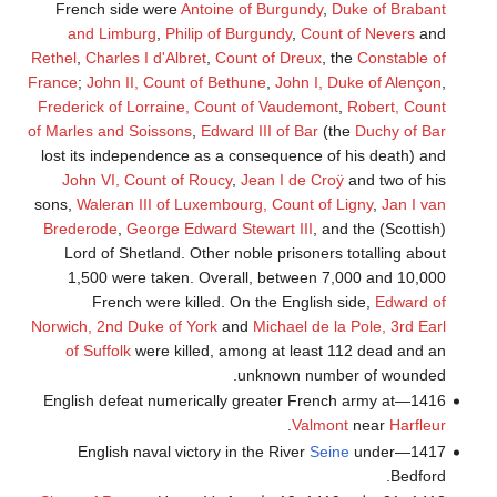
French side were
Antoine of Burgundy
,
Duke of Brabant
and Limburg
,
Philip of Burgundy
,
Count of Nevers
and
Rethel
,
Charles I d'Albret
,
Count of Dreux
, the
Constable of
France
;
John II, Count of Bethune
,
John I, Duke of Alençon
,
Frederick of Lorraine, Count of Vaudemont
,
Robert, Count
of Marles and Soissons
,
Edward III of Bar
(the
Duchy of Bar
lost its independence as a consequence of his death) and
John VI, Count of Roucy
,
Jean I de Croÿ
and two of his
sons,
Waleran III of Luxembourg, Count of Ligny
,
Jan I van
Brederode
,
George Edward Stewart III
, and the (Scottish)
Lord of Shetland. Other noble prisoners totalling about
1,500 were taken. Overall, between 7,000 and 10,000
French were killed. On the English side,
Edward of
Norwich, 2nd Duke of York
and
Michael de la Pole, 3rd Earl
of Suffolk
were killed, among at least 112 dead and an
unknown number of wounded.
1416—English defeat numerically greater French army at
.
Valmont
near
Harfleur
Seine
under
1417—English naval victory in the River
Bedford.