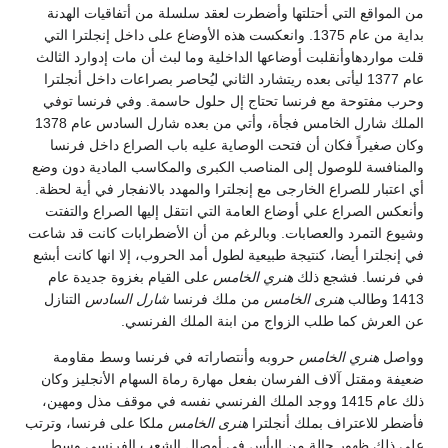
من المواقع التي أحتلتها وأضطرت لعقد سلسلة من أتفاقيات الهدنة
بداية من عام 1375. وانعكست هذه الأوضاع على داخل إنجلترا التي
قلت مواردهاوأنقلبت أوضاعها الداخلية وما لبث أن مات إدوارد الثالث
عام 1377 ليأتى بعده ريتشارد الثاني ليُحاصر بصراعات داخل أنجلترا
وحرب مفتوحة مع فرنسا تحتاج إل حلول حاسمة. وفي فرنسا توفي
الملك شارل الخامس فجأة، وأتي من بعده شارل السادس عام 1378
وكان صغيراً فكان أن فتحت الوصاية عليه باب الصراع داخل فرنسا
والمنافسة للوصول إلى المناصب الكبرى والمكاسب المادية دون وضع
أي اعتبار للصراع الخارجى مع إنجلترا والمهدد بالانفجار في أية لحظة.
وأنعكس الصراع علي أوضاع العامة التي انتقل إليها الصراع والتفتت
وشيوع التمرد والعصابات. وبالرغم من أن الأضطرابات كانت قد شاعت
في إنجلترا أيضا، كنتيجة طبيعية لطول أمد الحروب، إلا انها كانت أبشع
في فرنسا. فشجع ذلك
هنري الخامس
على القيام بغزوة جديدة عام
1413 وطالب
هنرى الخامس
من ملك فرنسا
شارل السادس
التنازل
عن العرش كما طلب الزواج من ابنة الملك الفرنسي.
وواصل
هنري الخامس
حروبه وأنتصاراته في فرنسا وسط مقاومة
ضعيفة ومقتل آلاف الفرسان بفعل مهارة رماة السهام الأنجليز وكان
ذلك عام 1415 ووجد الملك الفرنسي نفسه في موقف مذل ومهين،
فأضطر للاعتراف بملك أنجلترا
هنرى الخامس
ملكا على فرنسا، وترتب
علي ذلك ظهور حالة من اليأس في أوصال الشعب الفرنسي وسط