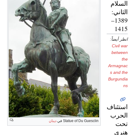
السلام
الثاني:
1389–
1415
انظر أيضاً:
Civil war
between
the
Armagnac
s and the
Burgundia
ns
استئناف
الحرب
Statue of Du Guesclin في
دينان
تحت
هنري