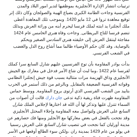
ترتيبات انتشار الإدارة الأنجليزية بموظفيها لتدير امور البلاد والمدن
الفرنسية وجاءت الطامة الكبرى بضياع الهيبة والصولجان وكان ذلك إثر
توقيع معاهدة تروا في 12 مايو 1420. وبموجب تلك المعاهدة أعطى
ملك أنجلترا يد ابنته لملك فرنسا ليحرم أبنه من وراثة العرش وبذلك
تنضم فرنسا للتاج البريطانى, وجاءت وفاة
هنري الخامس
عام 1424
مفاجئة لينتقل العرش إلى خليفته
هنري السادس
الصغير ويحكم
بالوصاية، وقد كان حكم الأوصياء ظالما مما أشاع روح الذل والغضب
في الشعب الفرنسي.
بدأت بوادر المقاومة بأن توج الفرنسيين عليهم شارل السابع سرا كملك
لفرنسا عام 1422 ،وما لبث أن شاع الأمر فدخل في معارك مع الجيش
الأنجليزي وذاق الهزيمة مرات متتالية بسبب قوة جيش إنجلترا النظامي
وقواته الفرنسية الضعيفة بالمقابل, وبالرغم من ذلك أستمر في الحرب
بتاييد من الشعب الفرنسي الذي أرتوى بروح المقاومة, ووسط حماس
المقاومة ظهرت فتاة ريفية ذكية تدعى
جان دارك
قالت أن أصوات من
السماء تتنزل عليها وتذكر لها أن الله قد اختارها لإجلاس الملك
شارل
السابع
على العرش ولتواصل معه المقاومة وإجلاء المحتل الأنجليزي
وقد نجحت بالفعل في بعض معاركها مع الأنجليز ومنها فك حصارهم عن
مدينة أورليان كما نجحت في تنصيب
شارل السابع
على العرش رسميا
في يولو من عام 1429 بمدينة ران ،ولكن سوء الطالع أوقعها في الأسر