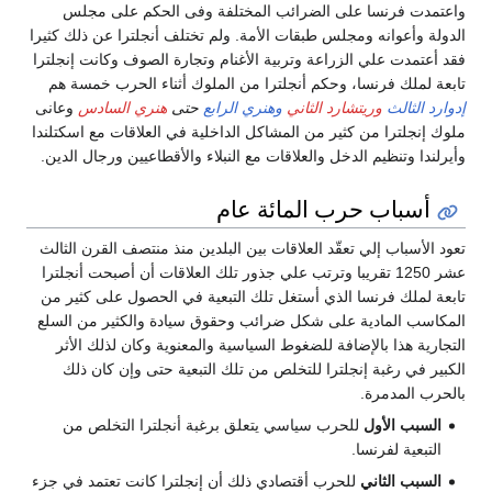
واعتمدت فرنسا على الضرائب المختلفة وفى الحكم على مجلس
الدولة وأعوانه ومجلس طبقات الأمة. ولم تختلف أنجلترا عن ذلك كثيرا
فقد أعتمدت علي الزراعة وتربية الأغنام وتجارة الصوف وكانت إنجلترا
تابعة لملك فرنسا، وحكم أنجلترا من الملوك أثناء الحرب خمسة هم
إدوارد الثالث
وريتشارد الثاني
وهنري الرابع
حتى
هنري السادس
وعانى
ملوك إنجلترا من كثير من المشاكل الداخلية في العلاقات مع اسكتلندا
وأيرلندا وتنظيم الدخل والعلاقات مع النبلاء والأقطاعيين ورجال الدين.
أسباب حرب المائة عام
تعود الأسباب إلي تعقّد العلاقات بين البلدين منذ منتصف القرن الثالث
عشر 1250 تقريبا وترتب علي جذور تلك العلاقات أن أصبحت أنجلترا
تابعة لملك فرنسا الذي أستغل تلك التبعية في الحصول على كثير من
المكاسب المادية على شكل ضرائب وحقوق سيادة والكثير من السلع
التجارية هذا بالإضافة للضغوط السياسية والمعنوية وكان لذلك الأثر
الكبير في رغبة إنجلترا للتخلص من تلك التبعية حتى وإن كان ذلك
بالحرب المدمرة.
السبب الأول
للحرب سياسي يتعلق برغبة أنجلترا التخلص من
التبعية لفرنسا.
السبب الثاني
للحرب أقتصادي ذلك أن إنجلترا كانت تعتمد في جزء