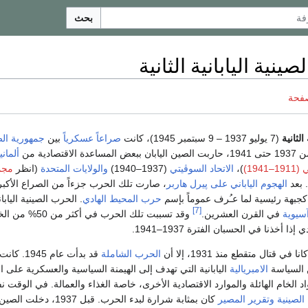
بحث
ينية اليابانية الثانية
صفحة
الثانية
(7 يوليو 1937 – 9 سبتمبر 1945)، كانت
صراعاً عسكرياً
بين
جمهورية ال
 اليابان ببعض المساعدة الاقتصادية من
ألمانيا
194)
)،
الاتحاد السوڤيتي
(1937–1940)
والولايات المتحدة
(انظر
مجم
. بعد
الهجوم الياباني على پيرل هاربر
، صارت تلك الحرب جزءاً من الصراع الأكبر
جبهة رئيسية لما عـُرف عموماً بإسم
حرب المحيط الهادي
. الحرب الصينية اليابان
[7]
سيوية
في القرن العشرين.
وقد تسببت تلك الحرب في أكثر م
أخذنا في الحسبان الفترة 1937–1941.
ي قتال متقطع منذ 1931، إلا أن
الحرب الشاملة
قد بدأت عام 5
 السياسة
الامبريالية
اليابانية التي تهدف إلى الهيمنة السياسية والعسكرية على ا
د الخام الهائلة والموارد الاقتصادية الأخرى، خاصة الغذاء والعمالة. في الوقت ن
الصينية
وتقرير المصير
كان بمثابة شرارة لبدء الحرب. قبل 1937، دخلت الصي