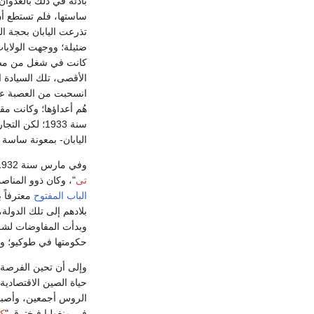
بادئة في ذلك بالعدوا
ساستها، فلم تستطع أن 
تذرعت اليابان بحجة الد
ضئيلة؛ ووجهت الولايات 
كانت في شغل من مصالح
الأقصى، تلك السيادة ال
اليابان- بمعونة ساسة 
وفي مارس سنة 1932 عينت السلطات اليابانية "
تى
"، وكان ذوو المناص
الباب المفتوح
معترفاً ب
بلادهم إلى تلك الدول
وبدأت المفاوضات لشرا
حكومتها في طوكيو؛ وغز
وإلى أن تحين الفرصة ا
حياة الصين الاقتصادية
الروس أجمعين، وأصبح
في منغوليا فيخترق "
كا