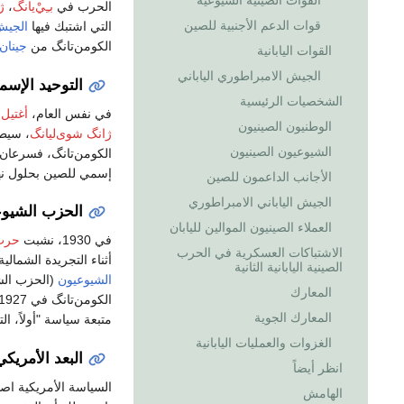
القوات الصينية الشيوعية
الحرب في
بـِيْ‌يانگ
،
ژ
قوات الدعم الأجنبية للصين
التي اشتبك فيها
الجيش 
الكومن‌تانگ من
جينان
القوات اليابانية
الجيش الامبراطوري الياباني
التوحيد الإس
الشخصيات الرئيسية
في نفس العام،
أغتيل
الوطنيون الصينيون
ژانگ شوى‌ليانگ
، سيط
الشيوعيون الصينيون
الكومن‌تانگ، فسرعان
إسمي للصين بحلول نهاية 8
الأجانب الداعمون للصين
الجيش الياباني الامبراطوري
الحزب الشيو
العملاء الصينيون الموالين لليابان
في 1930، نشبت
حرب 
الاشتباكات العسكرية في الحرب
أثناء التجريدة الشمال
الصينية اليابانية الثانية
الشيوعيون
(الحزب الش
المعارك
المعارك الجوية
متبعة سياسة "أولاً، ال
الغزوات والعمليات اليابانية
البعد الأمريك
انظر أيضاً
السياسة الأمريكية اص
الهامش