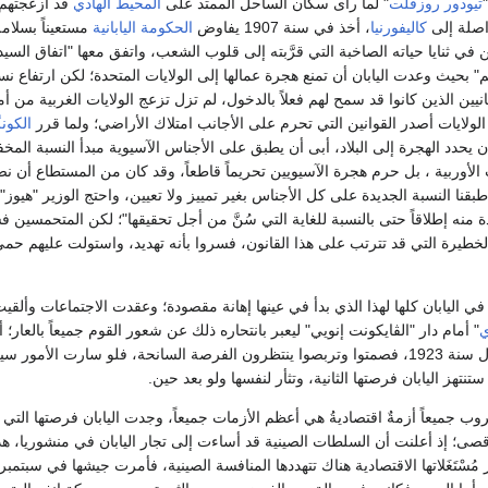
تيودور روزڤلت
" لما رأى سكان الساحل الممتد على
المحيط الهادي
قد أزعجتهم
اصلة إلى
كاليفورنيا
، أخذ في سنة 1907 يفاوض
الحكومة اليابانية
مستعيناً بسلامة
 في ثنايا حياته الصاخبة التي قرَّبته إلى قلوب الشعب، واتفق معها "اتفاق السيد
م" بحيث وعدت اليابان أن تمنع هجرة عمالها إلى الولايات المتحدة؛ لكن ارتفاع نس
ابانيين الذين كانوا قد سمح لهم فعلاً بالدخول، لم تزل تزعج الولايات الغربية من أم
الولايات أصدر القوانين التي تحرم على الأجانب امتلاك الأراضي؛ ولما قرر
الكو
ة 1924 أن يحدد الهجرة إلى البلاد، أبى أن يطبق على الأجناس الآسيوية مبدأ النسبة الم
لأوربية ، بل حرم هجرة الآسيويين تحريماً قاطعاً، وقد كان من المستطاع أن ن
طبقنا النسبة الجديدة على كل الأجناس بغير تمييز ولا تعيين، واحتج الوزير "هيوز" قا
دة منه إطلاقاً حتى بالنسبة للغاية التي سُنَّ من أجل تحقيقها"؛ لكن المتحمسين ف
ج الخطيرة التي قد تترتب على هذا القانون، فسروا بأنه تهديد، واستولت عليهم حم
ً في اليابان كلها لهذا الذي بدأ في عينها إهانة مقصودة؛ وعقدت الاجتماعات وأ
ي
" أمام دار "الڤايكونت إنويي" ليعبر بانتحاره ذلك عن شعور القوم جميعاً بالعار؛ أ
بلادهم قد أضعفها زلزال سنة 1923، فصمتوا وتربصوا ينتظرون الفرصة السانحة، فلو سارت ا
ستنتهز اليابان فرصتها الثانية، وتثأر لنفسها ولو بعد حين.
ب جميعاً أزمةٌ اقتصاديةُ هي أعظم الأزمات جميعاً، وجدت اليابان فرصتها التي ط
قصى؛ إذ أعلنت أن السلطات الصينية قد أساءت إلى تجار اليابان في منشوريا، ه