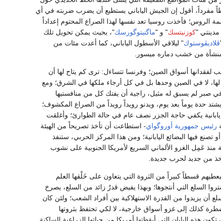
ً مفرداً، أقول إن الجيش الياباني يستطيع أن يضرب ضربته في أي
مة الروس؛ فأخذت روسيا تعد نفسها لهذا الصراع المحتوم إعداداً
مدينتي "
كوزنيتسك
" و "
ماگنيتوگورسك
"، بحيث يمكن تحويل تلك
ڤلاديڤوستوك
" ليلاقي الأسطول الياباني، كما أعدت مئات من
 المنشأة من خشب دماره ميسور.
ب لفقدانها أسواق الصين؛ وفرنسا تتساءل: ترى كم يتاح لها أن
 لها، لا في الصين وحدها بل في كل أرجاء ملكها في الشرق؛ ومع
ر في صبر لم يسبق له مثيل، راجية أن يفتك كل من منافستيها
شتد حدة يوماً بعد يوم، ويدنو رويداً رويداً من الصراع المكشوف؛
 يابانية يكفي حاجة الجزر نصف عام في حالة الطوارئ؛ وأغلقت
ة
رئيس جمهورية أوروگواي
- استطاعت أن تأخذ تصريحاً من الهيئة
و تصنع فيها البضائع اليابانية؛ ومن هذا المركز الحربي، ستنفذ
منذ عَمِل الغزو الألماني السريع لأمريكا الجنوبية على نشوب
خذ من جديد لحرب جديدة.
هم قسطاً كبيراً من الثروة التي يتعاون على خَلْقها العلم
يشتروا السلع التي أنتجوها؛ وبهذا يفيض قدرٌ زائد من السلع، يصرخ
لع أن يزيدوا من القدرة الاستهلاكية بين أفراد الشعب؛ ولئن كان
 مضطرة كذلك إلى غزو أسواق خارجية، لا لكي تحتفظ بثروتها
كون هذه اليابان التي أيقظتها أمريكا من حياتها الزراعية الساكنة