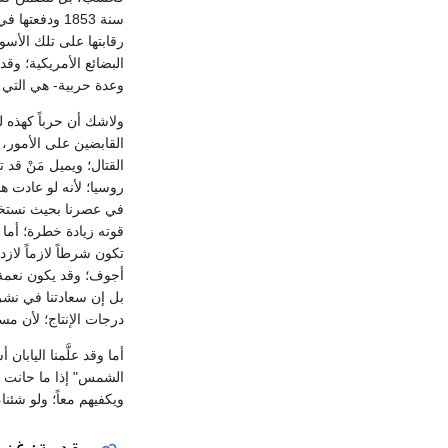
سنة 1853 ودف
رقابتها على تلك الأسو
البضائع الأمريكية؛ وقد
وعدة حربية- هي التي 
ولاشك أن حرباً كهذه لو
القابضين على الأمور، ق
القتال؛ ويميل مَنْ قد
روسيا؛ لأنه لو عادت ها
في عصرنا بحيث نستخلص
قوته زيادة خطرة؛ أما 
تكون شرطاً لازماً لاز
أجوف؛ وقد يكون نعمة ل
بل إن سعادتنا في نشر ث
درجات الإنتاج؛ لأن مساحة قدرها 3,738,000 ميلاً مربعاً 
أما وقد علَّمنا اليابا
الشمس" إذا ما حانت س
ويكفيهم معاً؛ ولو شئنا، 
مقدمة: غزو