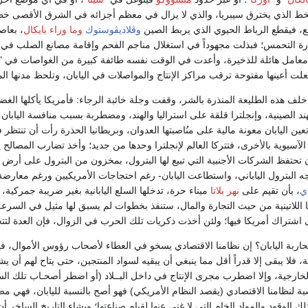
الخط الذي يخترق سيبريا، والذي لا يزال في معظم أجزائه في الشرق الأقصى خطا
، فيقطع الرباط الحيوي الذي يربط الصين
وڤلاديڤوستوك
وما وراء بايكال
، بعاص
رة التحمس؛ فبذلت مجهوداً في استغلال مناجم الفحم وإقامة مصانع الصلب في 
 معامل هائلة للذخيرة، وأعدت في الوقت نفسه طائفة كبيرة من الغواصات في "
جعلت أعينها مفتوحة ترقب مراكز الإنتاج والمواصلات في اليابان، وتلحظ مدنها
لف هذه الطليعة المنذرة بالشر، وقفت وجلة خائبة الرجاء: فأمريكا يأكلها الغض
 الصينية، وإنجلترا قلقة على استراليا والهند، ومضطربة بسبب منافسة اليابان
ين اليابان معونة مالية على منُاصبتها العدوان، وبريطانيا الحذرة رأت أن تنتظ
الآسيوية بالأخرى، فتتركا العالم لإنجلترا وحدها من جديد؛ وأخذ تضارب المصالح ي
ن تحتفظ الشركات الأجنبية التي تبيع لها البترول، بمخزون من البترول على أرض
ه البترول الياباني، واستطاعت اليابان- رغم احتجاجات الأمريكيين ورغم معارض
ي
، بأن تقيم على
نهر بلاتا
ميناء حرة، تدخلها السلع اليابانية بغير ضريبة جمركية، أ
ا اللاتينية من حيث التجارة والمال، ستنفذ بخطوات لم يسبق لها مثيل في السرعة 
شتراك أمريكا فيها؛ ولئن أخذت ذكريات تلك الحرب في الزوال، فإن العدة لتت
اربة اليابان؟ إن نظامنا الاقتصادي يسخو في العطاء لأصحاب رؤوس الأموال، فيعطي
لة، فلا يبقى إلا قدراً أقل مما ينبغي أن يبقيه لسواد المنتجين، حتى يتاح لهم أن 
الخارجية، وإلا اضطرب مجرى الإنتاج في داخل البــلاد (أو اضطر أصحـاب تلك الس
سبة لنظامنا الاقتصادي (يقصد النظام الأمريكي) فهو أصح بالنسبة لليابان، فهي
وقود والمواد الخام التي لا غنى عنها لقيام صناعتها؛ ويشاء التاريخ الساخر أن ت