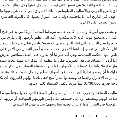
عتها في حياة الصناعة والتجارة؛ هي نفسها التي توجه اليوم كل قوتها وكل دهائها ل
اق بالغزو الحربي وبالأساليب الدبلوماسية، تلك الأسواق التي كانت هي بعينها ما
 عهدنا في التاريخ أنه إذا تنافست دولتان على أسواق بعينها، فإن الدولة الخاسر
تعلن الحرب على الأخرى.
 نشبت بين أمريكا واليابان، كانت خاتمة مُرة لما أسدته أمريكا من يد في فتح أعي
بل أن يستجمع قوته، فإنه لا بد مكتسح الأمة التي يطفو بأرضها، إلى مأزق من الظر
 تجاوزوا سن الجندية، إلى إيثار الحرب على الخشوع؛ وليس يقلل من خطر نشوب قتال
تان الأمتان إلى تحدي إحداهما الأخرى، فقد لا نجد بداً من التدخل في الأمر على 
 منها الحكمة السديدة، وهي أنه خير لنا أن نعاون على الفتك بمنافس تعرض 
إذا أردنا ألا ننساق في هذا الطريق، فكل ما نتطلبه أن نتذكر أنه مهما بلغت شدة 
دهار تجارتنا؛ وأننا إذا كسبنا تلك الأسواق، إما بحرب باهظة النفقات في بحار بع
بلادنا أن يضطر تجارنا إلى البحث عن أسواق لسلعهم داخل حدود بلادنا؛ وعندئذ فقد
مرات الاختراع والصناعة ومنتجاتها نشراً يتيح لأهل بلادنا- وإنهم لكثيرون- أن 
تكفي لاستنفاد ذلك الإنتاج.
ن أساليب الصناعة والحرب، فلا بد لنا أن نصبر على القضاء الذي جعلها مؤقتاً سيدة ا
اعة قوتهم ومجدهم، ولا إلى حسدهم على إمبراطوريتهم المتهافتة أو ثروتهم الت
لوجدنا في البحار آفاقاً لا تزال بعيدة بيننا وبينهم؛ بحيث تهيئ لنا السلام.
 منشوريا وشمال الصين