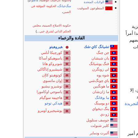
(
حكومة نان‌جينگ الوطنية
،
مانچوكو
،
الولايات المتحدة
منگ‌جيانگ
،
الحكومة المؤقتة في
المتطوعون السوڤيت
الصين
،
حكومة الاصلاح الصينية
،
مجلس
زية
الحكم الذاتي لشرق خبي
...)
ا أمراً
القادة والزعماء
عضهم
ات
تشيانگ كاي-شك
هيروهيتو
چن چنگ
كورچيكا أنامي
يان شيشان
ياسوهيكو أساكا
فنگ يوشيانگ
شونروكو هاتا
لي زونگرن
شيشيرو إتاگاكي
شوه يوه
كوتوهيتو كاإن
ياي چونگ‌شي
إوان ماتسوي
ما هونگبين
توشيزو نيشيو
 إلا
ما ژان‌شان
ياسوجي اوكامورا
ما بوفانگ
هاجيمه سوگيام
دو يومينگ
هيدكي توجو
لتجريدة
پنگ ديخواي
يوشيجيرو أومزو
ژو دي
جوسف ستلويل
كلير شنولت
ألبرت ودماير
م أمير