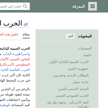
المعرفة
القائمة الرئيسية
الحرب الص
مقالة
ناقش هذه ال
المحتويات
أخف
المسميات
الحرب الصينية اليابانية 
وامبراطورية اليابان
. من 1937 حتى 1941، حاربت الصين
خلفية
التعاون الصيني الألماني (1911–1
الحرب الصينية اليابانية الأولى
المتطوعين الأمريكان
)
جمهورية الصين
الحرب العالمية الثانية
ك
الثانية كان أكبر حرب
آ
المطالب الإحدى وعشرون
في حرب المحيط الهادي إذا 
حادثة جينان
التوحيد الإسمي للصين
بالرغم من أن البلدين كانا ف
نتيجة لعقود طويلة من
الحزب الشيوعي الصيني
وتأمين احتياطيات الموا
البعد الأمريكي - وجهة نظر ول
المد المتصاعد
للوطنية 
ديورانت