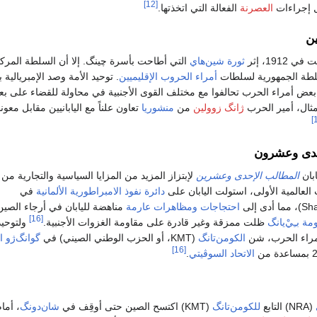
[12]
 إجراءات
العصرنة
الفعالة التي اتخذتها.
ن
1912، إثر
ثورة شين‌هاي
التي أطاحت بأسرة چينگ. إلا أن السلطة المرك
طة الجمهورية لسلطات
أمراء الحروب الإقليميين
. توحيد الأمة وصد الإمبريالية بد
عض أمراء الحرب تحالفوا مع مختلف القوى الأجنبية في محاولة للقضاء على ب
ثال، أمير الحرب
ژانگ زوولين
من
منشوريا
تعاون علناً مع اليابانيين مقابل معون
حدى وعشرون
المطالب الإحدى وعشرين
لإبتزاز المزيد من المزايا السياسية والتجارية من
العالمية الأولى، استولت اليابان على
دائرة نفوذ
الامبراطورية الألمانية
في
احتجاجات ومظاهرات عارمة
مناهضة لليابان في أرجاء الصين،
[16]
ة بـِيْ‌يانگ
ظلت ممزقة وغير قادرة على مقاومة الغزوات الأجنبية.
ولتوحيد
مراء الحرب، شن
الكومن‌تانگ
(KMT، أو الحزب الوطني الصيني) في
گوانگ‌ژو
ا
[16]
الاتحاد السوڤيتي
.
(NRA) التابع
للكومن‌تانگ
(KMT) اكتسح الصين حتى أوقِف في
شان‌دونگ
، أما