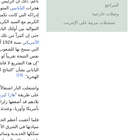
ناعم، ذلك أن الرئيس "
المراجع
هجرات
اليابانيين
المتو
وصلات خارجية
إدراكه التي كانت تكمن
الكريم مع السيد الكري
تسجيلات مرئية على الإنترنت
المواليد بين أولئك الي
حتى إن كثيراً من تلك 
الأمريكي
سن
التي سمح بها للشعوب ا
نفس النتيجة تقريباً لو 
"إن هذا التشريع لا فائ
الياباني بشأن "النتائ
[18]
الهجرة".
واشتعلت النار اشتعالا
على طريقة "
هارا كير
بأمريكا وأوربا، وعندئذ 
فلما أعقبت أعظم الحرو
سيادتها في الشرق الأ