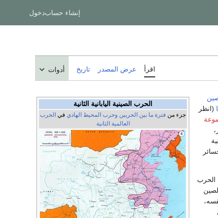
إنشاء حساب
دخول
اقرأ
عرض المصدر
تاريخ
أدوات
صين
الحرب الصينية اليابانية الثانية
(انظر
جزء من
فترة ما بين الحربين
وحرب المحيط الهادي
في
الحرب
وعة
العالمية الثانية
،
ية
ن 50% من الخسائر
194. كانت الحرب
لصين
فسه،
ن