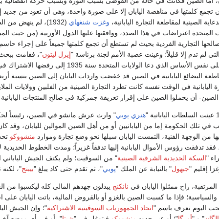
ن، أما الصين فكانت في حالة من الفوضى بسبب الثورة وبسبب حركة انفصالية بي
تجمع كلمتها في مناهضة اليابان إلا على صورة واحدة، وهي أن تعود من جديد إلى 
عاية الصينية لمقاطعة التجارة اليابانية،
وغزت شنغهاي
(1932)، لم ينهض من 
المتحدة اعتراضات في هذا الصدد، ووافقتها عليها الدول الأوربية (من حيث المبدأ
ها التجارية الفردية بحيث لم تستطع أن تجمع كلمتها جميعاً على إجراء حاسم إ
تي لم تدم إلا قليلاً؛ وعينت عصبة الأمم لجنة برئاسة "
إيرل ليتون
"، فقامت ببحث ي
انسحبت من العصبة على نفس الأساس الذي دعا ال
الصين- أن يحملوا الصين على إقرار تعريفة جمركية في صالح المنتجات اليابانية 
هنري پويي
" وارث عرش مانشو في الصين، رئيساً لح
ب في تلك الحكومة إما من اليابانيين أو من أهل الصين الموالين لليابان، وقد
ها من الوجهة الفنية، التمست اليابان سبلها نحو وضع تجارة وموارد
منشووكو
تحت 
ة، فقد تدفقت رؤوس الأموال اليابانية إليها تدفقاً غزيراً؛ ومدت الخطوط الح
ء "
السكة الحديدية الشرقية الصينية
" من السوڤيت؛ ولم يكتف الجيش الياباني ا
ا إقليم "
جبهول
" بالنيابة عن الملك "
پويي
"، ثم تقدم حتى كاد يبلغ "
بيبنج
"، لكنه 
لمرتقبة، راح ممثلوا اليابان في
نانكنج
يبذلون جهدهم المالي كله ليكسبوا من ا
 والسياسية؛ فإذا ما كسبت الصين بالغزو أو بالقروض المالية، باتت اليابان على 
ت اليوم تعرف باسم "
اتحاد الجمهوريات السوڤيتية الاشتراكية
"؛ وإن الجيش ال
لگان
" و "
أورگا
"؛ أو عبر حدود
منشووكو
فيتوغل في "
شيتا
"، أو في أي موضع آخر 