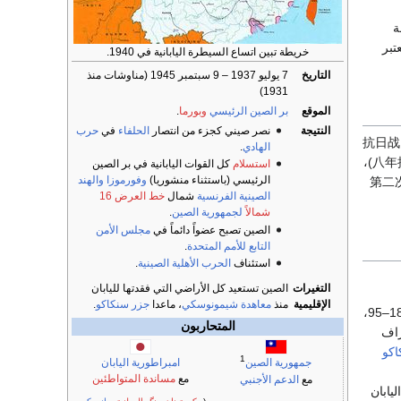
ة
تبر
خريطة تبين اتساع السيطرة اليابانية في 1940.
التاريخ
7 يوليو 1937 – 9 سبتمبر 1945 (مناوشات منذ
1931)
الموقع
بر الصين الرئيسي
وبورما
.
النتيجة
نصر صيني كجزء من انتصار
الحلفاء
في
حرب
抗日战
الهادي
.
)، وتُعرف أيضاً بإسم "حرب مقاومة السنوات الثمانية" (八年抗战/八年抗戰)،
استسلام
كل القوات اليابانية في بر الصين
الرئيسي (باستثناء منشوريا)
وفورموزا
والهند
ة" (第二次中日战争/第二次中日
الصينية الفرنسية
شمال
خط العرض 16
شمالاً
لجمهورية الصين
.
الصين تصبح عضواً دائماً في
مجلس الأمن
التابع للأمم المتحدة
.
استئناف
الحرب الأهلية الصينية
.
التغيرات
الصين تستعيد كل الأراضي التي فقدتها لليابان
الإقليمية
منذ
معاهدة شيمونوسكي
، ماعدا
جزر سنكاكو
.
التي نشبت في 1894–95،
المتحاربون
راف
اكو
1
امبراطورية اليابان
جمهورية الصين
مع
مساندة المتواطئين
مع
الدعم الأجنبي
ليابان