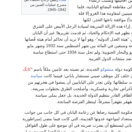
ن أقاليمها وبسبب ارتشاء
مسرح عمليات الصين من
مقاطعة البضائع اليابانية، فلما
1942–1945.
الصينيين لمقاومة هذا الغزو إلا قلة
) موافقة باعثها الحذر، لكنها
زاء هذه الإزالة السريعة لسيادة الرجل الأبيض على الشرق
ظهر فيه الإحكام والحياد، ثم قدمت تقريرها؛ غير أن اليابان
ولايات المتحدة سنة 1935 إلى رفضها الاشتراك في "هيئة العدل الدولية"- وهو أنها لا تريد أن تحاكم أمام هيئة قُضاتها
هُم أعداؤها؛ وكانت مقاطعة البضائع اليابانية في الصين قد خفضت واردات اليابان إلى الصين بنسبة أربعة وسبعين في المائة بين شهر أغسطس سنة 1932 وشهر مايو
سنة 1933؛ لكن التجارة اليابانية في الوقت نفسه كانت تطرد التجارة الصينية من الفلبين وولايات الملايو والبحار الجنوبية؛ ولم تحل سنة 1934 حتى استطاع ساسة
ضد منتجات الدول الغربية.
كومة دولة
منشوكو
الجديدة، ثم نصبته بعد عامين ملكاً باسم "
كانگ
 كان خلف كل موظف صيني مستشار ياباني؛ فبينما كانت
سياسة
سلطانها؛ ولئن تعذر على اليابانيين أن يمضوا في هجرتهم من
ديدية لأغراض تجارية وعسكرية، وأصلحت الطرق بخطوات سريعة،
لظافر القادر بتنظيم الدولة الجديدة، بل جعل يملي سياسة
تقهقر تقهقراً مشرفاً، لينتظر الفرصة السانحة.
لحكومة الصينية رضاها عن زعامة اليابان في كل جانب من جوانب
استعداد لمواجهة عدوتها القديمة، التي كانت فيما مضى إمبراطورية
ياباني ليستطيع أن يضرب ضربته في أي موضع على طول القوافل
من مئات المواضع الضعيفة التي يتثنى عندها الخط الحديدي حول