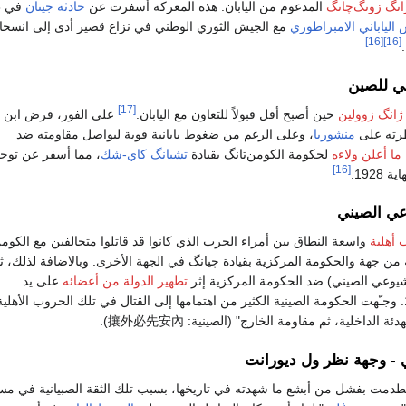
انگ زونگ‌چانگ
المدعوم من اليابان. هذه المعركة أسفرت عن
حادثة جينان
ف
الياباني الامبراطوري
مع الجيش الثوري الوطني في نزاع قصير أدى إلى انسح
[16]
[16]
.
مي للصين
[17]
ژانگ زوولين
حين أصبح أقل قبولاً للتعاون مع اليابان.
على الفور، فرض ابن ژ
رته على
منشوريا
، وعلى الرغم من ضغوط يابانية قوية ليواصل مقاومته ضد
ما أعلن ولاءه
لحكومة الكومن‌تانگ بقيادة
تشيانگ كاي-شك
، مما أسفر عن توحي
[16]
192.
عي الصيني
أهلية
واسعة النطاق بين أمراء الحرب الذي كانوا قد قاتلوا متحالفين مع الكومن
ية من جهة والحكومة المركزية بقيادة چيانگ في الجهة الأخرى. وبالاضافة لذلك، ثا
يوعي الصيني) ضد الحكومة المركزية إثر
تطهير الدولة من أعضائه
على يد
الكومن‌تانگ في 1927. وجـّهت الحكومة الصينية الكثير من اهتمامها إلى القتال في تلك الحروب الأهلية
تهدئة الداخلية، ثم مقاومة الخارج" (الصينية:
攘外必先安內
).
ي - وجهة نظر ول ديورانت
طدمت بفشل من أبشع ما شهدته في تاريخها، بسبب تلك الثقة الصبيانية في مس