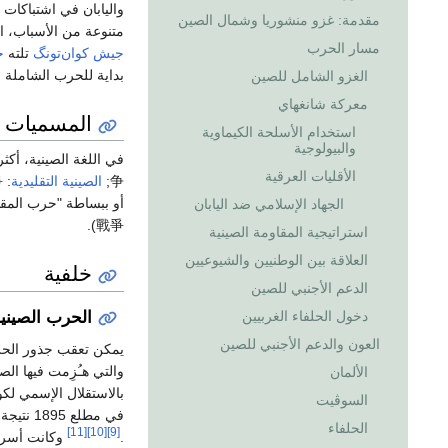
واليابان في اشتباكات
مقدمة: غزو منشوريا وشمال الصين
متنوعة من الأسباب، ام
مسار الحرب
جيش كوان‌تونگ
تلته
ح
بداية للحرب الشاملة ب
الغزو الشامل للصين
معركة شانغهاي
المسميات
استخدام الأسلحة الكيماوية
والبيولوجية
في اللغة الصينية، أكث
الأقليات العرقية
争
;
الصينية التقليدية
:
爭
الجهاد الإسلامي ضد اليابان
戰爭).
استراتيجية المقاومة الصينية
العلاقة بين الوطنيين والشيوعيين
خلفية
الدعم الأجنبي للصين
دخول الحلفاء الغربيين
الحرب الصينية 
العون والدعم الأجنبي للصين
يمكن تعقب جذور الحرب ا
والتي هـُزِمت فيها ال
الألمان
بالاستقلال الإسمي لك
السوڤيت
الحلفاء
[11]
[10]
[9]
.
وكانت أسرة 