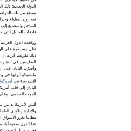
الدولة الجديدة؛ ذلك 
موضع من تلك المواضع
فيه روح البطولة وحرا
المناجم والمصانع إلى
قاذفات القنابل التي 
ووقفت الدول الغربية خ
تظل مسيطرة على الهند
ذلك ففرنسا آثرت أن تع
العظيمتين في التجارة 
وأصرّت اليابان على أ
مانشوكو أبوابها في وج
التشريعية في
أوروگوا
اليابان إلى قلب أمريك
الحرب العظمى، وعلى ا
أليس لأمريكا بد من مح
والإدارة والأيدي العام
مطالباً بغزو الأسواق 
هذا القول صحيحاً بالن
فحسب، بل لتضمن كذلك ال