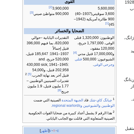
القوى
ي 1928
[2]
اب
5,600,000
3,900,000
[3]
3,600 سوڤيتي(1937–40)
900,000 متواطئ صيني
900 طائرة أمريكية (1942–
[1]
45)
الضحايا والخسائر
انگ،
الوطنيون: 1,320,000 قتلى
التقديرات اليابانية –حوالي
الوغى، 1,797,000 جريح،
820,000، بما فيهم 396,000
120,000 مفقود،
قتيل إجمالاً
د
[4]
1937–1941: 185,647 قتيل،
و17,000,000 قتيل مدني
520,000 جريح، and
الشيوعيون: 500,000
قتلى
430,000 sick; 1941–1945:
وجرحى الوغى
.
202,958 قتيل، و54,000
2
[5]
قتيل آخر بعد نهاية الحرب.
‌تانگ
تقديرات الصينيين الوطنيين –
ر
1.77 مليون قتيل، 1.9 مليون
[6]
جريح
،
1
چيانگ كاي-شك
قاد
الجبهة المتحدة
الصينية التي ضمت
الوطنيين
والشيوعيين
وregional warlords
.
2
هذا الرقم لا يشمل أعداد كبيرة من ضحايا القوات الحكومية
الصينية المتعاونة التي قاتلت مع الجانب الياباني.
تقبل
e
t
v
أظهر