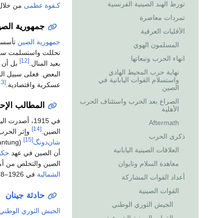
تورط الهند الصينية الفرنسية
كـقوة عظمى
من خلال
تمردات معاصرة
جمهورية الصي
الأقليات العرقية
جمهورية الصين
تأسست في 
المسلمون الهوي
تحللت واستسلمت سل
انهاء الحرب وتبعاتها
[12]
بعيد المنال.
بل أن ب
نهاية حرب المحيط الهادي
البعض. فعلى سبيل الم
واستسلام القوات اليابانية في
[13]
عسكرية واقتصادية.
الصين
الصراع بعد الحرب واستئناف الحرب
المطالب الإ
الأهلية
في 1915، أصدرت اليابان
Aftermath
[14]
الصين.
وإثر الحرب 
ذكرى الحرب
[15]
شان‌دونگ
(Shantung)، مما أدى إلى
العلاقات الصينية اليابانية
أن الصين في عهد
حكوم
معاهدة السلام وتايوان
الصين والتخلص من أ
الشمالية
في 1926–28 بمساعدة من
أعداد القوات المشاركة
القوات الصينية
حادثة جينان
الجيش الثوري الوطني
الجيش الثوري الوطني