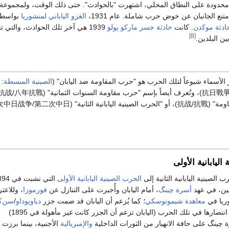
 محدودة على النطاق المحلي، اشتهرت "بالحوادث". حتى ذلك الوقت، ولمجموعة
تنع الجانبان عن خوض حرب شاملة. عام 1931،
الغزو الياباني لمنشوريا
بواسط
ادثة موكدن
. كانت
حادثة جسر ماركو پولو
1939 هي آخر تلك الحوادث، والتي تع
[8]
ين البلدين.
ر الأسماء شيوعاً لتلك الحرب هو "حرب المقاومة ضد اليابان" (
الصينية المبسطة
:
抗日戰
أو ببساطة "حرب المقاومة" (抗战/抗戰)، أو "الحرب الصينية اليابانية الثاني
اليابانية الأولى
لصينية اليابانية الثانية إلى
الحرب الصينية اليابانية الأولى
صين، في عهد
أسرة چينگ
، أمام اليابان وأُجبرت على التنازل عن
فورموزا
، وللاعت
وريا في
معاهدة شيمونوسكي
؛ كما يُزعم أن اليابان قد ضمت جزر
دياويوداو
/
سن‌ك
في مطلع 1895 نتيجة انتصارها في تلك الحرب (اليابان تزعم أن الجزر كانت غير مأهولة في 1895)
چينگ على حافة الانهيار من الثورات الداخلية
والإمبريالية
الأجنبية، بينما برزت ا