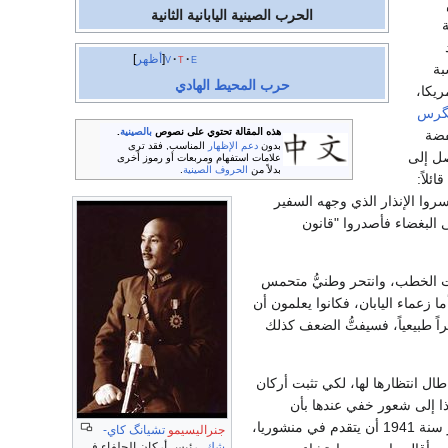
الحرب الصينية اليابانية الثانية
e
t
v
أظهر
بة
حرب المحيط الهادي
ريكا،
نگرس
هذه المقالة تحتوي على نصوص
بالصينية
.
خفضة
بدون
دعم الإظهار
المناسب, فقد ترى
صل إلى
علامات استفهام ومربعات أو رموز أخرى
بدلاً من
الحروف الصينية
.
ئلاً:
سروا الإنذار الذي وجهه السفير
ى البغضاء فأصدروا "قانون
لقيت الخطب، وانتحر وطنيُّ متحمس
ما زعماء اليابان، فكانوا يعلمون أن
لأمور سيراً طبيعياً، فسيفتُّ الضعف كذلك
ال انتظارها لها، لكي تثبت أركان
ذا إلى شعور خفي عندها بأن
سككها الحديدية وسائر مُسْتَغَلاتها الاقتصادية هناك تتهددها المنافسة الصينية، فأمرت جيشها في سبتمبر سنة 1941 أن يتقدم في منشوريا،
جنرالیسیمو
تشيانگ كاي-
شك
، رئيس أركان الحلفاء في