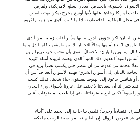
كسب الأسواق الآسيوية، بانخفاض أسعار السلع الأمريكية، ولفرض
 علقت أمريكا رجاءها عليها لأنها أوسع مخرج يمكن تهيئته لفيض
ة في مجال المنافسة الاقتصادية- إذا ما كانت أقوى من زميلتها ثروة
ن اليابان؛ لكن شؤون الدول ينتابها مَدٌّ لو أفلت زمامه من أيدي
وف لا يدع أمامها مجالاً للاختيار إلا بين طريقين، فإما الذل وإما
 بيننا وبين اليابان؛ الاحتمالُ القوي بأن تنشب حرب بينها وبين
أساس المبدأ القديم، ذلك المبدأ الذي نهضت لتأييده أمثلة كثيرة
فعلاً لهجمة من عدوه، من أن ننتظر حتى يكسب نصراً يزيد في
الحاجة باليابان إلى أسواق الشرق؛ فهذه الأسواق أبعد جداً من أن
يدة، أو بتنافس يدعونا إلى الهبوط بمستوى حياة شعبنا، فذلك كسب
 يتبين لنا أن سعادتنا لا تعتمد على غزونا لأسواق وراء البحار،
يكونوا سوقاً تكفي لبيع مصنوعاتنا- حتى إذا بلغت المصنوعات أعلى
لشرق اقتصادياً وحربياً؛ فليس بنا حاجة إلى الحقد على "أبناء
ي قد تتعرض للزوال؛ إن العالم فيه من سعة الرحب ما يكفينا