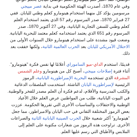
وفي عام 1870، أصدرت الهيئة الحكومية في بداية
عصر مييجي
مرسومين يؤكد كل منهما استخدام هينومارو كعلم وطني لليابان. ففي
27 فبراير 1870، صدر المرسوم رقم 57 الذي يعتمد استخدام العلم
كعلم وطني للسفن التجارية اليابانية، وفي 27 أكتوبر 1870، صدر
المرسوم رقم 651 الذي يعتمد استخدامه كعلم معتمد للبحرية اليابانية.
وضعت قيود مشددة على استخدام هينومارو خلال السنوات الأولى من
الاحتلال الأمريكي لليابان
بعد
الحرب العالمية الثانية
، ولكنها خففت بعد
ذلك.
قديمًا، استخدم
الداي-ميو
الساموراي
أعلامًا لها نفس فكرة "هينومارو".
أثناء فترة
إصلاحات مييجي
، أصبح كل من هينومارو
وعلم الشمس
المشرقة
الذي تستخدمه
البحرية الإمبراطورية اليابانية
، الرموز
الرئيسية
لإمبراطورية اليابان
الناشئة. استخدمت الملصقات الدعائية
والكتب المدرسية والأفلام، لدعم فكرة أن العلم مصدر للفخر والوطنية.
في البيوت اليابانية، طلب من المواطنين عرض العلم خلال الأعياد
الوطنية والاحتفالات والمناسبات الأخرى التي تقررها الحكومة. عززت
بعض الرموز المختلفة التفاني في حب اليابان والامبراطور، مما جعل
"هينومارو" أكثر شعبية خلال
الحرب الصينية اليابانية الثانية
والصراعات
الأخرى. تراوحت هذه الرموز من شعارات مكتوبة على العلم إلى
الملابس والأطباق التي رسم عليها العلم.