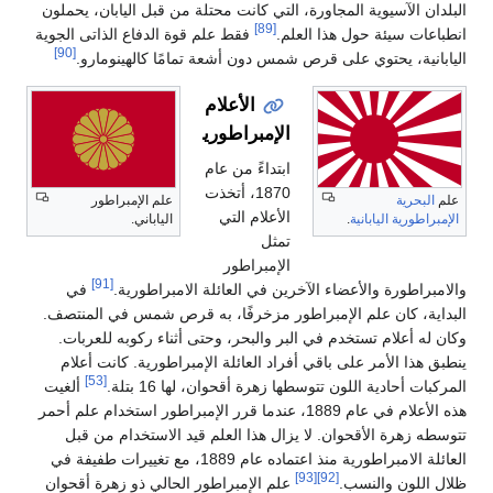
البلدان الآسيوية المجاورة، التي كانت محتلة من قبل اليابان، يحملون
[89]
انطباعات سيئة حول هذا العلم.
فقط علم قوة الدفاع الذاتى الجوية
[90]
اليابانية، يحتوي على قرص شمس دون أشعة تمامًا كالهينومارو.
الأعلام
الإمبراطورية
ابتداءً من عام
1870، أتخذت
علم
البحرية
علم الإمبراطور
الأعلام التي
الإمبراطورية اليابانية
.
الياباني.
تمثل
الإمبراطور
[91]
والامبراطورة والأعضاء الآخرين في العائلة الامبراطورية.
في
البداية، كان علم الإمبراطور مزخرفًا، به قرص شمس في المنتصف.
وكان له أعلام تستخدم في البر والبحر، وحتى أثناء ركوبه للعربات.
ينطبق هذا الأمر على باقي أفراد العائلة الإمبراطورية. كانت أعلام
[53]
المركبات أحادية اللون تتوسطها زهرة أقحوان، لها 16 بتلة.
ألغيت
هذه الأعلام في عام 1889، عندما قرر الإمبراطور استخدام علم أحمر
تتوسطه زهرة الأقحوان. لا يزال هذا العلم قيد الاستخدام من قبل
العائلة الامبراطورية منذ اعتماده عام 1889، مع تغييرات طفيفة في
[93]
[92]
ظلال اللون والنسب.
علم الإمبراطور الحالي ذو زهرة أقحوان