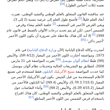
[54]
نفسه (ثلاث أخماس الطول).
عند مناقشة القانون المتعلق بالعلم الوطني والنشيد الوطني، تغيرت
[1]
أبعاد العلم قليلاً،
فأصبح طول العلم إلى عرضه بنسبة (2 إلى 3)،
[2]
وبقي القرص الأحمر في المنتصف.
خلفية العلم بيضاء وقرص
الشمس أحمر، لكن لم يتم تحديد درجات الألوان بالضبط في قانون عام
[1]
1999.
إلا أنه كان هناك ملاحظة على ضرورة أن يكون اللون الأحمر
[55]
"أحمر داكن".
أصدرت وكالة الدفاع اليابانية (الآن
وزارة الدفاع اليابانية
) في عام
1973، ومواصفة أختارت اللون الأحمر من المعيار (5R 4/12)، والأبيض
[56]
(N9) طبقًا
لنظام ألوان مونسل
.
تغيرت المواصفة في 21 مارس
2008، لتتطابق مع التشريعات الحالية وتحديثات نظام ألوان مونسل.
كما حددت المواصفة
نسيج الأكريليك
النايلون
فقط لتستخدم في تصنيع
الأعلام المستخدمة من قبل الجيش. يكون لون الأكريليك الأحمر من
المعيار (5.7R 3.7/15.5)، والأبيض (N9.4)؛ أما النايلون فالأحمر من
[56]
المعيار (6.2R 4/15.2)، والأبيض (N9.2).
وأثناء النقاشات حول
القانون المتعلق بالعلم الوطني والنشيد الوطني، كان هناك اقتراح
[57]
باستخدام قرص الشمس من اللون الأحمر الساطع.