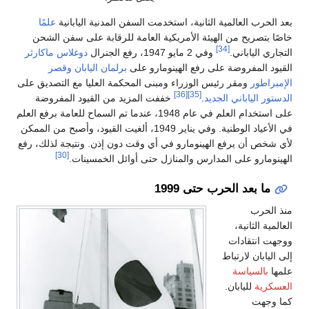
بعد الحرب العالمية الثانية، استخدمت السفن المدنية اليابانية
علمًا
خاصًا بتصريح من الهيئة الأمريكية العامة للرقابة على سفن الشحن
[34]
التجاري الياباني.
وفي 2 مايو 1947، رفع الجنرال
دوغلاس ماكارثر
القيود المفروضة على رفع الهينومارو على
برلمان اليابان
وقصر
الإمبراطور
ومقر رئيس الوزراء ومبنى المحكمة العليا مع التصديق على
[36]
[35]
الدستور الياباني الجديد
.
خففت المزيد من القيود المفروضة
على استخدام العلم في عام 1948، عندما تم السماح للعامة برفع العلم
في الأعياد الوطنية. وفي يناير 1949، ألغيت القيود، وأصبح من الممكن
لأي شخص أن يرفع الهينومارو في أي وقت دون إذن. ونتيجة لذلك، رفع
[30]
الهينومارو على المدارس والمنازل حتى أوائل الخمسينات.
ما بعد الحرب حتى 1999
منذ الحرب
العالمية الثانية،
ووجهت انتقادات
إلى اليابان لارتباط
علمها
بالسياسة
العسكرية
لليابان.
كما وجهت