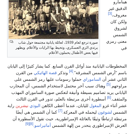
هينامارو
الدقيق غير
[3]
معروف،
ولكن كان
لشروق
الشمس
معنى رمزي
صورة ترجع لعام 1939، لعائلة يابانية مجتمعة حول شاب
يرتدي الزي العسكري، وتحيط بها الرايات والأعلام. ويظهر
في
فيها بعض الأطفال يحملون الأعلام.
المخطوطات اليابانية منذ أوائل القرن السابع. كما يشار كثيرًا إلى اليابان
[4]
باسم "أرض الشمس المشرقة".
وتذكر
قصة الهائيكي
من القرن
الثاني عشر أن
الساموراي
حملوا رسومات عليها رمز الشمس على
[5]
مراوحهم.
وهناك سبب آخر محتمل لاستخدام الشمس، أن المحارب
الياباني يريد تصاميم بسيطة وأنيقة لتعكس صورة الساموراي المهذب
[6]
والمثقف.
أسطورة أخرى مرتبطة بالعلم، تدور في القرن الثالث
عشر أثناء غزو
المغول
لليابان، عندما أعطى الكاهن
البوذي
نيشرين
راية
[7]
الشمس
لشوغون
ليحمله في المعركة.
كما أن الشمس هي أيضًا
مرتبطة ارتباطًا وثيقًا بالعائلة الإمبراطورية، حيث تقول الأسطورة أن
[9]
[8]
العرش الإمبراطوري ينحدر من إلهة الشمس
أماتيراسو
.