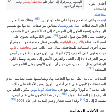
الهينومارو مرفوعًا إلى جوار علم
محافظة أوكيناوا
وعلم
أحادي اللون
مدينة أوراسوي.
(باستثناء
محافظة
[95]
إهيمه
، والتي تستخدم رمزًا على علم ذو لونين).
وهناك عددًا من
أعلام المحافظات، مثل
هيروشيما
، تتطابق مواصفات أعلامها مع تصميم
الهينومارو (نسبة الطول إلى العرض 2 إلى 3، الكامون في المنتصف
[96]
وحجمه يمثل 3/5 من طول العلم).
بعض الكامونات تحتوي على
اسم المحافظة
بالأحرف اليابانية
، والبعض تمثل منمنمة من الموقع أو
ميزة أخرى استثنائية للمحافظة. مثال على ذلك، علم
محافظة ناغانو
،
حيث يحتوي على الحرف (ナ) البرتقالي اللون في وسط قرص أبيض.
يرمز الحرف (ナ) إلى الجبل والقرص الأبيض إلى بحيرة، ويمثل اللون
البرتقالي يمثل الشمس، في حين أن اللون الأبيض يمثل الثلوج في
[97]
المنطقة.
للبلديات اليابانية أيضًا أعلامها الخاصة بها، وتصاميمها تشبه تصاميم أعلام
المحافظات (كامون على علم أحادي اللون). ومن الأمثلة على ذلك،
علم مدينة "أماكوزا" والتي تقع في
محافظة كوماموتو
. يتكون العلم من
[98]
الحرف (ア) المحاط بأمواج.
يتركز هذا الكامون على علم أبيض،
[99]
[99]
بنسبة 2 إلى 3.
وقد اعتمد شعار وعلم المدينة في عام 2006.
الأعلام المشابهة