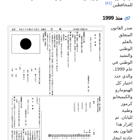
[41]
للمحافظين.
منذ 1999
صدر القانون
المتعلق
بالعلم
الوطني
والنشيد
الوطني في
عام 1999،
والذي حدد
اختيار كل
الهينومارو
والكيميجايو
كرموز
وطنية
لليابان. تم
إقرار هذا
القانون بعد
حادثة انتحار