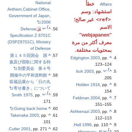
National
خطأ
Affairs
Anthem,Cabinet Office,
استشهاد: وسم
Government of Japan,
<ref>
غير صالح؛
2006
الاسم
أ
ب
Defense
^
"webjapanen"
Specification Z 8701C
(DSPZ8701C), Ministry
معرف أكثر من مرة
of Defense
بمحتويات مختلفة.
第１４５回国会 国
^
Edgington 2003
, pp.
^
旗及び国歌に関する特
123–124.
別委員会 第４号
أ
ب
Itoh 2003
, pp.
^
開催中の平和資料館
^
205.
収蔵品展から「日の丸
Holden 1916
, pp.
^
寄せ書き」について
154.
أ
ب
Smith 1975
, pp.
^
Feldman 2004
, pp.
^
171.
151–155.
Going back home
^
Ashkenazi 2003
, pp.
^
Takenaka 2003
, pp.
^
112–113.
101.
Hall 1996
, pp. 110.
^
Cutler 2001
, pp. 271.
^
أ
ب
ت
Hinomaru,
^