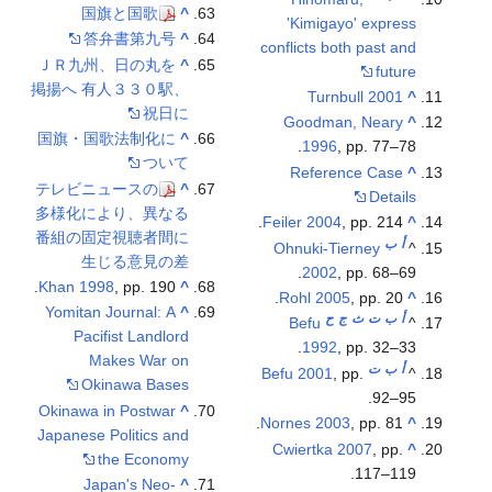
国旗と国歌
^
'Kimigayo' express
答弁書第九号
^
conflicts both past and
ＪＲ九州、日の丸を
^
future
掲揚へ 有人３３０駅、
Turnbull 2001
^
祝日に
Goodman, Neary
^
国旗・国歌法制化に
^
1996
, pp. 77–78.
ついて
Reference Case
^
テレビニュースの
^
Details
多様化により、異なる
Feiler 2004
, pp. 214.
^
番組の固定視聴者間に
أ
ب
Ohnuki-Tierney
^
生じる意見の差
2002
, pp. 68–69.
Khan 1998
, pp. 190.
^
Rohl 2005
, pp. 20.
^
Yomitan Journal: A
^
أ
ب
ت
ث
ج
ح
Befu
^
Pacifist Landlord
1992
, pp. 32–33.
Makes War on
أ
ب
ت
Befu 2001
, pp.
^
Okinawa Bases
92–95.
Okinawa in Postwar
^
Nornes 2003
, pp. 81.
^
Japanese Politics and
Cwiertka 2007
, pp.
^
the Economy
117–119.
Japan's Neo-
^