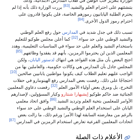
الوزارة بتعزيز حب الوطن في طلاب المدارس الابتدائية، وذلك
[83]
بتنشئتهم على احترام العلم والنشيد.
بررت الوزارة ذلك بأنه إذا لم
يحترم الطلبة اليابانيون رموزهم الخاصة، فلن يكونوا قادرون على
[84]
احترام رموز الدول الأخرى.
تسبب ذلك في جدل شديد في
المدارس
حول رفع العلم الوطني
[32]
والنشيد الوطني على حد سواء.
كما أعلن مجلس طوكيو للتعليم
باستخدام النشيد والعلم على حد سواء في المناسبات التعليمية، وهدد
[85]
المعلمين الذين لن يحترموا الرمزين، بأنهم قد يفقدوا وظائفهم.
احتج البعض بأن مثل هذه القواعد هي انتهاك
لدستور اليابان
، ولكن
المجلس جادل بأن المدارس هي وكالات حكومية، والعاملين بها من
[10]
الواجب عليهم تعليم الطلاب كيف يكونوا مواطنين يابانيين صالحين.
احتجاجًا على ذلك، رفضت بعض المدارس رفع الهينومارو في حفلات
[32]
التخرج، بل ومزق بعض أولياء الأمور العلم.
رفضت دعاوي المعلمين
الجنائية ضد حاكم طوكيو
إيشيهارا شنتارو
وكبار المسؤولين، لإصدارهم
[86]
الأوامر للمعلمين بتحية العلم وترديد النشيد.
وافق اتحاد معلمي
اليابان على استخدام العلم الوطني والنشيد الوطني على حد سواء
بالرغم من معارضته السابقة لهذا الأمر؛ ورغم ذلك، ما زالت بعض
[87]
اتحادات المعلمين الفرعية تعارض استخدام الرمزين في المدارس.
الأعلام ذات الصلة