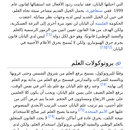
التي احتلتها اليابان، فقد تباينت ردود الأفعال عند استقبالها لقانون عام
1999. ففي
سنغافورة
، يحمل الجيل القديم مشاعر سيئة تجاه العلم،
في حين أن الجيل الجديد ليس لديه وجهات نظر مماثلة. اعتقدت
الحكومة
الفلبينية
أن اليابان لن تعود مرة أخرى إلى النزعة العسكرية،
ولكن الهدف من هذا القانون تعيين اثنين من الرموز الرسمية (العلم
[71]
والنشيد الوطني) قانونيًا، وهو حق لكل دولة.
ليس لدي اليابان قانون
يجرم حرق الهينومارو، ولكن لا يُسمح بحرق الأعلام الأجنبية في
[73]
[72]
اليابان.
بروتوكولات العلم
وفقًا للبروتوكول، يسمح برفع العلم من شروق الشمس وحتى غروبها؛
وبالنسبة للشركات والمدارس فيسمح برفع العلم من بداية يوم العلم
[74]
إلى نهايته.
وعند رفع علم اليابان مع علم بلد آخر في نفس الوقت،
يرفع العلم الضيف على يمين علم اليابان، ويجب أن يكون كلا العلمين
على نفس الارتفاع ومتساوون في الحجم. عندما يتم عرض أكثر من
علم أجنبي، يتم ترتيب علم اليابان حسب الترتيب الأبجدي المنصوص
[75]
عليها في
الأمم المتحدة
.
وعندما يصبح العلم غير صالح للاستخدام
[74]
نتيجة التلف، يحرق عادة في أماكن خاصة.
لا يحدد القانون المتعلق
بالعلم الوطني والنشيد الوطني بروتوكول استخدام العلم، ولكن لدى