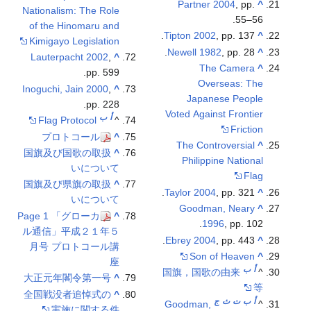
Partner 2004
, pp.
^
Nationalism: The Role
55–56.
of the Hinomaru and
Tipton 2002
, pp. 137.
^
Kimigayo Legislation
Newell 1982
, pp. 28.
^
Lauterpacht 2002
,
^
The Camera
^
pp. 599.
Overseas: The
Inoguchi, Jain 2000
,
^
Japanese People
pp. 228.
Voted Against Frontier
أ
ب
Flag Protocol
^
Friction
プロトコール
^
The Controversial
^
国旗及び国歌の取扱
^
Philippine National
いについて
Flag
国旗及び県旗の取扱
^
Taylor 2004
, pp. 321.
^
いについて
Goodman, Neary
^
Page 1 「グローカ
^
1996
, pp. 102.
ル通信」平成２１年５
Ebrey 2004
, pp. 443.
^
月号 プロトコール講
Son of Heaven
^
座
أ
ب
国旗，国歌の由来
^
大正元年閣令第一号
^
等
全国戦没者追悼式の
^
أ
ب
ت
ث
ج
Goodman,
^
実施に関する件