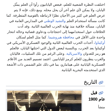
اختلفت النظرة الشعبية للعلم، فبعض اليابانيون رأوا أن العلم يمثّل
اليابان، ولا يمكن لأي علم آخر أن يحل محله. ومع ذلك، فإنه لا يتم
عرض العلم في كثير من الأحيان نظرًا لارتباطه بالقومية المتطرفة. كما
كانت مسألة استخدام العلم
والنشيد الوطني
في المدارس العامة في
اليابان، مسألة خلافية منذ نهاية الحرب العالمية الثانية. وقد أدت
الخلافات حول استخدامهما إلى احتجاجات ودعاوى قضائية وحالة انتحار
واحدة على الأقل في
محافظة هيروشيما
. كما مثل العلم لسكان
أوكيناوا
، أحداث الحرب العالمية الثانية والوجود العسكري الأمريكي في
أوكيناوا بعد الحرب، وبالنسبة لبعض الدول التي احتلتها اليابان، فالعلم
هو رمز للعدوان
والامبريالية
. وعلى الرغم من تلك السلبيات، فاليابان
والغرب ينظرون للعلم كرمز لليابانيين. اعتمد تصميم العديد من الأعلام
العسكرية اليابانية على هينامارو، بما في ذلك علم الشمس ذات الأشعة
الذي استخدمته البحرية اليابانية.
التاريخ
قبل
عام 1900
منشأ