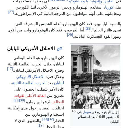
في
الفلبين
وإندونيسيا
ومانشوكو
.
في بعض المستعمرات
مثل
كوريا
، استخدم الهينومارو وبعض الرموز الأخرى لنبذ الكوريين
[27]
ومعاملتهم على أنهم مواطنون من الدرجة الثانية في الإمبراطورية.
بالنسبة لليابانيين، فقد كان الهينومارو "علم الشمس المشرقة التي
[28]
تضئ ظلام العالم".
أما الغربيون، فقد كان الهينومارو واحد من أقوى
[29]
رموز القوة العسكرية اليابانية.
الاحتلال الأمريكي لليابان
كان الهينومارو هو العلم الوطني
لليابان، خلال الحرب العالمية الثانية
[17]
وفترة الاحتلال الأمريكي لليابان.
وخلال فترة
الاحتلال الأمريكي
لليابان
بعد
الحرب العالمية الثانية
،
كان الأمر يتطلب الحصول على
تصريح من
القائد الأعلى لقوات
[31]
[30]
التحالف
لرفع الهينومارو.
اختلفت المصادر حول مدى إمكانية
إنزال الهينومارو في
سيول
في
استخدام الهينومارو، بين
9 سبتمبر 1945، بعد استسلام
[33]
[32]
الحظر
والتضييق الذي لا
اليابان.
[17]
يصل للحظر.