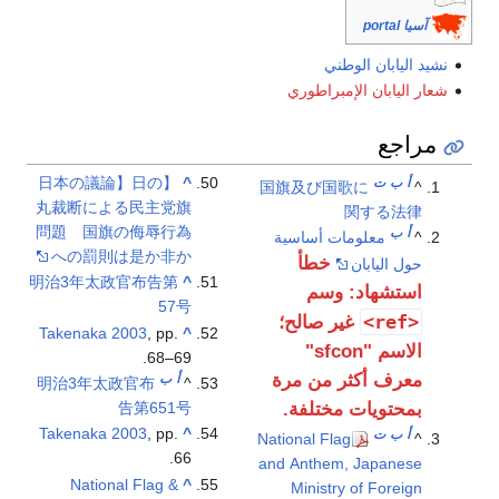
آسيا portal
نشيد اليابان الوطني
شعار اليابان الإمبراطوري
مراجع
【日本の議論】日の
^
أ
ب
ت
国旗及び国歌に
^
丸裁断による民主党旗
関する法律
問題 国旗の侮辱行為
أ
ب
^
معلومات أساسية
への罰則は是か非か
خطأ
حول اليابان
明治3年太政官布告第
^
استشهاد: وسم
57号
<ref>
غير صالح؛
Takenaka 2003
, pp.
^
الاسم "sfcon"
68–69.
معرف أكثر من مرة
أ
ب
明治3年太政官布
^
告第651号
بمحتويات مختلفة.
Takenaka 2003
, pp.
^
أ
ب
ت
National Flag
^
66.
and Anthem, Japanese
National Flag &
^
Ministry of Foreign