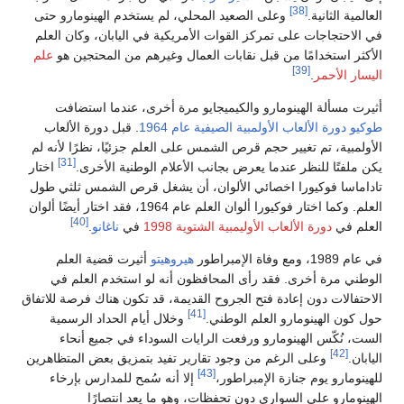
[38]
العالمية الثانية.
وعلى الصعيد المحلي، لم يستخدم الهينومارو حتى
في الاحتجاجات على تمركز القوات الأمريكية في اليابان، وكان العلم
الأكثر استخدامًا من قبل نقابات العمال وغيرهم من المحتجين هو
علم
[39]
اليسار الأحمر
.
أثيرت مسألة الهينومارو والكيميجايو مرة أخرى، عندما استضافت
طوكيو
دورة الألعاب الأولمبية الصيفية عام 1964
. قبل دورة الألعاب
الأولمبية، تم تغيير حجم قرص الشمس على العلم جزئيًا، نظرًا لأنه لم
[31]
يكن ملفتًا للنظر عندما يعرض بجانب الأعلام الوطنية الأخرى.
اختار
تاداماسا فوكيورا اخصائي الألوان، أن يشغل قرص الشمس ثلثي طول
العلم. وكما اختار فوكيورا ألوان العلم عام 1964، فقد اختار أيضًا ألوان
[40]
العلم في
دورة الألعاب الأوليمبية الشتوية 1998
في
ناغانو
.
في عام 1989، ومع وفاة الإمبراطور
هيروهيتو
أثيرت قضية العلم
الوطني مرة أخرى. فقد رأى المحافظون أنه لو استخدم العلم في
الاحتفالات دون إعادة فتح الجروح القديمة، قد تكون هناك فرصة للاتفاق
[41]
حول كون الهينومارو العلم الوطني.
وخلال أيام الحداد الرسمية
الست، نُكّس الهينومارو ورفعت الرايات السوداء في جميع أنحاء
[42]
اليابان.
وعلى الرغم من وجود تقارير تفيد بتمزيق بعض المتظاهرين
[43]
للهينومارو يوم جنازة الإمبراطور،
إلا أنه سُمح للمدارس بإرخاء
الهينومارو على السواري دون تحفظات، وهو ما يعد انتصارًا