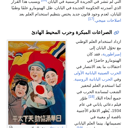
التي لم تنشر في الجريدة الرسمية في اليابان.
وبسبب هذا القرار
الذي أصدرته الحكومة الجديدة في اليابان، ظل الهينومارو علمًا وطنيًا
لليابان، لعدم وجود قانون جديد يختص بتنظيم استخدام العلم بعد
[17]
اصلاحات مييجي
.
الصراعات المبكرة وحرب المحيط الهادئ
ازداد استخدام العلم الوطني
مع تحوّل اليابان إلى
إمبراطورية
، فقد كان
الهينومارو حاضرًا في
احتفالات ما بعد الانتصار في
الحرب الصينية اليابانية الأولى
وفي
الحرب اليابانية الروسية
.
كما استخدم العلم لتحفيز
الشعب لمساندة الحرب في
[18]
جميع أنحاء البلاد.
صُوّر
فيلم دعائي ياباني في عام
1934، يُظهر الاعلام الأجنبية
ناقصة أو معيبة في
تصميماتها، بينما العلم الياباني
ملصق دعائي
يدعو للسلام بين