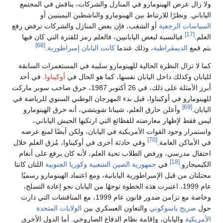
ولا زال عرض الهينومارو في المنازل والشركات، يناقش في المجتمع
الياباني. ونظرًا للارتباط بين الهينومارو والناشطين اليمينيين أو
السياسات الرجعية
أو الشغب، فإن بعض المنازل والشركات ترفض رفع
[17]
العلم.
فبالنسبة لبعض اليابانيين، فالعلم رمز للفترة التي كان فيها
[68]
يتم قمع
الديمقراطية
، وذلك عندما
كانت اليابان إمبراطورية
.
كما لا تزال النظرة الحالية للهينومارو سلبية في المستعمرات السابقة
لليابان وكذلك داخل اليابان نفسها، كما هو الحال في
أوكيناوا
. في أحد
أبرز الأمثلة على ذلك، في 26 أكتوبر 1987، حرق صاحب سوبر ماركت
للهينومارو في أوكيناوا، قبل بدء المهرجان الوطني السنوي للرياضة في
[69]
اليابان.
وأعلن حارق العلم، شيبانا شويتشي، أنه حرق الهينومارو
ليس فقط لإظهار معارضته للفظائع التي ارتكبها الجيش الياباني،
واستمرار وجود القوات الأمريكية في اليابان، ولكن أيضًا لمنع عرضه
[70]
في الأماكن العامة.
وفي حادثة أخرى في أوكيناوا، مُزق العلم خلال
احتفال مدرسي، ورفض الطلاب تحية العلم، لأنه كان يرفع على أنغام
[18]
الكيميجارو.
في
جمهورية الصين الشعبية
وكوريا الجنوبية
اللتان كانتا
محتلتان من قبل الإمبراطورية اليابانية، ومع اعتماد الهينومارو رسميًا
عام 1999، اعتبرت هذه الخطوة توجهًا من اليابان نحو إعادة التسلح،
وخاصة مع تزامن صدور قانون عام 1999، مع المناقشات التي دارت
حول
ضريح ياسوكوني
والتعاون العسكري بين
الولايات المتحدة
الأمريكية
واليابان، وإقامة نظام الدفاع الصاروخي. أما الدول الأخرى