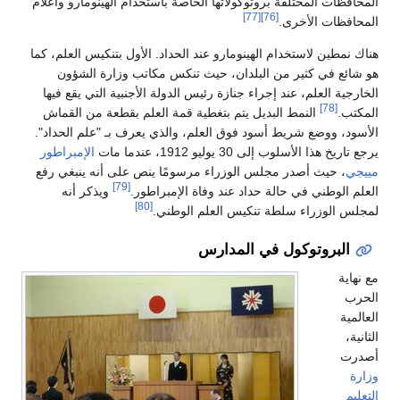
المحافظات المختلفة بروتوكولاتها الخاصة باستخدام الهينومارو وأعلام
[77]
[76]
المحافظات الأخرى.
هناك نمطين لاستخدام الهينومارو عند الحداد. الأول بتنكيس العلم، كما
هو شائع في كثير من البلدان، حيث تنكس مكاتب وزارة الشؤون
الخارجية العلم، عند إجراء جنازة رئيس الدولة الأجنبية التي يقع فيها
[78]
المكتب.
النمط البديل يتم بتغطية قمة العلم بقطعة من القماش
الأسود، ووضع شريط أسود فوق العلم، والذي يعرف بـ "علم الحداد".
يرجع تاريخ هذا الأسلوب إلى 30 يوليو 1912، عندما مات
الإمبراطور
مييجي
، حيث أصدر مجلس الوزراء مرسومًا ينص على أنه ينبغي رفع
[79]
العلم الوطني في حالة حداد عند وفاة الإمبراطور.
ويذكر أنه
[80]
لمجلس الوزراء سلطة تنكيس العلم الوطني.
البروتوكول في المدارس
مع نهاية
الحرب
العالمية
الثانية،
أصدرت
وزارة
التعليم