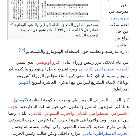
مدير
مدرسة في
هيروشيما
،
لعدم تمكنه
نسخة من القانون المتعلق بالعلم الوطني والنشيد الوطنية
الصادر في 15 أغسطس 1999، والمنشور في الجريدة
من حل
الرسمية اليابانية.
نزاع بين
مجلس
[44]
إدارة مدرسته ومعلميه حول استخدام الهينومارو والكيميجايو.
في عام 2000، قرر رئيس وزراء اليابان
كيزو أوبوتشي
الذي ينتمي
للحزب الديمقراطي الليبرالي
وضع تشريع لجعل الهينومارو والكيميجايو
رموز رسمية لليابان. كما سعى كبير أمناء مجلس الوزراء "هيرومو
نوناكا"، لإتمام التشريع ليتزامن مع الذكرى العاشرة لتتويج
أكيهيتو
إمبراطورًا.
كان الحزب الليبرالي الديمقراطي وحزب الحكومة النظيفة (
كوميتو
)
هما أكبر المؤيديين لمشروع القانون، في حين شملت المعارضة
الحزب
الاشتراكي الديمقراطي الياباني
والحزب الشيوعي الياباني
، اللذان ربطا
بين الرمزين ومدلولاتهما في فترة الحرب. كما عارض الحزب الشيوعي
الياباني طرح القضية للاستفتاء الشعبي. وفي الوقت نفسه، لم يحسم
الحزب الديمقراطي الياباني
قراره داخليًا، ولكن طالب رئيس الحزب