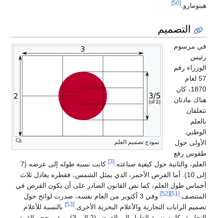
[50]
هينومارو.
التصميم
في مرسوم
رئيس
الوزراء رقم
57 لعام
1870، كان
هناك مادتان
تتعلقان
بالعلم
الوطني.
نموذج تصميم العلم
الأولى حول
طقوس رفع
[3]
العلم، والثانية حول كيفية صناعته.
كانت نسبة طوله إلى عرضه (7
إلى 10). أما القرص الأحمر، الذي يمثل الشمس، فقطره يعادل ثلاث
أخماس طول العلم، كما نص القانون الصادر على أن يكون القرص في
[52]
[51]
المنتصف.
وفي 3 أكتوبر من العام نفسه، صدرت لوائح حول
[53]
تصميم الرايات التجارية والأعلام البحرية الأخرى.
بالنسبة للأعلام
التجارية، كانت نسبة الطول إلى العرض (2 إلى 3)، وبقي حجم القرص