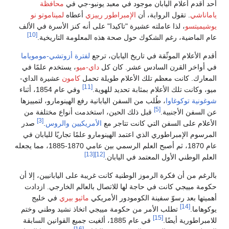
أحد أقدم أعلام اليابان موجود في معبد يونبو-جي في
محافظة
ياماناشي
. تقول الرواية، أن
الإمبراطور رييزي
أعطاه
لميناموتو نو
يوشيميتسو
، لذا عاملته عشيرة "تاكيدا" على أنه كنز الأسرة في الألف
[10]
عام الماضية، رغم الشكوك حول صحة هذه المعلومة التاريخية.
أقدم الأعلام الموثّقة في تاريخ اليابان، ترجع
لفترة أزوتشي-موموياما
في أواخر القرن السادس عشر. كان كل
داي-ميو
، يستخدم علمًا في
المعارك. كانت معظم تلك الأعلام طويلة تحمل
كامون
عشيرة الداي-
[11]
ميو، وكانت تلك الأعلام بمثابة تحديد للهوية.
وفي عام 1854، أثناء
شوغونية توكوغاوا
، طُلب من السفن اليابانية رفع الهينومارو، لتمييزها
[5]
عن السفن الأجنبية.
قبل ذلك الحين، استخدمت أنواع مختلفة من
[3]
الأعلام على السفن التي كانت تتاجر مع
الأمريكيين
والروس
.
صدر
المرسوم الإمبراطوري الذي اعتمد الهينومارو علمًا تجاريًا لليابان في
عام 1870، ثم أصبح العلم الرسمي بين عامي 1870-1885، مما يجعله
[13]
[12]
العلم الوطني الأول المعتمد في اليابان.
بالرغم من أن فكرة الرموز الوطنية كانت غريبة على اليابانيين، إلا أن
حكومة مييجي كانت في حاجة لها للاتصال بالعالم الخارجي. ازدادت
أهميتها بعد رسوّ سفينة الكومودور الأمريكي
ماثيو بيري
في خليج
[14]
يوكوهاما.
تطلب الأمر من حكومة مييجي اتخاذ نشيد وطني وختم
[15]
للامبراطورية أيضًا.
في عام 1885، ألغيت جميع القوانين السابقة
[16]