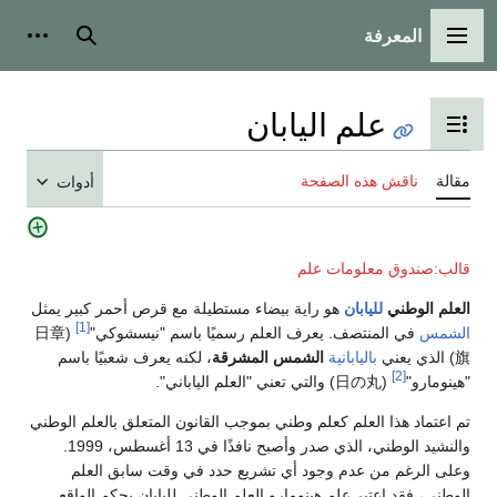
المعرفة
القائمة الرئيسية
بحث
أدوات
علم اليابان
تبديل عرض جدول المحتويات
مقالة
ناقش هذه الصفحة
أدوات
قالب:صندوق معلومات علم
العلم الوطني
لليابان
هو راية بيضاء مستطيلة مع قرص أحمر كبير يمثل
[1]
الشمس
في المنتصف. يعرف العلم رسميًا باسم "نيسشوكي"
(日章
旗) الذي يعني
باليابانية
الشمس المشرقة
، لكنه يعرف شعبيًا باسم
[2]
"هينومارو"
(日の丸) والتي تعني "العلم الياباني".
تم اعتماد هذا العلم كعلم وطني بموجب القانون المتعلق بالعلم الوطني
والنشيد الوطني، الذي صدر وأصبح نافذًا في 13 أغسطس، 1999.
وعلى الرغم من عدم وجود أي تشريع حدد في وقت سابق العلم
الوطني، فقد اعتبر علم هينومارو العلم الوطني لليابان بحكم الواقع.