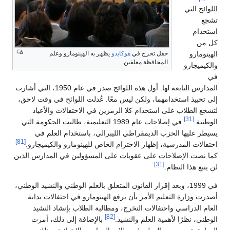
اللوائح التي
تشجع
استخدام
كل من
الهينومارو
حفل تخرج في
هوكايدو
يظهر به الهينومارو وعلم
المحافظة معلقين.
والكيميجارو
في
المدارس التابعة لها. أول هذه اللوائح صدر في عام 1950، التي أشارت
إلى تحبيذ استخدامهما، ولكن ليس معًا. عُدلت اللوائح في وقت لاحق،
لتشجع الطلاب على استخدام كلا الرمزين في الاحتفالات والأعياد
[31]
الوطنية.
في إصلاحات عام 1989 التعليمية، طالبت الحكومة التي
يسيطر عليها الحزب الديمقراطي الليبرالي، باستخدام العلم في
[81]
احتفالات المدرسية، إظهار الاحترام الخاص للهينومارو والكيميجارو.
كما نصت الإصلاحات على عقوبات على المسؤولين في المدارس الذين
[31]
لن يتبع هذا النظام.
في 1999، وبعد إقرار القانون المتعلق بالعلم الوطني والنشيد الوطني،
أصدرت وزارة التعليم الأمر بأن يرفع الهينومارو في احتفالات بداية
العام الدراسي واحتفالات التخرج، ومطالبة الطلاب بإنشاد النشيد
[82]
الوطني، نظرًا لأهمية العلم والنشيد.
بالإضافة إلى ذلك، أمرت