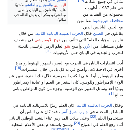
[19]
مثالي في جميع أشكاله.
اليابانيين
والصينيين
والمانشو
. مكتوبًا
في عام 1937، أظهرت
عليه : "بالتعاون بين اليابان والصين
مجموعة من الفتيات من
ومانشوكو، يمكن أن يعيش العالم في
سلام".
محافظة هيروشيما
تضامنهن
مع الجنود اليابانيين الذين
يقاتلون في
الصين
خلال
الحرب الصينية اليابانية الثانية
، من خلال
تناولهن "وجبات العلم" التي تتألف من
خوخ الاومبوشي
في منتصف
طبق مستطيل من
الأرز
. وأصبح
بنتو
العلم الرمز الرئيسي للتعبئة
[20]
للحرب والجندية في اليابان حتى الأربعينيات.
أدت انتصارات اليابان في الحرب مع الصين، لظهور الهينومارو مرة
[18]
أخرى في الاحتفالات. وأصبح في يد كل ياباني خلال المسيرات.
وطبع الهينومارو أيضًا على الكتب المدرسية خلال تلك الفترة، تعبير عن
الولاء للإمبراطور وللوطن. كان استعراض العلم أو عبادة الإمبراطور
يوميًا أحد وسائل التعبير عن الوطنية، وجزء من كون المواطن ياباني
[21]
صالح.
وخلال
الحرب العالمية الثانية
، كان العلم رمزًا للامبريالية اليابانية في
المناطق المحتلة في
جنوب شرق آسيا
، فقد كان على الناس أن
[22]
يستخدموا العلم،
وعلى طلاب المدارس غناء النشيد الوطني الياباني
[23]
أثناء رفع العلم في الصباح.
وسمح باستخدام بعض الأعلام المحلية
[26]
[25]
[24]