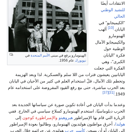
الانتقادات أيضًا
للنشيد الوطني
الحالي
"الكيميجايو" في
[10]
اليابان.
ألهب
الهينومارو
والكيميجايو الآمال
الوطنية حول
فكرة "اليابان
الهينومارو يرفع في مبنى
الأمم المتحدة
في
نيويورك
عام 1956.
الكبرى"، وهي
الفكرة التي جعلت
اليابانيين يعيشون فترات من اللا سلم والعسكرية. لذا وبعد الهزيمة
وتحطم تلك الآمال، قلّ استخدام العلم في كثير من الأحيان في اليابان
بعد الحرب مباشرة، حتى مع رفع القيود المفروضة على استخدامه عام
[37]
[31]
1949.
وعندما بدأت اليابان في أعادة تكوين صورة عن سياساتها الجديدة بعد
الحرب دبلوماسيًا، استخدم الهينومارو كسلاح سياسي في الخارج. ففي
الزيارة التي قام بها الإمبراطور
هيروهيتو
والإمبراطورة كوجون
إلى
هولندا
، أحرق مواطنون هولنديون الهينومارو، وطالبوا بعودة الإمبراطور
إلى اليابان أو أن يسجن
كأسير حرب
هولندي عن جرائمه خلال الحرب