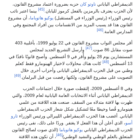
الديمقراطي الياباني
ناوتو كان
حزبه بضرورة اعتماد مشروع القانون،
[45]
لأن الحزب يعترف بالرمزين بالفعل كرموز لليابان.
بينما اعتبر نائب
رئيس الوزراء (رئيس الوزراء في المستقبل)
يوكيو هاتوياما
، أن مشروع
القانون هذا قد يسبب المزيد من الانقسامات بين أفراد المجتمع وفي
[46]
المدارس العامة.
أقر مجلس النواب مشروع القانون في 22 يوليو 1999، بأغلبية 403
[47]
صوت مقابل 86 صوت.
وأرسل التشريع الجديد لمجلس
المستشارين يوم 28 يوليو وأُقر في 9 أغسطس. وأصبح قانونًا نافذًا في
[48]
13 أغسطس.
كانت هناك محاولات لاختيار الهينومارو فقط كعلم
وطني من قبل الحزب الديمقراطى اليابانى وأحزاب أخرى خلال
[49]
التصويت على مشروع القانون، ولكنها رفضت من قبل البرلمان.
وفي 8 أغسطس 2009، إلتقطت صورة خلال اجتماعات الحزب
الديمقراطي الياباني أثناء الانتخابات العامة اليابانية لعام 2009، والتي
ظهرت بها لافتة متدلاه من السقف. صنعت هذه اللافتة من علمي
هينومارو قُصا وخيطا معًا لتشكيل شكل شعار الحزب الديمقراطى
الياباني. أغضب هذا الحزب الديمقراطي الليبرالي ورئيس الوزراء
تارو
أسو
، الذي أعلن أن هذا الفعل لا يغتفر. وردًا على ذلك، نفى رئيس
الحزب الديمقراطي الياباني
يوكيو هاتوياما
(الذي صوت لصالح القانون
[46]
المتعلق بالعلم الوطني والنشيد الوطني)
، أن تكون هذه اللافتة