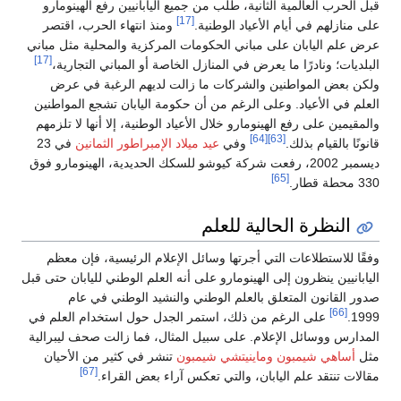
قبل الحرب العالمية الثانية، طلب من جميع اليابانيين رفع الهينومارو
[17]
على منازلهم في أيام الأعياد الوطنية.
ومنذ انتهاء الحرب، اقتصر
عرض علم اليابان على مباني الحكومات المركزية والمحلية مثل مباني
[17]
البلديات؛ ونادرًا ما يعرض في المنازل الخاصة أو المباني التجارية،
ولكن بعض المواطنين والشركات ما زالت لديهم الرغبة في عرض
العلم في الأعياد. وعلى الرغم من أن حكومة اليابان تشجع المواطنين
والمقيمين على رفع الهينومارو خلال الأعياد الوطنية، إلا أنها لا تلزمهم
[64]
[63]
قانونًا بالقيام بذلك.
وفي
عيد ميلاد الإمبراطور الثمانين
في 23
ديسمبر 2002، رفعت شركة كيوشو للسكك الحديدية، الهينومارو فوق
[65]
330 محطة قطار.
النظرة الحالية للعلم
وفقًا للاستطلاعات التي أجرتها وسائل الإعلام الرئيسية، فإن معظم
اليابانيين ينظرون إلى الهينومارو على أنه العلم الوطني لليابان حتى قبل
صدور القانون المتعلق بالعلم الوطني والنشيد الوطني في عام
[66]
1999.
على الرغم من ذلك، استمر الجدل حول استخدام العلم في
المدارس ووسائل الإعلام. على سبيل المثال، فما زالت صحف ليبرالية
مثل
أساهي شيمبون
وماينيتشي شيمبون
تنشر في كثير من الأحيان
[67]
مقالات تنتقد علم اليابان، والتي تعكس آراء بعض القراء.