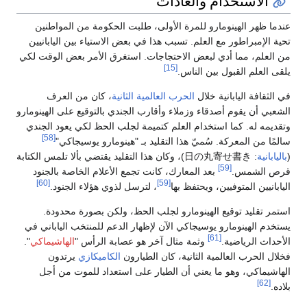
الاستخدام والعادات
عندما ظهر الهينومارو للمرة الأولى، طلبت الحكومة من المواطنين
تحية الإمبراطور مع العلم. تسبب هذا في بعض الاستياء بين اليابانيين
من العلم، مما أدي لبعض الاحتجاجات. استغرق الأمر بعض الوقت لكي
[15]
يلقى العلم القبول بين الناس.
في الثقافة اليابانية خلال
الحرب العالمية الثانية
، كان من العرف
الشعبي أن يقوم أصدقاء وزملاء وأقارب الجندي بالتوقيع على الهينومارو
وتقديمه له. كما استخدام العلم كتميمة لجلب الحظ لكي يعود الجندي
[58]
سالمًا من المعركة. سُميّ هذا التقليد بـ "هينومارو يوسيجاكي"
(
باليابانية
: 日の丸寄せ書き)، وكان هذا التقليد يقتضي بألا تلمس الكتابة
[59]
قرص الشمس.
بعد المعارك، كانت تجمع الأعلام الخاصة بالجنود
[60]
[59]
اليابانيين المتوفيين، ويحتفظ بها
، لترسل لذوي هؤلاء الجنود.
استمر تقليد توقيع الهينومارو لجلب الحظ، ولكن بصورة محدودة.
يستخدم الهينومارو يوسيجاكي الآن لإظهار الدعم للمنتخب الياباني في
[61]
الأحداث الرياضية.
وثمة مثال آخر هو عصابة الرأس "
الهاشيماكي
".
فخلال الحرب العالمية الثانية، كان الطيارون
الكاميكازي
يرتدون
الهاشيماكي، وهو ما يعني أن الطيار على استعداد للموت من أجل
[62]
بلاده.