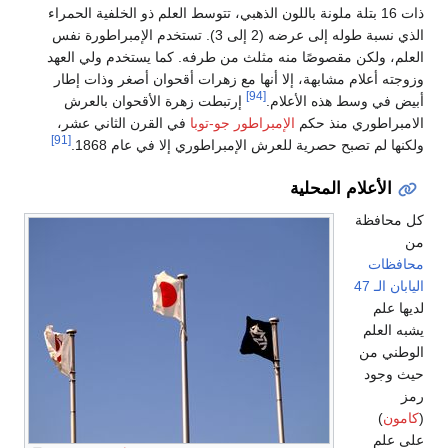
ذات 16 بتلة ملونة باللون الذهبي، تتوسط العلم ذو الخلفية الحمراء
الذي نسبة طوله إلى عرضه (2 إلى 3). تستخدم الإمبراطورة نفس
العلم، ولكن مقصوصًا منه مثلث من طرفه. كما يستخدم ولي العهد
وزوجته أعلام مشابهة، إلا أنها مع زهرات أقحوان أصغر وذات إطار
[94]
أبيض في وسط هذه الأعلام.
إرتبطت زهرة الأقحوان بالعرش
الامبراطوري منذ حكم
الإمبراطور جو-توبا
في القرن الثاني عشر،
[91]
ولكنها لم تصبح حصرية للعرش الإمبراطوري إلا في عام 1868.
الأعلام المحلية
كل محافظة
من
محافظات
اليابان الـ 47
لديها علم
يشبه العلم
الوطني من
حيث وجود
رمز
(
كامون
)
على علم