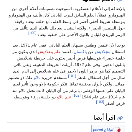
بالإضافة إلى الأعلام العسكرية، استوحيت تصميمات أعلام أخرى من
الهينومارو. فمثلاً، العلم السابق للبريد الياباني كان يتألف من الهينومارو
يتوسطه شريط أفقي أحمر في وسط العلم، مع حلقة بيضاء رقيقة
حول الشمس الحمراء. ولكنه استبدل بعد ذلك بالعلم الذي يتألف من
[100]
الرمز البريدي لليابان باللون الأحمر على خلفية بيضاء.
يوجد الآن علمين وطنيين يشبهان العلم الياباني. ففي عام 1971، بعد
استقلال
بنجلاديش
عن
باكستان
، اعتمد
علم بنغلاديش
الذي يتكون من
خلفية خضراء يتوسطها قرص أحمر يحتوي على خريطة بنجلاديش
باللون الذهبي. وفي عام 1972، أزيلت الخريطة الذهبية، وبقي باقي
التصميم كما هو. يرمز اللون الأحمر في علم بنجلادش إلى الدم الذي
[101]
سال من أجل استقلال بلدهم.
تستخدم جزيرة
بالاو
علمًا ذو تصميم
مماثل، ولكن بألوان مختلفة تمامًا. تنكر حكومة بالاو وجود تأثير لعلم
اليابان على علمها الوطني، بالرغم من أن اليابان كانت تحتل بالاو منذ
[102]
عام 1914 حتى عام 1944.
علم بالاو
ذو خلفية زرقاء ويتوسطه
[103]
قرص أصفر.
اقرأ أيضا
اليابان portal