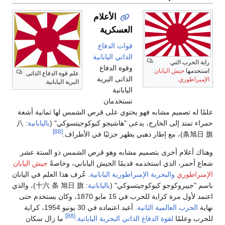
الأعلام
العسكرية
قوات الدفاع
الذاتي اليابانية
راية الحرب التي
وقوة الدفاع
استخدمها
جيش اليابان
علم قوة الدفاع الذاتى
الذاتى البرية
الإمبراطوري
.
البرية اليابانية.
اليابانية
تستخدمان
علمًا له تصميم مشابه فهو يحتوي على قرص الشمس لها ثمانية أشعة
حمراء تمتد إلى الخارج، يدعى "هاشيجو كيوكوجيتسوكي" (
باليابانية
: 八
[88]
条旭日 旗)، مع إطار ذهبي يظهر جزئيًا في الأطراف.
وهناك أعلام أخرى بتصميم مشابه وهو قرص الشمس ذو الستة عشر
شعاع أحمر، الذي استخدمه قديمًا الجيش الياباني، وخاصةً
جيش اليابان
الإمبراطوري
والبحرية الإمبراطورية اليابانية
. عُرف هذا العلم في اليابان
باسم "جييروكوجو كيوكوجيتسوكي" (
باليابانية
: 十六 条 旭日 旗)، والذي
اعتمد لأول مرة كراية للحرب في 15 مايو 1870، وكان يستخدم حتى
نهاية
الحرب العالمية الثانية
. أعيد اعتماده في 30 يونيو 1954، كراية
[88]
للحرب وعلمًا
لقوة الدفاع الذاتي البحرية اليابانية
.
ما زال سكان