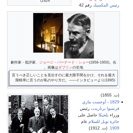
1924)
رئيس المكسيك
رقم 42
劇作家・批評家、
ジョージ・バーナード・ショー
(1856-1950)。右
画像は
ダブリン
の生地。
言うべき正しいことを見出すのに最大限手間をかけ、それを最大
限軽率に言うのが私のやり方だ。――インタビューより(1895)
(ت. 1855)
1829
-
أوجست ماري
فرنسوا برناريت
، رئيس
وزراء
بلجيكا
حاصل على
جائزة نوبل للسلام
عام
1909
. (ت. 1912)