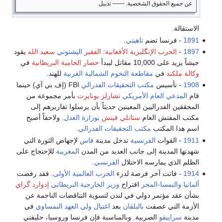
عن جميع الحقوق الشخصية. ―― تذييل
الاستقالة.
1891
- فرنسا تضم
تاهيتي
.
1897
-
الحرب الإنگليزية الأفغانية
:
الفقير
الپشتوني
سعيد الله
يقود
جيشاً يزيد على 10,000 مقاتل ليبدأ
حصار الحامية البريطانية
في
وكالة ملكند
في
مقاطعة التخوم الشمالية الغربية
للهند.
1908
- تأسيس
مكتب التحقيقات الفدرالي
FBI (إف بي آي) حينما
قام
المدعي العام الأمريكي
تشارلز بوناپرت
بأمر مجموعة من
المحققين الفدراليين المعينين حديثاً بأن يرسلوا تقاريرهم إلى
مكتب المفتش العام
ستانلي فينش
بوزارة العدل
. ولاحقاً أصبح
اسم هذا المكتب
مكتب التحقيقات الفدرالي
.
1911
- القوات
الفرنسية
تدخل مدينة
فاس
لإجهاض الثورة التي
شهدتها المدينة إلى جانب العديد من المدن
المغربية
للإحتجاج على
الظلم الذي يمارسه الاحتلال
الفرنسي
.
1914
- فاتت آخر فرصة لدرء
الحرب العالمية الأولى
. فقد رفضت
ألمانيا
والنمسا-المجر
اقتراح
وزير الخارجية البريطاني
إدوارد گراي
بشأن عقد مؤتمر دولي في لندن لتسوية التناقضات الناجمة عن
الأزمة التي عصفت
بالبلقان
بعد
اغتيال ولي العهد النمساوي
في
مدينة
سراييفو
الصربية. وبالمناسبة فإن فرنسا وروسيا، حليفتي