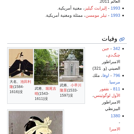
العالم 2011.
1993
-
إليزابث گيليز
، مغنية أمريكية.
1993
-
تيلر مومسن
، ممثلة ومغنية أمريكية.
وفيات
342
-
جين
چنگ‌دي
،
الامبراطور
الصيني (و. 321)
796
-
اوفا
، ملك
مرسيا
.
大名、
池田利
武将、
小早川
隆
(1584-
811
-
نقفور
武将、
堀尾吉
隆景
(1533-
1616)没
晴
(1543-
الأول لوگوثيتس
،
1597)没
1611)没
الامبراطور
البيزنطي
1380
-
الامبرا