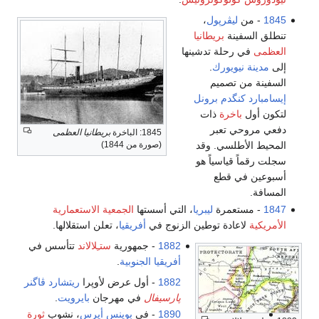
1845
- من
ليڤرپول
،
تنطلق السفينة
بريطانيا
العظمى
في رحلة تدشينها
إلى
مدينة نيويورك
.
السفينة من تصميم
إيسامبارد كنگدم برونل
لتكون أول
باخرة
ذات
دفعي مروحي تعبر
1845: الباخرة
بريطانيا العظمى
المحيط الأطلسي. وقد
(صورة من 1844)
سجلت رقماً قياسياً هو
أسبوعين في قطع
المسافة.
1847
- مستعمرة
ليبريا
، التي أسستها
الجمعية الاستعمارية
الأمريكية
لاعادة توطين الزنوج في
أفريقيا
، تعلن استقلالها.
1882
- جمهورية
ستـِلالاند
تتأسس في
أفريقيا الجنوبية
.
1882
- أول عرض لأوپرا
ريتشارد ڤاگنر
پارسيفال
في مهرجان
بايرويت
.
1890
- في
بوينس أيرس
، نشوب
ثورة