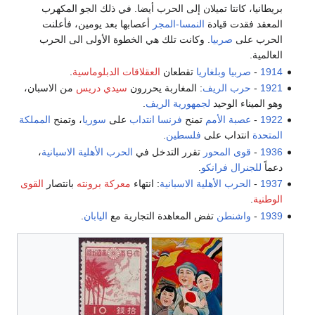
بريطانيا، كانتا تميلان إلى الحرب أيضا. في ذلك الجو المكهرب
المعقد فقدت قيادة
النمسا-المجر
أعصابها بعد يومين، فأعلنت
الحرب على
صربيا
. وكانت تلك هي الخطوة الأولى الى الحرب
العالمية.
1914
-
صربيا
وبلغاريا
تقطعان
العقلاقات الدبلوماسية
.
1921
-
حرب الريف
: المغاربة يحررون
سيدي دريس
من الاسبان،
وهو الميناء الوحيد
لجمهورية الريف
.
1922
-
عصبة الأمم
تمنح
فرنسا
انتداب
على
سوريا
، وتمنح
المملكة
المتحدة
انتداب على
فلسطين
.
1936
-
قوى المحور
تقرر التدخل في
الحرب الأهلية الاسبانية
،
دعماً
للجنرال فرانكو
.
1937
-
الحرب الأهلية الاسبانية
: انتهاء
معركة برونته
بانتصار
القوى
الوطنية
.
1939
-
واشنطن
تفض المعاهدة التجارية مع
اليابان
.