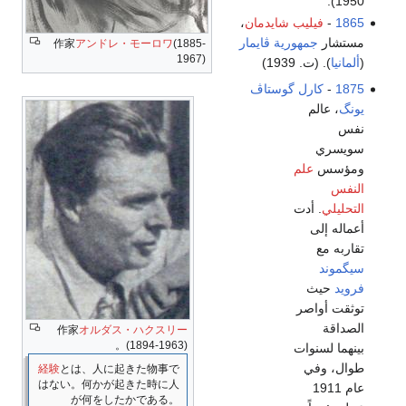
1950).
1865
-
فيليب شايدمان
،
مستشار
جمهورية ڤايمار
作家
アンドレ・モーロワ
(1885-
1967)
(
ألمانيا
). (ت. 1939)
1875
-
كارل گوستاڤ
يونگ
، عالم
نفس
سويسري
ومؤسس
علم
النفس
التحليلي
. أدت
أعماله إلى
تقاربه مع
سيگموند
فرويد
حيث
توثقت أواصر
الصداقة
作家
オルダス・ハクスリー
(1894-1963)。
بينهما لسنوات
طوال، وفي
経験
とは、人に起きた物事で
はない。何かが起きた時に人
عام 1911
が何をしたかである。