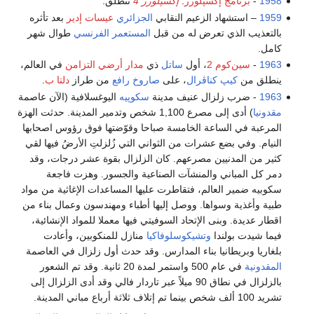
1958
-
برنامج إكسپلورر
:
إكسپلورر 4
تنطلق.
1959
– استشهاد الزعيم النقابي
الجزائري
عيسات إدير
بعد تأثره
بالتعذيب الذي تعرض له من قبل
المستعمر الفرنسي
طوال شهر
كامل.
1963
-
سين‌كوم 2
، أول
ساتل
ذي
مدار أرضي التزامن
في العالم،
ينطلق من
كيپ كناڤرال
، على
صاروخ رافع
من طراز
دلتا ب
.
1963
- ضرب زلزال عنيف مدينة
سكوپيه
اليوغسلافية (الآن عاصمة
مقدونيا
) أدى إلى مصرع 1,100 شخص وتدمير المدينة. حدثت الهزة
المرعبة في الساعة الخامسة صباحا وقوّضتها فوق رؤوس اصحابها
النيام. وفي بضع عشرات من الثواني التي زُلزلتِ الأرضُ فيها لقي
كثير من المدنيين مصرعهم. كان الزلزال بقوة عشر درجات، وقد
دمر كل المباني والمنشآت الصناعية والجسور. وهزت فاجعة
سكوبيه ضمير العالم، فتقاطرت عليها المساعدات الإغاثية من مواد
طبية وأغذية وسواها. ووصل إليها أطباء ومهندسون وعمال بناء من
اقطار عديدة. وبنى الإتحاد السوفيتي فيها معملا للمواد الإنشائية،
فيما شيدت بولندا
وتشيكوسلوفاكيا
منازل للمنكوبين، وأعادت
بلغاريا وبريطانيا بناء المدارس. وقد حدث أول زلزال في العاصمة
المقدونية
في عام 500 واستمر لمدة 20 ثانية. وقد تم الشعور
بالزلزال في نطاق 90 ميلاً عبر تاردار فالي وقد أدى الزلزال إلى
تشريد 100 ألف شخص بينما تم إتلاف ثلاثة أرباع مباني المدينة.