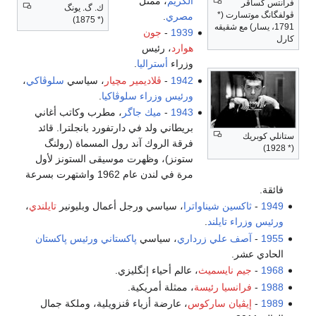
الكريم
، ممثل
فرانتس كساڤر
ك. گ. يونگ
ڤولفگانگ موتسارت (*
مصري
.
(* 1875)
1791، يسار) مع شقيقه
1939
-
جون
كارل
هوارد
، رئيس
وزراء
أستراليا
.
1942
-
ڤلاديمير مچيار
، سياسي
سلوڤاكي
،
ورئيس وزراء سلوڤاكيا
.
1943
-
ميك جاگر
، مطرب وكاتب أغاني
بريطاني ولد في دارتفورد بانجلترا. قائد
ستانلي كوبريك
فرقة الروك آند رول المسماة (رولنگ
(* 1928)
ستونز)، وظهرت موسيقى الستونز لأول
مرة في لندن عام 1962 واشتهرت بسرعة
فائقة.
1949
-
ثاكسين شيناواترا
، سياسي ورجل أعمال وبليونير
تايلندي
،
ورئيس وزراء تايلند
.
1955
-
آصف علي زرداري
، سياسي
پاكستاني
ورئيس پاكستان
الحادي عشر.
1968
-
جيم نايسميث
، عالم أحياء إنگليزي.
1988
-
فرانسيا رئيسة
، ممثلة أمريكية.
1989
-
إيڤيان ساركوس
، عارضة أزياء ڤنزويلية، وملكة جمال