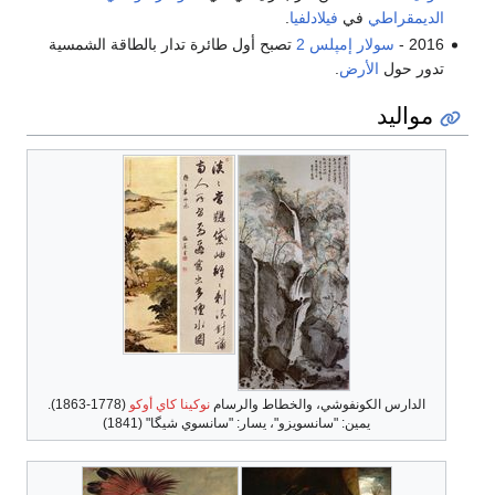
الديمقراطي
في
فيلادلفيا
.
2016 -
سولار إمپلس 2
تصبح أول طائرة تدار بالطاقة الشمسية
تدور حول
الأرض
.
مواليد
الدارس الكونفوشي، والخطاط والرسام
نوكينا كاي أوكو
(1778-1863).
يمين: "سانسويزو"، يسار: "سانسوي شيگا" (1841)