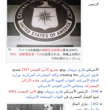
الرئيس
アメリカ合衆国の
国家安全保障法
署名(1947)。
NSC
・
国家軍政省
・
CIA
が設置される。画像は当時の
CIAの床のエンブレム
الأمريكي
هاري ترومان
يوقع
تشريع الأمن القومي 1947
ليصبح
قانون أمريكي
creating the
وكالة المخابرات المركزية
،
وزارة
الدفاع الأمريكية
,
القوات الجوية الأمريكية
،
قيادة الأركان
المشتركة
،
ومجلس الأمن القومي الأمريكي
.
1948
- الرئيس الأمريكي
هاري ترومان
يوقع
الأمر التنفيذي 9981
لمنع الفصل العنصري في
القوات المسلحة الأمريكية
.
1952
- تنازل الملك
فاروق
ملك مصر