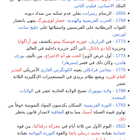
الملك
الاسباني
،
فيليپ الثاني
.
1656
- الرسام
رمبرانت
يعلن عدم تمكنه من سداد ديونه.
1758
-
الحرب الفرنسية والهندية
:
حصار لوي‌بورگ
ينتهي بانتصار
القوات البريطانية على الفرنسيين واستيلائها على
خليج سانت
لورنس
.
1773
- في
البرازيل
،
خوزيه فونسكا پينتو
يكتشف
نهر أراگوايا
وجزيرة
إليا دو بانانال
، ثاني أكبر جزيرة داخلية في العالم.
1773
- أول عرض لأوپرا
الحب هو أم الاختراع
، من تأليف
يوزف
هايدن
، وكان ذلك في قصر
إسترهازا
.
1775
-
بنجامن فرانكلن
يعينه
الكونگرس القاري
الأمريكي
المدير
العام للبريد
ويضع نظام بريدي في المستعمرات الإنگليزية الثلاثة
عشر.
1788
-
ولاية نيويورك
تصبح الولاية الحادية عشر في
الولايات
المتحدة
.
1793
-
الثورة الفرنسية
: السكان يكدسون المواد التموينية خوفاً من
تهاوي قيمة العملة
أسينا
، مما يدفع
اليعاقبة
لاصدار قانون يحظر
ذلك
.
1822
- اليوم الأول من ثلاثة أيام في
معركة درڤناكيا
، بين قوة
عثمانية
بقيادة
محمد درملي پاشا
والقوة
الثورية اليونانية
بقيادة
تيودوروس كولوكوترونيس
.