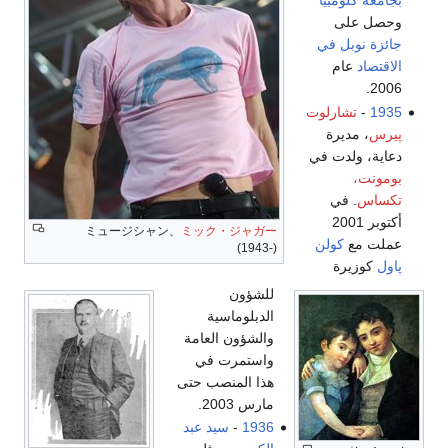
بجامعة كلومبيا
وحصل على
جائزة نوبل في
الاقتصاد
عام
2006.
1935
-
تشارلوت
پيرس
، مديرة
دعاية، ولدت في
بومونت،
تكساس
. في
أكتوبر 2001
ミュージシャン、
ミック・ジャガー
عملت مع
كولن
(1943-)
پاول
كوزيرة
للشؤون
الدبلوماسية
والشؤون العامة
واستمرت في
هذا المنصب حتى
مارس 2003.
1936
-
سيد عبد