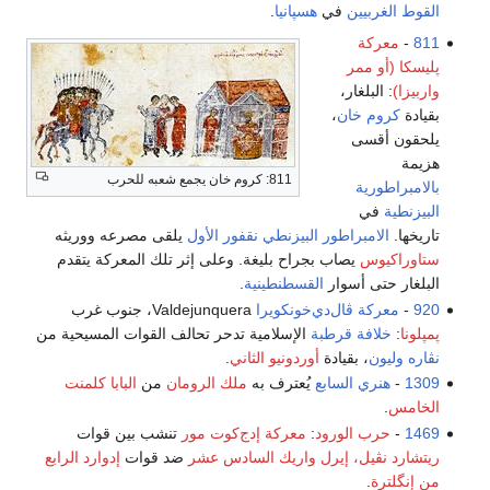
القوط الغربيين
في
هسپانيا
.
811
-
معركة
پليسكا (أو ممر
واربيزا)
: البلغار،
بقيادة
كروم خان
،
يلحقون أقسى
هزيمة
811: كروم خان يجمع شعبه للحرب
بالامبراطورية
البيزنطية
في
تاريخها.
الامبراطور البيزنطي
نقفور الأول
يلقى مصرعه ووريثه
ستاوراكيوس
يصاب بجراح بليغة. وعلى إثر تلك المعركة يتقدم
البلغار حتى أسوار
القسطنطينية
.
920
-
معركة ڤال‌دي‌خونكويرا
Valdejunquera، جنوب غرب
پمپلونا
:
خلافة قرطبة
الإسلامية تدحر تحالف القوات المسيحية من
نڤاره
وليون
، بقيادة
أوردونيو الثاني
.
1309
-
هنري السابع
يُعترف به
ملك الرومان
من
البابا كلمنت
الخامس
.
1469
-
حرب الورود
:
معركة إدج‌كوت مور
تنشب بين قوات
ريتشارد نڤيل، إيرل واريك السادس عشر
ضد قوات
إدوارد الرابع
من إنگلترة
.