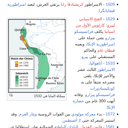
1509
- الامبراطور
كريشنادڤا رايا
يرتقي العرش، ليعيد
امبراطورية
ڤيجايانگرا
.
1529
-
الفتح الاسباني
لپيرو
:
كارلوس الأول من
اسبانيا
يكلف
فرانسيسكو
پيزارو
بشن حملة على
امبراطورية الإنكا
، ويعينه
قبطان عام
والحاكم
المستقبلي على
پيرو
.
1533
-
أتاهوالپا
،
الامبراطور
الثالث عشر
والأخير للإنكا، يلقى
مصرعه شنقاً على يد
كونكيستادورات
فرانسيسكو پيزارو
. وفاته
مملكة المايا في 1532
أنهت 300 عام من
حضارة
الإنكا
.
1572
- بدء
معركة مولودي
بين القوات الروسية
وتتار القرم
. وقد
استمر المعركة حتى
2 أغسطس
.
1581
-
قانون العدول
:
البلدان الواطئة
الشمالية تعلن استقلالها عن