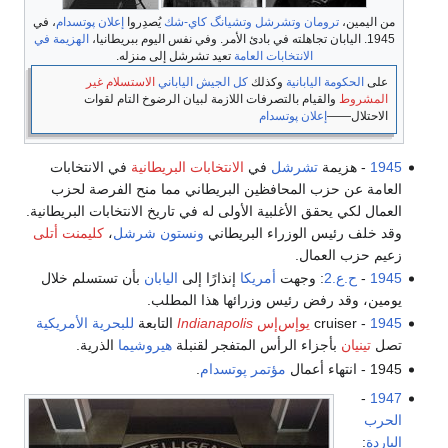
من اليمين،
ترومان
وتشرشل
وتشيانگ كاي-شك
يُصدِروا
إعلان پوتسدام
، في
1945. اليابان تجاهلته في بادئ الأمر. وفي نفس اليوم ببريطانيا،
الهزيمة في
الانتخابات العامة
تعيد تشرشل إلى منزله.
على
الحكومة اليابانية
وكذلك
كل الجيش الياباني
الاستسلام غير
المشروط
والقيام بالتصرفات اللازمة لبيان الرضوخ التام لقوات
الاحتلال――
إعلان پوتسدام
1945
- هزيمة
تشرشل
في
الانتخابات البريطانية
في الانتخابات
العامة عن حزب المحافظين البريطاني مما منح الفرصة لحزب
العمال لكي يحقق الأغلبية الأولى له في تاريخ الانتخابات البريطانية.
وقد خلف رئيس الوزراء البريطاني
ونستون شرشل
،
كليمنت أتلى
زعيم حزب العمال.
1945
-
ح.ع.2
: وجهت
أمريكا
إنذارًا إلى
اليابان
بأن تستسلم خلال
يومين، وقد رفض رئيس وزرائها هذا المطلب.
1945
- cruiser
يوإس‌إس
Indianapolis
التابعة
للبحرية الأمريكية
تصل
تينيان
بأجزاء الرأس المتفجر لقنبلة
هيروشيما
الذرية.
1945 - انتهاء أعمال
مؤتمر پوتسدام
.
-
1947
الحرب
الباردة
: