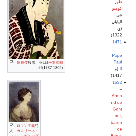
طور
كوميو
في
اليابان
(و.
1322)
1471
–
Pope
Paul
歌舞伎
役者、4代目
松本幸四
郎
(1737-1802)
II
(و.
1417)
1592
–
Arma
nd de
Gont
aut,
baron
ロマン主義
詩
de
人、
カロリーネ・
Biron
,
フォン・ギュンダ