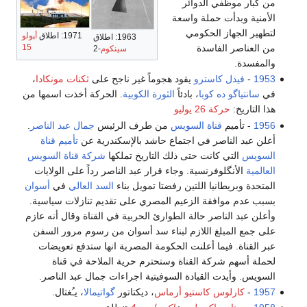
من كبار موظفي الدوائر
الأمنية وبدأت حملة واسعة
لتطهير الجهاز الحكومي
1971: اطلاق
أپولو
1963: اطلاق
من العناصر الفاسدة
15
سينكوم
-2
والمفسدة.
1953
-
فيدل كاسترو
يقود هجوماً غير ناجح على
ثكنات مونكادا
،
في
سانتياگو ده كوبا
، بادئاً
الثورة الكوبية
. الحركة أخذت اسمها من
هذا التاريخ:
حركة 26 يوليو
1956
- تأميم
قناة السويس
من طرف الرئيس
جمال عبد الناصر
.
أعلن عبد الناصر في اجتماع حاشد بالإسكندرية عن
تأميم قناة
السويس
التي كانت حتى ذلك التاريخ تملكها
شركة قناة السويس
العالمية
الأنگلوفرنسية. وجاء قرار عبد الناصر رداً على الولايات
المتحدة وبريطانيا اللتين رفضتا تمويل بناء
السد العالي
في
أسوان
بسبب عدم موافقة الزعيم المصري على تقديم تنازلات سياسية.
وأعلن عبد الناصر حالة الطوارئ الحربية في القناة وقال أنه عازم
على جمع المبلغ اللازم لبناء سد أسوان من رسوم مرور السفن
عبر القناة. فيما أعلنت الحكومة المصرية انها ستدفع تعويضات
لحملة أسهم شركة القناة وستحترم حرية الملاحة في قناة
السويس. وأيدت القيادة السوفيتية اجراءات جمال عبد الناصر.
1957
-
كارلوس كاستيو أرماس
، ديكتاتور
گواتيمالا
، يـُغتال.