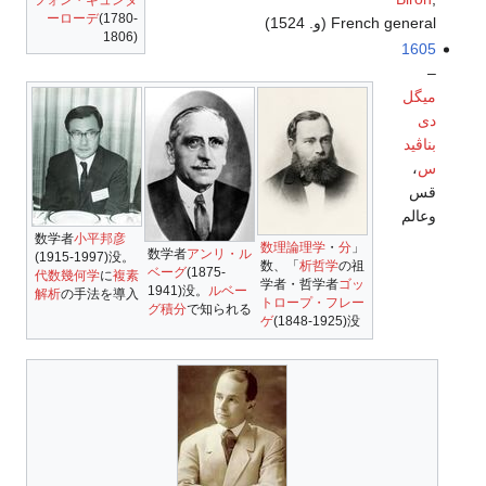
ーローデ
(1780-
French general (و. 1524)
1806)
1605
–
ميگل
دى
بناڤيد
س
،
قس
وعالم
数学者
小平邦彦
数理論理学
・
分
「
数学者
アンリ・ル
(1915-1997)没。
の祖」、数
析哲学
ベーグ
(1875-
代数幾何学
に
複素
学者・哲学者
ゴッ
1941)没。
ルベー
解析
の手法を導入
トロープ・フレー
グ積分
で知られる
ゲ
(1848-1925)没