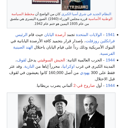
النظام الجديد في شرق آسيا الكبرى
كان من الواضح أن
مخطط السياسة
الوطنية الأساسية
قرره مجلس الوزراء (1940). الصورة اليسرى هي ملصق
من عام 1935 اليمين هو ختم عام 1942.
1941
-
الولايات المتحدة
تجمد
أرصدة
اليابان
حيث قام
الرئيس
فرانكلين روزفلت
، بإصدار قرار بتجميد كافة الأرصدة اليابانية في
البنوك الأمريكية وذلك رداً على قيام اليابان باحتلال
الهند الصينية
الفرنسية
.
1944
- الحرب العالمية الثانية:
الجيش السوڤيتي
يدخل
لڤوڤ
،
المدينة الكبرى في غرب
اوكرانيا
، محرراً إياها من
النازية
. وقد عثر
فقط على 300
يهودي
من أصل 160,000 كانوا يعيشون في لڤوڤ
قبل الاحتلال.
1944
- أول
صاروخ ڤي-2
ألماني يضرب بريطانيا.