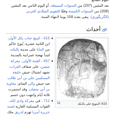
بعد المئتين (207) من
السنوات البسيطة
، أو اليوم الثامن بعد المئتين
(208) من
السنوات الكبيسة
وفقًا
للتقويم الميلادي الغربي
(الگريگوري)
. يبقى بعده 158 يوما لانتهاء السنة.
أحداث
615
-
كينيچ جناب پكل الأول
،
ابن الثانية عشرة، يُتوج حاكم
من
المايا
على مدينة
پالنكه
،
لتبدأ نهضة عمرانية بالمدينة.
657
-
الفتنة الأولى
:
معركة
صفين
، على ضفاف
الفرات
،
تشهد اشتباك جيش
خليفة
المسلمين
علي بن أبي طالب
ضد جيش
والي
الشام،
معاوية
بن أبي سفيان
. وقد استمرت
ثلاثة أيام وانتهت دون حسم.
711
- في
معركة وادي لكة
،
615: التتويج على پالنكه
القوات المسلمة الغازية
لشبه
جزيرة أيبريا
تهزم
لذريق
ملك