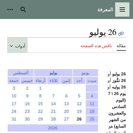
المعرفة
القائمة الرئيسية
بحث
أدوات
26 يوليو
مقالة
ناقش هذه الصفحة
أدوات
يونيو
يوليو
أغسطس
26 يوليو
أو
26 تمُّوز
أو
سبت
أحد
إثنين
ثلاثاء
أربعاء
خميس
جمعة
26 يوليه
أو
3
2
1
يوم 26 \ 7
10
9
8
7
6
5
4
(اليوم
17
16
15
14
13
12
11
السادس
24
23
22
21
20
19
18
والعشرون
31
30
29
28
27
26
25
من الشهر
السابع)
هو
2026
اليوم السابع