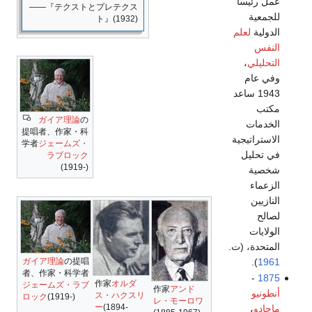
عمل رئيساً
――『テクストとプレテクス
للجمعية
ト』(1932)
الدولية
لعلم
النفس
التحليلي
،
وفي عام
1943 ساعد
مكتب
ガイア理論
の
الخدمات
提唱者、作家・科
الاستراتيجية
学者
ジェームズ・
في تحليل
ラブロック
(1919-)
شخصية
الزعماء
النازيين
لصالح
الولايات
المتحدة، (ت.
ガイア理論
の提唱
).
1961
者、作家・科学者
-
1875
作家
オルダ
ジェームズ・ラブ
作家
アンド
أنطونيو
ス・ハクスリ
ロック
(1919-)
レ・モーロワ
ー
(1894-
ماچادو
،