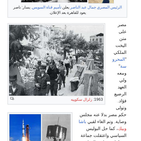
الرئيس المصري
جمال عبد الناصر
يعلن
تأميم
قناة السويس
. يسار: ناصر
يعود للقاهرة بعد الإعلان.
مصر
على
متن
اليخت
الملكي
"
المحرو
سة
"
ومعه
ولي
العهد
الرضيع
1963:
زلزال سكوپيه
فؤاد.
وتولى
حكم مصر بدلا عنه مجلس
وصاية. وتم الغاء لقبي
باشا
وبيك
، كما حل البوليس
السياسي واعتقلت جماعة