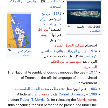
1965
- استقلال
المالديف
عن
المملكة
المتحدة
.
1971
-
برنامج
أپولو
: من
مركز
كندي للفضاء
1965:
مالى
، عاصمة
انطلقت
أپولو 15
المالديڤ
في أول "
مهمة
J
"، وأول
استخدام
لمركبة التجول القمري
.
1974
-
رئيس الوزراء اليوناني
قسطنطين
مركز كندي
للفضاء
كرمنليس
يشكل أول حكومة مدنية في
اليونان بعد
سبع سنوات من الحكم
العسكري
.
Quebec
imposes the use
– The National Assembly of
1977
of French as the official language of the provincial
government.
1983
- قام اليهود بقتل ثلاثة طلاب بمدينة
الخليل
الفلسطينية
.
grand jury
indicts
Cornell University
– A federal
1989
student
Robert T. Morris, Jr.
for releasing the
Morris worm
,
thus becoming the first person to be prosecuted under the