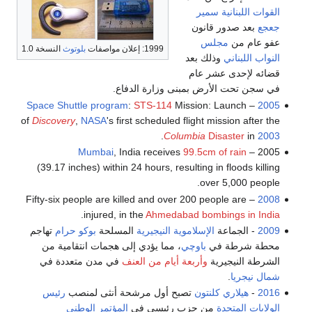
القوات اللبنانية
سمير
جعجع
بعد صدور قانون
عفو عام من
مجلس
1999: إعلان مواصفات
بلوتوث
النسخة 1.0
النواب اللبناني
وذلك بعد
قضائه لإحدى عشر عام
في سجن تحت الأرض بمبنى وزارة الدفاع.
Space Shuttle program
:
STS-114
Mission: Launch
–
2005
of
Discovery
,
NASA
's first scheduled flight mission after the
.
Columbia
Disaster
in
2003
Mumbai
, India receives
99.5cm of rain
2005 –
(39.17 inches) within 24 hours, resulting in floods killing
over 5,000 people.
– Fifty-six people are killed and over 200 people are
2008
.
injured, in the
Ahmedabad bombings in India
2009
- الجماعة
الإسلاموية
النيجيرية
المسلحة
بوكو حرام
تهاجم
محطة شرطة في
باوچي
، مما يؤدي إلى هجمات انتقامية من
الشرطة النيجيرية
وأربعة أيام من العنف
في مدن متعددة في
شمال نيجريا
.
2016
-
هيلاري كلنتون
تصبح أول مرشحة أنثى لمنصب
رئيس
الولايات المتحدة
من حزب رئيسي في
المؤتمر الوطني