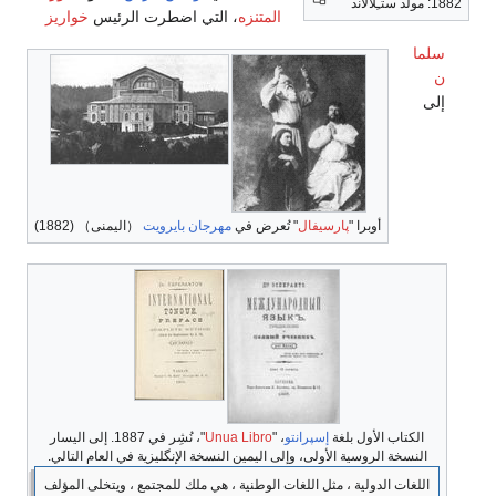
1882: مولد ستـِلالاند
المتنزه
، التي اضطرت الرئيس
خواريز
سلما
ن
إلى
أوبرا "
پارسيفال
" تُعرض في
مهرجان بايرويت
（اليمنى） (1882)
الكتاب الأول بلغة
إسپرانتو
، "
Unua Libro
"، نُشِر في 1887. إلى اليسار
النسخة الروسية الأولى، وإلى اليمين النسخة الإنگليزية في العام التالي.
اللغات الدولية ، مثل اللغات الوطنية ، هي ملك للمجتمع ، ويتخلى المؤلف