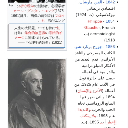
1842
-
ألفرد مارشال
،
分析心理学
の創始者、心理学者
اقتصادي بريطاني
カール・グスタフ・ユング
(1875-
نيوكلاسيكي. (ت. 1924)
1961)誕生。画像の前列左は
フロイ
ト
、右がユング。
Philippe
-
1854
Gaucher
, French
人生の大問題、中でも特に
性
、
は常に
集合的無意識
の
原始的イ
dermatologist (ت.
メージ
に関連づけられている。
1918)
――『心理学的類型』(1921)
1856
-
جورج برنارد شو
،
الكاتب المسرحي والناقد
الأيرلندي. قدم العديد من
الأفكار الميلو درامية
والدرامية في أعماله.
حصل على جائزة نوبل
في الأدب عام 1925. من
أعماله (
الأذرع والإنسان
)
1894 والتي ظهر فيها
الطابع الرومانسي تجاه
الحب والحرب
وكانديدا
عام 1893،
ولا يمكنك
إخبار أحد
1895، (ت.