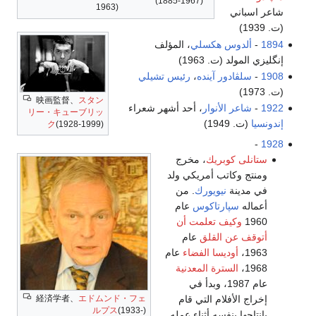
(1885-1967)
1963)
شاعر اسباني
(ت. 1939)
1894
-
ألدوس هكسلي
، المؤلف
إنگليزي المولد (ت. 1963)
1908
-
سلڤادور آينده
،
رئيس تشيلي
(ت. 1973)
映画監督、
スタン
1922
-
شاعر الأنوار
، أحد أشهر شعراء
リー・キューブリッ
إندونسيا
(ت. 1949)
ク
(1928-1999)
-
1928
ستانلى كوبريك
، مخرج
ومنتج وكاتب أمريكي ولد
في مدينة
نيويورك
. من
أعماله
سپارتاكوس
عام
1960
وكيف تعلمت أن
أتوقف عن القلق
عام
1963،
أوديسا الفضاء
عام
1968،
السترة المعدنية
عام 1987، وبدأ في
経済学者、
エドムンド・フェ
إخراج الأفلام التي قام
ルプス
(1933-)
بإنتاجها بنفسه أثناء عمله