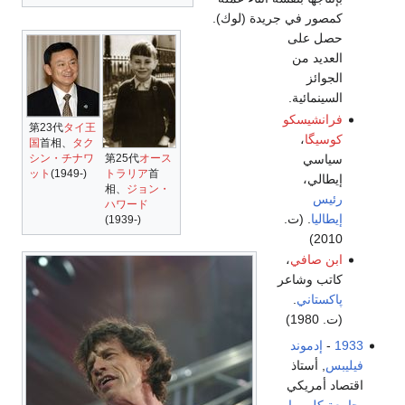
كمصور في جريدة (لوك).
حصل على
العديد من
الجوائز
السينمائية.
فرانشيسكو
第23代
タイ王
كوسيگا
،
国
首相、
タク
سياسي
シン・チナワ
第25代
オース
ット
(1949-)
トラリア
首
إيطالي،
相、
ジョン・
رئيس
ハワード
إيطاليا
. (ت.
(1939-)
2010)
ابن صافي
،
كاتب وشاعر
پاكستاني
.
(ت. 1980)
1933
-
إدموند
فيليبس
, أستاذ
اقتصاد أمريكي