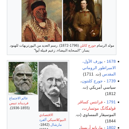
مولد الرسام
جورج كاتلن
(1796-1872). رسم العديد من الپورتريهات للهنود.
يسار: "السحابة البيضاء، زعيم قبيلة آيوا"
1678
-
يوزف الأول،
الامبراطور الروماني
المقدس
(ت. 1711)
1739
-
جورج كلنتون
،
سياسي أمريكي (ت.
1812)
عالم الاجتماع
1791
-
فرانتس كساڤر
فرديناند تنيس
ڤولفگانگ موتسارت
،
(1855-1936).
الموسيقار النمساوي (ت.
الاقتصادي
النيوكلاسيكي
ألفرد
1844)
مارشال
(1842-
1802
-
ماريانو أريستا
،