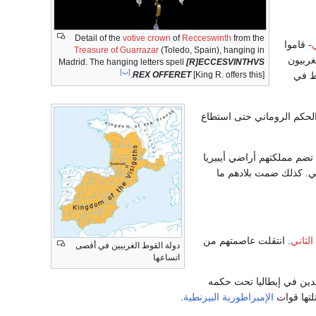
Detail of the
votive crown
of
Recceswinth
from the
- قاموا
Treasure of Guarrazar
(Toledo, Spain), hanging in
غربيون
Madrid. The hanging letters spell
[R]ECCESVINTHVS
[ب]
وط في
REX OFFERET
[King R. offers this].
 الحكم الروماني حتى استطاع
ضم مملكتهم أراضي أيبيريا
ي. كذلك ضمت بلادهم ما
الثاني
. انتقلت عاصمتهم من
دولة القوط الغربيين في أقصى
اتساعها
جدين في إيطاليا تحت حكمه
لتها قوات
الإمبراطورية البيزنطية
.