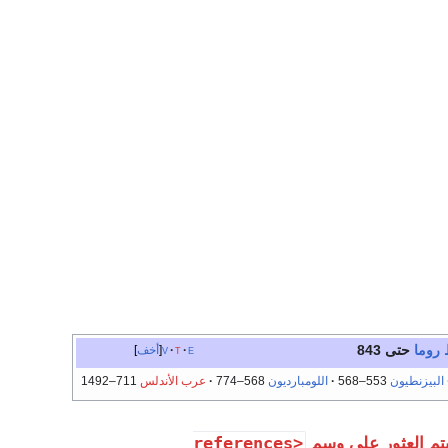
روما
حتى 843
e
t
v
أخف
البيزنطيون
553–568
اللومبارديون
568–774
عرب الأندلس
711–1492
<references