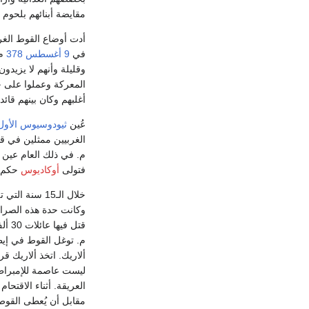
مقايضة أبنائهم بلحوم ا
أدت أوضاع القوط الغرب
في
9 أغسطس
378
م 
المعركة وعملوا على ح
أغلبهم وكان بينهم قائ
عُين
ثيودوسيوس الأول
الغربيين ممثلين في ق
م. في ذلك العام عين 
فتولى
أوكاديوس
حكم ا
خلال الـ15 
وكانت حدة هذه الصراع
قتل فيها عائلات 30 ألف من جنود القوط الغربيين، أعلن ألاريك الحرب على الرومان وكان ذلك في عام
م. توغل القوط في إيط
ألاريك. اتخذ ألاريك ق
ليست عاصمة للإمبراطو
العريقة. أثناء الاقتحا
مقابل أن يُعطى القوط