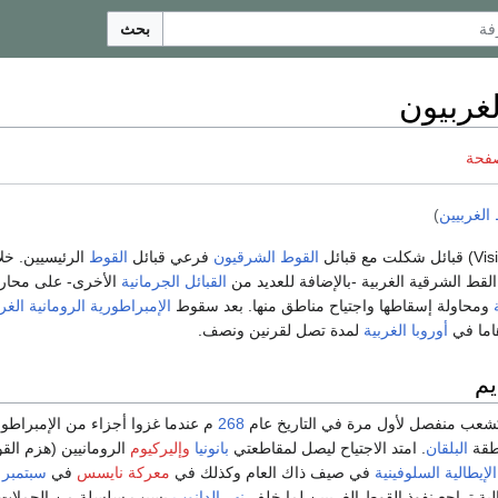
بحث
غربيون
صفحة
الغربيين
)
القوط الشرقيون
فرعي قبائل
القوط
الرئيسيين. خل
قط الشرقية الغربية -بالإضافة للعديد من
القبائل الجرمانية
الأخرى- على محارب
ومحاولة إسقاطها واجتياح مناطق منها. بعد سقوط
الإمبراطورية الرومانية الغرب
هاما في
أوروبا الغربية
لمدة تصل لقرنين ونصف.
يم
كشعب منفصل لأول مرة في التاريخ عام
268
م عندما غزوا أجزاء من الإمبراطور
نطقة
البلقان
. امتد الاجتياح ليصل لمقاطعتي
بانونيا
وإليركيوم
الرومانيين (هزم الق
الإيطالية
السلوفينية
في صيف ذاك العام وكذلك في
معركة نايسس
في
سبتمبر
تالية تراجع نفوذ القوط الغربيين لما خلف
نهر الدانوب
بسبب سلسلة من الحملات 