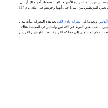
نطيين من شبه الجزيرة الأيبيرية. كان ليوفيجيلد آخر ملك أرياني
د بطرد البيزنطيين من أيبيريا حتى أنهوا وجودهم في البلاد عام
624
لأندلس
وتحديدا في
معركة وادي لكة
. بعد هذه المعركة بدأت مدن
م 718 وبالتالي انتهى الحكم القوطي في أيبيريا. مكث بعض القوط في الأندلس واستمر في المعيشة هناك
 تحت حكم المسلمين إلى مملكة الفرنجة. لعب القوطيين الغربيين