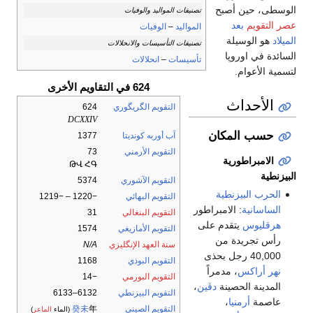
الوسطى، حين أصبح
تصنيفات المواليد والوفيات
عصر التقويم
بعد
المواليد
–
الوفيات
الميلاد
هو الوسيلة
تصنيفات التأسيسات والانحلالات
السائدة في اوروپا
تأسيسات
–
انحلالات
لتسمية الأعوام.
624 في التقاويم الأخرى
الأحداث
التقويم الگريگوري
624
DCXXIV
حسب المكان
آب أوربه كونديتا
1377
التقويم الأرمني
73
الامبراطورية
ԹՎ ՀԳ
البيزنطية
التقويم الآشوري
5374
الحرب البيزنطية
التقويم البهائي
−1220 – −1219
الساسانية
: الامبراطور
التقويم البنغالي
31
هرقليوس
يتقدم على
التقويم الأمازيغي
1574
رأس تجريدة من
سنة العهد الإنگليزي
N/A
40,000 رجل بحذى
التقويم البوذي
1168
نهر أراكس
، مدمراً
التقويم البورمي
−14
المدينة الحصينة
دڤين
،
التقويم البيزنطي
6132–6133
عاصمة
أرمنيا
،
التقويم الصيني
年
癸未
(الماء
الماعز
)