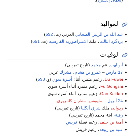
المواليد
عبد الله بن الزبير
,
الصحابي
العربي (ت.
692
)
يزدگرد الثالث
، ملك
الامبراطورية الفارسية
(ت.
651
)
الوفيات
أبو لهب
, عم
محمد
(تاريخ تقريبي)
17 مارس
–
عمرو بن هشام
،
مشرك
عربي
Du Fuwei
، زعيم متمرد أثناء
أسرة سوي
(و.
598
)
Fu Gongshi
، زعيم متمرد أثناء أسرة سوي
Gao Kaidao
، زعيم متمرد أثناء أسرة سوي
24 أبريل
–
مليتوس
،
مطران كانتربري
ردوالد
، ملك
شرق أنگليا
(تاريخ تقريبي)
رقية
، ابنة محمد (تاريخ تقريبي)
أمية بن خلف
، زعيم قبيلة
قريش
عتبة بن ربيعة
، زعيم قريش