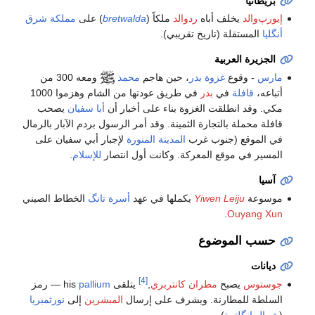
بريطانيا
إيورپ‌والد
يخلف أباه
ردوالد
ملكاً (
bretwalda
) على
مملكة شرق
أنگليا
المستقلة (تاريخ تقريبي).
الجزيرة العربية
مارس
- وقوع
غزوة بدر
، حين هاجم
محمد
ومعه 300 من
أتباعه،
قافلة
في
بدر
في طريق عودتها من الشام وهزموا 1000
مكي. وقد انطلقت الغزوة بناء على أخبار أن
أبا سفيان
يصحب
قافلة محملة بالتجارة الثمينة. وقد أمر الرسول بردم الآبار بالرمال
في الموقع (جنوب غرب
المدينة المنورة
لإجبار أبي سفيان على
المسير في موقع المعركة. وكانت أول انتصار
للإسلام
.
آسيا
موسوعة
Yiwen Leiju
يكملها في عهد
أسرة تانگ
الخطاط الصيني
.
Ouyang Xun
حسب الموضوع
ديانات
[4]
جوستوس
يصبح
مطران كانتربري
,
يتلقى his
pallium
— رمز
السلطة للمطارنة. ويشرف على إرسال
المبشرين
إلى
نورثمبريا
(
شمال إنگلترة
).