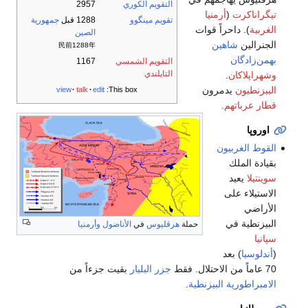
التقويم الكوري
2957
تيگراناكرت
(
أرمنيا
تقويم مينگوو
1288 قبل
جمهورية
الغربية
). داحراً قوات
الصين
الجنرالين
شاهين
民前1288年
بهمن‌زادگان
التقويم الشمسي
1167
التايلندي
وشهراپلاكان
.
البيزنطيون
يدمرون
view
talk
edit
This box:
قطار عرباتهم
.
اوروپا
القوط الغربيون
بقيادة الملك
سوينتيلا
يعيد
الاستيلاء على
الأراضي
البيزنطية في
حملة
هرقليوس
في
الأناضول
وأرمنيا
سپانيا
(
أندلوسيا
) بعد
70 عاماً من الاحتلال. فقط
جزر البليار
بقيت جزءاً من
الامبراطورية البيزنطية
.