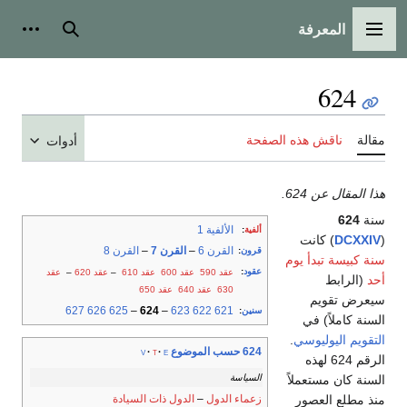
المعرفة
القائمة الرئيسية
بحث
أدوات
624
مقالة
ناقش هذه الصفحة
أدوات
هذا المقال عن 624.
سنة
624
الألفية 1
ألفية
:
(
DCXXIV
) كانت
القرن 6
–
القرن 7
–
القرن 8
قرون
:
سنة كبيسة تبدأ يوم
عقود
:
عقد 590
عقد 600
عقد 610
–
عقد 620
–
عقد
أحد
(الرابط
630
عقد 640
عقد 650
سيعرض تقويم
627
626
625
–
624
–
623
622
621
سنين
:
السنة كاملاً) في
التقويم اليوليوسي
.
624 حسب الموضوع
v
t
e
الرقم 624 لهذه
السياسة
السنة كان مستعملاً
زعماء الدول
–
الدول ذات السيادة
منذ مطلع العصور