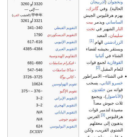
ونخچوان
(
أذربيجان
3320 أو 3260
الحالية). وفي
گانزك
،
— إلى —
يهزم هرقليوس الجيش
甲申年
(الخشب
القرد
)
3321 أو 3261
الساساني
ويدمر
بيت
التقويم القبطي
340–341
النار
الشهير في
تخت
التقويم الديسكوردي
1790
سليمان
، المعبد
[1]
الزرادشتي
الهام.
التقويم الإثيوپي
616–617
ويستقر بجيشه لقضاء
التقويم العبري
4384–4385
الشتاء في
ألبانيا
التقاويم الهندوسية
القوقازية
لجمع قوات
-
ڤيكرام سامڤات
680–681
[2]
للعام المقبل.
-
شاكا سامڤات
546–547
في الشتاء– الامبراطور
-
كالي يوگا
3725–3726
خسرو الثاني
، يسحب
تقويم الهولوسين
10624
قواته من
خلقدون
تقويم الإگبو
−376 – −375
(
الأناضول
)، ويجمع
التقويم الإيراني
2–3
ثلاث جيوش معداً
التقويم الهجري
2–3
مصيدة لتدمير قوات
التقويم الياباني
N/A
[3]
هرقليوس.
الفرس
تقويم جوچى
N/A
يذهبون إلى معقلهم
التقويم اليوليوسي
624
الشتوي القريب، ولكن
DCXXIV
هرقليوس يهاجمهم في