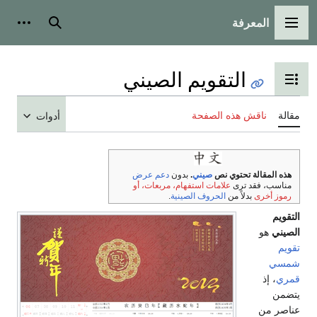
بحث
أدوات شخصية
صيني
أدوات
عم عرض
بعات، أو