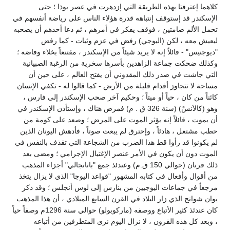
كلاهما إعترفتا بهذه الطريقة التي إزدهرت في عصر بوذا ؛ حتى
الإسكندر قد إستوقف إنتباهه قدرة هؤلاء الناس على رياضة أنفسهم في
تحمل الألم صامتين ، فوقف يفكر في أمرهم ، ثم دعا أحدهم أن يصحبه
ليعيش معه ، لكن (اليوجي) رفض في عزم وثبات - كما رفض
"ديوجنيس" - قائلاً إنه لا يريد شيئاً من الإسكندر ، مقتنعاً بخلاء وفاضه ؛
وكذلك ضحكت جماعة الزاهدين بأسرها سخرية من الرغبة الصبيانية
التي جاشت في صدر ذلك المقدوني أن يفتح العالم ، على حين أن
مساحة لا تتجاوز أقدام قليلة من الأرض - كما قالوا له - تكفي الإنسان
كائناً من كان ، حياً أو ميتاً ؛ وحكيم آخر صحب الإسكندر إلى فارس ،
وهو (كالاَنسْ) (سنة 326 ق . م) فمرض هناك ، وإستأذن الإسكندر في
أن يموت ، قائلاً إنه يؤثر الموت على المرض ؛ وصعد على كومة من
حطب مشتعل ، هادئاً ، وإحترق لم يبعث صوتاً ، فأدهش اليونان الذين
لم يكونوا قد رأوا قط هذا الضرب من الشجاعة التي تقذف بالنفس في
الموت دون أن يكون في الأمر عنصر الإغتيال الإجرامي ؛ ومضى بعد
ذلك قرنان (حوالي 150 ق.م) وعندئذ جمع "باتانجالي" أجزاء المذهب
من أقوال وأفعال في كتابه المشهور "قواعد اليوجا" الذي لا يزال يتخذ
مرجعاً في جماعات اليوجيين من بنارس إلى لوس أنجلس ؛ وقد ذكر
يوان شوانج الذي زار البلاد في القرن السابع الميلادي ، أن هذا المذهب
كان عندئذ كثير الأتباع ووصفه (ماركوبولو) حوالي سنة 1296م وصفاً حياً
، وبعد كل هذه القرون ، لا نزال اليوم نرى المتطرفين من أتباعه