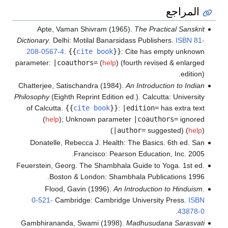
المراجع
Apte, Vaman Shivram (1965).
The Practical Sanskrit
Dictionary
. Delhi: Motilal Banarsidass Publishers.
ISBN
81-
208-0567-4
.
{{
cite book
}}
:
Cite has empty unknown
parameter:
|coauthors=
(
help
)
(fourth revised & enlarged
edition).
Chatterjee, Satischandra (1984).
An Introduction to Indian
Philosophy
(Eighth Reprint Edition ed.). Calcutta: University
of Calcutta.
{{
cite book
}}
:
|edition=
has extra text
(
help
)
;
Unknown parameter
|coauthors=
ignored
(
|author=
suggested) (
help
)
Donatelle, Rebecca J. Health: The Basics. 6th ed. San
Francisco: Pearson Education, Inc. 2005.
Feuerstein, Georg. The Shambhala Guide to Yoga. 1st ed.
Boston & London: Shambhala Publications 1996.
Flood, Gavin (1996).
An Introduction to Hinduism
.
0-521-
Cambridge: Cambridge University Press.
ISBN
.
43878-0
Gambhirananda, Swami (1998).
Madhusudana Sarasvati