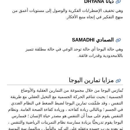
ديانا DHYANA
وهي تخفيف الإضطرابات الفكرية والوصول إلى مستويات أعمق من
منهج التفكير في إتجاه منبع الأفكار.
الصمادي SAMADHI
وهي حالة اليوجا أي حالة توحد الوعي في حالة مطلقة تتميز
باللامحدودية وقدرات فائقة.
مزايا تمارين اليوجا
تُمارَس اليوجا من خلال مجموعة من التمارين العقلية والأوضاع
الجسمية ؛ بحيث تتناغم الحركة الجسمية مع التخيل العقلي مع طريقة
التنفس ، وقد صُمِّمَت تمارين اليوجا لضبط الضغط في النظام الغددي
في الجسم ؛ وبالتالي زيادة كفاءته ، وزيادة كفاءة الصحة العامة. ونظام
التنفس يقوم على مبدأ أن التنفس هو مصدر حياة الإنسان ؛ فممارس
اليوجا يقوم تدريجيًّا بزيادة ممارسة نظام التمرينات الرياضية والتنفس ،
ثم بعده يدرب جسده وعقله على التركيز والتأمل ، وبالممارسة اليومية