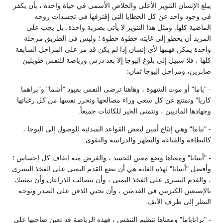
يبلغ الإنسان التنوير الأعلى والخلاص الأسمى في حياة واحدة ، بأن يكفر
في وجود واحد عن كل الخطايا التي إقترفها في تجسدات روحه
الماضية كلها. ومثل هذا التنوير لا يأتي بضربة واحدة، بل يجب على
المريد أن يخطو إلى غايته خطوة خطوة ؛ وليس في الطريق مرحلة
واحدة يمكن فهمها لأي إنسان إذا لم يكن قد مر على المراحل السابقة
كلها ، فلا سبيل إلى بلوغ اليوجا إلا بعد درس ورياضة للنفس طويلين
صابرين، ومراحل اليوجا ثمان:
- "ياما" أو موت الشهوة ، وهاهنا ترضى النفس بقيود "أشما" و"براهما
كاريا" وتمتنع عن كل سعي وراء مصالحها وتحرر نفسها من كل رغباتها
وجهادها الماديين ، وتتمنى الخير للكائنات جميعاً.
- "نياما" وهي إتبّاع أمين لبعض القواعد المبدئية للوصول إلى اليوجا ،
كالنظافة والقناعة والتطهر والدراسة والتقوى.
- "أسانا" ومعناها وضع معين للجسد ، والغرض منه إيقاف كل إحساس ؛
وأفضل "أسانا" لهذه الغاية هي أن تضع القدم اليمنى على الفخذ اليسرى
، والقدم اليسرى على الفخذ اليمنى ، وأن يتصالب الذراعان وأن تمسك
بالإصبعين الكبريين في القدمين ، وأن تحني الذقن على الصدر وتوجه
النظر إلى طرف الأنف.
- "براناياما" ومعناها تنظيم التنفس ، فهذه الرياضة قد تعين صاحبها على