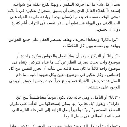
نسيان كل شئ ما عدا حركة التنفس ، وبهذا يفرغ عقله من شواغله
إستعداداً للخلاء القابل الذي يجب أن يسبق إستغراق تفكيره في تأملاته
؛ وفي الوقت نفسه قد يتعلم الإنسان بهذه الرياضة طريقة الحياة على
الحد الأدنى من الهواء فيستطيع أن يدفن نفسه في التراب أيام كثيرة
دون أن يختنق.
- "براتياكارا" ومعناها التجريد ، وهاهنا يسيطر العقل على جميع الحواس
ويباعد بين نفسه وبين كل المُحَسَّات.
- "ذارانا" أو التركيز ، وهو أن يملأ العقل والحواس بفكرة واحدة أو
موضوع واحد بحيث يصرف النظر عن كل ما عداه فتركيز الإنتباه في
موضوع واحد كائناً ما كان مدة كافية من شأنه أن يحرر النفس من كل
إحساس ، وكل تفكير في موضوع معين وكل شهوة أنانية ، ما دام
العقل قد تجرد عن الأشياء فقد يصبح حراً بحيث يحس الجوهر الروحي
للوجود على حقيقته.
- "ذيانا" أو التأمل ، وهي حالة تكاد تكون تنويماً مغناطيسياً تنتج عن
"ذارانا" ، ويقول "باتانجالي" إنها يمكن إستحداثها من الدأب على تكرار
المقطع المقدس "أوم" ؛ وأخيراً يصل الزاهد إلى المرحلة التالية التي
تعد خاتمة المطاف في سبيل اليوجا.
- "ساماذي" أو تأمل الغيبوبة ؛ فهاهنا يمحى من الذهن كل تفكير ، فإذا