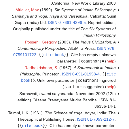
California: New World Library 2003.
Müeller, Max
(1899).
Six Systems of Indian Philosophy;
Samkhya and Yoga, Naya and Vaiseshika
. Calcutta: Susil
Gupta (India) Ltd.
ISBN
0-7661-4296-5
.
Reprint edition;
Originally published under the title of
The Six Systems of
.
Indian Philosophy
Possehl, Gregory
(2003).
The Indus Civilization: A
Contemporary Perspective
. AltaMira Press.
ISBN
978-
0759101722
.
{{
cite book
}}
:
Cite has empty unknown
parameter:
|coauthors=
(
help
)
Radhakrishnan, S.
(1967).
A Sourcebook in Indian
Philosophy
. Princeton.
ISBN
0-691-01958-4
.
{{
cite
book
}}
:
Unknown parameter
|coauthors=
ignored
(
|author=
suggested) (
help
)
Saraswati, swami satyananda. November 2002 (12th
edition). "Asana Pranayama Mudra Bandha" ISBN 81-
86336-14-1
Taimni, I. K. (1961).
The Science of Yoga
. Adyar, India: The
Theosophical Publishing House.
ISBN
81-7059-212-7
.
{{
cite book
}}
:
Cite has empty unknown parameter: