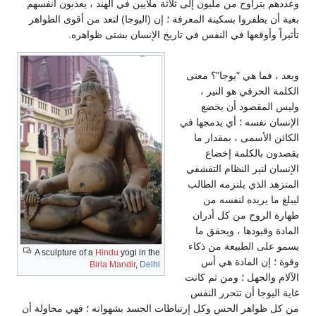
وعددهم يتراوح من مليون إلى ثلاثة ملايين في الهند ، يعذبون أنفسهم
بغية أن يظفروا بسكينة المعرفة ؛ إن (اليوجا) لتعد من أقوى الظواهر
تأثيراً وأوقعها في النفس في تاريخ الإنسان بشتى ظواهره.
وبعد ، فما هي "يوجا"؟ معنى
الكلمة الحرفي هو النير ،
وليس المقصود أن يخضع
الإنسان نفسه ؛ أي يدمجها في
الكائن الأسمى ، بمقدار ما
يقصدون بالكلمة إخضاع
الإنسان لنير النظام التقشفي
المتزهد الذي يلتزمه الطالب
ليبلغ ما يريده لنفسه من
طهارة الروح من كل أدران
المادة وقيودها ، ويحقق ما
يسمو على الطبيعة من ذكاء
A sculpture of a
Hindu
yogi in the
وقوة ؛ إن المادة هي أس
Birla Mandir
,
Delhi
الآلام والجهل ؛ ومن ثم كانت
غاية اليوجا أن تتحرر النفس
من كل ظواهر الحس وكل إرتباطات الجسد بشهواته ؛ فهي محاولة أن