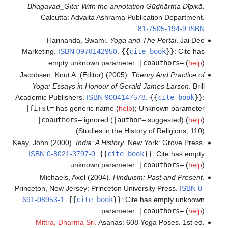
Bhagavad_Gita: With the annotation Gūḍhārtha Dīpikā
.
Calcutta: Advaita Ashrama Publication Department.
.
81-7505-194-9
ISBN
Harinanda, Swami.
Yoga and The Portal
. Jai Dee
Marketing.
ISBN
0978142950
.
{{
cite book
}}
:
Cite has
empty unknown parameter:
|coauthors=
(
help
)
Jacobsen, Knut A. (Editor) (2005).
Theory And Practice of
Yoga: Essays in Honour of Gerald James Larson
. Brill
Academic Publishers.
ISBN
9004147578
.
{{
cite book
}}
:
|first=
has generic name (
help
)
;
Unknown parameter
|coauthors=
ignored (
|author=
suggested) (
help
)
(Studies in the History of Religions, 110)
Keay, John (2000).
India: A History
. New York: Grove Press.
ISBN
0-8021-3797-0
.
{{
cite book
}}
:
Cite has empty
unknown parameter:
|coauthors=
(
help
)
Michaels, Axel (2004).
Hinduism: Past and Present
.
Princeton, New Jersey: Princeton University Press.
ISBN
0-
691-08953-1
.
{{
cite book
}}
:
Cite has empty unknown
parameter:
|coauthors=
(
help
)
Mittra, Dharma Sri.
Asanas: 608 Yoga Poses. 1st ed.