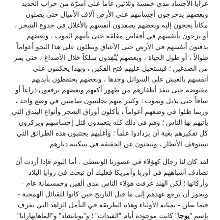
عرايا الأجساد مدى خمسة وثلاثين عاماً على أسرّة من حراب الحديد
وبعضهم يدحرجون أجسامهم على الأرض آلاف الأميال حتى يصلون
مكاناً يحجون إليه وبعضهم يصفدون أنفسهم بالأغلال في جذوع الشجر ،
أو يزجون بأنفسهم في أقفاص مغلقة حتى يأتيهم الموت ، وبعضهم
يدفنون أنفسهم في الأرض حتى الأعناق ويظلون على هذا النحو أعواماً
طوالاً ، أو طول الحياة ، وبعضهم يُنْفِذون سلكاً خلال الأصداغ ، حتى يمر
من الصدغين ؛ فيستحيل عليهم فتح الفكين ، وبهذا يحكمون على
أنفسهم بالعيش على السوائل وحدها ، وبعضهم يحتفظون بأيديهم
مقبوضة حتى تنفذ أظفارهم من ظهور أكفهم وبعضهم يرفعون ذراعاً أو
ساقاً حتى تذبل وتموت ؛ وكثير منهم يجلسون صامتين في وضع واحد ،
وربما ظلوا في وضعهم أعواماً ، يأكلون أوراق الشجر وأنواع البندق التي
يأتيهم بها الناس ؛ وهم في ذلك كله يتعمدون قتل إحساسهم ويركزون
كل تفكيرهم بغية أن يزدادوا علماً ؛ وأغلبهم يجتنبون هذه الطرائق التي
تستوقف الأنظار ، ويبحثون عن الحقيقة في سكينة ديارهم.
لقد كان لنا رجال كهؤلاء في عصورنا الوسطى ، أما اليوم فإذا أردت أن
تصادف أشباههم في أوربا وأمريكا فعليك أن تبحث في زوايا البلاد
وأركانها ؛ لكن الهند عرفت هؤلاء الناس مدى ألفين وخمسمائة عام -
ويجوز أن يرجع عهدهم إلى ما قبل التاريخ حين كانوا للقبائل الهمجية -
فيما نظن - بمثابة الأولياء وهذه الطريقة في التأمل الزاهد التي تعرف
بإسم "
يوجا
" كانت موجودة أيام "الفيدات" ؛ و"يوبانشاد" و"الماهابهاراتا"