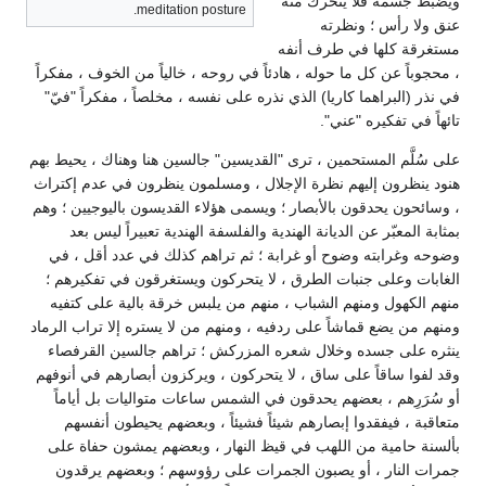
ويضبط جسمه فلا يتحرك منه
meditation posture.
عنق ولا رأس ؛ ونظرته
مستغرقة كلها في طرف أنفه
، محجوباً عن كل ما حوله ، هادئاً في روحه ، خالياً من الخوف ، مفكراً
في نذر (البراهما كاريا) الذي نذره على نفسه ، مخلصاً ، مفكراً "فيّ"
تائهاً في تفكيره "عني".
على سُلَّم المستحمين ، ترى "القديسين" جالسين هنا وهناك ، يحيط بهم
هنود ينظرون إليهم نظرة الإجلال ، ومسلمون ينظرون في عدم إكتراث
، وسائحون يحدقون بالأبصار ؛ ويسمى هؤلاء القديسون باليوجيين ؛ وهم
بمثابة المعبّر عن الديانة الهندية والفلسفة الهندية تعبيراً ليس بعد
وضوحه وغرابته وضوح أو غرابة ؛ ثم تراهم كذلك في عدد أقل ، في
الغابات وعلى جنبات الطرق ، لا يتحركون ويستغرقون في تفكيرهم ؛
منهم الكهول ومنهم الشباب ، منهم من يلبس خرقة بالية على كتفيه
ومنهم من يضع قماشاً على ردفيه ، ومنهم من لا يستره إلا تراب الرماد
ينثره على جسده وخلال شعره المزركش ؛ تراهم جالسين القرفصاء
وقد لفوا ساقاً على ساق ، لا يتحركون ، ويركزون أبصارهم في أنوفهم
أو سُرَرِهم ، بعضهم يحدقون في الشمس ساعات متواليات بل أياماً
متعاقبة ، فيفقدوا إبصارهم شيئاً فشيئاً ، وبعضهم يحيطون أنفسهم
بألسنة حامية من اللهب في قيظ النهار ، وبعضهم يمشون حفاة على
جمرات النار ، أو يصبون الجمرات على رؤوسهم ؛ وبعضهم يرقدون