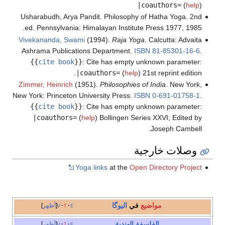
|coauthors=
(
help
)
Usharabudh, Arya Pandit. Philosophy of Hatha Yoga. 2nd
ed. Pennsylvania: Himalayan Institute Press 1977, 1985.
Vivekananda, Swami
(1994).
Raja Yoga
. Calcutta: Advaita
Ashrama Publications Department.
ISBN
81-85301-16-6
.
{{
cite book
}}
:
Cite has empty unknown parameter:
|coauthors=
(
help
)
21st reprint edition.
Zimmer, Heinrich
(1951).
Philosophies of India
. New York,
New York: Princeton University Press.
ISBN
0-691-01758-1
.
{{
cite book
}}
:
Cite has empty unknown parameter:
|coauthors=
(
help
)
Bollingen Series XXVI; Edited by
Joseph Cambell.
وصلات خارجية
Yoga links
at the
Open Directory Project
مواضيع
في
اليوگا
e
t
v
أظهر
الفلسفة الهندية
e
t
v
أظهر