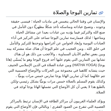
تمارين اليوجا والصلاة
والإنسان في وقتنا الحالي ينغمس في ماديات الحياة ؛ فينسى حقيقة
وجوده ، وتصبح عباداته ومناسكه تأخذ شكلًا مظهريًّا دون التأمل في
صنع الله والتركيز فيما يؤديه من عبادات بعيدا عن مشاغل الحياة
ومتاعبها ؛ لذلك فممارسة تمارين اليوجا تساعد على التركيز في أداء
العبادات اليومية وإبعاد الحواس عن أغراضها وتوحدها للتركيز والتأمل
في خلق الله ، ومن العجيب في علم اليوجا أن هناك صلة مشتركة بينه
وبين بعض تعاليم الأديان السماوية ، والأعجب من ذلك هو أن هناك
تشابها بين التمارين التي يقوم عليها أحد فروع اليوجا وهو ما يُسمَّى (هاثا
يوجا) (HATHA YOGA) وبين عبادة الصلاة في الدين الإسلامي الحنيف.
حيث يتشابه كلاهما في مجموعة من الحركات والأوضاع الجسمية التي
تتم خلالهما كما أن تمارين الهاثا يوجا تمارس خمس مرات يوميًّا ،
وكذلك يقوم المسلم بالصلاة خمس مرات يوميًّا بشكل رئيسي-ولكن
بالطبع هذا لا يعني أن كل الأوضاع التي تشملها الهاثا يوجا تُوجَد في
الصلاة.
ويؤكد العلماء الغربيون أن مراكز الطاقة في الإنسان ترتبط بالمراكز
العصبية التي تتفرع من العمود الفقري ؛ وبالتالي فإن الأوضاع التي يقوم