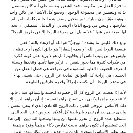
ما فرغ العقل من مكنونه ، فقد الشعور بنفسه على أنه كائن مستقل
بذاته وينغمس في مجموعة الوجود ، ويجمع كل الأشياء في كائن واحد
، وهو تصوّرٌ إلهيّ مبارك ؛ ويستحيل وصف هذه الحالة بكلمات لمن لم
يمارسها ، وليس في وسع الذكاء الإنساني أو التدليل المنطقي أن يجد
لها صيغة تعبر عنها " فلا سبيل إلى معرفة اليوجا إلا عن طريق اليوجا".
ومع ذلك فليس ما ينشده "اليوجيُّ" هو الله أو الإتحاد بالله ؛ ففي
فلسفة اليوجا ليس الله "واسمه إشفارا" هو خالق الكون أو حافظه ،
وليس هو من يثيب الناس أو يعاقبهم ؛ بل هو لا يزيد على كونه فكرة
من فكرات كثيرة مما يجوز لنفس أن تركز فيها تأملها وتتخذها وسيلة
لمعرفة الحقيقة ؛ الغاية المنشودة في صراحة هي فصل العقل عن
الجسد ، هي إزاحة كل العوائق المادية عن الروح ، حتى يتسنى لها -
في مذهب اليوجا - أن تكسب إدراكاً وقدرة خارقتين للطبيعة.
لأنه إذا نفضت عن الروح كل أثار خضوعه للجسد وإشتباكها فيه ، فإنها
لا تتحد مع براهما وكفى ، بل تصبح براهما نفسه ؛ إذ أن براهما ليس إلا
ذلك الأساس الروحي الخبئ ، ذلك الروح اللامادي الذي لا يتفرد بنفس ،
والذي يبقى بعد أن تطرد بالرياضة كل أعلاق الحواس ؛ فإذا الحد الذي
تستطيع عنده الروح أن تحرر نفسها من بيئتها وسجنها الماديين ، إلى هذا
الحد تستطيع أن تكون براهما بحيث تمارس ذكاء برهمياً وقوة برهمية ؛
وهنا يظهر الأساس السحري للدين من جديد ، حتى ليكاد يتهدد الدين