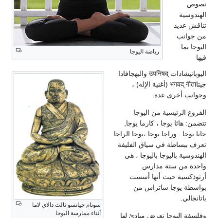
نصوص
الهندوسية
تناقش عديد
من جوانب
اليوجا بما
رياضة اليوجا
فيها
اليوبانيشادات उपनिषद् والبهجافادا
جيتاभगवद्‌ गीता (أغنية الإله) ،
وجوانب أخرى عدة.
الفروع الرئيسية من اليوجا
تتضمن: هاثا يوجا ، كارما يوجا,
جانا يوجا . وراجا يوجا ،يوجا الراجا
تعرف ببساطة في سياق الفليفة
الهندوسية باليوجا باليوجا ، هي
واحدة من ستة مدارس
أرثوذكسية حيث أنها أسست
بواسطة يوجا ساتراس من
باتانجالي.
سونام جياتسو ثالث دالاي لاما
أثناء ممارسة اليوجا
وفلسفة اليوجا تعرض مبادئ لها