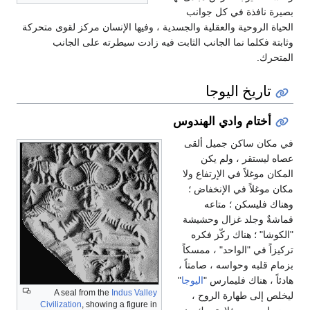
بصيرة نافذة في كل جوانب
الحياة الروحية والعقلية والجسدية ، وفيها الإنسان مركز لقوى متحركة
وثابتة فكلما نما الجانب الثابت فيه زادت سيطرته على الجانب
المتحرك.
تاريخ اليوجا
أختام وادي الهندوس
في مكان ساكن جميل ألقى
عصاه ليستقر ، ولم يكن
المكان موغلاً في الإرتفاع ولا
مكان موغلاً في الإنخفاض ؛
وهناك فليسكن ؛ متاعه
قماشةٌ وجلد غزال وحشيشة
"الكوشا" ؛ هناك ركّز فكره
تركيزاً في "الواحد" ، ممسكاً
بزمام قلبه وحواسه ، صامتاً ،
هادئاً ، هناك فليمارس "
اليوجا
"
A seal from the
Indus Valley
ليخلص إلى طهارة الروح ،
Civilization
, showing a figure in