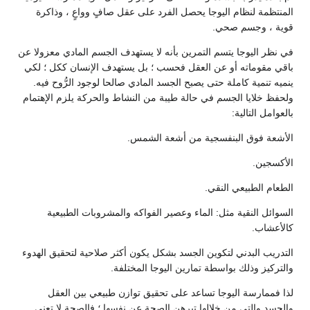
المنتظمة لنظام اليوجا يحصل الفرد على عقل صافٍ وواعٍ ، وذاكرة
قوية ، وجسم صحي.
في نظر اليوجا يتسم التمرين بأنه لا يستهدف الجسم المادي معزولا عن
باقي مقوماته أو عن العقل فحسب ؛ بل يستهدف الإنسان ككل ؛ لكي
ينميه تنمية كاملة حتى يصبح الجسد المادي صالحا لوجود الرُّوح فيه.
ولحفظ خلايا الجسم في حالة طيبة من النشاط والحركة يلزم الإهتمام
بالعوامل التالية:
الأشعة فوق البنفسجية من أشعة الشمس.
الأكسجين.
الطعام الطبيعي النقي.
السوائل النقية مثل: الماء وعصير الفواكه والمشروبات الطبيعية
كالأعشاب.
التدريب البدني لتكوين الجسد بشكل يكون أكثر صلاحية لتحقيق الهدوء
والتركيز وذلك بواسطة تمارين اليوجا المختلفة.
لذا فممارسة اليوجا تساعد على تحقيق توازن طبيعي بين العقل
والجسد والتي من خلالها تبرهن الصحة عن نفسها ؛ فالصحة لا تعني