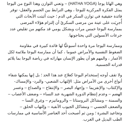
وهي الهاثا يوجا (HATHA YOGA) – وتعني التوازن وهذا النوع من اليوجا
يمثل الفكرة المركزية لليوجا ، وهي الترابط بين الجسم والعقل- توفر
فائدة حقيقية في توازن السكر في الدم ؛ حيث أثبتت الأبحاث التي
أُجرِيَت على عينة من مرضى السكريّ أن إلتزام هؤلاء المرضى
بممارسة اليوجا خمس مرات وبشكل يومي قد مكنهم من تقليص عدد
جرعات الأنسولين التي يحتاجونها.
وممارسة اليوجا مرة واحدة أسبوعيًّا لها فائدة كبيرة في مقاومة
الضغوط النفسية والأمراض عموما ، كما أن ممارسة اليوجا ملائمة لكل
الأعمار ، والمهم هو أن يطور الإنسان مهاراته في رياضة اليوجا بما يلائم
قدراته الجسمية.
ولا تقف أوجه إستخدام اليوجا كعلاج عند هذا الحد ؛ بل إنها يمكنها شفاء
أنواع أخرى من الأمراض مثل: الإلتهاب الشعبي- والبرد- والإمساك-
والإكتئاب- والإنفزيما – وإجهاد البصر – والإنتفاخ – والصداع – وعسر
الهضم – وعدم إنتظام الدورة الشهرية عند النساء – وضعف الأعصاب –
والسمنة – ومشاكل البروستاتا – والروماتيزم – وعِرق النسا –
والضعف الجنسي – ومشاكل الجيوب الأنفية – وإلتهاب الحلق –
وتجاعيد البشرة ؛ ومن ثم أصبحت أحد العناصر الأساسية في ممارسات
الطب البديل في الغرب.