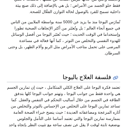
فقط خلو الجسد من الأمراض ؛ بل هي بالإضافة إلى ذلك صنع بيئة
داخلية تسمح للفرد بالوصول لحالة التوازن الفعَّال للصحة.
تُمارَس اليوجا منذ ما يزيد عن 5000 سنة بواسطة الملايين من الناس
في جميع أنحاء العالم ؛ بل وتُعتَبَر من أكثر الإتجاهات الصحية تطورا
وإستخداما في الوقت الحديث ؛ حيث تُعتَبَر اليوجا من أفضل الوسائل
للهدوء النفسي والتخلص من التوتر ، كما أنها فعالة في مساعدة
المرضى على تحمل متاعب الأمراض مثل الربو وآلام الظهر، بل وحتى
السرطان.
فلسفة العلاج باليوجا
تعتمد فكرة اليوجا على العلاج الكلي المتكامل ، حيث إن تمارين الجسم
هي واحدة فقط من جوانب اليوجا ، وتهتم جوانب اليوجا كلها بتدفق
الطاقة في الجسم من خلال أساليب التحكم في التنفس والعقل. كما
تساعد تمارين اليوجا على التخلص من الإحساس بالتوتر والتخلص من
آثاره المزعجة ومضاعفاته العديدة ؛ حيث ينصح خبراء الصحة العامة
بممارسة تمارين اليوجا والتي تعتمد أساسا على التأمل والجلوس
بوضعية ثابتة لوقت لا يقل عن نصف ساعة مع تثبيت النظر بإتجاه واحد