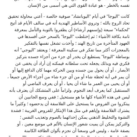
نفسه بالخطر - هو عبادة القوى التي هي أسمى من الإنسان.
كانت "اليوجا" في أيام "اليوبانشاد" صوفية خالصة - أعني محاولة تحقيق
تحاد الروح بالله ؛ وتروي الأساطير الهندية أنه في سالف الأيام قد أتيح
"لحكماء" سبعة (وإسمهم أرشاء) أن يظفروا بالتوبة والتأمل بمعرفة
تامة بكافة الأشياء ؛ ثم إختلطت "اليوجا" بالسحر حتى أفسدها في
العهود المتأخرة من تاريخ الهند ؛ وأخذت تشغل نفسها بالتفكير
بالمعجزات أكثر مما تفكر في سكينة المعرفة ؛ ويعتقد "اليوجي" أنه
بوساطة "اليوجا" يستطيع أن يخدر أي جزء من أجزاء جسده بتركيز
فكري فيه وبذلك يجعله تحت سلطانه فيمكنه إن أراد أن يخفى عن
الأبصار ، أو أن يحول بين جسده وبين الحركة مهما كان الدافع إليها أو
أن يمر في أية لحظة شاء أو من أي جزء شاء من أجزاء الأرض جميعاً ،
أو أن يحيى من العمر ما شاء أن يحيا ، أو أن يعرف الماضي أو
المستقبل كما يعرف أبعد النجوم. ولزاماً على المتشكك أن يعترف بأنه
ليس في هذه الأشياء كلها ما هو مستحيل ؛ ففي وسع الجانبين أن
يبتكروا من الفروض ما يستحيل على الفلاسفة أن يدحضوه ؛ وكثيراً ما
يشترك الفلاسفة وإياهم في مثل هذا الإبتكار للفروض الغريبة ؛ فشدة
النشوة والتخليط الذهني يمكن إحداثهما بالصوم وتعذيب النفس ؛
والتركيز يمكن أن يميت شعور الإنسان بالألم في موضع معين ، أو
بصفة عامة ، وليس في وسعنا أن نجزم بألوان الطاقة الكامنة