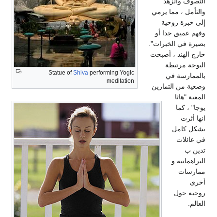
التصوف والزهد
والتأمل ، مما يرمي
إلى خبرة روحية
وفهم عميق جدا أو
بصيرة في الخبرات".
خارج الهند ، أصبحت
اليوجة مرتبطة
Statue of
Shiva
performing Yogic
بالممارسة في
meditation
وضعية من التمارين
المعية "هاثا
يوجا" ، كما
انها أثرت
بشكل كامل
في عائلات
تدين ب
البراهمانية و
ممارسات
أخرى
روحية حول
العالم.