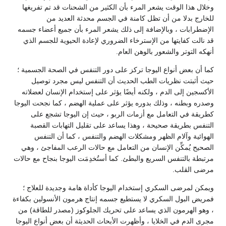
وخلال هذا الوقت يشعر المرء بأن الكثير من الشحنات قد تم تفريغها
للخارج بدلا من أن تظل كامنة في الجسم محدثة العديد من
الإضطرابات ، وبالإضافة إلى ذلك يشعر المرء بأن جميع أعضاء جسمه
قد نالت كفايتها من الإسترخاء الضروري لإعادة الحيوية للجسم الذي
أنهكه التوتر والشعور بالوهن العام.
كما أن بعض أنواع اليوجا تركز على دور التنفس في الصحة الجسمية ؛
حيث أثبتت نظريات الطب الحديث أن التنفس ليس مجرد توصيل
الأكسجين إلى الدم ، ولكنه أيضًا يؤثر على إستخدام الإنسان لعضلاته
وصدره وبطنه ، وذلك بدوره يؤثر على عملية الهضم ، كما نجحت اليوجا
كطريقة في التعامل مع أزمات الربو ، حيث إن اليوجا تشجع على
التنفس بطريقة صحيحة ، وهذا يساعد على تقليل التهابات القصبة
الهوائية وآلام الظهر ومشكلات الهضم والتنفس ، كما أن التنفس
الصحيح يُمكِّن الإنسان من التعامل مع حالات الرعب المفاجئ ، وهي
مرتبطة بالتنفس السريع والبطئ. كما أستُخدِمَت اليوجا بنجاح مع حالات
مرضى القلب.
ويمكن لمرضى السكري إستخدام اليوجا كأداة هامة وجديدة للعلاج ؛
فمريض البول السكري لا يستطيع جسمه إنتاج هرمون الأنسولين بكفاءة
، وهو الهرمون الذي يساعد على تحريك الجلوكوز (مصدر للطاقة) من
مجرى الدم في الخلايا ، وأظهرت الأبحاث الحديثة أن بعض أنواع اليوجا