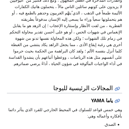
والقدرات المدخرة في العقل المجهول ؛ ومع ذلك فكثير من "اليوجيين"
لا يزيدون على كونهم سائلين الناس مالاً ، يتحملون هاتيك الكفارات
الأليمة طمعاً في الذهب ، الذي ُيتهَّم الغربيون وحدهم بالطمع فيه ، أو
هم يتحملونها سعياً وراء ما يسعى إليه الإنسان مدفوعاً بطريقته
الفطرية ، من لفت الأنظار وإستثارة الإعجاب ؛ إن الزهد هو ما يقابل
الإنغماس في شهوات الحس ، أو هو على أحسن تقدير محاولة التحكم
في زمام تلك الشهوات ؛ ولكن هذه المحاولة نفسها تدنو من شهوة
أخرى هي رغبة إيقاع الأذى ، مما يجعل الزاهد يكاد ينتشي من الغبطة
كلما أنزل بنفسه الألم ؛ ولقد كان البراهمة من الحكمة بحيث حرموا
على أنفسهم مثل هذه الرياضات ، ووعظوا أتباعهم بأن ينشدوا القداسة
في أداء الواجبات المألوفة في شؤون الحياة ، أداءً يرضي ضمائرهم.
المجالات الرئيسية لليوجا
ياما YAMA
وهي خمس قواعد للسلوك في المحيط الخارجي للفرد الذي يتأثر دائما
بأفكاره وأعماله وهي:
الصدق.