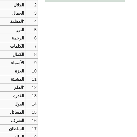
2
الجلال
3
الجمال
4
‘العظمة
5
النور
6
الرحمة
7
الكلمات
8
الكمال
9
الأسماء
10
العزة
11
المشيئة
12
‘العلم
13
القدرة
14
القول
15
المسائل
16
الشرف
17
السلطان
18
الملك