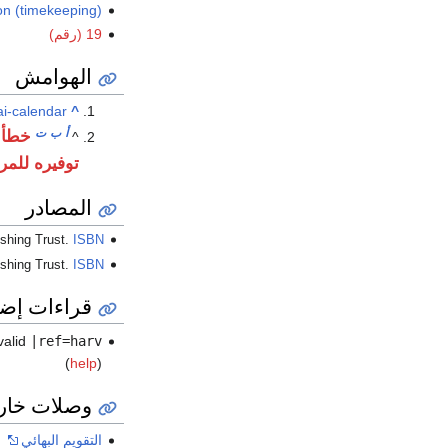
ion (timekeeping)
19 (رقم)
الهوامش
ai-calendar
^
أ
ب
ت
خطأ 
^
توفيره للمر
المصادر
ishing Trust.
ISBN
ishing Trust.
ISBN
قراءات إضا
valid
|ref=harv
(
help
)
وصلات خار
التقويم البهائي