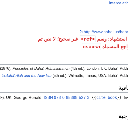
Intercalat
http://www.bahai.us/bah
<ref>
استشهاد: وسم
غير صحيح؛ لا نص تم
nsausa
اجع المسماة
(1976).
Principles of Bahá'í Administration
(4th ed.). London, UK: Bahá'í Publ
.
Bahá'u'lláh and the New Era
(5th ed.). Wilmette, Illinois, USA: Bahá'í Publ
فية
. UK: George Ronald.
ISBN
978-0-85398-527-3
.
{{
cite book
}}
:
In
F)
جية