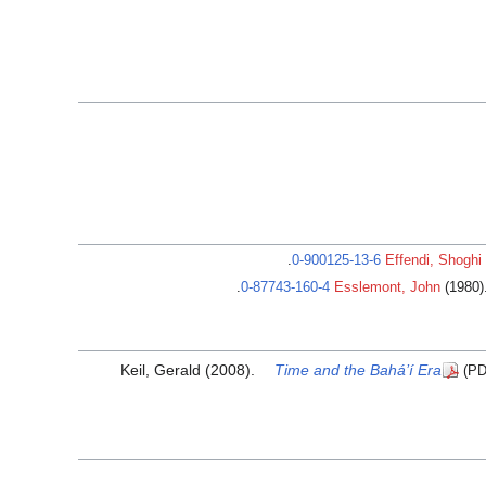
.
0-900125-13-6
Effendi, Shoghi
.
0-87743-160-4
Esslemont, John
(1980)
Keil, Gerald (2008).
Time and the Bahá’í Era
(PD