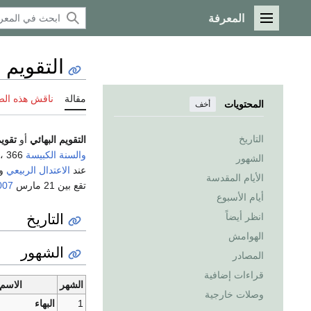
المعرفة
القائمة الرئيسية
التقويم ا
مقالة
ناقش هذه ال
المحتويات
أخف
التاريخ
التقويم البهائي
أو
تقويم
والسنة الكبيسة
366 ، السنة 19
الشهور
عند
الاعتدال الربيعي
وي
الأيام المقدسة
تقع بين 21 مارس
007
أيام الأسبوع
التاريخ
انظر أيضاً
الهوامش
الشهور
المصادر
قراءات إضافية
الشهر
الاسم 
وصلات خارجية
1
البهاء