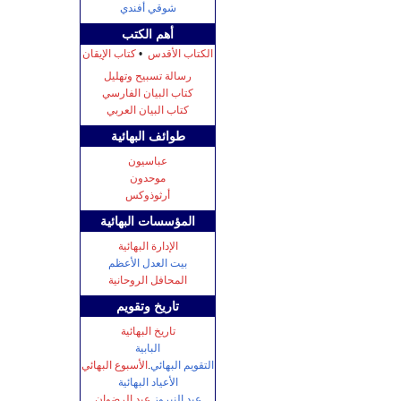
شوقي أفندي
أهم الكتب
الکتاب الأقدس
•
كتاب الإيقان
رسالة تسبيح وتهليل
کتاب البیان الفارسي
کتاب البيان العربي
طوائف البهائية
عباسيون
موحدون
أرثوذوكس
المؤسسات البهائية
الإدارة البهائية
بيت العدل الأعظم
المحافل الروحانية
تاریخ وتقويم
تاريخ البهائية
البابية
التقويم البهائي
.
الأسبوع البهائي
الأعياد البهائية
عيد النيروز
.
عيد الرضوان