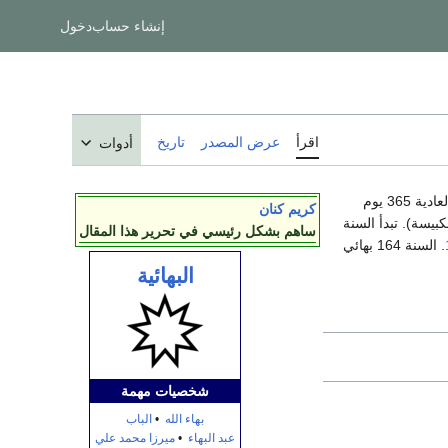
إنشاء حساب
دخول
اقرأ
عرض المصدر
تاريخ
أدوات
ادية 365 يوم
كريم كنان
ية (4 في السنة العادية و5 في الكبيسة). تبدأ السنة
ساهم بشكل رئيسي في تحرير هذا المقال
. السنة 164 بهائي
البهائية
شخصیات مهمة
بهاء الله
•
الباب
عبد البهاء
•
ميرزا محمد علي