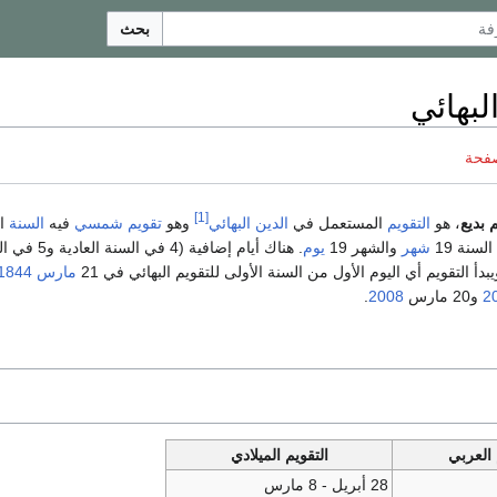
بحث
لبهائي
صفحة
[1]
 بديع
، هو
التقويم
المستعمل في
الدين البهائي
وهو
تقويم شمسي
فيه
السنة
الع
شهر
والشهر 19
يوم
. هناك أيام إضاف
بدأ التقويم أي اليوم الأول من السنة الأولى للتقويم البهائي في 21
مارس
1844
2
و20 مارس
2008
.
العربي
التقويم الميلادي
28 أبريل - 8 مارس