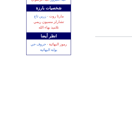
شخصیات‌ بارزة
مارثا روت
·
زرين تاج
تشارلز مسيون ريمي
تلاميذ بهاء الله
انظر أيضا
رموز البهائية
·
حروف حي
بوابة البهائية