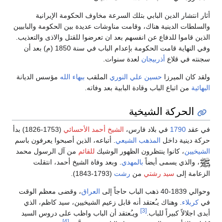
أثار انتشار الدين البابي بتلك السرعة مخاوف الحكومة الإيرانية
والسلطات الدينية هناك، وقامت مناوشات عديدة بين الحكومة والبابيين
الذين قاموا للدفاع عن انفسهم بعد ان تعرضوا للقتل والاذى والتعذيب.
وفي النهاية قامت الحكومة بإعدام الباب في سنة 1850 (م) بعد أن
سجنته في قلاع
أذربيجان
لعدة سنوات.
ولقد كان الميرزا
حسين علي النوري
الملقب
ببهاء الله
مؤسس الديانة
البهائية
من اتباع الباب وقادة البابية بعد وفاته.
الحركة الشيخية
في عقد
1790
في بلاد فارس،
الشيخ أحمد الأحسائي
(1753-1826) بدأ
حركة دينية داخل
المذهب الشيعي
. أتباعه، الذين أصبحوا يعرفون باسم
الشيخيين
، كانوا ينتظرون الظهور الوشيك
للقائم
من آل الرسول محمد
، والذي يسمى أيضاً
بالمهدي
. وبعد وفاة الشيخ أحمد، انتقلت
الزعامة إلى
سيد رشتي
من
رشت
(1793-1843).
وحوالي 1839-40 ذهب الباب حاجاً إلى
العراق
، وقضى معظم الوقت
في
كربلاء
. وهناك يـُعتقد أنه قابل زعيم الشيخيين، سيد كاظم، الذي
[3]
أبدى اجلالاً كبيراً للباب.
ويـُعتقد أن الباب واظب على دروس السيد
[4]