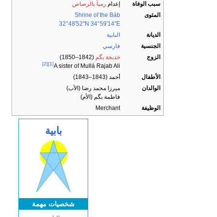
سبب الوفاة
إعدام
رمياً بالرصاص
المثوى
Shrine of the Báb
32°48′52″N
34°59′14″E
الديانة
البابية
الجنسية
فارسي
الزوج
خديجة بگم
(1842–1850)
[2]
[1]
A sister of Mullá Rajab Ali
الأطفال
أحمد (1843–1843)
الوالدان
ميرزا محمد رضا (الأب)
فاطمة بگم (الأم)
الوظيفة
Merchant
بابية
شخصیات مهمة