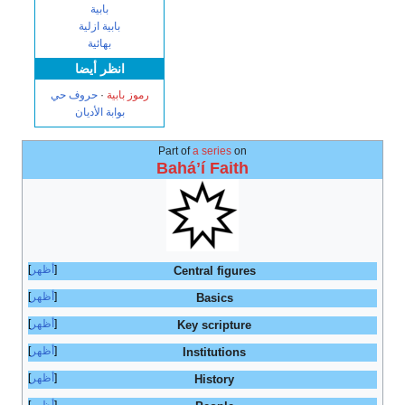
بابية
بابية ازلية
بهائية
انظر أيضا
رموز بابية
·
حروف حي
بوابة الأديان
Part of
a series
on
Baháʼí Faith
أظهر
Central figures
أظهر
Basics
أظهر
Key scripture
أظهر
Institutions
أظهر
History