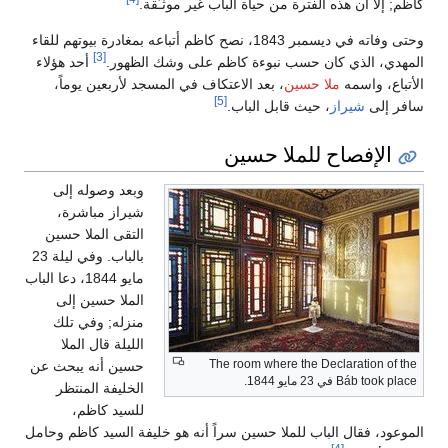
كاظم; إلا أن هذه الفترة من حياة الباب غير موثـَّقة.
وحتى وفاته في ديسمبر 1843، نصح كاظم أتباعه بمغادرة بيوتهم للقاء
[3]
المهدي، الذي كان حسب نبوءة كاظم على وشك الظهور.
أحد هؤلاء
الأتباع، واسمه
ملا حسين
، بعد الاعتكاف في المسجد لأربعين يوماً،
[5]
سافر إلى
شيراز
، حيث قابل الباب.
الإفصاح للملا حسين
وبعد وصوله إلى
شيراز مباشرة،
التقى الملا حسين
بالباب. وفي ليلة 23
مايو 1844، دعا الباب
الملا حسين إلى
منزله; وفي تلك
الليلة قال الملا
The room where the Declaration of the
حسين أنه يبحث عن
Báb took place في 23 مايو 1844.
الخليفة المنتظر
للسيد كاظم،
الموعود، فقال الباب للملا حسين سراً أنه هو خليفة السيد كاظم وحامل