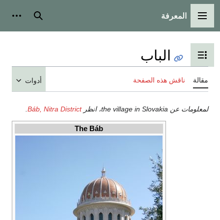
المعرفة
القائمة الرئيسية
بحث
أدوات
الباب
تبديل عرض جدول المحتويات
مقالة
ناقش هذه الصفحة
أدوات
لمعلومات عن the village in Slovakia، انظر
Báb, Nitra District
.
The Báb