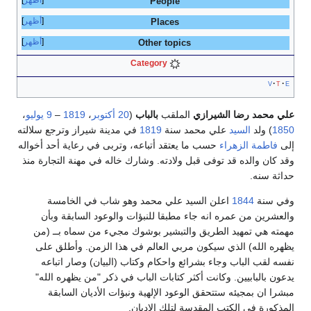
أظهر
People
أظهر
Places
أظهر
Other topics
Category
v
t
e
علي محمد رضا الشيرازي
الملقب
بالباب
(
20 أكتوبر
،
1819
–
9 يوليو
،
1850
) ولد
السيد
علي محمد سنة
1819
في مدينة شيراز وترجع سلالته
إلى
فاطمة الزهراء
حسب ما يعتقد أتباعه، وتربى في رعاية أحد أخواله
وقد كان والده قد توفى قبل ولادته. وشارك خاله في مهنة التجارة منذ
حداثة سنه.
وفي سنة
1844
اعلن السيد علي محمد وهو شاب في الخامسة
والعشرين من عمره انه جاء مطبقا للنبؤات والوعود السابقة وبأن
مهمته هي تمهيد الطريق والتبشير بوشوك مجيء من سماه بــ (من
يظهره الله) الذي سيكون مربي العالم في هذا الزمن. وأطلق على
نفسه لقب الباب وجاء بشرائع واحكام وكتاب (البيان) وصار اتباعه
يدعون بالبابيين. وكانت أكثر كتابات الباب في ذكر "من يظهره الله"
مبشرا ان بمجيئه ستتحقق الوعود الإلهية ونبؤات الأديان السابقة
المذكورة في الكتب المقدسة لتلك الاديان.