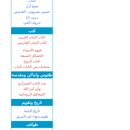
الباب
صبح أزل
حسين بشروئي
-
القدوس
زرين تاج
حروف الحي
كتب
كتاب البيان العربي
كتاب البيان الفارسي
قيوم الأسماء
الخضائل السبعة
كتاب الروح
منتخبات من كتابات الباب
طقوس واماكن ومقدسة
بيت الباب الشيرازي
ولي أمر الله
المحافل الروحانية
تاریخ وتقويم
تاريخ البابية
تقويم بديع
-
عيد النيروز
طوائف