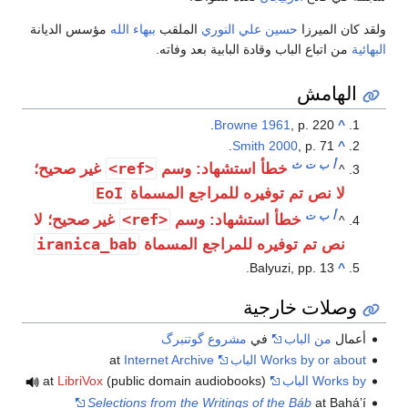
ولقد كان الميرزا
حسين علي النوري
الملقب
ببهاء الله
مؤسس الديانة
البهائية
من اتباع الباب وقادة البابية بعد وفاته.
الهامش
Browne 1961
, p. 220.
^
Smith 2000
, p. 71.
^
أ
ب
ت
ث
<ref>
خطأ استشهاد: وسم
غير صحيح؛
^
EoI
لا نص تم توفيره للمراجع المسماة
أ
ب
ت
<ref>
خطأ استشهاد: وسم
غير صحيح؛ لا
^
iranica_bab
نص تم توفيره للمراجع المسماة
Balyuzi, pp. 13.
^
وصلات خارجية
أعمال
من الباب
في
مشروع گوتنبرگ
Works by or about الباب
at
Internet Archive
Works by الباب
at
(public domain audiobooks)
LibriVox
Selections from the Writings of the Báb
at Baháʼí