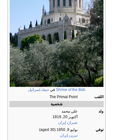
Shrine of the Báb
في
حيفا
،
إسرائيل
اللقب
The Primal Point
شخصية
ولد
علي محمد
أكتوبر 20, 1819
شيراز
،
إيران
توفي
يوليو 9, 1850
(aged 30)
تبريز
،
إيران