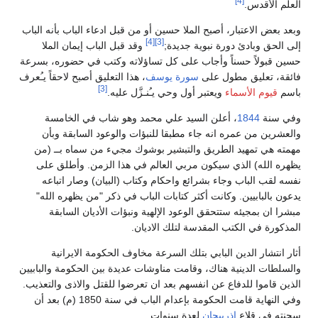
[4]
العلم الأقدس.
وبعد بعض الاعتبار، أصبح الملا حسين أو من قبل ادعاء الباب بأنه الباب
[4]
[3]
إلى الحق وبادئ دورة نبوية جديدة;
وقد قبل الباب إيمان الملا
حسين قبولاً حسناً وأجاب على كل تساؤلاته وكتب في حضوره، بسرعة
فائقة، تعليق مطول على
سورة يوسف
، هذا التعليق أصبح لاحقاً يـُعرف
[3]
باسم
قيوم الأسماء
ويعتبر أول وحي يـُنـزَّل عليه.
وفي سنة
1844
، أعلن السيد علي محمد وهو شاب في الخامسة
والعشرين من عمره انه جاء مطبقا للنبؤات والوعود السابقة وبأن
مهمته هي تمهيد الطريق والتبشير بوشوك مجيء من سماه بــ (من
يظهره الله) الذي سيكون مربي العالم في هذا الزمن. وأطلق على
نفسه لقب الباب وجاء بشرائع واحكام وكتاب (البيان) وصار اتباعه
يدعون بالبابيين. وكانت أكثر كتابات الباب في ذكر "من يظهره الله"
مبشرا ان بمجيئه ستتحقق الوعود الإلهية ونبؤات الأديان السابقة
المذكورة في الكتب المقدسة لتلك الاديان.
أثار انتشار الدين البابي بتلك السرعة مخاوف الحكومة الايرانية
والسلطات الدينية هناك، وقامت مناوشات عديدة بين الحكومة والبابيين
الذين قاموا للدفاع عن انفسهم بعد ان تعرضوا للقتل والاذى والتعذيب.
وفي النهاية قامت الحكومة بإعدام الباب في سنة 1850 (م) بعد أن
سجنته في قلاع
اذربيجان
لعدة سنوات.