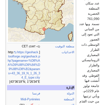
عدد سكان
المنطقة
الحضرية
761,090
نسمة. وبها عدد
من المباني
التي تعود إلى
العصور
الوسطى ذات
منطقة التوقيت
CET
(GMT +1)
الطراز
الاحداثيات
[http:
https://geohack.
المعماري
toolforge.org/geohack.p
الرومانيسكي
hp?pagename=%D8%A
والطراز
A%D9%88%D9%84%D
9%88%D8%B2&param
المعماري
s=43_36_19_N_1_26_3
القوطي. وقد
4_E_type:city
أُنشئت فيها
]
43°36′19″N,
1°26′34″E
جامعة تولوز
الإدارة
عام 1229م،
الدولة
فرنسا
ويأتي ترتيبها
المنطقة
Midi-Pyrénées
من حيث القدَم