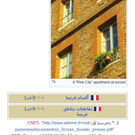
A "Pink City" apartment at sunset
أقسام
فرنسا
e
t
v
أظهر
مقاطعات
مناطق
e
t
v
أظهر
فرنسا
CNES
.
"http://www.ademe.fr/midi-
^
(بالفرنسية)
pyrenees/documents/a_3/cnes_dossier_presse.pdf"