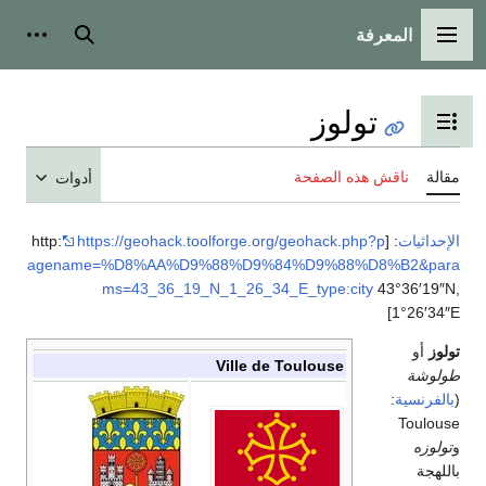
المعرفة
القائمة الرئيسية
بحث
أدوات
تولوز
تبديل عرض جدول المحتويات
مقالة
ناقش هذه الصفحة
أدوات
الإحداثيات
:
[http:
https://geohack.toolforge.org/geohack.php?p
agename=%D8%AA%D9%88%D9%84%D9%88%D8%B2&para
ms=43_36_19_N_1_26_34_E_type:city
43°36′19″N,
]
1°26′34″E
تولوز
أو
Ville de Toulouse
طولوشة
(
بالفرنسية
:
Toulouse
و
تولوزه
باللهجة