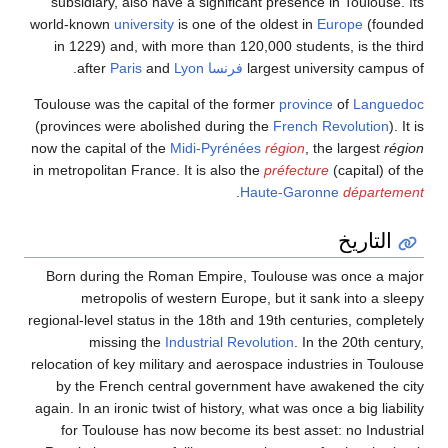
subsidiary, also have a significant presence in Toulouse. Its
world-known
university
is one of the oldest in
Europe
(founded
in 1229) and, with more than 120,000 students, is the third
largest university campus of
فرنسا
after
Lyon
and
Paris
.
Toulouse was the capital of the former
province
of
Languedoc
(provinces were abolished during the
French Revolution
). It is
now the capital of the
Midi-Pyrénées
région
, the largest
région
in metropolitan France. It is also the
préfecture
(capital) of the
.
Haute-Garonne
département
التاريخ
Born during the Roman Empire, Toulouse was once a major
metropolis of western Europe, but it sank into a sleepy
regional-level status in the 18th and 19th centuries, completely
missing the
Industrial Revolution
. In the 20th century,
relocation of key military and aerospace industries in Toulouse
by the French central government have awakened the city
again. In an ironic twist of history, what was once a big liability
for Toulouse has now become its best asset: no Industrial