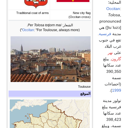
المحلية؛
Occitan
:
Traditional coat of arms
New city flag
Tolosa
,
(Occitan cross)
pronounced
الشعار:
Per Tolosa totjorn mai.
[tuˈluzɔ]
) هي
Occitan
: "For Toulouse, always more")
(
مدينة
فرنسية
.
تقع في جنوب
غرب البلاد
على
نهر
گارون
. يبلغ
عدد سكانها
390,350
نسمة
(احصاءات
Toulouse
).
1999
الموقع
تولوز مدينة
فرنسية يبلغ
عدد سكانها
398,423
نسمة، ويبلغ