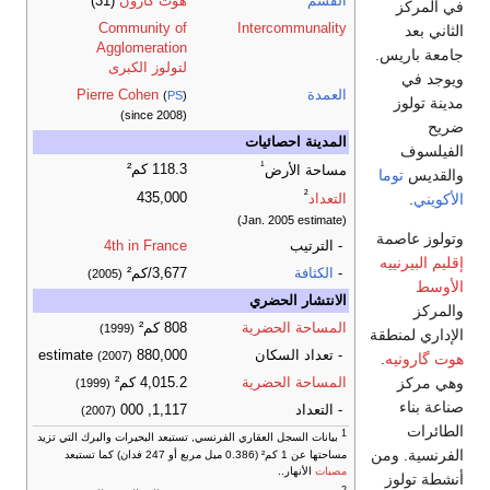
القسم
هوت گارون
(31)
في المركز
Community of
Intercommunality
الثاني بعد
Agglomeration
جامعة باريس.
لتولوز الكبرى
ويوجد في
العمدة
Pierre Cohen
(
PS
)
مدينة تولوز
(since 2008)
ضريح
المدينة احصائيات
الفيلسوف
¹
118.3 كم²
مساحة الأرض
والقديس
توما
²
الأكويني
.
435,000
التعداد
(Jan. 2005 estimate)
وتولوز عاصمة
- الترتيب
4th in France
إقليم البيرنييه
-
الكثافة
3,677/كم²
(2005)
الأوسط
الانتشار الحضري
والمركز
المساحة الحضرية
808 كم²
(1999)
الإداري لمنطقة
- تعداد السكان
880,000 estimate
(2007)
هوت گارونيه
.
وهي مركز
المساحة الحضرية
4,015.2 كم²
(1999)
صناعة بناء
- التعداد
1,117, 000
(2007)
الطائرات
1
بيانات السجل العقاري الفرنسي, تستبعد البحيرات والبرك التي تزيد
الفرنسية. ومن
مساحتها عن 1 كم² (0.386 ميل مربع أو 247 فدان) كما تستبعد
مصبات
الأنهار..
أنشطة تولوز