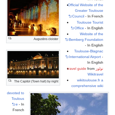
Official Website of the
Greater Toulouse
Council
- In French
Toulouse Tourist
Office
- In English
Website of the
Augustins cloister
Bemberg Foundation
- In English
Toulouse-Blagnac
International Airport
-
In English
تولوز travel guide
from
Wikitravel
wikitoulouse.fr a
The Capitol (Town hall) by night
comprehensive wiki
devoted to
Toulous
e
- In
French